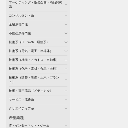
マーケティング・販促企画・商品開発
系
コンサルタント系
金融系専門職
不動産系専門職
技術系（IT・Web・通信系）
技術系（電気・電子・半導体）
技術系（機械・メカトロ・自動車）
技術系（化学・素材・食品・衣料）
技術系（建築・設備・土木・プラン
ト）
技術・専門職系（メディカル）
サービス・流通系
クリエイティブ系
希望業種
IT・インターネット・ゲーム