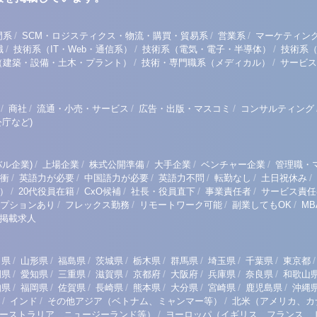
/
/
/
門系
SCM・ロジスティクス・物流・購買・貿易系
営業系
マーケティン
/
/
/
職
技術系（IT・Web・通信系）
技術系（電気・電子・半導体）
技術系
/
/
（建築・設備・土木・プラント）
技術・専門職系（メディカル）
サービス
/
/
/
/
商社
流通・小売・サービス
広告・出版・マスコミ
コンサルティング
庁など)
/
/
/
/
/
ル企業)
上場企業
株式公開準備
大手企業
ベンチャー企業
管理職・
/
/
/
/
/
/
衝
英語力が必要
中国語力が必要
英語力不問
転勤なし
土日祝休み
/
/
/
/
/
）
20代役員在籍
CxO候補
社長・役員直下
事業責任者
サービス責任
/
/
/
/
プションあり
フレックス勤務
リモートワーク可能
副業してもOK
M
掲載求人
/
/
/
/
/
/
/
/
/
田県
山形県
福島県
茨城県
栃木県
群馬県
埼玉県
千葉県
東京都
/
/
/
/
/
/
/
/
岡県
愛知県
三重県
滋賀県
京都府
大阪府
兵庫県
奈良県
和歌山
/
/
/
/
/
/
/
/
知県
福岡県
佐賀県
長崎県
熊本県
大分県
宮崎県
鹿児島県
沖縄
/
/
/
インド
その他アジア（ベトナム、ミャンマー等）
北米（アメリカ、カ
/
ーストラリア、ニュージーランド等）
ヨーロッパ（イギリス、フランス、