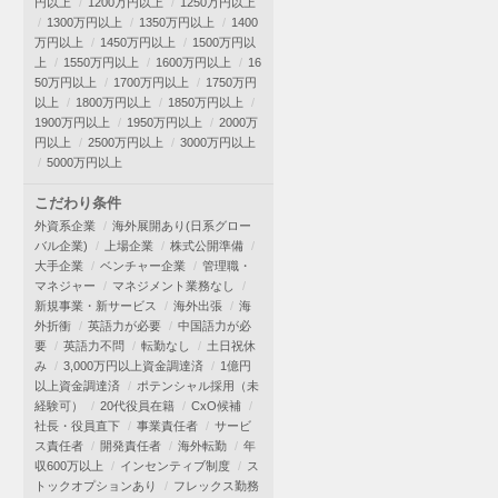
円以上
1200万円以上
1250万円以上
1300万円以上
1350万円以上
1400
万円以上
1450万円以上
1500万円以
上
1550万円以上
1600万円以上
16
50万円以上
1700万円以上
1750万円
以上
1800万円以上
1850万円以上
1900万円以上
1950万円以上
2000万
円以上
2500万円以上
3000万円以上
5000万円以上
こだわり条件
外資系企業
海外展開あり(日系グロー
バル企業)
上場企業
株式公開準備
大手企業
ベンチャー企業
管理職・
マネジャー
マネジメント業務なし
新規事業・新サービス
海外出張
海
外折衝
英語力が必要
中国語力が必
要
英語力不問
転勤なし
土日祝休
み
3,000万円以上資金調達済
1億円
以上資金調達済
ポテンシャル採用（未
経験可）
20代役員在籍
CxO候補
社長・役員直下
事業責任者
サービ
ス責任者
開発責任者
海外転勤
年
収600万以上
インセンティブ制度
ス
トックオプションあり
フレックス勤務