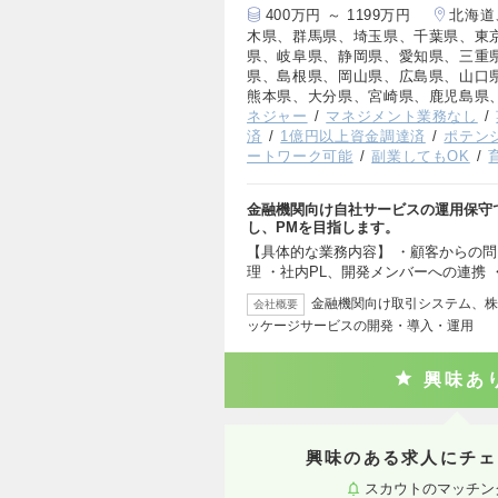
400万円 ～ 1199万円
北海道
木県、群馬県、埼玉県、千葉県、東
県、岐阜県、静岡県、愛知県、三重
県、島根県、岡山県、広島県、山口
熊本県、大分県、宮崎県、鹿児島県
ネジャー
マネジメント業務なし
済
1億円以上資金調達済
ポテン
ートワーク可能
副業してもOK
金融機関向け自社サービスの運用保守
し、PMを目指します。
【具体的な業務内容】 ・顧客からの問
理 ・社内PL、開発メンバーへの連携
金融機関向け取引システム、株
会社概要
ッケージサービスの開発・導入・運用
興味あ
興味のある求人にチェ
スカウトのマッチン