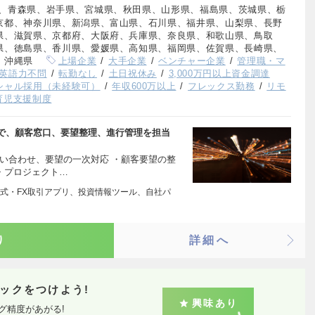
、青森県、岩手県、宮城県、秋田県、山形県、福島県、茨城県、栃
京都、神奈川県、新潟県、富山県、石川県、福井県、山梨県、長野
県、滋賀県、京都府、大阪府、兵庫県、奈良県、和歌山県、鳥取
県、徳島県、香川県、愛媛県、高知県、福岡県、佐賀県、長崎県、
、沖縄県
上場企業
大手企業
ベンチャー企業
管理職・マ
英語力不問
転勤なし
土日祝休み
3,000万円以上資金調達
シャル採用（未経験可）
年収600万以上
フレックス勤務
リモ
育児支援制度
で、顧客窓口、要望整理、進行管理を担当
い合わせ、要望の一次対応 ・顧客要望の整
 ・プロジェクト…
式・FX取引アプリ、投資情報ツール、自社パ
り
詳細へ
ックをつけよう!
興味あり
グ精度があがる!