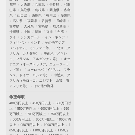
都府
大阪府
兵庫県
奈良県
和歌
山県
鳥取県
島根県
岡山県
広島
県
山口県
徳島県
香川県
愛媛県
高知県
福岡県
佐賀県
長崎県
熊本県
大分県
宮崎県
鹿児島県
沖縄県
中国
韓国
香港
台湾
タイ
シンガポール
インドネシア
フィリピン
インド
その他アジア
（ベトナム、ミャンマー等）
北米（ア
メリカ、カナダ等）
中南米（メキシ
コ、ブラジル、アルゼンチン等）
オセ
アニア（オーストラリア、ニュージーラ
ンド等）
ヨーロッパ（イギリス、フラ
ンス、ドイツ、ロシア等）
中近東・ア
フリカ（モロッコ、エジプト、UAE、南
アフリカ等）
その他の海外
希望年収
400万円以上
450万円以上
500万円以
上
550万円以上
600万円以上
650
万円以上
700万円以上
750万円以上
800万円以上
850万円以上
900万円
以上
950万円以上
1000万円以上
1
050万円以上
1100万円以上
1150万