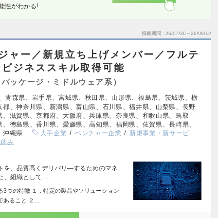
能性がわかる!
掲載期間
26/07/30～26/08/12
ージャー／新規立ち上げメンバー／フルテ
なビジネススキル取得可能
（パッケージ・ミドルウェア系）
、青森県、岩手県、宮城県、秋田県、山形県、福島県、茨城県、栃
京都、神奈川県、新潟県、富山県、石川県、福井県、山梨県、長野
県、滋賀県、京都府、大阪府、兵庫県、奈良県、和歌山県、鳥取
県、徳島県、香川県、愛媛県、高知県、福岡県、佐賀県、長崎県、
、沖縄県
大手企業
ベンチャー企業
新規事業・新サービ
祝休み
トを、品質高くデリバリ―するためのマネ
た、組織として…
る3つの特徴 １．特定の製品やソリューション
であること ２…