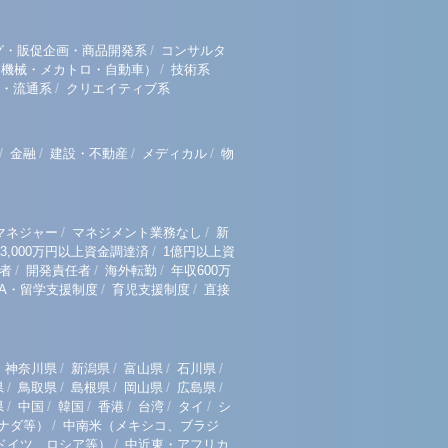
/
グ・販促企画・商品開発系
コンサルタ
/
（機械・メカトロ・自動車）
技術系
/
・流通系
クリエイティブ系
/
/
/
/
金融
建設・不動産
メディカル
物
/
/
マネジャー
マネジメント業務なし
新
/
3,000万円以上資金調達済
1億円以上資
/
/
/
者
開発責任者
海外転勤
年収600万
/
/
BA・留学支援制度
育児支援制度
直接
/
/
/
/
神奈川県
新潟県
富山県
石川県
/
/
/
/
/
県
鳥取県
島根県
岡山県
広島県
/
/
/
/
/
/
県
中国
韓国
香港
台湾
タイ
シ
/
ナダ等）
中南米（メキシコ、ブラジ
/
ドイツ、ロシア等）
中近東・アフリカ