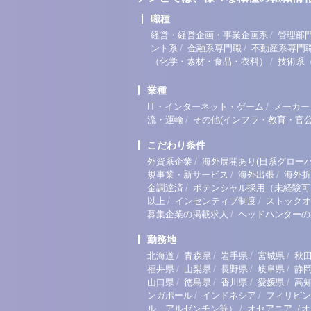
職種
/
経営・経営企画・事業企画系
管理部
/
/
ント系
金融系専門職
不動産系専門
/
（化学・素材・食品・衣料）
技術系
業種
/
IT・インターネット・ゲーム
メーカー
/
流・運輸
その他(インフラ・教育・官公
こだわり条件
/
外資系企業
海外展開あり(日系グローバ
/
/
規事業・新サービス
海外出張
海外折
/
金調達済
ポテンシャル採用（未経験可
/
/
以上
インセンティブ制度
ストックオ
/
募集企業の掲載求人
ヘッドハンターの
勤務地
/
/
/
/
北海道
青森県
岩手県
宮城県
秋
/
/
/
/
福井県
山梨県
長野県
岐阜県
静
/
/
/
/
山口県
徳島県
香川県
愛媛県
高
/
/
ンガポール
インドネシア
フィリピン
/
ル、アルゼンチン等）
オセアニア（オ