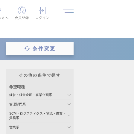
の方へ
会員登録
ログイン
条件変更
その他の条件で探す
希望職種
経営・経営企画・事業企画系
管理部門系
SCM・ロジスティクス・物流・購買・
貿易系
営業系