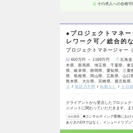
その求人への合格可
●プロジェクトマネ
レワーク可／総合的
プロジェクトマネージャー
600万円 ～ 1199万円
北海道
木県、群馬県、埼玉県、千葉県、東
県、岐阜県、静岡県、愛知県、三重
県、島根県、岡山県、広島県、山口
熊本県、大分県、宮崎県、鹿児島県
ス
英語力不問
転勤なし
土日
クライアントから受注したプロジェク
ジメントに関わっていただきます。ま
■コンサルティング業務におけ
会社概要
ありきのDXではなく、イシュードリブン