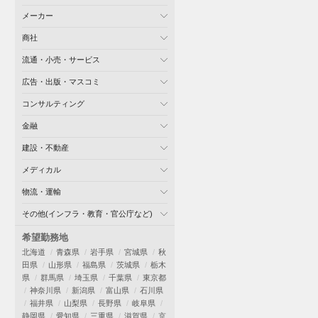
メーカー
商社
流通・小売・サービス
広告・出版・マスコミ
コンサルティング
金融
建設・不動産
メディカル
物流・運輸
その他(インフラ・教育・官公庁など)
希望勤務地
北海道
青森県
岩手県
宮城県
秋
田県
山形県
福島県
茨城県
栃木
県
群馬県
埼玉県
千葉県
東京都
神奈川県
新潟県
富山県
石川県
福井県
山梨県
長野県
岐阜県
静岡県
愛知県
三重県
滋賀県
京