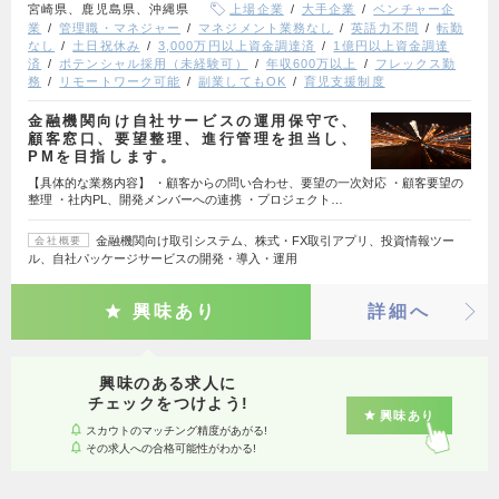
宮崎県、鹿児島県、沖縄県
上場企業
大手企業
ベンチャー企
業
管理職・マネジャー
マネジメント業務なし
英語力不問
転勤
なし
土日祝休み
3,000万円以上資金調達済
1億円以上資金調達
済
ポテンシャル採用（未経験可）
年収600万以上
フレックス勤
務
リモートワーク可能
副業してもOK
育児支援制度
金融機関向け自社サービスの運用保守で、
顧客窓口、要望整理、進行管理を担当し、
PMを目指します。
【具体的な業務内容】 ・顧客からの問い合わせ、要望の一次対応 ・顧客要望の
整理 ・社内PL、開発メンバーへの連携 ・プロジェクト…
金融機関向け取引システム、株式・FX取引アプリ、投資情報ツー
会社概要
ル、自社パッケージサービスの開発・導入・運用
興味あり
詳細へ
興味のある求人に
チェックをつけよう!
興味あり
スカウトのマッチング精度があがる!
その求人への合格可能性がわかる!