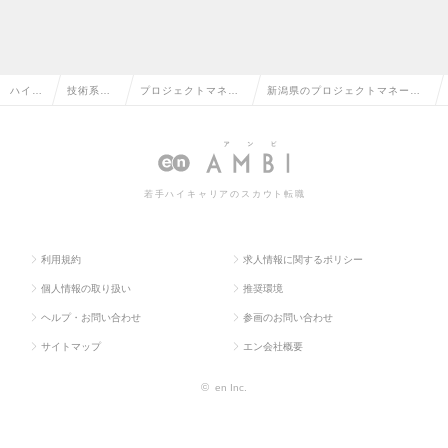
ハイク
技術系（I
プロジェクトマネー
新潟県のプロジェクトマネージ
ラス求
T・We
ジャー（パッケー
ャー（パッケージ・ミドルウェ
人TOP
b・通信
ジ・ミドルウェア
ア系）の転職・求人情報一覧
系）
系）
若手ハイキャリアのスカウト転職
利用規約
求人情報に関するポリシー
個人情報の取り扱い
推奨環境
ヘルプ・お問い合わせ
参画のお問い合わせ
サイトマップ
エン会社概要
©
en Inc.