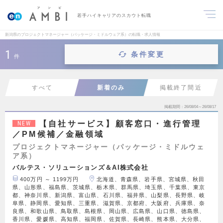
若手ハイキャリアのスカウト転職
新潟県のプロジェクトマネージャー（パッケージ・ミドルウェア系）の転職・求人情報
1
条件変更
件
すべて
新着のみ
掲載終了間近
掲載期間
26/08/04～26/08/17
【自社サービス】顧客窓口・進行管理
NEW
／PM候補／金融領域
プロジェクトマネージャー（パッケージ・ミドルウェ
ア系）
バルテス・ソリューションズ＆AI株式会社
400万円 ～ 1199万円
北海道、青森県、岩手県、宮城県、秋田
県、山形県、福島県、茨城県、栃木県、群馬県、埼玉県、千葉県、東京
都、神奈川県、新潟県、富山県、石川県、福井県、山梨県、長野県、岐
阜県、静岡県、愛知県、三重県、滋賀県、京都府、大阪府、兵庫県、奈
良県、和歌山県、鳥取県、島根県、岡山県、広島県、山口県、徳島県、
香川県、愛媛県、高知県、福岡県、佐賀県、長崎県、熊本県、大分県、