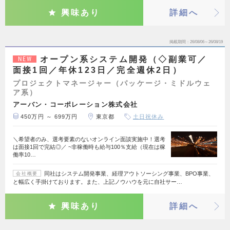
興味あり
詳細へ
掲載期間
26/08/06～26/08/19
オープン系システム開発（◇副業可／
NEW
面接1回／年休123日／完全週休2日）
プロジェクトマネージャー（パッケージ・ミドルウェ
ア系）
アーバン・コーポレーション株式会社
450万円 ～ 699万円
東京都
土日祝休み
＼希望者のみ、選考要素のないオンライン面談実施中！選考
は面接1回で完結◎／ ~非稼働時も給与100％支給（現在は稼
働率10…
同社はシステム開発事業、経理アウトソーシング事業、BPO事業、
会社概要
と幅広く手掛けております。また、上記ノウハウを元に自社サー…
興味あり
詳細へ