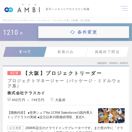
若手ハイキャリアのスカウト転職
ITのプロジェクトマネージャー（パッケージ・ミドルウェア系）の転職・求人情報
1210
条件変更
件
すべて
新着のみ
掲載終了間近
掲載期間
26/08/06～26/08/19
【大阪】プロジェクトリーダー
NEW
プロジェクトマネージャー（パッケージ・ミドルウェ
ア系）
株式会社テラスカイ
450万円 ～ 749万円
大阪府
【職務内容】 ●世界シェアNo.1CRM Salesforceの国内導入
トップクラスの実績 ●設立以来15期連続増収、直近4…
2006年設立のクラウドインテグレーターです。まだ世の中に「クラ
会社概要