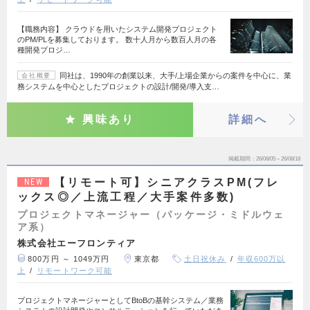
【職務内容】 クラウドを用いたシステム開発プロジェクト
のPM/PLを募集しております。 数十人月から数百人月の各
種開発プロジ…
同社は、1990年の創業以来、大手/上場企業からの案件を中心に、業
会社概要
務システムを中心としたプロジェクトの設計/開発/導入支…
興味あり
詳細へ
掲載期間
26/08/05～26/08/18
【リモート可】シニアクラスPM(フレ
NEW
ックス◎／上流工程／大手案件多数)
プロジェクトマネージャー（パッケージ・ミドルウェ
ア系）
株式会社エーフロンティア
800万円 ～ 1049万円
東京都
土日祝休み
年収600万以
上
リモートワーク可能
プロジェクトマネージャーとしてBtoBの基幹システム／業務