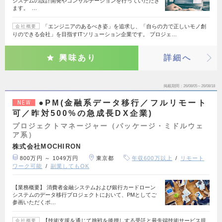
システムの設計開発やコンサルテーションを行っていただき
ます。 …
「エンジニアのあるべき姿」を追求し、「自らの力で正しいモノ創
会社概要
りのできる会社」を目指すITソリューション企業です。 プロジェ…
興味あり
詳細へ
掲載期間
26/08/05～26/08/18
●PM(金融系データ移行／フルリモート
NEW
可／昨対500%の急成長DX企業)
プロジェクトマネージャー（パッケージ・ミドルウェ
ア系）
株式会社MOCHIRON
800万円 ～ 1049万円
東京都
年収600万以上
リモート
ワーク可能
副業してもOK
【業務概要】 消費者金融システムおよび銀行カードローン
システムのデータ移行プロジェクトにおいて、PMとしてご
参画いただくポ…
【技術支援を通じて挑戦を後押しする受託と最先端技術サービス提
会社概要