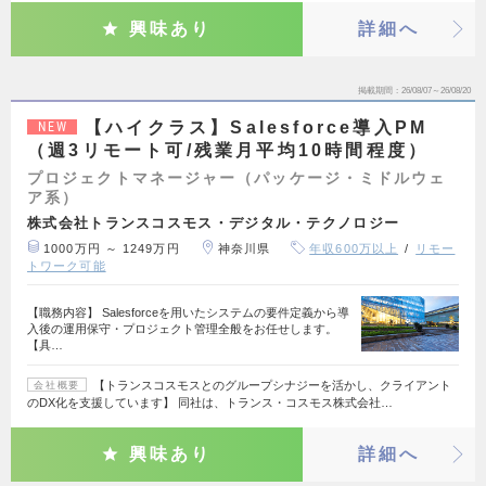
興味あり
詳細へ
掲載期間
26/08/07～26/08/20
【ハイクラス】Salesforce導入PM
NEW
（週3リモート可/残業月平均10時間程度）
プロジェクトマネージャー（パッケージ・ミドルウェ
ア系）
株式会社トランスコスモス・デジタル・テクノロジー
1000万円 ～ 1249万円
神奈川県
年収600万以上
リモー
トワーク可能
【職務内容】 Salesforceを用いたシステムの要件定義から導
入後の運用保守・プロジェクト管理全般をお任せします。
【具…
【トランスコスモスとのグループシナジーを活かし、クライアント
会社概要
のDX化を支援しています】 同社は、トランス・コスモス株式会社…
興味あり
詳細へ