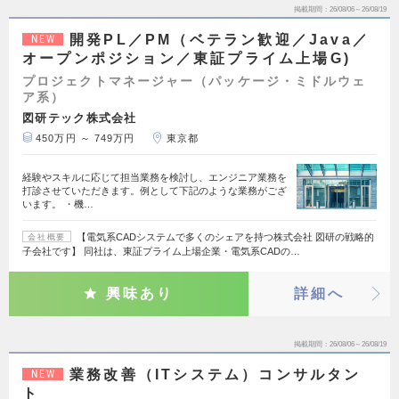
掲載期間
26/08/06～26/08/19
開発PL／PM（ベテラン歓迎／Java／
NEW
オープンポジション／東証プライム上場G)
プロジェクトマネージャー（パッケージ・ミドルウェ
ア系）
図研テック株式会社
450万円 ～ 749万円
東京都
経験やスキルに応じて担当業務を検討し、エンジニア業務を
打診させていただきます。例として下記のような業務がござ
います。 ・機…
【電気系CADシステムで多くのシェアを持つ株式会社 図研の戦略的
会社概要
子会社です】 同社は、東証プライム上場企業・電気系CADの…
興味あり
詳細へ
掲載期間
26/08/06～26/08/19
業務改善（ITシステム）コンサルタン
NEW
ト