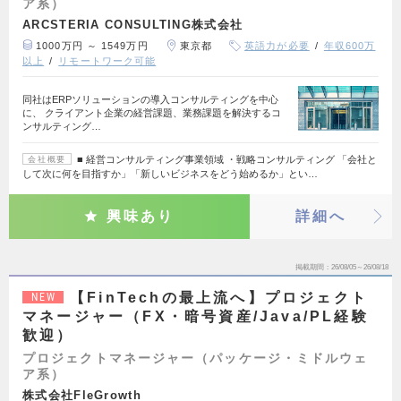
ア系）
ARCSTERIA CONSULTING株式会社
1000万円 ～ 1549万円
東京都
英語力が必要
年収600万
以上
リモートワーク可能
同社はERPソリューションの導入コンサルティングを中心
に、 クライアント企業の経営課題、業務課題を解決するコ
ンサルティング…
■ 経営コンサルティング事業領域 ・戦略コンサルティング 「会社と
会社概要
して次に何を目指すか」「新しいビジネスをどう始めるか」とい…
興味あり
詳細へ
掲載期間
26/08/05～26/08/18
【FinTechの最上流へ】プロジェクト
NEW
マネージャー（FX・暗号資産/Java/PL経験
歓迎）
プロジェクトマネージャー（パッケージ・ミドルウェ
ア系）
株式会社FleGrowth