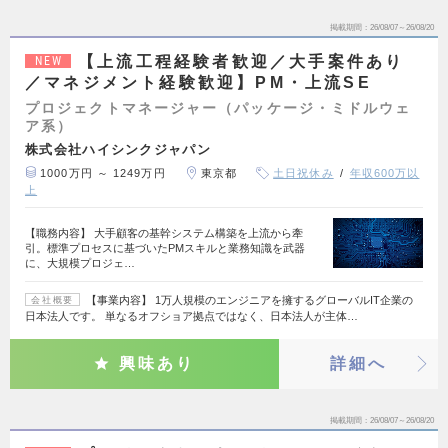
掲載期間
26/08/07～26/08/20
【上流工程経験者歓迎／大手案件あり
NEW
／マネジメント経験歓迎】PM・上流SE
プロジェクトマネージャー（パッケージ・ミドルウェ
ア系）
株式会社ハイシンクジャパン
1000万円 ～ 1249万円
東京都
土日祝休み
年収600万以
上
【職務内容】 大手顧客の基幹システム構築を上流から牽
引。標準プロセスに基づいたPMスキルと業務知識を武器
に、大規模プロジェ…
【事業内容】 1万人規模のエンジニアを擁するグローバルIT企業の
会社概要
日本法人です。 単なるオフショア拠点ではなく、日本法人が主体…
興味あり
詳細へ
掲載期間
26/08/07～26/08/20