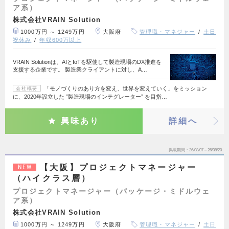
ア系）
株式会社VRAIN Solution
1000万円 ～ 1249万円
大阪府
管理職・マネジャー
土日
祝休み
年収600万以上
VRAIN Solutionは、AIとIoTを駆使して製造現場のDX推進を
支援する企業です。 製造業クライアントに対し、A…
「モノづくりのあり方を変え、世界を変えていく」をミッション
会社概要
に、2020年設立した ”製造現場のインテグレーター” を目指…
興味あり
詳細へ
掲載期間
26/08/07～26/08/20
【大阪】プロジェクトマネージャー
NEW
（ハイクラス層）
プロジェクトマネージャー（パッケージ・ミドルウェ
ア系）
株式会社VRAIN Solution
1000万円 ～ 1249万円
大阪府
管理職・マネジャー
土日