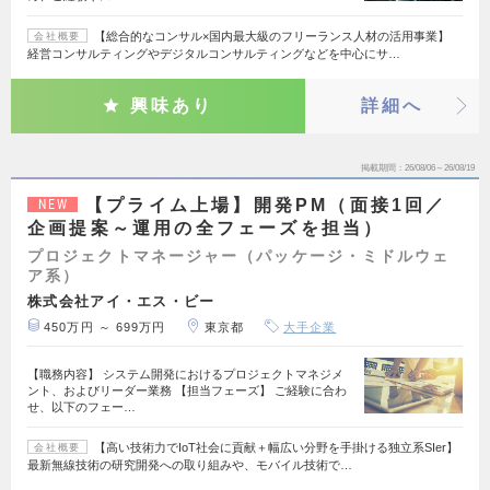
【総合的なコンサル×国内最大級のフリーランス人材の活用事業】
会社概要
経営コンサルティングやデジタルコンサルティングなどを中心にサ…
興味あり
詳細へ
掲載期間
26/08/06～26/08/19
【プライム上場】開発PM（面接1回／
NEW
企画提案～運用の全フェーズを担当）
プロジェクトマネージャー（パッケージ・ミドルウェ
ア系）
株式会社アイ・エス・ビー
450万円 ～ 699万円
東京都
大手企業
【職務内容】 システム開発におけるプロジェクトマネジメ
ント、およびリーダー業務 【担当フェーズ】 ご経験に合わ
せ、以下のフェー…
【高い技術力でIoT社会に貢献＋幅広い分野を手掛ける独立系SIer】
会社概要
最新無線技術の研究開発への取り組みや、モバイル技術で…