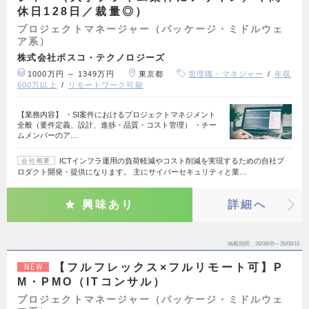
休日128日／裁量◎）
プロジェクトマネージャー（パッケージ・ミドルウェ
ア系）
株式会社ボスコ・テクノロジーズ
1000万円 ～ 1349万円
東京都
管理職・マネジャー
年収
600万以上
リモートワーク可能
【業務内容】 ・SI案件におけるプロジェクトマネジメント
全般（要件定義、設計、進捗・品質・コスト管理） ・チー
ムメンバーのア…
ICTインフラ運用の負荷軽減やコスト削減を実現するための自社プ
会社概要
ロダクト開発・提供になります。 主にサイバーセキュリティと業…
興味あり
詳細へ
掲載期間
26/08/05～26/08/18
【フルフレックス×フルリモート可】P
NEW
M・PMO（ITコンサル）
プロジェクトマネージャー（パッケージ・ミドルウェ