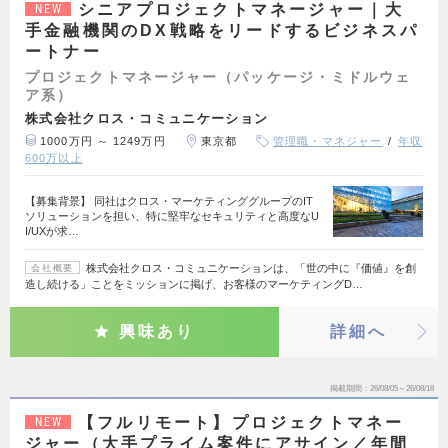
シニアプロジェクトマネージャー｜大
NEW
手金融機関のDX戦略をリードするビジネスパ
ートナー
プロジェクトマネージャー（パッケージ・ミドルウェ
ア系）
株式会社クロス・コミュニケーション
1000万円 ～ 1249万円
東京都
管理職・マネジャー
年収
600万以上
【募集背景】 同社はクロス・マーケティンググループのIT
ソリューションを担い、特に堅牢なセキュリティと高度なU
I/UXが求…
株式会社クロス・コミュニケーションは、「世の中に『価値』を創
会社概要
造し続ける」ことをミッションに掲げ、お客様のマーケティングD…
興味あり
詳細へ
掲載期間
26/08/05～26/08/18
【フルリモート】プロジェクトマネー
NEW
ジャー（大手プライム案件にアサイン／年間