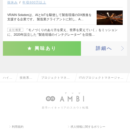
祝休み
年収600万以上
VRAIN Solutionは、AIとIoTを駆使して製造現場のDX推進を
支援する企業です。 製造業クライアントに対し、A…
「モノづくりのあり方を変え、世界を変えていく」をミッション
会社概要
に、2020年設立した ”製造現場のインテグレーター” を目指…
興味あり
詳細へ
ハイク
技術系（I
プロジェクトマネー
ITのプロジェクトマネージャー
ラス求
T・Web・
ジャー（パッケー
（パッケージ・ミドルウェア
人TOP
通信系）
ジ・ミドルウェア
系）の転職・求人情報一覧
系）
若手ハイキャリアのスカウト転職
利用規約
求人情報に関するポリシー