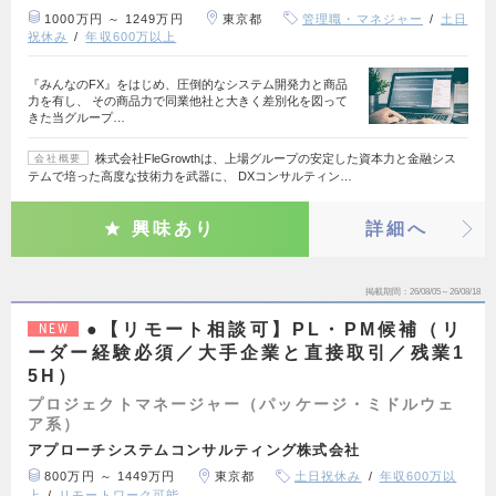
1000万円 ～ 1249万円
東京都
管理職・マネジャー
土日
祝休み
年収600万以上
『みんなのFX』をはじめ、圧倒的なシステム開発力と商品
力を有し、 その商品力で同業他社と大きく差別化を図って
きた当グループ…
株式会社FleGrowthは、上場グループの安定した資本力と金融シス
会社概要
テムで培った高度な技術力を武器に、 DXコンサルティン…
興味あり
詳細へ
掲載期間
26/08/05～26/08/18
●【リモート相談可】PL・PM候補（リ
NEW
ーダー経験必須／大手企業と直接取引／残業1
5H）
プロジェクトマネージャー（パッケージ・ミドルウェ
ア系）
アプローチシステムコンサルティング株式会社
800万円 ～ 1449万円
東京都
土日祝休み
年収600万以
上
リモートワーク可能