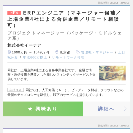
掲載期間
26/08/05～26/08/18
ERPエンジニア（マネージャー候補／
NEW
上場企業4社による合併企業／リモート相談
可）
プロジェクトマネージャー（パッケージ・ミドルウェ
ア系）
株式会社イーテア
1000万円 ～ 1549万円
東京都
管理職・マネジャー
土日
祝休み
年収600万以上
リモートワーク可能
同社は、上場企業4社による合弁事業会社です。 金融と情
報・通信技術を基盤とした新しいフィンテックサービスを提
供しています。…
同社では、人工知能（ＡＩ）、ビッグデータ解析、クラウドなどの
会社概要
最新のテクノロジーを駆使し、以下のサービスを提供しています。…
興味あり
詳細へ
掲載期間
26/08/05～26/08/18