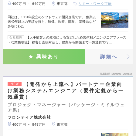
400万円 ～ 649万円
東京都
リモートワーク可能
同社は、1981年設立のソフトウェア開発企業です。 創業以
来40年以上の実績を持ち、映像、医療、情報、 基幹系など
多岐にわた…
【大手顧客との取引による安定した経営体制／エンジニアファース
会社概要
トな業務環境】 顧客と直接対話し、提案から開発まで一気通貫で行…
興味あり
詳細へ
掲載期間
26/08/06～26/08/19
【開発から上流へ】パートナー企業向
NEW
け業務システムエンジニア（要件定義から一
気通貫）
プロジェクトマネージャー（パッケージ・ミドルウェ
ア系）
フロンティア株式会社
400万円 ～ 849万円
東京都