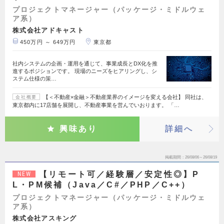
プロジェクトマネージャー（パッケージ・ミドルウェ
ア系）
株式会社アドキャスト
450万円 ～ 649万円
東京都
社内システムの企画・運用を通じて、事業成長とDX化を推
進するポジションです。 現場のニーズをヒアリングし、シ
ステム仕様の策…
【＜不動産×金融＞不動産業界のイメージを変える会社】 同社は、
会社概要
東京都内に17店舗を展開し、不動産事業を営んでいおります。 「…
興味あり
詳細へ
掲載期間
26/08/06～26/08/19
【リモート可／経験層／安定性◎】P
NEW
L・PM候補（Java／C#／PHP／C++）
プロジェクトマネージャー（パッケージ・ミドルウェ
ア系）
株式会社アスキング