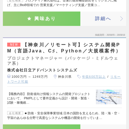
フロンティア株式会社は、企業の成長機会創出をミッションに掲
会社概要
げ、主にBtoB領域での 営業支援／マーケティング支援／営業コ…
興味あり
詳細へ
掲載期間
26/08/05～26/08/18
【神奈川／リモート可】システム開発P
NEW
M（言語Java、C♯、Python／大規模案件）
プロジェクトマネージャー（パッケージ・ミドルウェ
ア系）
株式会社日立アドバンストシステムズ
1000万円 ～ 1249万円
神奈川県
年収600万以上
リモー
トワーク可能
【職務内容】 防衛省向け情報システムの開発プロジェクト
において、 PM/PLとして要件定義から設計・開発・製造・
試験・稼働維…
■ 防衛・安全保障事業領域 日本の国防を支えるため、陸・海・空・
会社概要
宇宙のあらゆる分野で高度なシステムや機器の開発を行っていま…