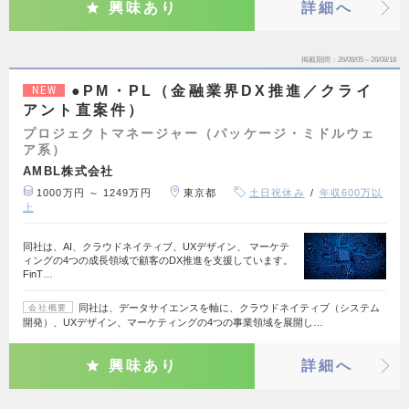
興味あり
詳細へ
掲載期間
26/08/05～26/08/18
●PM・PL（金融業界DX推進／クライ
NEW
アント直案件）
プロジェクトマネージャー（パッケージ・ミドルウェ
ア系）
AMBL株式会社
1000万円 ～ 1249万円
東京都
土日祝休み
年収600万以
上
同社は、AI、クラウドネイティブ、UXデザイン、 マーケテ
ィングの4つの成長領域で顧客のDX推進を支援しています。
FinT…
同社は、データサイエンスを軸に、クラウドネイティブ（システム
会社概要
開発）、UXデザイン、マーケティングの4つの事業領域を展開し…
興味あり
詳細へ