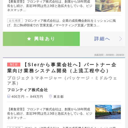
【募集背景】 フロンティア株式会社は、創業から16年間成
長をし続け、直近3年間は売上3倍と急拡大をしている、ビジ
ネスマッチ…
フロンティア株式会社は、企業の成長機会創出をミッションに掲
会社概要
げ、主にBtoB領域での 営業支援／マーケティング支援／営業コ…
興味あり
詳細へ
掲載期間
26/08/06～26/08/19
【SIerから事業会社へ】パートナー企
NEW
業向け業務システム開発（上流工程中心）
プロジェクトマネージャー（パッケージ・ミドルウェ
ア系）
フロンティア株式会社
400万円 ～ 849万円
東京都
【募集背景】 フロンティア株式会社は、創業から16年間成
長をし続け、直近3年間は売上3倍と急拡大をしている、ビジ
ネスマッチ…