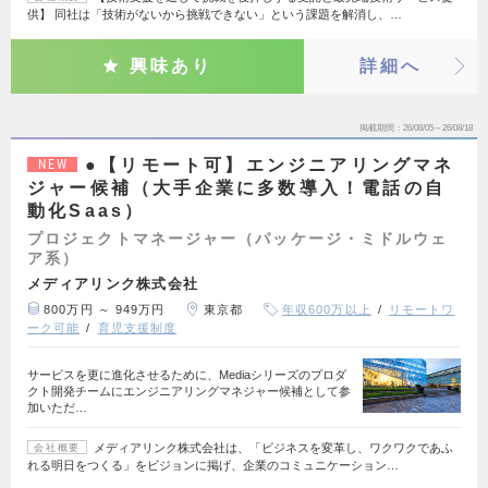
供】 同社は「技術がないから挑戦できない」という課題を解消し、…
興味あり
詳細へ
掲載期間
26/08/05～26/08/18
●【リモート可】エンジニアリングマネ
NEW
ジャー候補（大手企業に多数導入！電話の自
動化Saas）
プロジェクトマネージャー（パッケージ・ミドルウェ
ア系）
メディアリンク株式会社
800万円 ～ 949万円
東京都
年収600万以上
リモートワ
ーク可能
育児支援制度
サービスを更に進化させるために、Mediaシリーズのプロダ
クト開発チームにエンジニアリングマネジャー候補として参
加いただ…
メディアリンク株式会社は、「ビジネスを変革し、ワクワクであふ
会社概要
れる明日をつくる」をビジョンに掲げ、企業のコミュニケーション…