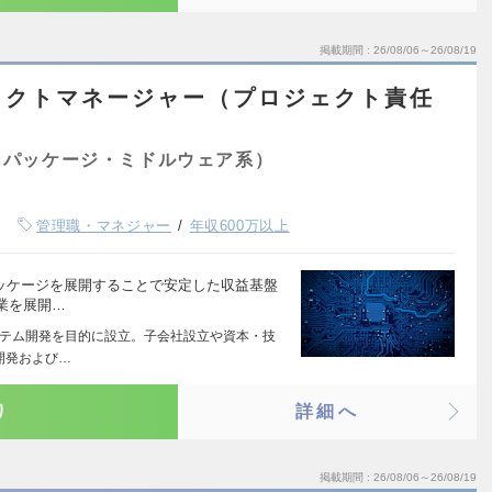
掲載期間
26/08/06～26/08/19
ェクトマネージャー（プロジェクト責任
（パッケージ・ミドルウェア系）
管理職・マネジャー
年収600万以上
パッケージを展開することで安定した収益基盤
業を展開…
システム開発を目的に設立。子会社設立や資本・技
開発および…
り
詳細へ
掲載期間
26/08/06～26/08/19