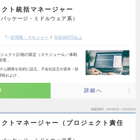
ェクト統括マネージャー
（パッケージ・ミドルウェア系）
管理職・マネジャー
年収600万以上
プロジェクト計画の策定（スケジュール／体制
管理…
システム開発を目的に設立。子会社設立や資本・技
開発および…
り
詳細へ
掲載期間
26/08/06～26/08/19
ェクトマネージャー（プロジェクト責任