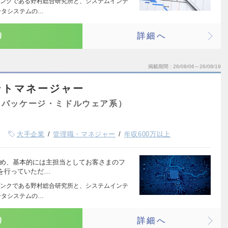
ンクである野村総合研究所と、システムインテ
ータシステムの…
り
詳細へ
掲載期間
26/08/06～26/08/19
ントマネージャー
（パッケージ・ミドルウェア系）
大手企業
管理職・マネジャー
年収600万以上
ため、基本的には主担当としてお客さまのフ
を行っていただ…
ンクである野村総合研究所と、システムインテ
ータシステムの…
り
詳細へ