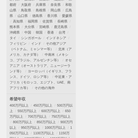
都府
大阪府
兵庫県
奈良県
和歌
山県
鳥取県
島根県
岡山県
広島
県
山口県
徳島県
香川県
愛媛県
高知県
福岡県
佐賀県
長崎県
熊本県
大分県
宮崎県
鹿児島県
沖縄県
中国
韓国
香港
台湾
タイ
シンガポール
インドネシア
フィリピン
インド
その他アジア
（ベトナム、ミャンマー等）
北米（ア
メリカ、カナダ等）
中南米（メキシ
コ、ブラジル、アルゼンチン等）
オセ
アニア（オーストラリア、ニュージーラ
ンド等）
ヨーロッパ（イギリス、フラ
ンス、ドイツ、ロシア等）
中近東・ア
フリカ（モロッコ、エジプト、UAE、南
アフリカ等）
その他の海外
希望年収
400万円以上
450万円以上
500万円以
上
550万円以上
600万円以上
650
万円以上
700万円以上
750万円以上
800万円以上
850万円以上
900万円
以上
950万円以上
1000万円以上
1
050万円以上
1100万円以上
1150万