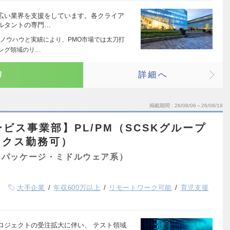
広い業界を支援をしています。各クライア
ルタントの専門…
ノウハウと実績により、PMO市場では太刀打
ィング領域のリ…
り
詳細へ
掲載期間
26/08/06～26/08/19
ービス事業部】PL/PM（SCSKグループ
ックス勤務可）
（パッケージ・ミドルウェア系）
大手企業
年収600万以上
リモートワーク可能
育児支援
ロジェクトの受注拡大に伴い、 テスト領域