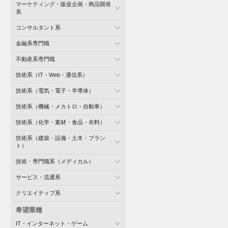
マーケティング・販促企画・商品開発
系
コンサルタント系
金融系専門職
不動産系専門職
技術系（IT・Web・通信系）
技術系（電気・電子・半導体）
技術系（機械・メカトロ・自動車）
技術系（化学・素材・食品・衣料）
技術系（建築・設備・土木・プラン
ト）
技術・専門職系（メディカル）
サービス・流通系
クリエイティブ系
希望業種
IT・インターネット・ゲーム