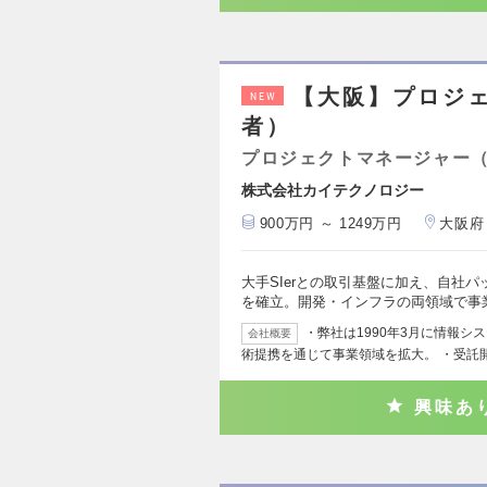
【大阪】プロジ
NEW
者）
プロジェクトマネージャー
株式会社カイテクノロジー
900万円 ～ 1249万円
大阪府
大手SIerとの取引基盤に加え、自社
を確立。開発・インフラの両領域で事
・弊社は1990年3月に情報
会社概要
術提携を通じて事業領域を拡大。 ・受託
興味あ