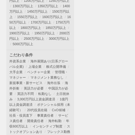
円以上
1200万円以上
1250万円以上
1300万円以上
1350万円以上
1400
万円以上
1450万円以上
1500万円以
上
1550万円以上
1600万円以上
16
50万円以上
1700万円以上
1750万円
以上
1800万円以上
1850万円以上
1900万円以上
1950万円以上
2000万
円以上
2500万円以上
3000万円以上
5000万円以上
こだわり条件
外資系企業
海外展開あり(日系グロー
バル企業)
上場企業
株式公開準備
大手企業
ベンチャー企業
管理職・
マネジャー
マネジメント業務なし
新規事業・新サービス
海外出張
海
外折衝
英語力が必要
中国語力が必
要
英語力不問
転勤なし
土日祝休
み
3,000万円以上資金調達済
1億円
以上資金調達済
ポテンシャル採用（未
経験可）
20代役員在籍
CxO候補
社長・役員直下
事業責任者
サービ
ス責任者
開発責任者
海外転勤
年
収600万以上
インセンティブ制度
ス
トックオプションあり
フレックス勤務