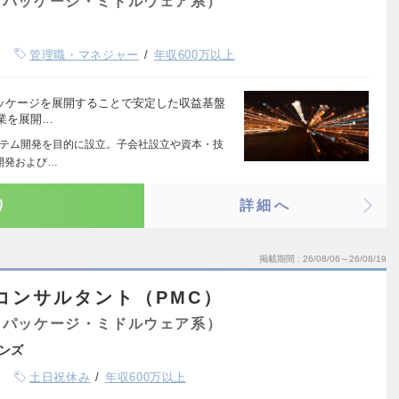
（パッケージ・ミドルウェア系）
管理職・マネジャー
年収600万以上
パッケージを展開することで安定した収益基盤
業を展開…
システム開発を目的に設立。子会社設立や資本・技
開発および…
り
詳細へ
掲載期間
26/08/06～26/08/19
コンサルタント（PMC）
（パッケージ・ミドルウェア系）
ンズ
土日祝休み
年収600万以上