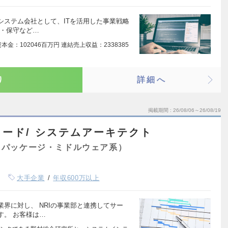
システム会社として、ITを活用した事業戦略
用・保守など…
金：102046百万円 連結売上収益：2338385
り
詳細へ
掲載期間
26/08/06～26/08/19
ード/ システムアーキテクト
（パッケージ・ミドルウェア系）
大手企業
年収600万以上
界に対し、 NRIの事業部と連携してサー
す。 お客様は…