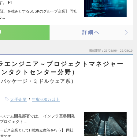
。 PL…
証」を強みとするSCSKのグループ企業】 同社
0…
り
詳細へ
掲載期間
26/08/06～26/08/19
フラエンジニア～プロジェクトマネジャー
コンタクトセンター分野）
（パッケージ・ミドルウェア系）
大手企業
年収600万以上
システム開発部署では、 インフラ基盤開発
 プロジェクト…
ービス企業としてIT戦略立案等を行う】 同社
企業です。…