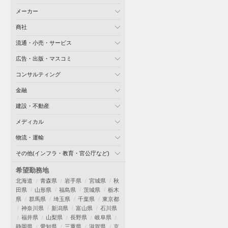
メーカー
商社
流通・小売・サービス
広告・出版・マスコミ
コンサルティング
金融
建設・不動産
メディカル
物流・運輸
その他(インフラ・教育・官公庁など)
希望勤務地
北海道
青森県
岩手県
宮城県
秋
田県
山形県
福島県
茨城県
栃木
県
群馬県
埼玉県
千葉県
東京都
神奈川県
新潟県
富山県
石川県
福井県
山梨県
長野県
岐阜県
静岡県
愛知県
三重県
滋賀県
京