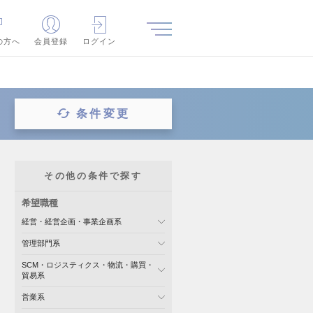
の方へ
会員登録
ログイン
条件変更
その他の条件で探す
希望職種
経営・経営企画・事業企画系
管理部門系
SCM・ロジスティクス・物流・購買・
貿易系
営業系