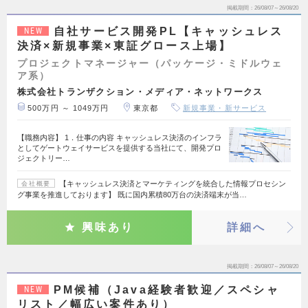
掲載期間
26/08/07～26/08/20
自社サービス開発PL【キャッシュレス
NEW
決済×新規事業×東証グロース上場】
プロジェクトマネージャー（パッケージ・ミドルウェ
ア系）
株式会社トランザクション・メディア・ネットワークス
500万円 ～ 1049万円
東京都
新規事業・新サービス
【職務内容】 1．仕事の内容 キャッシュレス決済のインフラ
としてゲートウェイサービスを提供する当社にて、開発プロ
ジェクトリー…
【キャッシュレス決済とマーケティングを統合した情報プロセシン
会社概要
グ事業を推進しております】 既に国内累積80万台の決済端末が当…
興味あり
詳細へ
掲載期間
26/08/07～26/08/20
PM候補（Java経験者歓迎／スペシャ
NEW
リスト／幅広い案件あり）