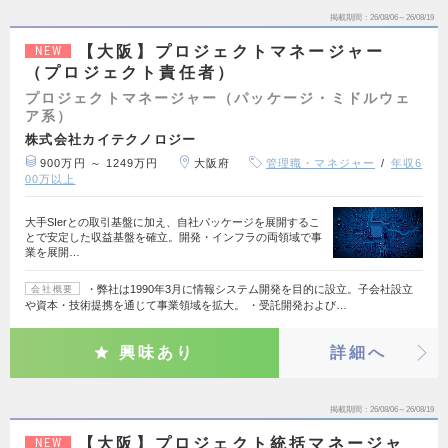
掲載期間
26/08/06～26/08/19
【大阪】プロジェクトマネージャー
NEW
（プロジェクト責任者）
プロジェクトマネージャー（パッケージ・ミドルウェ
ア系）
株式会社カイテクノロジー
900万円 ～ 1249万円
大阪府
管理職・マネジャー
年収6
00万以上
大手SIerとの取引基盤に加え、自社パッケージを展開するこ
とで安定した収益基盤を確立。開発・インフラの両領域で事
業を展開…
・弊社は1990年3月に情報システム開発を目的に設立。子会社設立
会社概要
や資本・技術提携を通じて事業領域を拡大。 ・受託開発および…
興味あり
詳細へ
掲載期間
26/08/06～26/08/19
【大阪】プロジェクト統括マネージャ
NEW