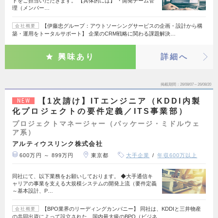
トをご担当いただきます。 【具体的には】 ・開発チーム管
理（メンバー…
【伊藤忠グループ：アウトソーシングサービスの企画・設計から構
会社概要
築・運用をトータルサポート】 企業のCRM戦略に関わる課題解決…
興味あり
詳細へ
掲載期間
26/08/07～26/08/20
【1次請け】ITエンジニア（KDDI内製
NEW
化プロジェクトの要件定義／ITS事業部）
プロジェクトマネージャー（パッケージ・ミドルウェ
ア系）
アルティウスリンク株式会社
600万円 ～ 899万円
東京都
大手企業
年収600万以上
同社にて、以下業務をお願いしております。 ◆大手通信キ
ャリアの事業を支える大規模システムの開発上流（要件定義
～基本設計、P…
【BPO業界のリーディングカンパニー】 同社は、KDDIと三井物産
会社概要
の共同出資によって設立された、国内最大級のBPO（ビジネ…