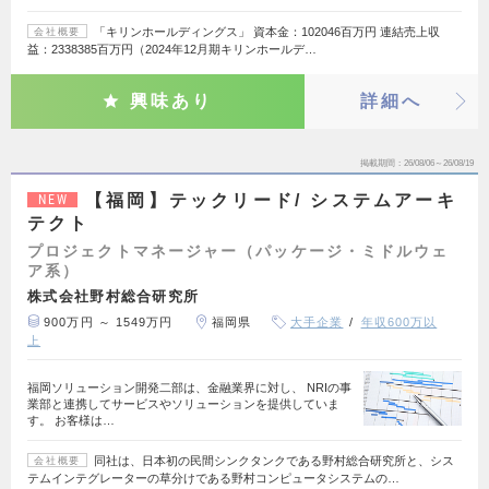
「キリンホールディングス」 資本金：102046百万円 連結売上収
会社概要
益：2338385百万円（2024年12月期キリンホールデ…
興味あり
詳細へ
掲載期間
26/08/06～26/08/19
【福岡】テックリード/ システムアーキ
NEW
テクト
プロジェクトマネージャー（パッケージ・ミドルウェ
ア系）
株式会社野村総合研究所
900万円 ～ 1549万円
福岡県
大手企業
年収600万以
上
福岡ソリューション開発二部は、金融業界に対し、 NRIの事
業部と連携してサービスやソリューションを提供していま
す。 お客様は…
同社は、日本初の民間シンクタンクである野村総合研究所と、シス
会社概要
テムインテグレーターの草分けである野村コンピュータシステムの…