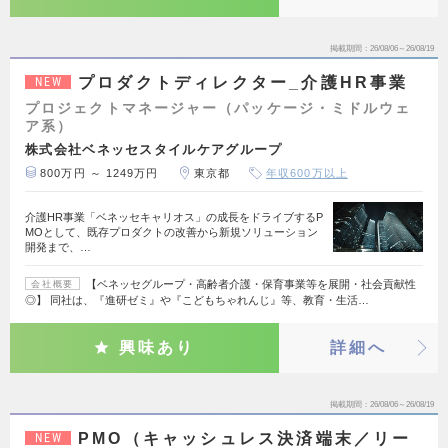
掲載期間
26/08/06～26/08/19
プロダクトディレクター_介護HR事業
NEW
プロジェクトマネージャー（パッケージ・ミドルウェ
ア系）
株式会社ベネッセスタイルケアグループ
800万円 ～ 1249万円
東京都
年収600万以上
介護HR事業「ベネッセキャリオス」の成長をドライブするP
MOとして、既存プロダクトの改善から新規ソリューション
開発まで、…
【ベネッセグループ・高齢者介護・保育事業等を展開・社会貢献性
会社概要
◎】 同社は、『進研ゼミ』や『こどもちゃれんじ』等、教育・生活…
興味あり
詳細へ
掲載期間
26/08/06～26/08/19
PMO（キャッシュレス決済端末／リー
NEW