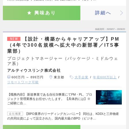
興味あり
詳細へ
掲載期間
26/08/07～26/08/20
【設計・構築からキャリアアップ】PM
NEW
（4年で300名規模へ拡大中の新部署／ITS事
業部）
プロジェクトマネージャー（パッケージ・ミドルウェ
ア系）
アルティウスリンク株式会社
600万円 ～ 899万円
東京都
大手企業
年収600万以上
リモートワーク可能
【職務内容】 新規事業である自社SI事業にてPM・PL、プロ
ジェクト管理業務をお任せいたします。 【具体的には】※
ご経験に合…
【BPO業界のリーディングカンパニー】 同社は、KDDIと三井物産
会社概要
の共同出資によって設立された、国内最大級のBPO（ビジネ…