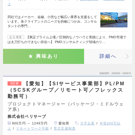
上
同社ではメーカー、金融、小売など幅広い業界を支援をして
います。各クライアントのニーズを的確につかみ、コンサル
タントの専門…
【東証プライム上場／圧倒的なノウハウと実績により、PMO市場で
会社概要
は太刀打ちのできない存在へ】 PMOコンサルティング領域のリ…
興味あり
詳細へ
掲載期間
26/08/06～26/08/19
【愛知】【SIサービス事業部】PL/PM
NEW
（SCSKグループ／リモート可／フレックス
勤務可）
プロジェクトマネージャー（パッケージ・ミドルウェ
ア系）
株式会社ベリサーブ
800万円 ～ 1249万円
愛知県
大手企業
年収600万以
上
リモートワーク可能
育児支援制度