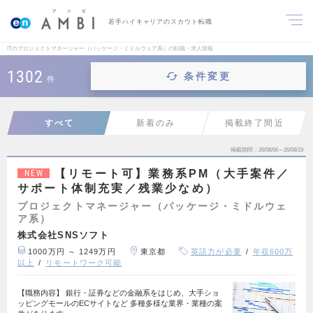
若手ハイキャリアのスカウト転職
ITのプロジェクトマネージャー（パッケージ・ミドルウェア系）の転職・求人情報
1302
条件変更
件
すべて
新着のみ
掲載終了間近
掲載期間
26/08/06～26/08/19
【リモート可】業務系PM（大手案件／
NEW
サポート体制充実／残業少なめ）
プロジェクトマネージャー（パッケージ・ミドルウェ
ア系）
株式会社SNSソフト
1000万円 ～ 1249万円
東京都
英語力が必要
年収600万
以上
リモートワーク可能
【職務内容】 銀行・証券などの金融系をはじめ、大手ショ
ッピングモールのECサイトなど 多種多様な業界・業種の案