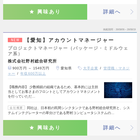
興味あり
詳細へ
掲載期間
26/08/06～26/08/19
【愛知】アカウントマネージャー
NEW
プロジェクトマネージャー（パッケージ・ミドルウェ
ア系）
株式会社野村総合研究所
900万円 ～ 1549万円
愛知県
大手企業
管理職・マネジ
ャー
年収600万以上
【職務内容】 少数精鋭の組織であるため、基本的には主担
当としてお客さまのフロントとしてアカウントマネジメント
を行っていただ…
同社は、日本初の民間シンクタンクである野村総合研究所と、シス
会社概要
テムインテグレーターの草分けである野村コンピュータシステムの…
興味あり
詳細へ