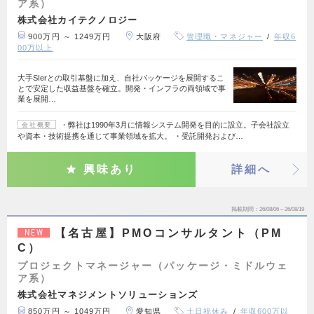
ア系）
株式会社カイテクノロジー
900万円 ～ 1249万円
大阪府
管理職・マネジャー
年収6
00万以上
大手SIerとの取引基盤に加え、自社パッケージを展開するこ
とで安定した収益基盤を確立。開発・インフラの両領域で事
業を展開…
・弊社は1990年3月に情報システム開発を目的に設立。子会社設立
会社概要
や資本・技術提携を通じて事業領域を拡大。 ・受託開発および…
興味あり
詳細へ
掲載期間
26/08/06～26/08/19
【名古屋】PMOコンサルタント（PM
NEW
C）
プロジェクトマネージャー（パッケージ・ミドルウェ
ア系）
株式会社マネジメントソリューションズ
850万円 ～ 1049万円
愛知県
土日祝休み
年収600万以