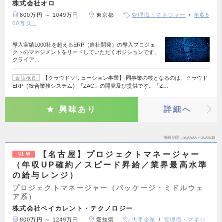
株式会社オロ
800万円 ～ 1049万円
東京都
管理職・マネジャー
年収6
00万以上
導入実績1000社を超えるERP（自社開発）の導入プロジェ
クトのマネジメントをリードしていただくポジションです。
クライア…
【クラウドソリューション事業】 同事業の核となるのは、クラウド
会社概要
ERP（統合業務システム）『ZAC』の開発及び提供です。『Z…
興味あり
詳細へ
掲載期間
26/08/06～26/08/19
【名古屋】プロジェクトマネージャー
NEW
（年収UP確約／スピード昇給／業界最高水準
の給与レンジ）
プロジェクトマネージャー（パッケージ・ミドルウェ
ア系）
株式会社ベイカレント・テクノロジー
800万円 ～ 1249万円
愛知県
大手企業
管理職・マネジ