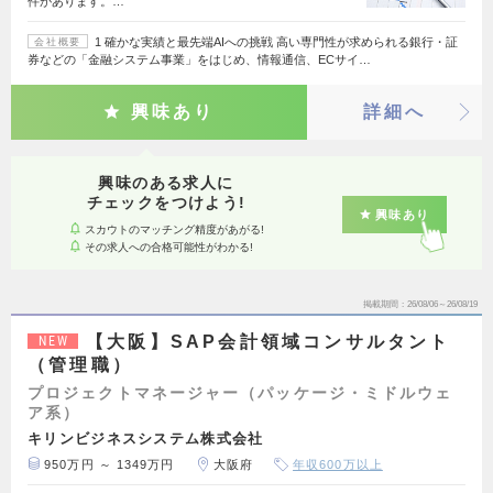
件があります。…
1 確かな実績と最先端AIへの挑戦 高い専門性が求められる銀行・証
会社概要
券などの「金融システム事業」をはじめ、情報通信、ECサイ…
興味あり
詳細へ
興味のある求人に
チェックをつけよう!
興味あり
スカウトのマッチング精度があがる!
その求人への合格可能性がわかる!
掲載期間
26/08/06～26/08/19
【大阪】SAP会計領域コンサルタント
NEW
（管理職）
プロジェクトマネージャー（パッケージ・ミドルウェ
ア系）
キリンビジネスシステム株式会社
950万円 ～ 1349万円
大阪府
年収600万以上