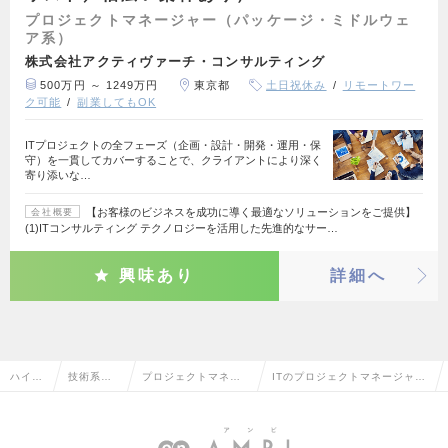
プロジェクトマネージャー（パッケージ・ミドルウェ
ア系）
株式会社アクティヴァーチ・コンサルティング
500万円 ～ 1249万円
東京都
土日祝休み
リモートワー
ク可能
副業してもOK
ITプロジェクトの全フェーズ（企画・設計・開発・運用・保
守）を一貫してカバーすることで、クライアントにより深く
寄り添いな…
【お客様のビジネスを成功に導く最適なソリューションをご提供】
会社概要
(1)ITコンサルティング テクノロジーを活用した先進的なサー…
興味あり
詳細へ
ハイク
技術系（I
プロジェクトマネー
ITのプロジェクトマネージャー
ラス求
T・Web・
ジャー（パッケー
（パッケージ・ミドルウェア
人TOP
通信系）
ジ・ミドルウェア
系）の転職・求人情報一覧