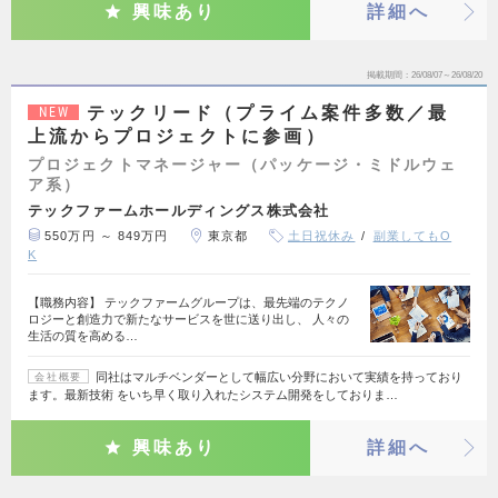
興味あり
詳細へ
掲載期間
26/08/07～26/08/20
テックリード（プライム案件多数／最
NEW
上流からプロジェクトに参画）
プロジェクトマネージャー（パッケージ・ミドルウェ
ア系）
テックファームホールディングス株式会社
550万円 ～ 849万円
東京都
土日祝休み
副業してもO
K
【職務内容】 テックファームグループは、最先端のテクノ
ロジーと創造力で新たなサービスを世に送り出し、 人々の
生活の質を高める…
同社はマルチベンダーとして幅広い分野において実績を持っており
会社概要
ます。最新技術 をいち早く取り入れたシステム開発をしておりま…
興味あり
詳細へ