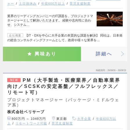
ャー
土日祝休み
年収600万以上
育児支援制度
業界のリーディングカンパニーのIT課題を、プロジェクトマ
ネージャーとして解決いただきます。 経験や志向性に合わ
せ、システム…
【IT・DXを中心に大手企業の本質的な課題を解決】 同社は、日本発
会社概要
の総合コンサルティングファームとして、政府や様々な業界を…
興味あり
詳細へ
掲載期間
26/08/06～26/08/19
PM（大手製造・医療業界／自動車業界
NEW
向け／SCSKの安定基盤／フルフレックス／
リモート可）
プロジェクトマネージャー（パッケージ・ミドルウェ
ア系）
株式会社ベリサーブ
800万円 ～ 1049万円
東京都
大手企業
年収600万以
上
リモートワーク可能
育児支援制度