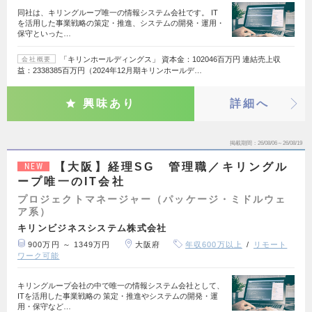
同社は、キリングループ唯一の情報システム会社です。 IT
を活用した事業戦略の策定・推進、システムの開発・運用・
保守といった…
「キリンホールディングス」 資本金：102046百万円 連結売上収
会社概要
益：2338385百万円（2024年12月期キリンホールデ…
興味あり
詳細へ
掲載期間
26/08/06～26/08/19
【大阪】経理SG 管理職／キリングル
NEW
ープ唯一のIT会社
プロジェクトマネージャー（パッケージ・ミドルウェ
ア系）
キリンビジネスシステム株式会社
900万円 ～ 1349万円
大阪府
年収600万以上
リモート
ワーク可能
キリングループ会社の中で唯一の情報システム会社として、
ITを活用した事業戦略の 策定・推進やシステムの開発・運
用・保守など…