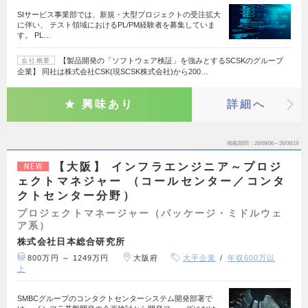
SIサービス事業部では、新規・大型プロジェクトの受注拡大
に伴い、 テスト領域におけるPL/PM経験者を募集していま
す。 PL…
【製品開発の「ソフトウェア検証」を強みとするSCSKのグループ
会社概要
企業】 同社は株式会社CSK(現SCSK株式会社)から200…
興味あり
詳細へ
掲載期間
26/08/06～26/08/19
【大阪】 インフラエンジニア～プロジ
NEW
ェクトマネジャー （コールセンター／コンタ
クトセンター分野）
プロジェクトマネージャー（パッケージ・ミドルウェ
ア系）
株式会社日本総合研究所
800万円 ～ 1249万円
大阪府
大手企業
年収600万以
上
SMBCグループのコンタクトセンターシステム開発部署で