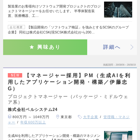
製造業のお客様向けソフトウェア開発プロジェクトのプロジ
ェクトマネージャーをお任せいたします。 半導体製造装
置、医療機器、工…
【製品開発の「ソフトウェア検証」を強みとするSCSKのグループ
会社概要
企業】 同社は株式会社CSK(現SCSK株式会社)から200…
興味あり
詳細へ
掲載期間
26/08/06～26/08/19
【マネージャー採用】PM（生成AIを利
NEW
用したアプリケーション開発・構築／伊藤忠
G）
プロジェクトマネージャー（パッケージ・ミドルウェ
ア系）
株式会社ベルシステム24
800万円 ～ 1049万円
東京都
大手企業
管理職・マネジ
ャー
年収600万以上
生成AIを利用したアプリケーション開発・構築のマネジメン