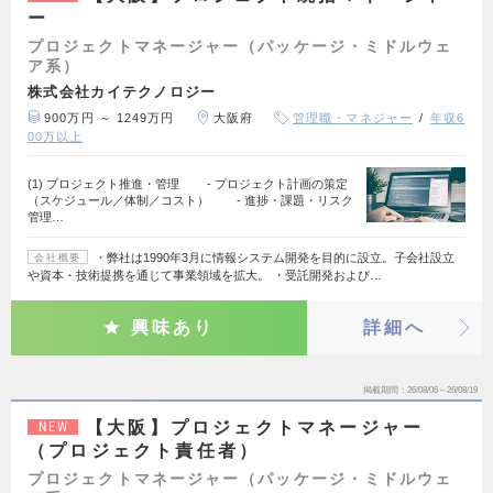
ー
プロジェクトマネージャー（パッケージ・ミドルウェ
ア系）
株式会社カイテクノロジー
900万円 ～ 1249万円
大阪府
管理職・マネジャー
年収6
00万以上
(1) プロジェクト推進・管理 - プロジェクト計画の策定
（スケジュール／体制／コスト） - 進捗・課題・リスク
管理…
・弊社は1990年3月に情報システム開発を目的に設立。子会社設立
会社概要
や資本・技術提携を通じて事業領域を拡大。 ・受託開発および…
興味あり
詳細へ
掲載期間
26/08/06～26/08/19
【大阪】プロジェクトマネージャー
NEW
（プロジェクト責任者）
プロジェクトマネージャー（パッケージ・ミドルウェ