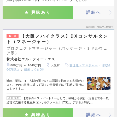
貢献する独立系SIerです】 システムインテグレーターとして私…
興味あり
詳細へ
掲載期間
26/08/06～26/08/19
【大阪／ハイクラス】DXコンサルタン
NEW
ト（マネージャー）
プロジェクトマネージャー（パッケージ・ミドルウェ
ア系）
株式会社エル・ティー・エス
800万円 ～ 1049万円
大阪府
管理職・マネジャー
年収6
00万以上
副業してもOK
戦略、業務、IT、人財の面で多くの課題を抱えるお客様がい
ます。そのお客様に対して我々の事業部では「戦略の実行に
コミットす…
【変革のベストパートナーとして、戦略から実行・定着までを一気
会社概要
通貫で支援する独立系コンサルファーム】 LTSは、デジタル時代…
興味あり
詳細へ