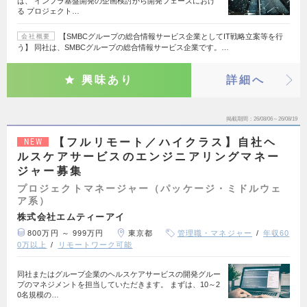
は、 インフラ基盤開発の企画検討から開発フェーズにおけ
る プロジェクト…
【SMBCグループの総合情報サービス企業としてIT戦略立案等を行
会社概要
う】 同社は、SMBCグループの総合情報サービス企業です。…
興味あり
詳細へ
掲載期間
26/08/06～26/08/19
【フルリモート／ハイクラス】自社ヘ
NEW
ルスケアサービスのエンジニアリングマネー
ジャー募集
プロジェクトマネージャー（パッケージ・ミドルウェ
ア系）
株式会社エムティーアイ
800万円 ～ 999万円
東京都
管理職・マネジャー
年収60
0万以上
リモートワーク可能
同社またはグループ企業のヘルスケアサービスの開発グルー
プのマネジメントを担当していただきます。 まずは、10～2
0名規模の…