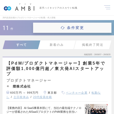
若手ハイキャリアのスカウト転職
20代役員在籍のプロダクトマネージャーの転職・求人情報
11
条件変更
件
すべて
新着のみ
掲載終了間近
掲載期間
26/08/07～26/08/20
【PdM/プロダクトマネージャー】創業5年で
評価額1,000億円超／東大発AIスタートアッ
プ
プロダクトマネージャー
燈株式会社
600万円 ～ 999万円
東京都
ベンチャー企業
転勤な
し
土日祝休み
20代役員在籍
【業務内容】 AI SaaS事業本部にて、当社の最先端テクノロ
ジーが搭載されたAISaaSプロダクトのPdM業務を担当い