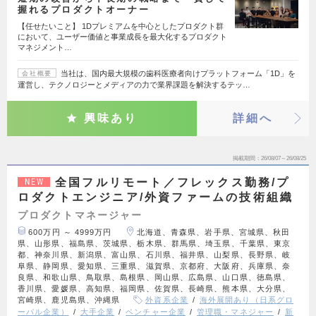
握れるプロダクトオーナー
【任せたいこと】 1Dプレミアムを中心としたプロダクト群
において、ユーザー価値と事業成長を最大化するプロダクト
マネジメント…
当社は、国内最大規模の歯科医療者向けプラットフォーム「1D」を
会社概要
運営し、テクノロジーとメディアの力で業界課題を解決するテッ…
興味あり
詳細へ
掲載期間
26/08/07～26/08/25
全国フルリモート／フレックス勤務/プ
NEW
ロダクトエンジニア/外資ファームの技術組織
プロダクトマネージャー
600万円 ～ 4999万円
北海道、青森県、岩手県、宮城県、秋田
県、山形県、福島県、茨城県、栃木県、群馬県、埼玉県、千葉県、東京
都、神奈川県、新潟県、富山県、石川県、福井県、山梨県、長野県、岐
阜県、静岡県、愛知県、三重県、滋賀県、京都府、大阪府、兵庫県、奈
良県、和歌山県、鳥取県、島根県、岡山県、広島県、山口県、徳島県、
香川県、愛媛県、高知県、福岡県、佐賀県、長崎県、熊本県、大分県、
宮崎県、鹿児島県、沖縄県
外資系企業
海外展開あり（日系グロ
ーバル企業）
大手企業
ベンチャー企業
管理職・マネジャー
新