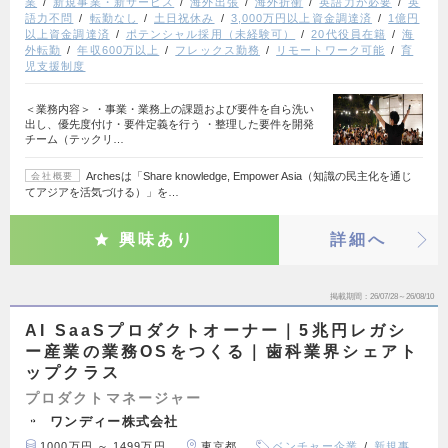
業
新規事業・新サービス
海外出張
海外折衝
英語力が必要
英
語力不問
転勤なし
土日祝休み
3,000万円以上資金調達済
1億円
以上資金調達済
ポテンシャル採用（未経験可）
20代役員在籍
海
外転勤
年収600万以上
フレックス勤務
リモートワーク可能
育
児支援制度
＜業務内容＞ ・事業・業務上の課題および要件を自ら洗い
出し、優先度付け・要件定義を行う ・整理した要件を開発
チーム（テックリ…
Archesは「Share knowledge, Empower Asia（知識の民主化を通じ
会社概要
てアジアを活気づける）」を…
興味あり
詳細へ
掲載期間
26/07/28～26/08/10
AI SaaSプロダクトオーナー｜5兆円レガシ
ー産業の業務OSをつくる｜歯科業界シェアト
ップクラス
プロダクトマネージャー
ワンディー株式会社
1000万円 ～ 1499万円
東京都
ベンチャー企業
新規事