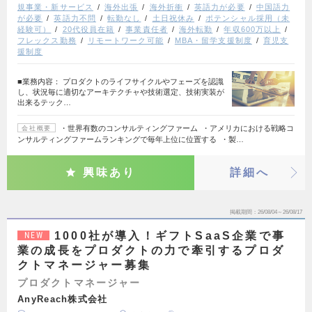
規事業・新サービス
海外出張
海外折衝
英語力が必要
中国語力
が必要
英語力不問
転勤なし
土日祝休み
ポテンシャル採用（未
経験可）
20代役員在籍
事業責任者
海外転勤
年収600万以上
フレックス勤務
リモートワーク可能
MBA・留学支援制度
育児支
援制度
■業務内容： プロダクトのライフサイクルやフェーズを認識
し、状況毎に適切なアーキテクチャや技術選定、技術実装が
出来るテック…
・世界有数のコンサルティングファーム ・アメリカにおける戦略コ
会社概要
ンサルティングファームランキングで毎年上位に位置する ・製…
興味あり
詳細へ
掲載期間
26/08/04～26/08/17
1000社が導入！ギフトSaaS企業で事
NEW
業の成長をプロダクトの力で牽引するプロダ
クトマネージャー募集
プロダクトマネージャー
AnyReach株式会社