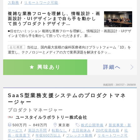
ス勤務
リモートワーク可能
複雑な業務フローを理解し、情報設計・画
面設計・UIデザインまで自ら手を動かし
て担うプロダクトデザイナ…
■任せたいミッション 複雑な業務フローを理解し、情報設計・画面設計・UIデザ
インまで自ら手を動かして担っていただきます。 新…
当社は、国内最大規模の歯科医療者向けプラットフォーム「1D」を
会社概要
運営し、テクノロジーとメディアの力で業界課題を解決するテッ…
興味あり
詳細へ
掲載期間
26/07/27～26/08/09
SaaS型業務支援システムのプロダクトマネ
ージャー
プロダクトマネージャー
ユースタイルラボラトリー株式会社
500万円 ～ 849万円
東京都
株式公開準備
新規事業・新
サービス
英語力不問
転勤なし
土日祝休み
20代役員在籍
社
長・役員直下
年収600万以上
フレックス勤務
リモートワーク可