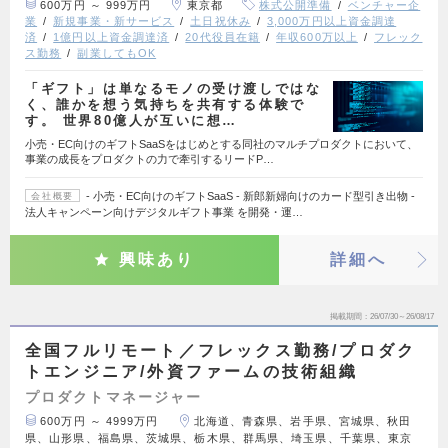
600万円 ～ 999万円
東京都
株式公開準備
ベンチャー企
業
新規事業・新サービス
土日祝休み
3,000万円以上資金調達
済
1億円以上資金調達済
20代役員在籍
年収600万以上
フレック
ス勤務
副業してもOK
「ギフト」は単なるモノの受け渡しではな
く、誰かを想う気持ちを共有する体験で
す。 世界80億人が互いに想…
小売・EC向けのギフトSaaSをはじめとする同社のマルチプロダクトにおいて、
事業の成長をプロダクトの力で牽引するリードP…
- 小売・EC向けのギフトSaaS - 新郎新婦向けのカード型引き出物 -
会社概要
法人キャンペーン向けデジタルギフト事業 を開発・運…
興味あり
詳細へ
掲載期間
26/07/30～26/08/17
全国フルリモート／フレックス勤務/プロダク
トエンジニア/外資ファームの技術組織
プロダクトマネージャー
600万円 ～ 4999万円
北海道、青森県、岩手県、宮城県、秋田
県、山形県、福島県、茨城県、栃木県、群馬県、埼玉県、千葉県、東京