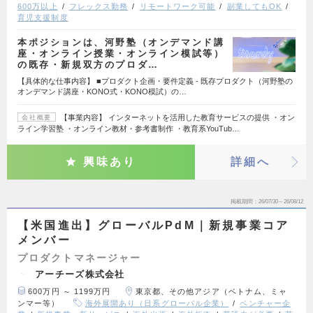
600万以上
フレックス勤務
リモートワーク可能
副業してもOK
育児支援制度
本ポジションは、河野塾（オンデマンド講
座・オンライン授業・オンライン模試等）
の既存・新規双方のプロダ…
【具体的な仕事内容】 ■プロダクト企画・要件定義 - 既存プロダクト（河野塾の
オンデマンド講座・KONO式・KONO模試）の…
【事業内容】 インターネットを活用した教育サービスの提供 ・オン
会社概要
ライン学習塾 ・オンライン教材・参考書制作 ・教育系YouTub…
興味あり
詳細へ
掲載期間
26/07/30～26/08/12
【米国進出】グローバルPdM｜新規事業コア
メンバー
プロダクトマネージャー
アーチーズ株式会社
600万円 ～ 1199万円
東京都、その他アジア（ベトナム、ミャ
ンマー等）
海外展開あり（日系グローバル企業）
ベンチャー企