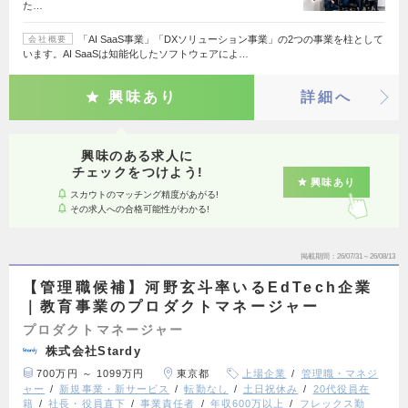
た…
「AI SaaS事業」「DXソリューション事業」の2つの事業を柱として
会社概要
います。AI SaaSは知能化したソフトウェアによ…
興味あり
詳細へ
興味のある求人に
チェックをつけよう!
興味あり
スカウトのマッチング精度があがる!
その求人への合格可能性がわかる!
掲載期間
26/07/31～26/08/13
【管理職候補】河野玄斗率いるEdTech企業
｜教育事業のプロダクトマネージャー
プロダクトマネージャー
株式会社Stardy
700万円 ～ 1099万円
東京都
上場企業
管理職・マネジ
ャー
新規事業・新サービス
転勤なし
土日祝休み
20代役員在
籍
社長・役員直下
事業責任者
年収600万以上
フレックス勤