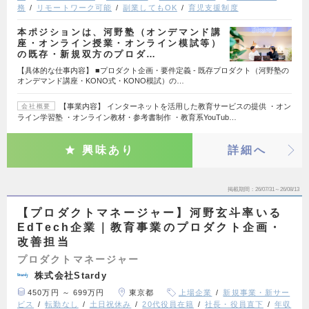
務
リモートワーク可能
副業してもOK
育児支援制度
本ポジションは、河野塾（オンデマンド講
座・オンライン授業・オンライン模試等）
の既存・新規双方のプロダ…
【具体的な仕事内容】 ■プロダクト企画・要件定義 - 既存プロダクト（河野塾の
オンデマンド講座・KONO式・KONO模試）の…
【事業内容】 インターネットを活用した教育サービスの提供 ・オン
会社概要
ライン学習塾 ・オンライン教材・参考書制作 ・教育系YouTub…
興味あり
詳細へ
掲載期間
26/07/31～26/08/13
【プロダクトマネージャー】河野玄斗率いる
EdTech企業｜教育事業のプロダクト企画・
改善担当
プロダクトマネージャー
株式会社Stardy
450万円 ～ 699万円
東京都
上場企業
新規事業・新サー
ビス
転勤なし
土日祝休み
20代役員在籍
社長・役員直下
年収