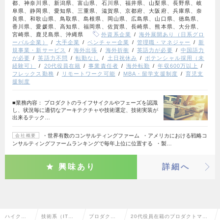
都、神奈川県、新潟県、富山県、石川県、福井県、山梨県、長野県、岐
阜県、静岡県、愛知県、三重県、滋賀県、京都府、大阪府、兵庫県、奈
良県、和歌山県、鳥取県、島根県、岡山県、広島県、山口県、徳島県、
香川県、愛媛県、高知県、福岡県、佐賀県、長崎県、熊本県、大分県、
宮崎県、鹿児島県、沖縄県
外資系企業
海外展開あり（日系グロ
ーバル企業）
大手企業
ベンチャー企業
管理職・マネジャー
新
規事業・新サービス
海外出張
海外折衝
英語力が必要
中国語力
が必要
英語力不問
転勤なし
土日祝休み
ポテンシャル採用（未
経験可）
20代役員在籍
事業責任者
海外転勤
年収600万以上
フレックス勤務
リモートワーク可能
MBA・留学支援制度
育児支
援制度
■業務内容： プロダクトのライフサイクルやフェーズを認識
し、状況毎に適切なアーキテクチャや技術選定、技術実装が
出来るテック…
・世界有数のコンサルティングファーム ・アメリカにおける戦略コ
会社概要
ンサルティングファームランキングで毎年上位に位置する ・製…
興味あり
詳細へ
ハイクラ
技術系（IT・W
プロダクト
20代役員在籍のプロダクトマネ