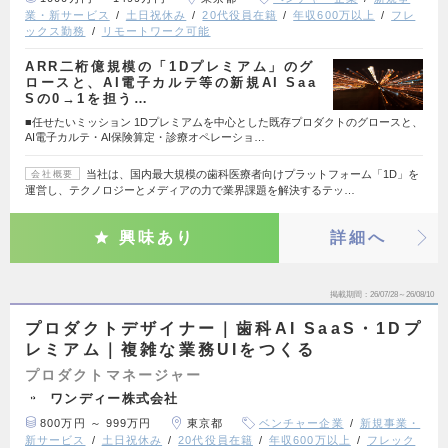
業・新サービス
土日祝休み
20代役員在籍
年収600万以上
フレ
ックス勤務
リモートワーク可能
ARR二桁億規模の「1Dプレミアム」のグ
ロースと、AI電子カルテ等の新規AI Saa
Sの0→1を担う…
■任せたいミッション 1Dプレミアムを中心とした既存プロダクトのグロースと、
AI電子カルテ・AI保険算定・診療オペレーショ…
当社は、国内最大規模の歯科医療者向けプラットフォーム「1D」を
会社概要
運営し、テクノロジーとメディアの力で業界課題を解決するテッ…
興味あり
詳細へ
掲載期間
26/07/28～26/08/10
プロダクトデザイナー｜歯科AI SaaS・1Dプ
レミアム｜複雑な業務UIをつくる
プロダクトマネージャー
ワンディー株式会社
800万円 ～ 999万円
東京都
ベンチャー企業
新規事業・
新サービス
土日祝休み
20代役員在籍
年収600万以上
フレック