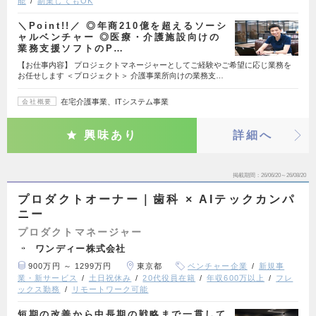
能
副業してもOK
＼Point!!／ ◎年商210億を超えるソーシ
ャルベンチャー ◎医療・介護施設向けの
業務支援ソフトのP…
【お仕事内容】 プロジェクトマネージャーとしてご経験やご希望に応じ業務を
お任せします ＜プロジェクト＞ 介護事業所向けの業務支…
在宅介護事業、ITシステム事業
会社概要
興味あり
詳細へ
掲載期間
26/06/20～26/08/20
プロダクトオーナー｜歯科 × AIテックカンパ
ニー
プロダクトマネージャー
ワンディー株式会社
900万円 ～ 1299万円
東京都
ベンチャー企業
新規事
業・新サービス
土日祝休み
20代役員在籍
年収600万以上
フレ
ックス勤務
リモートワーク可能
短期の改善から中長期の戦略まで一貫して