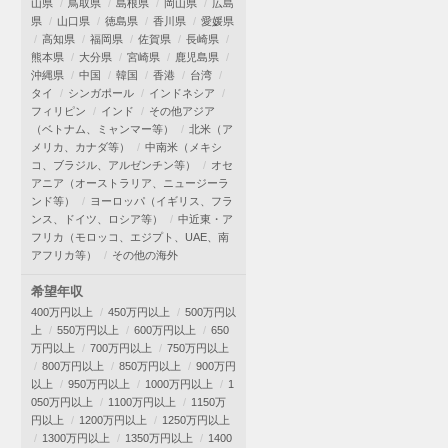
山県
鳥取県
島根県
岡山県
広島
県
山口県
徳島県
香川県
愛媛県
高知県
福岡県
佐賀県
長崎県
熊本県
大分県
宮崎県
鹿児島県
沖縄県
中国
韓国
香港
台湾
タイ
シンガポール
インドネシア
フィリピン
インド
その他アジア
（ベトナム、ミャンマー等）
北米（ア
メリカ、カナダ等）
中南米（メキシ
コ、ブラジル、アルゼンチン等）
オセ
アニア（オーストラリア、ニュージーラ
ンド等）
ヨーロッパ（イギリス、フラ
ンス、ドイツ、ロシア等）
中近東・ア
フリカ（モロッコ、エジプト、UAE、南
アフリカ等）
その他の海外
希望年収
400万円以上
450万円以上
500万円以
上
550万円以上
600万円以上
650
万円以上
700万円以上
750万円以上
800万円以上
850万円以上
900万円
以上
950万円以上
1000万円以上
1
050万円以上
1100万円以上
1150万
円以上
1200万円以上
1250万円以上
1300万円以上
1350万円以上
1400