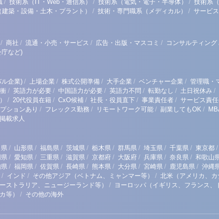
/
/
/
職
技術系（IT・Web・通信系）
技術系（電気・電子・半導体）
技術系
/
/
（建築・設備・土木・プラント）
技術・専門職系（メディカル）
サービス
/
/
/
/
商社
流通・小売・サービス
広告・出版・マスコミ
コンサルティング
庁など)
/
/
/
/
/
ル企業)
上場企業
株式公開準備
大手企業
ベンチャー企業
管理職・
/
/
/
/
/
/
衝
英語力が必要
中国語力が必要
英語力不問
転勤なし
土日祝休み
/
/
/
/
/
）
20代役員在籍
CxO候補
社長・役員直下
事業責任者
サービス責任
/
/
/
/
プションあり
フレックス勤務
リモートワーク可能
副業してもOK
M
掲載求人
/
/
/
/
/
/
/
/
/
田県
山形県
福島県
茨城県
栃木県
群馬県
埼玉県
千葉県
東京都
/
/
/
/
/
/
/
/
岡県
愛知県
三重県
滋賀県
京都府
大阪府
兵庫県
奈良県
和歌山
/
/
/
/
/
/
/
/
知県
福岡県
佐賀県
長崎県
熊本県
大分県
宮崎県
鹿児島県
沖縄
/
/
/
インド
その他アジア（ベトナム、ミャンマー等）
北米（アメリカ、カ
/
ーストラリア、ニュージーランド等）
ヨーロッパ（イギリス、フランス、
/
リカ等）
その他の海外