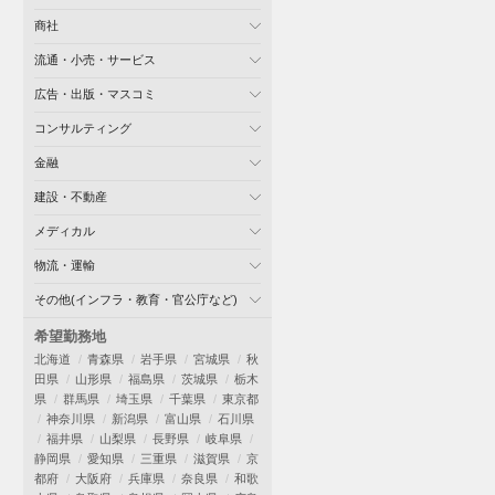
商社
流通・小売・サービス
広告・出版・マスコミ
コンサルティング
金融
建設・不動産
メディカル
物流・運輸
その他(インフラ・教育・官公庁など)
希望勤務地
北海道
青森県
岩手県
宮城県
秋
田県
山形県
福島県
茨城県
栃木
県
群馬県
埼玉県
千葉県
東京都
神奈川県
新潟県
富山県
石川県
福井県
山梨県
長野県
岐阜県
静岡県
愛知県
三重県
滋賀県
京
都府
大阪府
兵庫県
奈良県
和歌