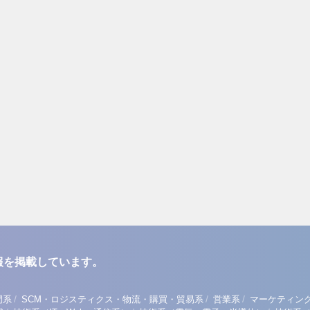
報を掲載しています。
/
/
/
門系
SCM・ロジスティクス・物流・購買・貿易系
営業系
マーケティン