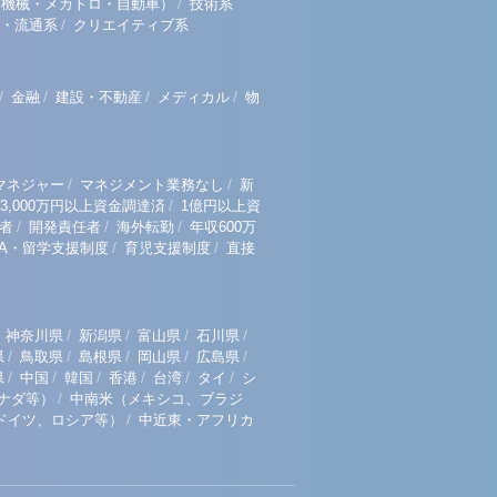
/
（機械・メカトロ・自動車）
技術系
/
・流通系
クリエイティブ系
/
/
/
/
金融
建設・不動産
メディカル
物
/
/
マネジャー
マネジメント業務なし
新
/
3,000万円以上資金調達済
1億円以上資
/
/
/
者
開発責任者
海外転勤
年収600万
/
/
BA・留学支援制度
育児支援制度
直接
/
/
/
/
神奈川県
新潟県
富山県
石川県
/
/
/
/
/
県
鳥取県
島根県
岡山県
広島県
/
/
/
/
/
/
県
中国
韓国
香港
台湾
タイ
シ
/
ナダ等）
中南米（メキシコ、ブラジ
/
ドイツ、ロシア等）
中近東・アフリカ