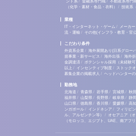
/
/
ント系
金融系専門職
不動産系専門
/
（化学・素材・食品・衣料）
技術系
業種
/
IT・インターネット・ゲーム
メーカー
/
流・運輸
その他(インフラ・教育・官公
こだわり条件
/
外資系企業
海外展開あり(日系グローバ
/
/
規事業・新サービス
海外出張
海外折
/
金調達済
ポテンシャル採用（未経験可
/
/
以上
インセンティブ制度
ストックオ
/
募集企業の掲載求人
ヘッドハンターの
勤務地
/
/
/
/
北海道
青森県
岩手県
宮城県
秋
/
/
/
/
福井県
山梨県
長野県
岐阜県
静
/
/
/
/
山口県
徳島県
香川県
愛媛県
高
/
/
ンガポール
インドネシア
フィリピン
/
ル、アルゼンチン等）
オセアニア（オ
（モロッコ、エジプト、UAE、南アフ