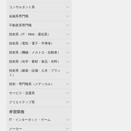
コンサルタント系
金融系専門職
不動産系専門職
技術系（IT・Web・通信系）
技術系（電気・電子・半導体）
技術系（機械・メカトロ・自動車）
技術系（化学・素材・食品・衣料）
技術系（建築・設備・土木・プラン
ト）
技術・専門職系（メディカル）
サービス・流通系
クリエイティブ系
希望業種
IT・インターネット・ゲーム
メーカー