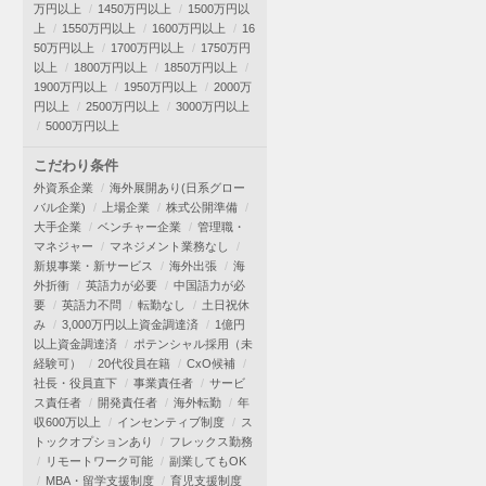
万円以上
1450万円以上
1500万円以
上
1550万円以上
1600万円以上
16
50万円以上
1700万円以上
1750万円
以上
1800万円以上
1850万円以上
1900万円以上
1950万円以上
2000万
円以上
2500万円以上
3000万円以上
5000万円以上
こだわり条件
外資系企業
海外展開あり(日系グロー
バル企業)
上場企業
株式公開準備
大手企業
ベンチャー企業
管理職・
マネジャー
マネジメント業務なし
新規事業・新サービス
海外出張
海
外折衝
英語力が必要
中国語力が必
要
英語力不問
転勤なし
土日祝休
み
3,000万円以上資金調達済
1億円
以上資金調達済
ポテンシャル採用（未
経験可）
20代役員在籍
CxO候補
社長・役員直下
事業責任者
サービ
ス責任者
開発責任者
海外転勤
年
収600万以上
インセンティブ制度
ス
トックオプションあり
フレックス勤務
リモートワーク可能
副業してもOK
MBA・留学支援制度
育児支援制度