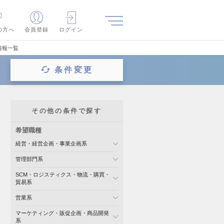
の方へ
会員登録
ログイン
情報一覧
条件変更
その他の条件で探す
希望職種
経営・経営企画・事業企画系
管理部門系
SCM・ロジスティクス・物流・購買・
貿易系
営業系
マーケティング・販促企画・商品開発
系