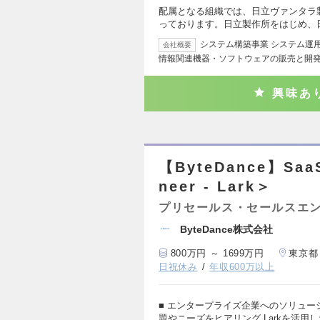
配属となる組織では、日立ヴァンタラ
っております。日立製作所をはじめ、
システム構築事業 システム運
会社概要
情報関連機器・ソフトウェアの販売と開
興味あ
【ByteDance】Sa
neer - Lark＞
プリセールス・セールスエ
ByteDance株式会社
800万円 ～ 1699万円
東京都
日祝休み
年収600万以上
■ エンタープライズ企業へのソリュー
題やニーズをヒアリング Larkを活用