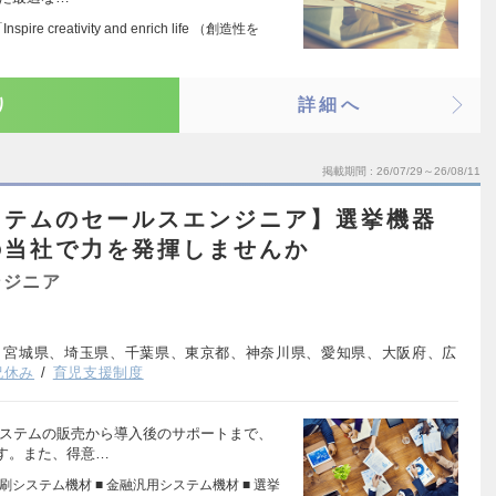
re creativity and enrich life （創造性を
り
詳細へ
掲載期間
26/07/29～26/08/11
ステムのセールスエンジニア】選挙機器
の当社で力を発揮しませんか
ンジニア
、宮城県、埼玉県、千葉県、東京都、神奈川県、愛知県、大阪府、広
祝休み
育児支援制度
システムの販売から導入後のサポートまで、
す。また、得意…
印刷システム機材 ■ 金融汎用システム機材 ■ 選挙