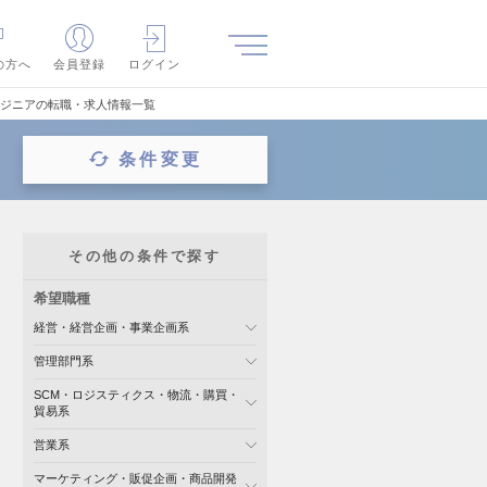
の方へ
会員登録
ログイン
ンジニアの転職・求人情報一覧
条件変更
その他の条件で探す
希望職種
経営・経営企画・事業企画系
管理部門系
SCM・ロジスティクス・物流・購買・
貿易系
営業系
マーケティング・販促企画・商品開発