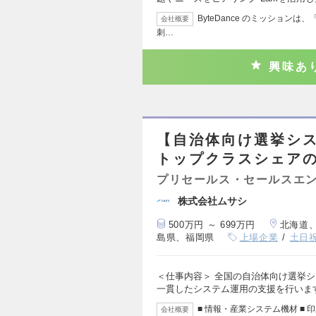
ByteDance のミッションは、「Inspi
会社概要
刺…
興味あ
【自治体向け選挙シ
トップクラスシェア
プリセールス・セールスエ
株式会社ムサシ
500万円 ～ 699万円
北海道
島県、福岡県
上場企業
土日
＜仕事内容＞ 全国の自治体向け選挙
一貫したシステム運用の支援を行いま
■ 情報・産業システム機材 ■ 
会社概要