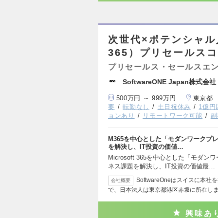
次世代×ポテンシャ
365）プリセールス
プリセールス・セールスエ
SoftwareONE Japan株式会社
500万円 ～ 999万円
東京都
要
転勤なし
土日祝休み
1億円
ョンあり
リモートワーク可能
副
M365を中心とした「モダンワークプ
を解決し、IT投資の価値…
Microsoft 365を中心とした「
ネス課題を解決し、IT投資の価値最…
SoftwareOneはスイスに
会社概要
で、日本法人は東京都港区赤坂に所在し
興味あ