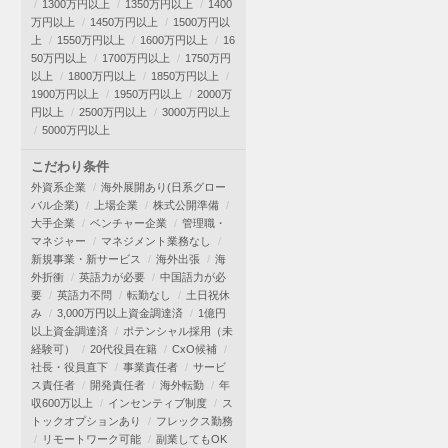
1300万円以上
1350万円以上
1400
万円以上
1450万円以上
1500万円以
上
1550万円以上
1600万円以上
16
50万円以上
1700万円以上
1750万円
以上
1800万円以上
1850万円以上
1900万円以上
1950万円以上
2000万
円以上
2500万円以上
3000万円以上
5000万円以上
こだわり条件
外資系企業
海外展開あり(日系グロー
バル企業)
上場企業
株式公開準備
大手企業
ベンチャー企業
管理職・
マネジャー
マネジメント業務なし
新規事業・新サービス
海外出張
海
外折衝
英語力が必要
中国語力が必
要
英語力不問
転勤なし
土日祝休
み
3,000万円以上資金調達済
1億円
以上資金調達済
ポテンシャル採用（未
経験可）
20代役員在籍
CxO候補
社長・役員直下
事業責任者
サービ
ス責任者
開発責任者
海外転勤
年
収600万以上
インセンティブ制度
ス
トックオプションあり
フレックス勤務
リモートワーク可能
副業してもOK