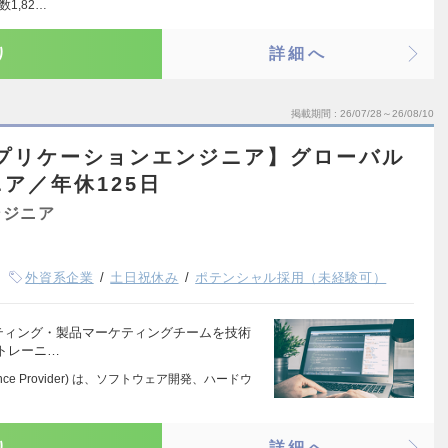
1,82…
り
詳細へ
掲載期間
26/07/28～26/08/10
アプリケーションエンジニア】グローバル
ア／年休125日
ンジニア
外資系企業
土日祝休み
ポテンシャル採用（未経験可）
ティング・製品マーケティングチームを技術
品トレーニ…
Appliance Provider) は、ソフトウェア開発、ハードウ
り
詳細へ