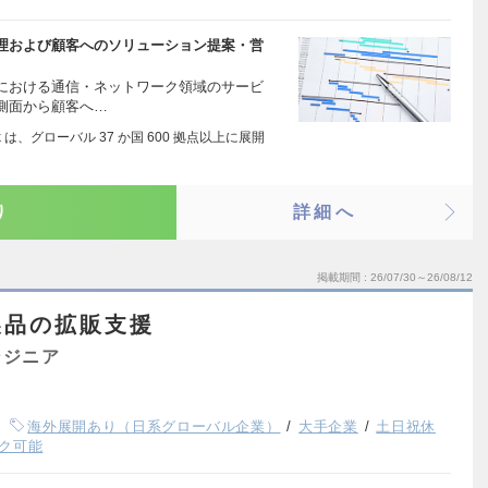
理および顧客へのソリューション提案・営
における通信・ネットワーク領域のサービ
側面から顧客へ…
 は、グローバル 37 か国 600 拠点以上に展開
り
詳細へ
掲載期間
26/07/30～26/08/12
製品の拡販支援
ンジニア
海外展開あり（日系グローバル企業）
大手企業
土日祝休
ク可能