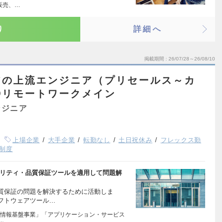
販売、…
り
詳細へ
掲載期間
26/07/28～26/08/10
アの上流エンジニア（プリセールス～カ
◎リモートワークメイン
ンジニア
上場企業
大手企業
転勤なし
土日祝休み
フレックス勤
制度
ュリティ・品質保証ツールを適用して問題解
質保証の問題を解決するために活動しま
フトウェアツール…
情報基盤事業」「アプリケーション・サービス