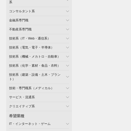
系
コンサルタント系
金融系専門職
不動産系専門職
技術系（IT・Web・通信系）
技術系（電気・電子・半導体）
技術系（機械・メカトロ・自動車）
技術系（化学・素材・食品・衣料）
技術系（建築・設備・土木・プラン
ト）
技術・専門職系（メディカル）
サービス・流通系
クリエイティブ系
希望業種
IT・インターネット・ゲーム