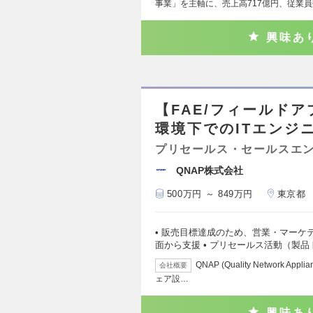
事業」を主軸に、売上高717億円、従業員数
興味あ
【FAE/フィールド
環境下でのITエンジニ
プリセールス・セールスエ
QNAP株式会社
500万円 ～ 849万円
東京都
• 販売目標達成のため、営業・マーケ
面から支援 • プリセールス活動（製
QNAP (Quality Network 
会社概要
ェア設…
興味あ