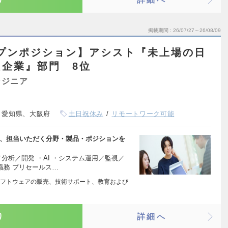
掲載期間
26/07/27～26/08/09
ープンポジション】アシスト『未上場の日
企業』部門 8位
ンジニア
、愛知県、大阪府
土日祝休み
リモートワーク可能
え、担当いただく分野・製品・ポジションを
分析／開発 ・AI ・システム運用／監視／
職務 プリセールス…
フトウェアの販売、技術サポート、教育および
り
詳細へ