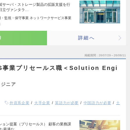
製サーバ・ストレージ製品の拡販支援を行
日立ヴァンタラ…
用・監視・保守事業 ネットワークサービス事業
発
り
詳細へ
掲載期間
26/07/29～26/08/11
aS事業プリセールス職＜Solution Engi
ンジニア
外資系企業
大手企業
英語力が必要
中国語力が必要
土
ション提案（プリセールス） 顧客の業務課
した最適な…