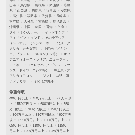
山県
鳥取県
島根県
岡山県
広島
県
山口県
徳島県
香川県
愛媛県
高知県
福岡県
佐賀県
長崎県
熊本県
大分県
宮崎県
鹿児島県
沖縄県
中国
韓国
香港
台湾
タイ
シンガポール
インドネシア
フィリピン
インド
その他アジア
（ベトナム、ミャンマー等）
北米（ア
メリカ、カナダ等）
中南米（メキシ
コ、ブラジル、アルゼンチン等）
オセ
アニア（オーストラリア、ニュージーラ
ンド等）
ヨーロッパ（イギリス、フラ
ンス、ドイツ、ロシア等）
中近東・ア
フリカ（モロッコ、エジプト、UAE、南
アフリカ等）
その他の海外
希望年収
400万円以上
450万円以上
500万円以
上
550万円以上
600万円以上
650
万円以上
700万円以上
750万円以上
800万円以上
850万円以上
900万円
以上
950万円以上
1000万円以上
1
050万円以上
1100万円以上
1150万
円以上
1200万円以上
1250万円以上