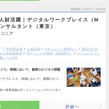
掲載期間
26/07/27～26/08/09
ル人財活躍｜デジタルワークプレイス（M
コンサルタント（東京）
ンジニア
外資系企業
上場企業
マネジメント業務なし
英語力が必
以上資金調達済
ポテンシャル採用（未経験可）
ストックオプシ
業してもOK
レイス」領域において、顧客のビジネス課題
モダンワークプレイス」領域において、顧客のビジ
本社を持つ世界屈指のITソリューションプロバイダー
ま…
り
詳細へ