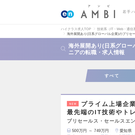
若手
ハイクラス求人TOP
技術系（IT・Web・通信
海外展開あり(日系グローバル企業)のプリセ
海外展開あり(日系グロー
ニアの転職・求人情報
すべて
プライム上場企業
NEW
最先端のIT技術やト
プリセールス・セールスエ
500万円 ～ 749万円
愛知県