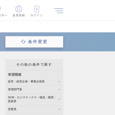
の方へ
会員登録
ログイン
条件変更
その他の条件で探す
希望職種
経営・経営企画・事業企画系
管理部門系
SCM・ロジスティクス・物流・購買・
貿易系
営業系