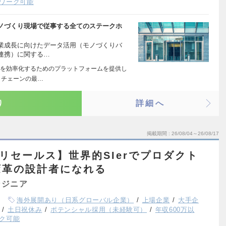
ワーク可能
ノづくり現場で従事する全てのステークホ
業成長に向けたデータ活用（モノづくりバ
連携）に関する…
を効率化するためのプラットフォームを提供し
イチェーンの最…
り
詳細へ
掲載期間
26/08/04～26/08/17
ceプリセールス】世界的SIerでプロダクト
変革の設計者になれる
ンジニア
海外展開あり（日系グローバル企業）
上場企業
大手企
土日祝休み
ポテンシャル採用（未経験可）
年収600万以
ク可能