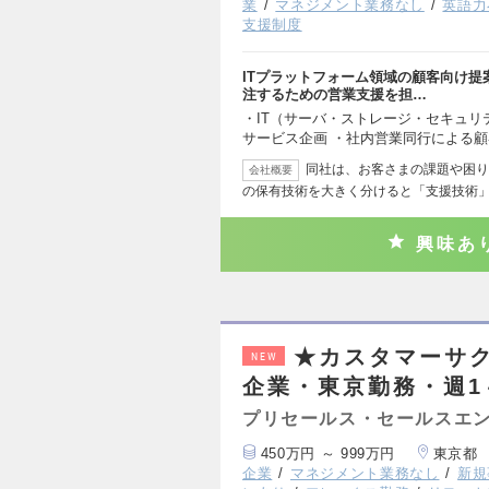
業
マネジメント業務なし
英語力
支援制度
ITプラットフォーム領域の顧客向け
注するための営業支援を担…
・IT（サーバ・ストレージ・セキュ
サービス企画 ・社内営業同行による
同社は、お客さまの課題や困り
会社概要
の保有技術を大きく分けると「支援技術
興味あ
★カスタマーサ
NEW
企業・東京勤務・週1
プリセールス・セールスエ
450万円 ～ 999万円
東京都
企業
マネジメント業務なし
新規