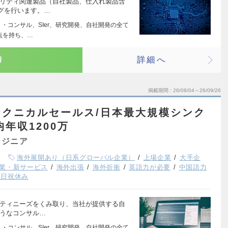
ュリティ関連製品（自社製品、仕入れ製品含
グを行います。…
・コンサル、SIer、研究開発、自社開発の全て
点を持ち、…
り
詳細へ
掲載期間
26/08/04～26/09/26
クニカルセールス/日本最大規模シンク
均年収1200万
ンジニア
海外展開あり（日系グローバル企業）
上場企業
大手企
業・新サービス
海外出張
海外折衝
英語力が必要
中国語力
土日祝休み
リティニーズをくみ取り、当社が提供する自
ようなコンサル…
・コンサル、SIer、研究開発、自社開発の全て