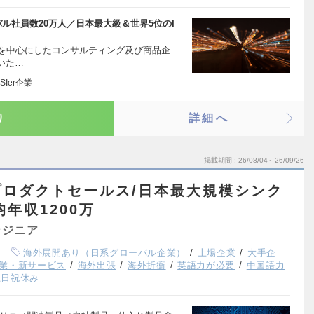
ル社員数20万人／日本最大級＆世界5位のI
rceを中心にしたコンサルティング及び商品企
いた…
Ier企業
り
詳細へ
掲載期間
26/08/04～26/09/26
ロダクトセールス/日本最大規模シンク
均年収1200万
ンジニア
海外展開あり（日系グローバル企業）
上場企業
大手企
業・新サービス
海外出張
海外折衝
英語力が必要
中国語力
土日祝休み