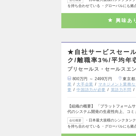
を持ち合わせている ・グローバルにも拠
興味あ
★自社サービスセール
ク/離職率3%/平均年収
プリセールス・セールスエ
800万円 ～ 2499万円
東京都
業
大手企業
マネジメント業務な
要
中国語力が必要
英語力不問
【組織の概要】 「プラットフォームサ
代のシステム開発の生産性向上、コミ
・日本最大規模のシンクタンク 
会社概要
を持ち合わせている ・グローバルにも拠