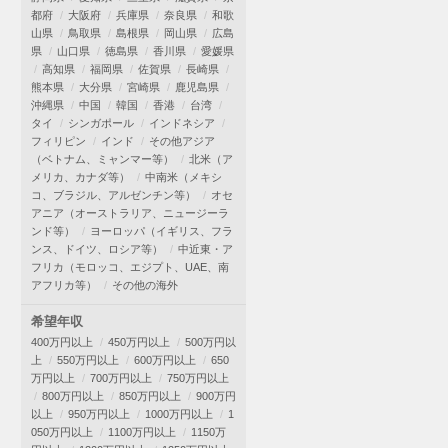
都府
大阪府
兵庫県
奈良県
和歌
山県
鳥取県
島根県
岡山県
広島
県
山口県
徳島県
香川県
愛媛県
高知県
福岡県
佐賀県
長崎県
熊本県
大分県
宮崎県
鹿児島県
沖縄県
中国
韓国
香港
台湾
タイ
シンガポール
インドネシア
フィリピン
インド
その他アジア
（ベトナム、ミャンマー等）
北米（ア
メリカ、カナダ等）
中南米（メキシ
コ、ブラジル、アルゼンチン等）
オセ
アニア（オーストラリア、ニュージーラ
ンド等）
ヨーロッパ（イギリス、フラ
ンス、ドイツ、ロシア等）
中近東・ア
フリカ（モロッコ、エジプト、UAE、南
アフリカ等）
その他の海外
希望年収
400万円以上
450万円以上
500万円以
上
550万円以上
600万円以上
650
万円以上
700万円以上
750万円以上
800万円以上
850万円以上
900万円
以上
950万円以上
1000万円以上
1
050万円以上
1100万円以上
1150万