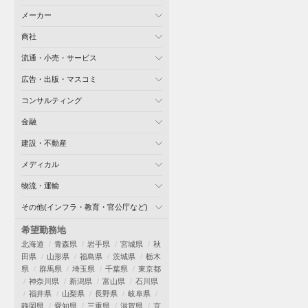
メーカー
商社
流通・小売・サービス
広告・出版・マスコミ
コンサルティング
金融
建設・不動産
メディカル
物流・運輸
その他(インフラ・教育・官公庁など)
希望勤務地
北海道
青森県
岩手県
宮城県
秋
田県
山形県
福島県
茨城県
栃木
県
群馬県
埼玉県
千葉県
東京都
神奈川県
新潟県
富山県
石川県
福井県
山梨県
長野県
岐阜県
静岡県
愛知県
三重県
滋賀県
京