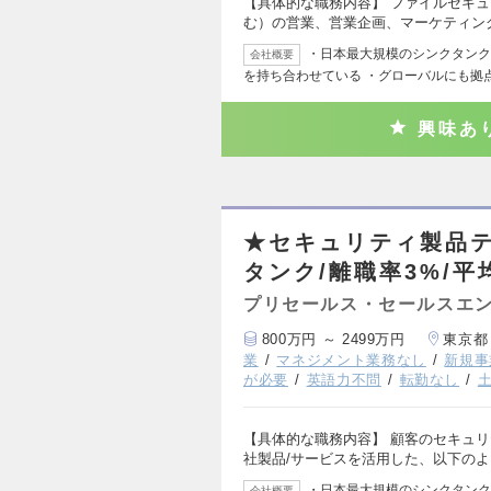
【具体的な職務内容】 ファイルセキ
む）の営業、営業企画、マーケティン
・日本最大規模のシンクタンク 
会社概要
を持ち合わせている ・グローバルにも拠
興味あ
★セキュリティ製品テ
タンク/離職率3%/平
プリセールス・セールスエ
800万円 ～ 2499万円
東京都
業
マネジメント業務なし
新規事
が必要
英語力不問
転勤なし
【具体的な職務内容】 顧客のセキュ
社製品/サービスを活用した、以下の
・日本最大規模のシンクタンク 
会社概要