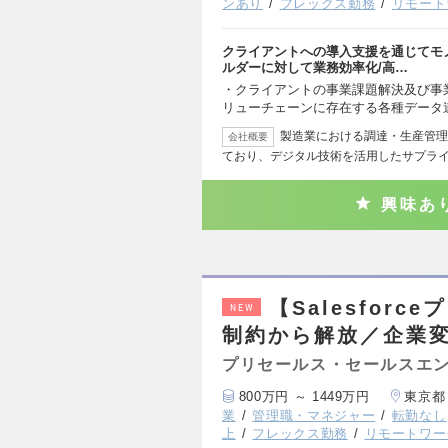
ンあり
フレックス勤務
リモート
クライアントへの導入支援を通じてモ
ルダーに対して業務効率化/高…
・クライアントの事業課題解決及び事
リューチェーンに存在する各種データ
製造業における調達・生産管理
会社概要
ており、デジタル技術を活用したサプラ
興味あ
【Salesfor
NEW
制約から解放／企業
プリセールス・セールスエ
800万円 ～ 1449万円
東京都
業
管理職・マネジャー
転勤なし
上
フレックス勤務
リモートワー