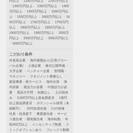
円以上
1200万円以上
1250万円以上
1300万円以上
1350万円以上
1400
万円以上
1450万円以上
1500万円以
上
1550万円以上
1600万円以上
16
50万円以上
1700万円以上
1750万円
以上
1800万円以上
1850万円以上
1900万円以上
1950万円以上
2000万
円以上
2500万円以上
3000万円以上
5000万円以上
こだわり条件
外資系企業
海外展開あり(日系グロー
バル企業)
上場企業
株式公開準備
大手企業
ベンチャー企業
管理職・
マネジャー
マネジメント業務なし
新規事業・新サービス
海外出張
海
外折衝
英語力が必要
中国語力が必
要
英語力不問
転勤なし
土日祝休
み
3,000万円以上資金調達済
1億円
以上資金調達済
ポテンシャル採用（未
経験可）
20代役員在籍
CxO候補
社長・役員直下
事業責任者
サービ
ス責任者
開発責任者
海外転勤
年
収600万以上
インセンティブ制度
ス
トックオプションあり
フレックス勤務