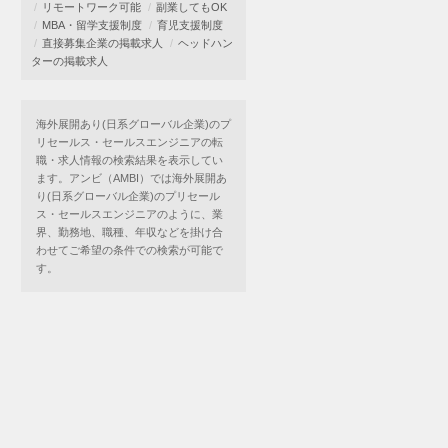
リモートワーク可能
副業してもOK
MBA・留学支援制度
育児支援制度
直接募集企業の掲載求人
ヘッドハン
ターの掲載求人
海外展開あり(日系グローバル企業)のプ
リセールス・セールスエンジニアの転
職・求人情報の検索結果を表示してい
ます。アンビ（AMBI）では海外展開あ
り(日系グローバル企業)のプリセール
ス・セールスエンジニアのように、業
界、勤務地、職種、年収などを掛け合
わせてご希望の条件での検索が可能で
す。