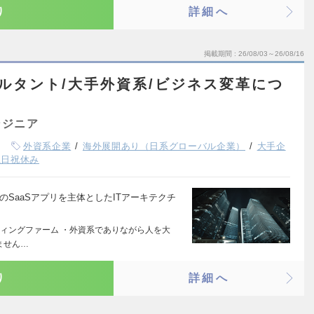
り
詳細へ
掲載期間
26/08/03～26/08/16
サルタント/大手外資系/ビジネス変革につ
ンジニア
外資系企業
海外展開あり（日系グローバル企業）
大手企
土日祝休み
EnterpriseのSaaSアプリを主体としたITアーキテクチ
ィングファーム ・外資系でありながら人を大
いません…
り
詳細へ