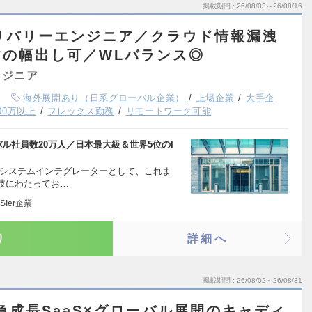
掲載期間
26/08/03～26/08/16
デリバリーエンジニア／クラウド情報漏洩
アの幅出し可／WLバランス◎
ンジニア
海外展開あり（日系グローバル企業）
上場企業
大手企
00万以上
フレックス勤務
リモートワーク可能
ル社員数20万人／日本最大級＆世界5位のI
るシステムインテグレーターとして、これま
岐にわたってお…
Ier企業
り
詳細へ
掲載期間
26/08/02～26/08/31
急成長SaaS×グローバル展開のキャディ