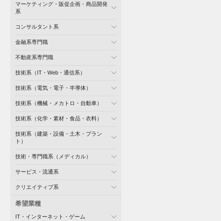
マーケティング・販促企画・商品開発
系
コンサルタント系
金融系専門職
不動産系専門職
技術系（IT・Web・通信系）
技術系（電気・電子・半導体）
技術系（機械・メカトロ・自動車）
技術系（化学・素材・食品・衣料）
技術系（建築・設備・土木・プラン
ト）
技術・専門職系（メディカル）
サービス・流通系
クリエイティブ系
希望業種
IT・インターネット・ゲーム