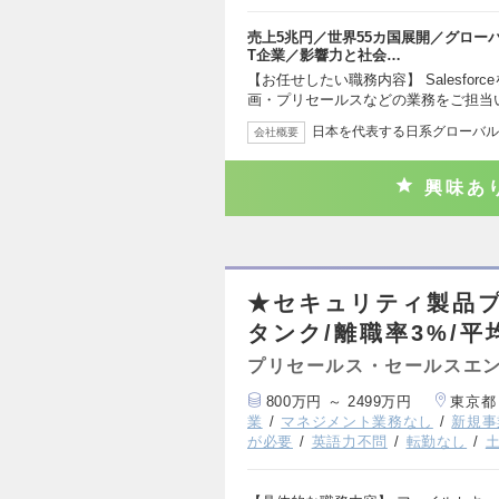
売上5兆円／世界55カ国展開／グローバ
T企業／影響力と社会…
【お任せしたい職務内容】 Salesfo
画・プリセールスなどの業務をご担当
日本を代表する日系グローバルS
会社概要
興味あ
★セキュリティ製品プ
タンク/離職率3%/平
プリセールス・セールスエ
800万円 ～ 2499万円
東京都
業
マネジメント業務なし
新規事
が必要
英語力不問
転勤なし