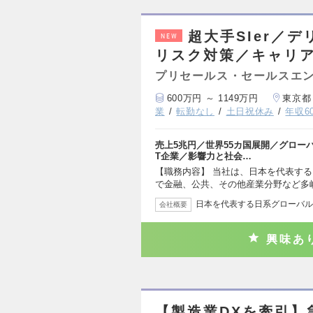
超大手SIer／
NEW
リスク対策／キャリ
プリセールス・セールスエ
600万円 ～ 1149万円
東京都
業
転勤なし
土日祝休み
年収6
売上5兆円／世界55カ国展開／グローバ
T企業／影響力と社会…
【職務内容】 当社は、日本を代表す
で金融、公共、その他産業分野など多
日本を代表する日系グローバルS
会社概要
興味あ
【製造業DXを牽引】