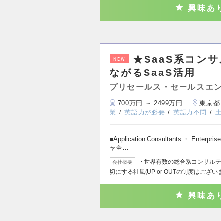
興味あ
★SaaS系コン
NEW
ながるSaaS活用
プリセールス・セールスエ
700万円 ～ 2499万円
東京都
業
英語力が必要
英語力不問
■Application Consultants ・ 
ャ全…
・世界有数の総合系コンサルテ
会社概要
切にする社風(UP or OUTの制度はござ
興味あ