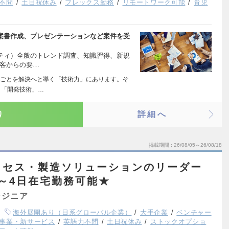
不問
土日祝休み
フレックス勤務
リモートワーク可能
育児
提案書作成、プレゼンテーションなど案件を受
リティ）全般のトレンド調査、知識習得、新規
顧客からの要…
ごとを解決へと導く「技術力」にあります。そ
」「開発技術」…
り
詳細へ
掲載期間
26/08/05～26/08/18
クセス・製造ソリューションのリーダー
～4日在宅勤務可能★
ンジニア
海外展開あり（日系グローバル企業）
大手企業
ベンチャー
事業・新サービス
英語力不問
土日祝休み
ストックオプショ