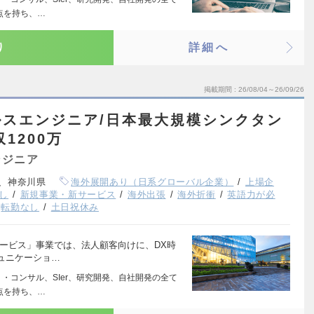
点を持ち、…
り
詳細へ
掲載期間
26/08/04～26/09/26
スエンジニア/日本最大規模シンクタン
1200万
ンジニア
、神奈川県
海外展開あり（日系グローバル企業）
上場企
し
新規事業・新サービス
海外出張
海外折衝
英語力が必
転勤なし
土日祝休み
ービス」事業では、法人顧客向けに、DX時
ュニケーショ…
・コンサル、SIer、研究開発、自社開発の全て
点を持ち、…