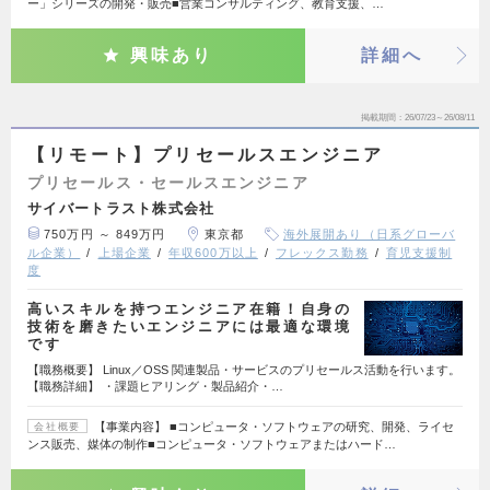
ー」シリーズの開発・販売■営業コンサルティング、教育支援、…
興味あり
詳細へ
掲載期間
26/07/23～26/08/11
【リモート】プリセールスエンジニア
プリセールス・セールスエンジニア
サイバートラスト株式会社
750万円 ～ 849万円
東京都
海外展開あり（日系グローバ
ル企業）
上場企業
年収600万以上
フレックス勤務
育児支援制
度
高いスキルを持つエンジニア在籍！自身の
技術を磨きたいエンジニアには最適な環境
です
【職務概要】 Linux／OSS 関連製品・サービスのプリセールス活動を行います。
【職務詳細】 ・課題ヒアリング・製品紹介・…
【事業内容】 ■コンピュータ・ソフトウェアの研究、開発、ライセ
会社概要
ンス販売、媒体の制作■コンピュータ・ソフトウェアまたはハード…