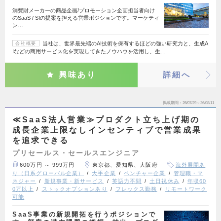
消費財メーカーの商品企画/プロモーション企画担当者向け
のSaaS / SIの提案を担える営業ポジションです。マーケティ
ン…
当社は、世界最先端のAI技術を保有するほどの強い研究力と、生成A
会社概要
Iなどの商用サービス化を実現してきたノウハウを活用し、生…
興味あり
詳細へ
掲載期間
26/07/29～26/08/11
≪SaaS法人営業≫プロダクト立ち上げ期の
成長企業上限なしインセンティブで営業成果
を追求できる
プリセールス・セールスエンジニア
600万円 ～ 999万円
東京都、愛知県、大阪府
海外展開あ
り（日系グローバル企業）
大手企業
ベンチャー企業
管理職・マ
ネジャー
新規事業・新サービス
英語力不問
土日祝休み
年収60
0万以上
ストックオプションあり
フレックス勤務
リモートワーク
可能
SaaS事業の新規開拓を行うポジションで