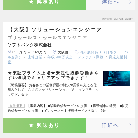
興味あり
詳細へ
掲載期間
26/07/23～26/08/11
【大阪】ソリューションエンジニア
プリセールス・セールスエンジニア
ソフトバンク株式会社
650万円 ～ 849万円
大阪府
海外展開あり（日系グローバ
ル企業）
上場企業
年収600万以上
フレックス勤務
育児支援制
度
★東証プライム上場★安定性抜群◎働きや
すい環境でキャリアアップできます！
【職務概要】 お客さまの業務課題の解決や業務を支える仕
組みとして、さまざまなソリューション（AI、インフラ、ク
ラウド、セキ…
【事業内容】 ■移動通信サービスの提供 ■携帯端末の販売 ■固定
会社概要
通信サービスの提供 ■インターネット接続サービスの提供 【会…
興味あり
詳細へ