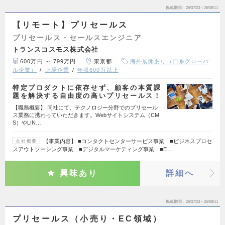
掲載期間
26/07/23～26/08/11
【リモート】プリセールス
プリセールス・セールスエンジニア
トランスコスモス株式会社
600万円 ～ 799万円
東京都
海外展開あり（日系グローバ
ル企業）
上場企業
年収600万以上
特定プロダクトに依存せず、顧客の本質課
題を解決する自由度の高いプリセールス！
【職務概要】 同社にて、テクノロジー分野でのプリセール
ス業務に携わっていただきます。Webサイトシステム（CM
S）やLIN…
【事業内容】 ■コンタクトセンターサービス事業 ■ビジネスプロセ
会社概要
スアウトソーシング事業 ■デジタルマーケティング事業 ■E…
興味あり
詳細へ
掲載期間
26/07/23～26/08/11
プリセールス（小売り・EC領域）