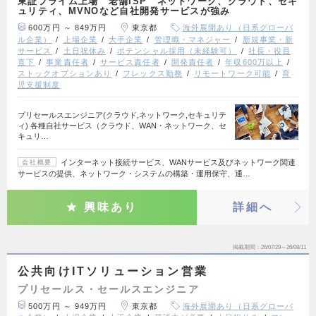
東証プライム上場 老舗ISP ネットワーク、クラウド、セキ
ュリティ、MVNOなど自社開発サービスが強み
600万円 ～ 849万円
東京都
海外展開あり（日系グローバ
ル企業）
上場企業
大手企業
管理職・マネジャー
新規事業・新
サービス
土日祝休み
ポテンシャル採用（未経験可）
社長・役員
直下
事業責任者
サービス責任者
開発責任者
年収600万以上
ストックオプションあり
フレックス勤務
リモートワーク可能
育
児支援制度
プリセールスエンジニア(クラウド,ネットワーク,セキュリテ
ィ) 各種自社サービス（クラウド、WAN・ネットワーク、セ
キュリ…
インターネット接続サービス、WANサービス及びネットワーク関連
会社概要
サービスの提供、ネットワーク・システムの構築・運用保守、通…
興味あり
詳細へ
掲載期間
26/07/29～26/08/11
公共向けITソリューション営業
プリセールス・セールスエンジニア
500万円 ～ 949万円
東京都
海外展開あり（日系グローバ