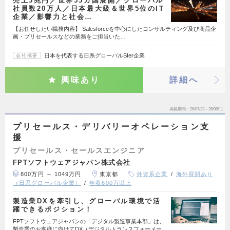
売上5兆円／世界55カ国展開／グローバル
社員数20万人／日本最大級＆世界5位のIT
企業／影響力と社会…
【お任せしたい職務内容】 Salesforceを中心にしたコンサルティング及び商品企
画・プリセールスなどの業務をご担当いた…
日本を代表する日系グローバルSIer企業
会社概要
興味あり
詳細へ
掲載期間
26/07/23～26/08/11
プリセールス・デリバリーオペレーション支
援
プリセールス・セールスエンジニア
FPTソフトウェアジャパン株式会社
800万円 ～ 1049万円
東京都
外資系企業
海外展開あり
（日系グローバル企業）
年収600万以上
製造業DXを牽引し、グローバル環境で活
躍できるポジション！
FPTソフトウェアジャパンの「デジタル製造事業本部」は、
製造業のお客様に向けてDX（デジタルトランスフォーメー