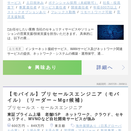
サービス
土日祝休み
ポテンシャル採用（未経験可）
社長・役員
直下
事業責任者
サービス責任者
開発責任者
年収600万以上
ストックオプションあり
フレックス勤務
リモートワーク可能
育
児支援制度
□お任せしたい業務 当社のセキュリティサービスやソリュー
ションの営業支援/技術支援を担当いただきます。 具体的に
は、以下の業…
インターネット接続サービス、WANサービス及びネットワーク関連
会社概要
サービスの提供、ネットワーク・システムの構築・運用保守、通…
興味あり
詳細へ
掲載期間
26/07/29～26/08/11
【モバイル】プリセールスエンジニア（モバ
イル）（リーダー～Mgr候補）
プリセールス・セールスエンジニア
東証プライム上場 老舗ISP ネットワーク、クラウド、セキ
ュリティ、MVNOなど自社開発サービスが強み
600万円 ～ 849万円
東京都
海外展開あり（日系グローバ
ル企業）
上場企業
大手企業
管理職・マネジャー
新規事業・新