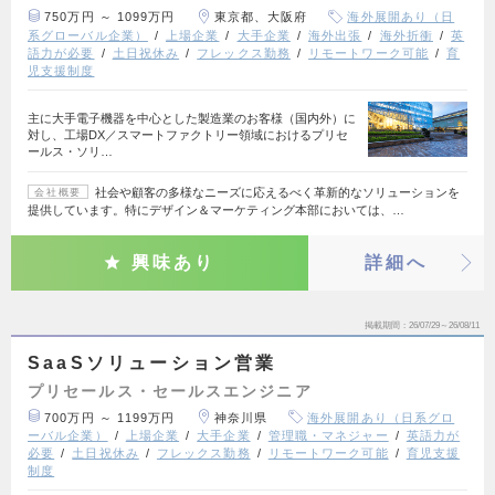
750万円 ～ 1099万円
東京都、大阪府
海外展開あり（日
系グローバル企業）
上場企業
大手企業
海外出張
海外折衝
英
語力が必要
土日祝休み
フレックス勤務
リモートワーク可能
育
児支援制度
主に大手電子機器を中心とした製造業のお客様（国内外）に
対し、工場DX／スマートファクトリー領域におけるプリセ
ールス・ソリ…
社会や顧客の多様なニーズに応えるべく革新的なソリューションを
会社概要
提供しています。特にデザイン＆マーケティング本部においては、…
興味あり
詳細へ
掲載期間
26/07/29～26/08/11
SaaSソリューション営業
プリセールス・セールスエンジニア
700万円 ～ 1199万円
神奈川県
海外展開あり（日系グロ
ーバル企業）
上場企業
大手企業
管理職・マネジャー
英語力が
必要
土日祝休み
フレックス勤務
リモートワーク可能
育児支援
制度