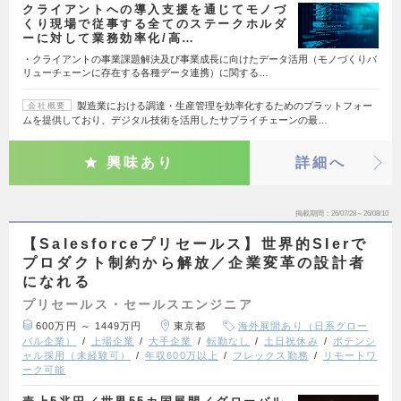
クライアントへの導入支援を通じてモノづ
くり現場で従事する全てのステークホルダ
ーに対して業務効率化/高…
・クライアントの事業課題解決及び事業成長に向けたデータ活用（モノづくりバ
リューチェーンに存在する各種データ連携）に関する…
製造業における調達・生産管理を効率化するためのプラットフォー
会社概要
ムを提供しており、デジタル技術を活用したサプライチェーンの最…
興味あり
詳細へ
掲載期間
26/07/28～26/08/10
【Salesforceプリセールス】世界的SIerで
プロダクト制約から解放／企業変革の設計者
になれる
プリセールス・セールスエンジニア
600万円 ～ 1449万円
東京都
海外展開あり（日系グロー
バル企業）
上場企業
大手企業
転勤なし
土日祝休み
ポテンシ
ャル採用（未経験可）
年収600万以上
フレックス勤務
リモートワ
ーク可能