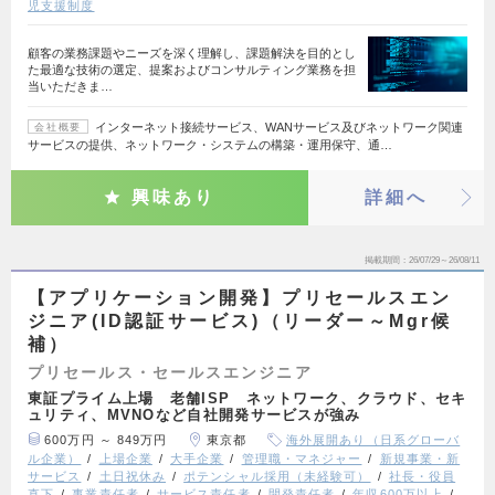
児支援制度
顧客の業務課題やニーズを深く理解し、課題解決を目的とし
た最適な技術の選定、提案およびコンサルティング業務を担
当いただきま…
インターネット接続サービス、WANサービス及びネットワーク関連
会社概要
サービスの提供、ネットワーク・システムの構築・運用保守、通…
興味あり
詳細へ
掲載期間
26/07/29～26/08/11
【アプリケーション開発】プリセールスエン
ジニア(ID認証サービス)（リーダー～Mgr候
補）
プリセールス・セールスエンジニア
東証プライム上場 老舗ISP ネットワーク、クラウド、セキ
ュリティ、MVNOなど自社開発サービスが強み
600万円 ～ 849万円
東京都
海外展開あり（日系グローバ
ル企業）
上場企業
大手企業
管理職・マネジャー
新規事業・新
サービス
土日祝休み
ポテンシャル採用（未経験可）
社長・役員
直下
事業責任者
サービス責任者
開発責任者
年収600万以上