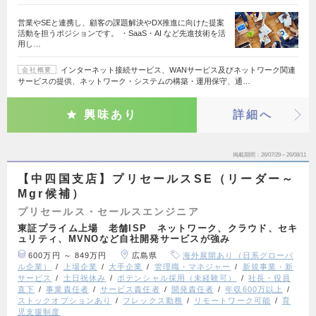
営業やSEと連携し、顧客の課題解決やDX推進に向けた提案
活動を担うポジションです。 ・SaaS・AI など先進技術を活
用し…
インターネット接続サービス、WANサービス及びネットワーク関連
会社概要
サービスの提供、ネットワーク・システムの構築・運用保守、通…
興味あり
詳細へ
掲載期間
26/07/29～26/08/11
【中四国支店】プリセールスSE（リーダー～
Mgr候補）
プリセールス・セールスエンジニア
東証プライム上場 老舗ISP ネットワーク、クラウド、セキ
ュリティ、MVNOなど自社開発サービスが強み
600万円 ～ 849万円
広島県
海外展開あり（日系グローバ
ル企業）
上場企業
大手企業
管理職・マネジャー
新規事業・新
サービス
土日祝休み
ポテンシャル採用（未経験可）
社長・役員
直下
事業責任者
サービス責任者
開発責任者
年収600万以上
ストックオプションあり
フレックス勤務
リモートワーク可能
育
児支援制度