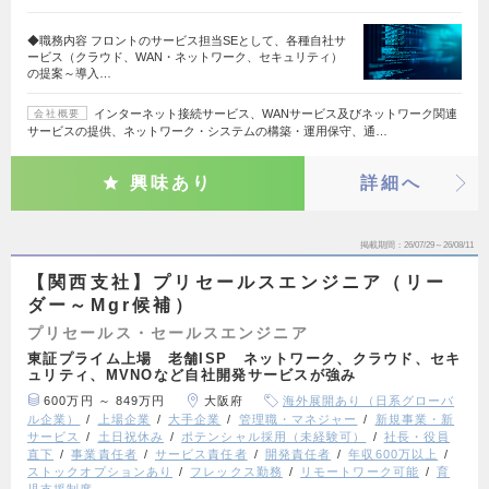
◆職務内容 フロントのサービス担当SEとして、各種自社サ
ービス（クラウド、WAN・ネットワーク、セキュリティ）
の提案～導入…
インターネット接続サービス、WANサービス及びネットワーク関連
会社概要
サービスの提供、ネットワーク・システムの構築・運用保守、通…
興味あり
詳細へ
掲載期間
26/07/29～26/08/11
【関西支社】プリセールスエンジニア（リー
ダー～Mgr候補）
プリセールス・セールスエンジニア
東証プライム上場 老舗ISP ネットワーク、クラウド、セキ
ュリティ、MVNOなど自社開発サービスが強み
600万円 ～ 849万円
大阪府
海外展開あり（日系グローバ
ル企業）
上場企業
大手企業
管理職・マネジャー
新規事業・新
サービス
土日祝休み
ポテンシャル採用（未経験可）
社長・役員
直下
事業責任者
サービス責任者
開発責任者
年収600万以上
ストックオプションあり
フレックス勤務
リモートワーク可能
育
児支援制度