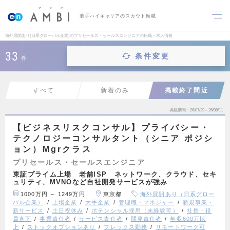
若手ハイキャリアのスカウト転職
海外展開あり(日系グローバル企業)のプリセールス・セールスエンジニアの転職・求人情報
33
条件変更
件
すべて
新着のみ
掲載終了間近
掲載期間
26/07/29～26/08/11
【ビジネスリスクコンサル】プライバシー・
テクノロジーコンサルタント（シニア ポジシ
ョン）Mgrクラス
プリセールス・セールスエンジニア
東証プライム上場 老舗ISP ネットワーク、クラウド、セキ
ュリティ、MVNOなど自社開発サービスが強み
1000万円 ～ 1249万円
東京都
海外展開あり（日系グロー
バル企業）
上場企業
大手企業
管理職・マネジャー
新規事業・
新サービス
土日祝休み
ポテンシャル採用（未経験可）
社長・役
員直下
事業責任者
サービス責任者
開発責任者
年収600万以
上
ストックオプションあり
フレックス勤務
リモートワーク可