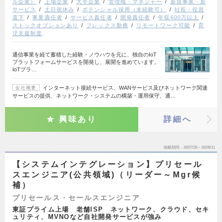
ル企業）
上場企業
大手企業
管理職・マネジャー
新規事業・新
サービス
土日祝休み
ポテンシャル採用（未経験可）
社長・役員
直下
事業責任者
サービス責任者
開発責任者
年収600万以上
ストックオプションあり
フレックス勤務
リモートワーク可能
育
児支援制度
通信事業を経て蓄積した経験・ノウハウを元に、独自のIoT
プラットフォームサービスを開発し、展開を進めています。
IoTプラ…
インターネット接続サービス、WANサービス及びネットワーク関連
会社概要
サービスの提供、ネットワーク・システムの構築・運用保守、通…
興味あり
詳細へ
掲載期間
26/07/29～26/08/11
【システムインテグレーション】プリセール
スエンジニア(公共領域)（リーダー～Mgr候
補）
プリセールス・セールスエンジニア
東証プライム上場 老舗ISP ネットワーク、クラウド、セキ
ュリティ、MVNOなど自社開発サービスが強み