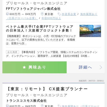
プリセールス・セールスエンジニア
FPTソフトウェアジャパン株式会社
600万円 ～ 849万円
東京都
外資系企業
海外展開あり
（日系グローバル企業）
年収600万以上
ベトナム最大手IT企業FPTソフトウェア
の日本法人！大規模プロジェクト多数！
【職務概要】 本ポジションは、小売・EC領域のプロジェク
トにおいて、以下の業務を担当していただきます。 各職種
は、提案から設…
【事業内容】 ソフトウェア開発、情報システムのコンサルティン
会社概要
グ、インテグレーション、運用保守、人材派遣 【会社の特徴】 DX推…
興味あり
詳細へ
掲載期間
26/07/23～26/08/11
【東京：リモート】 CX提案プランナー
プリセールス・セールスエンジニア
トランスコスモス株式会社
600万円 ～ 849万円
東京都
海外展開あり（日系グローバ