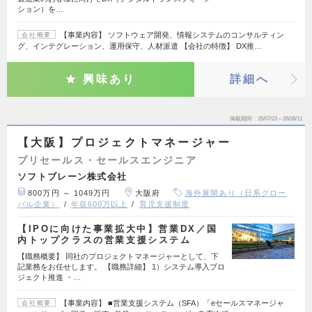
ション）を…
【事業内容】 ソフトウェア開発、情報システムのコンサルティン
会社概要
グ、インテグレーション、運用保守、人材派遣 【会社の特徴】 DX推…
興味あり
詳細へ
掲載期間
26/07/23～26/08/11
【大阪】プロジェクトマネージャー
プリセールス・セールスエンジニア
ソフトブレーン株式会社
800万円 ～ 1049万円
大阪府
海外展開あり（日系グロー
バル企業）
年収600万以上
育児支援制度
【IPOに向けた事業拡大中】営業DX／国
内トップクラスの営業支援システム
【職務概要】 同社のプロジェクトマネージャーとして、下
記業務をお任せします。 【職務詳細】 1）システム導入プロ
ジェクト推進 ・…
【事業内容】 ■営業支援システム（SFA）「eセールスマネージャ
会社概要