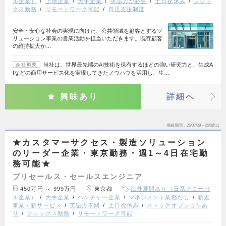
ル企業）
上場企業
大手企業
英語力が必要
土日祝休み
フレッ
クス勤務
リモートワーク可能
育児支援制度
安全・安心な社会の実現に向けた、公共領域を顧客とするソ
リューション事業の営業活動を担当いただきます。既存顧客
の維持拡大か…
当社は、世界最先端のAI技術を保有するほどの強い研究力と、生成A
会社概要
Iなどの商用サービス化を実現してきたノウハウを活用し、生…
興味あり
詳細へ
掲載期間
26/07/29～26/08/11
★カスタマーサクセス・製造ソリューション
のリーダー企業・東京勤務・週1～4日在宅勤
務可能★
プリセールス・セールスエンジニア
450万円 ～ 999万円
東京都
海外展開あり（日系グローバ
ル企業）
大手企業
ベンチャー企業
マネジメント業務なし
新規
事業・新サービス
英語力不問
土日祝休み
ストックオプションあ
り
フレックス勤務
リモートワーク可能