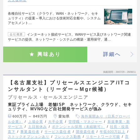
各種自社サービス（クラウド、WAN・ネットワーク、セキ
ュリティ）の提案～導入における技術対応全般や、システム
アセスメント…
インターネット接続サービス、WANサービス及びネットワーク関連
会社概要
サービスの提供、ネットワーク・システムの構築・運用保守、通…
興味あり
詳細へ
掲載期間
26/07/29～26/08/11
【名古屋支社】プリセールスエンジニア/ITコ
ンサルタント（リーダー～Mgr候補）
プリセールス・セールスエンジニア
東証プライム上場 老舗ISP ネットワーク、クラウド、セキ
ュリティ、MVNOなど自社開発サービスが強み
600万円 ～ 849万円
愛知県
海外展開あり（日系グローバ
ル企業）
上場企業
大手企業
管理職・マネジャー
新規事業・新
サービス
土日祝休み
ポテンシャル採用（未経験可）
社長・役員
直下
事業責任者
サービス責任者
開発責任者
年収600万以上
ストックオプションあり
フレックス勤務
リモートワーク可能
育