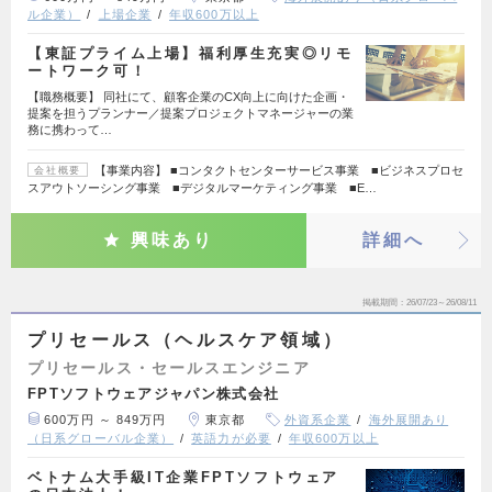
ル企業）
上場企業
年収600万以上
【東証プライム上場】福利厚生充実◎リモ
ートワーク可！
【職務概要】 同社にて、顧客企業のCX向上に向けた企画・
提案を担うプランナー／提案プロジェクトマネージャーの業
務に携わって…
【事業内容】 ■コンタクトセンターサービス事業 ■ビジネスプロセ
会社概要
スアウトソーシング事業 ■デジタルマーケティング事業 ■E…
興味あり
詳細へ
掲載期間
26/07/23～26/08/11
プリセールス（ヘルスケア領域）
プリセールス・セールスエンジニア
FPTソフトウェアジャパン株式会社
600万円 ～ 849万円
東京都
外資系企業
海外展開あり
（日系グローバル企業）
英語力が必要
年収600万以上
ベトナム大手級IT企業FPTソフトウェア