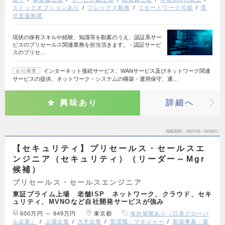
ストックオプションあり
フレックス勤務
リモートワーク可能
育
児支援制度
現状の保有スキルや経験、知識等を勘案のうえ、認証系サー
ビスのプリセールス関連業務を担当頂きます。 - 認証サービ
スのプリセ…
インターネット接続サービス、WANサービス及びネットワーク関連
会社概要
サービスの提供、ネットワーク・システムの構築・運用保守、通…
興味あり
詳細へ
掲載期間
26/07/29～26/08/11
【セキュリティ】プリセールス・セールスエ
ンジニア（セキュリティ）（リーダー～Mgr
候補）
プリセールス・セールスエンジニア
東証プライム上場 老舗ISP ネットワーク、クラウド、セキ
ュリティ、MVNOなど自社開発サービスが強み
600万円 ～ 849万円
東京都
海外展開あり（日系グローバ
ル企業）
上場企業
大手企業
管理職・マネジャー
新規事業・新