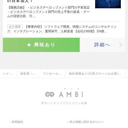
の日本法人！
【職務詳細】 ・ビジネスデベロップメント部門の予算策定
・ビジネスデベロップメント部門の売上予算の達成 ・チー
ムの現状分析、可…
【事業内容】 ソフトウェア開発、情報システムのコンサルティン
会社概要
グ、インテグレーション、運用保守、人材派遣 【会社の特徴】 DX推…
興味あり
詳細へ
ハイク
技術系（I
プリセール
海外展開あり(日系グローバル企業)の
ラス求
T・Web・
ス・セールス
プリセールス・セールスエンジニアの
人TOP
通信系）
エンジニア
転職・求人情報一覧
若手ハイキャリアのスカウト転職
利用規約
求人情報に関するポリシー