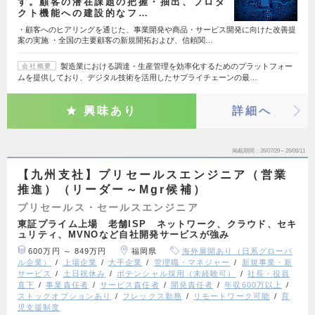
す。顧客の潜在課題の把握・抽出、プロダ
クト機能への建設的なフ…
・顧客へのヒアリングを通じた、事業開発や商品・サービス開発に向けた改善提
案の実施 ・全国の主要顧客の新規開拓および、信頼関…
製造業における調達・生産管理を効率化するためのプラットフォー
会社概要
ムを提供しており、デジタル技術を活用したサプライチェーンの最…
興味あり
詳細へ
掲載期間
26/07/29～26/08/11
【九州支社】プリセールスエンジニア（営業
推進）（リーダー～Mgr候補）
プリセールス・セールスエンジニア
東証プライム上場 老舗ISP ネットワーク、クラウド、セキ
ュリティ、MVNOなど自社開発サービスが強み
600万円 ～ 849万円
福岡県
海外展開あり（日系グローバ
ル企業）
上場企業
大手企業
管理職・マネジャー
新規事業・新
サービス
土日祝休み
ポテンシャル採用（未経験可）
社長・役員
直下
事業責任者
サービス責任者
開発責任者
年収600万以上
ストックオプションあり
フレックス勤務
リモートワーク可能
育
児支援制度