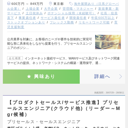
600万円 ～ 849万円
東京都
海外展開あり（日系グローバ
ル企業）
上場企業
大手企業
管理職・マネジャー
新規事業・新
サービス
土日祝休み
ポテンシャル採用（未経験可）
社長・役員
直下
事業責任者
サービス責任者
開発責任者
年収600万以上
ストックオプションあり
フレックス勤務
リモートワーク可能
育
児支援制度
公共業界を対象に、お客様のニーズや要件を技術的に実現可
能な形に具体化をしながら提案を行う、プリセールスエンジ
ニアのポジシ…
インターネット接続サービス、WANサービス及びネットワーク関連
会社概要
サービスの提供、ネットワーク・システムの構築・運用保守、通…
興味あり
詳細へ
掲載期間
26/07/29～26/08/11
【プロダクトセールス/サービス推進】プリセ
ールスエンジニア(クラウド他)（リーダー～M
gr候補）
プリセールス・セールスエンジニア