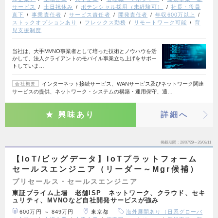
サービス
土日祝休み
ポテンシャル採用（未経験可）
社長・役員
直下
事業責任者
サービス責任者
開発責任者
年収600万以上
ストックオプションあり
フレックス勤務
リモートワーク可能
育
児支援制度
当社は、大手MVNO事業者として培った技術とノウハウを活
かして、法人クライアントのモバイル事業立ち上げをサポー
トしていま…
インターネット接続サービス、WANサービス及びネットワーク関連
会社概要
サービスの提供、ネットワーク・システムの構築・運用保守、通…
興味あり
詳細へ
掲載期間
26/07/29～26/08/11
【IoT/ビッグデータ】IoTプラットフォーム
セールスエンジニア（リーダー～Mgr候補）
プリセールス・セールスエンジニア
東証プライム上場 老舗ISP ネットワーク、クラウド、セキ
ュリティ、MVNOなど自社開発サービスが強み
600万円 ～ 849万円
東京都
海外展開あり（日系グローバ