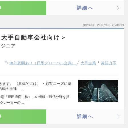
り
詳細へ
掲載期間
26/07/16～26/08/19
＜大手自動車会社向け＞
ンジニア
海外展開あり（日系グローバル企業）
大手企業
英語力不
ます。 【具体的には】 ・顧客ニーズに基
業活動の推進 …
上場「豊田通商（株）」の情報・通信分野を担
テグレーターの…
り
詳細へ