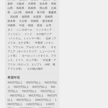
都府
大阪府
兵庫県
奈良県
和歌
山県
鳥取県
島根県
岡山県
広島
県
山口県
徳島県
香川県
愛媛県
高知県
福岡県
佐賀県
長崎県
熊本県
大分県
宮崎県
鹿児島県
沖縄県
中国
韓国
香港
台湾
タイ
シンガポール
インドネシア
フィリピン
インド
その他アジア
（ベトナム、ミャンマー等）
北米（ア
メリカ、カナダ等）
中南米（メキシ
コ、ブラジル、アルゼンチン等）
オセ
アニア（オーストラリア、ニュージーラ
ンド等）
ヨーロッパ（イギリス、フラ
ンス、ドイツ、ロシア等）
中近東・ア
フリカ（モロッコ、エジプト、UAE、南
アフリカ等）
その他の海外
希望年収
400万円以上
450万円以上
500万円以
上
550万円以上
600万円以上
650
万円以上
700万円以上
750万円以上
800万円以上
850万円以上
900万円
以上
950万円以上
1000万円以上
1
050万円以上
1100万円以上
1150万