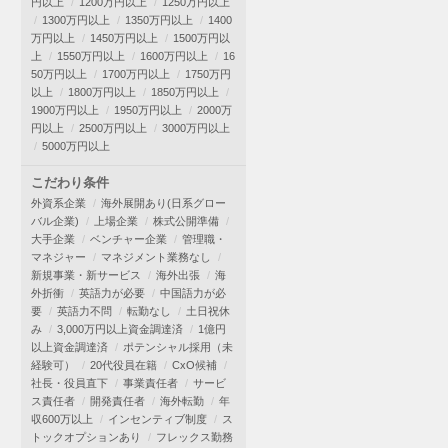
円以上
1200万円以上
1250万円以上
1300万円以上
1350万円以上
1400
万円以上
1450万円以上
1500万円以
上
1550万円以上
1600万円以上
16
50万円以上
1700万円以上
1750万円
以上
1800万円以上
1850万円以上
1900万円以上
1950万円以上
2000万
円以上
2500万円以上
3000万円以上
5000万円以上
こだわり条件
外資系企業
海外展開あり(日系グロー
バル企業)
上場企業
株式公開準備
大手企業
ベンチャー企業
管理職・
マネジャー
マネジメント業務なし
新規事業・新サービス
海外出張
海
外折衝
英語力が必要
中国語力が必
要
英語力不問
転勤なし
土日祝休
み
3,000万円以上資金調達済
1億円
以上資金調達済
ポテンシャル採用（未
経験可）
20代役員在籍
CxO候補
社長・役員直下
事業責任者
サービ
ス責任者
開発責任者
海外転勤
年
収600万以上
インセンティブ制度
ス
トックオプションあり
フレックス勤務