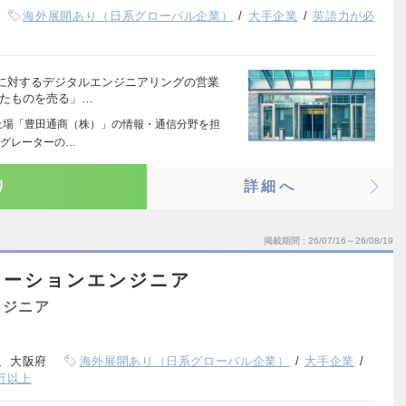
海外展開あり（日系グローバル企業）
大手企業
英語力が必
に対するデジタルエンジニアリングの営業
れたものを売る」…
上場「豊田通商（株）」の情報・通信分野を担
テグレーターの…
り
詳細へ
掲載期間
26/07/16～26/08/19
ューションエンジニア
ンジニア
、大阪府
海外展開あり（日系グローバル企業）
大手企業
0万以上