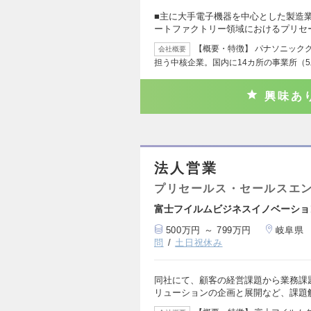
■主に大手電子機器を中心とした製造
ートファクトリー領域におけるプリセ
【概要・特徴】 パナソニックグ
会社概要
担う中核企業。国内に14カ所の事業所（
興味あ
法人営業
プリセールス・セールスエ
富士フイルムビジネスイノベーショ
500万円 ～ 799万円
岐阜県
問
土日祝休み
同社にて、顧客の経営課題から業務課
リューションの企画と展開など、課題