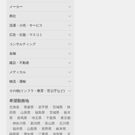
メーカー
商社
流通・小売・サービス
広告・出版・マスコミ
コンサルティング
金融
建設・不動産
メディカル
物流・運輸
その他(インフラ・教育・官公庁など)
希望勤務地
北海道
青森県
岩手県
宮城県
秋
田県
山形県
福島県
茨城県
栃木
県
群馬県
埼玉県
千葉県
東京都
神奈川県
新潟県
富山県
石川県
福井県
山梨県
長野県
岐阜県
静岡県
愛知県
三重県
滋賀県
京