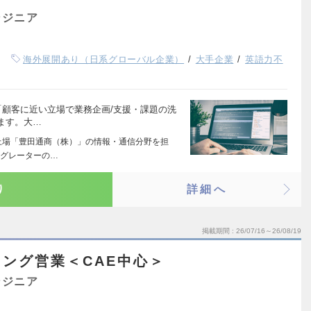
ンジニア
海外展開あり（日系グローバル企業）
大手企業
英語力不
「顧客に近い立場で業務企画/支援・課題の洗
ます。大…
上場「豊田通商（株）」の情報・通信分野を担
テグレーターの…
り
詳細へ
掲載期間
26/07/16～26/08/19
ング営業＜CAE中心＞
ンジニア