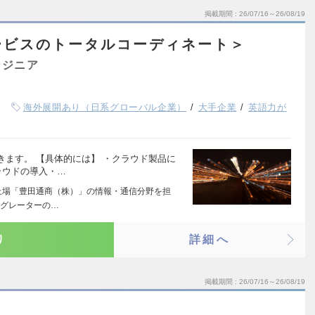
掲載期間
26/07/16～26/08/19
ービスのトータルコーディネート＞
ンジニア
海外展開あり（日系グローバル企業）
大手企業
英語力が
ます。 【具体的には】 ・クラウド製品に
ラウドの導入・…
上場「豊田通商（株）」の情報・通信分野を担
テグレーターの…
り
詳細へ
掲載期間
26/07/16～26/08/19