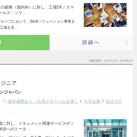
業の顧客（国内外）に対し、工場DX／スマ
ールス・ソリ…
ループにおいて、BtoBソリューション事業を
5工場を含…
り
詳細へ
掲載期間
26/07/16～26/08/19
ンジニア
ンジャパン
海外展開あり（日系グローバル企業）
大手企業
英語力不
題に対し、ドキュメント関連サービスやソ
解決へのトータ…