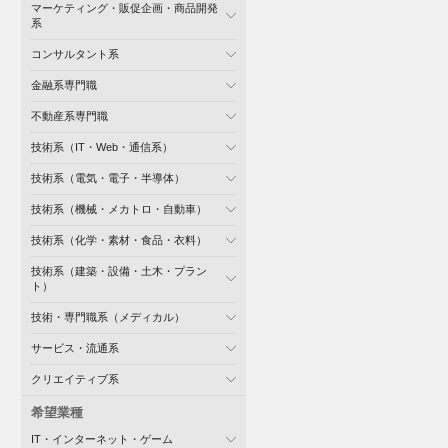
マーケティング・販促企画・商品開発
系
コンサルタント系
金融系専門職
不動産系専門職
技術系（IT・Web・通信系）
技術系（電気・電子・半導体）
技術系（機械・メカトロ・自動車）
技術系（化学・素材・食品・衣料）
技術系（建築・設備・土木・プラン
ト）
技術・専門職系（メディカル）
サービス・流通系
クリエイティブ系
希望業種
IT・インターネット・ゲーム