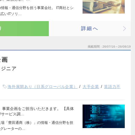
情報・通信分野を担う事業会社。 IT商社とシ
広いITソリ…
り
詳細へ
掲載期間
26/07/16～26/08/19
企画
ンジニア
海外展開あり（日系グローバル企業）
大手企業
英語力不
、事業企画をご担当いただきます。 【具体
/サービス調…
上場「豊田通商（株）」の情報・通信分野を担
テグレーターの…