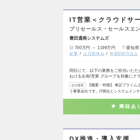
IT営業＜クラウドサ
プリセールス・セールスエ
豊田通商システムズ
700万円 ～ 1199万円
愛知県
必要
土日祝休み
年収600万以上
同社にて、以下の業務をご担当いただき
おける企画/営業 グループを対象にク
【概要・特徴】 東証プライム
会社概要
う事業会社です。IT商社とシステムイン
興味あ
DX推進・導入支援