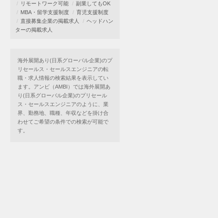
リモートワーク可能
副業してもOK
MBA・留学支援制度
育児支援制度
直接募集企業の掲載求人
ヘッドハン
ターの掲載求人
海外展開あり(日系グローバル企業)のプ
リセールス・セールスエンジニアの転
職・求人情報の検索結果を表示してい
ます。アンビ（AMBI）では海外展開あ
り(日系グローバル企業)のプリセール
ス・セールスエンジニアのように、業
界、勤務地、職種、年収などを掛け合
わせてご希望の条件での検索が可能で
す。