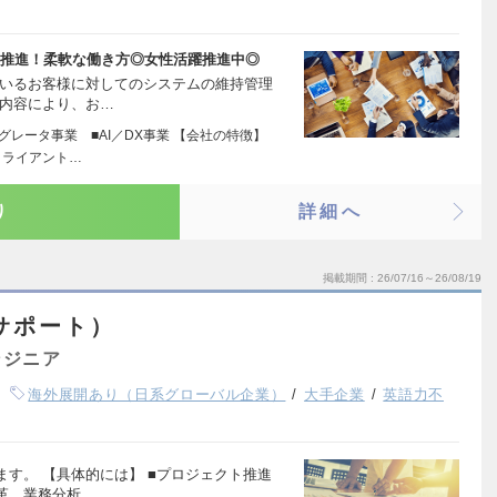
X推進！柔軟な働き方◎女性活躍推進中◎
ているお客様に対してのシステムの維持管理
正内容により、お…
グレータ事業 ■AI／DX事業 【会社の特徴】
クライアント…
り
詳細へ
掲載期間
26/07/16～26/08/19
Lサポート）
ンジニア
海外展開あり（日系グローバル企業）
大手企業
英語力不
す。 【具体的には】 ■プロジェクト推進
革、業務分析、…