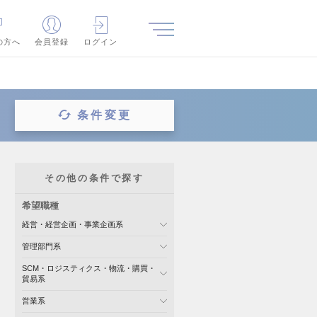
の方へ
会員登録
ログイン
条件変更
その他の条件で探す
希望職種
経営・経営企画・事業企画系
管理部門系
SCM・ロジスティクス・物流・購買・
貿易系
営業系