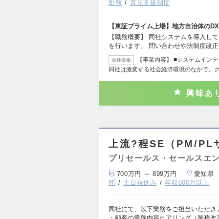
勤務
育児支援制度
【東証プライム上場】地方自治体のD
【職務概要】 同社システムを導入し
を行います。 問い合わせや法制度改
【事業内容】 ■システムインテ
会社概要
同社は激変する社会経済環境のなかで、
興味あ
上流?程SE（PM/P
プリセールス・セールスエ
700万円 ～ 899万円
愛知県
問
土日祝休み
年収600万以上
同社にて、以下業務をご担当いただきま
・顧客の業務内容ヒアリング（業務改