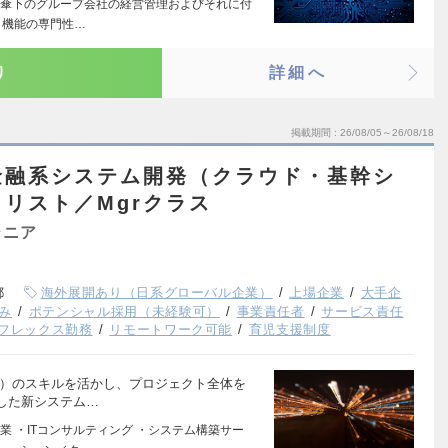
傘下のグループ会社の経営管理およびそれに付
・機能の専門性…
り
詳細へ
掲載期間
26/08/05～26/08/18
金融系システム開発（クラウド・基幹シ
ャリスト／Mgrクラス
ジニア
都
海外展開あり（日系グローバル企業）
上場企業
大手企
み
ポテンシャル採用（未経験可）
事業責任者
サービス責任
フレックス勤務
リモートワーク可能
育児支援制度
ド）のスキルを活かし、プロジェクト全体を
した新システム…
 ・ITコンサルティング ・システム構築サー