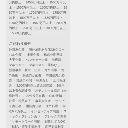
万円以上
1450万円以上
1500万円以
上
1550万円以上
1600万円以上
16
50万円以上
1700万円以上
1750万円
以上
1800万円以上
1850万円以上
1900万円以上
1950万円以上
2000万
円以上
2500万円以上
3000万円以上
5000万円以上
こだわり条件
外資系企業
海外展開あり(日系グロー
バル企業)
上場企業
株式公開準備
大手企業
ベンチャー企業
管理職・
マネジャー
マネジメント業務なし
新規事業・新サービス
海外出張
海
外折衝
英語力が必要
中国語力が必
要
英語力不問
転勤なし
土日祝休
み
3,000万円以上資金調達済
1億円
以上資金調達済
ポテンシャル採用（未
経験可）
20代役員在籍
CxO候補
社長・役員直下
事業責任者
サービ
ス責任者
開発責任者
海外転勤
年
収600万以上
インセンティブ制度
ス
トックオプションあり
フレックス勤務
リモートワーク可能
副業してもOK
MBA・留学支援制度
育児支援制度