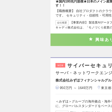
★国内180兆円規模★日本のメイン産
す！！
【職務概要】 自社プロダクトのクラウ
です。 セキュリティ・信頼性・可用
【事業内容】 製造業AIデータ
会社概要
キャディ株式会社は、「モノづくり産業
興味あ
サイバーセキュ
NEW
サーバ・ネットワークエン
株式会社みずほフィナンシャルグル
950万円 ～ 1649万円
東京都
＜みずほ＞グループの海外拠点・海外
に、グローバルスタンダードをベース