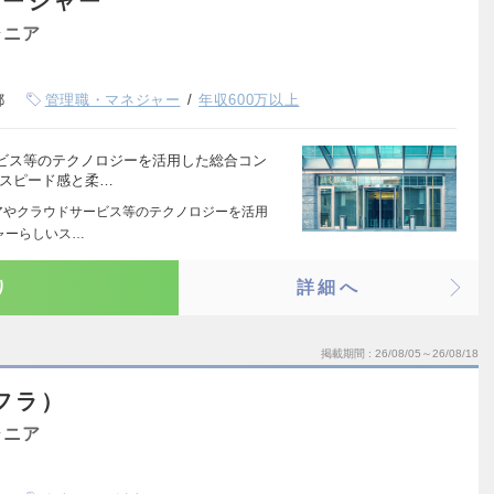
マネージャー
ジニア
都
管理職・マネジャー
年収600万以上
ビス等のテクノロジーを活用した総合コン
いスピード感と柔…
ェアやクラウドサービス等のテクノロジーを活用
ャーらしいス…
り
詳細へ
掲載期間
26/08/05～26/08/18
フラ）
ジニア