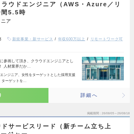
ラウドエンジニア（AWS・Azure／リ
間5.5時
ジニア
都
新規事業・新サービス
年収600万以上
リモートワーク可
件に参画して頂き、クラウドエンジニアとし
！ 人材業界だか…
エンジニア、女性をターゲットとした採用支援
、ターゲットを…
り
詳細へ
掲載期間
26/08/05～26/08/18
ジドサービスリード（新チーム立ち上