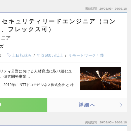
掲載期間
26/08/05～26/08/18
】セキュリティリードエンジニア（コン
ト、フレックス可）
ジニア
ズ
都
土日祝休み
年収600万以上
リモートワーク可能
ュリティ分野における人材育成に取り組む企
業、研究開発事業…
019年に NTTドコモビジネス株式会社 と 株
り
詳細へ
掲載期間
26/08/05～26/08/18