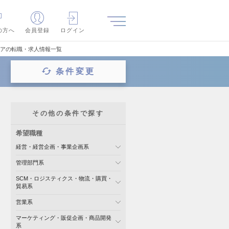
の方へ
会員登録
ログイン
ニアの転職・求人情報一覧
条件変更
その他の条件で探す
希望職種
経営・経営企画・事業企画系
管理部門系
SCM・ロジスティクス・物流・購買・
貿易系
営業系
マーケティング・販促企画・商品開発
系