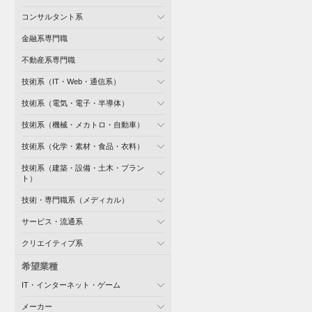
コンサルタント系
金融系専門職
不動産系専門職
技術系（IT・Web・通信系）
技術系（電気・電子・半導体）
技術系（機械・メカトロ・自動車）
技術系（化学・素材・食品・衣料）
技術系（建築・設備・土木・プラン
ト）
技術・専門職系（メディカル）
サービス・流通系
クリエイティブ系
希望業種
IT・インターネット・ゲーム
メーカー