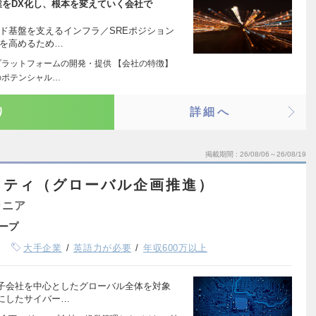
業をDX化し、根本を変えていく会社で
ド基盤を支えるインフラ／SREポジション
性を高めるため…
プラットフォームの開発・提供 【会社の特徴】
のポテンシャル…
り
詳細へ
掲載期間
26/08/06～26/08/19
リティ（グローバル企画推進）
ジニア
ープ
大手企業
英語力が必要
年収600万以上
子会社を中心としたグローバル全体を対象
にしたサイバー…