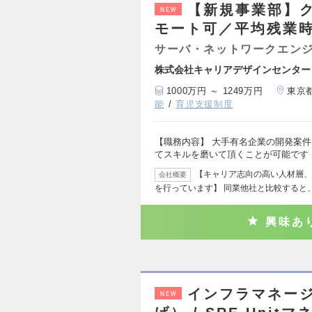
【新規事業部】ク
NEW
モート可／平均残業時
サーバ・ネットワークエン
株式会社キャリアデザインセンター
1000万円 ～ 1249万円
東京
能
育児支援制度
【職務内容】 大手有名企業の開発案
てスキルを磨いて頂くことが可能です
【キャリア志向の高い人材層、
会社概要
を行っています】 同業他社と比較すると
興味あ
インフラマネー
NEW