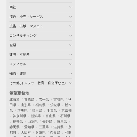
商社
流通・小売・サービス
広告・出版・マスコミ
コンサルティング
金融
建設・不動産
メディカル
物流・運輸
その他(インフラ・教育・官公庁など)
希望勤務地
北海道
青森県
岩手県
宮城県
秋
田県
山形県
福島県
茨城県
栃木
県
群馬県
埼玉県
千葉県
東京都
神奈川県
新潟県
富山県
石川県
福井県
山梨県
長野県
岐阜県
静岡県
愛知県
三重県
滋賀県
京
都府
大阪府
兵庫県
奈良県
和歌