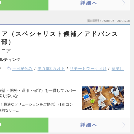
り
詳細へ
掲載期間
26/08/05～26/08/18
ニア（スペシャリスト候補／アドバンス
業部）
ジニア
ルティング
都
土日祝休み
年収600万以上
リモートワーク可能
副業し
・設計・開発・運用・保守）を一貫してカバー
寄り添いな…
最適なソリューションをご提供】 (1)ITコン
進的なサー…
り
詳細へ