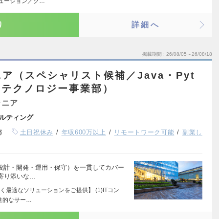
リューション／ク…
り
詳細へ
掲載期間
26/08/05～26/08/18
ア（スペシャリスト候補／Java・Pyt
・テクノロジー事業部）
ジニア
ルティング
都
土日祝休み
年収600万以上
リモートワーク可能
副業し
・設計・開発・運用・保守）を一貫してカバー
寄り添いな…
最適なソリューションをご提供】 (1)ITコン
進的なサー…