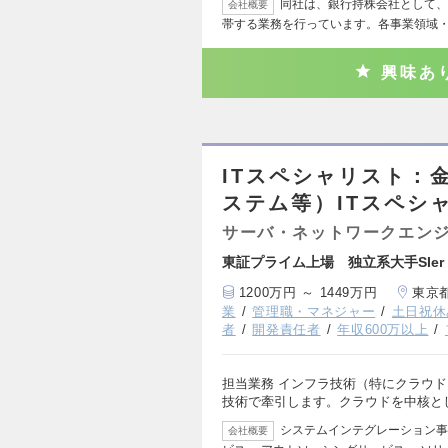
同社は、銀行持株会社として、
会社概要
帯する業務を行っています。各事業領域
興味あ
ITスペシャリスト：
ステム等）ITスペシ
サーバ・ネットワークエン
東証プライム上場 独立系大手SIer
1200万円 ～ 1449万円
東京
業
管理職・マネジャー
土日祝休
者
開発責任者
年収600万以上
担当業務 インフラ技術（特にクラウ
技術で牽引します。クラウドを中核と
システムインテグレーション事業
会社概要