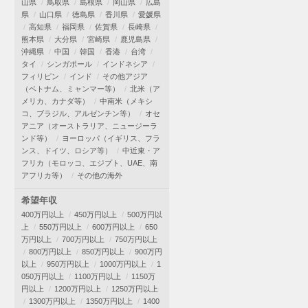
山県
鳥取県
島根県
岡山県
広島
県
山口県
徳島県
香川県
愛媛県
高知県
福岡県
佐賀県
長崎県
熊本県
大分県
宮崎県
鹿児島県
沖縄県
中国
韓国
香港
台湾
タイ
シンガポール
インドネシア
フィリピン
インド
その他アジア
（ベトナム、ミャンマー等）
北米（ア
メリカ、カナダ等）
中南米（メキシ
コ、ブラジル、アルゼンチン等）
オセ
アニア（オーストラリア、ニュージーラ
ンド等）
ヨーロッパ（イギリス、フラ
ンス、ドイツ、ロシア等）
中近東・ア
フリカ（モロッコ、エジプト、UAE、南
アフリカ等）
その他の海外
希望年収
400万円以上
450万円以上
500万円以
上
550万円以上
600万円以上
650
万円以上
700万円以上
750万円以上
800万円以上
850万円以上
900万円
以上
950万円以上
1000万円以上
1
050万円以上
1100万円以上
1150万
円以上
1200万円以上
1250万円以上
1300万円以上
1350万円以上
1400