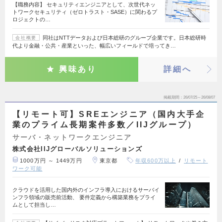
【職務内容】 セキュリティエンジニアとして、次世代ネッ
トワークセキュリティ（ゼロトラスト・SASE）に関わるプ
ロジェクトの…
同社はNTTデータおよび日本総研のグループ企業です。日本総研時
会社概要
代より金融・公共・産業といった、幅広いフィールドで培ってき…
興味あり
詳細へ
掲載期間
26/07/25～26/08/07
【リモート可】SREエンジニア（国内大手企
業のプライム長期案件多数／IIJグループ）
サーバ・ネットワークエンジニア
株式会社IIJグローバルソリューションズ
1000万円 ～ 1449万円
東京都
年収600万以上
リモート
ワーク可能
クラウドを活用した国内外のインフラ導入におけるサーバイ
ンフラ領域の販売前活動、 要件定義から構築業務をプライ
ムとして担当し…