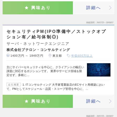
興味あり
詳細へ
掲載期間
26/07/25～26/08/07
セキュリティPM(IPO準備中／ストックオプ
ション有／給与体制◎)
サーバ・ネットワークエンジニア
株式会社プテロン・コンサルティング
1400万円 ～ 1849万円
東京都
年収600万以上
主にサイバーセキュリティを中心に、クライアントの幅広い
課題に対応するポジションです。 業界やサービス領域を限
定せず、多岐に…
1. ITコンサルティング 大手家電量販店のECサイト再構築におい
会社概要
て、PMとしてスケジュール・品質・スコープ管理を中心に、…
興味あり
詳細へ
掲載期間
26/07/25～26/08/07