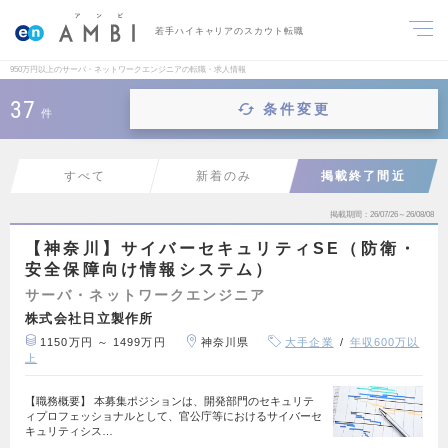
若手ハイキャリアのスカウト転職
950万円以上のサーバ・ネットワークエンジニアの転職・求人情報
37
条件変更
件
すべて
新着のみ
掲載終了間近
掲載期間
26/07/26～26/08/08
【神奈川】サイバーセキュリティSE（防衛・
安全保障向け情報システム）
サーバ・ネットワークエンジニア
株式会社日立製作所
1150万円 ～ 1499万円
神奈川県
大手企業
年収600万以
上
【職務概要】 本募集ポジションは、開発部門のセキュリテ
ィプロフェッショナルとして、官公庁等におけるサイバーセ
キュリティシス…