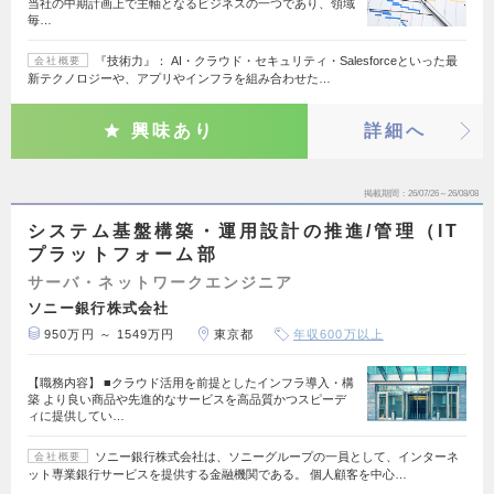
当社の中期計画上で主軸となるビジネスの一つであり、領域
毎…
『技術力』： AI・クラウド・セキュリティ・Salesforceといった最
会社概要
新テクノロジーや、アプリやインフラを組み合わせた…
興味あり
詳細へ
掲載期間
26/07/26～26/08/08
システム基盤構築・運用設計の推進/管理（IT
プラットフォーム部
サーバ・ネットワークエンジニア
ソニー銀行株式会社
950万円 ～ 1549万円
東京都
年収600万以上
【職務内容】 ■クラウド活用を前提としたインフラ導入・構
築 より良い商品や先進的なサービスを高品質かつスピーデ
ィに提供してい…
ソニー銀行株式会社は、ソニーグループの一員として、インターネ
会社概要
ット専業銀行サービスを提供する金融機関である。 個人顧客を中心…