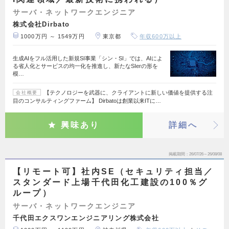
サーバ・ネットワークエンジニア
株式会社Dirbato
1000万円 ～ 1549万円
東京都
年収600万以上
生成AIをフル活用した新規SI事業「シン・SI」では、AIによ
る省人化とサービスの均一化を推進し、新たなSIerの形を
模…
【テクノロジーを武器に、クライアントに新しい価値を提供する注
会社概要
目のコンサルティングファーム】 Dirbatoは創業以来ITに…
興味あり
詳細へ
掲載期間
26/07/26～26/08/08
【リモート可】社内SE（セキュリティ担当／
スタンダード上場千代田化工建設の100％グ
ループ）
サーバ・ネットワークエンジニア
千代田エクスワンエンジニアリング株式会社