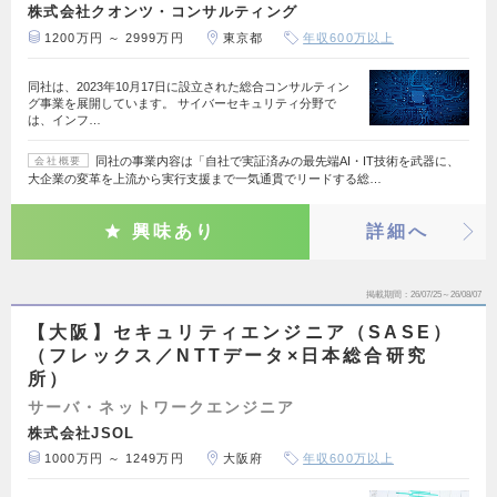
株式会社クオンツ・コンサルティング
1200万円 ～ 2999万円
東京都
年収600万以上
同社は、2023年10月17日に設立された総合コンサルティン
グ事業を展開しています。 サイバーセキュリティ分野で
は、インフ…
同社の事業内容は「自社で実証済みの最先端AI・IT技術を武器に、
会社概要
大企業の変革を上流から実行支援まで一気通貫でリードする総…
興味あり
詳細へ
掲載期間
26/07/25～26/08/07
【大阪】セキュリティエンジニア（SASE）
（フレックス／NTTデータ×日本総合研究
所）
サーバ・ネットワークエンジニア
株式会社JSOL
1000万円 ～ 1249万円
大阪府
年収600万以上