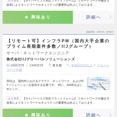
【サイバーリスク対応プラットフォーム】 リモートワークや働き方
会社概要
改革によりネットワークセキュリティの重要性は向上しております…
興味あり
詳細へ
掲載期間
26/07/25～26/08/07
【リモート可】インフラPM（国内大手企業の
プライム長期案件多数／IIJグループ）
サーバ・ネットワークエンジニア
株式会社IIJグローバルソリューションズ
1000万円 ～ 1349万円
東京都
年収600万以上
リモート
ワーク可能
同社は、国内外におけるクラウド、ネットワーク、およびIC
Tソリューションを提供する企業です。 特に、SASEをはじ
めとした…
【サイバーリスク対応プラットフォーム】 リモートワークや働き方
会社概要
改革によりネットワークセキュリティの重要性は向上しております…
興味あり
詳細へ