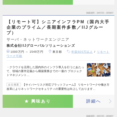
掲載期間
26/07/25～26/08/07
【リモート可】シニアインフラPM（国内大手
企業のプライム／長期案件多数／IIJグルー
プ）
サーバ・ネットワークエンジニア
株式会社IIJグローバルソリューションズ
1000万円 ～ 1549万円
東京都
年収600万以上
リモート
ワーク可能
・クラウドを活用した国内外のインフラ導入を行うにあたっ
て、領域の要件定義から構築業務までの一連の プロジェク
トマネジメント…
【サイバーリスク対応プラットフォーム】 リモートワークや働き方
会社概要
改革によりネットワークセキュリティの重要性は向上しております…
興味あり
詳細へ
掲載期間
26/07/25～26/08/07