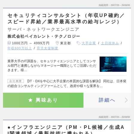
掲載期間
26/07/26～26/08/08
セキュリティコンサルタント（年収UP確約／
スピード昇給／業界最高水準の給与レンジ）
サーバ・ネットワークエンジニア
株式会社ベイカレント・テクノロジー
1000万円 ～ 4999万円
東京都
大手企業
土日祝休み
年収600万以上
育児支援制度
業界大手のIT課題を、セキュリティエンジニアとしてコンサ
ル部門と連携しながらマネージャー職階としてご活躍いただ
きます。様…
【IT・DXを中心に大手企業の本質的な課題を解決】 同社は、日本発
会社概要
の総合コンサルティングファームとして、政府や様々な業界を…
興味あり
詳細へ
掲載期間
26/07/26～26/08/08
●インフラエンジニア（PM・PL候補／生成A
I関連領域／最新技術に携われる）