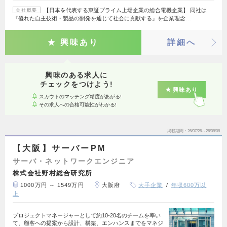
【日本を代表する東証プライム上場企業の総合電機企業】 同社は
会社概要
『優れた自主技術・製品の開発を通じて社会に貢献する』を企業理念…
興味あり
詳細へ
興味のある求人に
チェックをつけよう!
興味あり
スカウトのマッチング精度があがる!
その求人への合格可能性がわかる!
掲載期間
26/07/26～26/08/08
【大阪】サーバーPM
サーバ・ネットワークエンジニア
株式会社野村総合研究所
1000万円 ～ 1549万円
大阪府
大手企業
年収600万以
上
プロジェクトマネージャーとして約10-20名のチームを率い
て、顧客への提案から設計、構築、エンハンスまでをマネジ