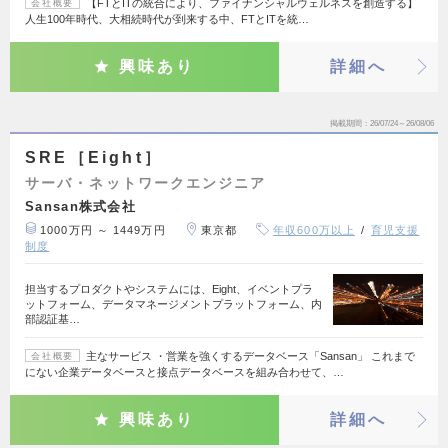
【FTとITの統合により、ファイナンシャルウェルネスを創造する】
会社概要
人生100年時代、大相続時代が到来する中、FTとITを統…
興味あり
詳細へ
掲載期間
26/07/24～26/08/06
SRE［Eight］
サーバ・ネットワークエンジニア
Sansan株式会社
1000万円 ～ 1449万円
東京都
年収600万以上
育児支援
制度
担当するプロダクトやシステムには、Eight、イベントプラ
ットフォーム、データマネージメントプラットフォーム、内
部認証基…
主なサービス ・営業を強くするデータベース「Sansan」 これまで
会社概要
にない企業データベースと接点データベースを組み合わせて、…
興味あり
詳細へ