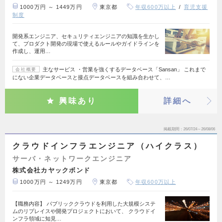
1000万円 ～ 1449万円
東京都
年収600万以上
育児支援
制度
開発系エンジニア、セキュリティエンジニアの知識を生かし
て、プロダクト開発の現場で使えるルールやガイドラインを
作成し、運用…
主なサービス ・営業を強くするデータベース「Sansan」 これまで
会社概要
にない企業データベースと接点データベースを組み合わせて、…
興味あり
詳細へ
掲載期間
26/07/24～26/08/06
クラウドインフラエンジニア（ハイクラス）
サーバ・ネットワークエンジニア
株式会社カヤックボンド
1000万円 ～ 1249万円
東京都
年収600万以上
【職務内容】 パブリッククラウドを利用した大規模システ
ムのリプレイスや開発プロジェクトにおいて、 クラウドイ
ンフラ領域に知見…