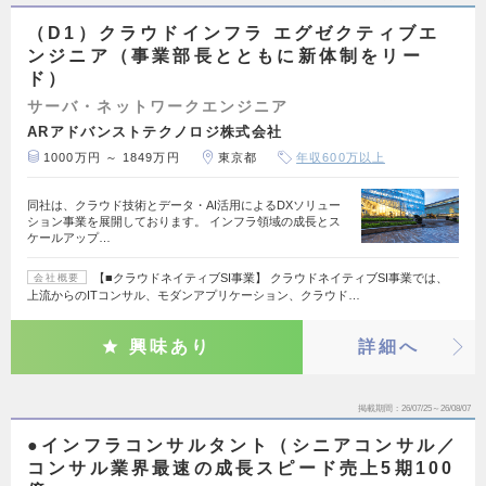
（D1）クラウドインフラ エグゼクティブエ
ンジニア（事業部長とともに新体制をリー
ド）
サーバ・ネットワークエンジニア
ARアドバンストテクノロジ株式会社
1000万円 ～ 1849万円
東京都
年収600万以上
同社は、クラウド技術とデータ・AI活用によるDXソリュー
ション事業を展開しております。 インフラ領域の成長とス
ケールアップ…
【■クラウドネイティブSI事業】 クラウドネイティブSI事業では、
会社概要
上流からのITコンサル、モダンアプリケーション、クラウド…
興味あり
詳細へ
掲載期間
26/07/25～26/08/07
●インフラコンサルタント（シニアコンサル／
コンサル業界最速の成長スピード売上5期100