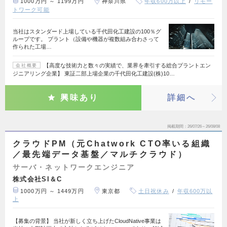
1000万円 ～ 1199万円
神奈川県
年収600万以上
リモー
トワーク可能
当社はスタンダード上場している千代田化工建設の100％グ
ループです。 プラント（設備や機器が複数組み合わさって
作られた工場…
【高度な技術力と数々の実績で、業界を牽引する総合プラントエン
会社概要
ジニアリング企業】 東証二部上場企業の千代田化工建設(株)10…
興味あり
詳細へ
掲載期間
26/07/26～26/08/08
クラウドPM（元Chatwork CTO率いる組織
／最先端データ基盤／マルチクラウド）
サーバ・ネットワークエンジニア
株式会社SI＆C
1000万円 ～ 1449万円
東京都
土日祝休み
年収600万以
上
【募集の背景】 当社が新しく立ち上げたCloudNative事業は