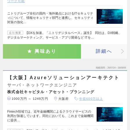
ワーク可能
ニトリグループ全社の国内・海外拠点におけるITセキュリテ
ィについて、情報セキュリティ部門と連携し、セキュリティ
対策の強化…
【DXを加速。「ニトリデジタルベース」誕生】 同社は、DX戦略、
会社概要
デジタルマーケティング、サービス・アプリ開発など ITを…
興味あり
詳細へ
掲載期間
26/07/24～26/08/06
【大阪】Azureソリューションアーキテクト
サーバ・ネットワークエンジニア
株式会社キャピタル・アセット・プランニング
1000万円 ～ 1249万円
大阪府
年収600万以上
Fintech領域では、近年金融機関によるクラウドサービスの
利用が加速しています。同社においても、これまで金融機関
に提供…