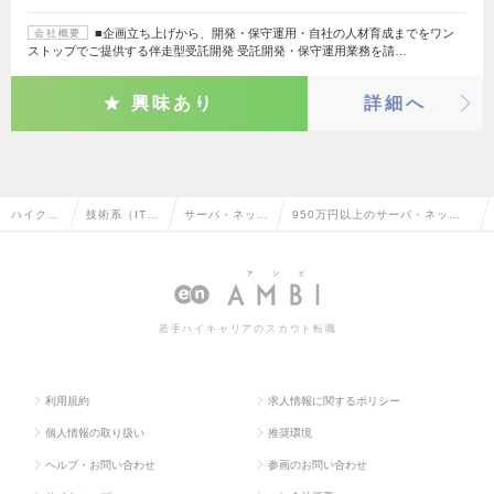
■企画立ち上げから、開発・保守運用・自社の人材育成までをワン
会社概要
ストップでご提供する伴走型受託開発 受託開発・保守運用業務を請…
興味あり
詳細へ
ハイクラ
技術系（IT・
サーバ・ネット
950万円以上のサーバ・ネットワ
ス求人T
Web・通信
ワークエンジニ
ークエンジニアの転職・求人情
OP
系）
ア
報一覧
若手ハイキャリアのスカウト転職
利用規約
求人情報に関するポリシー
個人情報の取り扱い
推奨環境
ヘルプ・お問い合わせ
参画のお問い合わせ