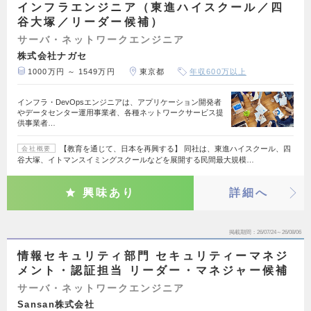
インフラエンジニア（東進ハイスクール／四
谷大塚／リーダー候補）
サーバ・ネットワークエンジニア
株式会社ナガセ
1000万円 ～ 1549万円
東京都
年収600万以上
インフラ・DevOpsエンジニアは、アプリケーション開発者
やデータセンター運用事業者、各種ネットワークサービス提
供事業者…
【教育を通じて、日本を再興する】 同社は、東進ハイスクール、四
会社概要
谷大塚、イトマンスイミングスクールなどを展開する民間最大規模…
興味あり
詳細へ
掲載期間
26/07/24～26/08/06
情報セキュリティ部門 セキュリティーマネジ
メント・認証担当 リーダー・マネジャー候補
サーバ・ネットワークエンジニア
Sansan株式会社