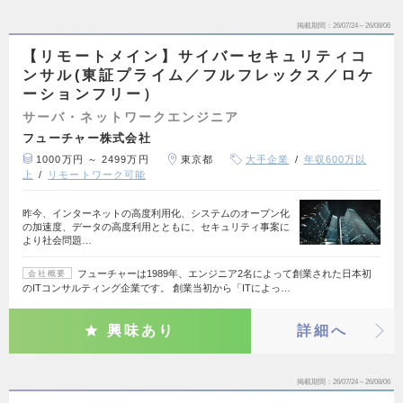
掲載期間
26/07/24～26/08/06
【リモートメイン】サイバーセキュリティコ
ンサル(東証プライム／フルフレックス／ロケ
ーションフリー）
サーバ・ネットワークエンジニア
フューチャー株式会社
1000万円 ～ 2499万円
東京都
大手企業
年収600万以
上
リモートワーク可能
昨今、インターネットの高度利用化、システムのオープン化
の加速度、データの高度利用とともに、セキュリティ事案に
より社会問題…
フューチャーは1989年、エンジニア2名によって創業された日本初
会社概要
のITコンサルティング企業です。 創業当初から「ITによっ…
興味あり
詳細へ
掲載期間
26/07/24～26/08/06