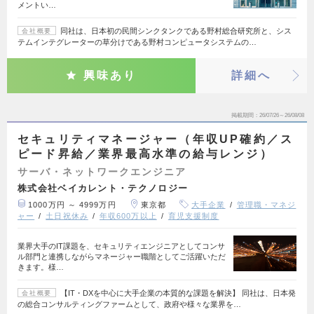
メントい…
同社は、日本初の民間シンクタンクである野村総合研究所と、シス
会社概要
テムインテグレーターの草分けである野村コンピュータシステムの…
興味あり
詳細へ
掲載期間
26/07/26～26/08/08
セキュリティマネージャー（年収UP確約／ス
ピード昇給／業界最高水準の給与レンジ）
サーバ・ネットワークエンジニア
株式会社ベイカレント・テクノロジー
1000万円 ～ 4999万円
東京都
大手企業
管理職・マネジ
ャー
土日祝休み
年収600万以上
育児支援制度
業界大手のIT課題を、セキュリティエンジニアとしてコンサ
ル部門と連携しながらマネージャー職階としてご活躍いただ
きます。様…
【IT・DXを中心に大手企業の本質的な課題を解決】 同社は、日本発
会社概要
の総合コンサルティングファームとして、政府や様々な業界を…