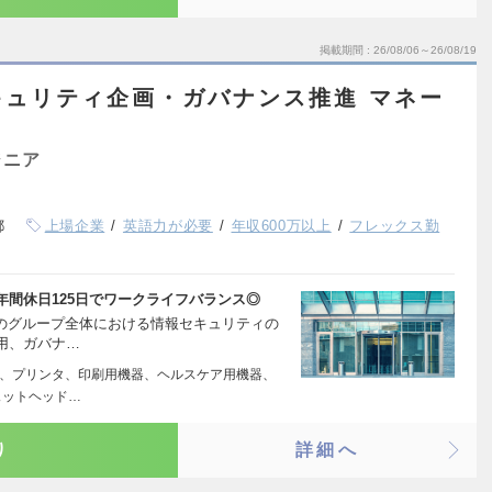
掲載期間
26/08/06～26/08/19
キュリティ企画・ガバナンス推進 マネー
ジニア
都
上場企業
英語力が必要
年収600万以上
フレックス勤
間休日125日でワークライフバランス◎
社のグループ全体における情報セキュリティの
用、ガバナ…
P）、プリンタ、印刷用機器、ヘルスケア用機器、
ェットヘッド…
り
詳細へ