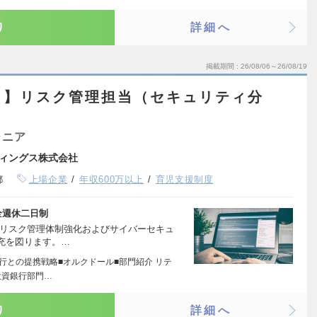
り
詳細へ
掲載期間
26/08/06～26/08/19
ト】リスク管理担当（セキュリティ分
ジニア
ィングス株式会社
都
上場企業
年収600万以上
育児支援制度
全週休二日制
ムリスク管理体制強化およびサイバーセキュ
充を図ります。…
銀行との提携戦略■オルクドール■部門紹介 リテ
投資銀行部門…
り
詳細へ