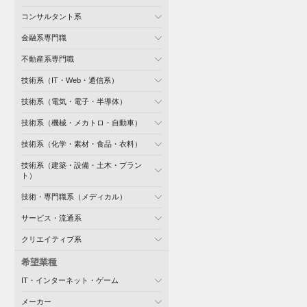
コンサルタント系
金融系専門職
不動産系専門職
技術系（IT・Web・通信系）
技術系（電気・電子・半導体）
技術系（機械・メカトロ・自動車）
技術系（化学・素材・食品・衣料）
技術系（建築・設備・土木・プラン
ト）
技術・専門職系（メディカル）
サービス・流通系
クリエイティブ系
希望業種
IT・インターネット・ゲーム
メーカー