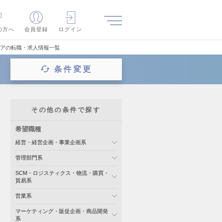
の方へ
会員登録
ログイン
ニアの転職・求人情報一覧
条件変更
その他の条件で探す
希望職種
経営・経営企画・事業企画系
管理部門系
SCM・ロジスティクス・物流・購買・
貿易系
営業系
マーケティング・販促企画・商品開発
系