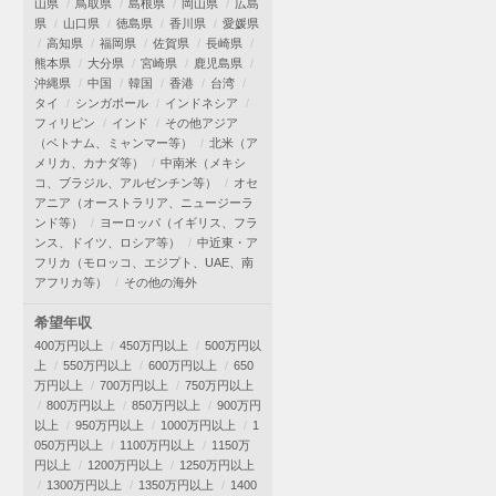
山県
鳥取県
島根県
岡山県
広島
県
山口県
徳島県
香川県
愛媛県
高知県
福岡県
佐賀県
長崎県
熊本県
大分県
宮崎県
鹿児島県
沖縄県
中国
韓国
香港
台湾
タイ
シンガポール
インドネシア
フィリピン
インド
その他アジア
（ベトナム、ミャンマー等）
北米（ア
メリカ、カナダ等）
中南米（メキシ
コ、ブラジル、アルゼンチン等）
オセ
アニア（オーストラリア、ニュージーラ
ンド等）
ヨーロッパ（イギリス、フラ
ンス、ドイツ、ロシア等）
中近東・ア
フリカ（モロッコ、エジプト、UAE、南
アフリカ等）
その他の海外
希望年収
400万円以上
450万円以上
500万円以
上
550万円以上
600万円以上
650
万円以上
700万円以上
750万円以上
800万円以上
850万円以上
900万円
以上
950万円以上
1000万円以上
1
050万円以上
1100万円以上
1150万
円以上
1200万円以上
1250万円以上
1300万円以上
1350万円以上
1400