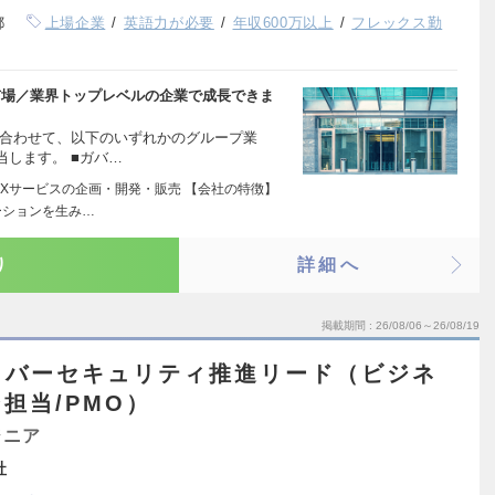
都
上場企業
英語力が必要
年収600万以上
フレックス勤
市場／業界トップレベルの企業で成長できま
に合わせて、以下のいずれかのグループ業
します。 ■ガバ…
DXサービスの企画・開発・販売 【会社の特徴】
ーションを生み…
り
詳細へ
掲載期間
26/08/06～26/08/19
イバーセキュリティ推進リード（ビジネ
担当/PMO）
ジニア
社