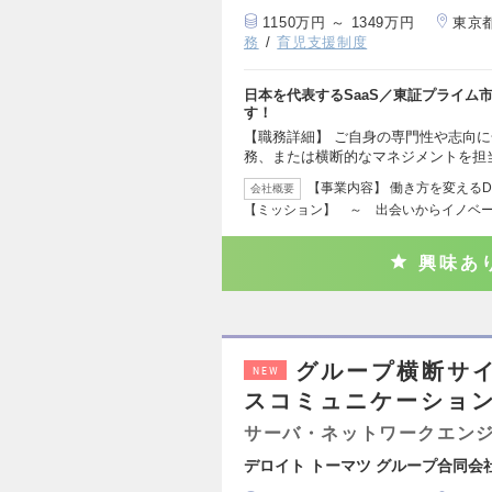
1150万円 ～ 1349万円
東京
務
育児支援制度
日本を代表するSaaS／東証プライム
す！
【職務詳細】 ご自身の専門性や志向
務、または横断的なマネジメントを担当
【事業内容】 働き方を変える
会社概要
【ミッション】 ～ 出会いからイノベ
興味あ
グループ横断サ
NEW
スコミュニケーション
サーバ・ネットワークエン
デロイト トーマツ グループ合同会