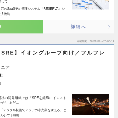
対して「…
応のSaaS予約管理システム「RESERVA」シ
決済機能…
り
詳細へ
掲載期間
26/08/06～26/08/19
SRE】イオングループ向け／フルフレ
ジニア
社
県
で同社の開発組織では「SREを組織にインスト
たが、まだ…
「デジタル技術でアジアの小売業を変える」と
タルシフト戦略…