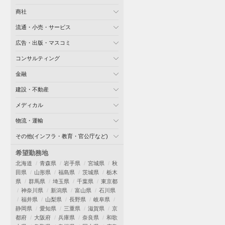
商社
流通・小売・サービス
広告・出版・マスコミ
コンサルティング
金融
建設・不動産
メディカル
物流・運輸
その他(インフラ・教育・官公庁など)
希望勤務地
北海道
青森県
岩手県
宮城県
秋
田県
山形県
福島県
茨城県
栃木
県
群馬県
埼玉県
千葉県
東京都
神奈川県
新潟県
富山県
石川県
福井県
山梨県
長野県
岐阜県
静岡県
愛知県
三重県
滋賀県
京
都府
大阪府
兵庫県
奈良県
和歌