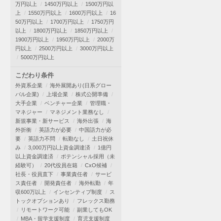
万円以上
1450万円以上
1500万円以
上
1550万円以上
1600万円以上
16
50万円以上
1700万円以上
1750万円
以上
1800万円以上
1850万円以上
1900万円以上
1950万円以上
2000万
円以上
2500万円以上
3000万円以上
5000万円以上
こだわり条件
外資系企業
海外展開あり(日系グロー
バル企業)
上場企業
株式公開準備
大手企業
ベンチャー企業
管理職・
マネジャー
マネジメント業務なし
新規事業・新サービス
海外出張
海
外折衝
英語力が必要
中国語力が必
要
英語力不問
転勤なし
土日祝休
み
3,000万円以上資金調達済
1億円
以上資金調達済
ポテンシャル採用（未
経験可）
20代役員在籍
CxO候補
社長・役員直下
事業責任者
サービ
ス責任者
開発責任者
海外転勤
年
収600万以上
インセンティブ制度
ス
トックオプションあり
フレックス勤務
リモートワーク可能
副業してもOK
MBA・留学支援制度
育児支援制度