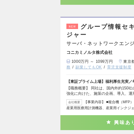
グループ情報セ
NEW
ジャー
サーバ・ネットワークエン
コニカミノルタ株式会社
1000万円 ～ 1099万円
東京
務
副業してもOK
育児支援制度
【東証プライム上場】福利厚生充実／年
【職務概要】 同社は、国内外約150
強化に向けた、施策の企画、導入、運
【事業内容】 ■複合機（MF
会社概要
産業用医療用計測機器、産業用インクジ
興味あ