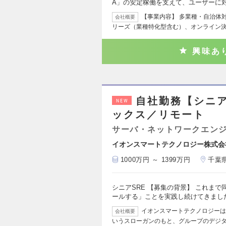
A」の安定稼働を支えて、ユーザーに
【事業内容】 多業種・自治体対
会社概要
リーズ（業種特化型含む）、オンライン
興味あ
自社勤務【シニア
NEW
ックス／リモート
サーバ・ネットワークエン
イオンスマートテクノロジー株式会
1000万円 ～ 1399万円
千葉
シニアSRE 【募集の背景】 これま
ールする」ことを実践し続けてきまし
イオンスマートテクノロジーは
会社概要
いうスローガンのもと、グループのデジ