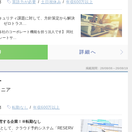
都
英語力が必要
土日祝休み
年収600万以上
セキュリティ課題に対して、方針策定から解決
。 ゼロトラス…
プ各社のコーポレート機能を担う法人です】 同社
レートサ…
り
詳細へ
掲載期間
26/08/06～26/08/19
ー
ジニア
都
転勤なし
年収600万以上
運営する企業！※転勤なし
として、クラウド予約システム「RESERV