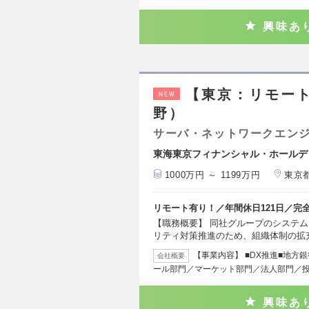
興味あ
【東京：リモー
NEW
野）
サーバ・ネットワークエン
東海東京フィナンシャル・ホールデ
1000万円 ～ 1199万円
東京
リモート有り！／年間休日121日／完
【職務概要】 同社グループのシステ
リティ対策推進のため、組織体制の拡
【事業内容】 ■DX推進■地方
会社概要
ール部門／マーケット部門／法人部門／
興味あ