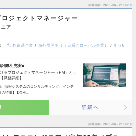
掲載期間
26/08/06～26/08/19
プロジェクトマネージャー
ジニア
都
外資系企業
海外展開あり（日系グローバル企業）
年収6
福利厚生充実■
おけるプロジェクトマネージャー（PM）とし
 【職務詳細】…
発、情報システムのコンサルティング、インテ
の特徴】 DX推…
り
詳細へ
掲載期間
26/08/06～26/08/19