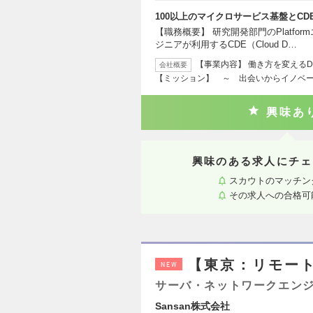
100以上のマイクロサービス基盤とCD
【職務概要】 研究開発部門のPlatfo
ジニアが利用するCDE（Cloud D…
【事業内容】 働き方を変える
会社概要
【ミッション】 ～ 出会いからイノベ
興味あ
興味のある求人にチェ
スカウトのマッチン
その求人への合格可
【東京：リモー
NEW
サーバ・ネットワークエン
Sansan株式会社