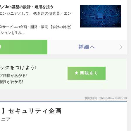
E／Job基盤の設計・運用を担う
rmエンジニアとして、40名超の研究員・エン
DXサービスの企画・開発・販売 【会社の特徴】
ーションを生み…
り
詳細へ
ックをつけよう!
興味あり
グ精度があがる!
能性がわかる!
掲載期間
26/08/06～26/08/19
ト】セキュリティ企画
ジニア