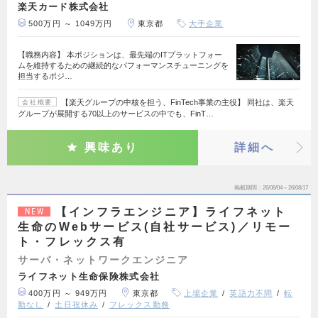
楽天カード株式会社
500万円 ～ 1049万円
東京都
大手企業
【職務内容】 本ポジションは、最先端のITプラットフォー
ムを維持するための継続的なパフォーマンスチューニングを
担当するポジ…
【楽天グループの中核を担う、FinTech事業の主役】 同社は、楽天
会社概要
グループが展開する70以上のサービスの中でも、FinT…
興味あり
詳細へ
掲載期間
26/08/04～26/08/17
【インフラエンジニア】ライフネット
NEW
生命のWebサービス(自社サービス)／リモー
ト・フレックス有
サーバ・ネットワークエンジニア
ライフネット生命保険株式会社
400万円 ～ 949万円
東京都
上場企業
英語力不問
転
勤なし
土日祝休み
フレックス勤務