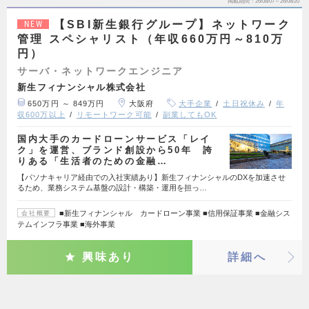
掲載期間
26/08/07～26/08/20
【SBI新生銀行グループ】ネットワーク
NEW
管理 スペシャリスト（年収660万円～810万
円）
サーバ・ネットワークエンジニア
新生フィナンシャル株式会社
650万円 ～ 849万円
大阪府
大手企業
土日祝休み
年
収600万以上
リモートワーク可能
副業してもOK
国内大手のカードローンサービス「レイ
ク」を運営、ブランド創設から50年 誇
りある「生活者のための金融…
【パソナキャリア経由での入社実績あり】新生フィナンシャルのDXを加速させ
るため、業務システム基盤の設計・構築・運用を担っ…
■新生フィナンシャル カードローン事業 ■信用保証事業 ■金融シス
会社概要
テムインフラ事業 ■海外事業
興味あり
詳細へ