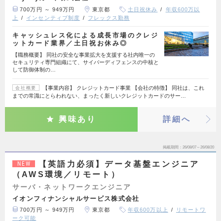
700万円 ～ 949万円
東京都
土日祝休み
年収600万以
上
インセンティブ制度
フレックス勤務
キャッシュレス化による成長市場のクレジ
ットカード業界／土日祝お休み◎
【職務概要】 同社の安全な事業拡大を支援する社内唯一の
セキュリティ専門組織にて、サイバーディフェンスの中核と
して防御体制の…
【事業内容】 クレジットカード事業 【会社の特徴】 同社は、これ
会社概要
までの常識にとらわれない、まったく新しいクレジットカードのサー…
興味あり
詳細へ
掲載期間
26/08/07～26/08/20
【英語力必須】データ基盤エンジニア
NEW
（AWS環境／リモート）
サーバ・ネットワークエンジニア
イオンフィナンシャルサービス株式会社
700万円 ～ 949万円
東京都
年収600万以上
リモートワ
ーク可能