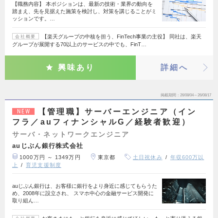
【職務内容】 本ポジションは、最新の技術・業界の動向を
踏まえ、先を見据えた施策を検討し、対策を講じることがミ
ッションです。…
【楽天グループの中核を担う、FinTech事業の主役】 同社は、楽天
会社概要
グループが展開する70以上のサービスの中でも、FinT…
興味あり
詳細へ
掲載期間
26/08/04～26/08/17
【管理職】サーバーエンジニア（イン
NEW
フラ／auフィナンシャルG／経験者歓迎）
サーバ・ネットワークエンジニア
auじぶん銀行株式会社
1000万円 ～ 1349万円
東京都
土日祝休み
年収600万以
上
育児支援制度
auじぶん銀行は、お客様に銀行をより身近に感じてもらうた
め、2008年に設立され、 スマホ中心の金融サービス開発に
取り組ん…