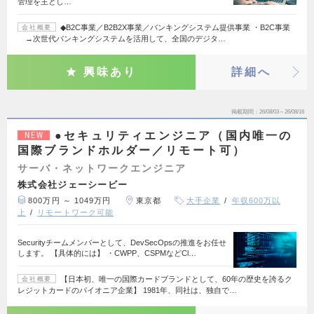
管理を主とし…
◆B2C事業／B2B2X事業／バンキングシステム提供事業 ・B2C事業
会社概要
→次世代バンキングシステムを活用して、全国のデジタ…
興味あり
詳細へ
掲載期間
26/08/03～26/08/16
●セキュリティエンジニア（国内唯一の
NEW
国際ブランドホルダー／リモート可）
サーバ・ネットワークエンジニア
株式会社ジェーシービー
800万円 ～ 1049万円
東京都
大手企業
年収600万以
上
リモートワーク可能
Securityチームメンバーとして、DevSecOpsの推進をお任せ
します。 【具体的には】 ・CWPP、CSPMなどCl…
【日本初、唯一の国際カードブランドとして、60年の歴史を誇るク
会社概要
レジットカードのパイオニア企業】 1981年、同社は、独自で…