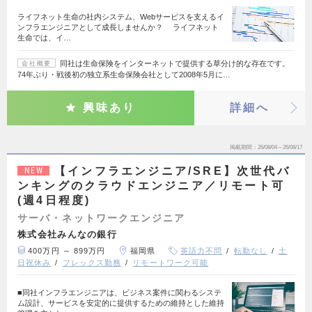
ライフネット生命の社内システム、Webサービスを支えるイ
ンフラエンジニアとして成長しませんか？ ライフネット
生命では、イ…
同社は生命保険をインターネットで提供する草分け的な存在です。
会社概要
74年ぶり・戦後初の独立系生命保険会社として2008年5月に…
興味あり
詳細へ
掲載期間
26/08/04～26/08/17
【インフラエンジニア/SRE】次世代バ
NEW
ンキングのクラウドエンジニア／リモート可
(週4日程度)
サーバ・ネットワークエンジニア
株式会社みんなの銀行
400万円 ～ 899万円
福岡県
英語力不問
転勤なし
土
日祝休み
フレックス勤務
リモートワーク可能
■同社インフラエンジニアは、ビジネス案件に関わるシステ
ム設計、サービスを安定的に提供するための維持とした維持