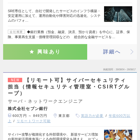
SRE専任として、自社で開発したサービスのインフラ構築・
安定運用に加えて、運用自動化や障害対応の迅速化、システ
ムのパフォ…
◆銀行業務（預金、融資、決済、預かり資産）を中心に、証券、保
会社概要
険、事業再生支援・債権管理回収などの 総合的な金融サービスを…
興味あり
詳細へ
掲載期間
26/08/04～26/08/17
【リモート可】サイバーセキュリティ
NEW
担当（情報セキュリティ管理室・CSIRTグル
ープ）
サーバ・ネットワークエンジニア
株式会社セブン銀行
600万円 ～ 849万円
東京都
英語力が必要
年収600万以
上
リモートワーク可能
サイバー攻撃が複雑化する外部環境や、 新規サービス増加
や新技術活用推進等による内部環境変化を踏まえ、 セブン