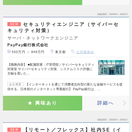
掲載期間
26/08/04～26/08/17
セキュリティエンジニア（サイバーセ
NEW
キュリティ対策）
サーバ・ネットワークエンジニア
PayPay銀行株式会社
550万円 ～ 849万円
東京都
土日祝休み
【職務内容】 ■配属部署：IT管理部／サイバーセキュリティ
対策室 サイバーセキュリティ対策、システムリスク評価に
主軸を置いた…
【インターネットを通じて消費者志向型の新たな金融サービスを提
会社概要
供する、日本初のインターネット専業銀行】 PayPay銀行は、…
興味あり
詳細へ
掲載期間
26/08/04～26/08/17
【リモート／フレックス】社内SE（イ
NEW