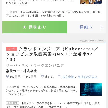
銀行グループ全体…
1.国内ATM事業 ・全都道府県に28000台以上のATMを設置 ・1日280
会社概要
万人以上のお客さまの利用 ・670以上のATM提…
興味あり
詳細へ
掲載期間
26/08/04～26/08/17
クラウドエンジニア（Kubernetes／
NEW
ショッピング取扱高国内No.1／定着率97.
7％）
サーバ・ネットワークエンジニア
楽天カード株式会社
600万円 ～ 849万円
東京都
大手企業
年収600万以上
【職務内容】 本ポジションは、最新の技術・業界の動向を
踏まえ、先を見据えた施策を検討し、対策を講じることがミ
ッションです。…
【楽天グループの中核を担う、FinTech事業の主役】 同社は、楽天
会社概要
グループが展開する70以上のサービスの中でも、FinT…