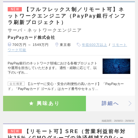
【フルフレックス制／リモート可】ネ
NEW
ットワークエンジニア（PayPay銀行インフ
ラ刷新プロジェクト）
サーバ・ネットワークエンジニア
PayPayカード株式会社
700万円 ～ 1549万円
東京都
年収600万以上
リモート
ワーク可能
PayPay銀行のネットワーク領域における各種プロジェクト
や運用を担当していただきます。 適性・経験に応じて、以
下のいずれ…
【ユーザーに安心・安全の利便性の高いカード】 「PayPayカー
会社概要
ド」「PayPayカード ゴールド」はカード番号やセキュリ…
興味あり
詳細へ
掲載期間
26/08/03～26/08/16
【リモート可】SRE（営業利益前年対
NEW
比35%／GMOグループの決済領域TOPシェ