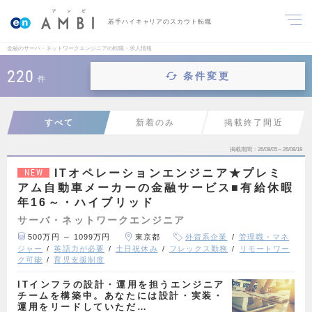
若手ハイキャリアのスカウト転職
金融のサーバ・ネットワークエンジニアの転職・求人情報
220
条件変更
件
すべて
新着のみ
掲載終了間近
掲載期間
26/08/05～26/08/18
ITオペレーションエンジニア★プレミ
NEW
アム自動車メーカーの金融サービス■有給休暇
年16～・ハイブリッド
サーバ・ネットワークエンジニア
500万円 ～ 1099万円
東京都
外資系企業
管理職・マネ
ジャー
英語力が必要
土日祝休み
フレックス勤務
リモートワー
ク可能
育児支援制度
ITインフラの設計・運用を担うエンジニア
チームを構築中。あなたには設計・実装・
運用をリードしていただ…