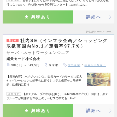
お客さまにもっと銀行を身近に感じてほしい。もっと寄り添える銀
会社概要
行になりたい。 その想いから2008年にスタートしたauじぶん…
興味あり
詳細へ
掲載期間
26/08/04～26/08/17
社内SE（インフラ企画／ショッピング
NEW
取扱高国内No.1／定着率97.7％）
サーバ・ネットワークエンジニア
楽天カード株式会社
700万円 ～ 849万円
東京都
大手企業
年収600万以上
【業務内容】 本ポジションは、楽天カードのサービス拡大
やオペレーションの効率化に伴うシステム投資をより効率
的、効果的に行う…
【楽天グループの中核を担う、FinTech事業の主役】 同社は、楽天
会社概要
グループが展開する70以上のサービスの中でも、FinT…
興味あり
詳細へ