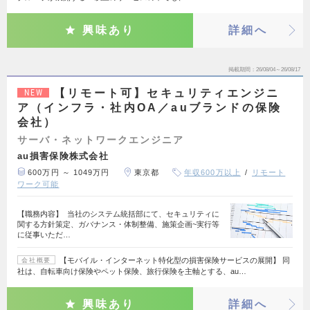
興味あり
詳細へ
掲載期間
26/08/04～26/08/17
【リモート可】セキュリティエンジニ
NEW
ア（インフラ・社内OA／auブランドの保険
会社）
サーバ・ネットワークエンジニア
au損害保険株式会社
600万円 ～ 1049万円
東京都
年収600万以上
リモート
ワーク可能
【職務内容】 当社のシステム統括部にて、セキュリティに
関する方針策定、ガバナンス・体制整備、施策企画~実行等
に従事いただ…
【モバイル・インターネット特化型の損害保険サービスの展開】 同
会社概要
社は、自転車向け保険やペット保険、旅行保険を主軸とする、au…
興味あり
詳細へ