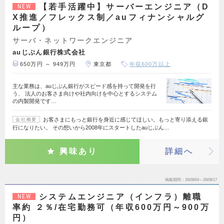
【若手活躍中】サーバーエンジニア（D
NEW
X推進／フレックス制／auフィナンシャルグ
ループ）
サーバ・ネットワークエンジニア
auじぶん銀行株式会社
650万円 ～ 949万円
東京都
年収600万以上
主な業務は、auじぶん銀行がスピード感を持って開発を行
う、 法人のお客さま向けや社内向けを中心とするシステム
の内製開発です…
お客さまにもっと銀行を身近に感じてほしい。もっと寄り添える銀
会社概要
行になりたい。 その想いから2008年にスタートしたauじぶん…
興味あり
詳細へ
掲載期間
26/08/04～26/08/17
システムエンジニア（インフラ）離職
NEW
率約 ２％/在宅勤務可（年収600万円～900万
円）