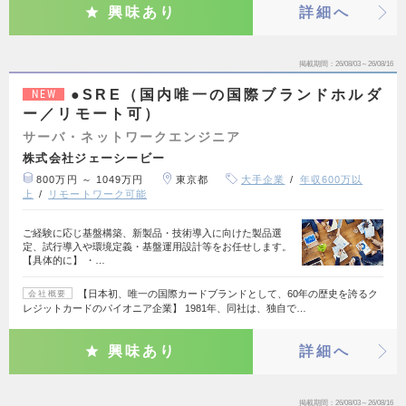
興味あり
詳細へ
掲載期間
26/08/03～26/08/16
●SRE（国内唯一の国際ブランドホルダ
NEW
ー／リモート可）
サーバ・ネットワークエンジニア
株式会社ジェーシービー
800万円 ～ 1049万円
東京都
大手企業
年収600万以
上
リモートワーク可能
ご経験に応じ基盤構築、新製品・技術導入に向けた製品選
定、試行導入や環境定義・基盤運用設計等をお任せします。
【具体的に】 ・…
【日本初、唯一の国際カードブランドとして、60年の歴史を誇るク
会社概要
レジットカードのパイオニア企業】 1981年、同社は、独自で…
興味あり
詳細へ
掲載期間
26/08/03～26/08/16