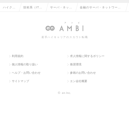
ハイクラ
技術系（IT・
サーバ・ネット
金融のサーバ・ネットワーク
ス求人TO
Web・通信
ワークエンジニ
エンジニアの転職・求人情報
P
系）
ア
一覧
若手ハイキャリアのスカウト転職
利用規約
求人情報に関するポリシー
個人情報の取り扱い
推奨環境
ヘルプ・お問い合わせ
参画のお問い合わせ
サイトマップ
エン会社概要
©
en Inc.