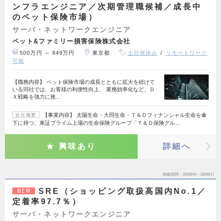
ンフラエンジニア／次期管理職候補／成長中
のペット保険市場）
サーバ・ネットワークエンジニア
ペット&ファミリー損害保険株式会社
500万円 ～ 849万円
東京都
土日祝休み
リモートワーク
可能
【職務内容】 ペット保険市場の成長とともに拡大を続けて
いる同社では、お客様の利便性向上、 業務効率化など、Ｄ
Ｘ戦略を強力に推…
【事業内容】 太陽生命・大同生命・Ｔ＆Ｄフィナンシャル生命を傘
会社概要
下に持つ、東証プライム上場の生命保険グループ「Ｔ＆Ｄ保険グル…
興味あり
詳細へ
掲載期間
26/08/04～26/08/17
SRE（ショッピング取扱高国内No.1／
NEW
定着率97.7％）
サーバ・ネットワークエンジニア