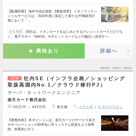
【配属部署】 海外与信企画部 【募集背景】 イオンフィナン
シャルサービスは、2026年度に策定した新たな中期経営計
画において「…
同社は、イオンカードをはじめとするクレジットカードだけでな
会社概要
く、電子マネー「WAON」やデビットカードなどの幅広い決済サー…
興味あり
詳細へ
掲載期間
26/08/07～26/08/20
社内SE（インフラ企画／ショッピング
NEW
取扱高国内No.1／クラウド移行PJ）
サーバ・ネットワークエンジニア
楽天カード株式会社
700万円 ～ 849万円
東京都
大手企業
年収600万以上
【業務内容】 本ポジションは、楽天カードのサービス拡大
やオペレーションの効率化に伴うシステム投資をより効率
的、効果的に行う…