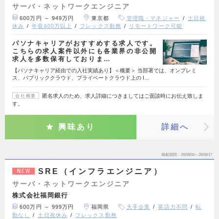
サーバ・ネットワークエンジニア
600万円 ～ 949万円
東京都
管理職・マネジャー
土日祝
休み
年収600万以上
フレックス勤務
リモートワーク可能
パソナキャリアがおすすめする求人です。
こちらの求人案件以外にも各業界の非公開
求人を多数保有しておりま…
【パソナキャリア経由での入社実績あり】＜概要＞ 当部署では、オンプレミ
ス、パブリッククラウド、プライベートクラウド上の I…
匿名求人のため、求人詳細につきましてはご面談時にお伝え致しま
会社概要
す。
興味あり
詳細へ
掲載期間
26/08/04～26/08/17
SRE（インフラエンジニア）
NEW
サーバ・ネットワークエンジニア
株式会社福岡銀行
600万円 ～ 999万円
福岡県
大手企業
英語力不問
転
勤なし
土日祝休み
フレックス勤務