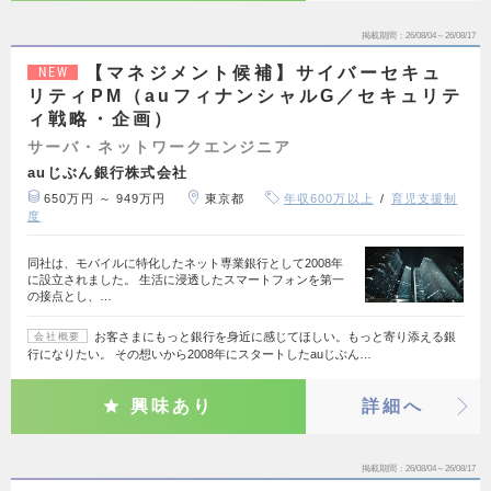
掲載期間
26/08/04～26/08/17
【マネジメント候補】サイバーセキュ
NEW
リティPM（auフィナンシャルG／セキュリテ
ィ戦略・企画）
サーバ・ネットワークエンジニア
auじぶん銀行株式会社
650万円 ～ 949万円
東京都
年収600万以上
育児支援制
度
同社は、モバイルに特化したネット専業銀行として2008年
に設立されました。 生活に浸透したスマートフォンを第一
の接点とし、…
お客さまにもっと銀行を身近に感じてほしい。もっと寄り添える銀
会社概要
行になりたい。 その想いから2008年にスタートしたauじぶん…
興味あり
詳細へ
掲載期間
26/08/04～26/08/17