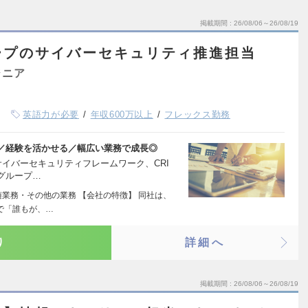
掲載期間
26/08/06～26/08/19
ープのサイバーセキュリティ推進担当
ジニア
英語力が必要
年収600万以上
フレックス勤務
／経験を活かせる／幅広い業務で成長◎
サイバーセキュリティフレームワーク、CRI
グループ…
随業務・その他の業務 【会社の特徴】 同社は、
で「誰もが、…
り
詳細へ
掲載期間
26/08/06～26/08/19