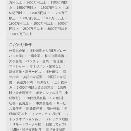
万円以上
1450万円以上
1500万円以
上
1550万円以上
1600万円以上
16
50万円以上
1700万円以上
1750万円
以上
1800万円以上
1850万円以上
1900万円以上
1950万円以上
2000万
円以上
2500万円以上
3000万円以上
5000万円以上
こだわり条件
外資系企業
海外展開あり(日系グロー
バル企業)
上場企業
株式公開準備
大手企業
ベンチャー企業
管理職・
マネジャー
マネジメント業務なし
新規事業・新サービス
海外出張
海
外折衝
英語力が必要
中国語力が必
要
英語力不問
転勤なし
土日祝休
み
3,000万円以上資金調達済
1億円
以上資金調達済
ポテンシャル採用（未
経験可）
20代役員在籍
CxO候補
社長・役員直下
事業責任者
サービ
ス責任者
開発責任者
海外転勤
年
収600万以上
インセンティブ制度
ス
トックオプションあり
フレックス勤務
リモートワーク可能
副業してもOK
MBA・留学支援制度
育児支援制度