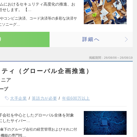
ームにおけるセキュリティ高度化の推進、お
任せします。 【…
やコンビニ決済、コード決済等の多彩な決済サ
にソニーグ…
り
詳細へ
掲載期間
26/08/06～26/08/19
リティ（グローバル企画推進）
ジニア
ープ
大手企業
英語力が必要
年収600万以上
子会社を中心としたグローバル全体を対象
にしたサイバー…
傘下のグループ会社の経営管理およびそれに付
・機能の専門性…