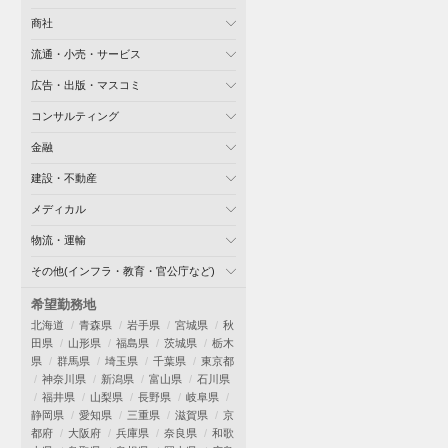
商社
流通・小売・サービス
広告・出版・マスコミ
コンサルティング
金融
建設・不動産
メディカル
物流・運輸
その他(インフラ・教育・官公庁など)
希望勤務地
北海道
青森県
岩手県
宮城県
秋
田県
山形県
福島県
茨城県
栃木
県
群馬県
埼玉県
千葉県
東京都
神奈川県
新潟県
富山県
石川県
福井県
山梨県
長野県
岐阜県
静岡県
愛知県
三重県
滋賀県
京
都府
大阪府
兵庫県
奈良県
和歌