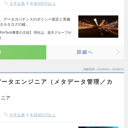
大手企業
年収600万以上
善、データガバナンスのポリシー策定と実施
ータカタログの維…
inTech事業の主役】 同社は、楽天グループが
T…
り
詳細へ
掲載期間
26/08/06～26/08/19
データエンジニア（メタデータ管理／カ
ジニア
大手企業
年収600万以上