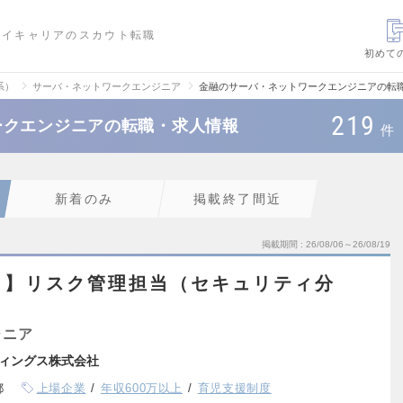
ハイキャリアのスカウト転職
初めて
系）
サーバ・ネットワークエンジニア
金融のサーバ・ネットワークエンジニアの転
219
ークエンジニアの転職・求人情報
件
新着のみ
掲載終了間近
掲載期間
26/08/06～26/08/19
ト】リスク管理担当（セキュリティ分
ジニア
ィングス株式会社
都
上場企業
年収600万以上
育児支援制度