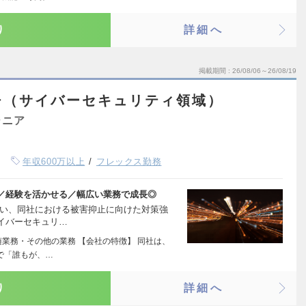
り
詳細へ
掲載期間
26/08/06～26/08/19
チ（サイバーセキュリティ領域）
ジニア
年収600万以上
フレックス勤務
／経験を活かせる／幅広い業務で成長◎
伴い、同社における被害抑止に向けた対策強
イバーセキュリ…
随業務・その他の業務 【会社の特徴】 同社は、
で「誰もが、…
り
詳細へ