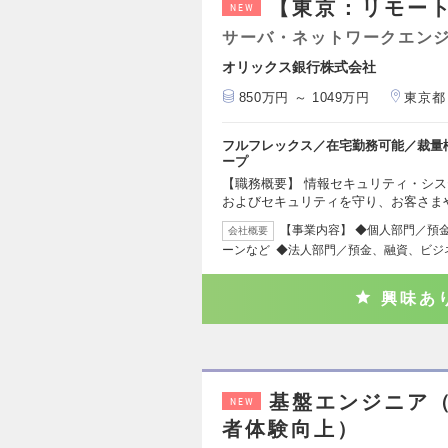
【東京：リモー
NEW
サーバ・ネットワークエン
オリックス銀行株式会社
850万円 ～ 1049万円
東京都
フルフレックス／在宅勤務可能／裁量
ープ
【職務概要】 情報セキュリティ・シ
およびセキュリティを守り、お客さま
【事業内容】 ◆個人部門／預
会社概要
ーンなど ◆法人部門／預金、融資、ビジ
興味あ
基盤エンジニア（M
NEW
者体験向上）