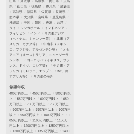
山県
鳥取県
島根県
岡山県
広島
県
山口県
徳島県
香川県
愛媛県
高知県
福岡県
佐賀県
長崎県
熊本県
大分県
宮崎県
鹿児島県
沖縄県
中国
韓国
香港
台湾
タイ
シンガポール
インドネシア
フィリピン
インド
その他アジア
（ベトナム、ミャンマー等）
北米（ア
メリカ、カナダ等）
中南米（メキシ
コ、ブラジル、アルゼンチン等）
オセ
アニア（オーストラリア、ニュージーラ
ンド等）
ヨーロッパ（イギリス、フラ
ンス、ドイツ、ロシア等）
中近東・ア
フリカ（モロッコ、エジプト、UAE、南
アフリカ等）
その他の海外
希望年収
400万円以上
450万円以上
500万円以
上
550万円以上
600万円以上
650
万円以上
700万円以上
750万円以上
800万円以上
850万円以上
900万円
以上
950万円以上
1000万円以上
1
050万円以上
1100万円以上
1150万
円以上
1200万円以上
1250万円以上
1300万円以上
1350万円以上
1400