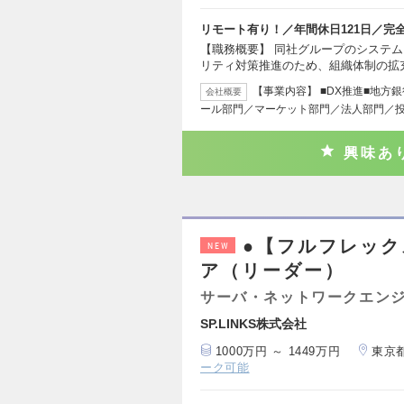
リモート有り！／年間休日121日／完
【職務概要】 同社グループのシステ
リティ対策推進のため、組織体制の拡
【事業内容】 ■DX推進■地方
会社概要
ール部門／マーケット部門／法人部門／
興味あ
●【フルフレッ
NEW
ア（リーダー）
サーバ・ネットワークエン
SP.LINKS株式会社
1000万円 ～ 1449万円
東京
ーク可能