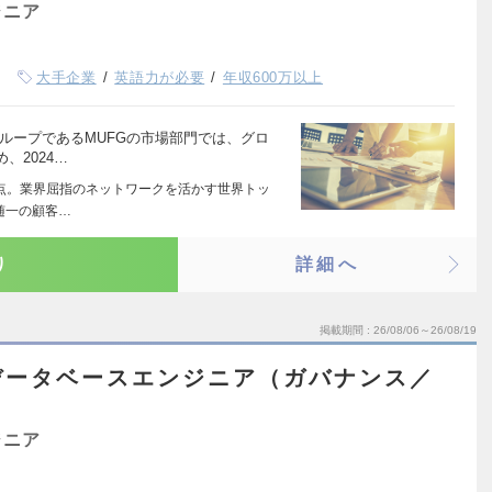
ジニア
大手企業
英語力が必要
年収600万以上
ループであるMUFGの市場部門では、グロ
、2024…
拠点。業界屈指のネットワークを活かす世界トッ
随一の顧客…
り
詳細へ
掲載期間
26/08/06～26/08/19
データベースエンジニア（ガバナンス／
）
ジニア