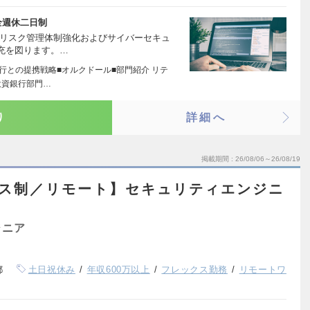
全週休二日制
ムリスク管理体制強化およびサイバーセキュ
充を図ります。…
銀行との提携戦略■オルクドール■部門紹介 リテ
投資銀行部門…
り
詳細へ
掲載期間
26/08/06～26/08/19
クス制／リモート】セキュリティエンジニ
ジニア
都
土日祝休み
年収600万以上
フレックス勤務
リモートワ