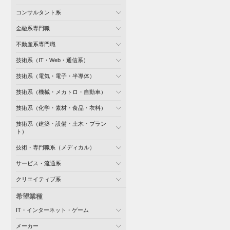
コンサルタント系
金融系専門職
不動産系専門職
技術系（IT・Web・通信系）
技術系（電気・電子・半導体）
技術系（機械・メカトロ・自動車）
技術系（化学・素材・食品・衣料）
技術系（建築・設備・土木・プラン
ト）
技術・専門職系（メディカル）
サービス・流通系
クリエイティブ系
希望業種
IT・インターネット・ゲーム
メーカー