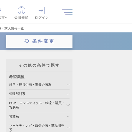
の方へ
会員登録
ログイン
職・求人情報一覧
条件変更
その他の条件で探す
希望職種
経営・経営企画・事業企画系
管理部門系
SCM・ロジスティクス・物流・購買・
貿易系
営業系
マーケティング・販促企画・商品開発
系