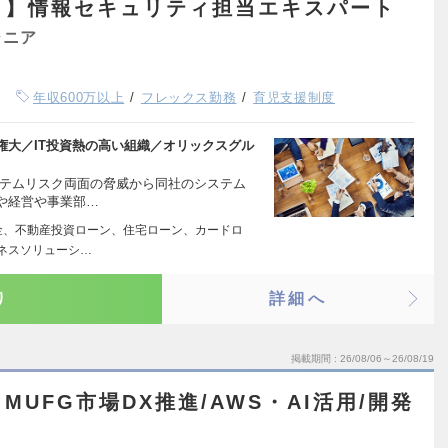
ト】情報セキュリティ担当エキスパート
ジニア
年収600万以上
フレックス勤務
育児支援制度
権大／IT投資熱の高い組織／オリックスグル
ステムリスク両面の脅威から同社のシステム
や経営や事業部…
金、不動産投資ローン、住宅ローン、カードロ
ネスソリューシ…
り
詳細へ
掲載期間
26/08/06～26/08/19
UFG市場DX推進/AWS・AI活用/開発