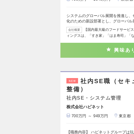
システムのグローバル展開を推進し、
化のための新設部署とし、グローバル
【国内最大級のフードサービス
会社概要
ィングスは、「すき家」「はま寿司」「
興味あ
社内SE職（セ
NEW
整備）
社内SE・システム管理
株式会社ハピネット
700万円 ～ 949万円
東京都
【職務内容】 ハピネットグループは