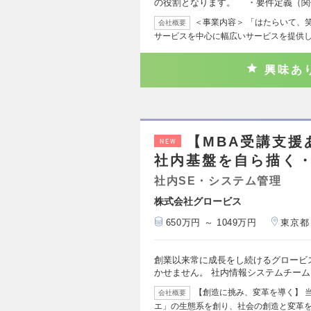
の役割となります。 ・要件定義（関
＜事業内容＞ 「はたらいて、
会社概要
サービスを中心に幅広いサービスを提供
興味あ
【MBA受講支援
NEW
社内基盤を自ら描く・
社内SE・システム管理
株式会社グロービス
650万円 ～ 1049万円
東京都
創業以来常に成長をし続けるグロービ
かせません。 社内情報システムチーム
【創造に挑み、変革を導く】 
会社概要
エ」の生態系を創り、社会の創造と変革