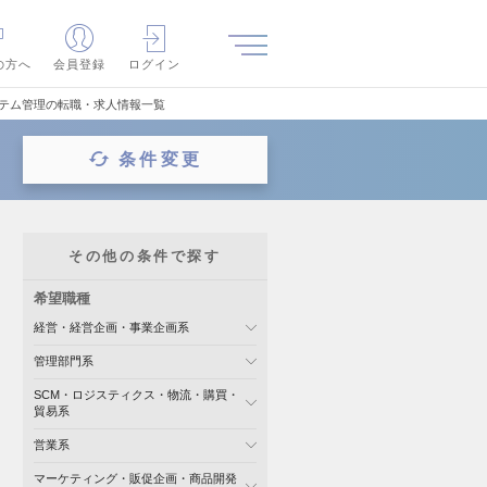
の方へ
会員登録
ログイン
ステム管理の転職・求人情報一覧
条件変更
その他の条件で探す
希望職種
経営・経営企画・事業企画系
管理部門系
SCM・ロジスティクス・物流・購買・
貿易系
営業系
マーケティング・販促企画・商品開発