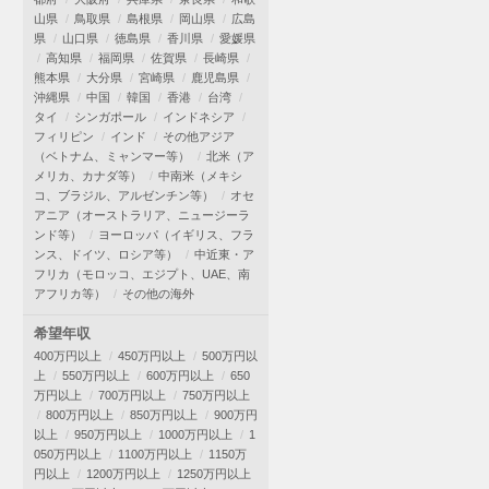
山県
鳥取県
島根県
岡山県
広島
県
山口県
徳島県
香川県
愛媛県
高知県
福岡県
佐賀県
長崎県
熊本県
大分県
宮崎県
鹿児島県
沖縄県
中国
韓国
香港
台湾
タイ
シンガポール
インドネシア
フィリピン
インド
その他アジア
（ベトナム、ミャンマー等）
北米（ア
メリカ、カナダ等）
中南米（メキシ
コ、ブラジル、アルゼンチン等）
オセ
アニア（オーストラリア、ニュージーラ
ンド等）
ヨーロッパ（イギリス、フラ
ンス、ドイツ、ロシア等）
中近東・ア
フリカ（モロッコ、エジプト、UAE、南
アフリカ等）
その他の海外
希望年収
400万円以上
450万円以上
500万円以
上
550万円以上
600万円以上
650
万円以上
700万円以上
750万円以上
800万円以上
850万円以上
900万円
以上
950万円以上
1000万円以上
1
050万円以上
1100万円以上
1150万
円以上
1200万円以上
1250万円以上