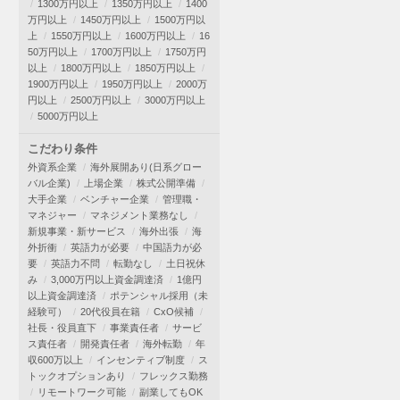
1300万円以上
1350万円以上
1400
万円以上
1450万円以上
1500万円以
上
1550万円以上
1600万円以上
16
50万円以上
1700万円以上
1750万円
以上
1800万円以上
1850万円以上
1900万円以上
1950万円以上
2000万
円以上
2500万円以上
3000万円以上
5000万円以上
こだわり条件
外資系企業
海外展開あり(日系グロー
バル企業)
上場企業
株式公開準備
大手企業
ベンチャー企業
管理職・
マネジャー
マネジメント業務なし
新規事業・新サービス
海外出張
海
外折衝
英語力が必要
中国語力が必
要
英語力不問
転勤なし
土日祝休
み
3,000万円以上資金調達済
1億円
以上資金調達済
ポテンシャル採用（未
経験可）
20代役員在籍
CxO候補
社長・役員直下
事業責任者
サービ
ス責任者
開発責任者
海外転勤
年
収600万以上
インセンティブ制度
ス
トックオプションあり
フレックス勤務
リモートワーク可能
副業してもOK