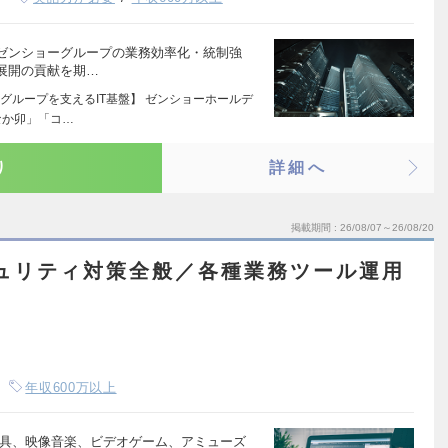
ゼンショーグループの業務効率化・統制強
展開の貢献を期…
グループを支えるIT基盤】 ゼンショーホールデ
なか卯」「コ…
り
詳細へ
掲載期間
26/08/07～26/08/20
キュリティ対策全般／各種業務ツール運用
年収600万以上
玩具、映像音楽、ビデオゲーム、アミューズ