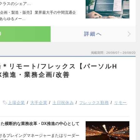
クラスのシェア…
企画・製造・販売】 業界最大手の中間流通企
たあらゆるメー…
り
詳細へ
掲載期間
26/08/07～26/08/20
＊リモート/フレックス【パーソルH
X推進・業務企画/改善
上場企業
大手企業
土日祝休み
フレックス勤務
リモー
した横断的な業務改革・DX推進の中心として
おけるプレイングマネージャーまたはリーダー