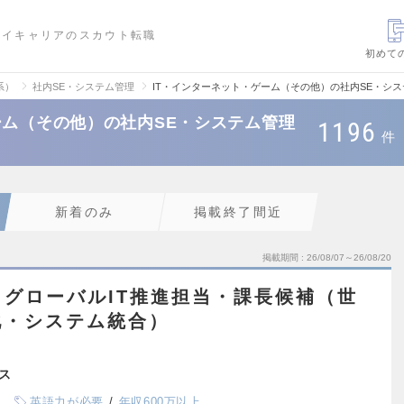
ハイキャリアのスカウト転職
初めて
系）
社内SE・システム管理
IT・インターネット・ゲーム（その他）の社内SE・シ
ーム（その他）の社内SE・システム管理
1196
件
新着のみ
掲載終了間近
掲載期間
26/08/07～26/08/20
グローバルIT推進担当・課長候補（世
化・システム統合）
ス
英語力が必要
年収600万以上