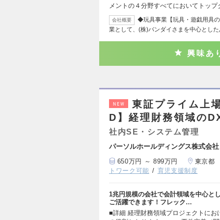
メントの４分野すべてにおいてトップ
◆玩具事業【玩具・遊戯用具の
会社概要
業として、(株)バンダイさまを中心とし
興味あ
東証プライム上場
NEW
D】経理財務領域のD
社内SE・システム管理
パーソルホールディングス株式会社
650万円 ～ 899万円
東京都
トワーク可能
育児支援制度
1兆円規模の会社で会計領域を中心と
ご活躍できます！フレック…
■詳細 経理財務領域プロジェクトに