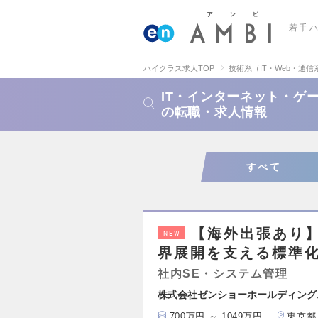
若手
ハイクラス求人TOP
技術系（IT・Web・通信
IT・インターネット・ゲ
の転職・求人情報
すべて
【海外出張あり】
NEW
界展開を支える標準
社内SE・システム管理
株式会社ゼンショーホールディング
700万円 ～ 1049万円
東京都