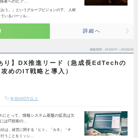
係者へのヒア…
笑おう。」というグループビジョンの下、 人材
しているパーソル…
り
詳細へ
掲載期間
26/08/07～26/08/20
あり】DX推進リード（急成長EdTechの
攻めのIT戦略と導入）
年収600万以上
スにとって、情報システム基盤の拡充は欠
にはIT技術の…
当社は、経営に関する「ヒト」「カネ」「チ
を行うことをミッシ…