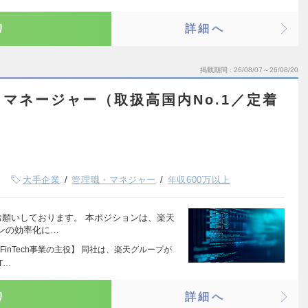
り
詳細へ
掲載期間
26/08/07～26/08/20
マネージャー（取扱高国内No.1／定着
大手企業
管理職・マネジャー
年収600万以上
お願いしております。 本ポジションは、楽天
ンの効率化に…
inTech事業の主役】 同社は、楽天グループが
T…
り
詳細へ