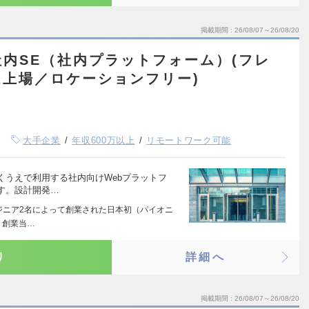
掲載期間
26/08/07～26/08/20
内SE（社内プラットフォーム）(フレ
上場／ロケーションフリー)
大手企業
年収600万以上
リモートワーク可能
くうえで利用する社内向けWebプラットフ
す。設計開発…
ンジニア2名によって創業された日本初（パイオニ
 創業当…
り
詳細へ
掲載期間
26/08/07～26/08/20