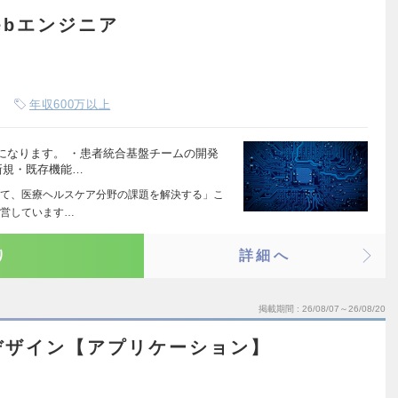
ebエンジニア
年収600万以上
になります。 ・患者統合基盤チームの開発
新規・既存機能…
て、医療ヘルスケア分野の課題を解決する」こ
運営しています…
り
詳細へ
掲載期間
26/08/07～26/08/20
デザイン【アプリケーション】