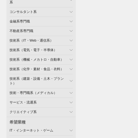
系
コンサルタント系
金融系専門職
不動産系専門職
技術系（IT・Web・通信系）
技術系（電気・電子・半導体）
技術系（機械・メカトロ・自動車）
技術系（化学・素材・食品・衣料）
技術系（建築・設備・土木・プラン
ト）
技術・専門職系（メディカル）
サービス・流通系
クリエイティブ系
希望業種
IT・インターネット・ゲーム