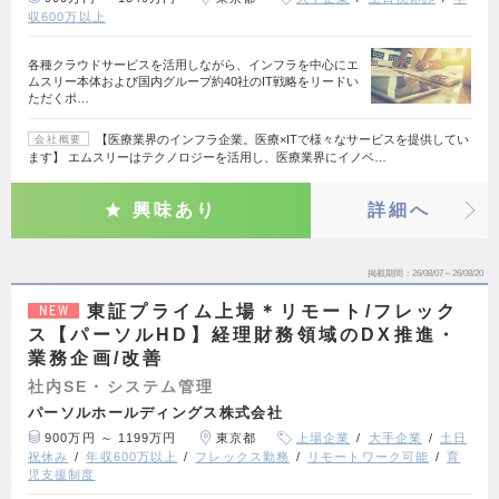
収600万以上
各種クラウドサービスを活用しながら、インフラを中心にエ
ムスリー本体および国内グループ約40社のIT戦略をリードい
ただくポ…
【医療業界のインフラ企業。医療×ITで様々なサービスを提供してい
会社概要
ます】 エムスリーはテクノロジーを活用し、医療業界にイノベ…
興味あり
詳細へ
掲載期間
26/08/07～26/08/20
東証プライム上場＊リモート/フレック
NEW
ス【パーソルHD】経理財務領域のDX推進・
業務企画/改善
社内SE・システム管理
パーソルホールディングス株式会社
900万円 ～ 1199万円
東京都
上場企業
大手企業
土日
祝休み
年収600万以上
フレックス勤務
リモートワーク可能
育
児支援制度