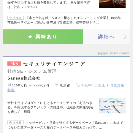
保守を担当する正社員を募集しています。 主な業務内容
は、社内システムの…
【水と空気を軸にSDGsに根ざしたエンジニリング企業】 1948年、
会社概要
荏原製作所グループ製品の販売及び設備工事、保守管理を担…
興味あり
詳細へ
掲載期間
26/08/07～26/08/20
セキュリティエンジニア
NEW
社内SE・システム管理
Sansan株式会社
1150万円 ～ 2999万円
東京都
年収600万以上
育児支援
制度
全社またはプロダクトにおけるセキュリティの「あるべき
姿」を実現するプロジェクトの推進や、仕組みの開発/実装
を通じて、組織…
主なサービス ・営業を強くするデータベース「Sansan」 これまで
会社概要
にない企業データベースと接点データベースを組み合わせて、…