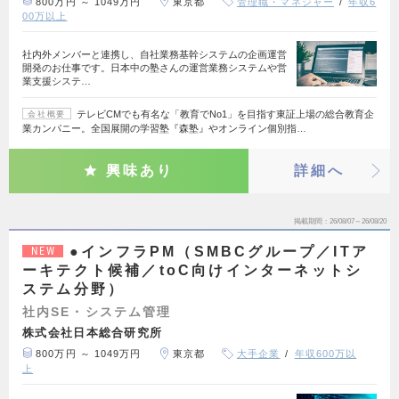
800万円 ～ 1049万円
東京都
管理職・マネジャー
年収6
00万以上
社内外メンバーと連携し、自社業務基幹システムの企画運営
開発のお仕事です。日本中の塾さんの運営業務システムや営
業支援システ…
テレビCMでも有名な「教育でNo1」を目指す東証上場の総合教育企
会社概要
業カンパニー。全国展開の学習塾『森塾』やオンライン個別指…
興味あり
詳細へ
掲載期間
26/08/07～26/08/20
●インフラPM（SMBCグループ／ITア
NEW
ーキテクト候補／toC向けインターネットシ
ステム分野）
社内SE・システム管理
株式会社日本総合研究所
800万円 ～ 1049万円
東京都
大手企業
年収600万以
上