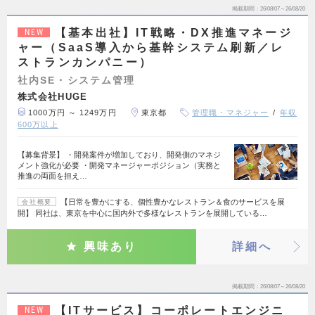
掲載期間
26/08/07～26/08/20
【基本出社】IT戦略・DX推進マネージ
NEW
ャー（SaaS導入から基幹システム刷新／レ
ストランカンパニー）
社内SE・システム管理
株式会社HUGE
1000万円 ～ 1249万円
東京都
管理職・マネジャー
年収
600万以上
【募集背景】 ・開発案件が増加しており、開発側のマネジ
メント強化が必要 ・開発マネージャーポジション（実務と
推進の両面を担え…
【日常を豊かにする、個性豊かなレストラン＆食のサービスを展
会社概要
開】 同社は、東京を中心に国内外で多様なレストランを展開している…
興味あり
詳細へ
掲載期間
26/08/07～26/08/20
【ITサービス】コーポレートエンジニ
NEW