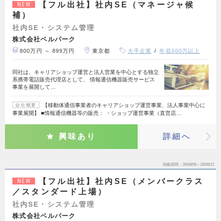
【フル出社】社内SE（マネージャ候
NEW
補）
社内SE・システム管理
株式会社ベルパーク
800万円 ～ 899万円
東京都
大手企業
年収600万以上
同社は、キャリアショップ運営と法人営業を中心とする独立
系携帯電話販売代理店として、 情報通信機器販売サービス
事業を展開して…
【移動体通信事業者のキャリアショップ運営事業、法人事業中心に
会社概要
事業展開】 ■情報通信機器等の販売： ・ショップ運営事業（直営店…
興味あり
詳細へ
掲載期間
26/08/08～26/08/21
【フル出社】社内SE（メンバークラス
NEW
／スタンダード上場）
社内SE・システム管理
株式会社ベルパーク