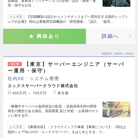
規構築、業務系アプリケーションの企画・設計・開発・運
用・保守をお任…
【空調機器の設計からメンテナンスまで一貫対応する国内トップシ
会社概要
ェアの企業】 同社は業務用空調機器の「研究開発」「設計」「販売…
興味あり
詳細へ
掲載期間
26/08/08～26/08/21
【東京】サーバーエンジニア（サーバ
NEW
ー運用・保守）
社内SE・システム管理
エックスサーバークラウド株式会社
400万円 ～ 799万円
東京都
・稼働中サーバーの負荷状況の監視 ・高負荷発生時や障害
発生の懸念がある場合、原因調査 及び 対処 ・お客様のサイ
トに対する不…
【事業内容】：クラウドインフラ事業 【事業について】：同社は、
会社概要
国内シェアNo.1※の「エックスサーバー」をはじめとする、ク…