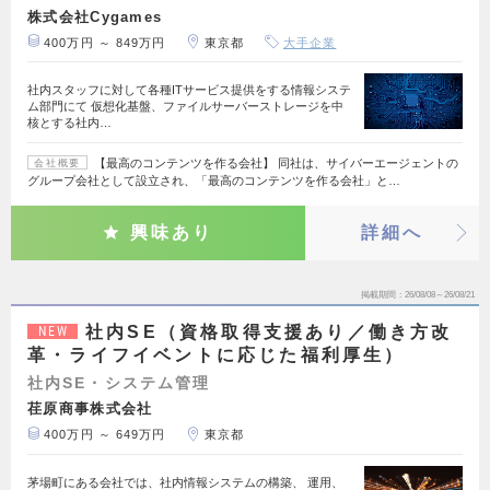
株式会社Cygames
400万円 ～ 849万円
東京都
大手企業
社内スタッフに対して各種ITサービス提供をする情報システ
ム部門にて 仮想化基盤、ファイルサーバーストレージを中
核とする社内…
【最高のコンテンツを作る会社】 同社は、サイバーエージェントの
会社概要
グループ会社として設立され、「最高のコンテンツを作る会社」と…
興味あり
詳細へ
掲載期間
26/08/08～26/08/21
社内SE（資格取得支援あり／働き方改
NEW
革・ライフイベントに応じた福利厚生）
社内SE・システム管理
荏原商事株式会社
400万円 ～ 649万円
東京都
茅場町にある会社では、社内情報システムの構築、 運用、