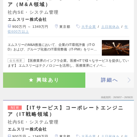
ア（M&A領域）
社内SE・システム管理
エムスリー株式会社
900万円 ～ 1349万円
東京都
大手企業
土日祝休み
年
収600万以上
エムスリーのM&A推進において、企業のIT環境評価（IT-D
D）および、グループ化後のIT環境整備（IT-PMI）をリー…
【医療業界のインフラ企業。医療×ITで様々なサービスを提供してい
会社概要
ます】 エムスリーはテクノロジーを活用し、医療業界にイノベ…
興味あり
詳細へ
掲載期間
26/08/07～26/08/20
【ITサービス】コーポレートエンジニ
NEW
ア（IT戦略領域）
社内SE・システム管理
エムスリー株式会社
900万円 ～ 1349万円
東京都
大手企業
土日祝休み
年