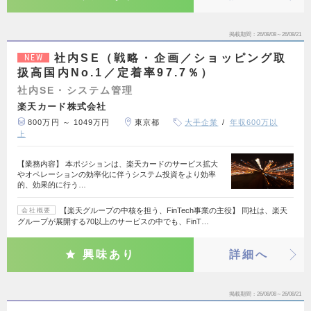
掲載期間
26/08/08～26/08/21
社内SE（戦略・企画／ショッピング取
NEW
扱高国内No.1／定着率97.7％）
社内SE・システム管理
楽天カード株式会社
800万円 ～ 1049万円
東京都
大手企業
年収600万以
上
【業務内容】 本ポジションは、楽天カードのサービス拡大
やオペレーションの効率化に伴うシステム投資をより効率
的、効果的に行う…
【楽天グループの中核を担う、FinTech事業の主役】 同社は、楽天
会社概要
グループが展開する70以上のサービスの中でも、FinT…
興味あり
詳細へ
掲載期間
26/08/08～26/08/21