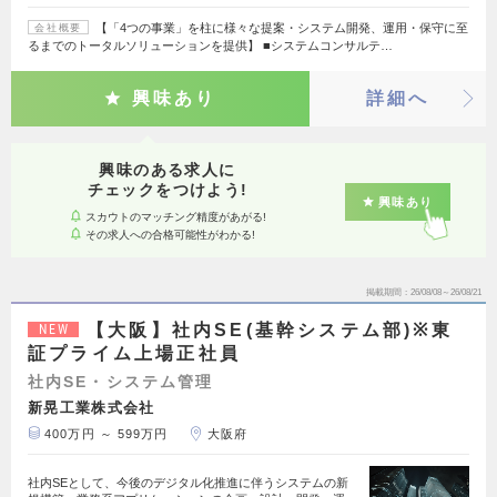
【「4つの事業」を柱に様々な提案・システム開発、運用・保守に至
会社概要
るまでのトータルソリューションを提供】 ■システムコンサルテ…
興味あり
詳細へ
興味のある求人に
チェックをつけよう!
興味あり
スカウトのマッチング精度があがる!
その求人への合格可能性がわかる!
掲載期間
26/08/08～26/08/21
【大阪】社内SE(基幹システム部)※東
NEW
証プライム上場正社員
社内SE・システム管理
新晃工業株式会社
400万円 ～ 599万円
大阪府
社内SEとして、今後のデジタル化推進に伴うシステムの新