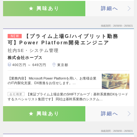
興味あり
詳細へ
掲載期間
26/08/08～26/08/21
【プライム上場G/ハイブリット勤務
NEW
可】Power Platform開発エンジニア
社内SE・システム管理
株式会社ホープス
400万円 ～ 649万円
東京都
【業務内容】 Microsoft Power Platformを用い、お客様企業
のIT内製化支援、DX推進をお任せします。…
【東証プライム上場企業のSHIFTグループ：基幹系業務DXをリード
会社概要
するスペシャリスト集団です】 同社は基幹系業務のシステム…
興味あり
詳細へ
掲載期間
26/08/08～26/08/21