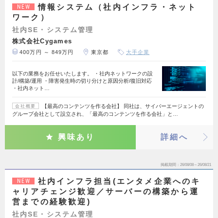
情報システム（社内インフラ・ネット
NEW
ワーク）
社内SE・システム管理
株式会社Cygames
400万円 ～ 849万円
東京都
大手企業
以下の業務をお任せいたします。 ・社内ネットワークの設
計/構築/運用 ・障害発生時の切り分けと原因分析/復旧対応
・社内ネット…
【最高のコンテンツを作る会社】 同社は、サイバーエージェントの
会社概要
グループ会社として設立され、「最高のコンテンツを作る会社」と…
興味あり
詳細へ
掲載期間
26/08/08～26/08/21
社内インフラ担当(エンタメ企業へのキ
NEW
ャリアチェンジ歓迎／サーバーの構築から運
営までの経験歓迎)
社内SE・システム管理