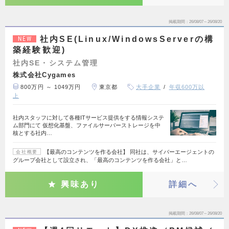
掲載期間
26/08/07～26/08/20
社内SE(Linux/WindowsServerの構
NEW
築経験歓迎)
社内SE・システム管理
株式会社Cygames
800万円 ～ 1049万円
東京都
大手企業
年収600万以
上
社内スタッフに対して各種ITサービス提供をする情報システ
ム部門にて 仮想化基盤、ファイルサーバーストレージを中
核とする社内…
【最高のコンテンツを作る会社】 同社は、サイバーエージェントの
会社概要
グループ会社として設立され、「最高のコンテンツを作る会社」と…
興味あり
詳細へ
掲載期間
26/08/07～26/08/20