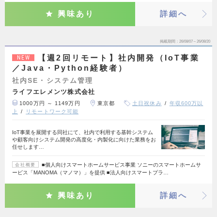
興味あり
詳細へ
掲載期間
26/08/07～26/08/20
【週2回リモート】社内開発（IoT事業
NEW
／Java・Python経験者）
社内SE・システム管理
ライフエレメンツ株式会社
1000万円 ～ 1149万円
東京都
土日祝休み
年収600万以
上
リモートワーク可能
IoT事業を展開する同社にて、社内で利用する基幹システム
や顧客向けシステム開発の高度化・内製化に向けた業務をお
任せします…
■個人向けスマートホームサービス事業 ソニーのスマートホームサ
会社概要
ービス「MANOMA（マノマ）」を提供 ■法人向けスマートプラ…
興味あり
詳細へ