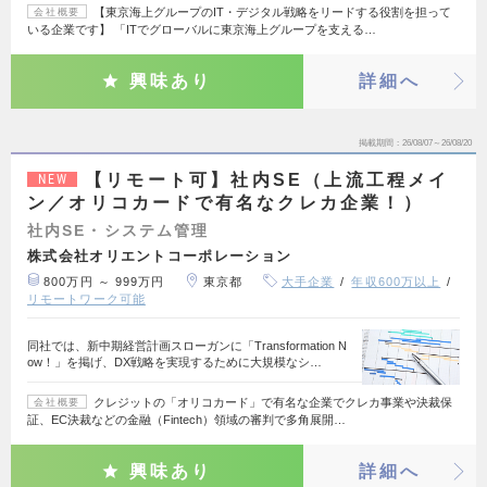
【東京海上グループのIT・デジタル戦略をリードする役割を担って
会社概要
いる企業です】 「ITでグローバルに東京海上グループを支える…
興味あり
詳細へ
掲載期間
26/08/07～26/08/20
【リモート可】社内SE（上流工程メイ
NEW
ン／オリコカードで有名なクレカ企業！）
社内SE・システム管理
株式会社オリエントコーポレーション
800万円 ～ 999万円
東京都
大手企業
年収600万以上
リモートワーク可能
同社では、新中期経営計画スローガンに「Transformation N
ow！」を掲げ、DX戦略を実現するために大規模なシ…
クレジットの「オリコカード」で有名な企業でクレカ事業や決裁保
会社概要
証、EC決裁などの金融（Fintech）領域の審判で多角展開…
興味あり
詳細へ