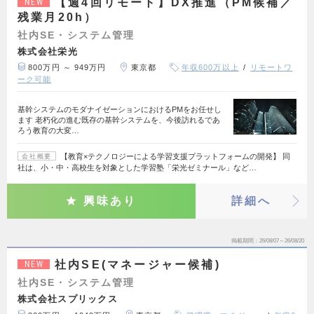
【週4回リモート】DX推進（PM候補／
NEW
残業月20h）
社内SE・システム管理
株式会社栄光
800万円 ～ 949万円
東京都
年収600万以上
リモートワ
ーク可能
基幹システムのモダナイゼーションにおけるPMをお任せし
ます 老朽化の進む既存の基幹システムを、今後訪れるであ
ろう教育の大変…
【教育×テクノロジーによる学習支援プラットフォームの開発】 同
会社概要
社は、小・中・高校生を対象とした学習塾「栄光ゼミナール」など…
興味あり
詳細へ
掲載期間
26/08/07～26/08/20
社内SE(マネージャー候補)
NEW
社内SE・システム管理
株式会社スプリックス