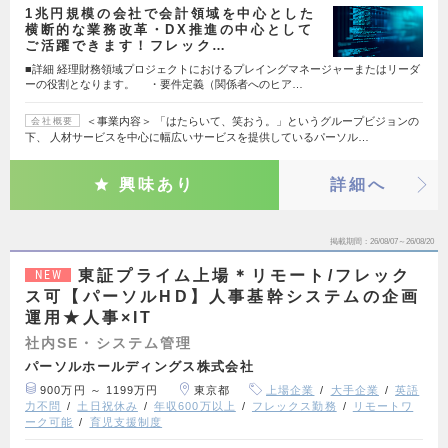
1兆円規模の会社で会計領域を中心とした
横断的な業務改革・DX推進の中心として
ご活躍できます！フレック…
■詳細 経理財務領域プロジェクトにおけるプレイングマネージャーまたはリーダ
ーの役割となります。 ・要件定義（関係者へのヒア…
＜事業内容＞ 「はたらいて、笑おう。」というグループビジョンの
会社概要
下、 人材サービスを中心に幅広いサービスを提供しているパーソル…
興味あり
詳細へ
掲載期間
26/08/07～26/08/20
東証プライム上場＊リモート/フレック
NEW
ス可【パーソルHD】人事基幹システムの企画
運用★人事×IT
社内SE・システム管理
パーソルホールディングス株式会社
900万円 ～ 1199万円
東京都
上場企業
大手企業
英語
力不問
土日祝休み
年収600万以上
フレックス勤務
リモートワ
ーク可能
育児支援制度