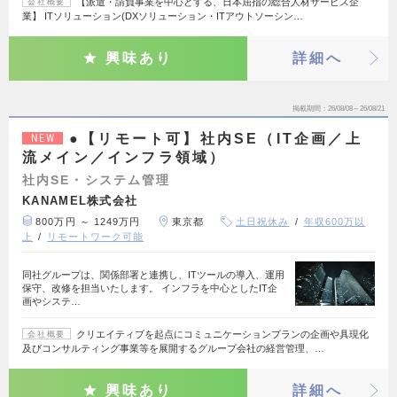
【派遣・請負事業を中心とする、日本屈指の総合人材サービス企
会社概要
業】 ITソリューション(DXソリューション・ITアウトソーシン…
興味あり
詳細へ
掲載期間
26/08/08～26/08/21
●【リモート可】社内SE（IT企画／上
NEW
流メイン／インフラ領域）
社内SE・システム管理
KANAMEL株式会社
800万円 ～ 1249万円
東京都
土日祝休み
年収600万以
上
リモートワーク可能
同社グループは、関係部署と連携し、ITツールの導入、運用
保守、改修を担当いたします。 インフラを中心としたIT企
画やシステ…
クリエイティブを起点にコミュニケーションプランの企画や具現化
会社概要
及びコンサルティング事業等を展開するグループ会社の経営管理、…
興味あり
詳細へ