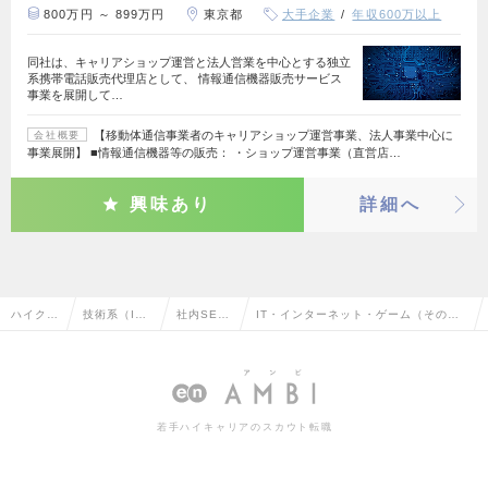
800万円 ～ 899万円
東京都
大手企業
年収600万以上
同社は、キャリアショップ運営と法人営業を中心とする独立
系携帯電話販売代理店として、 情報通信機器販売サービス
事業を展開して…
【移動体通信事業者のキャリアショップ運営事業、法人事業中心に
会社概要
事業展開】 ■情報通信機器等の販売： ・ショップ運営事業（直営店…
興味あり
詳細へ
ハイクラ
技術系（I
社内SE・
IT・インターネット・ゲーム（その
ス求人T
T・Web・通
システム
他）の社内SE・システム管理の転職・
OP
信系）
管理
求人情報一覧
若手ハイキャリアのスカウト転職