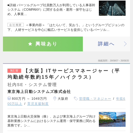
■詳細 パーソルグループ社員数万人が利用している人事基幹
システム（COMPANY）に関する企画・運用・保守をはじ
め、人事業…
＜事業内容＞ 「はたらいて、笑おう。」というグループビジョンの
会社概要
下、 人材サービスを中心に幅広いサービスを提供しているパーソル…
興味あり
詳細へ
掲載期間
26/08/07～26/08/20
【大阪】ITサービスマネージャー（平
NEW
均勤続年数約15年／ハイクラス）
社内SE・システム管理
東京海上日動システムズ株式会社
800万円 ～ 1049万円
大阪府
管理職・マネジャー
年収6
00万以上
育児支援制度
東京海上日動火災保険（株）、および東京海上グループ向け
基幹業務システムにおけるシステム運用・保守業務に関わる
業務です。シ…