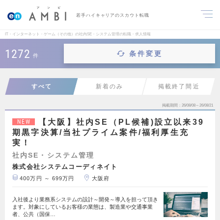
若手ハイキャリアのスカウト転職
IT・インターネット・ゲーム（その他）の社内SE・システム管理の転職・求人情報
1272
条件変更
件
すべて
新着のみ
掲載終了間近
掲載期間
26/08/08～26/08/21
【大阪】社内SE（PL候補)設立以来39
NEW
期黒字決算/当社プライム案件/福利厚生充
実！
社内SE・システム管理
株式会社システムコーディネイト
400万円 ～ 699万円
大阪府
入社後より業務系システムの設計～開発～導入を担って頂き
ます。対象にしているお客様の業態は、製造業や交通事業
者、公共（国保…