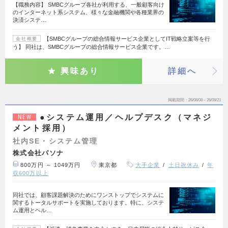
【職務内容】 SMBCグループ各社が利用する、一般顧客向け
のインターネット系システム、様々な金融機関や各種業界の
決済システ…
【SMBCグループの総合情報サービス企業としてIT戦略立案等を行
会社概要
う】 同社は、SMBCグループの総合情報サービス企業です。…
興味あり
詳細へ
掲載期間
26/08/08～26/08/21
●システム運用／ヘルプデスク（マネジ
NEW
メント採用）
社内SE・システム管理
株式会社パソナ
800万円 ～ 1049万円
東京都
大手企業
土日祝休み
年
収600万以上
同社では、顧客課題解決のためにワンストップでシステムに
関するトータルサポートを実施しております。特に、システ
ム運用とヘル…