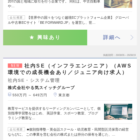
207の国と地域に取引を行う企業です。 同社は、中古自動車
や…
【世界中の国々をつなぐ越境ECプラットフォーム企業】 グローバ
会社概要
ル中古車ECサイト「BE FORWARD.JP」を運営し、世…
興味あり
詳細へ
掲載期間
26/08/06～26/08/19
社内SE（インフラエンジニア）（AWS
NEW
環境での成長機会あり／ジュニア向け求人）
社内SE・システム管理
株式会社やる気スイッチグループ
550万円 ～ 649万円
東京都
教育サービスを提供するリーディングカンパニーとして、個
別指導学習塾をはじめ、 英語学童、スポーツ教室、プログ
ラミング教室な…
■個別指導塾・英会話スクール・幼児教育・民間型託児保育の経営
会社概要
ならびに、 この事業を営む会社の株式または持分の保有を通じた、…