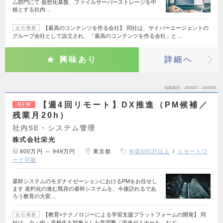
ム部門にて 仮想化基盤、ファイルサーバーストレージを中
核とする社内…
【最高のコンテンツを作る会社】 同社は、サイバーエージェントの
会社概要
グループ会社として設立され、「最高のコンテンツを作る会社」と…
興味あり
詳細へ
掲載期間
26/08/07～26/08/20
【週4回リモート】DX推進（PM候補／
NEW
残業月20h）
社内SE・システム管理
株式会社栄光
800万円 ～ 949万円
東京都
年収600万以上
リモートワ
ーク可能
基幹システムのモダナイゼーションにおけるPMをお任せし
ます 老朽化の進む既存の基幹システムを、今後訪れるであ
ろう教育の大変…
【教育×テクノロジーによる学習支援プラットフォームの開発】 同
会社概要
社は、小・中・高校生を対象とした学習塾「栄光ゼミナール」など…