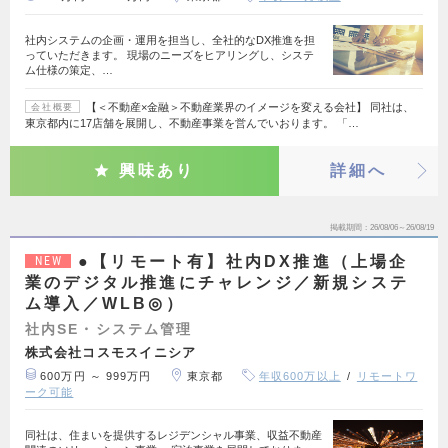
社内システムの企画・運用を担当し、全社的なDX推進を担
っていただきます。 現場のニーズをヒアリングし、システ
ム仕様の策定、…
【＜不動産×金融＞不動産業界のイメージを変える会社】 同社は、
会社概要
東京都内に17店舗を展開し、不動産事業を営んでいおります。 「…
興味あり
詳細へ
掲載期間
26/08/06～26/08/19
●【リモート有】社内DX推進（上場企
NEW
業のデジタル推進にチャレンジ／新規システ
ム導入／WLB◎）
社内SE・システム管理
株式会社コスモスイニシア
600万円 ～ 999万円
東京都
年収600万以上
リモートワ
ーク可能
同社は、住まいを提供するレジデンシャル事業、収益不動産