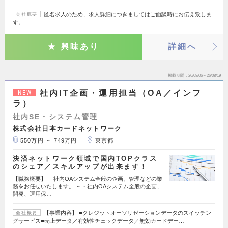
匿名求人のため、求人詳細につきましてはご面談時にお伝え致しま
会社概要
す。
興味あり
詳細へ
掲載期間
26/08/06～26/08/19
社内IT企画・運用担当（OA／インフ
NEW
ラ）
社内SE・システム管理
株式会社日本カードネットワーク
550万円 ～ 749万円
東京都
決済ネットワーク領域で国内TOPクラス
のシェア／スキルアップが出来ます！
【職務概要】 社内OAシステム全般の企画、管理などの業
務をお任せいたします。 ～・社内OAシステム全般の企画、
開発、運用保…
【事業内容】 ■クレジットオーソリゼーションデータのスイッチン
会社概要
グサービス■売上データ／有効性チェックデータ／無効カードデー…