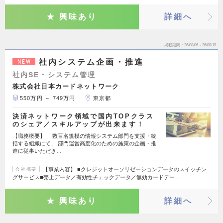
興味あり
詳細へ
掲載期間
26/08/06～26/08/19
社内システム企画・推進
NEW
社内SE・システム管理
株式会社日本カードネットワーク
550万円 ～ 749万円
東京都
決済ネットワーク領域で国内TOPクラス
のシェア／スキルアップが出来ます！
【職務概要】 数百名規模の情報システム部門を支援・統
括する組織にて、 部門運営高度化のための施策の企画・推
進に従事いただき…
【事業内容】 ■クレジットオーソリゼーションデータのスイッチン
会社概要
グサービス■売上データ／有効性チェックデータ／無効カードデー…
興味あり
詳細へ