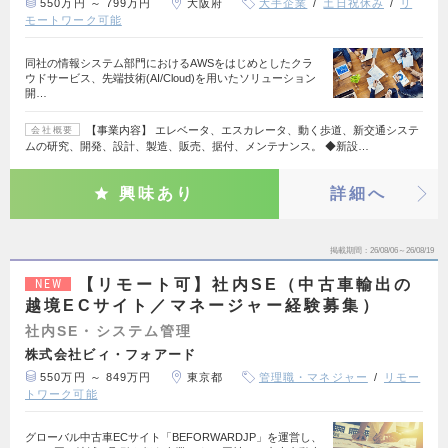
550万円 ～ 799万円
大阪府
大手企業
土日祝休み
リ
モートワーク可能
同社の情報システム部門におけるAWSをはじめとしたクラ
ウドサービス、先端技術(AI/Cloud)を用いたソリューション
開…
【事業内容】 エレベータ、エスカレータ、動く歩道、新交通システ
会社概要
ムの研究、開発、設計、製造、販売、据付、メンテナンス。 ◆新設…
興味あり
詳細へ
掲載期間
26/08/06～26/08/19
【リモート可】社内SE（中古車輸出の
NEW
越境ECサイト／マネージャー経験募集）
社内SE・システム管理
株式会社ビィ・フォアード
550万円 ～ 849万円
東京都
管理職・マネジャー
リモー
トワーク可能
グローバル中古車ECサイト「BEFORWARDJP」を運営し、