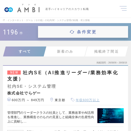
若手ハイキャリアのスカウト転職
IT・インターネット・ゲーム（その他）の社内SE・システム管理の転職・求人情報
1196
条件変更
件
すべて
新着のみ
掲載終了間近
掲載期間
26/08/06～26/08/19
社内SE（AI推進リーダー/業務効率化
NEW
支援）
社内SE・システム管理
株式会社でらゲー
600万円 ～ 849万円
東京都
年収600万以上
管理部門のリーダークラスの社員として、業務改革やAI活用
を推進し、業務構造そのものの見直しと組織全体の生産性向
上に貢献し…