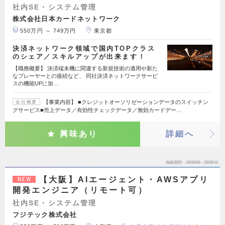
社内SE・システム管理
株式会社日本カードネットワーク
550万円 ～ 749万円
東京都
決済ネットワーク領域で国内TOPクラス
のシェア／スキルアップが出来ます！
【職務概要】 決済端末機に関連する新規技術の適用や新た
なプレーヤーとの接続など、 同社決済ネットワークサービ
スの機能UPに加…
【事業内容】 ■クレジットオーソリゼーションデータのスイッチン
会社概要
グサービス■売上データ／有効性チェックデータ／無効カードデー…
興味あり
詳細へ
掲載期間
26/08/06～26/08/19
【大阪】AIエージェント・AWSアプリ
NEW
開発エンジニア（リモート可）
社内SE・システム管理
フジテック株式会社