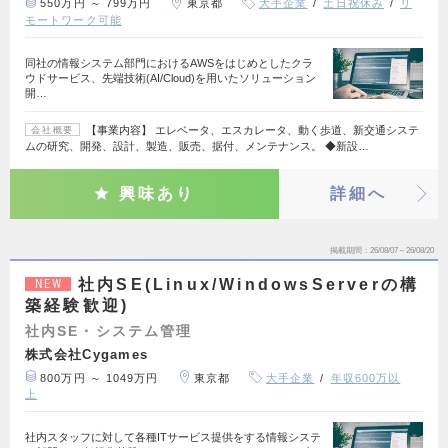
550万円 ～ 799万円
東京都
大手企業
土日祝休み
リ
モートワーク可能
同社の情報システム部門におけるAWSをはじめとしたクラ
ウドサービス、先端技術(AI/Cloud)を用いたソリューション
開…
【事業内容】 エレベータ、エスカレータ、動く歩道、新交通システ
会社概要
ムの研究、開発、設計、製造、販売、据付、メンテナンス。 ◆新設…
興味あり
詳細へ
掲載期間
26/08/07～26/08/20
社内SE(Linux/WindowsServerの構
NEW
築経験歓迎)
社内SE・システム管理
株式会社Cygames
800万円 ～ 1049万円
東京都
大手企業
年収600万以
上
社内スタッフに対して各種ITサービス提供をする情報システ