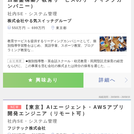
ンパニー）
社内SE・システム管理
株式会社やる気スイッチグループ
550万円 ～ 699万円
東京都
教育サービスを提供するリーディングカンパニーとして、個
別指導学習塾をはじめ、 英語学童、スポーツ教室、プログ
ラミング教室な…
■個別指導塾・英会話スクール・幼児教育・民間型託児保育の経営
会社概要
ならびに、 この事業を営む会社の株式または持分の保有を通じた、…
興味あり
詳細へ
掲載期間
26/08/06～26/08/19
【東京】AIエージェント・AWSアプリ
NEW
開発エンジニア（リモート可）
社内SE・システム管理
フジテック株式会社