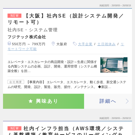
掲載期間
26/08/06～26/08/19
【大阪】社内SE（設計システム開発／
NEW
リモート可）
社内SE・システム管理
フジテック株式会社
550万円 ～ 799万円
大阪府
大手企業
土日祝休み
リ
モートワーク可能
エレベータ・エスカレータの商品開発・設計～生産に関係す
る内製システムの企画、設計、開発、運用管理（システム構
築全般）を担…
【事業内容】 エレベータ、エスカレータ、動く歩道、新交通システ
会社概要
ムの研究、開発、設計、製造、販売、据付、メンテナンス。 ◆新設…
興味あり
詳細へ
掲載期間
26/08/06～26/08/19
社内インフラ担当（AWS環境／システ
NEW
ム基盤構築／教育サービスのリーディングカ