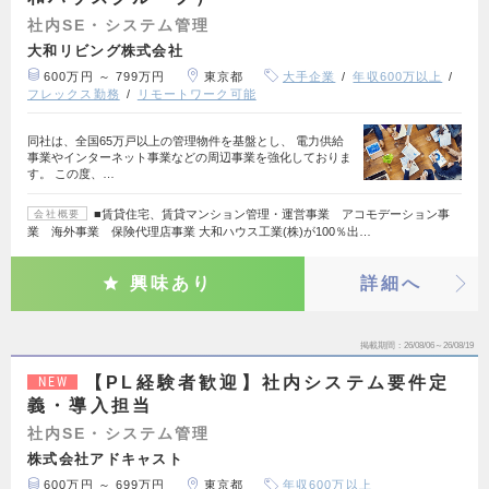
社内SE・システム管理
大和リビング株式会社
600万円 ～ 799万円
東京都
大手企業
年収600万以上
フレックス勤務
リモートワーク可能
同社は、全国65万戸以上の管理物件を基盤とし、 電力供給
事業やインターネット事業などの周辺事業を強化しておりま
す。 この度、…
■賃貸住宅、賃貸マンション管理・運営事業 アコモデーション事
会社概要
業 海外事業 保険代理店事業 大和ハウス工業(株)が100％出…
興味あり
詳細へ
掲載期間
26/08/06～26/08/19
【PL経験者歓迎】社内システム要件定
NEW
義・導入担当
社内SE・システム管理
株式会社アドキャスト
600万円 ～ 699万円
東京都
年収600万以上