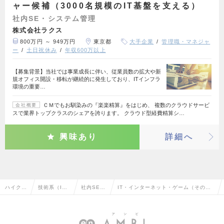
ャー候補（3000名規模のIT基盤を支える）
社内SE・システム管理
株式会社ラクス
800万円 ～ 949万円
東京都
大手企業
管理職・マネジャ
ー
土日祝休み
年収600万以上
【募集背景】当社では事業成長に伴い、従業員数の拡大や新
規オフィス開設・移転が継続的に発生しており、ITインフラ
環境の重要…
ＣＭでもお馴染みの『楽楽精算』をはじめ、 複数のクラウドサービ
会社概要
スで業界トップクラスのシェアを誇ります。 クラウド型経費精算シ…
興味あり
詳細へ
ハイクラ
技術系（I
社内SE・
IT・インターネット・ゲーム（その
ス求人T
T・Web・通
システム
他）の社内SE・システム管理の転職・
OP
信系）
管理
求人情報一覧