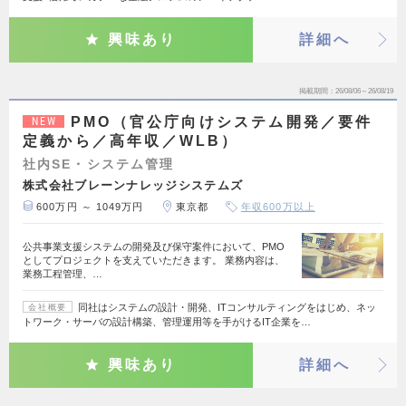
興味あり
詳細へ
掲載期間
26/08/06～26/08/19
PMO（官公庁向けシステム開発／要件
NEW
定義から／高年収／WLB）
社内SE・システム管理
株式会社ブレーンナレッジシステムズ
600万円 ～ 1049万円
東京都
年収600万以上
公共事業支援システムの開発及び保守案件において、PMO
としてプロジェクトを支えていただきます。 業務内容は、
業務工程管理、…
同社はシステムの設計・開発、ITコンサルティングをはじめ、ネッ
会社概要
トワーク・サーバの設計構築、管理運用等を手がけるIT企業を…
興味あり
詳細へ