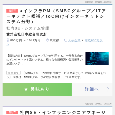
掲載期間
26/08/07～26/08/20
●インフラPM（SMBCグループ／ITア
NEW
ーキテクト候補／toC向けインターネットシ
ステム分野）
社内SE・システム管理
株式会社日本総合研究所
800万円 ～ 1049万円
東京都
大手企業
年収600万以
上
【職務内容】 SMBCグループ各社が利用する、一般顧客向け
のインターネット系システム、様々な金融機関や各種業界の
決済システ…
【SMBCグループの総合情報サービス企業としてIT戦略立案等を行
会社概要
う】 同社は、SMBCグループの総合情報サービス企業です。…
興味あり
詳細へ
掲載期間
26/08/07～26/08/20
社内SE・インフラエンジニアマネージ
NEW