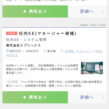
興味あり
詳細へ
掲載期間
26/08/07～26/08/20
社内SE(マネージャー候補)
NEW
社内SE・システム管理
株式会社スプリックス
800万円 ～ 1049万円
東京都
管理職・マネジャー
年収6
00万以上
社内外メンバーと連携し、自社業務基幹システムの企画運営
開発のお仕事です。日本中の塾さんの運営業務システムや営
業支援システ…
テレビCMでも有名な「教育でNo1」を目指す東証上場の総合教育企
会社概要
業カンパニー。全国展開の学習塾『森塾』やオンライン個別指…
興味あり
詳細へ