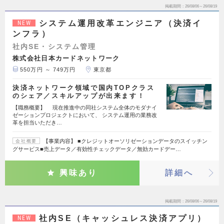
掲載期間
26/08/06～26/08/19
システム運用改革エンジニア（決済イ
NEW
ンフラ）
社内SE・システム管理
株式会社日本カードネットワーク
550万円 ～ 749万円
東京都
決済ネットワーク領域で国内TOPクラス
のシェア／スキルアップが出来ます！
【職務概要】 現在推進中の同社システム全体のモダナイ
ゼーションプロジェクトにおいて、 システム運用の業務改
革を担当いただき…
【事業内容】 ■クレジットオーソリゼーションデータのスイッチン
会社概要
グサービス■売上データ／有効性チェックデータ／無効カードデー…
興味あり
詳細へ
掲載期間
26/08/06～26/08/19
社内SE（キャッシュレス決済アプリ）
NEW