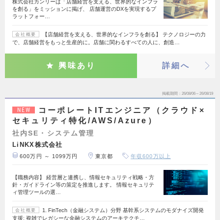
株式会社カンリーは「店舗経営を支える、世界的なインフラ
を創る」をミッションに掲げ、 店舗運営のDXを実現するプ
ラットフォー…
【店舗経営を支える、世界的なインフラを創る】 テクノロジーの力
会社概要
で、店舗経営をもっと生産的に。店舗に関わるすべての人に、創造…
興味あり
詳細へ
掲載期間
26/08/06～26/08/19
コーポレートITエンジニア（クラウド×
NEW
セキュリティ特化/AWS/Azure）
社内SE・システム管理
LiNKX株式会社
600万円 ～ 1099万円
東京都
年収600万以上
【職務内容】 経営層と連携し、情報セキュリティ戦略・方
針・ガイドライン等の策定を推進します。 情報セキュリテ
ィ管理ツールの選…
1. FinTech（金融システム）分野 基幹系システムのモダナイズ開発
会社概要
支援: 複雑でレガシーな金融システムのアーキテクチ…