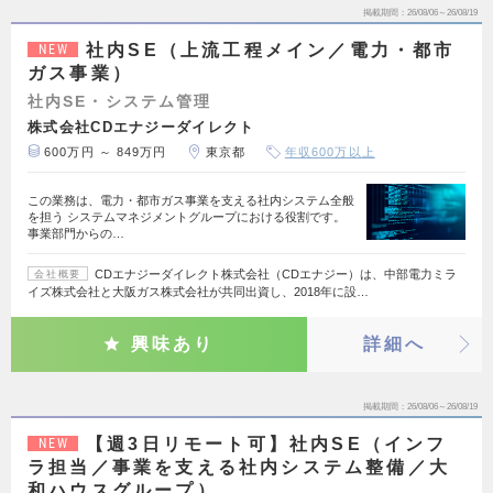
掲載期間
26/08/06～26/08/19
社内SE（上流工程メイン／電力・都市
NEW
ガス事業）
社内SE・システム管理
株式会社CDエナジーダイレクト
600万円 ～ 849万円
東京都
年収600万以上
この業務は、電力・都市ガス事業を支える社内システム全般
を担う システムマネジメントグループにおける役割です。
事業部門からの…
CDエナジーダイレクト株式会社（CDエナジー）は、中部電力ミラ
会社概要
イズ株式会社と大阪ガス株式会社が共同出資し、2018年に設…
興味あり
詳細へ
掲載期間
26/08/06～26/08/19
【週3日リモート可】社内SE（インフ
NEW
ラ担当／事業を支える社内システム整備／大
和ハウスグループ）