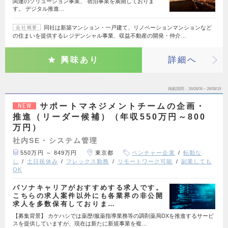
関連のソリューション事業、 宿泊事業を展開しておりま
す。 デジタル推進…
同社は新築マンション・一戸建て、リノベーションマンションなど
会社概要
の住まいを提供するレジデンシャル事業、収益不動産の開発・仲介…
興味あり
詳細へ
掲載期間
26/08/06～26/08/19
サポートマネジメントチームの企画・
NEW
推進（リーダー候補）（年収550万円～800
万円）
社内SE・システム管理
550万円 ～ 849万円
東京都
ベンチャー企業
転勤な
し
土日祝休み
フレックス勤務
リモートワーク可能
副業しても
OK
パソナキャリアがおすすめする求人です。
こちらの求人案件以外にも各業界の非公開
求人を多数保有しておりま…
【募集背景】 カケハシでは薬歴/服薬指導業務等の調剤薬局DXを推進するサービ
スを提供していますが、現在は新たに新規事業を複…