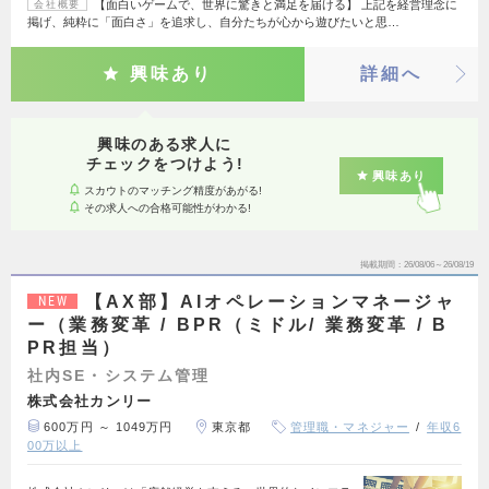
【面白いゲームで、世界に驚きと満足を届ける】 上記を経営理念に
会社概要
掲げ、純粋に「面白さ」を追求し、自分たちが心から遊びたいと思…
興味あり
詳細へ
興味のある求人に
チェックをつけよう!
興味あり
スカウトのマッチング精度があがる!
その求人への合格可能性がわかる!
掲載期間
26/08/06～26/08/19
【AX部】AIオペレーションマネージャ
NEW
ー（業務変革 / BPR（ミドル/ 業務変革 / B
PR担当）
社内SE・システム管理
株式会社カンリー
600万円 ～ 1049万円
東京都
管理職・マネジャー
年収6
00万以上