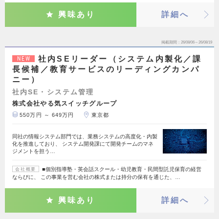
興味あり
詳細へ
掲載期間
26/08/06～26/08/19
社内SEリーダー（システム内製化／課
NEW
長候補／教育サービスのリーディングカンパ
ニー）
社内SE・システム管理
株式会社やる気スイッチグループ
550万円 ～ 649万円
東京都
同社の情報システム部門では、業務システムの高度化・内製
化を推進しており、 システム開発課にて開発チームのマネ
ジメントを担う…
■個別指導塾・英会話スクール・幼児教育・民間型託児保育の経営
会社概要
ならびに、 この事業を営む会社の株式または持分の保有を通じた、…
興味あり
詳細へ