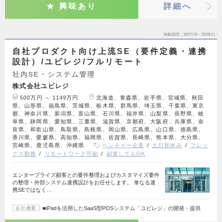
興味あり
詳細へ
掲載期間
26/07/29～26/08/11
自社プロダクト向け上流SE（要件定義・連携
設計）/ユビレジ/フルリモート
社内SE・システム管理
株式会社ユビレジ
500万円 ～ 1149万円
北海道、青森県、岩手県、宮城県、秋田
県、山形県、福島県、茨城県、栃木県、群馬県、埼玉県、千葉県、東京
都、神奈川県、新潟県、富山県、石川県、福井県、山梨県、長野県、岐
阜県、静岡県、愛知県、三重県、滋賀県、京都府、大阪府、兵庫県、奈
良県、和歌山県、鳥取県、島根県、岡山県、広島県、山口県、徳島県、
香川県、愛媛県、高知県、福岡県、佐賀県、長崎県、熊本県、大分県、
宮崎県、鹿児島県、沖縄県
ベンチャー企業
土日祝休み
フレッ
クス勤務
リモートワーク可能
副業してもOK
エンタープライズ顧客との要件整理およびカスタマイズ要件
の整理・外部システム連携設計をお任せします。 単なる連
携SEではなく…
■iPadを活用したSaaS型POSシステム「ユビレジ」の開発・提供
会社概要