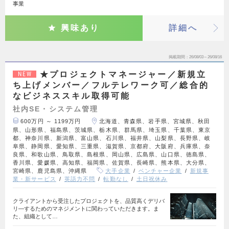
事業
興味あり
詳細へ
掲載期間
26/08/03～26/08/16
★プロジェクトマネージャー／新規立
NEW
ち上げメンバー／フルテレワーク可／総合的
なビジネススキル取得可能
社内SE・システム管理
600万円 ～ 1199万円
北海道、青森県、岩手県、宮城県、秋田
県、山形県、福島県、茨城県、栃木県、群馬県、埼玉県、千葉県、東京
都、神奈川県、新潟県、富山県、石川県、福井県、山梨県、長野県、岐
阜県、静岡県、愛知県、三重県、滋賀県、京都府、大阪府、兵庫県、奈
良県、和歌山県、鳥取県、島根県、岡山県、広島県、山口県、徳島県、
香川県、愛媛県、高知県、福岡県、佐賀県、長崎県、熊本県、大分県、
宮崎県、鹿児島県、沖縄県
大手企業
ベンチャー企業
新規事
業・新サービス
英語力不問
転勤なし
土日祝休み
クライアントから受注したプロジェクトを、品質高くデリバ
リ―するためのマネジメントに関わっていただきます。ま
た、組織として…