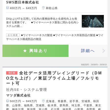
SWS西日本株式会社
400万円 ～ 649万円
和歌山県
DXおよびITを活用して社内の業務効率化と生産性向上を推
進する業務です。 ■ワイヤーハーネス製造に関わる社内シ
ステムの困…
■ワイヤーハーネスの製造 ■ワイヤーハーネス外装部品の製造 ■ワイ
会社概要
ヤーハーネス構成部品の物流
興味あり
詳細へ
掲載期間
26/08/05～26/08/18
全社データ活用プレイングリード（DM
NEW
O立ち上げ）／東証プライム上場／フルリモ
ート可
社内SE・システム管理
マツダ株式会社
500万円 ～ 849万円
北海道、青森県、岩手県、宮城県、秋田
県、山形県、福島県、茨城県、栃木県、群馬県、埼玉県、千葉県、東京
都、神奈川県、新潟県、富山県、石川県、福井県、山梨県、長野県、岐