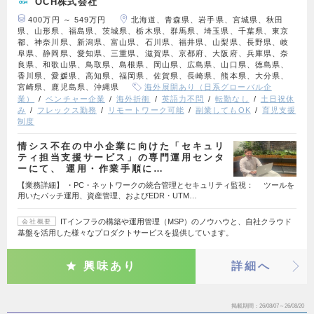
OCH株式会社
400万円 ～ 549万円
北海道、青森県、岩手県、宮城県、秋田
県、山形県、福島県、茨城県、栃木県、群馬県、埼玉県、千葉県、東京
都、神奈川県、新潟県、富山県、石川県、福井県、山梨県、長野県、岐
阜県、静岡県、愛知県、三重県、滋賀県、京都府、大阪府、兵庫県、奈
良県、和歌山県、鳥取県、島根県、岡山県、広島県、山口県、徳島県、
香川県、愛媛県、高知県、福岡県、佐賀県、長崎県、熊本県、大分県、
宮崎県、鹿児島県、沖縄県
海外展開あり（日系グローバル企
業）
ベンチャー企業
海外折衝
英語力不問
転勤なし
土日祝休
み
フレックス勤務
リモートワーク可能
副業してもOK
育児支援
制度
情シス不在の中小企業に向けた「セキュリ
ティ担当支援サービス」の専門運用センタ
ーにて、 運用・作業手順に…
【業務詳細】 ・PC・ネットワークの統合管理とセキュリティ監視： ツールを
用いたパッチ運用、資産管理、およびEDR・UTM…
ITインフラの構築や運用管理（MSP）のノウハウと、自社クラウド
会社概要
基盤を活用した様々なプロダクトサービスを提供しています。
興味あり
詳細へ
掲載期間
26/08/07～26/08/20