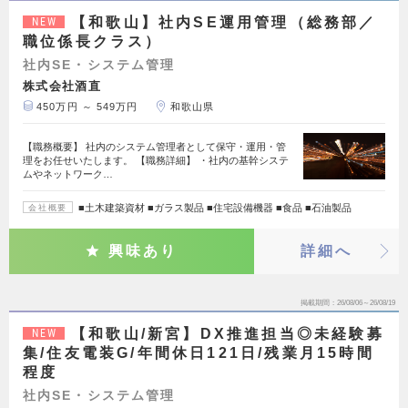
【和歌山】社内SE運用管理（総務部／
NEW
職位係長クラス）
社内SE・システム管理
株式会社酒直
450万円 ～ 549万円
和歌山県
【職務概要】 社内のシステム管理者として保守・運用・管
理をお任せいたします。 【職務詳細】 ・社内の基幹システ
ムやネットワーク…
■土木建築資材 ■ガラス製品 ■住宅設備機器 ■食品 ■石油製品
会社概要
興味あり
詳細へ
掲載期間
26/08/06～26/08/19
【和歌山/新宮】DX推進担当◎未経験募
NEW
集/住友電装G/年間休日121日/残業月15時間
程度
社内SE・システム管理