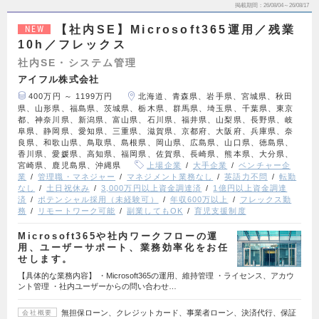
掲載期間
26/08/04～26/08/17
【社内SE】Microsoft365運用／残業
NEW
10h／フレックス
社内SE・システム管理
アイフル株式会社
400万円 ～ 1199万円
北海道、青森県、岩手県、宮城県、秋田
県、山形県、福島県、茨城県、栃木県、群馬県、埼玉県、千葉県、東京
都、神奈川県、新潟県、富山県、石川県、福井県、山梨県、長野県、岐
阜県、静岡県、愛知県、三重県、滋賀県、京都府、大阪府、兵庫県、奈
良県、和歌山県、鳥取県、島根県、岡山県、広島県、山口県、徳島県、
香川県、愛媛県、高知県、福岡県、佐賀県、長崎県、熊本県、大分県、
宮崎県、鹿児島県、沖縄県
上場企業
大手企業
ベンチャー企
業
管理職・マネジャー
マネジメント業務なし
英語力不問
転勤
なし
土日祝休み
3,000万円以上資金調達済
1億円以上資金調達
済
ポテンシャル採用（未経験可）
年収600万以上
フレックス勤
務
リモートワーク可能
副業してもOK
育児支援制度
Microsoft365や社内ワークフローの運
用、ユーザーサポート、業務効率化をお任
せします。
【具体的な業務内容】 ・Microsoft365の運用、維持管理 ・ライセンス、アカウ
ント管理 ・社内ユーザーからの問い合わせ…
無担保ローン、クレジットカード、事業者ローン、決済代行、保証
会社概要