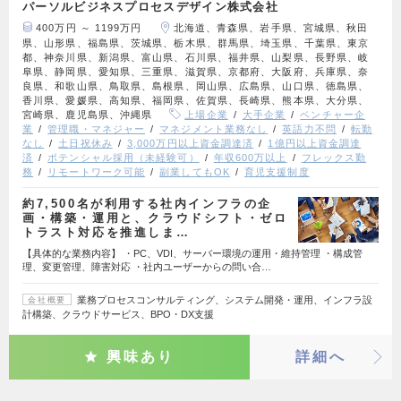
パーソルビジネスプロセスデザイン株式会社
400万円 ～ 1199万円
北海道、青森県、岩手県、宮城県、秋田
県、山形県、福島県、茨城県、栃木県、群馬県、埼玉県、千葉県、東京
都、神奈川県、新潟県、富山県、石川県、福井県、山梨県、長野県、岐
阜県、静岡県、愛知県、三重県、滋賀県、京都府、大阪府、兵庫県、奈
良県、和歌山県、鳥取県、島根県、岡山県、広島県、山口県、徳島県、
香川県、愛媛県、高知県、福岡県、佐賀県、長崎県、熊本県、大分県、
宮崎県、鹿児島県、沖縄県
上場企業
大手企業
ベンチャー企
業
管理職・マネジャー
マネジメント業務なし
英語力不問
転勤
なし
土日祝休み
3,000万円以上資金調達済
1億円以上資金調達
済
ポテンシャル採用（未経験可）
年収600万以上
フレックス勤
務
リモートワーク可能
副業してもOK
育児支援制度
約7,500名が利用する社内インフラの企
画・構築・運用と、クラウドシフト・ゼロ
トラスト対応を推進しま…
【具体的な業務内容】 ・PC、VDI、サーバー環境の運用・維持管理 ・構成管
理、変更管理、障害対応 ・社内ユーザーからの問い合…
業務プロセスコンサルティング、システム開発・運用、インフラ設
会社概要
計構築、クラウドサービス、BPO・DX支援
興味あり
詳細へ