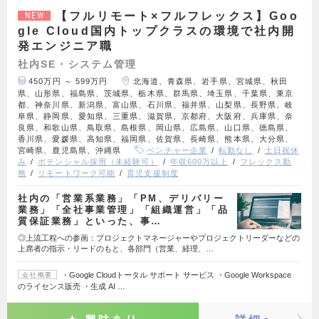
【フルリモート×フルフレックス】Goo
NEW
gle Cloud国内トップクラスの環境で社内開
発エンジニア職
社内SE・システム管理
450万円 ～ 599万円
北海道、青森県、岩手県、宮城県、秋田
県、山形県、福島県、茨城県、栃木県、群馬県、埼玉県、千葉県、東京
都、神奈川県、新潟県、富山県、石川県、福井県、山梨県、長野県、岐
阜県、静岡県、愛知県、三重県、滋賀県、京都府、大阪府、兵庫県、奈
良県、和歌山県、鳥取県、島根県、岡山県、広島県、山口県、徳島県、
香川県、愛媛県、高知県、福岡県、佐賀県、長崎県、熊本県、大分県、
宮崎県、鹿児島県、沖縄県
ベンチャー企業
転勤なし
土日祝休
み
ポテンシャル採用（未経験可）
年収600万以上
フレックス勤
務
リモートワーク可能
育児支援制度
社内の「営業系業務」「PM、デリバリー
業務」「全社事業管理」「組織運営」「品
質保証業務」といった、事…
◎上流工程への参画：プロジェクトマネージャーやプロジェクトリーダーなどの
上席者の指示・リードのもと、各部門（営業、経理、…
・Google Cloudトータル サポート サービス ・Google Workspace
会社概要
のライセンス販売 ・生成 AI …