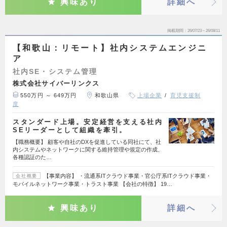
興味あり
詳細へ
掲載期間
26/07/23～26/08/11
【和歌山：リモート】社内システムエンジニ
ア
社内SE・システム管理
株式会社サイバーリンクス
550万円 ～ 649万円
和歌山県
上場企業
育児支援制
度
スタンダード上場。安定経営を支える社内
SEリーダーとして組織を牽引。
【職務概要】 顧客や自社のDXを促進している同社にて、社
内システムやネットワークに関する維持管理や規定の作成、
各種認証のた…
【事業内容】 ・流通系ITクラウド事業・官公庁系ITクラウド事業・
会社概要
モバイルネットワーク事業・トラスト事業 【会社の特徴】 19…
興味あり
詳細へ