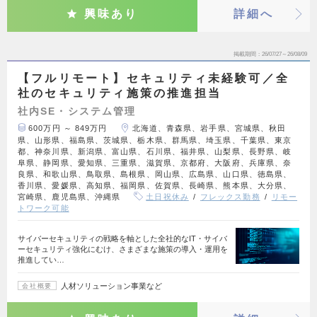
興味あり
詳細へ
掲載期間
26/07/27～26/08/09
【フルリモート】セキュリティ未経験可／全
社のセキュリティ施策の推進担当
社内SE・システム管理
600万円 ～ 849万円
北海道、青森県、岩手県、宮城県、秋田
県、山形県、福島県、茨城県、栃木県、群馬県、埼玉県、千葉県、東京
都、神奈川県、新潟県、富山県、石川県、福井県、山梨県、長野県、岐
阜県、静岡県、愛知県、三重県、滋賀県、京都府、大阪府、兵庫県、奈
良県、和歌山県、鳥取県、島根県、岡山県、広島県、山口県、徳島県、
香川県、愛媛県、高知県、福岡県、佐賀県、長崎県、熊本県、大分県、
宮崎県、鹿児島県、沖縄県
土日祝休み
フレックス勤務
リモー
トワーク可能
サイバーセキュリティの戦略を軸とした全社的なIT・サイバ
ーセキュリティ強化にむけ、さまざまな施策の導入・運用を
推進してい…
人材ソリューション事業など
会社概要