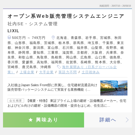
掲載期間
26/07/16～26/08/19
オープン系Web販売管理システムエンジニア
社内SE・システム管理
LIXIL
500万円 ～ 749万円
北海道、青森県、岩手県、宮城県、秋田
県、山形県、福島県、茨城県、栃木県、群馬県、埼玉県、千葉県、東京
都、神奈川県、新潟県、富山県、石川県、福井県、山梨県、長野県、岐
阜県、静岡県、愛知県、三重県、滋賀県、京都府、大阪府、兵庫県、奈
良県、和歌山県、鳥取県、島根県、岡山県、広島県、山口県、徳島県、
香川県、愛媛県、高知県、福岡県、佐賀県、長崎県、熊本県、大分県、
宮崎県、鹿児島県、沖縄県
海外展開あり（日系グローバル企
業）
上場企業
大手企業
英語力不問
土日祝休み
入社後はJapan Sales Front部に所属し、住宅建材流通店向け
販売管理パッケージシステムにて実装する業務機能（…
【概要・特徴】 東証プライム上場の建材・設備機器メーカー。住宅
会社概要
およびビル向けの建材・設備機器の開発・提供をはじめ、住生活に…
興味あり
詳細へ