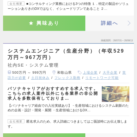
■コンサルティング業務における3つの特徴 １．特定の製品やソリュ
会社概要
ーションありきのDXではなく、イシュードリブンであること ２…
興味あり
詳細へ
掲載期間
26/07/31～26/08/13
システムエンジニア（生産分野）（年収529
万円～967万円）
社内SE・システム管理
500万円 ～ 999万円
和歌山県
上場企業
大手企業
英
語力が必要
土日祝休み
フレックス勤務
リモートワーク可能
パソナキャリアがおすすめする求人です。
こちらの求人案件以外にも各業界の非公開
求人を多数保有しておりま…
【パソナキャリア経由での入社実績あり】・生産領域におけるシステム刷新のた
めの企画・設計・開発・展開 ・生産領域におけるDX…
匿名求人のため、求人詳細につきましてはご面談時にお伝え致しま
会社概要
す。