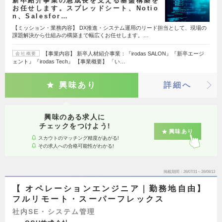
新卒紹介事業の急成長を支える基盤構築を
お任せします。スプレッドシート、Notio
n、Salesfor…
【ミッション・業務内容】 DX推進・システム運用のリード担当として、現場の
課題解決から仕組みの構築まで幅広くお任せします。…
【事業内容】 新卒人材紹介事業：『irodas SALON』『新卒エージ
会社概要
ェント』『irodas Tech』 【事業概要】 「い…
興味あり
詳細へ
興味のある求人に
チェックをつけよう!
興味あり
スカウトのマッチング精度があがる!
その求人への合格可能性がわかる!
掲載期間
26/07/31～26/08/13
【 オペレーションエンジニア｜勤務地自由】
フルリモート・スーパーフレックス
社内SE・システム管理