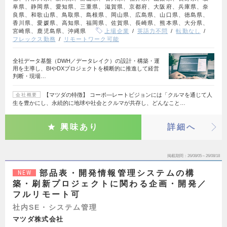
阜県、静岡県、愛知県、三重県、滋賀県、京都府、大阪府、兵庫県、奈
良県、和歌山県、鳥取県、島根県、岡山県、広島県、山口県、徳島県、
香川県、愛媛県、高知県、福岡県、佐賀県、長崎県、熊本県、大分県、
宮崎県、鹿児島県、沖縄県
上場企業
英語力不問
転勤なし
フレックス勤務
リモートワーク可能
全社データ基盤（DWH／データレイク）の設計・構築・運
用を主導し、BIやDXプロジェクトを横断的に推進して経営
判断・現場…
【マツダの特徴】 コーポ―レートビジョンには「クルマを通じて人
会社概要
生を豊かにし、永続的に地球や社会とクルマが共存し、どんなこと…
興味あり
詳細へ
掲載期間
26/08/05～26/08/18
部品表・開発情報管理システムの構
NEW
築・刷新プロジェクトに関わる企画・開発／
フルリモート可
社内SE・システム管理
マツダ株式会社