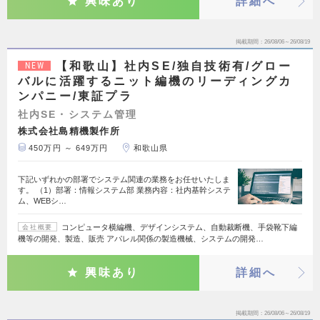
興味あり
詳細へ
掲載期間
26/08/06～26/08/19
【和歌山】社内SE/独自技術有/グロー
NEW
バルに活躍するニット編機のリーディングカ
ンパニー/東証プラ
社内SE・システム管理
株式会社島精機製作所
450万円 ～ 649万円
和歌山県
下記いずれかの部署でシステム関連の業務をお任せいたしま
す。 （1）部署：情報システム部 業務内容：社内基幹システ
ム、WEBシ…
コンピュータ横編機、デザインシステム、自動裁断機、手袋靴下編
会社概要
機等の開発、製造、販売 アパレル関係の製造機械、システムの開発…
興味あり
詳細へ
掲載期間
26/08/06～26/08/19