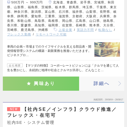
500万円 ～ 999万円
北海道、青森県、岩手県、宮城県、秋田
県、山形県、福島県、茨城県、栃木県、群馬県、埼玉県、千葉県、東京
都、神奈川県、新潟県、富山県、石川県、福井県、山梨県、長野県、岐
阜県、静岡県、愛知県、三重県、滋賀県、京都府、大阪府、兵庫県、奈
良県、和歌山県、鳥取県、島根県、岡山県、広島県、山口県、徳島県、
香川県、愛媛県、高知県、福岡県、佐賀県、長崎県、熊本県、大分県、
宮崎県、鹿児島県、沖縄県
上場企業
英語力不問
転勤なし
フレックス勤務
リモートワーク可能
車両の企画～市場までのライフサイクルを支える部品表・開
発情報管理システムの構築・刷新業務を推進いただきます。
ビジネスプロ…
【マツダの特徴】 コーポ―レートビジョンには「クルマを通じて人
会社概要
生を豊かにし、永続的に地球や社会とクルマが共存し、どんなこと…
興味あり
詳細へ
掲載期間
26/08/04～26/08/17
【社内SE／インフラ】クラウド推進／
NEW
フレックス・在宅可
社内SE・システム管理