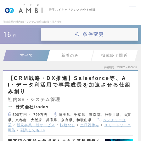
若手ハイキャリアのスカウト転職
和歌山県の社内SE・システム管理の転職・求人情報
16
条件変更
件
すべて
新着のみ
掲載終了間近
掲載期間
26/08/05～26/08/18
【CRM戦略・DX推進】Salesforce等、A
I・データ利活用で事業成長を加速させる仕組
み創り
社内SE・システム管理
株式会社irodas
500万円 ～ 799万円
埼玉県、千葉県、東京都、神奈川県、滋賀
県、京都府、大阪府、兵庫県、奈良県、和歌山県
ベンチャー企
業
新規事業・新サービス
転勤なし
土日祝休み
リモートワーク
可能
副業してもOK