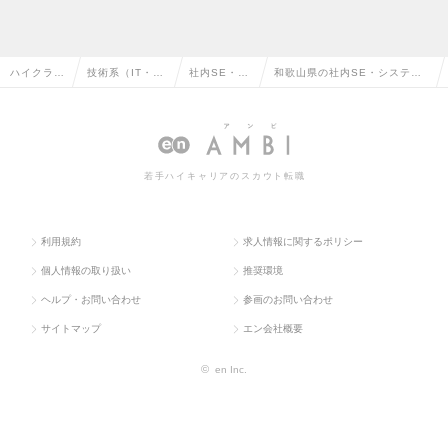
ハイクラス
技術系（IT・W
社内SE・シ
和歌山県の社内SE・システム
求人TOP
eb・通信系）
ステム管理
管理の転職・求人情報一覧
若手ハイキャリアのスカウト転職
利用規約
求人情報に関するポリシー
個人情報の取り扱い
推奨環境
ヘルプ・お問い合わせ
参画のお問い合わせ
サイトマップ
エン会社概要
©
en Inc.