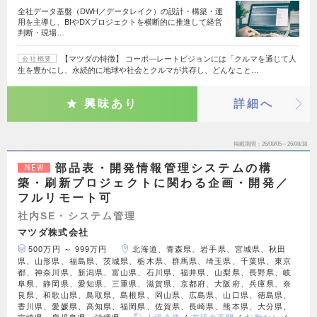
全社データ基盤（DWH／データレイク）の設計・構築・運
用を主導し、BIやDXプロジェクトを横断的に推進して経営
判断・現場…
【マツダの特徴】 コーポ―レートビジョンには「クルマを通じて人
会社概要
生を豊かにし、永続的に地球や社会とクルマが共存し、どんなこと…
興味あり
詳細へ
掲載期間
26/08/05～26/08/18
部品表・開発情報管理システムの構
NEW
築・刷新プロジェクトに関わる企画・開発／
フルリモート可
社内SE・システム管理
マツダ株式会社
500万円 ～ 999万円
北海道、青森県、岩手県、宮城県、秋田
県、山形県、福島県、茨城県、栃木県、群馬県、埼玉県、千葉県、東京
都、神奈川県、新潟県、富山県、石川県、福井県、山梨県、長野県、岐
阜県、静岡県、愛知県、三重県、滋賀県、京都府、大阪府、兵庫県、奈
良県、和歌山県、鳥取県、島根県、岡山県、広島県、山口県、徳島県、
香川県、愛媛県、高知県、福岡県、佐賀県、長崎県、熊本県、大分県、