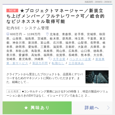
掲載期間
26/08/03～26/08/16
★プロジェクトマネージャー／新規立
NEW
ち上げメンバー／フルテレワーク可／総合的
なビジネススキル取得可能
社内SE・システム管理
600万円 ～ 1199万円
北海道、青森県、岩手県、宮城県、秋田
県、山形県、福島県、茨城県、栃木県、群馬県、埼玉県、千葉県、東京
都、神奈川県、新潟県、富山県、石川県、福井県、山梨県、長野県、岐
阜県、静岡県、愛知県、三重県、滋賀県、京都府、大阪府、兵庫県、奈
良県、和歌山県、鳥取県、島根県、岡山県、広島県、山口県、徳島県、
香川県、愛媛県、高知県、福岡県、佐賀県、長崎県、熊本県、大分県、
宮崎県、鹿児島県、沖縄県
大手企業
ベンチャー企業
新規事
業・新サービス
英語力不問
転勤なし
土日祝休み
クライアントから受注したプロジェクトを、品質高くデリバ
リ―するためのマネジメントに関わっていただきます。ま
た、組織として…
■コンサルティング業務における3つの特徴 １．特定の製品やソリュ
会社概要
ーションありきのDXではなく、イシュードリブンであること ２…
興味あり
詳細へ