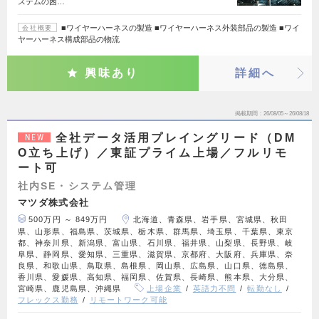
ステムの困…
■ワイヤーハーネスの製造 ■ワイヤーハーネス外装部品の製造 ■ワイ
会社概要
ヤーハーネス構成部品の物流
興味あり
詳細へ
掲載期間
26/08/05～26/08/18
全社データ活用プレイングリード（DM
NEW
O立ち上げ）／東証プライム上場／フルリモ
ート可
社内SE・システム管理
マツダ株式会社
500万円 ～ 849万円
北海道、青森県、岩手県、宮城県、秋田
県、山形県、福島県、茨城県、栃木県、群馬県、埼玉県、千葉県、東京
都、神奈川県、新潟県、富山県、石川県、福井県、山梨県、長野県、岐
阜県、静岡県、愛知県、三重県、滋賀県、京都府、大阪府、兵庫県、奈
良県、和歌山県、鳥取県、島根県、岡山県、広島県、山口県、徳島県、
香川県、愛媛県、高知県、福岡県、佐賀県、長崎県、熊本県、大分県、
宮崎県、鹿児島県、沖縄県
上場企業
英語力不問
転勤なし
フレックス勤務
リモートワーク可能