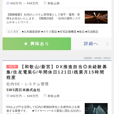
450万円 ～ 549万円
和歌山県
【職務概要】 社内のシステム管理者として保守・運用・管
理をお任せいたします。 【職務詳細】 ・社内の基幹システ
ムやネットワーク…
■土木建築資材 ■ガラス製品 ■住宅設備機器 ■食品 ■石油製品
会社概要
興味あり
詳細へ
掲載期間
26/08/06～26/08/19
【和歌山/新宮】DX推進担当◎未経験募
NEW
集/住友電装G/年間休日121日/残業月15時間
程度
社内SE・システム管理
SWS西日本株式会社
400万円 ～ 649万円
和歌山県
DXおよびITを活用して社内の業務効率化と生産性向上を推
進する業務です。 ■ワイヤーハーネス製造に関わる社内シ