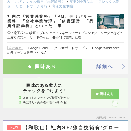
み
ポテンシャル採用（未経験可）
年収600万以上
フレックス勤
務
リモートワーク可能
育児支援制度
社内の「営業系業務」「PM、デリバリー
業務」「全社事業管理」「組織運営」「品
質保証業務」といった、事…
◎上流工程への参画：プロジェクトマネージャーやプロジェクトリーダーなどの
上席者の指示・リードのもと、各部門（営業、経理、…
・Google Cloudトータル サポート サービス ・Google Workspace
会社概要
のライセンス販売 ・生成 AI …
興味あり
詳細へ
興味のある求人に
チェックをつけよう!
興味あり
スカウトのマッチング精度があがる!
その求人への合格可能性がわかる!
掲載期間
26/08/06～26/08/19
【和歌山】社内SE/独自技術有/グロー
NEW