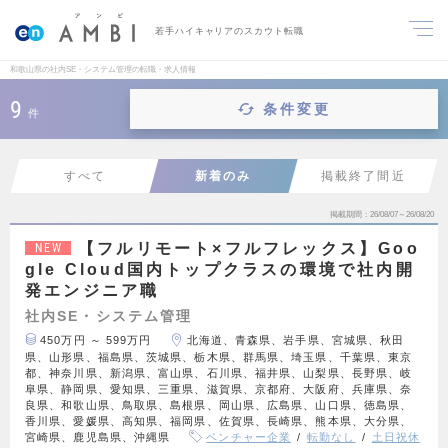
若手ハイキャリアのスカウト転職
和歌山県の社内SE・システム管理の転職・求人情報
9
条件変更
件
すべて
新着のみ
掲載終了間近
掲載期間
26/08/07～26/08/20
【フルリモート×フルフレックス】Goo
NEW
gle Cloud国内トップクラスの環境で社内開
発エンジニア職
社内SE・システム管理
450万円 ～ 599万円
北海道、青森県、岩手県、宮城県、秋田
県、山形県、福島県、茨城県、栃木県、群馬県、埼玉県、千葉県、東京
都、神奈川県、新潟県、富山県、石川県、福井県、山梨県、長野県、岐
阜県、静岡県、愛知県、三重県、滋賀県、京都府、大阪府、兵庫県、奈
良県、和歌山県、鳥取県、島根県、岡山県、広島県、山口県、徳島県、
香川県、愛媛県、高知県、福岡県、佐賀県、長崎県、熊本県、大分県、
宮崎県、鹿児島県、沖縄県
ベンチャー企業
転勤なし
土日祝休