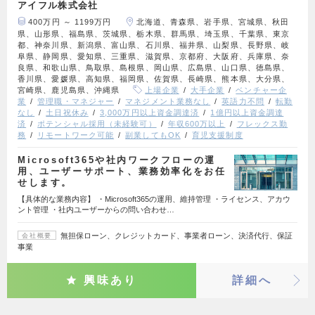
アイフル株式会社
400万円 ～ 1199万円
北海道、青森県、岩手県、宮城県、秋田
県、山形県、福島県、茨城県、栃木県、群馬県、埼玉県、千葉県、東京
都、神奈川県、新潟県、富山県、石川県、福井県、山梨県、長野県、岐
阜県、静岡県、愛知県、三重県、滋賀県、京都府、大阪府、兵庫県、奈
良県、和歌山県、鳥取県、島根県、岡山県、広島県、山口県、徳島県、
香川県、愛媛県、高知県、福岡県、佐賀県、長崎県、熊本県、大分県、
宮崎県、鹿児島県、沖縄県
上場企業
大手企業
ベンチャー企
業
管理職・マネジャー
マネジメント業務なし
英語力不問
転勤
なし
土日祝休み
3,000万円以上資金調達済
1億円以上資金調達
済
ポテンシャル採用（未経験可）
年収600万以上
フレックス勤
務
リモートワーク可能
副業してもOK
育児支援制度
Microsoft365や社内ワークフローの運
用、ユーザーサポート、業務効率化をお任
せします。
【具体的な業務内容】 ・Microsoft365の運用、維持管理 ・ライセンス、アカウ
ント管理 ・社内ユーザーからの問い合わせ…
無担保ローン、クレジットカード、事業者ローン、決済代行、保証
会社概要
事業
興味あり
詳細へ