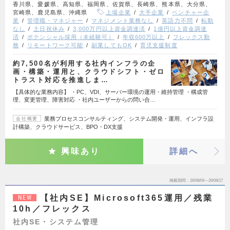
香川県、愛媛県、高知県、福岡県、佐賀県、長崎県、熊本県、大分県、
宮崎県、鹿児島県、沖縄県
上場企業
大手企業
ベンチャー企
業
管理職・マネジャー
マネジメント業務なし
英語力不問
転勤
なし
土日祝休み
3,000万円以上資金調達済
1億円以上資金調達
済
ポテンシャル採用（未経験可）
年収600万以上
フレックス勤
務
リモートワーク可能
副業してもOK
育児支援制度
約7,500名が利用する社内インフラの企
画・構築・運用と、クラウドシフト・ゼロ
トラスト対応を推進しま…
【具体的な業務内容】 ・PC、VDI、サーバー環境の運用・維持管理 ・構成管
理、変更管理、障害対応 ・社内ユーザーからの問い合…
業務プロセスコンサルティング、システム開発・運用、インフラ設
会社概要
計構築、クラウドサービス、BPO・DX支援
興味あり
詳細へ
掲載期間
26/08/04～26/08/17
【社内SE】Microsoft365運用／残業
NEW
10h／フレックス
社内SE・システム管理