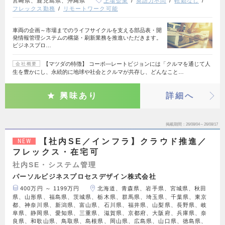
宮崎県、鹿児島県、沖縄県
上場企業
英語力不問
転勤なし
フレックス勤務
リモートワーク可能
車両の企画～市場までのライフサイクルを支える部品表・開
発情報管理システムの構築・刷新業務を推進いただきます。
ビジネスプロ…
【マツダの特徴】 コーポ―レートビジョンには「クルマを通じて人
会社概要
生を豊かにし、永続的に地球や社会とクルマが共存し、どんなこと…
興味あり
詳細へ
掲載期間
26/08/04～26/08/17
【社内SE／インフラ】クラウド推進／
NEW
フレックス・在宅可
社内SE・システム管理
パーソルビジネスプロセスデザイン株式会社
400万円 ～ 1199万円
北海道、青森県、岩手県、宮城県、秋田
県、山形県、福島県、茨城県、栃木県、群馬県、埼玉県、千葉県、東京
都、神奈川県、新潟県、富山県、石川県、福井県、山梨県、長野県、岐
阜県、静岡県、愛知県、三重県、滋賀県、京都府、大阪府、兵庫県、奈
良県、和歌山県、鳥取県、島根県、岡山県、広島県、山口県、徳島県、