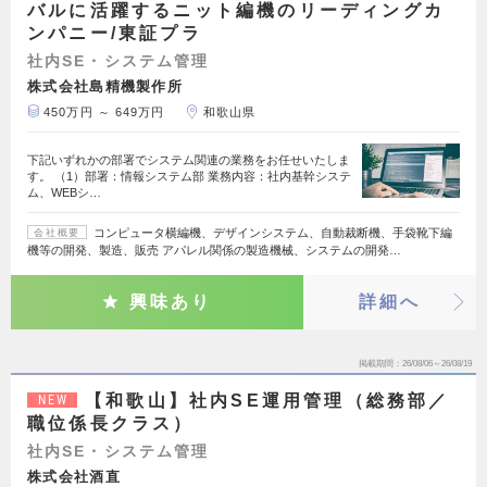
バルに活躍するニット編機のリーディングカ
ンパニー/東証プラ
社内SE・システム管理
株式会社島精機製作所
450万円 ～ 649万円
和歌山県
下記いずれかの部署でシステム関連の業務をお任せいたしま
す。 （1）部署：情報システム部 業務内容：社内基幹システ
ム、WEBシ…
コンピュータ横編機、デザインシステム、自動裁断機、手袋靴下編
会社概要
機等の開発、製造、販売 アパレル関係の製造機械、システムの開発…
興味あり
詳細へ
掲載期間
26/08/06～26/08/19
【和歌山】社内SE運用管理（総務部／
NEW
職位係長クラス）
社内SE・システム管理
株式会社酒直