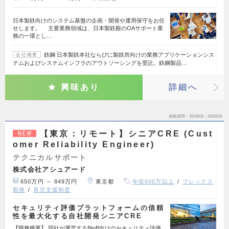
日本製鉄向けのシステム基盤の企画・開発や運用保守をお任
せします。 主要業務領域は、日本製鉄殿のOAサポート業
務の一環とし…
鉄鋼 日本製鉄本社ならびに製鉄所向けの業務アプリケーションシス
会社概要
テムおよびシステムインフラのアウトソーシングを受託。鉄鋼製品…
興味あり
詳細へ
掲載期間
26/08/06～26/08/19
【東京：リモート】シニアCRE (Cust
NEW
omer Reliability Engineer)
テクニカルサポート
株式会社アシュアード
650万円 ～ 849万円
東京都
年収600万以上
フレックス
勤務
育児支援制度
セキュリティ評価プラットフォームの信頼
性を最大化する自社開発シニアCRE
【職務概要】 同社が運営するBtoB向けのセキュリティ評価