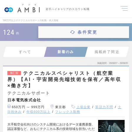
若手ハイキャリアのスカウト転職
500万円以上のテクニカルサポートの転職・求人情報
124
条件変更
件
すべて
新着のみ
掲載終了間近
掲載期間
26/08/07～26/08/20
テクニカルスペシャリスト（航空業
NEW
界）【AI・宇宙開発先端技術を保有／高年収
×働き方】
テクニカルサポート
日本電気株式会社
650万円 ～ 999万円
東京都
上場企業
英語力不問
土
日祝休み
年収600万以上
フレックス勤務
大手航空会社向けのシステム開発におけるデータ連携基盤、
認証基盤など、おもにテクニカル系の技術領域を担当いただ