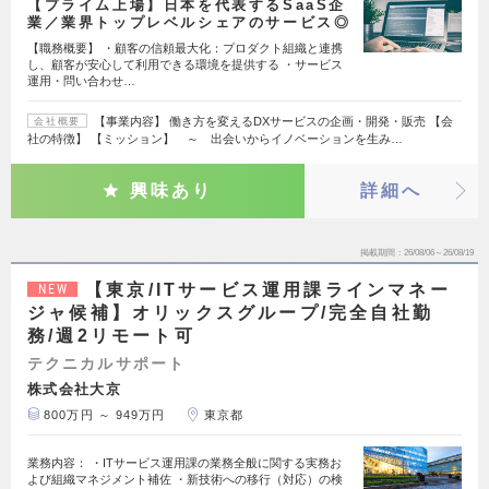
【プライム上場】日本を代表するSaaS企
業／業界トップレベルシェアのサービス◎
【職務概要】 ・顧客の信頼最大化：プロダクト組織と連携
し、顧客が安心して利用できる環境を提供する ・サービス
運用・問い合わせ…
【事業内容】 働き方を変えるDXサービスの企画・開発・販売 【会
会社概要
社の特徴】 【ミッション】 ～ 出会いからイノベーションを生み…
興味あり
詳細へ
掲載期間
26/08/06～26/08/19
【東京/ITサービス運用課ラインマネー
NEW
ジャ候補】オリックスグループ/完全自社勤
務/週2リモート可
テクニカルサポート
株式会社大京
800万円 ～ 949万円
東京都
業務内容： ・ITサービス運用課の業務全般に関する実務お
よび組織マネジメント補佐 ・新技術への移行（対応）の検