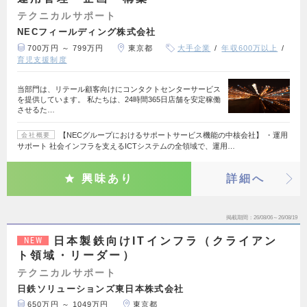
テクニカルサポート
NECフィールディング株式会社
700万円 ～ 799万円
東京都
大手企業
年収600万以上
育児支援制度
当部門は、リテール顧客向けにコンタクトセンターサービス
を提供しています。 私たちは、24時間365日店舗を安定稼働
させるた…
【NECグループにおけるサポートサービス機能の中核会社】 ・運用
会社概要
サポート 社会インフラを支えるICTシステムの全領域で、運用…
興味あり
詳細へ
掲載期間
26/08/06～26/08/19
日本製鉄向けITインフラ（クライアン
NEW
ト領域・リーダー）
テクニカルサポート
日鉄ソリューションズ東日本株式会社
650万円 ～ 1049万円
東京都