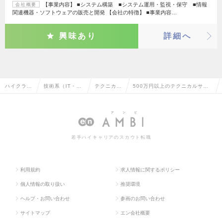
【事業内容】 ■システム構築 ■システム運用・監視・保守 ■情報
会社概要
関連機器・ソフトウェアの販売と開発 【会社の特徴】 ■事業内容…
興味あり
詳細へ
ハイクラス
技術系（IT・W
テクニカル
500万円以上のテクニカルサポ
求人TOP
eb・通信系）
サポート
ートの転職・求人情報一覧
若手ハイキャリアのスカウト転職
利用規約
求人情報に関するポリシー
個人情報の取り扱い
推奨環境
ヘルプ・お問い合わせ
参画のお問い合わせ
サイトマップ
エン会社概要