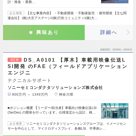
討・推進 ・業務…
【主な事業内容】 ・不動産開発 ・不動産販売 ・都市開発 【主な関
会社概要
連会社】 (株)大京アステージ/(株)穴吹コミュニティ/(株)大…
興味あり
詳細へ
掲載期間
26/08/06～26/08/19
DS_A0101 【厚木】車載用映像伝送L
NEW
SI開発 のFAE（フィールドアプリケーション
エンジニ
テクニカルサポート
ソニーセミコンダクタソリューションズ株式会社
800万円 ～ 1349万円
神奈川県
■ポジション概要 【リーダー/担当者】車載向け映像伝送LSI
(SerDes) の開発を行っています。仕様策定から設計、検…
ソニーセミコンダクタソリューションズグループは、イメージセン
会社概要
サーを中心として、マイクロディスプレイ、各種LSI、半導体レ…