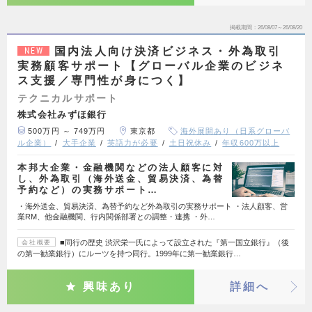
掲載期間
26/08/07～26/08/20
国内法人向け決済ビジネス・外為取引
NEW
実務顧客サポート【グローバル企業のビジネ
ス支援／専門性が身につく】
テクニカルサポート
株式会社みずほ銀行
500万円 ～ 749万円
東京都
海外展開あり（日系グローバ
ル企業）
大手企業
英語力が必要
土日祝休み
年収600万以上
本邦大企業・金融機関などの法人顧客に対
し、外為取引（海外送金、貿易決済、為替
予約など）の実務サポート…
・海外送金、貿易決済、為替予約など外為取引の実務サポート ・法人顧客、営
業RM、他金融機関、行内関係部署との調整・連携 ・外…
■同行の歴史 渋沢栄一氏によって設立された『第一国立銀行』（後
会社概要
の第一勧業銀行）にルーツを持つ同行。1999年に第一勧業銀行…
興味あり
詳細へ