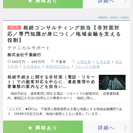
興味あり
詳細へ
掲載期間
26/08/07～26/08/20
相続コンサルティング担当【非対面対
NEW
応／専門知識が身につく／地域金融を支える
役割】
テクニカルサポート
株式会社千葉銀行
500万円 ～ 949万円
千葉県
上場企業
大手企業
英語
力不問
土日祝休み
年収600万以上
フレックス勤務
相続手続きに関する非対面（電話・リモー
ト）での顧客対応を中心に、遺産整理や必
要書類の案内などを担当い…
・相続手続き・遺産整理に関する電話・リモートでの顧客対応 ・必要書類案
内、書類記入方法の説明などの事務サポート ・相続に限ら…
■同行は、千葉県と隣接都県を主要な地盤とする地域金融機関であ
会社概要
り、1943年3月設立以来、地域の顧客とともに成長しています…
興味あり
詳細へ