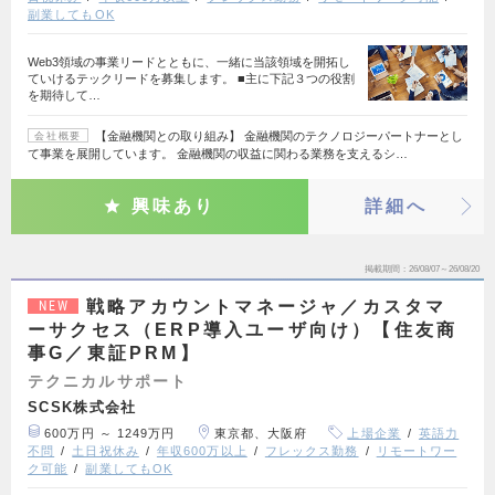
副業してもOK
Web3領域の事業リードとともに、一緒に当該領域を開拓し
ていけるテックリードを募集します。 ■主に下記３つの役割
を期待して…
【金融機関との取り組み】 金融機関のテクノロジーパートナーとし
会社概要
て事業を展開しています。 金融機関の収益に関わる業務を支えるシ…
興味あり
詳細へ
掲載期間
26/08/07～26/08/20
戦略アカウントマネージャ／カスタマ
NEW
ーサクセス（ERP導入ユーザ向け）【住友商
事G／東証PRM】
テクニカルサポート
SCSK株式会社
600万円 ～ 1249万円
東京都、大阪府
上場企業
英語力
不問
土日祝休み
年収600万以上
フレックス勤務
リモートワー
ク可能
副業してもOK