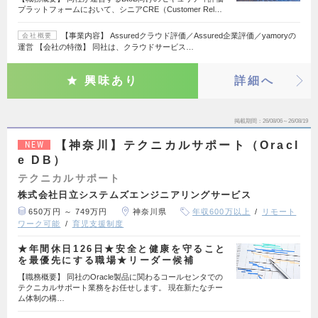
プラットフォームにおいて、シニアCRE（Customer Rel…
【事業内容】 Assuredクラウド評価／Assured企業評価／yamoryの
会社概要
運営 【会社の特徴】 同社は、クラウドサービス…
興味あり
詳細へ
掲載期間
26/08/06～26/08/19
【神奈川】テクニカルサポート（Oracl
NEW
e DB）
テクニカルサポート
株式会社日立システムズエンジニアリングサービス
650万円 ～ 749万円
神奈川県
年収600万以上
リモート
ワーク可能
育児支援制度
★年間休日126日★安全と健康を守ること
を最優先にする職場★リーダー候補
【職務概要】 同社のOracle製品に関わるコールセンタでの
テクニカルサポート業務をお任せします。 現在新たなチー
ム体制の構…