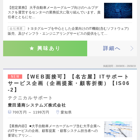
【想定業務】 大手自動車メーカーグループ向けのヘルプデ
スクを運営するセンターの業務拡大に取り組んでいます。責
任者とともにセ…
トヨタグループを中心とした企業向けのIT機能(含むソフトウェア)
会社概要
販売、及びインフラ・エンジニアリングサービスの提供をして…
興味あり
詳細へ
掲載期間
26/08/06～26/08/19
【WEB面接可】【名古屋】ITサポート
NEW
サービス企画（企画提案・顧客折衝）【IS06
-2】
テクニカルサポート
豊田通商システムズ株式会社
700万円 ～ 1199万円
愛知県
【業務内容】 ■大手自動車メーカーグループ含む大手企業へ
のITサービスの企画、顧客提案 ・顧客システム担当者への
要望ヒアリン…