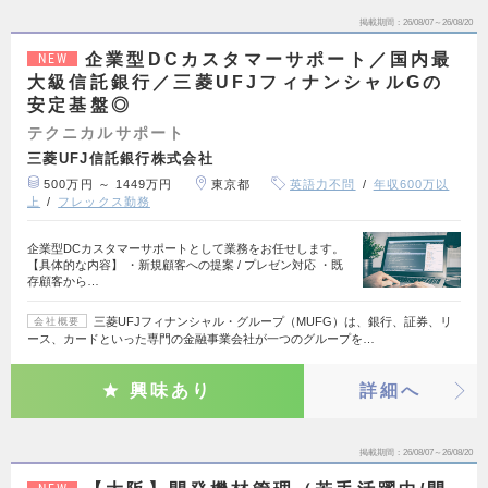
掲載期間
26/08/07～26/08/20
企業型DCカスタマーサポート／国内最
NEW
大級信託銀行／三菱UFJフィナンシャルGの
安定基盤◎
テクニカルサポート
三菱UFJ信託銀行株式会社
500万円 ～ 1449万円
東京都
英語力不問
年収600万以
上
フレックス勤務
企業型DCカスタマーサポートとして業務をお任せします。
【具体的な内容】 ・新規顧客への提案 / プレゼン対応 ・既
存顧客から…
三菱UFJフィナンシャル・グループ（MUFG）は、銀行、証券、リ
会社概要
ース、カードといった専門の金融事業会社が一つのグループを…
興味あり
詳細へ
掲載期間
26/08/07～26/08/20