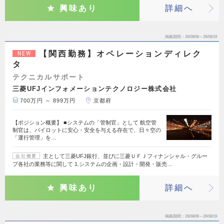
興味あり
詳細へ
掲載期間
26/08/06～26/08/19
【関西勤務】オペレーションディレク
NEW
タ
テクニカルサポート
三菱UFJインフォメーションテクノロジー株式会社
700万円 ～ 899万円
京都府
【ポジション概要】 ■システムの「管制官」として 航空管
制官は、パイロットに安心・安全を与える存在で、日々空の
「運行管理」を…
主として三菱UFJ銀行、並びに三菱ＵＦＪフィナンシャル・グルー
会社概要
プ各社の業務等に関して 1.システムの企画・設計・開発・販売…
興味あり
詳細へ
掲載期間
26/08/06～26/08/19