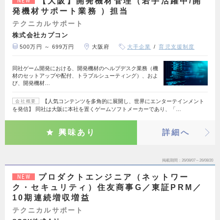
【大阪】開発機材管理（若手活躍中/開
NEW
発機材サポート業務 ）担当
テクニカルサポート
株式会社カプコン
500万円 ～ 699万円
大阪府
大手企業
育児支援制度
同社ゲーム開発における、開発機材のヘルプデスク業務（機
材のセットアップや配付、トラブルシューティング）、およ
び、開発機材…
【人気コンテンツを多角的に展開し、世界にエンターテインメント
会社概要
を発信】 同社は大阪に本社を置くゲームソフトメーカーであり、「…
興味あり
詳細へ
掲載期間
26/08/07～26/08/20
プロダクトエンジニア（ネットワー
NEW
ク・セキュリティ）住友商事G／東証PRM／
10期連続増収増益
テクニカルサポート