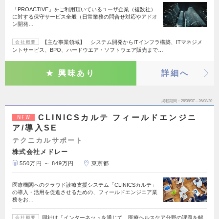
「PROACTIVE」をご利用頂いているユーザ企業（複数社）
に対する保守サービス全般（日常業務の問合せ対応やアドオ
ン開発…
【主な事業領域】 システム開発からITインフラ構築、ITマネジメ
会社概要
ントサービス、BPO、ハードウエア・ソフトウェア販売まで…
興味あり
詳細へ
掲載期間
26/08/07～26/08/20
CLINICSカルテ フィールドエンジニ
NEW
ア/導入SE
テクニカルサポート
株式会社メドレー
550万円 ～ 849万円
東京都
医療機関へのクラウド診療支援システム「CLINICSカルテ」
の導入・活用を促進させるための、フィールドエンジニア業
務をお…
同社は「インターネットを通じて、医療ヘルスケア分野の課題を解
会社概要