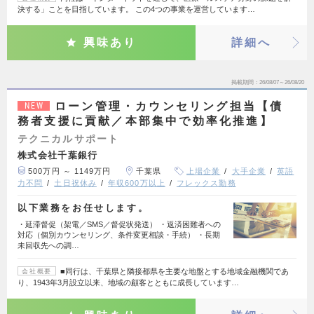
決する」ことを目指しています。 この4つの事業を運営しています…
興味あり
詳細へ
掲載期間
26/08/07～26/08/20
ローン管理・カウンセリング担当【債
NEW
務者支援に貢献／本部集中で効率化推進】
テクニカルサポート
株式会社千葉銀行
500万円 ～ 1149万円
千葉県
上場企業
大手企業
英語
力不問
土日祝休み
年収600万以上
フレックス勤務
以下業務をお任せします。
・延滞督促（架電／SMS／督促状発送） ・返済困難者への
対応（個別カウンセリング、条件変更相談・手続） ・長期
未回収先への調…
■同行は、千葉県と隣接都県を主要な地盤とする地域金融機関であ
会社概要
り、1943年3月設立以来、地域の顧客とともに成長しています…