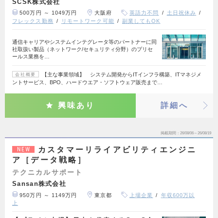
SCSK株式会社
500万円 ～ 1049万円
大阪府
英語力不問
土日祝休み
フレックス勤務
リモートワーク可能
副業してもOK
通信キャリアやシステムインテグレータ等のパートナーに同
社取扱い製品（ネットワーク/セキュリティ分野）のプリセ
ールス業務を…
【主な事業領域】 システム開発からITインフラ構築、ITマネジメ
会社概要
ントサービス、BPO、ハードウエア・ソフトウェア販売まで…
興味あり
詳細へ
掲載期間
26/08/06～26/08/19
カスタマーリライアビリティエンジニ
NEW
ア［データ戦略］
テクニカルサポート
Sansan株式会社
950万円 ～ 1149万円
東京都
上場企業
年収600万以
上