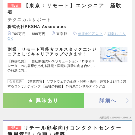
【東京：リモート】エンジニア 経験
NEW
者
テクニカルサポート
株式会社PKSHA Associates
700万円 ～ 899万円
東京都
年収600万以上
副業しても
OK
副業・リモート可能★フルスタックエンジ
ニアとしてキャリアアップできます！
【職務概要】 自社開発のRPA ソリューション「ロボオペ
レータ」のお客様が抱える課題・問題に真摯に向き合い、こ
の解決に向…
【事業内容】 ソフトウェアの企画・開発・販売、経営およびITに関
会社概要
するコンサルティング 【会社の特徴】 外資系コンサルティング企…
興味あり
詳細へ
掲載期間
26/08/06～26/08/19
リテール顧客向けコンタクトセンター
NEW
運用管理・企画・構築