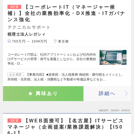
【コーポレートIT（マネージャー候
NEW
補）】全社の業務効率化・DX推進・ITガバナ
ンス強化
テクニカルサポート
税理士法人レガシィ
750万円 ～ 1049万円
東京都
コーポレートIT部は、社内アプリケーションおよび社内外向
けITサービスの管理・保守を基盤としながら、全社の業務効
率化・D…
【事業内容】 ■資産税・法人税業務 相続税・贈与税をメインとし、
会社概要
所得税・住民税、法人税・消費税など不動産や有価証券などをお…
興味あり
詳細へ
掲載期間
26/08/06～26/08/19
【WEB面接可】【名古屋】ITサービス
NEW
マネージャ（企画提案/業務課題解決）【IS0
6-1】