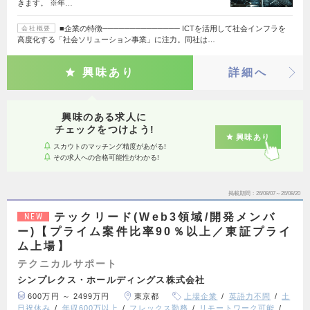
きます。 ※年…
■企業の特徴────────────── ICTを活用して社会インフラを
会社概要
高度化する「社会ソリューション事業」に注力。同社は…
興味あり
詳細へ
興味のある求人に
チェックをつけよう!
興味あり
スカウトのマッチング精度があがる!
その求人への合格可能性がわかる!
掲載期間
26/08/07～26/08/20
テックリード(Web3領域/開発メンバ
NEW
ー)【プライム案件比率90％以上／東証プライ
ム上場】
テクニカルサポート
シンプレクス・ホールディングス株式会社
600万円 ～ 2499万円
東京都
上場企業
英語力不問
土
日祝休み
年収600万以上
フレックス勤務
リモートワーク可能