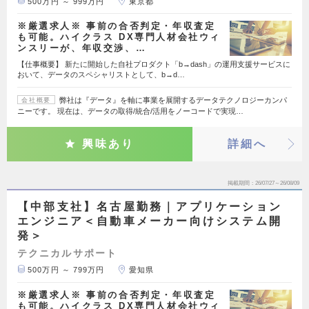
500万円 ～ 999万円
東京都
※厳選求人※ 事前の合否判定・年収査定
も可能。ハイクラス DX専門人材会社ウィ
ンスリーが、年収交渉、…
【仕事概要】 新たに開始した自社プロダクト「b→dash」の運用支援サービスに
おいて、データのスペシャリストとして、b→d…
弊社は『データ』を軸に事業を展開するデータテクノロジーカンパ
会社概要
ニーです。 現在は、データの取得/統合/活用をノーコードで実現…
興味あり
詳細へ
掲載期間
26/07/27～26/08/09
【中部支社】名古屋勤務｜アプリケーション
エンジニア＜自動車メーカー向けシステム開
発＞
テクニカルサポート
500万円 ～ 799万円
愛知県
※厳選求人※ 事前の合否判定・年収査定
も可能。ハイクラス DX専門人材会社ウィ