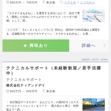
500万円 ～ 749万円
東京都
大手企業
土日祝休み
『カラオケまねきねこ』を運営する当社において、自社で導
入・開発した社内システムのサービスデスク（リーダー候
補）として、部…
【エンタメをインフラに】 同社は、国内外で600店舗以上展開す
会社概要
る、店舗数日本一のカラオケチェーン「カラオケまねきねこ」を運…
興味あり
詳細へ
掲載期間
26/07/27～26/08/09
テクニカルサポート（未経験歓迎／若手活躍
中）
テクニカルサポート
株式会社ティアンドデイ
500万円 ～ 849万円
東京都
・ 自社製品データロガー「おんどとり」の国内CX（カスタ
マーエクスペリエンス）をリード ・ 購入前から導入・利用
後まで一貫…