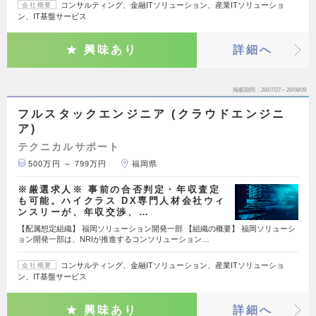
コンサルティング、金融ITソリューション、産業ITソリューショ
会社概要
ン、IT基盤サービス
興味あり
詳細へ
掲載期間
26/07/27～26/08/09
フルスタックエンジニア (クラウドエンジニ
ア)
テクニカルサポート
500万円 ～ 799万円
福岡県
※厳選求人※ 事前の合否判定・年収査定
も可能。ハイクラス DX専門人材会社ウィ
ンスリーが、年収交渉、…
【配属想定組織】 福岡ソリューション開発一部 【組織の概要】 福岡ソリューシ
ョン開発一部は、NRIが推進するコンソリューション…
コンサルティング、金融ITソリューション、産業ITソリューショ
会社概要
ン、IT基盤サービス
興味あり
詳細へ