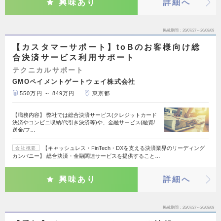
興味あり
詳細へ
掲載期間
26/07/27～26/08/09
【カスタマーサポート】toBのお客様向け総
合決済サービス利用サポート
テクニカルサポート
GMOペイメントゲートウェイ株式会社
550万円 ～ 849万円
東京都
【職務内容】 弊社では総合決済サービス(クレジットカード
決済やコンビニ収納/代引き決済等)や、金融サービス(融資/
送金/フ…
【キャッシュレス・FinTech・DXを支える決済業界のリーディング
会社概要
カンパニー】 総合決済・金融関連サービスを提供すること…
興味あり
詳細へ
掲載期間
26/07/27～26/08/09