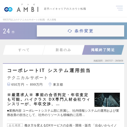
若手ハイキャリアのスカウト転職
500万円以上のテクニカルサポートの転職・求人情報
24
条件変更
件
すべて
新着のみ
掲載終了間近
掲載期間
26/07/27～26/08/09
コーポレートIT システム運用担当
テクニカルサポート
650万円 ～ 899万円
東京都
※厳選求人※ 事前の合否判定・年収査定
も可能。ハイクラス DX専門人材会社ウィ
ンスリーが、年収交渉、…
■業務内容 コーポレートシステム部に所属し、社内情報システムの運用および業
務改善の担当として、社外のリソースも積極的に活用…
働き方を変えるDXサービスの企画・開発・販売 「出会いからイノ
会社概要