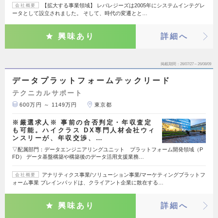
【拡大する事業領域】 レバレジーズは2005年にシステムインテグレ
会社概要
ータとして設立されました。 そして、時代の変遷とと…
興味あり
詳細へ
掲載期間
26/07/27～26/08/09
データプラットフォームテックリード
テクニカルサポート
600万円 ～ 1149万円
東京都
※厳選求人※ 事前の合否判定・年収査定
も可能。ハイクラス DX専門人材会社ウィ
ンスリーが、年収交渉、…
▽配属部門：データエンジニアリングユニット プラットフォーム開発領域（P
FD） データ基盤構築や構築後のデータ活用支援業務…
アナリティクス事業/ソリューション事業/マーケティングプラットフ
会社概要
ォーム事業 ブレインパッドは、クライアント企業に散在する…
興味あり
詳細へ