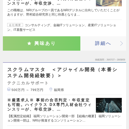
ンスリーが、年収交渉、…
この職種は、NRIグループの一員であるNRIデジタルに出向していただくことが
ありますが、野村総合研究所と同じ待遇となりま…
コンサルティング、金融ITソリューション、産業ITソリューショ
会社概要
ン、IT基盤サービス
興味あり
詳細へ
掲載期間
26/07/27～26/08/09
スクラムマスタ ＜アジャイル開発（本番シ
ステム開発経験要）＞
テクニカルサポート
500万円 ～ 799万円
福岡県
※厳選求人※ 事前の合否判定・年収査定
も可能。ハイクラス DX専門人材会社ウィ
ンスリーが、年収交渉、…
【配属想定組織】 福岡ソリューション開発一部 【組織の概要】 福岡ソリューシ
ョン開発一部は、NRIが推進するコンソリューション…