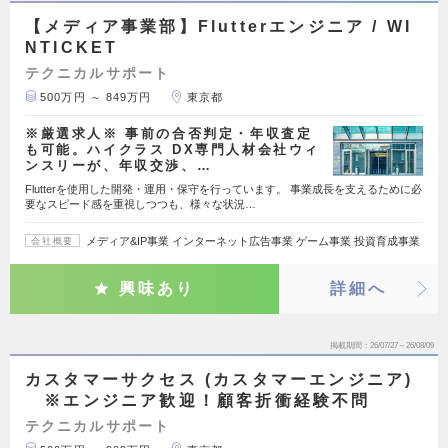
【メディア事業部】Flutterエンジニア / WI
NTICKET
テクニカルサポート
500万円 ～ 849万円
東京都
※厳選求人※ 事前の合否判定・年収査定
も可能。ハイクラス DX専門人材会社ウィ
ンスリーが、年収交渉、…
Flutterを使用した開発・運用・保守を行っています。 事業成長を支えるために必
要なスピード感を重視しつつも、様々な状況…
メディア&IP事業 インターネット広告事業 ゲーム事業 投資育成事業
会社概要
興味あり
詳細へ
掲載期間
26/07/27～26/08/09
カスタマーサクセス (カスタマーエンジニア)
※エンジニア歓迎！顧客折衝経験不問
テクニカルサポート