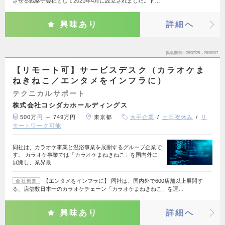
させる戦略子会社として2021年4月に設立されました。ト…
興味あり
詳細へ
掲載期間
26/07/25～26/08/07
【リモート可】サービスデスク（カラオケま
ねきねこ／エンタメをインフラに）
テクニカルサポート
株式会社コシダカホールディングス
500万円 ～ 749万円
東京都
大手企業
土日祝休み
リ
モートワーク可能
同社は、カラオケ事業と温浴事業を展開するグループ企業で
す。 カラオケ事業では「カラオケまねきねこ」を国内外に
展開し、業界最…
【エンタメをインフラに】 同社は、国内外で600店舗以上展開す
会社概要
る、店舗数日本一のカラオケチェーン「カラオケまねきねこ」を運…
興味あり
詳細へ