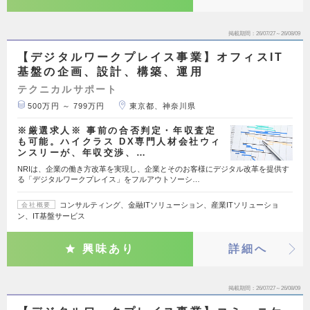
掲載期間
26/07/27～26/08/09
【デジタルワークプレイス事業】オフィスIT
基盤の企画、設計、構築、運用
テクニカルサポート
500万円 ～ 799万円
東京都、神奈川県
※厳選求人※ 事前の合否判定・年収査定
も可能。ハイクラス DX専門人材会社ウィ
ンスリーが、年収交渉、…
NRIは、企業の働き方改革を実現し、企業とそのお客様にデジタル改革を提供す
る「デジタルワークプレイス」をフルアウトソーシ…
コンサルティング、金融ITソリューション、産業ITソリューショ
会社概要
ン、IT基盤サービス
興味あり
詳細へ
掲載期間
26/07/27～26/08/09