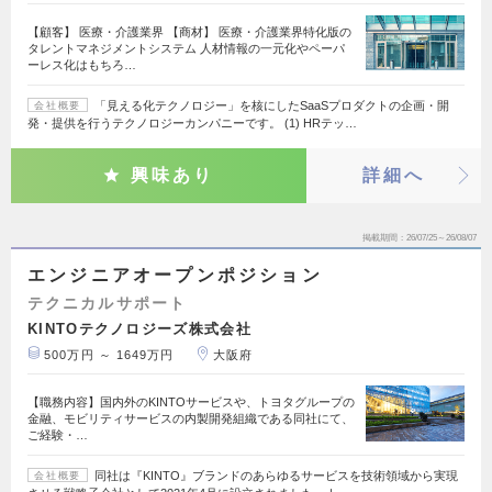
【顧客】 医療・介護業界 【商材】 医療・介護業界特化版の
タレントマネジメントシステム 人材情報の一元化やペーパ
ーレス化はもちろ…
「見える化テクノロジー」を核にしたSaaSプロダクトの企画・開
会社概要
発・提供を行うテクノロジーカンパニーです。 (1) HRテッ…
興味あり
詳細へ
掲載期間
26/07/25～26/08/07
エンジニアオープンポジション
テクニカルサポート
KINTOテクノロジーズ株式会社
500万円 ～ 1649万円
大阪府
【職務内容】国内外のKINTOサービスや、トヨタグループの
金融、モビリティサービスの内製開発組織である同社にて、
ご経験・…
同社は『KINTO』ブランドのあらゆるサービスを技術領域から実現
会社概要