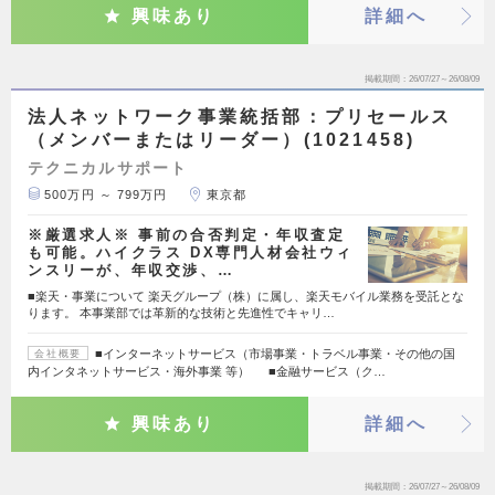
興味あり
詳細へ
掲載期間
26/07/27～26/08/09
法人ネットワーク事業統括部：プリセールス
（メンバーまたはリーダー）(1021458)
テクニカルサポート
500万円 ～ 799万円
東京都
※厳選求人※ 事前の合否判定・年収査定
も可能。ハイクラス DX専門人材会社ウィ
ンスリーが、年収交渉、…
■楽天・事業について 楽天グループ（株）に属し、楽天モバイル業務を受託とな
ります。 本事業部では革新的な技術と先進性でキャリ…
■インターネットサービス（市場事業・トラベル事業・その他の国
会社概要
内インタネットサービス・海外事業 等） ■金融サービス（ク…
興味あり
詳細へ
掲載期間
26/07/27～26/08/09