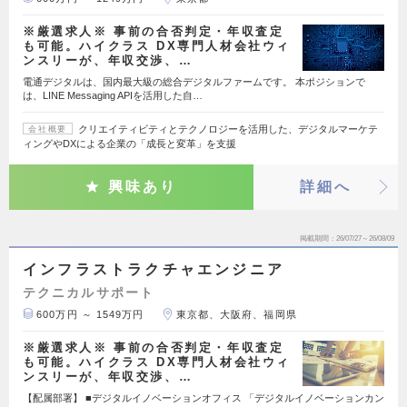
※厳選求人※ 事前の合否判定・年収査定
も可能。ハイクラス DX専門人材会社ウィ
ンスリーが、年収交渉、…
電通デジタルは、国内最大級の総合デジタルファームです。 本ポジションで
は、LINE Messaging APIを活用した自…
クリエイティビティとテクノロジーを活用した、デジタルマーケテ
会社概要
ィングやDXによる企業の「成長と変革」を支援
興味あり
詳細へ
掲載期間
26/07/27～26/08/09
インフラストラクチャエンジニア
テクニカルサポート
600万円 ～ 1549万円
東京都、大阪府、福岡県
※厳選求人※ 事前の合否判定・年収査定
も可能。ハイクラス DX専門人材会社ウィ
ンスリーが、年収交渉、…
【配属部署】 ■デジタルイノベーションオフィス 「デジタルイノベーションカン