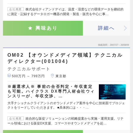
株式会社ティアンドデイは、温度・湿度などの環境データを継続的
会社概要
に測定・記録するデータロガー機器の開発・製造・販売を中心に事…
興味あり
詳細へ
掲載期間
26/07/27～26/08/09
OM02 【オウンドメディア領域】テクニカル
ディレクター(001004)
テクニカルサポート
500万円 ～ 799万円
東京都
※厳選求人※ 事前の合否判定・年収査定
も可能。ハイクラス DX専門人材会社ウィ
ンスリーが、年収交渉、…
大手ナショナルクライアントのオウンドメディア案件を中心に技術面でプロジェ
クトをリードしていただきます。 ■具体的には・・・…
統合的な販促ソリューションの戦略提案から実施・運用支援。リテ
会社概要
ール領域における販促DX支援、コマースやオウンドメディアを起…