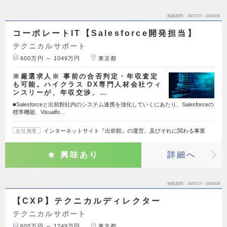
掲載期間
26/07/27～26/08/09
コーポレートIT【Salesforce開発担当】
テクニカルサポート
600万円 ～ 1049万円
東京都
※厳選求人※ 事前の合否判定・年収査定
も可能。ハイクラス DX専門人材会社ウィ
ンスリーが、年収交渉、…
■Salesforceと出前館社内のシステム連携を強化していくにあたり、Salesforceの
標準機能、Visualfo…
インターネットサイト『出前館』の運営、及びそれに関わる事業
会社概要
興味あり
詳細へ
掲載期間
26/07/27～26/08/09
【CXP】テクニカルディレクター
テクニカルサポート
600万円 ～ 1249万円
東京都