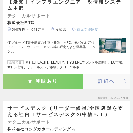
【愛知】インフラエンジニア ※情報システ
ム本部
テクニカルサポート
株式会社MTG
500万円 ～ 849万円
愛知県
育児支援制度
(1)グループIT集中購買の企画・推進 - PC、モバイルデバ
イス、ソフトウェアライセンス等の選定および標準化 - ベ
ン…
同社はHEALTH、BEAUTY、HYGIENEブランドを展開し、EC市場、
会社概要
サロン市場、リテールストア市場、グローバル市…
興味あり
詳細へ
掲載期間
26/07/27～26/08/09
サービスデスク（リーダー候補/全国店舗を支
える社内ITサービスデスクの中核へ！）
テクニカルサポート
株式会社コシダカホールディングス