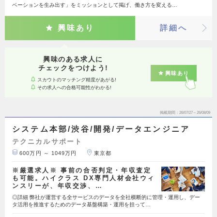
ベーションを生み出す」をミッションとして掲げ、働き方を変える…
興味あり
詳細へ
興味のある求人に
チェックをつけよう!
興味あり
スカウトのマッチング精度があがる!
その求人への合格可能性がわかる!
掲載期間
26/07/27～26/08/09
システム本部/渋谷/開発/データエンジニア
テクニカルサポート
600万円 ～ 1049万円
東京都
※厳選求人※ 事前の合否判定・年収査定
も可能。ハイクラス DX専門人材会社ウィ
ンスリーが、年収交渉、…
◎詳細 弊社が運営する全サービスのデータを全社横断的に管理・運用し、デー
タ活用を推進するためのデータ基盤構築・運用を担って…