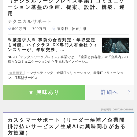
【デジタルワークプレイス事業】コミュニケ
ーション基盤の企画、提案、設計、構築、運
用
テクニカルサポート
500万円 ～ 799万円
東京都、神奈川県
※厳選求人※ 事前の合否判定・年収査定
も可能。ハイクラス DX専門人材会社ウィ
ンスリーが、年収交渉、…
NRIの「デジタルワークプレイス」事業では、「企業とお客様」や「企業内」の
様々なコミュニケーションから生まれるイノベーシ…
コンサルティング、金融ITソリューション、産業ITソリューショ
会社概要
ン、IT基盤サービス
興味あり
詳細へ
掲載期間
26/07/26～26/08/08
カスタマーサポート（リーダー候補／企業間
掛け払いサービス／生成AIに興味関心がある
方歓迎）