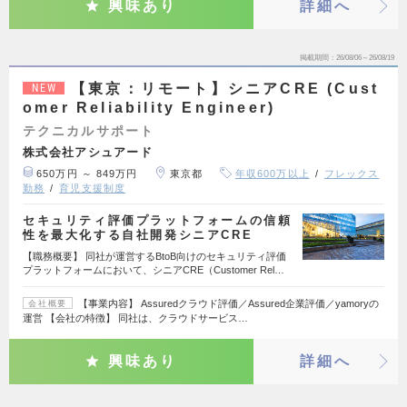
興味あり
詳細へ
掲載期間
26/08/06～26/08/19
【東京：リモート】シニアCRE (Cust
NEW
omer Reliability Engineer)
テクニカルサポート
株式会社アシュアード
650万円 ～ 849万円
東京都
年収600万以上
フレックス
勤務
育児支援制度
セキュリティ評価プラットフォームの信頼
性を最大化する自社開発シニアCRE
【職務概要】 同社が運営するBtoB向けのセキュリティ評価
プラットフォームにおいて、シニアCRE（Customer Rel…
【事業内容】 Assuredクラウド評価／Assured企業評価／yamoryの
会社概要
運営 【会社の特徴】 同社は、クラウドサービス…
興味あり
詳細へ