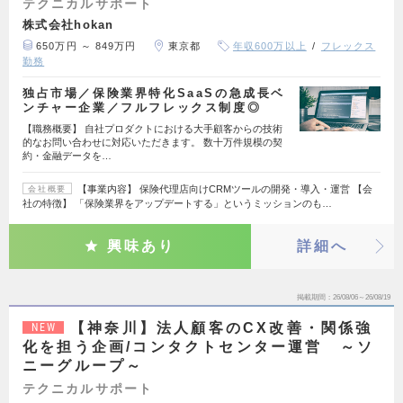
テクニカルサポート
株式会社hokan
650万円 ～ 849万円
東京都
年収600万以上
フレックス
勤務
独占市場／保険業界特化SaaSの急成長ベ
ンチャー企業／フルフレックス制度◎
【職務概要】 自社プロダクトにおける大手顧客からの技術
的なお問い合わせに対応いただきます。 数十万件規模の契
約・金融データを…
【事業内容】 保険代理店向けCRMツールの開発・導入・運営 【会
会社概要
社の特徴】 「保険業界をアップデートする」というミッションのも…
興味あり
詳細へ
掲載期間
26/08/06～26/08/19
【神奈川】法人顧客のCX改善・関係強
NEW
化を担う企画/コンタクトセンター運営 ～ソ
ニーグループ～
テクニカルサポート