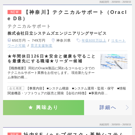
掲載期間
26/08/06～26/08/19
【神奈川】テクニカルサポート（Oracl
NEW
e DB）
テクニカルサポート
株式会社日立システムズエンジニアリングサービス
650万円 ～ 749万円
神奈川県
年収600万以上
リモート
ワーク可能
育児支援制度
★年間休日126日★安全と健康を守ること
を最優先にする職場★リーダー候補
【職務概要】 同社のOracle製品に関わるコールセンタでの
テクニカルサポート業務をお任せします。 現在新たなチー
ム体制の構…
【事業内容】 ■システム構築 ■システム運用・監視・保守 ■情報
会社概要
関連機器・ソフトウェアの販売と開発 【会社の特徴】 ■事業内容…
興味あり
詳細へ
掲載期間
26/08/06～26/08/19
社内SE（ヘルプデスク・基幹システム
NEW