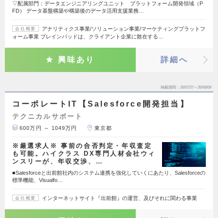
▽配属部門：データエンジニアリングユニット プラットフォーム開発領域（P
FD） データ基盤構築や構築後のデータ活用支援業務…
アナリティクス事業/ソリューション事業/マーケティングプラットフ
会社概要
ォーム事業 ブレインパッドは、クライアント企業に散在する…
興味あり
詳細へ
掲載期間
26/07/27～26/08/09
コーポレートIT【Salesforce開発担当】
テクニカルサポート
600万円 ～ 1049万円
東京都
※厳選求人※ 事前の合否判定・年収査定
も可能。ハイクラス DX専門人材会社ウィ
ンスリーが、年収交渉、…
■Salesforceと出前館社内のシステム連携を強化していくにあたり、Salesforceの
標準機能、Visualfo…
インターネットサイト『出前館』の運営、及びそれに関わる事業
会社概要