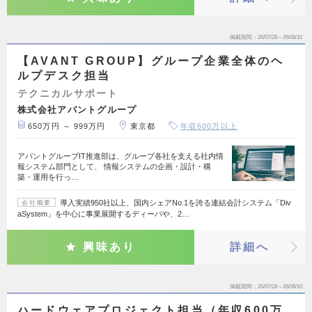
掲載期間
26/07/28～26/08/10
【AVANT GROUP】グループ企業全体のヘ
ルプデスク担当
テクニカルサポート
株式会社アバントグループ
650万円 ～ 999万円
東京都
年収600万以上
アバントグループIT推進部は、グループ各社を支える社内情
報システム部門として、 情報システムの企画・設計・構
築・運用を行っ…
導入実績950社以上、国内シェアNo.1を誇る連結会計システム「Div
会社概要
aSystem」を中心に事業展開するディーバや、2…
興味あり
詳細へ
掲載期間
26/07/28～26/08/10
ハードウェアプロジェクト担当（年収600万