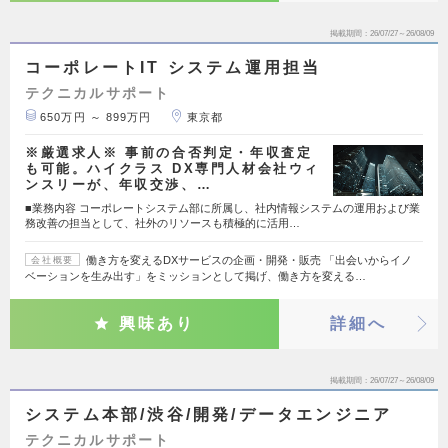
掲載期間
26/07/27～26/08/09
コーポレートIT システム運用担当
テクニカルサポート
650万円 ～ 899万円
東京都
※厳選求人※ 事前の合否判定・年収査定
も可能。ハイクラス DX専門人材会社ウィ
ンスリーが、年収交渉、…
■業務内容 コーポレートシステム部に所属し、社内情報システムの運用および業
務改善の担当として、社外のリソースも積極的に活用…
働き方を変えるDXサービスの企画・開発・販売 「出会いからイノ
会社概要
ベーションを生み出す」をミッションとして掲げ、働き方を変える…
興味あり
詳細へ
掲載期間
26/07/27～26/08/09
システム本部/渋谷/開発/データエンジニア
テクニカルサポート