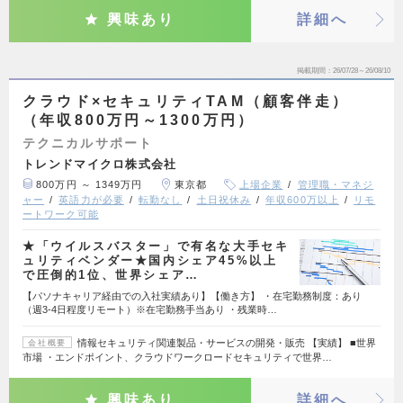
興味あり
詳細へ
掲載期間
26/07/28～26/08/10
クラウド×セキュリティTAM（顧客伴走）
（年収800万円～1300万円）
テクニカルサポート
トレンドマイクロ株式会社
800万円 ～ 1349万円
東京都
上場企業
管理職・マネジ
ャー
英語力が必要
転勤なし
土日祝休み
年収600万以上
リモ
ートワーク可能
★「ウイルスバスター」で有名な大手セキ
ュリティベンダー★国内シェア45%以上
で圧倒的1位、世界シェア…
【パソナキャリア経由での入社実績あり】【働き方】 ・在宅勤務制度：あり
（週3-4日程度リモート）※在宅勤務手当あり ・残業時…
情報セキュリティ関連製品・サービスの開発・販売 【実績】 ■世界
会社概要
市場 ・エンドポイント、クラウドワークロードセキュリティで世界…
興味あり
詳細へ