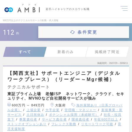
若手ハイキャリアのスカウト転職
600万円以上のテクニカルサポートの転職・求人情報
112
条件変更
件
すべて
新着のみ
掲載終了間近
掲載期間
26/07/29～26/08/11
【関西支社】サポートエンジニア（デジタル
ワークプレース）（リーダー～Mgr候補）
テクニカルサポート
東証プライム上場 老舗ISP ネットワーク、クラウド、セキ
ュリティ、MVNOなど自社開発サービスが強み
600万円 ～ 849万円
大阪府
海外展開あり（日系グローバ
ル企業）
上場企業
大手企業
管理職・マネジャー
新規事業・新
サービス
土日祝休み
ポテンシャル採用（未経験可）
社長・役員
直下
事業責任者
サービス責任者
開発責任者
年収600万以上
ストックオプションあり
フレックス勤務
リモートワーク可能
育
児支援制度