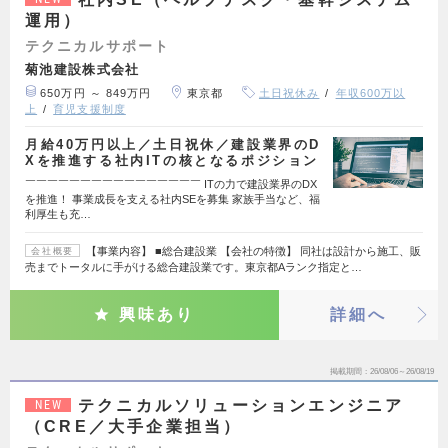
運用）
テクニカルサポート
菊池建設株式会社
650万円 ～ 849万円
東京都
土日祝休み
年収600万以
上
育児支援制度
月給40万円以上／土日祝休／建設業界のD
Xを推進する社内ITの核となるポジション
￣￣￣￣￣￣￣￣￣￣￣￣￣￣￣￣ ITの力で建設業界のDX
を推進！ 事業成長を支える社内SEを募集 家族手当など、福
利厚生も充…
【事業内容】 ■総合建設業 【会社の特徴】 同社は設計から施工、販
会社概要
売までトータルに手がける総合建設業です。東京都Aランク指定と…
興味あり
詳細へ
掲載期間
26/08/06～26/08/19
テクニカルソリューションエンジニア
NEW
（CRE／大手企業担当）