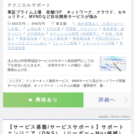
テクニカルサポート
東証プライム上場 老舗ISP ネットワーク、クラウド、セキ
ュリティ、MVNOなど自社開発サービスが強み
600万円 ～ 849万円
東京都
海外展開あり（日系グローバ
ル企業）
上場企業
大手企業
管理職・マネジャー
新規事業・新
サービス
土日祝休み
ポテンシャル採用（未経験可）
社長・役員
直下
事業責任者
サービス責任者
開発責任者
年収600万以上
ストックオプションあり
フレックス勤務
リモートワーク可能
育
児支援制度
法人向けID管理/認証サービスのサポート統括部門として以
下を担当いただきます。 ・次世代サポートの検討・設計・
構築および左…
インターネット接続サービス、WANサービス及びネットワーク関連
会社概要
サービスの提供、ネットワーク・システムの構築・運用保守、通…
興味あり
詳細へ
掲載期間
26/07/29～26/08/11
【サービス基盤/サービスサポート】サポート
エンジニア（DNS）（リーダー～Mgr候補）