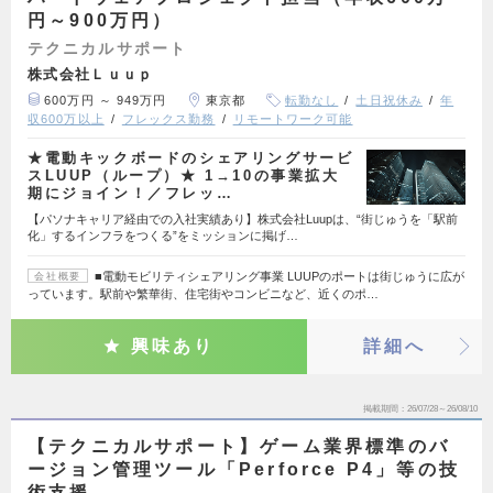
円～900万円）
テクニカルサポート
株式会社Ｌｕｕｐ
600万円 ～ 949万円
東京都
転勤なし
土日祝休み
年
収600万以上
フレックス勤務
リモートワーク可能
★電動キックボードのシェアリングサービ
スLUUP（ループ）★ 1→10の事業拡大
期にジョイン！／フレッ…
【パソナキャリア経由での入社実績あり】株式会社Luupは、“街じゅうを「駅前
化」するインフラをつくる”をミッションに掲げ…
■電動モビリティシェアリング事業 LUUPのポートは街じゅうに広が
会社概要
っています。駅前や繁華街、住宅街やコンビニなど、近くのポ…
興味あり
詳細へ
掲載期間
26/07/28～26/08/10
【テクニカルサポート】ゲーム業界標準のバ
ージョン管理ツール「Perforce P4」等の技
術支援