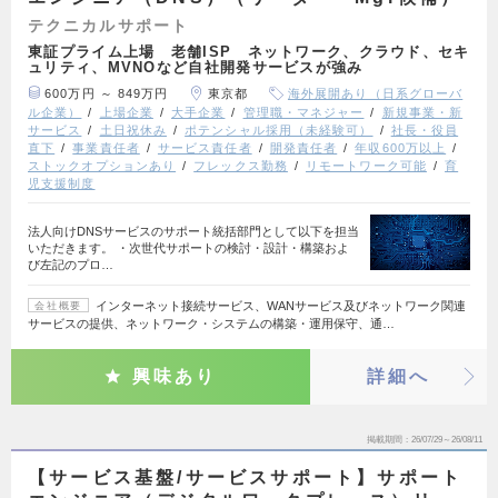
テクニカルサポート
東証プライム上場 老舗ISP ネットワーク、クラウド、セキ
ュリティ、MVNOなど自社開発サービスが強み
600万円 ～ 849万円
東京都
海外展開あり（日系グローバ
ル企業）
上場企業
大手企業
管理職・マネジャー
新規事業・新
サービス
土日祝休み
ポテンシャル採用（未経験可）
社長・役員
直下
事業責任者
サービス責任者
開発責任者
年収600万以上
ストックオプションあり
フレックス勤務
リモートワーク可能
育
児支援制度
法人向けDNSサービスのサポート統括部門として以下を担当
いただきます。 ・次世代サポートの検討・設計・構築およ
び左記のプロ…
インターネット接続サービス、WANサービス及びネットワーク関連
会社概要
サービスの提供、ネットワーク・システムの構築・運用保守、通…
興味あり
詳細へ
掲載期間
26/07/29～26/08/11
【サービス基盤/サービスサポート】サポート