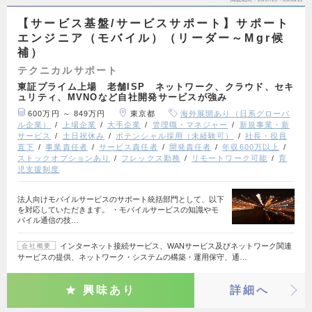
【サービス基盤/サービスサポート】サポート
エンジニア（モバイル）（リーダー～Mgr候
補）
テクニカルサポート
東証プライム上場 老舗ISP ネットワーク、クラウド、セキ
ュリティ、MVNOなど自社開発サービスが強み
600万円 ～ 849万円
東京都
海外展開あり（日系グローバ
ル企業）
上場企業
大手企業
管理職・マネジャー
新規事業・新
サービス
土日祝休み
ポテンシャル採用（未経験可）
社長・役員
直下
事業責任者
サービス責任者
開発責任者
年収600万以上
ストックオプションあり
フレックス勤務
リモートワーク可能
育
児支援制度
法人向けモバイルサービスのサポート統括部門として、以下
を対応していただきます。 ・モバイルサービスの知識やモ
バイル通信の技…
インターネット接続サービス、WANサービス及びネットワーク関連
会社概要
サービスの提供、ネットワーク・システムの構築・運用保守、通…
興味あり
詳細へ