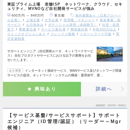
東証プライム上場 老舗ISP ネットワーク、クラウド、セキ
ュリティ、MVNOなど自社開発サービスが強み
600万円 ～ 849万円
東京都
海外展開あり（日系グローバ
ル企業）
上場企業
大手企業
管理職・マネジャー
新規事業・新
サービス
土日祝休み
ポテンシャル採用（未経験可）
社長・役員
直下
事業責任者
サービス責任者
開発責任者
年収600万以上
ストックオプションあり
フレックス勤務
リモートワーク可能
育
児支援制度
サポートエンジニア（自社開発ルータ、ネットワークサービ
ス） 自社プロダクトやサービスにおける以下の業務をお任
せいたします。…
インターネット接続サービス、WANサービス及びネットワーク関連
会社概要
サービスの提供、ネットワーク・システムの構築・運用保守、通…
興味あり
詳細へ
掲載期間
26/07/29～26/08/11
【サービス基盤/サービスサポート】サポート
エンジニア（ID管理/認証）（リーダー～Mgr
候補）