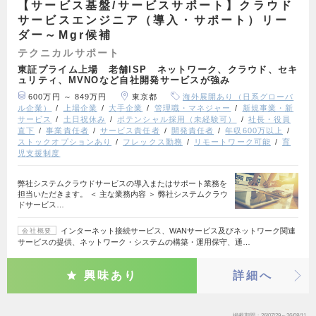
【サービス基盤/サービスサポート】クラウド
サービスエンジニア（導入・サポート）リー
ダー～Mgr候補
テクニカルサポート
東証プライム上場 老舗ISP ネットワーク、クラウド、セキ
ュリティ、MVNOなど自社開発サービスが強み
600万円 ～ 849万円
東京都
海外展開あり（日系グローバ
ル企業）
上場企業
大手企業
管理職・マネジャー
新規事業・新
サービス
土日祝休み
ポテンシャル採用（未経験可）
社長・役員
直下
事業責任者
サービス責任者
開発責任者
年収600万以上
ストックオプションあり
フレックス勤務
リモートワーク可能
育
児支援制度
弊社システムクラウドサービスの導入またはサポート業務を
担当いただきます。 ＜ 主な業務内容 ＞ 弊社システムクラウ
ドサービス…
インターネット接続サービス、WANサービス及びネットワーク関連
会社概要
サービスの提供、ネットワーク・システムの構築・運用保守、通…
興味あり
詳細へ
掲載期間
26/07/29～26/08/11