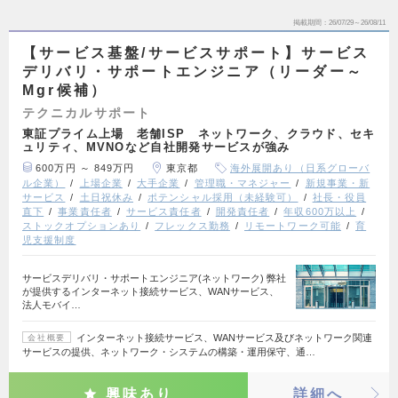
掲載期間
26/07/29～26/08/11
【サービス基盤/サービスサポート】サービス
デリバリ・サポートエンジニア（リーダー～
Mgr候補）
テクニカルサポート
東証プライム上場 老舗ISP ネットワーク、クラウド、セキ
ュリティ、MVNOなど自社開発サービスが強み
600万円 ～ 849万円
東京都
海外展開あり（日系グローバ
ル企業）
上場企業
大手企業
管理職・マネジャー
新規事業・新
サービス
土日祝休み
ポテンシャル採用（未経験可）
社長・役員
直下
事業責任者
サービス責任者
開発責任者
年収600万以上
ストックオプションあり
フレックス勤務
リモートワーク可能
育
児支援制度
サービスデリバリ・サポートエンジニア(ネットワーク) 弊社
が提供するインターネット接続サービス、WANサービス、
法人モバイ…
インターネット接続サービス、WANサービス及びネットワーク関連
会社概要
サービスの提供、ネットワーク・システムの構築・運用保守、通…
興味あり
詳細へ