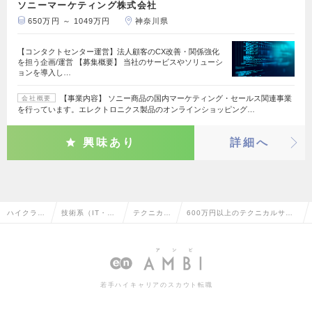
ソニーマーケティング株式会社
650万円 ～ 1049万円
神奈川県
【コンタクトセンター運営】法人顧客のCX改善・関係強化
を担う企画/運営 【募集概要】 当社のサービスやソリューシ
ョンを導入し…
【事業内容】 ソニー商品の国内マーケティング・セールス関連事業
会社概要
を行っています。エレクトロニクス製品のオンラインショッピング…
興味あり
詳細へ
ハイクラス
技術系（IT・W
テクニカル
600万円以上のテクニカルサポ
求人TOP
eb・通信系）
サポート
ートの転職・求人情報一覧
若手ハイキャリアのスカウト転職