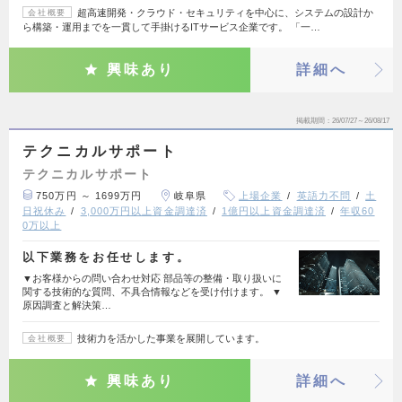
超高速開発・クラウド・セキュリティを中心に、システムの設計か
会社概要
ら構築・運用までを一貫して手掛けるITサービス企業です。 「一…
興味あり
詳細へ
掲載期間
26/07/27～26/08/17
テクニカルサポート
テクニカルサポート
750万円 ～ 1699万円
岐阜県
上場企業
英語力不問
土
日祝休み
3,000万円以上資金調達済
1億円以上資金調達済
年収60
0万以上
以下業務をお任せします。
▼お客様からの問い合わせ対応 部品等の整備・取り扱いに
関する技術的な質問、不具合情報などを受け付けます。 ▼
原因調査と解決策…
技術力を活かした事業を展開しています。
会社概要
興味あり
詳細へ