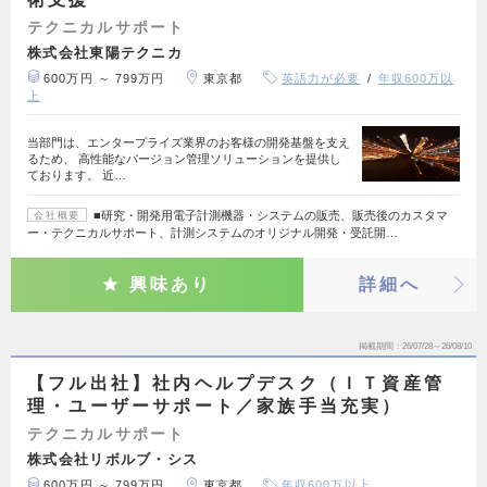
テクニカルサポート
株式会社東陽テクニカ
600万円 ～ 799万円
東京都
英語力が必要
年収600万以
上
当部門は、エンタープライズ業界のお客様の開発基盤を支え
るため、 高性能なバージョン管理ソリューションを提供し
ております。 近…
■研究・開発用電子計測機器・システムの販売、販売後のカスタマ
会社概要
ー・テクニカルサポート、計測システムのオリジナル開発・受託開…
興味あり
詳細へ
掲載期間
26/07/28～26/08/10
【フル出社】社内ヘルプデスク（ＩＴ資産管
理・ユーザーサポート／家族手当充実）
テクニカルサポート
株式会社リボルブ・シス
600万円 ～ 799万円
東京都
年収600万以上