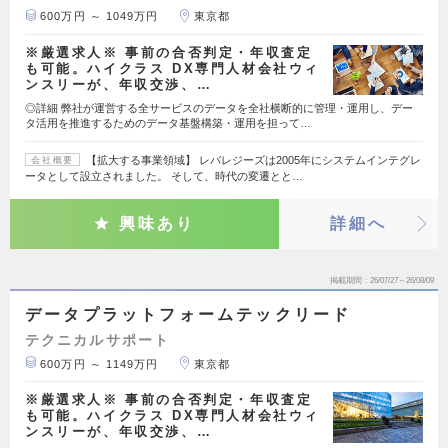
600万円 ～ 1049万円
東京都
※厳選求人※ 事前の合否判定・年収査定
も可能。ハイクラス DX専門人材会社ウィ
ンスリーが、年収交渉、…
◎詳細 弊社が運営する全サービスのデータを全社横断的に管理・運用し、デー
タ活用を推進するためのデータ基盤構築・運用を担って…
【拡大する事業領域】 レバレジーズは2005年にシステムインテグレ
会社概要
ータとして設立されました。 そして、時代の変遷とと…
興味あり
詳細へ
掲載期間
26/07/27～26/08/09
データプラットフォームテックリード
テクニカルサポート
600万円 ～ 1149万円
東京都
※厳選求人※ 事前の合否判定・年収査定
も可能。ハイクラス DX専門人材会社ウィ
ンスリーが、年収交渉、…