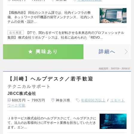
【職務内容】 同社のシステム課では、社内インフラの整
備、ネットワークやIT機器の保守メンテナンス、 社内シス
テムの企画・設計…
【ITで、関わるすべてを好転させる未来志向のプロフェッショナル
会社概要
集団】 株式会社リボルブ・シスは、社名に込められた「REVO…
興味あり
詳細へ
掲載期間
26/07/28～26/08/10
【川崎】ヘルプデスク／若手歓迎
テクニカルサポート
JBCC株式会社
600万円 ～ 799万円
神奈川県
年収600万以上
リモート
ワーク可能
ＪＢサービス株式会社のヘルプデスクにて、ヘルプデスクに
て、法人のお客様向けにITサポート業務を担当していただき
ます。エン…