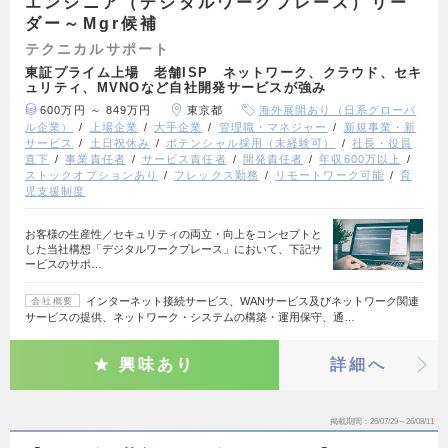
エンジニア（デジタルワークプレース）リー
ダー～Mgr候補
テクニカルサポート
東証プライム上場 老舗ISP ネットワーク、クラウド、セキ
ュリティ、MVNOなど自社開発サービスが強み
600万円 ～ 849万円
東京都
海外展開あり（日系グローバ
ル企業）
上場企業
大手企業
管理職・マネジャー
新規事業・新
サービス
土日祝休み
ポテンシャル採用（未経験可）
社長・役員
直下
事業責任者
サービス責任者
開発責任者
年収600万以上
ストックオプションあり
フレックス勤務
リモートワーク可能
育
児支援制度
お客様の生産性／セキュリティの両立・向上をコンセプトと
した当社構想「デジタルワークプレース」において、下記サ
ービスのサポ…
インターネット接続サービス、WANサービス及びネットワーク関連
会社概要
サービスの提供、ネットワーク・システムの構築・運用保守、通…
興味あり
詳細へ
掲載期間
26/07/29～26/08/11