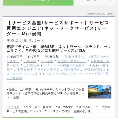
掲載期間
26/07/29～26/08/11
【サービス基盤/サービスサポート】サービス
運用エンジニア(ネットワークサービス)リー
ダー～Mgr候補
テクニカルサポート
東証プライム上場 老舗ISP ネットワーク、クラウド、セキ
ュリティ、MVNOなど自社開発サービスが強み
600万円 ～ 849万円
東京都
海外展開あり（日系グローバ
ル企業）
上場企業
大手企業
管理職・マネジャー
新規事業・新
サービス
土日祝休み
ポテンシャル採用（未経験可）
社長・役員
直下
事業責任者
サービス責任者
開発責任者
年収600万以上
ストックオプションあり
フレックス勤務
リモートワーク可能
育
児支援制度
■お任せしたい業務 ・モバイルを用いたネットワークのお客
様サポート ・企業の本社と拠点を繋ぐ VPN のお客様サポー
ト ・企業…
インターネット接続サービス、WANサービス及びネットワーク関連
会社概要
サービスの提供、ネットワーク・システムの構築・運用保守、通…