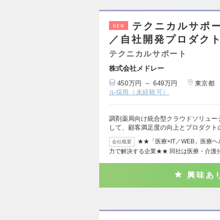
テクニカルサポー
NEW
／自社開発プロダク
テクニカルサポート
株式会社メドレー
450万円 ～ 649万円
東京都
ル採用（未経験可）
調剤薬局向け統合型クラウドソリューシ
して、顧客満足度の向上とプロダクト
★★「医療×IT／WEB」医療
会社概要
力で解決する企業★★ 同社は医療・介護
興味あ