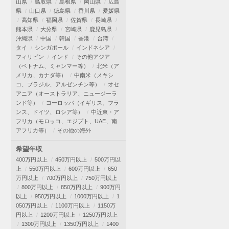
山県
鳥取県
島根県
岡山県
広島
県
山口県
徳島県
香川県
愛媛県
高知県
福岡県
佐賀県
長崎県
熊本県
大分県
宮崎県
鹿児島県
沖縄県
中国
韓国
香港
台湾
タイ
シンガポール
インドネシア
フィリピン
インド
その他アジア
（ベトナム、ミャンマー等）
北米（ア
メリカ、カナダ等）
中南米（メキシ
コ、ブラジル、アルゼンチン等）
オセ
アニア（オーストラリア、ニュージーラ
ンド等）
ヨーロッパ（イギリス、フラ
ンス、ドイツ、ロシア等）
中近東・ア
フリカ（モロッコ、エジプト、UAE、南
アフリカ等）
その他の海外
希望年収
400万円以上
450万円以上
500万円以
上
550万円以上
600万円以上
650
万円以上
700万円以上
750万円以上
800万円以上
850万円以上
900万円
以上
950万円以上
1000万円以上
1
050万円以上
1100万円以上
1150万
円以上
1200万円以上
1250万円以上
1300万円以上
1350万円以上
1400