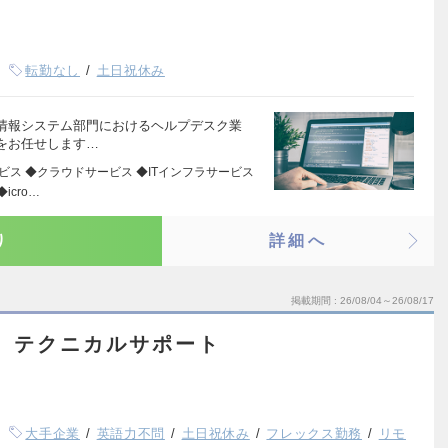
転勤なし
土日祝休み
情報システム部門におけるヘルプデスク業
をお任せします…
ビス ◆クラウドサービス ◆ITインフラサービス
cro…
り
詳細へ
掲載期間
26/08/04～26/08/17
 テクニカルサポート
大手企業
英語力不問
土日祝休み
フレックス勤務
リモ