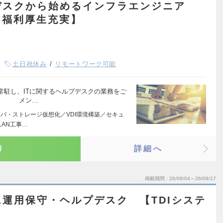
デスクから始めるインフラエンジニア
／福利厚生充実】
土日祝休み
リモートワーク可能
駐し、ITに関するヘルプデスクの業務をご
 メン…
ーバ・ストレージ仮想化／VDI環境構築／セキュ
AN工事…
り
詳細へ
掲載期間
26/08/04～26/08/17
運用保守・ヘルプデスク 【TDIシステ