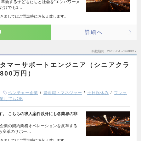
、革新する子どもたちと社会を”エンパワーメ
だけでも1…
きましてはご面談時にお伝え致します。
り
詳細へ
掲載期間
26/08/04～26/08/17
カスタマーサポートエンジニア（シニアクラ
800万円）
ベンチャー企業
管理職・マネジャー
土日祝休み
フレッ
業してもOK
す。 こちらの求人案件以外にも各業界の非
大企業の契約業務オペレーションを変革する
ら変革のサポー…
きましてはご面談時にお伝え致します。