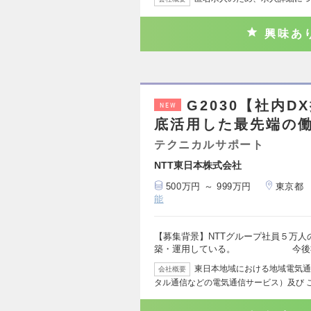
興味あ
G2030【社内D
NEW
底活用した最先端の働
テクニカルサポート
NTT東日本株式会社
500万円 ～ 999万円
東京都
能
【募集背景】NTTグループ社員５万人
築・運用している。 今後社
東日本地域における地域電気通
会社概要
タル通信などの電気通信サービス）及び 