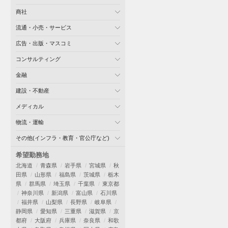
商社
流通・小売・サービス
広告・出版・マスコミ
コンサルティング
金融
建設・不動産
メディカル
物流・運輸
その他(インフラ・教育・官公庁など)
希望勤務地
北海道
青森県
岩手県
宮城県
秋
田県
山形県
福島県
茨城県
栃木
県
群馬県
埼玉県
千葉県
東京都
神奈川県
新潟県
富山県
石川県
福井県
山梨県
長野県
岐阜県
静岡県
愛知県
三重県
滋賀県
京
都府
大阪府
兵庫県
奈良県
和歌