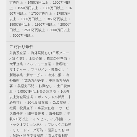
万円以上
1450万円以上
1500万円以
上
1550万円以上
1600万円以上
16
50万円以上
1700万円以上
1750万円
以上
1800万円以上
1850万円以上
1900万円以上
1950万円以上
2000万
円以上
2500万円以上
3000万円以上
5000万円以上
こだわり条件
外資系企業
海外展開あり(日系グロー
バル企業)
上場企業
株式公開準備
大手企業
ベンチャー企業
管理職・
マネジャー
マネジメント業務なし
新規事業・新サービス
海外出張
海
外折衝
英語力が必要
中国語力が必
要
英語力不問
転勤なし
土日祝休
み
3,000万円以上資金調達済
1億円
以上資金調達済
ポテンシャル採用（未
経験可）
20代役員在籍
CxO候補
社長・役員直下
事業責任者
サービ
ス責任者
開発責任者
海外転勤
年
収600万以上
インセンティブ制度
ス
トックオプションあり
フレックス勤務
リモートワーク可能
副業してもOK
MBA・留学支援制度
育児支援制度