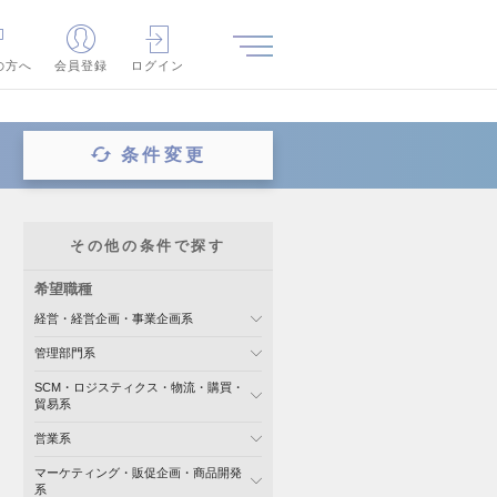
の方へ
会員登録
ログイン
条件変更
その他の条件で探す
希望職種
経営・経営企画・事業企画系
管理部門系
SCM・ロジスティクス・物流・購買・
貿易系
営業系
マーケティング・販促企画・商品開発
系