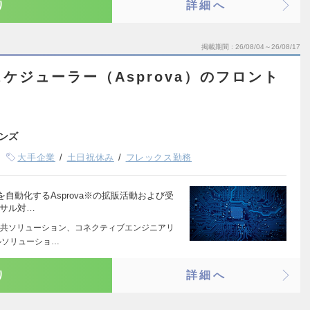
り
詳細へ
掲載期間
26/08/04～26/08/17
ケジューラー（Asprova）のフロント
ンズ
大手企業
土日祝休み
フレックス勤務
自動化するAsprova※の拡販活動および受
ンサル対…
共ソリューション、コネクティブエンジニアリ
ルソリューショ…
り
詳細へ