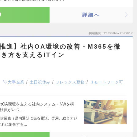
り
詳細へ
掲載期間
26/08/04～26/08/17
X推進】社内OA環境の改善・M365を徹
き方を支えるITイン
大手企業
土日祝休み
フレックス勤務
リモートワーク可
のOA環境を支える社内システム・NWを構
員がいつ…
信業務（県内通話に係る電話、専用、総合デジ
これに附帯する…