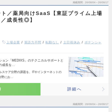
掲載期間
26/08/04～26/08/17
ト／薬局向けSaaS【東証プライム上場
ト／成長性◎】
上場企業
英語力不問
転勤なし
土日祝休み
ポテンシャ
ョン「MEDIXS」のテクニカルサポートと
の成長を…
ヘルスケア分野の課題を、ITやインターネットの
分野にお…
り
詳細へ
掲載期間
26/08/04～26/08/17