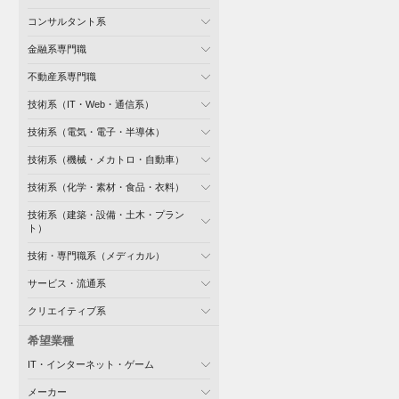
コンサルタント系
金融系専門職
不動産系専門職
技術系（IT・Web・通信系）
技術系（電気・電子・半導体）
技術系（機械・メカトロ・自動車）
技術系（化学・素材・食品・衣料）
技術系（建築・設備・土木・プラン
ト）
技術・専門職系（メディカル）
サービス・流通系
クリエイティブ系
希望業種
IT・インターネット・ゲーム
メーカー