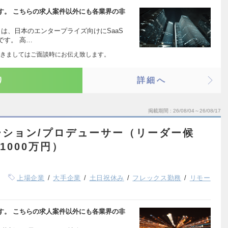
す。 こちらの求人案件以外にも各業界の非
）は、日本のエンタープライズ向けにSaaS
です。 高…
きましてはご面談時にお伝え致します。
り
詳細へ
掲載期間
26/08/04～26/08/17
ーション/プロデューサー（リーダー候
1000万円）
上場企業
大手企業
土日祝休み
フレックス勤務
リモー
す。 こちらの求人案件以外にも各業界の非