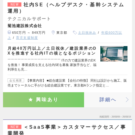
社内SE（ヘルプデスク・基幹システム
NEW
運用）
テクニカルサポート
菊池建設株式会社
650万円 ～ 849万円
東京都
土日祝休み
年収600万以
上
育児支援制度
月給40万円以上／土日祝休／建設業界のD
Xを推進する社内ITの核となるポジション
￣￣￣￣￣￣￣￣￣￣￣￣￣￣￣￣ ITの力で建設業界のDX
を推進！ 事業成長を支える社内SEを募集 家族手当など、福
利厚生も充…
【事業内容】 ■総合建設業 【会社の特徴】 同社は設計から施工、販
会社概要
売までトータルに手がける総合建設業です。東京都Aランク指定と…
興味あり
詳細へ
掲載期間
26/08/06～26/08/19
＜SaaS事業＞カスタマーサクセス／事
NEW
業開発