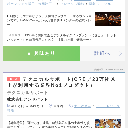
ポテンシャル採用（未経験可）
フレックス勤務
副業してもOK
IT研修が円滑に進むよう、技術面からサポートするポジショ
ンです。AWSやCiscoといった世界的ITベンダーの公式トレ
ー…
1995年に前身であるデジタルイクイップメント（現ヒューレット・
会社概要
パッカード）の教育部門より独立。世界24ヶ国で研修サービ…
興味あり
詳細へ
掲載期間
26/08/07～26/08/20
テクニカルサポート(CRE／23万社以
NEW
上が利用する業界No1プロダクト）
テクニカルサポート
株式会社アンドパッド
400万円 ～ 849万円
東京都
土日祝休み
リモートワーク
可能
【募集背景】 同社では、建築・建設業界全体の生産性を改
善するプラットフォーム化の実現を目指して開発を進めてい