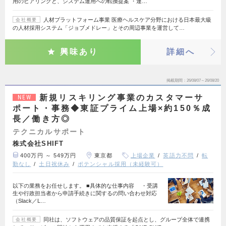
用のヒアリングと、システム運用への転換提案 ・運…
人材プラットフォーム事業 医療ヘルスケア分野における日本最大級
会社概要
の人材採用システム「ジョブメドレー」とその周辺事業を運営して…
興味あり
詳細へ
掲載期間
26/08/07～26/08/20
新規リスキリング事業のカスタマーサ
NEW
ポート・事務◆東証プライム上場×約150％成
長／働き方◎
テクニカルサポート
株式会社SHIFT
400万円 ～ 549万円
東京都
上場企業
英語力不問
転
勤なし
土日祝休み
ポテンシャル採用（未経験可）
以下の業務をお任せします。 ■具体的な仕事内容 ・受講
生や行政担当者から申請手続きに関するの問い合わせ対応
（Slack／L…
同社は、ソフトウェアの品質保証を起点とし、グループ全体で連携
会社概要