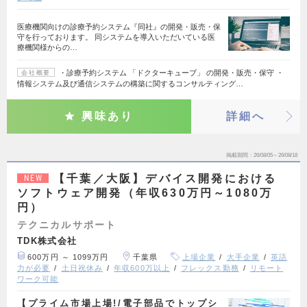
医療機関向けの診療予約システム『同社』の開発・販売・保
守を行っております。 同システムを導入いただいている医
療機関様からの…
・診療予約システム 「ドクターキューブ」 の開発・販売・保守 ・
会社概要
情報システム及び通信システムの構築に関するコンサルティング…
興味あり
詳細へ
掲載期間
26/08/05～26/08/18
【千葉／大阪】デバイス開発における
NEW
ソフトウェア開発（年収630万円～1080万
円）
テクニカルサポート
TDK株式会社
600万円 ～ 1099万円
千葉県
上場企業
大手企業
英語
力が必要
土日祝休み
年収600万以上
フレックス勤務
リモート
ワーク可能
【プライム市場上場!/電子部品でトップシ