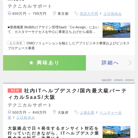
テクニカルサポート
600万円 ～ 799万円
東京都
英語力不問
土日祝休み
■業務概要 BtoB向けアサイン管理SaaS「Co-Assign」におい
て、カスタマーサクセスを中心に事業立ち上げから成長…
OMOソリューションを軸としたアプリビジネス事業およびビジネス
会社概要
プロデュース事業
興味あり
詳細へ
掲載期間
26/08/06～26/08/19
社内ITヘルプデスク/国内最大級バーテ
NEW
ィカルSaaS/大阪
テクニカルサポート
500万円 ～ 849万円
大阪府
上場企業
ベンチャー企
業
土日祝休み
大阪拠点で日々発生するオンサイト対応を
行っていただきながら、ITヘルプデスク業