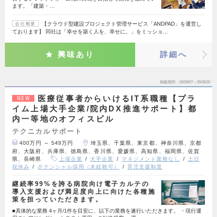
ます。「建築・…
【クラウド型建設プロジェクト管理サービス「ANDPAD」を運営し
会社概要
ております】 同社は「幸せを築く人を、幸せに。」をミッショ…
興味あり
詳細へ
掲載期間
26/08/07～26/08/20
医療従事者からいけるIT系職種【プラ
NEW
イム上場大手企業/院内DX推進サポート】都
内一等地のオフィスビル
テクニカルサポート
400万円 ～ 549万円
埼玉県、千葉県、東京都、神奈川県、京都
府、大阪府、兵庫県、徳島県、香川県、愛媛県、高知県、福岡県、佐賀
県、長崎県
上場企業
大手企業
マネジメント業務なし
土日
祝休み
ポテンシャル採用（未経験可）
育児支援制度
継続率99%を誇る病院向け電子カルテの
導入支援および満足度向上に向けた各種施
策を担っていただきます。
■具体的な業務 4ヶ月/1件を目安に、以下の業務を遂行いただきます。 ・現行運