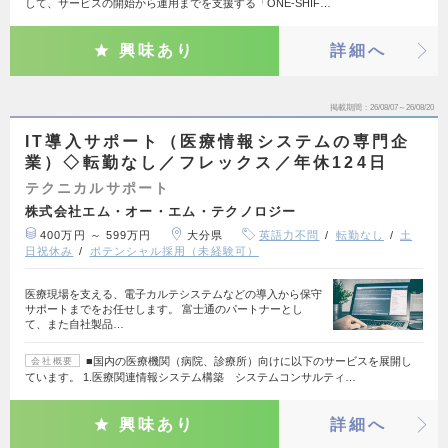
して、サービスの開始から運用までを支援する「ONE-SHIF…
興味あり
詳細へ
掲載期間
26/08/07～26/08/20
IT導入サポート（医療情報システムの専門企
業）◇転勤なし／フレックス／年休124日
テクニカルサポート
株式会社エム・オー・エム・テクノロジー
400万円 ～ 599万円
大分県
英語力不問
転勤なし
土
日祝休み
ポテンシャル採用（未経験可）
医療現場を支える、電子カルテシステムなどの導入から保守
サポートまでをお任せします。 富士通のパートナーとし
て、また自社製品…
■国内の医療機関（病院、診療所）向けに以下のサービスを展開し
会社概要
ています。 1.医療関連情報システム構築 システムコンサルティ…
興味あり
詳細へ