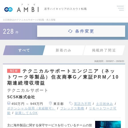
若手ハイキャリアのスカウト転職
土日祝休みのテクニカルサポートの転職・求人情報
228
条件変更
件
すべて
新着のみ
掲載終了間近
掲載期間
26/08/07～26/08/20
テクニカルサポートエンジニア（ネッ
NEW
トワーク等製品）住友商事G／東証PRM／10
期連続増収増益
テクニカルサポート
SCSK株式会社
450万円 ～ 949万円
東京都
英語力不問
土日祝休み
ポテンシャル採用（未経験可）
フレックス勤務
リモートワーク可
能
副業してもOK
主に海外製品に関する保守サービスを行っているチームの技