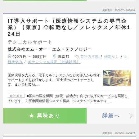
掲載期間
26/08/07～26/08/20
IT導入サポート（医療情報システムの専門企
業）【東京】◇転勤なし／フレックス／年休1
24日
テクニカルサポート
株式会社エム・オー・エム・テクノロジー
400万円 ～ 599万円
東京都
英語力不問
転勤なし
土
日祝休み
ポテンシャル採用（未経験可）
医療現場を支える、電子カルテシステムなどの導入から保守
サポートまでをお任せします。 富士通のパートナーとし
て、また自社製品…
■国内の医療機関（病院、診療所）向けに以下のサービスを展開し
会社概要
ています。 1.医療関連情報システム構築 システムコンサルティ…
興味あり
詳細へ
掲載期間
26/08/06～26/08/19