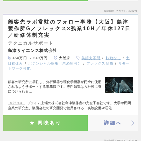
掲載期間
26/08/06～26/08/19
顧客先ラボ常駐のフォロー事務【大阪】島津
製作所G／フレックス×残業10H／年休127日
／研修体制充実
テクニカルサポート
島津サイエンス株式会社
450万円 ～ 649万円
大阪府
英語力不問
転勤なし
土
日祝休み
ポテンシャル採用（未経験可）
フレックス勤務
リモー
トワーク可能
顧客の研究所に常駐し、分析機器や理化学機器が円滑に使用
されるようサポートする事務職です。専門知識は入社後に身
につけられる…
プライム上場の株式会社島津製作所の完全子会社です。大学や民間
会社概要
企業の研究室、製薬会社の研究開発で使用される、実験設備や理化…
興味あり
詳細へ
掲載期間
26/08/06～26/08/19