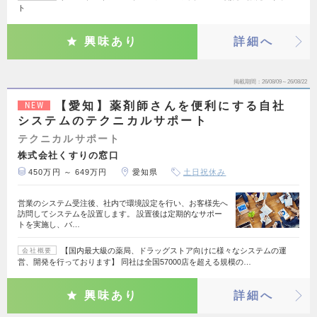
ト
興味あり
詳細へ
掲載期間
26/08/09～26/08/22
【愛知】薬剤師さんを便利にする自社
NEW
システムのテクニカルサポート
テクニカルサポート
株式会社くすりの窓口
450万円 ～ 649万円
愛知県
土日祝休み
営業のシステム受注後、社内で環境設定を行い、お客様先へ
訪問してシステムを設置します。 設置後は定期的なサポー
トを実施し、バ…
【国内最大級の薬局、ドラッグストア向けに様々なシステムの運
会社概要
営、開発を行っております】 同社は全国57000店を超える規模の…
興味あり
詳細へ