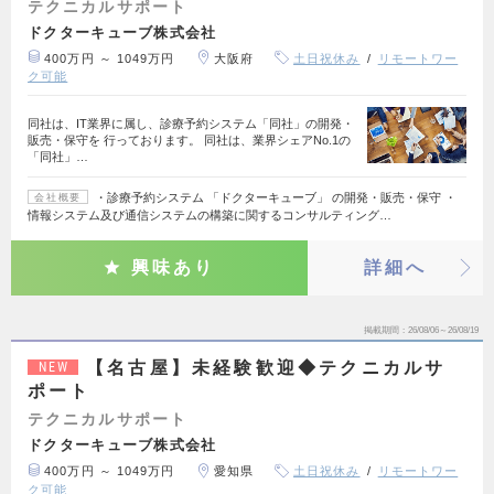
テクニカルサポート
ドクターキューブ株式会社
400万円 ～ 1049万円
大阪府
土日祝休み
リモートワー
ク可能
同社は、IT業界に属し、診療予約システム「同社」の開発・
販売・保守を 行っております。 同社は、業界シェアNo.1の
「同社」…
・診療予約システム 「ドクターキューブ」 の開発・販売・保守 ・
会社概要
情報システム及び通信システムの構築に関するコンサルティング…
興味あり
詳細へ
掲載期間
26/08/06～26/08/19
【名古屋】未経験歓迎◆テクニカルサ
NEW
ポート
テクニカルサポート
ドクターキューブ株式会社
400万円 ～ 1049万円
愛知県
土日祝休み
リモートワー
ク可能