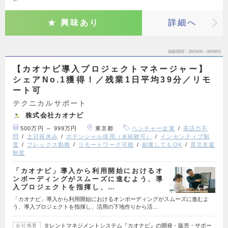
興味あり
詳細へ
掲載期間
26/04/05～26/09/01
【カオナビ導入プロジェクトマネージャー】
シェアNo.1獲得！／残業1日平均39分／リモ
ート可
テクニカルサポート
株式会社カオナビ
500万円 ～ 999万円
東京都
ベンチャー企業
英語力不
問
土日祝休み
ポテンシャル採用（未経験可）
インセンティブ制
度
フレックス勤務
リモートワーク可能
副業してもOK
育児支援
制度
「カオナビ」導入から利用開始におけるオ
ンボーディングがスムーズに進むよう、導
入プロジェクトを指揮し、…
「カオナビ」導入から利用開始におけるオンボーディングがスムーズに進むよ
う、導入プロジェクトを指揮し、活用の下地作りから活…
タレントマネジメントシステム『カオナビ』の開発・販売・サポー
会社概要