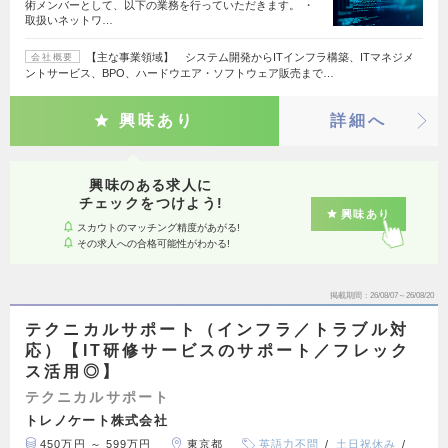
術メンバーとして、以下の業務を行っていただきます。 ・
取扱いネットワ…
【主な事業領域】 システム開発からITインフラ構築、ITマネジメ
会社概要
ントサービス、BPO、ハードウエア・ソフトウェア販売まで…
興味あり
詳細へ
興味のある求人に
チェックをつけよう!
興味あり
スカウトのマッチング精度があがる!
その求人への合格可能性がわかる!
掲載期間
26/08/07～26/08/20
テクニカルサポート（インフラ／トラブル対
応）【IT研修サービスのサポート／フレック
ス活用◎】
テクニカルサポート
トレノケート株式会社
450万円 ～ 599万円
東京都
英語力不問
土日祝休み