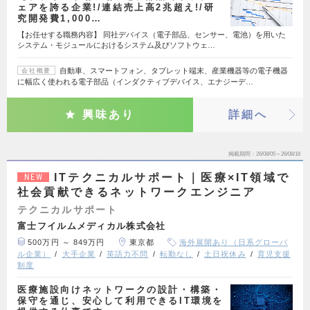
ェアを誇る企業!/連結売上高2兆超え!/研
究開発費1,000…
【お任せする職務内容】 同社デバイス（電子部品、センサー、電池）を用いた
システム・モジュールにおけるシステム及びソフトウェ…
自動車、スマートフォン、タブレット端末、産業機器等の電子機器
会社概要
に幅広く使われる電子部品（インダクティブデバイス、エナジーデ…
興味あり
詳細へ
掲載期間
26/08/05～26/08/18
ITテクニカルサポート｜医療×IT領域で
NEW
社会貢献できるネットワークエンジニア
テクニカルサポート
富士フイルムメディカル株式会社
500万円 ～ 849万円
東京都
海外展開あり（日系グローバ
ル企業）
大手企業
英語力不問
転勤なし
土日祝休み
育児支援
制度
医療施設向けネットワークの設計・構築・
保守を通じ、安心して利用できるIT環境を