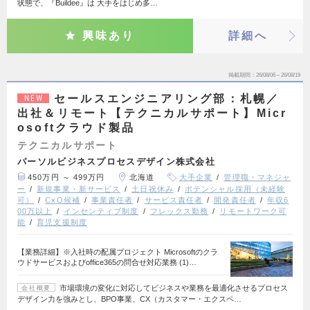
状態で、『Buildee』は 大手をはじめ多…
興味あり
詳細へ
掲載期間
26/08/06～26/08/19
セールスエンジニアリング部：札幌／
NEW
出社＆リモート【テクニカルサポート】Micr
osoftクラウド製品
テクニカルサポート
パーソルビジネスプロセスデザイン株式会社
450万円 ～ 499万円
北海道
大手企業
管理職・マネジャ
ー
新規事業・新サービス
土日祝休み
ポテンシャル採用（未経験
可）
CxO候補
事業責任者
サービス責任者
開発責任者
年収6
00万以上
インセンティブ制度
フレックス勤務
リモートワーク可
能
育児支援制度
【業務詳細】※入社時の配属プロジェクト Microsoftのクラ
ウドサービスおよびoffice365の問合せ対応業務 (1)…
市場環境の変化に対応してビジネスや業務を最適化させるプロセス
会社概要
デザイン力を強みとし、BPO事業、CX（カスタマー・エクスペ…