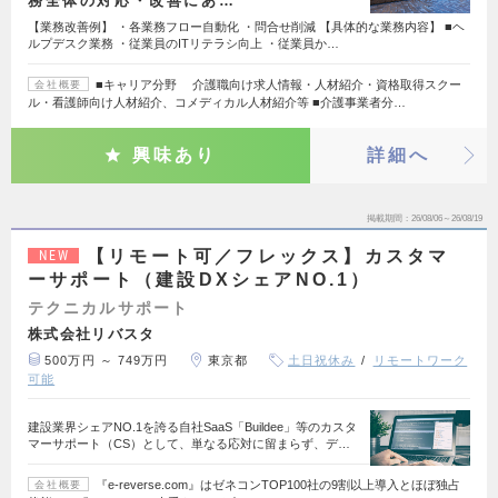
務全体の対応・改善にあ…
【業務改善例】 ・各業務フロー自動化 ・問合せ削減 【具体的な業務内容】 ■ヘ
ルプデスク業務 ・従業員のITリテラシ向上 ・従業員か…
■キャリア分野 介護職向け求人情報・人材紹介・資格取得スクー
会社概要
ル・看護師向け人材紹介、コメディカル人材紹介等 ■介護事業者分…
興味あり
詳細へ
掲載期間
26/08/06～26/08/19
【リモート可／フレックス】カスタマ
NEW
ーサポート（建設DXシェアNO.1）
テクニカルサポート
株式会社リバスタ
500万円 ～ 749万円
東京都
土日祝休み
リモートワーク
可能
建設業界シェアNO.1を誇る自社SaaS「Buildee」等のカスタ
マーサポート（CS）として、単なる応対に留まらず、デ…
『e-reverse.com』はゼネコンTOP100社の9割以上導入とほぼ独占
会社概要