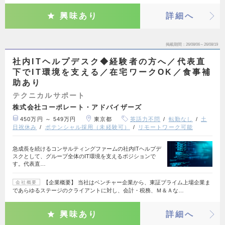
興味あり
詳細へ
掲載期間
26/08/06～26/08/19
社内ITヘルプデスク◆経験者の方へ／代表直
下でIT環境を支える／在宅ワークOK／食事補
助あり
テクニカルサポート
株式会社コーポレート・アドバイザーズ
450万円 ～ 549万円
東京都
英語力不問
転勤なし
土
日祝休み
ポテンシャル採用（未経験可）
リモートワーク可能
急成長を続けるコンサルティングファームの社内ITヘルプデ
スクとして、グループ全体のIT環境を支えるポジションで
す。代表直…
【企業概要】 当社はベンチャー企業から、東証プライム上場企業ま
会社概要
であらゆるステージのクライアントに対し、会計・税務、Ｍ＆Ａな…
興味あり
詳細へ