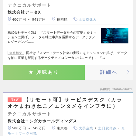
テクニカルサポート
株式会社データX
400万円 ～ 949万円
福岡県
土日祝休み
株式会社データXは、『スマートデータ社会の実現』をミッ
ションに掲げ、 データを軸に事業を展開するデータテクノ
ロジーカンパニ…
同社は『スマートデータ社会の実現』をミッションに掲げ、 データ
会社概要
を軸に事業を展開するデータテクノロジーカンパニーです。 「ス…
興味あり
詳細へ
掲載期間
26/08/08～26/08/21
【リモート可】サービスデスク（カラ
NEW
オケまねきねこ／エンタメをインフラに）
テクニカルサポート
株式会社コシダカホールディングス
500万円 ～ 749万円
東京都
大手企業
土日祝休み
リ
モートワーク可能