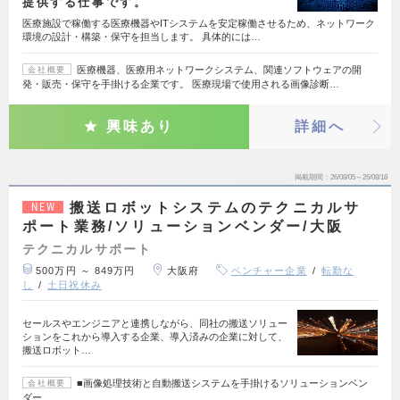
提供する仕事です。
医療施設で稼働する医療機器やITシステムを安定稼働させるため、ネットワーク
環境の設計・構築・保守を担当します。 具体的には…
医療機器、医療用ネットワークシステム、関連ソフトウェアの開
会社概要
発・販売・保守を手掛ける企業です。 医療現場で使用される画像診断…
興味あり
詳細へ
掲載期間
26/08/05～26/08/18
搬送ロボットシステムのテクニカルサ
NEW
ポート業務/ソリューションベンダー/大阪
テクニカルサポート
500万円 ～ 849万円
大阪府
ベンチャー企業
転勤な
し
土日祝休み
セールスやエンジニアと連携しながら、同社の搬送ソリュー
ションをこれから導入する企業、導入済みの企業に対して、
搬送ロボット…
■画像処理技術と自動搬送システムを手掛けるソリューションベン
会社概要
ダー