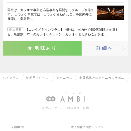
同社は、カラオケ事業と温浴事業を展開するグループ企業で
す。 カラオケ事業では「カラオケまねきねこ」を国内外に
展開し、業界最…
【エンタメをインフラに】 同社は、国内外で600店舗以上展開す
会社概要
る、店舗数日本一のカラオケチェーン「カラオケまねきねこ」を運…
興味あり
詳細へ
ハイクラス
技術系（IT・We
テクニカル
土日祝休みのテクニカルサポー
求人TOP
b・通信系）
サポート
トの転職・求人情報一覧
若手ハイキャリアのスカウト転職
利用規約
求人情報に関するポリシー