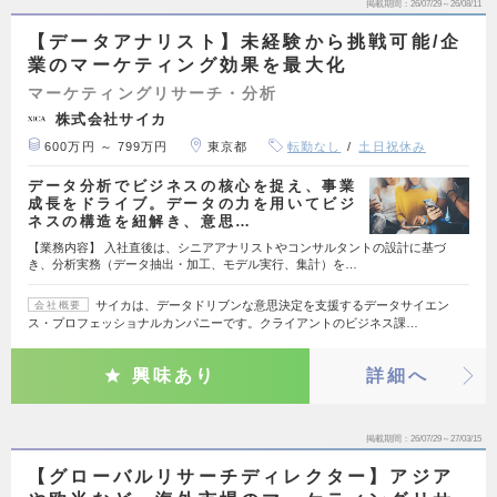
掲載期間
26/07/29～26/08/11
【データアナリスト】未経験から挑戦可能/企
業のマーケティング効果を最大化
マーケティングリサーチ・分析
株式会社サイカ
600万円 ～ 799万円
東京都
転勤なし
土日祝休み
データ分析でビジネスの核心を捉え、事業
成長をドライブ。データの力を用いてビジ
ネスの構造を紐解き、意思…
【業務内容】 入社直後は、シニアアナリストやコンサルタントの設計に基づ
き、分析実務（データ抽出・加工、モデル実行、集計）を…
サイカは、データドリブンな意思決定を支援するデータサイエン
会社概要
ス・プロフェッショナルカンパニーです。クライアントのビジネス課…
興味あり
詳細へ
掲載期間
26/07/29～27/03/15
【グローバルリサーチディレクター】アジア