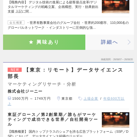
【職務内容】 デジタル技術の進展による顧客接点改革/デジ
タルマーケティングの戦略立案、企画構想、実行・効果創出
支援 上記に関…
・世界有数事業会社のグループ会社 ・世界約200都市、110,000名の
会社概要
グローバルネットワーク ・インダストリーに圧倒的な強…
興味あり
詳細へ
掲載期間
26/08/07～26/08/20
【東京：リモート】データサイエンス
NEW
部長
マーケティングリサーチ・分析
株式会社ジーニー
1500万円 ～ 1749万円
東京都
上場企業
年収600万以
上
東証グロース／第2創業期／誰もがマーケ
ティングで成功できる世界／自社開発ツー
ル
【職務概要】 国内トップクラスのシェアを誇る広告プラットフォーム（SSP／D
SP）において、データサイエンス組織のリーダー…