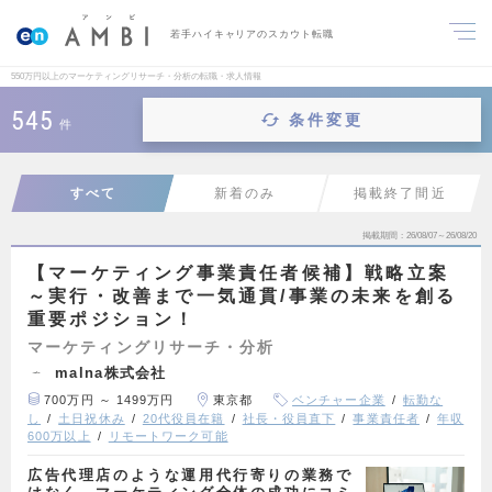
若手ハイキャリアのスカウト転職
550万円以上のマーケティングリサーチ・分析の転職・求人情報
545
条件変更
件
すべて
新着のみ
掲載終了間近
掲載期間
26/08/07～26/08/20
【マーケティング事業責任者候補】戦略立案
～実行・改善まで一気通貫/事業の未来を創る
重要ポジション！
マーケティングリサーチ・分析
malna株式会社
700万円 ～ 1499万円
東京都
ベンチャー企業
転勤な
し
土日祝休み
20代役員在籍
社長・役員直下
事業責任者
年収
600万以上
リモートワーク可能
広告代理店のような運用代行寄りの業務で