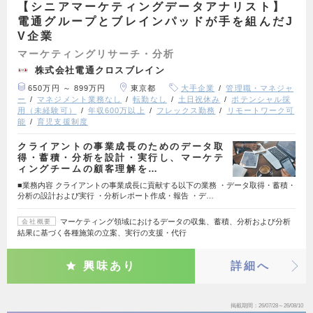
【シニアマーケティングデータアナリスト】
電通グループとブレインパッドが手を組んだJ
V企業
マーケティングリサーチ・分析
株式会社電通クロスブレイン
650万円 ～ 899万円
東京都
大手企業
管理職・マネジャ
ー
マネジメント業務なし
転勤なし
土日祝休み
ポテンシャル採
用（未経験可）
年収600万以上
フレックス勤務
リモートワーク可
能
育児支援制度
クライアントの事業成長のためのデータ取
得・蓄積・分析を設計・実行し、マーケテ
ィングチームの顧客理解を…
■業務内容 クライアントの事業成長に貢献する以下の業務 ・データ取得・蓄積・
分析の設計および実行 ・分析レポート作成・報告 ・デ…
マーケティング領域におけるデータの収集、蓄積、分析および分析
会社概要
結果に基づく各種施策の立案、実行の支援・代行
興味あり
詳細へ
掲載期間
26/07/28～26/08/10