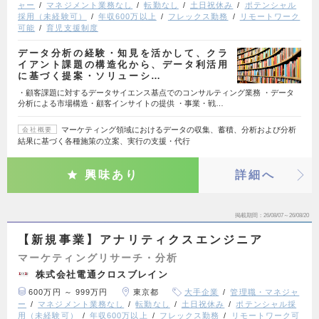
ャー
マネジメント業務なし
転勤なし
土日祝休み
ポテンシャル
採用（未経験可）
年収600万以上
フレックス勤務
リモートワーク
可能
育児支援制度
データ分析の経験・知見を活かして、クラ
イアント課題の構造化から、データ利活用
に基づく提案・ソリューシ…
・顧客課題に対するデータサイエンス基点でのコンサルティング業務 ・データ
分析による市場構造・顧客インサイトの提供 ・事業・戦…
マーケティング領域におけるデータの収集、蓄積、分析および分析
会社概要
結果に基づく各種施策の立案、実行の支援・代行
興味あり
詳細へ
掲載期間
26/08/07～26/08/20
【新規事業】アナリティクスエンジニア
マーケティングリサーチ・分析
株式会社電通クロスブレイン
600万円 ～ 999万円
東京都
大手企業
管理職・マネジャ
ー
マネジメント業務なし
転勤なし
土日祝休み
ポテンシャル採
用（未経験可）
年収600万以上
フレックス勤務
リモートワーク可