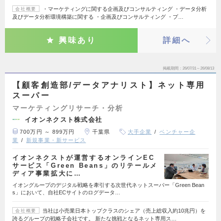
・マーケティングに関する企画及びコンサルティング ・データ分析
会社概要
及びデータ分析環境構築に関する ・企画及びコンサルティング ・プ…
興味あり
詳細へ
掲載期間
26/07/31～26/08/13
【顧客創造部/データアナリスト】ネット専用
スーパー
マーケティングリサーチ・分析
イオンネクスト株式会社
700万円 ～ 899万円
千葉県
大手企業
ベンチャー企
業
新規事業・新サービス
イオンネクストが運営するオンラインEC
サービス「Green Beans」のリテールメ
ディア事業拡大に…
イオングループのデジタル戦略を牽引する次世代ネットスーパー「Green Bean
s」において、自社ECサイトのログデータ…
当社は小売業日本トップクラスのシェア（売上総収入約10兆円）を
会社概要
誇るグループの戦略子会社です。 新たな挑戦となるネット専用ス…