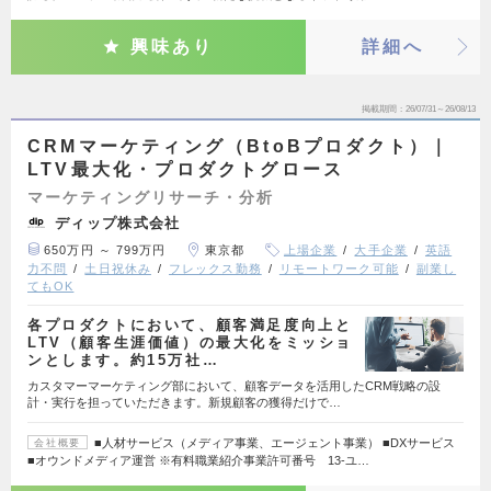
興味あり
詳細へ
掲載期間
26/07/31～26/08/13
CRMマーケティング（BtoBプロダクト）｜
LTV最大化・プロダクトグロース
マーケティングリサーチ・分析
ディップ株式会社
650万円 ～ 799万円
東京都
上場企業
大手企業
英語
力不問
土日祝休み
フレックス勤務
リモートワーク可能
副業し
てもOK
各プロダクトにおいて、顧客満足度向上と
LTV（顧客生涯価値）の最大化をミッショ
ンとします。約15万社…
カスタマーマーケティング部において、顧客データを活用したCRM戦略の設
計・実行を担っていただきます。新規顧客の獲得だけで…
■人材サービス（メディア事業、エージェント事業） ■DXサービス
会社概要
■オウンドメディア運営 ※有料職業紹介事業許可番号 13-ユ…