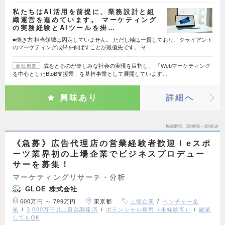
私たちはAI活用を前提に、業務設計と組
織運営を進めています。 マーケティング
の実務経験とAIツールを掛…
■働き方 担当領域は固定していません。 ただし軸は一貫しており、クライアント
のマーケティング成果を伸ばすことが最優先です。 そ…
歳をとるのが楽しみな社会の実現を目指し、 「Webマーケティング
会社概要
を中心としたBtoB支援業」を基幹事業として展開しています…
興味あり
詳細へ
掲載期間
26/08/06～26/08/19
《急募》広告代理店の営業経験者歓迎！eスポ
ーツ業界初の上場企業でビジネスプロデュー
サーを募集！
マーケティングリサーチ・分析
GLOE 株式会社
600万円 ～ 799万円
東京都
上場企業
ベンチャー企
業
3,000万円以上資金調達済
ポテンシャル採用（未経験可）
副業
してもOK