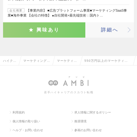
【事業内容】 ■広告プラットフォーム事業■マーケティングSaaS事
会社概要
業■海外事業 【会社の特徴】 ●自社開発×最先端技術：国内ト…
興味あり
詳細へ
ハイクラ
マーケティング・
マーケティン
550万円以上のマーケティン
ス求人T
販促企画・商品開
グリサーチ・
グリサーチ・分析の転職・求
OP
発系
分析
人情報一覧
若手ハイキャリアのスカウト転職
利用規約
求人情報に関するポリシー
個人情報の取り扱い
推奨環境
ヘルプ・お問い合わせ
参画のお問い合わせ