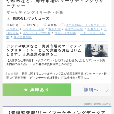
や欧米など、海外市場のマーケティングリサ
ーチャー
マーケティングリサーチ・分析
株式会社ヴァリューズ
600万円 ～ 849万円
東京都
海外展開あり（日系グローバ
ル企業）
ベンチャー企業
海外折衝
英語力が必要
転勤なし
土
日祝休み
インセンティブ制度
フレックス勤務
リモートワーク可
能
育児支援制度
アジアや欧米など、海外市場のマーケティ
ングリサーチャーとして業務をお任せいた
します。日系企業の依頼を…
【具体的な仕事内容】 ・クライアントとの打ち合わせを元にしたアンケート調
査内容の企画設計 ・海外各国の提携企業との綿密な…
経営に関するコンサルティング及び成長支援事業 インターネット行
会社概要
動ログ分析事業 (ビッグデータ解析事業） IT先端技術を駆使し…
興味あり
詳細へ
掲載期間
26/07/28～26/08/10
【管理監督職/リードマーケティングデータア