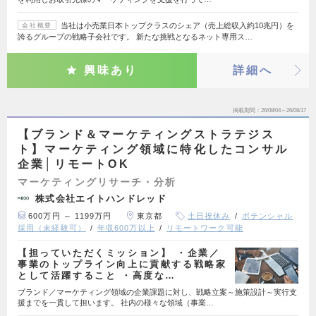
当社は小売業日本トップクラスのシェア（売上総収入約10兆円）を
会社概要
誇るグループの戦略子会社です。 新たな挑戦となるネット専用ス…
興味あり
詳細へ
掲載期間
26/08/04～26/08/17
【ブランド＆マーケティングストラテジス
ト】マーケティング領域に特化したコンサル
企業│リモートOK
マーケティングリサーチ・分析
株式会社エイトハンドレッド
600万円 ～ 1199万円
東京都
土日祝休み
ポテンシャル
採用（未経験可）
年収600万以上
リモートワーク可能
【担っていただくミッション】 ・企業／
事業のトップライン向上に貢献する戦略家
として活躍すること ・高度な…
ブランド／マーケティング領域の企業課題に対し、戦略立案～施策設計～実行支
援までを一貫して担います。 社内の様々な領域（事業…