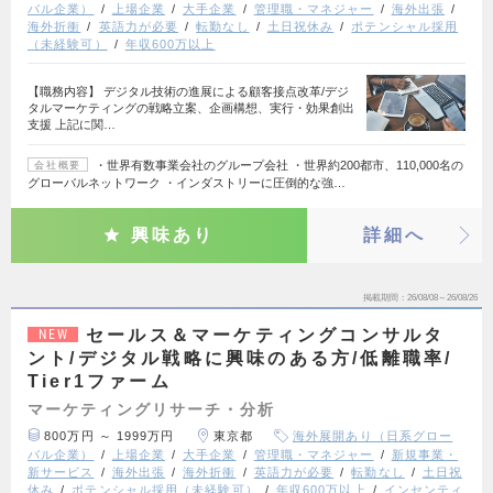
バル企業）
上場企業
大手企業
管理職・マネジャー
海外出張
海外折衝
英語力が必要
転勤なし
土日祝休み
ポテンシャル採用
（未経験可）
年収600万以上
【職務内容】 デジタル技術の進展による顧客接点改革/デジ
タルマーケティングの戦略立案、企画構想、実行・効果創出
支援 上記に関…
・世界有数事業会社のグループ会社 ・世界約200都市、110,000名の
会社概要
グローバルネットワーク ・インダストリーに圧倒的な強…
興味あり
詳細へ
掲載期間
26/08/08～26/08/26
セールス＆マーケティングコンサルタ
NEW
ント/デジタル戦略に興味のある方/低離職率/
Tier1ファーム
マーケティングリサーチ・分析
800万円 ～ 1999万円
東京都
海外展開あり（日系グロー
バル企業）
上場企業
大手企業
管理職・マネジャー
新規事業・
新サービス
海外出張
海外折衝
英語力が必要
転勤なし
土日祝
休み
ポテンシャル採用（未経験可）
年収600万以上
インセンティ