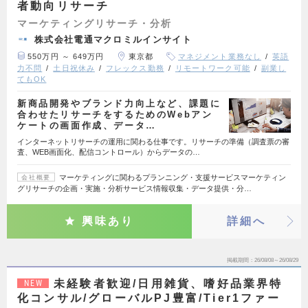
者動向リサーチ
マーケティングリサーチ・分析
株式会社電通マクロミルインサイト
550万円 ～ 649万円
東京都
マネジメント業務なし
英語
力不問
土日祝休み
フレックス勤務
リモートワーク可能
副業し
てもOK
新商品開発やブランド力向上など、課題に
合わせたリサーチをするためのWebアン
ケートの画面作成、データ…
インターネットリサーチの運用に関わる仕事です。リサーチの準備（調査票の審
査、WEB画面化、配信コントロール）からデータの…
マーケティングに関わるプランニング・支援サービスマーケティン
会社概要
グリサーチの企画・実施・分析サービス情報収集・データ提供・分…
興味あり
詳細へ
掲載期間
26/08/08～26/08/29
未経験者歓迎/日用雑貨、嗜好品業界特
NEW
化コンサル/グローバルPJ豊富/Tier1ファー