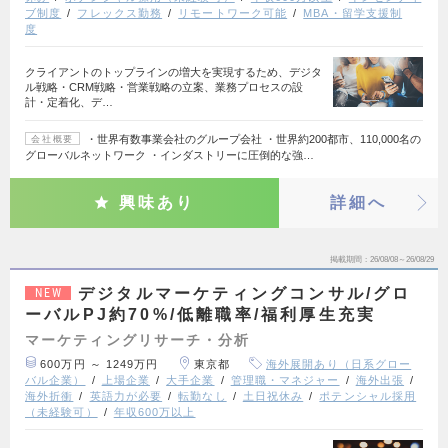
ブ制度
フレックス勤務
リモートワーク可能
MBA・留学支援制
度
クライアントのトップラインの増大を実現するため、デジタ
ル戦略・CRM戦略・営業戦略の立案、業務プロセスの設
計・定着化、デ…
・世界有数事業会社のグループ会社 ・世界約200都市、110,000名の
会社概要
グローバルネットワーク ・インダストリーに圧倒的な強…
興味あり
詳細へ
掲載期間
26/08/08～26/08/29
デジタルマーケティングコンサル/グロ
NEW
ーバルPJ約70%/低離職率/福利厚生充実
マーケティングリサーチ・分析
600万円 ～ 1249万円
東京都
海外展開あり（日系グロー
バル企業）
上場企業
大手企業
管理職・マネジャー
海外出張
海外折衝
英語力が必要
転勤なし
土日祝休み
ポテンシャル採用
（未経験可）
年収600万以上