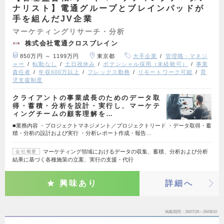
ナリスト】電通グループとブレインパッドが
手を組んだJV企業
マーケティングリサーチ・分析
株式会社電通クロスブレイン
850万円 ～ 1199万円
東京都
大手企業
管理職・マネジ
ャー
転勤なし
土日祝休み
ポテンシャル採用（未経験可）
事業
責任者
年収600万以上
フレックス勤務
リモートワーク可能
育
児支援制度
クライアントの事業成長のためのデータ取
得・蓄積・分析を設計・実行し、マーケテ
ィングチームの顧客理解を…
■業務内容 ・プロジェクトマネジメント／プロジェクトリード ・データ取得・蓄
積・分析の設計および実行 ・分析レポート作成・報告…
マーケティング領域におけるデータの収集、蓄積、分析および分析
会社概要
結果に基づく各種施策の立案、実行の支援・代行
興味あり
詳細へ
掲載期間
26/07/28～26/08/10