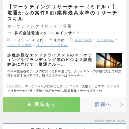
【マーケティングリサーチャー（ミドル）】
電通からの案件8割/業界最高水準のリサーチ
スキル
マーケティングリサーチ・分析
株式会社電通マクロミルインサイト
650万円 ～ 949万円
東京都
英語力不問
土日祝休み
フレックス勤務
リモートワーク可能
多種多様なエンドクライアントのマーケテ
ィングやブランディング等のビジネス課題
解決に向けて、電通グルー…
市場や生活者のデータの収集・分析を通じて、クライアントの課題に対して解決
策を提案する仕事です。取り扱うテーマはマーケティ…
マーケティングに関わるプランニング・支援サービスマーケティン
会社概要
グリサーチの企画・実施・分析サービス情報収集・データ提供・分…
興味あり
詳細へ
掲載期間
26/07/28～26/08/10