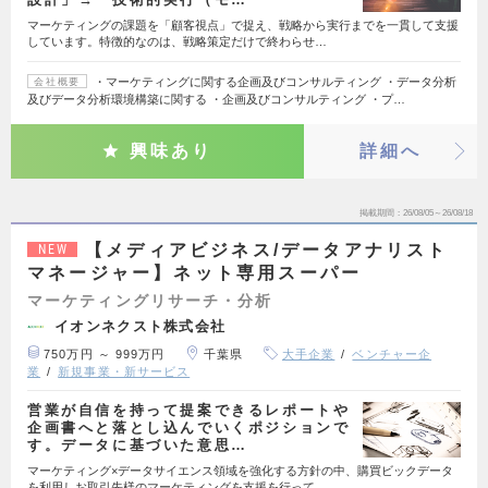
マーケティングの課題を「顧客視点」で捉え、戦略から実行までを一貫して支援
しています。特徴的なのは、戦略策定だけで終わらせ…
・マーケティングに関する企画及びコンサルティング ・データ分析
会社概要
及びデータ分析環境構築に関する ・企画及びコンサルティング ・プ…
興味あり
詳細へ
掲載期間
26/08/05～26/08/18
【メディアビジネス/データアナリスト
NEW
マネージャー】ネット専用スーパー
マーケティングリサーチ・分析
イオンネクスト株式会社
750万円 ～ 999万円
千葉県
大手企業
ベンチャー企
業
新規事業・新サービス
営業が自信を持って提案できるレポートや
企画書へと落とし込んでいくポジションで
す。データに基づいた意思…
マーケティング×データサイエンス領域を強化する方針の中、購買ビックデータ
を利用しお取引先様のマーケティングを支援を行って…