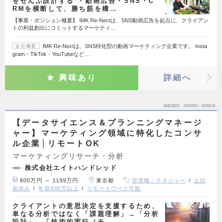
をぜんぶ設計する ・動画広告・SNS・C
RMを横断して、勝ち筋を構…
【事業・ポジション概要】 IMK Re-Nectは、SNS動画広告を起点に、クライアン
トの利益創出にコミットするマーケティ…
IMK Re-Nectは、SNS特化型の動画マーケティング企業です。 Insta
会社概要
gram・TikTok・YouTubeなど…
興味あり
詳細へ
掲載期間
26/08/05～26/08/18
【データサイエンス＆プランニングマネージ
ャー】マーケティング領域に特化したコンサ
ル企業│リモートOK
マーケティングリサーチ・分析
株式会社エイトハンドレッド
800万円 ～ 1199万円
東京都
管理職・マネジャー
土日
祝休み
年収600万以上
リモートワーク可能
クライアントの意思決定を支援するため、
単なる分析ではなく「課題理解」→「分析
設計」→「技術的実行（モ…