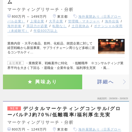
ム
マーケティングリサーチ・分析
800万円 ～ 1499万円
東京都
海外展開あり（日系グロー
バル企業）
上場企業
大手企業
管理職・マネジャー
海外出張
海外折衝
英語力が必要
転勤なし
土日祝休み
ポテンシャル採用
（未経験可）
年収600万以上
業務内容 ・大手の食品、飲料、化粧品、雑貨企業に対して
経営戦略から新規事業、サプライチェーン周りなど多岐に渡
るコンサルティ…
・業務変革、戦略案件に特化 ・低離職率 ※コンサルティング業
会社概要
界平均を大きく下回る ・退職金・企業年金等、福利厚生充実 ・風…
興味あり
詳細へ
掲載期間
26/08/08～26/08/29
デジタルマーケティングコンサル/グロ
NEW
ーバルPJ約70%/低離職率/福利厚生充実
マーケティングリサーチ・分析
800万円 ～ 1249万円
東京都
海外展開あり（日系グロー