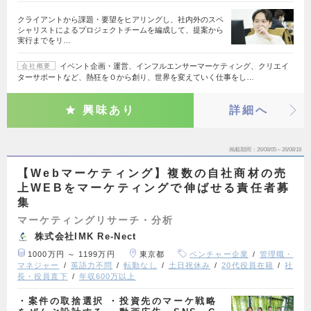
クライアントから課題・要望をヒアリングし、社内外のスペ
シャリストによるプロジェクトチームを編成して、提案から
実行までをリ…
イベント企画・運営、インフルエンサーマーケティング、クリエイ
会社概要
ターサポートなど、熱狂を０から創り、世界を変えていく仕事をし…
興味あり
詳細へ
掲載期間
26/08/05～26/08/18
【Webマーケティング】複数の自社商材の売
上WEBをマーケティングで伸ばせる責任者募
集
マーケティングリサーチ・分析
株式会社IMK Re-Nect
1000万円 ～ 1199万円
東京都
ベンチャー企業
管理職・
マネジャー
英語力不問
転勤なし
土日祝休み
20代役員在籍
社
長・役員直下
年収600万以上
・案件の取捨選択 ・投資先のマーケ戦略