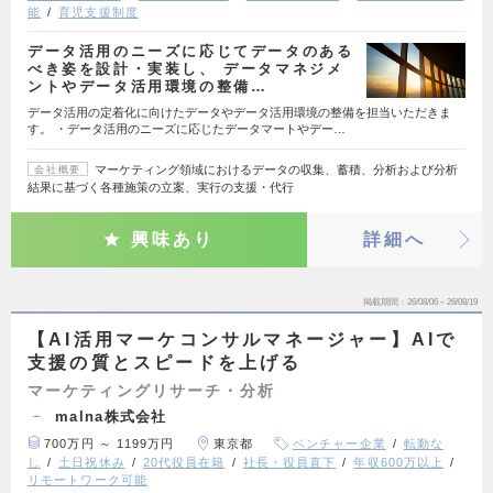
能
育児支援制度
データ活用のニーズに応じてデータのある
べき姿を設計・実装し、 データマネジメ
ントやデータ活用環境の整備…
データ活用の定着化に向けたデータやデータ活用環境の整備を担当いただきま
す。 ・データ活用のニーズに応じたデータマートやデー…
マーケティング領域におけるデータの収集、蓄積、分析および分析
会社概要
結果に基づく各種施策の立案、実行の支援・代行
興味あり
詳細へ
掲載期間
26/08/06～26/08/19
【AI活用マーケコンサルマネージャー】AIで
支援の質とスピードを上げる
マーケティングリサーチ・分析
malna株式会社
700万円 ～ 1199万円
東京都
ベンチャー企業
転勤な
し
土日祝休み
20代役員在籍
社長・役員直下
年収600万以上
リモートワーク可能