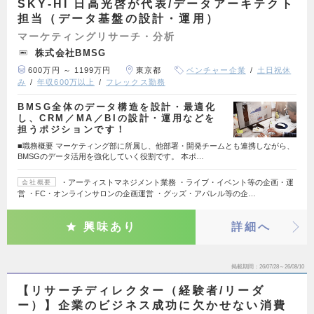
SKY-HI 日高光啓が代表/データアーキテクト
担当（データ基盤の設計・運用）
マーケティングリサーチ・分析
株式会社BMSG
600万円 ～ 1199万円
東京都
ベンチャー企業
土日祝休
み
年収600万以上
フレックス勤務
BMSG全体のデータ構造を設計・最適化
し、CRM／MA／BIの設計・運用などを
担うポジションです！
■職務概要 マーケティング部に所属し、他部署・開発チームとも連携しながら、
BMSGのデータ活用を強化していく役割です。 本ポ…
・アーティストマネジメント業務 ・ライブ・イベント等の企画・運
会社概要
営 ・FC・オンラインサロンの企画運営 ・グッズ・アパレル等の企…
興味あり
詳細へ
掲載期間
26/07/28～26/08/10
【リサーチディレクター（経験者/リーダ
ー）】企業のビジネス成功に欠かせない消費