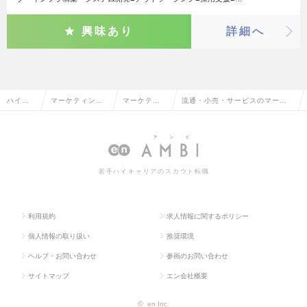
興味あり
詳細へ
ハイク
マーケティン
マーケティ
流通・小売・サービスのマーケ
ラス求
グ・販促企画・
ングリサー
ティングリサーチ・分析の転
人TOP
商品開発系
チ・分析
職・求人情報一覧
若手ハイキャリアのスカウト転職
利用規約
求人情報に関するポリシー
個人情報の取り扱い
推奨環境
ヘルプ・お問い合わせ
参画のお問い合わせ
サイトマップ
エン会社概要
©
en Inc.