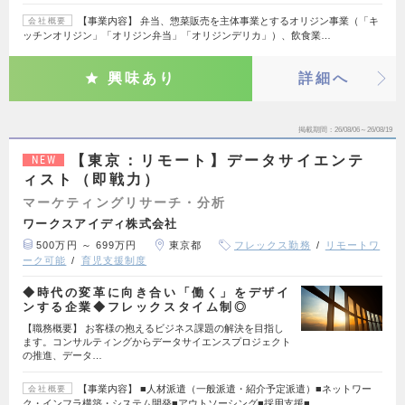
【事業内容】 弁当、惣菜販売を主体事業とするオリジン事業（「キ
会社概要
ッチンオリジン」「オリジン弁当」「オリジンデリカ」）、飲食業…
興味あり
詳細へ
掲載期間
26/08/06～26/08/19
【東京：リモート】データサイエンテ
NEW
ィスト（即戦力）
マーケティングリサーチ・分析
ワークスアイディ株式会社
500万円 ～ 699万円
東京都
フレックス勤務
リモートワ
ーク可能
育児支援制度
◆時代の変革に向き合い「働く」をデザイ
ンする企業◆フレックスタイム制◎
【職務概要】 お客様の抱えるビジネス課題の解決を目指し
ます。コンサルティングからデータサイエンスプロジェクト
の推進、データ…
【事業内容】 ■人材派遣（一般派遣・紹介予定派遣）■ネットワー
会社概要
ク・インフラ構築・システム開発■アウトソーシング■採用支援■…