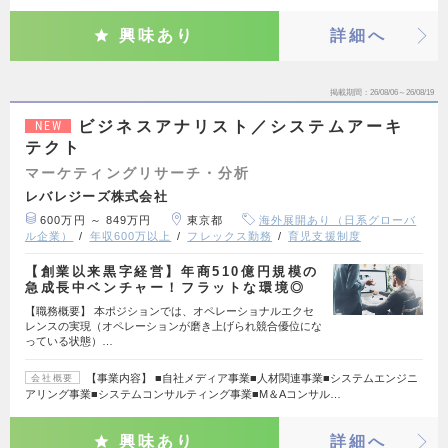
興味あり
詳細へ
掲載期間
26/08/06～26/08/19
ビジネスアナリスト／システムアーキ
NEW
テクト
マーケティングリサーチ・分析
レバレジーズ株式会社
600万円 ～ 849万円
東京都
海外展開あり（日系グローバ
ル企業）
年収600万以上
フレックス勤務
育児支援制度
【創業以来黒字経営】年商510億円規模の
急成長中ベンチャー！フラットな環境◎
【職務概要】 本ポジションでは、オペレーショナルエクセ
レンスの実現（オペレーションが磨き上げられ競合優位にな
っている状態）…
【事業内容】 ■自社メディア事業■人材関連事業■システムエンジニ
会社概要
アリング事業■システムコンサルティング事業■M＆Aコンサル…
興味あり
詳細へ