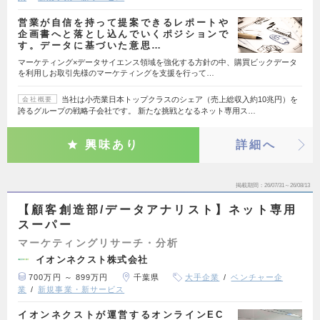
営業が自信を持って提案できるレポートや
企画書へと落とし込んでいくポジションで
す。データに基づいた意思…
マーケティング×データサイエンス領域を強化する方針の中、購買ビックデータ
を利用しお取引先様のマーケティングを支援を行って…
当社は小売業日本トップクラスのシェア（売上総収入約10兆円）を
会社概要
誇るグループの戦略子会社です。 新たな挑戦となるネット専用ス…
興味あり
詳細へ
掲載期間
26/07/31～26/08/13
【顧客創造部/データアナリスト】ネット専用
スーパー
マーケティングリサーチ・分析
イオンネクスト株式会社
700万円 ～ 899万円
千葉県
大手企業
ベンチャー企
業
新規事業・新サービス
イオンネクストが運営するオンラインEC