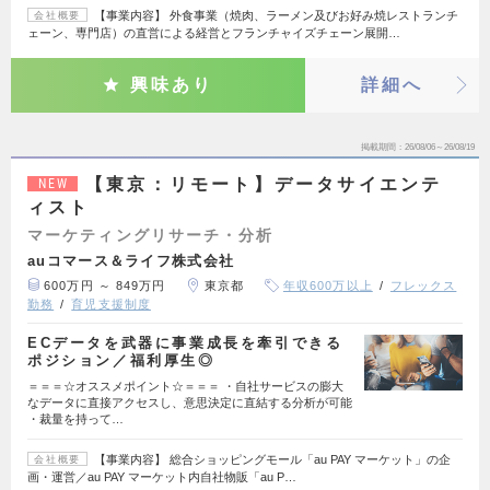
【事業内容】 外食事業（焼肉、ラーメン及びお好み焼レストランチ
会社概要
ェーン、専門店）の直営による経営とフランチャイズチェーン展開…
興味あり
詳細へ
掲載期間
26/08/06～26/08/19
【東京：リモート】データサイエンテ
NEW
ィスト
マーケティングリサーチ・分析
auコマース＆ライフ株式会社
600万円 ～ 849万円
東京都
年収600万以上
フレックス
勤務
育児支援制度
ECデータを武器に事業成長を牽引できる
ポジション／福利厚生◎
＝＝＝☆オススメポイント☆＝＝＝ ・自社サービスの膨大
なデータに直接アクセスし、意思決定に直結する分析が可能
・裁量を持って…
【事業内容】 総合ショッピングモール「au PAY マーケット」の企
会社概要
画・運営／au PAY マーケット内自社物販「au P…