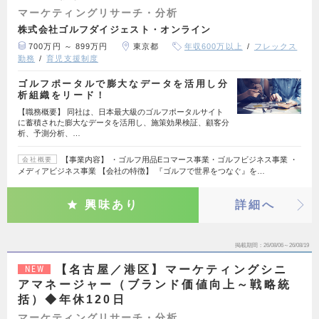
マーケティングリサーチ・分析
株式会社ゴルフダイジェスト・オンライン
700万円 ～ 899万円
東京都
年収600万以上
フレックス
勤務
育児支援制度
ゴルフポータルで膨大なデータを活用し分
析組織をリード！
【職務概要】 同社は、日本最大級のゴルフポータルサイト
に蓄積された膨大なデータを活用し、施策効果検証、顧客分
析、予測分析、…
【事業内容】 ・ゴルフ用品Eコマース事業・ゴルフビジネス事業 ・
会社概要
メディアビジネス事業 【会社の特徴】 『ゴルフで世界をつなぐ』を…
興味あり
詳細へ
掲載期間
26/08/06～26/08/19
【名古屋／港区】マーケティングシニ
NEW
アマネージャー（ブランド価値向上～戦略統
括）◆年休120日
マーケティングリサーチ・分析