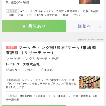
業・接客やSNS発信…
■ニュークラブ（キャバクラ）の運営 ＜店舗展開＞ ・札幌：6店舗
会社概要
・福岡：1店舗 ・ドバイ：1店舗 ＜運営店舗＞ ・桃李（トウリ） ・…
興味あり
詳細へ
掲載期間
26/08/06～26/08/19
マーケティング部/渋谷/マーケ/市場調
NEW
査設計（リサーチャー）
マーケティングリサーチ・分析
レバレジーズ株式会社
500万円 ～ 749万円
東京都
【業務内容】 レバレジーズグループが運営する各サービス
ブランドをグロースさせるリサーチ＆プランニング業務をお
任せいたします…
■事業内容（主力事業）： （1）IT事業 （2）医療・介護事業 （3）
会社概要
若年層事業