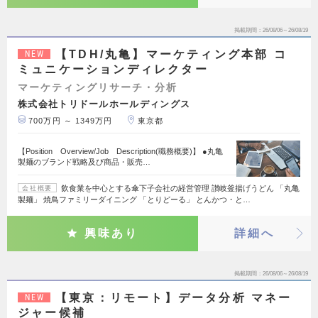
掲載期間
26/08/06～26/08/19
【TDH/丸亀】マーケティング本部 コ
NEW
ミュニケーションディレクター
マーケティングリサーチ・分析
株式会社トリドールホールディングス
700万円 ～ 1349万円
東京都
【Position Overview/Job Description(職務概要)】 ●丸亀
製麺のブランド戦略及び商品・販売…
飲食業を中心とする傘下子会社の経営管理 讃岐釜揚げうどん 「丸亀
会社概要
製麺」 焼鳥ファミリーダイニング 「とりどーる」 とんかつ・と…
興味あり
詳細へ
掲載期間
26/08/06～26/08/19
【東京：リモート】データ分析 マネー
NEW
ジャー候補