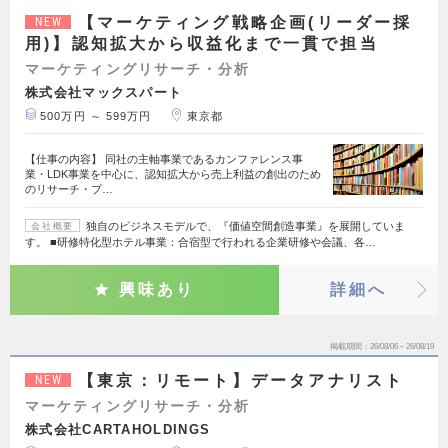
【マーケティング戦略企画(リーダー採
NEW
用)】認知拡大から収益化まで一貫で担当
マーケティングリサーチ・分析
株式会社マックスパート
500万円 ～ 599万円
東京都
【仕事の内容】 同社の主軸事業であるカンファレンス事
業・LDK事業を中心に、認知拡大から売上利益の創出のため
のリサーチ・プ…
独自のビジネスモデルで、『価値空間創造事業』を展開していま
会社概要
す。 ■研修特化型ホテル事業：合宿型で行われる企業研修や会議、各…
興味あり
詳細へ
掲載期間
26/08/06～26/08/19
【東京：リモート】データアナリスト
NEW
マーケティングリサーチ・分析
株式会社CARTAHOLDINGS