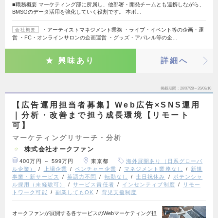
■職務概要 マーケティング部に所属し、他部署・開発チームとも連携しながら、
BMSGのデータ活用を強化していく役割です。 本ポ…
・アーティストマネジメント業務 ・ライブ・イベント等の企画・運
会社概要
営 ・FC・オンラインサロンの企画運営 ・グッズ・アパレル等の企…
興味あり
詳細へ
掲載期間
26/07/28～26/08/10
【広告運用担当者募集】Web広告×SNS運用
｜分析・改善まで担う成長環境【リモート
可】
マーケティングリサーチ・分析
株式会社オークファン
400万円 ～ 599万円
東京都
海外展開あり（日系グローバ
ル企業）
上場企業
ベンチャー企業
マネジメント業務なし
新規
事業・新サービス
英語力不問
転勤なし
土日祝休み
ポテンシャ
ル採用（未経験可）
サービス責任者
インセンティブ制度
リモー
トワーク可能
副業してもOK
育児支援制度
オークファンが展開する各サービスのWebマーケティング担