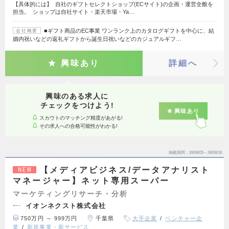
【具体的には】 自社のギフトセレクトショップ(ECサイト)の企画・運営全般を
担当。 ショップは自社サイト・楽天市場・Ya…
■ギフト商品のEC事業 ワンランク上のカタログギフトを中心に、結
会社概要
婚内祝いなどの返礼ギフトから誕生日祝いなどのカジュアルギフ…
興味あり
詳細へ
興味のある求人に
チェックをつけよう!
興味あり
スカウトのマッチング精度があがる!
その求人への合格可能性がわかる!
掲載期間
26/08/05～26/08/18
【メディアビジネス/データアナリスト
NEW
マネージャー】ネット専用スーパー
マーケティングリサーチ・分析
イオンネクスト株式会社
750万円 ～ 999万円
千葉県
大手企業
ベンチャー企
業
新規事業・新サービス