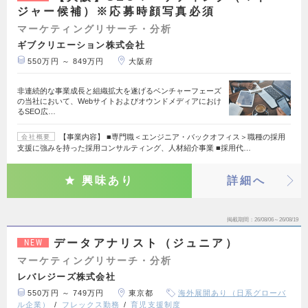
ジャー候補）※応募時顔写真必須
マーケティングリサーチ・分析
ギブクリエーション株式会社
550万円 ～ 849万円
大阪府
非連続的な事業成長と組織拡大を遂げるベンチャーフェーズ
の当社において、Webサイトおよびオウンドメディアにおけ
るSEO広…
【事業内容】 ■専門職＜エンジニア・バックオフィス＞職種の採用
会社概要
支援に強みを持った採用コンサルティング、人材紹介事業 ■採用代…
興味あり
詳細へ
掲載期間
26/08/06～26/08/19
データアナリスト（ジュニア）
NEW
マーケティングリサーチ・分析
レバレジーズ株式会社
550万円 ～ 749万円
東京都
海外展開あり（日系グローバ
ル企業）
フレックス勤務
育児支援制度