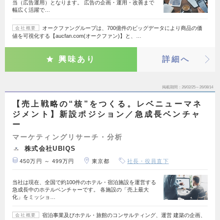
当（広告運用）となります。 広告の企画・運用・改善まで
幅広く活躍で…
オークファングループは、700億件のビッグデータにより商品の価
会社概要
値を可視化する【aucfan.com(オークファン)】と、…
興味あり
詳細へ
掲載期間
26/02/25～26/08/14
【売上戦略の“核”をつくる。レベニューマネ
ジメント】新設ポジション／急成長ベンチャ
ー
マーケティングリサーチ・分析
株式会社UBIQS
450万円 ～ 499万円
東京都
社長・役員直下
当社は現在、全国で約100件のホテル・宿泊施設を運営する
急成長中のホテルベンチャーです。 各施設の「売上最大
化」をミッショ…
宿泊事業及びホテル・旅館のコンサルティング、運営 建築の企画、
会社概要