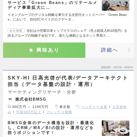
サービス「Green Beans」のリテールメ
ディア事業拡大に…
イオングループのデジタル戦略を牽引する次世代ネットスーパー「Green Bean
s」において、自社ECサイトのログデータ…
当社は小売業日本トップクラスのシェア（売上総収入約10兆円）を
会社概要
誇るグループの戦略子会社です。 新たな挑戦となるネット専用ス…
興味あり
詳細へ
掲載期間
26/07/28～26/08/10
SKY-HI 日高光啓が代表/データアーキテクト
担当（データ基盤の設計・運用）
マーケティングリサーチ・分析
株式会社BMSG
600万円 ～ 1199万円
東京都
ベンチャー企業
土日祝休
み
年収600万以上
フレックス勤務
BMSG全体のデータ構造を設計・最適化
し、CRM／MA／BIの設計・運用などを
担うポジションです！