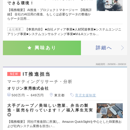
できる環境！
【職務概要】 AI推進・プロジェクトマネージャー 【職務詳
細】 全社のAI活用の推進、もしくは必要なデータの整備か
らデータ活用…
【事業内容】 ■自社メディア事業■人材関連事業■システムエンジニ
会社概要
アリング事業■システムコンサルティング事業■M＆Aコンサル…
興味あり
詳細へ
掲載期間
26/08/06～26/08/19
IT推進担当
NEW
マーケティングリサーチ・分析
オリジン東秀株式会社
500万円 ～ 649万円
東京都
育児支援制度
大手グループ／美味しい惣菜、弁当の製
造・販売を行っています！／福入厚生充実
◎
【職務概要】 同社IT推進部に所属し、Amazon QuickSightを中心としたBI業務お
よび社内システム業務を担当い…