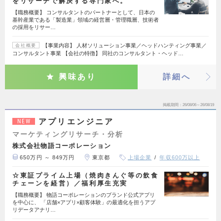
をリサーチで解決する専門家へ。
【職務概要】 コンサルタントのパートナーとして、日本の
基幹産業である「製造業」領域の経営層・管理職層、技術者
の採用をリサー…
【事業内容】 人材ソリューション事業／ヘッドハンティング事業／
会社概要
コンサルタント事業 【会社の特徴】 同社のコンサルタント・ヘッド…
興味あり
詳細へ
掲載期間
26/08/06～26/08/19
アプリエンジニア
NEW
マーケティングリサーチ・分析
株式会社物語コーポレーション
650万円 ～ 849万円
東京都
上場企業
年収600万以上
☆東証プライム上場（焼肉きんぐ等の飲食
チェーンを経営）／福利厚生充実
【職務概要】 物語コーポレーションのブランド公式アプリ
を中心に、 「店舗×アプリ×顧客体験」の最適化を担うアプ
リデータアナリ…