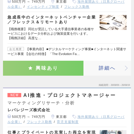
500万円 ～ 749万円
東京都
海外展開あり（日系グローバ
ル企業）
インセンティブ制度
フレックス勤務
急成長中のインターネットベンチャー企業
／フレックス＆リモートあり
【職務概要】 同社が受託している大手通信事業者の各種サ
ービスにおけるデータ分析および施策提案を行います。
【職務詳細】 高度な…
【事業内容】 ■デジタルマーケティング事業■インターネット関連サ
会社概要
ービス事業 【会社の特徴】 「The Evolution Fa…
興味あり
詳細へ
掲載期間
26/08/06～26/08/19
AI推進・プロジェクトマネージャー
NEW
マーケティングリサーチ・分析
レバレジーズ株式会社
500万円 ～ 749万円
東京都
海外展開あり（日系グローバ
ル企業）
フレックス勤務
育児支援制度
仕事とプライベートの充実した両立を実現