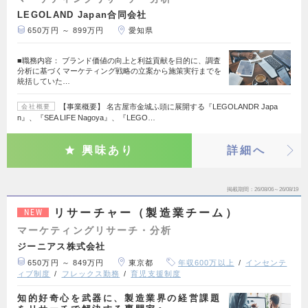
LEGOLAND Japan合同会社
650万円 ～ 899万円
愛知県
■職務内容： ブランド価値の向上と利益貢献を目的に、調査
分析に基づくマーケティング戦略の立案から施策実行までを
統括していた…
【事業概要】 名古屋市金城ふ頭に展開する『LEGOLANDR Japa
会社概要
n』、『SEA LIFE Nagoya』、『LEGO…
興味あり
詳細へ
掲載期間
26/08/06～26/08/19
リサーチャー（製造業チーム）
NEW
マーケティングリサーチ・分析
ジーニアス株式会社
650万円 ～ 849万円
東京都
年収600万以上
インセンテ
ィブ制度
フレックス勤務
育児支援制度
知的好奇心を武器に、製造業界の経営課題