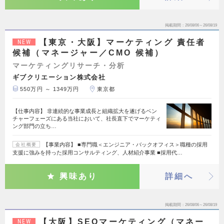
掲載期間
26/08/06～26/08/19
【東京・大阪】マーケティング 責任者
NEW
候補（マネージャー／CMO 候補）
マーケティングリサーチ・分析
ギブクリエーション株式会社
550万円 ～ 1349万円
東京都
【仕事内容】 非連続的な事業成長と組織拡大を遂げるベン
チャーフェーズにある当社において、社長直下でマーケティ
ング部門の立ち…
【事業内容】 ■専門職＜エンジニア・バックオフィス＞職種の採用
会社概要
支援に強みを持った採用コンサルティング、人材紹介事業 ■採用代…
興味あり
詳細へ
掲載期間
26/08/06～26/08/19
【大阪】SEOマーケティング（マネー
NEW