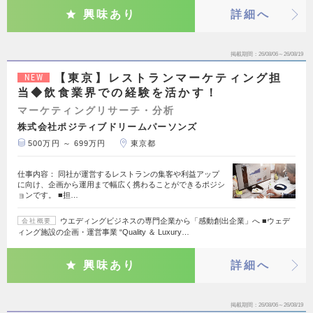
興味あり
詳細へ
掲載期間
26/08/06～26/08/19
【東京】レストランマーケティング担
NEW
当◆飲食業界での経験を活かす！
マーケティングリサーチ・分析
株式会社ポジティブドリームパーソンズ
500万円 ～ 699万円
東京都
仕事内容： 同社が運営するレストランの集客や利益アップ
に向け、企画から運用まで幅広く携わることができるポジシ
ョンです。 ■担…
ウエディングビジネスの専門企業から「感動創出企業」へ ■ウェデ
会社概要
ィング施設の企画・運営事業 “Quality ＆ Luxury…
興味あり
詳細へ
掲載期間
26/08/06～26/08/19