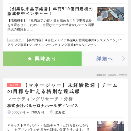
【創業以来黒字経営】年商510億円規模の
急成長中ベンチャー！
【職務概要】 「意思決定の質と量を高めることで事業成長
を実現させる」ために、必要なデータの整備からデータ活用
環境の構築およ…
【事業内容】 ■自社メディア事業■人材関連事業■システムエンジニ
会社概要
アリング事業■システムコンサルティング事業■M＆Aコンサル…
興味あり
詳細へ
掲載期間
26/08/06～26/08/19
【マネージャー】未経験歓迎｜チーム
NEW
の目標を叶える格別な達成感
マーケティングリサーチ・分析
株式会社バルセロナホールディングス
500万円 ～ 799万円
北海道
▼キャストマネジメント 担当キャストと打ち合わせを行
い、 ヒアリングした内容から目標の設定を行います。 営