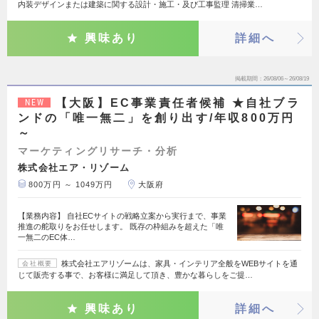
内装デザインまたは建築に関する設計・施工・及び工事監理 清掃業…
興味あり
詳細へ
掲載期間
26/08/06～26/08/19
【大阪】EC事業責任者候補 ★自社ブラ
NEW
ンドの「唯一無二」を創り出す/年収800万円
～
マーケティングリサーチ・分析
株式会社エア・リゾーム
800万円 ～ 1049万円
大阪府
【業務内容】 自社ECサイトの戦略立案から実行まで、事業
推進の舵取りをお任せします。 既存の枠組みを超えた「唯
一無二のEC体…
株式会社エアリゾームは、家具・インテリア全般をWEBサイトを通
会社概要
じて販売する事で、お客様に満足して頂き、豊かな暮らしをご提…
興味あり
詳細へ