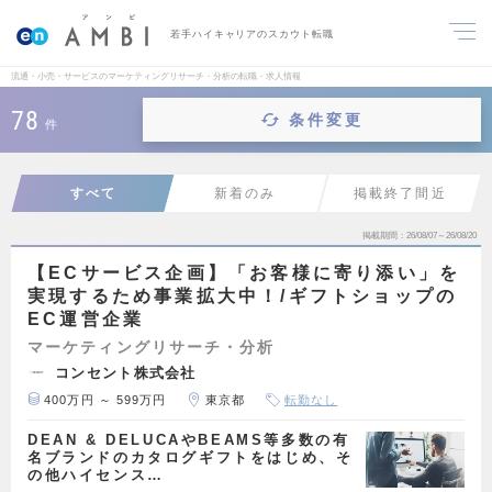
若手ハイキャリアのスカウト転職
流通・小売・サービスのマーケティングリサーチ・分析の転職・求人情報
78
条件変更
件
すべて
新着のみ
掲載終了間近
掲載期間
26/08/07～26/08/20
【ECサービス企画】「お客様に寄り添い」を
実現するため事業拡大中！/ギフトショップの
EC運営企業
マーケティングリサーチ・分析
コンセント株式会社
400万円 ～ 599万円
東京都
転勤なし
DEAN & DELUCAやBEAMS等多数の有
名ブランドのカタログギフトをはじめ、そ
の他ハイセンス…