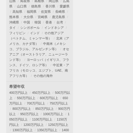
山県
鳥取県
島根県
岡山県
広島
県
山口県
徳島県
香川県
愛媛県
高知県
福岡県
佐賀県
長崎県
熊本県
大分県
宮崎県
鹿児島県
沖縄県
中国
韓国
香港
台湾
タイ
シンガポール
インドネシア
フィリピン
インド
その他アジア
（ベトナム、ミャンマー等）
北米（ア
メリカ、カナダ等）
中南米（メキシ
コ、ブラジル、アルゼンチン等）
オセ
アニア（オーストラリア、ニュージーラ
ンド等）
ヨーロッパ（イギリス、フラ
ンス、ドイツ、ロシア等）
中近東・ア
フリカ（モロッコ、エジプト、UAE、南
アフリカ等）
その他の海外
希望年収
400万円以上
450万円以上
500万円以
上
550万円以上
600万円以上
650
万円以上
700万円以上
750万円以上
800万円以上
850万円以上
900万円
以上
950万円以上
1000万円以上
1
050万円以上
1100万円以上
1150万
円以上
1200万円以上
1250万円以上
1300万円以上
1350万円以上
1400