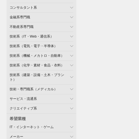
コンサルタント系
金融系専門職
不動産系専門職
技術系（IT・Web・通信系）
技術系（電気・電子・半導体）
技術系（機械・メカトロ・自動車）
技術系（化学・素材・食品・衣料）
技術系（建築・設備・土木・プラン
ト）
技術・専門職系（メディカル）
サービス・流通系
クリエイティブ系
希望業種
IT・インターネット・ゲーム
メーカー