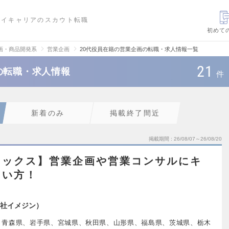
ハイキャリアのスカウト転職
初めて
画・商品開発系
営業企画
20代役員在籍の営業企画の転職・求人情報一覧
21
の転職・求人情報
件
新着のみ
掲載終了間近
掲載期間
26/08/07～26/08/20
レックス】営業企画や営業コンサルにキ
たい方！
社イメジン）
、青森県、岩手県、宮城県、秋田県、山形県、福島県、茨城県、栃木