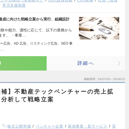
ンシャル採用（未経験可）
20代役員在籍
CxO候補
社長・役員
育児支援制度
達成に向けた戦略立案から実行、組織設計
経験や能力、適性に応じて、以下の業務から
ます。 ・事業…
広告、AD 広告、リスティング広告、SEO 事
ス…
り
詳細へ
掲載期間
26/07/28～26/08/10
候補】不動産テックベンチャーの売上拡
を分析して戦略立案
株式公開準備
ベンチャー企業
新規事業・新サービス
英