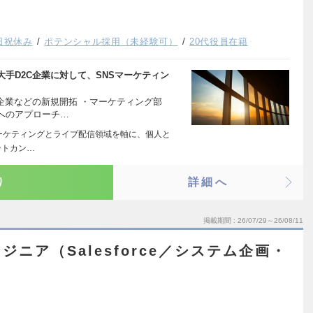
日祝休み
ポテンシャル採用（未経験可）
20代役員在籍
手D2C企業に対して、SNSマーケティン
企業などの新規開拓 ・マーケティング部
へのアプローチ…
Sマーケティングとライブ配信領域を軸に、個人と
ントカン…
り
詳細へ
掲載期間
26/07/29～26/08/11
ニア（Salesforce／システム企画・