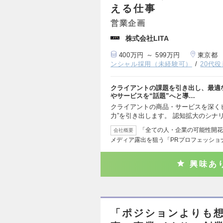
える仕事
営業企画
株式会社LITA
400万円 ～ 599万円
東京都
ンシャル採用（未経験可）
20代
クライアントの課題を引き出し、最適な
やサービスを“話題”へと導…
クライアントの商品・サービスを深くヒ
力”を引き出します。 認知拡大のシナ
「全ての人・企業の可能性開花
会社概要
メディア露出を狙う「PRプロフェッショ
興味あ
「ポジションよりも