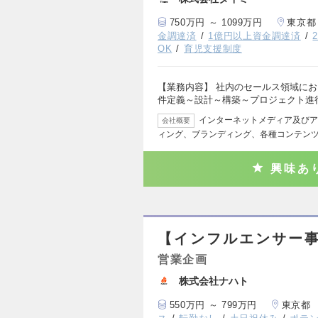
750万円 ～ 1099万円
東京都
金調達済
1億円以上資金調達済
OK
育児支援制度
【業務内容】 社内のセールス領域における
件定義～設計～構築～プロジェクト進
インターネットメディア及びア
会社概要
ィング、ブランディング、各種コンテン
興味あ
【インフルエンサー事業
営業企画
株式会社ナハト
550万円 ～ 799万円
東京都