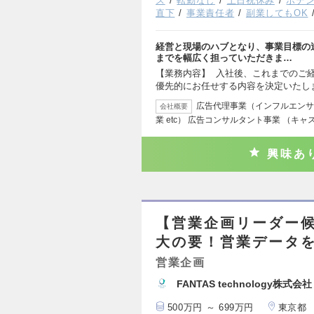
ス
転勤なし
土日祝休み
ポテ
直下
事業責任者
副業してもOK
経営と現場のハブとなり、事業目標の
までを幅広く担っていただきま…
【業務内容】 入社後、これまでのご
優先的にお任せする内容を決定いたし
広告代理事業（インフルエンサー
会社概要
業 etc） 広告コンサルタント事業 （キャ
興味あ
【営業企画リーダー
大の要！営業データ
営業企画
FANTAS technology株式会社
500万円 ～ 699万円
東京都