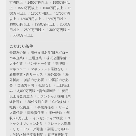
万円以上
1450万円以上
1500万円以
上
1550万円以上
1600万円以上
16
50万円以上
1700万円以上
1750万円
以上
1800万円以上
1850万円以上
1900万円以上
1950万円以上
2000万
円以上
2500万円以上
3000万円以上
5000万円以上
こだわり条件
外資系企業
海外展開あり(日系グロー
バル企業)
上場企業
株式公開準備
大手企業
ベンチャー企業
管理職・
マネジャー
マネジメント業務なし
新規事業・新サービス
海外出張
海
外折衝
英語力が必要
中国語力が必
要
英語力不問
転勤なし
土日祝休
み
3,000万円以上資金調達済
1億円
以上資金調達済
ポテンシャル採用（未
経験可）
20代役員在籍
CxO候補
社長・役員直下
事業責任者
サービ
ス責任者
開発責任者
海外転勤
年
収600万以上
インセンティブ制度
ス
トックオプションあり
フレックス勤務
リモートワーク可能
副業してもOK
MBA・留学支援制度
育児支援制度