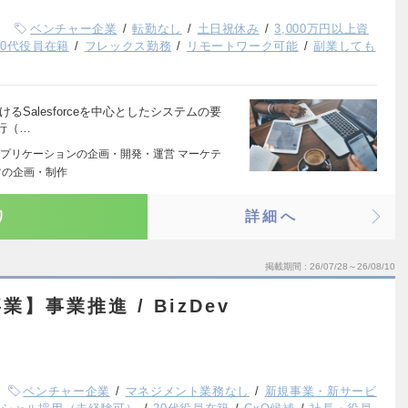
ベンチャー企業
転勤なし
土日祝休み
3,000万円以上資
20代役員在籍
フレックス勤務
リモートワーク可能
副業しても
Salesforceを中心としたシステムの要
行（…
プリケーションの企画・開発・運営 マーケテ
ツの企画・制作
り
詳細へ
掲載期間
26/07/28～26/08/10
】事業推進 / BizDev
ベンチャー企業
マネジメント業務なし
新規事業・新サービ