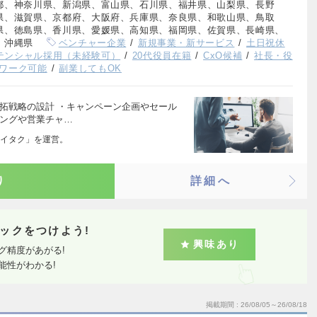
都、神奈川県、新潟県、富山県、石川県、福井県、山梨県、長野
県、滋賀県、京都府、大阪府、兵庫県、奈良県、和歌山県、鳥取
県、徳島県、香川県、愛媛県、高知県、福岡県、佐賀県、長崎県、
、沖縄県
ベンチャー企業
新規事業・新サービス
土日祝休
テンシャル採用（未経験可）
20代役員在籍
CxO候補
社長・役
ワーク可能
副業してもOK
拓戦略の設計 ・キャンペーン企画やセール
ィングや営業チャ…
イタク」を運営。
り
詳細へ
ックをつけよう!
興味あり
グ精度があがる!
能性がわかる!
掲載期間
26/08/05～26/08/18