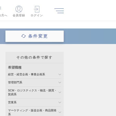
の方へ
会員登録
ログイン
条件変更
その他の条件で探す
希望職種
経営・経営企画・事業企画系
管理部門系
SCM・ロジスティクス・物流・購買・
貿易系
営業系
マーケティング・販促企画・商品開発
系