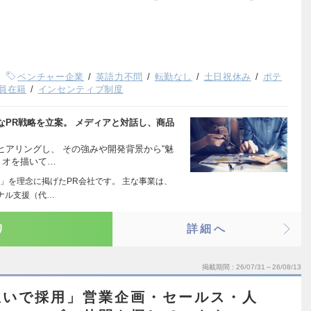
ベンチャー企業
英語力不問
転勤なし
土日祝休み
ポテ
役員在籍
インセンティブ制度
PR戦略を立案。 メディアと対話し、商品
アリングし、 その強みや開発背景から“魅
リオを描いて…
」を理念に掲げたPR会社です。 主な事業は、
ナル支援（代…
り
詳細へ
掲載期間
26/07/31～26/08/13
想いで採用」営業企画・セールス・人