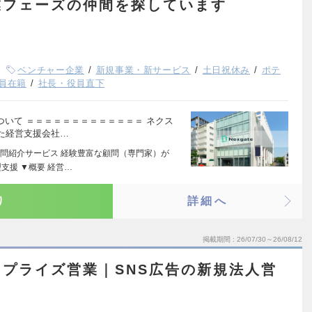
業フェーズの仲間を探しています
ベンチャー企業
新規事業・新サービス
土日祝休み
ポテ
役員在籍
社長・役員直下
ついて ＝＝＝＝＝＝＝＝＝＝＝＝＝ ネクス
た経営支援会社…
問紹介サービス 経験豊富な顧問（専門家）が
支援 ▼概要 経営…
り
詳細へ
掲載期間
26/07/30～26/08/12
プライズ営業｜SNS広告の新規法人営