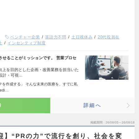
ベンチャー企業
英語力不問
土日祝休み
20代役員在
上
インセンティブ制度
させることがミッションです。 営業プロセ
性向上を目的とした企画・改善業務を担当いた
I設計・可視…
テを作成する」 そんな未来の医療を、すでに私
di…
り
詳細へ
掲載期間
26/08/05～26/08/18
迎】“PRの力”で流行を創り、社会を変