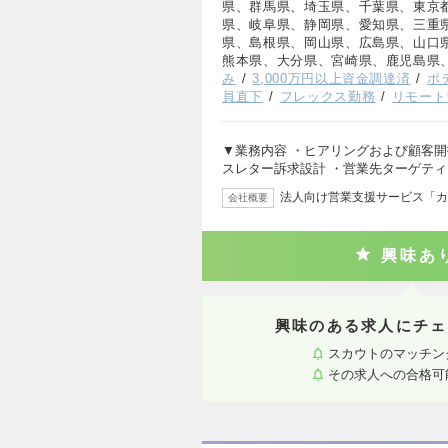
県、群馬県、埼玉県、千葉県、東京
県、岐阜県、静岡県、愛知県、三重
県、島根県、岡山県、広島県、山口
熊本県、大分県、宮崎県、鹿児島県
み
3,000万円以上資金調達済
ポ
員直下
フレックス勤務
リモート
▼業務内容 ・ヒアリングおよび顧客開
スレター訴求設計 ・営業先ターゲテ
法人向け営業支援サービス「カ
会社概要
興味あ
興味のある求人にチェ
スカウトのマッチン
その求人への合格可