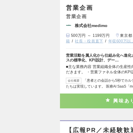
営業企画
営業企画
株式会社medimo
500万円 ～ 1199万円
東京都
籍
社長・役員直下
年収600万以
営業活動を属人化から仕組み化へ進化
スの標準化、KPI設計、デー…
■主な業務内容 営業組織全体の生産
だきます。 ・営業ファネル全体のKP
「患者との会話から5秒でカル
会社概要
たちは実現しています。 医療AI SaaS「me
興味あ
【広報PR／未経験歓