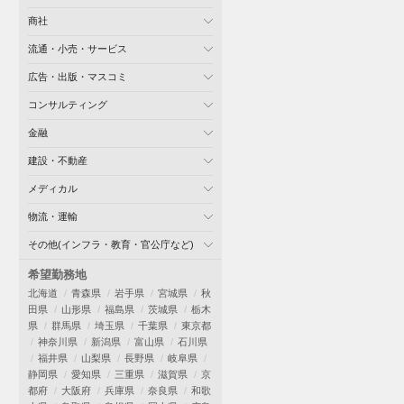
商社
流通・小売・サービス
広告・出版・マスコミ
コンサルティング
金融
建設・不動産
メディカル
物流・運輸
その他(インフラ・教育・官公庁など)
希望勤務地
北海道
青森県
岩手県
宮城県
秋
田県
山形県
福島県
茨城県
栃木
県
群馬県
埼玉県
千葉県
東京都
神奈川県
新潟県
富山県
石川県
福井県
山梨県
長野県
岐阜県
静岡県
愛知県
三重県
滋賀県
京
都府
大阪府
兵庫県
奈良県
和歌