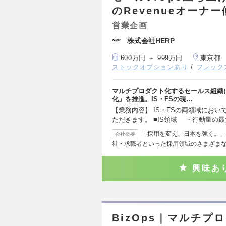
のRevenueオーナ
営業企画
株式会社HERP
600万円 ～ 999万円
東京都
ストックオプションあり
フレック
マルチプロダクト化するセールス組織
化」を推進。IS・FSの現…
【業務内容】 IS・FSの両領域にお
ただきます。 ■IS領域 ・行動量の
「採用を変え、日本を強く。」
会社概要
社・求職者といった採用領域のさまざま
興味あ
BizOps｜マルチプ