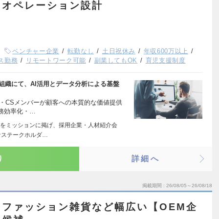
スオペレーション設計
ベンチャー企業
転勤なし
土日祝休み
年収600万以上
ス勤務
リモートワーク可能
副業してもOK
育児支援制度
S組織にて、AI活用とデータ分析による基盤
・CSメンバーが顧客への本質的な価値提供
務効率化・…
をミッションに掲げ、採用企業・人材紹介会
なステークホルダ…
り
詳細へ
掲載期間
26/08/05～26/08/18
ファッション雑貨など幅広い【OEM企