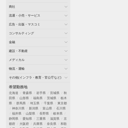
商社
流通・小売・サービス
広告・出版・マスコミ
コンサルティング
金融
建設・不動産
メディカル
物流・運輸
その他(インフラ・教育・官公庁など)
希望勤務地
北海道
青森県
岩手県
宮城県
秋
田県
山形県
福島県
茨城県
栃木
県
群馬県
埼玉県
千葉県
東京都
神奈川県
新潟県
富山県
石川県
福井県
山梨県
長野県
岐阜県
静岡県
愛知県
三重県
滋賀県
京
都府
大阪府
兵庫県
奈良県
和歌