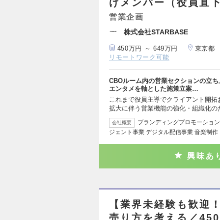
げメンバー（役員直
営業企画
株式会社STARBASE
450万円 ～ 649万円
東京都
リモートワーク可能
CBOルーム内の営業セクションの立
エンタメを軸とした施策立案…
これまで役員主導でクライアント開拓
拡大に伴う営業機能の強化・組織化の
ブランディングプロモーション
会社概要
ジェント事業 デジタル配信事業 音楽制
興味あ
【業界未経験も歓迎
売り方を考える／45