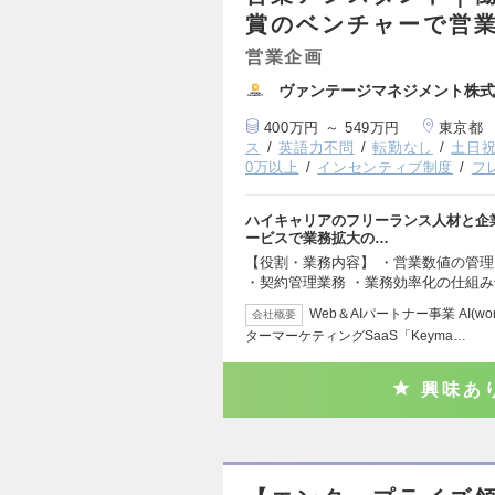
賞のベンチャーで営
営業企画
ヴァンテージマネジメント株式
400万円 ～ 549万円
東京都
ス
英語力不問
転勤なし
土日
0万以上
インセンティブ制度
フ
ハイキャリアのフリーランス人材と企業を
ービスで業務拡大の…
【役割・業務内容】 ・営業数値の管理
・契約管理業務 ・業務効率化の仕組みづ
Web＆AIパートナー事業 AI(
会社概要
ターマーケティングSaaS「Keyma…
興味あ