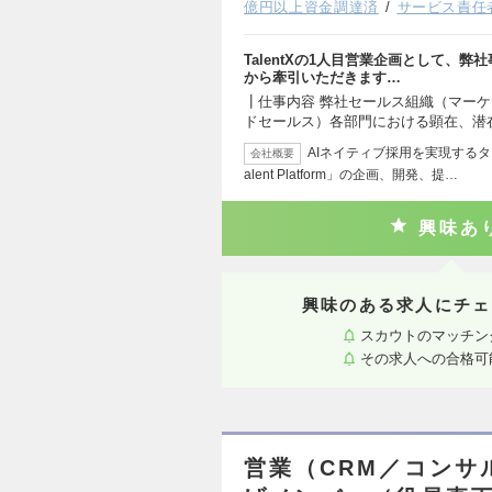
億円以上資金調達済
サービス責任
TalentXの1人目営業企画として、
から牽引いただきます…
┃仕事内容 弊社セールス組織（マー
ドセールス）各部門における顕在、潜
AIネイティブ採用を実現する
会社概要
alent Platform」の企画、開発、提…
興味あ
興味のある求人にチェ
スカウトのマッチン
その求人への合格可
営業（CRM／コンサ