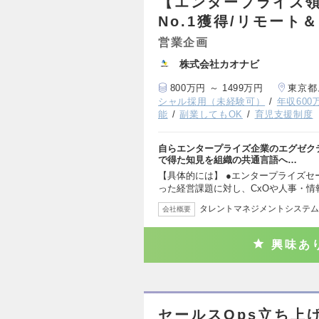
【エンタープライズ領
No.1獲得/リモート
営業企画
株式会社カオナビ
800万円 ～ 1499万円
東京都
シャル採用（未経験可）
年収600
能
副業してもOK
育児支援制度
自らエンタープライズ企業のエグゼク
で得た知見を組織の共通言語へ…
【具体的には】 ●エンタープライズセ
った経営課題に対し、CxOや人事・情
タレントマネジメントシステム
会社概要
興味あ
セールスOps立ち上げ