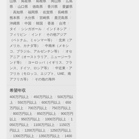
山県
鳥取県
島根県
岡山県
広島
県
山口県
徳島県
香川県
愛媛県
高知県
福岡県
佐賀県
長崎県
熊本県
大分県
宮崎県
鹿児島県
沖縄県
中国
韓国
香港
台湾
タイ
シンガポール
インドネシア
フィリピン
インド
その他アジア
（ベトナム、ミャンマー等）
北米（ア
メリカ、カナダ等）
中南米（メキシ
コ、ブラジル、アルゼンチン等）
オセ
アニア（オーストラリア、ニュージーラ
ンド等）
ヨーロッパ（イギリス、フラ
ンス、ドイツ、ロシア等）
中近東・ア
フリカ（モロッコ、エジプト、UAE、南
アフリカ等）
その他の海外
希望年収
400万円以上
450万円以上
500万円以
上
550万円以上
600万円以上
650
万円以上
700万円以上
750万円以上
800万円以上
850万円以上
900万円
以上
950万円以上
1000万円以上
1
050万円以上
1100万円以上
1150万
円以上
1200万円以上
1250万円以上
1300万円以上
1350万円以上
1400