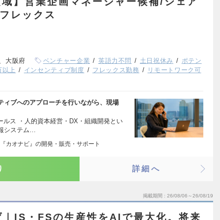
域】営業企画マネージャー候補/シェア
＆フレックス
、大阪府
ベンチャー企業
英語力不問
土日祝休み
ポテン
万以上
インセンティブ制度
フレックス勤務
リモートワーク可
ティブへのアプローチを行いながら、現場
ールス ・人的資本経営・DX・組織開発とい
報システム…
『カオナビ』の開発・販売・サポート
り
詳細へ
掲載期間
26/08/06～26/08/19
｜IS・FSの生産性をAIで最大化。将来