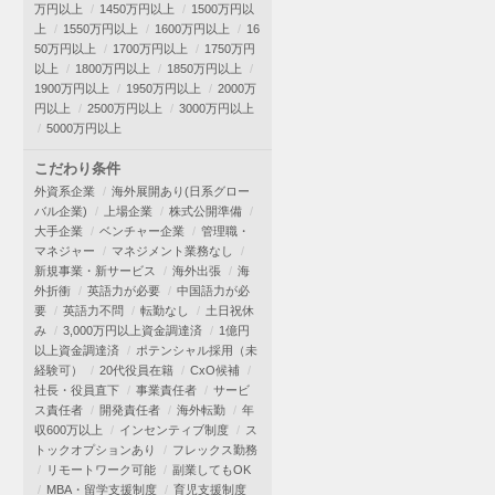
万円以上
1450万円以上
1500万円以
上
1550万円以上
1600万円以上
16
50万円以上
1700万円以上
1750万円
以上
1800万円以上
1850万円以上
1900万円以上
1950万円以上
2000万
円以上
2500万円以上
3000万円以上
5000万円以上
こだわり条件
外資系企業
海外展開あり(日系グロー
バル企業)
上場企業
株式公開準備
大手企業
ベンチャー企業
管理職・
マネジャー
マネジメント業務なし
新規事業・新サービス
海外出張
海
外折衝
英語力が必要
中国語力が必
要
英語力不問
転勤なし
土日祝休
み
3,000万円以上資金調達済
1億円
以上資金調達済
ポテンシャル採用（未
経験可）
20代役員在籍
CxO候補
社長・役員直下
事業責任者
サービ
ス責任者
開発責任者
海外転勤
年
収600万以上
インセンティブ制度
ス
トックオプションあり
フレックス勤務
リモートワーク可能
副業してもOK
MBA・留学支援制度
育児支援制度