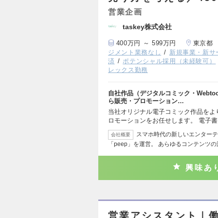
営業企画
taskey株式会社
400万円 ～ 599万円
東京都
ジメント業務なし
新規事業・新サ
済
ポテンシャル採用（未経験可）
レックス勤務
自社作品（デジタルコミック・Webt
ら販売・プロモーション…
当社オリジナル電子コミック作品をよ
ロモーションをお任せします。 電子書店
スマホ時代の新しいエンターテイ
会社概要
「peep」を運営。 あらゆるコンテンツ
興味あ
営業アシスタント｜