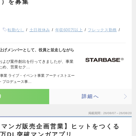
下）を募集
転勤なし
土日祝休み
年収600万以上
フレックス勤務
ち上げメンバーとして、役員と並走しながら
および案件創出を行ってきましたが、事業
ため、営業セク…
事業 ライブ・イベント事業 アーティストエー
作・プロデュース事…
り
詳細へ
掲載期間
26/08/07～26/08/20
！マンガ販売企画営業】ヒットをつくる
0万DL突破マンガアプリ