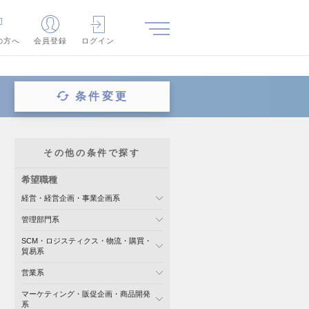
の方へ
会員登録
ログイン
条件変更
その他の条件で探す
希望職種
経営・経営企画・事業企画系
管理部門系
SCM・ロジスティクス・物流・購買・
貿易系
営業系
マーケティング・販促企画・商品開発
系