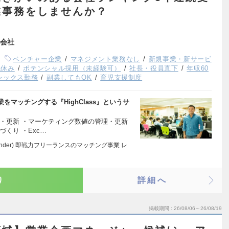
業事務をしませんか？
会社
ベンチャー企業
マネジメント業務なし
新規事業・新サービ
祝休み
ポテンシャル採用（未経験可）
社長・役員直下
年収60
レックス勤務
副業してもOK
育児支援制度
マッチングする『HighClass』というサ
・更新 ・マーケティング数値の管理・更新
くり ・Exc…
wonder) 即戦力フリーランスのマッチング事業 レ
り
詳細へ
掲載期間
26/08/06～26/08/19