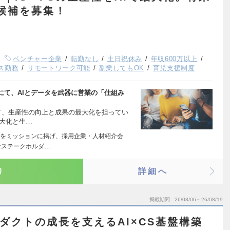
ー候補を募集！
ベンチャー企業
転勤なし
土日祝休み
年収600万以上
ス勤務
リモートワーク可能
副業してもOK
育児支援制度
にて、AIとデータを武器に営業の「仕組み
いて、生産性の向上と成果の最大化を担ってい
最大化と生…
をミッションに掲げ、採用企業・人材紹介会
なステークホルダ…
り
詳細へ
掲載期間
26/08/06～26/08/19
ロダクトの成長を支えるAI×CS基盤構築