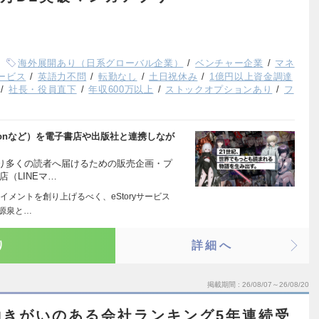
海外展開あり（日系グローバル企業）
ベンチャー企業
マネ
ービス
英語力不問
転勤なし
土日祝休み
1億円以上資金調達
社長・役員直下
年収600万以上
ストックオプションあり
フ
oonなど）を電子書店や出版社と連携しなが
り多くの読者へ届けるための販売企画・プ
（LINEマ…
メントを創り上げるべく、eStoryサービス
の源泉と…
り
詳細へ
掲載期間
26/08/07～26/08/20
働きがいのある会社ランキング5年連続受