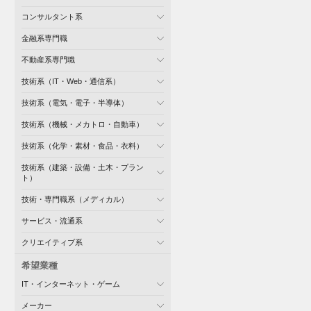
コンサルタント系
金融系専門職
不動産系専門職
技術系（IT・Web・通信系）
技術系（電気・電子・半導体）
技術系（機械・メカトロ・自動車）
技術系（化学・素材・食品・衣料）
技術系（建築・設備・土木・プラン
ト）
技術・専門職系（メディカル）
サービス・流通系
クリエイティブ系
希望業種
IT・インターネット・ゲーム
メーカー