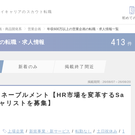
ハイキャリアのスカウト転職
初めて
画・商品開発系
営業企画
年収600万以上の営業企画の転職・求人情報一覧
413
画の転職・求人情報
件
新着のみ
掲載終了間近
掲載期間
26/08/07～26/08/20
ネーブルメント【HR市場を変革するSa
シャリストを募集】
上場企業
新規事業・新サービス
転勤なし
土日祝休み
1