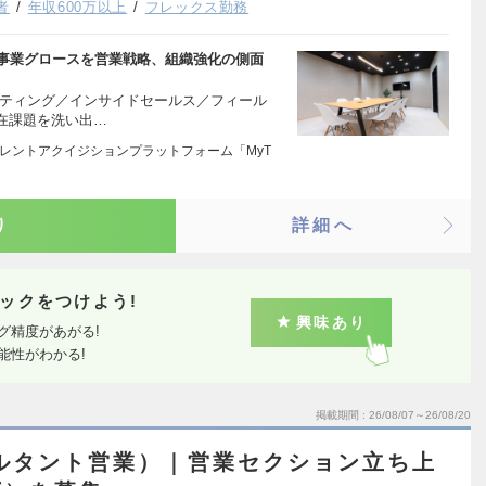
者
年収600万以上
フレックス勤務
弊社事業グロースを営業戦略、組織強化の側面
ケティング／インサイドセールス／フィール
在課題を洗い出…
タレントアクイジションプラットフォーム「MyT
り
詳細へ
ックをつけよう!
興味あり
グ精度があがる!
能性がわかる!
掲載期間
26/08/07～26/08/20
ルタント営業）｜営業セクション立ち上