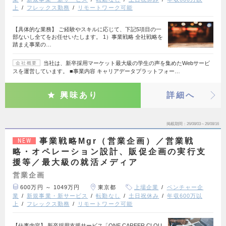
上
フレックス勤務
リモートワーク可能
【具体的な業務】 ご経験やスキルに応じて、下記5項目の一
部ないし全てをお任せいたします。 1）事業戦略 全社戦略を
踏まえ事業の…
当社は、新卒採用マーケット最大級の学生の声を集めたWebサービ
会社概要
スを運営しています。 ■事業内容 キャリアデータプラットフォー…
興味あり
詳細へ
掲載期間
26/08/03～26/08/16
事業戦略Mgr（営業企画）／営業戦
NEW
略・オペレーション設計、販促企画の実行支
援等／最大級の就活メディア
営業企画
600万円 ～ 1049万円
東京都
上場企業
ベンチャー企
業
新規事業・新サービス
転勤なし
土日祝休み
年収600万以
上
フレックス勤務
リモートワーク可能
【仕事内容】 新卒採用支援サービス「ONE CAREER CLOU