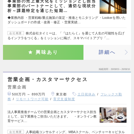
事業部の売上最大化をミッションとし担当
事業部のパートナーとして、適切な現状分
析～課題特定を通じた短期…
◆業務内容 ・営業戦略/重点施策の策定・推進とモニタリング ・Lookerを用いた
ダッシュボードの作成・改善・修正 ・営業実績…
株式会社タイミーは、「『はたらく』を通じて人生の可能性を広げ
会社概要
るインフラをつくる」をミッションに掲げ、スキマバイトアプリ「…
興味あり
詳細へ
掲載期間
26/08/03～26/08/16
営業企画・カスタマーサクセス
営業企画
500万円 ～ 899万円
東京都
土日祝休み
フレックス勤
務
リモートワーク可能
育児支援制度
法人事業推進チームでの営業企画とカスタマーサクセス担当
として、以下業務をご担当いただきます。 ・オンライン教
育サービス…
人事組織コンサルティング、MBAスクール、ベンチャーキャピタル
会社概要