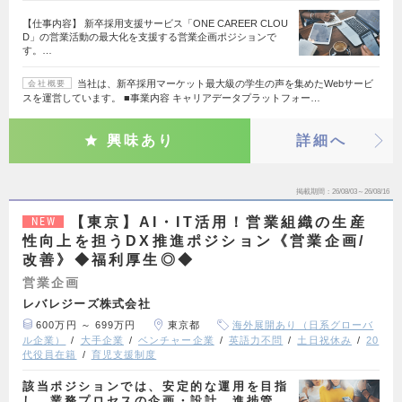
【仕事内容】 新卒採用支援サービス「ONE CAREER CLOU
D」の営業活動の最大化を支援する営業企画ポジションで
す。…
当社は、新卒採用マーケット最大級の学生の声を集めたWebサービ
会社概要
スを運営しています。 ■事業内容 キャリアデータプラットフォー…
興味あり
詳細へ
掲載期間
26/08/03～26/08/16
【東京】AI・IT活用！営業組織の生産
NEW
性向上を担うDX推進ポジション《営業企画/
改善》◆福利厚生◎◆
営業企画
レバレジーズ株式会社
600万円 ～ 699万円
東京都
海外展開あり（日系グローバ
ル企業）
大手企業
ベンチャー企業
英語力不問
土日祝休み
20
代役員在籍
育児支援制度
該当ポジションでは、安定的な運用を目指
し、業務プロセスの企画・設計、進捗管