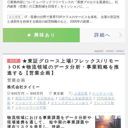
◎業務内容について レバテックフリーランスの『業務プロセスを最適化し、社
内顧客（営業）の工数削減を目指す』をミッションに、…
IT・医療の分野で業界TOPクラスのサービスを保有。 企業の安定性
会社概要
と成長性を担保する独自の経営戦略のもと、2005年の創業…
興味あり
詳細へ
掲載期間
26/08/03～26/08/16
★東証グロース上場/フレックス/リモー
NEW
トOK★物流領域のデータ分析・事業戦略を推
進する【営業企画】
営業企画
株式会社タイミー
600万円 ～ 899万円
東京都
上場企業
ベンチャー企
業
英語力不問
土日祝休み
1億円以上資金調達済
20代役員在
籍
インセンティブ制度
ストックオプションあり
フレックス勤
務
リモートワーク可能
物流領域における事業課題をデータ分析や
現場連携を通して、 短中期の事業課題や
潜在リスクを発見し、持続…