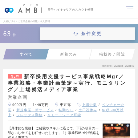
若手ハイキャリアのスカウト転職
人材ビジネスの営業企画の転職・求人情報
63
条件変更
件
すべて
新着のみ
掲載終了間近
掲載期間
26/08/03～26/08/16
新卒採用支援サービス事業戦略Mgr／
NEW
事業戦略・事業計画策定～実行、モニタリン
グ／上場就活メディア事業
営業企画
900万円 ～ 1449万円
東京都
上場企業
ベンチャー企
業
新規事業・新サービス
転勤なし
土日祝休み
年収600万以
上
フレックス勤務
リモートワーク可能
【具体的な業務】 ご経験やスキルに応じて、下記5項目の一
部ないし全てをお任せいたします。 1）事業戦略 全社戦略を
踏まえ事業の…