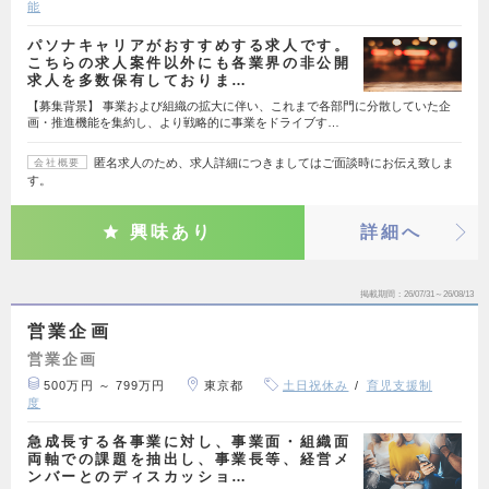
能
パソナキャリアがおすすめする求人です。
こちらの求人案件以外にも各業界の非公開
求人を多数保有しておりま…
【募集背景】 事業および組織の拡大に伴い、これまで各部門に分散していた企
画・推進機能を集約し、より戦略的に事業をドライブす…
匿名求人のため、求人詳細につきましてはご面談時にお伝え致しま
会社概要
す。
興味あり
詳細へ
掲載期間
26/07/31～26/08/13
営業企画
営業企画
500万円 ～ 799万円
東京都
土日祝休み
育児支援制
度
急成長する各事業に対し、事業面・組織面
両軸での課題を抽出し、事業長等、経営メ
ンバーとのディスカッショ…