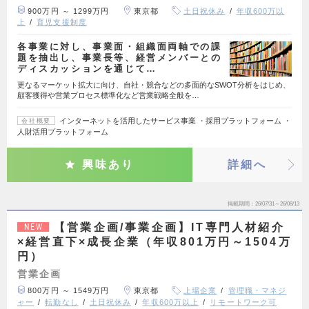
900万円 ～ 1299万円
東京都
土日祝休み
年収600万以
上
育児支援制度
各事業に対し、事業面・組織面両軸での課
題を抽出し、事業長等、経営メンバーとの
ディスカッションを通じて…
更なるマーケット拡大に向け、自社・競合などの多面的なSWOT分析をはじめ、
顧客獲得や営業プロセス標準化など営業戦略全般を…
インターネットを活用したサービス事業 ・採用プラットフォーム ・
会社概要
人財活用プラットフォーム
興味あり
詳細へ
掲載期間
26/07/31～26/08/13
【営業企画/事業企画】IT専門人材紹介
NEW
×経営直下×成長企業（年収801万円～1504万
円）
営業企画
800万円 ～ 1549万円
東京都
上場企業
管理職・マネジ
ャー
転勤なし
土日祝休み
年収600万以上
リモートワーク可