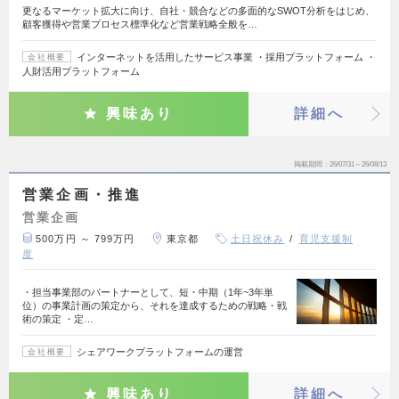
更なるマーケット拡大に向け、自社・競合などの多面的なSWOT分析をはじめ、
顧客獲得や営業プロセス標準化など営業戦略全般を…
インターネットを活用したサービス事業 ・採用プラットフォーム ・
会社概要
人財活用プラットフォーム
興味あり
詳細へ
掲載期間
26/07/31～26/08/13
営業企画・推進
営業企画
500万円 ～ 799万円
東京都
土日祝休み
育児支援制
度
・担当事業部のパートナーとして、短・中期（1年~3年単
位）の事業計画の策定から、それを達成するための戦略・戦
術の策定 ・定…
シェアワークプラットフォームの運営
会社概要
興味あり
詳細へ