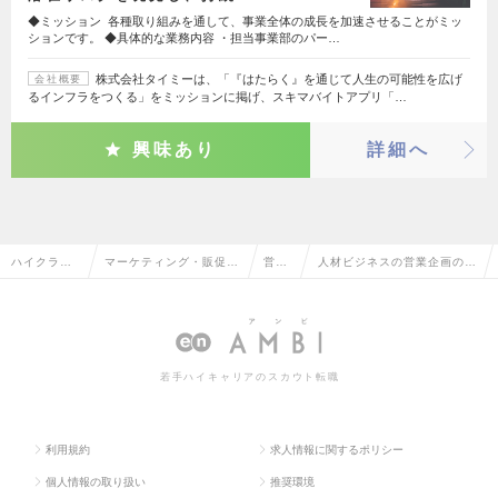
◆ミッション 各種取り組みを通して、事業全体の成長を加速させることがミッ
ションです。 ◆具体的な業務内容 ・担当事業部のパー…
株式会社タイミーは、「『はたらく』を通じて人生の可能性を広げ
会社概要
るインフラをつくる」をミッションに掲げ、スキマバイトアプリ「…
興味あり
詳細へ
ハイクラス
マーケティング・販促企
営業
人材ビジネスの営業企画の転
求人TOP
画・商品開発系
企画
職・求人情報一覧
若手ハイキャリアのスカウト転職
利用規約
求人情報に関するポリシー
個人情報の取り扱い
推奨環境