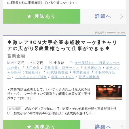
の3事業を軸に事業展開している企業になります。
興味あり
詳細へ
掲載期間
26/08/03～26/08/16
🔶激レア‼️CM大手企業未経験マーケ🎖️キャリ
アの広がり🎖️裁量権もって仕事ができる🔶
営業企画
500万円 ～ 649万円
東京都
海外展開あり（日系グローバ
ル企業）
大手企業
新規事業・新サービス
土日祝休み
ポテンシ
ャル採用（未経験可）
20代役員在籍
事業責任者
年収600万以
上
インセンティブ制度
副業してもOK
育児支援制度
▼業務内容 企画職として、レバテックの売上げ最大化を目
指すべく、 マーケティング部署との連携や施策立案～実行
推進までお任せし…
Webメディアを軸に、IT・医療・その他新規分野へ事業展開を行
会社概要
い、創業から15年で年商449億円超という急成長を遂げたベ…
興味あり
詳細へ