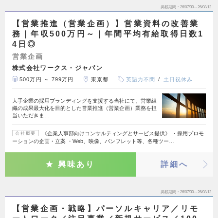
掲載期間
26/07/30～26/08/12
【営業推進（営業企画）】営業資料の改善業
務｜年収500万円～｜年間平均有給取得日数1
4日◎
営業企画
株式会社ワークス・ジャパン
500万円 ～ 799万円
東京都
英語力不問
土日祝休み
大手企業の採用ブランディングを支援する当社にて、営業組
織の成果最大化を目的とした営業推進（営業企画）業務を担
当いただきま…
《企業人事部向けコンサルティングとサービス提供》 ・採用プロモ
会社概要
ーションの企画・立案 ・Web、映像、パンフレット等、各種ツー…
興味あり
詳細へ
掲載期間
26/07/30～26/08/12
【営業企画・戦略】パーソルキャリア／リモ