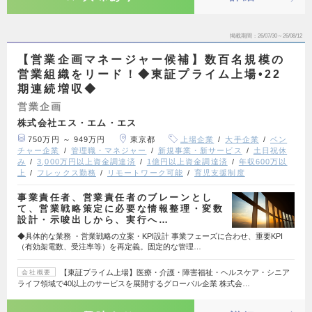
掲載期間
26/07/30～26/08/12
【営業企画マネージャー候補】数百名規模の
営業組織をリード！◆東証プライム上場•22
期連続増収◆
営業企画
株式会社エス・エム・エス
750万円 ～ 949万円
東京都
上場企業
大手企業
ベン
チャー企業
管理職・マネジャー
新規事業・新サービス
土日祝休
み
3,000万円以上資金調達済
1億円以上資金調達済
年収600万以
上
フレックス勤務
リモートワーク可能
育児支援制度
事業責任者、営業責任者のブレーンとし
て、営業戦略策定に必要な情報整理・変数
設計・示唆出しから、実行へ…
◆具体的な業務 ・営業戦略の立案・KPI設計 事業フェーズに合わせ、重要KPI
（有効架電数、受注率等）を再定義。固定的な管理…
【東証プライム上場】医療・介護・障害福祉・ヘルスケア・シニア
会社概要
ライフ領域で40以上のサービスを展開するグローバル企業 株式会…