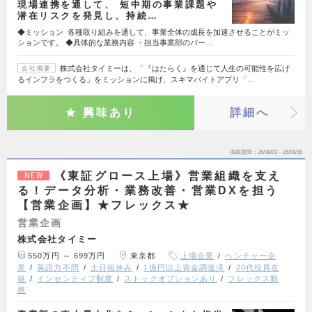
現場連携を通して、 短中期の事業課題や
潜在リスクを発見し、持続…
◆ミッション 各種取り組みを通して、事業全体の成長を加速させることがミッ
ションです。 ◆具体的な業務内容 ・担当事業部のパー…
株式会社タイミーは、「『はたらく』を通じて人生の可能性を広げ
会社概要
るインフラをつくる」をミッションに掲げ、スキマバイトアプリ「…
興味あり
詳細へ
掲載期間
26/08/03～26/08/16
《東証グロース上場》営業組織を支え
NEW
る！データ分析・業務改善・営業DXを担う
【営業企画】★フレックス★
営業企画
株式会社タイミー
550万円 ～ 699万円
東京都
上場企業
ベンチャー企
業
英語力不問
土日祝休み
1億円以上資金調達済
20代役員在
籍
インセンティブ制度
ストックオプションあり
フレックス勤
務