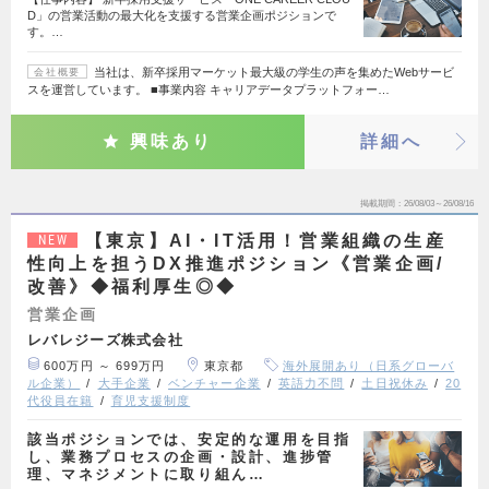
D」の営業活動の最大化を支援する営業企画ポジションで
す。…
当社は、新卒採用マーケット最大級の学生の声を集めたWebサービ
会社概要
スを運営しています。 ■事業内容 キャリアデータプラットフォー…
興味あり
詳細へ
掲載期間
26/08/03～26/08/16
【東京】AI・IT活用！営業組織の生産
NEW
性向上を担うDX推進ポジション《営業企画/
改善》◆福利厚生◎◆
営業企画
レバレジーズ株式会社
600万円 ～ 699万円
東京都
海外展開あり（日系グローバ
ル企業）
大手企業
ベンチャー企業
英語力不問
土日祝休み
20
代役員在籍
育児支援制度
該当ポジションでは、安定的な運用を目指
し、業務プロセスの企画・設計、進捗管
理、マネジメントに取り組ん…