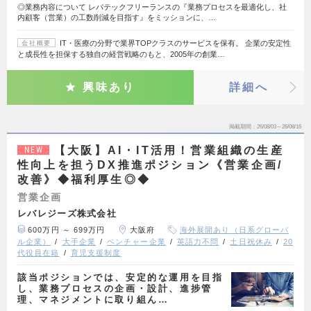
◎業務内容について レバテックフリーランスの『業務プロセスを最適化し、社
内顧客（営業）の工数削減を目指す』をミッションに、…
IT・医療の分野で業界TOPクラスのサービスを保有。 企業の安定性
会社概要
と成長性を担保する独自の経営戦略のもと、2005年の創業…
興味あり
詳細へ
掲載期間
26/08/03～26/08/16
【大阪】AI・IT活用！営業組織の生産
NEW
性向上を担うDX推進ポジション《営業企画/
改善》◆福利厚生◎◆
営業企画
レバレジーズ株式会社
600万円 ～ 699万円
大阪府
海外展開あり（日系グローバ
ル企業）
大手企業
ベンチャー企業
英語力不問
土日祝休み
20
代役員在籍
育児支援制度
該当ポジションでは、安定的な運用を目指
し、業務プロセスの企画・設計、進捗管
理、マネジメントに取り組ん…