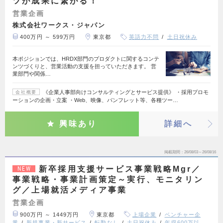
ツが成果に繋がる！
営業企画
株式会社ワークス・ジャパン
400万円 ～ 599万円
東京都
英語力不問
土日祝休み
本ポジションでは、HRDX部門のプロダクトに関するコンテ
ンツづくりと、営業活動の支援を担っていただきます。 営
業部門や関係…
《企業人事部向けコンサルティングとサービス提供》 ・採用プロモ
会社概要
ーションの企画・立案 ・Web、映像、パンフレット等、各種ツー…
興味あり
詳細へ
掲載期間
26/08/03～26/08/16
新卒採用支援サービス事業戦略Mgr／
NEW
事業戦略・事業計画策定～実行、モニタリン
グ／上場就活メディア事業
営業企画
900万円 ～ 1449万円
東京都
上場企業
ベンチャー企
業
新規事業・新サービス
転勤なし
土日祝休み
年収600万以