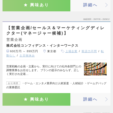
興味あり
詳細へ
掲載期間
26/07/30～26/08/12
【営業企画/セールス＆マーケティングディレ
クター(マネージャー候補)】
営業企画
株式会社コンフィデンス・インターワークス
600万円 ～ 899万円
東京都
上場企業
英語力不問
転
勤なし
土日祝休み
営業戦略の企画・立案から、実行に向けての社内各部門との
調整業務をお任せします。 プランの提示のみならず、正し
く実行され定着…
・ゲーム・エンタメ業界向け人材派遣 ・人材紹介 ・ゲームデバッグ
会社概要
の業務委託
興味あり
詳細へ