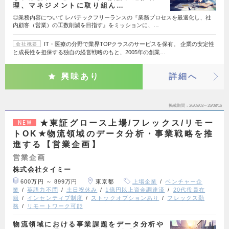
理、マネジメントに取り組ん…
◎業務内容について レバテックフリーランスの『業務プロセスを最適化し、社
内顧客（営業）の工数削減を目指す』をミッションに、…
IT・医療の分野で業界TOPクラスのサービスを保有。 企業の安定性
会社概要
と成長性を担保する独自の経営戦略のもと、2005年の創業…
興味あり
詳細へ
掲載期間
26/08/03～26/08/16
★東証グロース上場/フレックス/リモー
NEW
トOK★物流領域のデータ分析・事業戦略を推
進する【営業企画】
営業企画
株式会社タイミー
600万円 ～ 899万円
東京都
上場企業
ベンチャー企
業
英語力不問
土日祝休み
1億円以上資金調達済
20代役員在
籍
インセンティブ制度
ストックオプションあり
フレックス勤
務
リモートワーク可能
物流領域における事業課題をデータ分析や