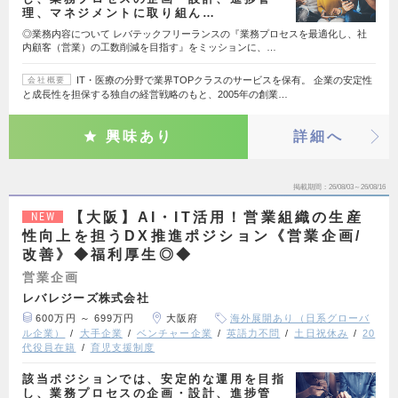
理、マネジメントに取り組ん…
◎業務内容について レバテックフリーランスの『業務プロセスを最適化し、社
内顧客（営業）の工数削減を目指す』をミッションに、…
IT・医療の分野で業界TOPクラスのサービスを保有。 企業の安定性
会社概要
と成長性を担保する独自の経営戦略のもと、2005年の創業…
興味あり
詳細へ
掲載期間
26/08/03～26/08/16
【大阪】AI・IT活用！営業組織の生産
NEW
性向上を担うDX推進ポジション《営業企画/
改善》◆福利厚生◎◆
営業企画
レバレジーズ株式会社
600万円 ～ 699万円
大阪府
海外展開あり（日系グローバ
ル企業）
大手企業
ベンチャー企業
英語力不問
土日祝休み
20
代役員在籍
育児支援制度
該当ポジションでは、安定的な運用を目指
し、業務プロセスの企画・設計、進捗管