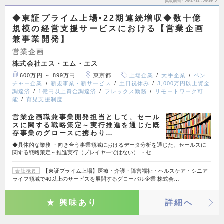
掲載期間
26/07/30～26/08/12
◆東証プライム上場•22期連続増収◆数十億
規模の経営支援サービスにおける【営業企画
兼事業開発】
営業企画
株式会社エス・エム・エス
600万円 ～ 899万円
東京都
上場企業
大手企業
ベン
チャー企業
新規事業・新サービス
土日祝休み
3,000万円以上資金
調達済
1億円以上資金調達済
フレックス勤務
リモートワーク可
能
育児支援制度
営業企画職兼事業開発担当として、セール
スに関する戦略策定～実行推進を通じた既
存事業のグロースに携わり…
◆具体的な業務 ・向き合う事業領域におけるデータ分析を通じた、セールスに
関する戦略策定～推進実行（プレイヤーではない） ・セ…
【東証プライム上場】医療・介護・障害福祉・ヘルスケア・シニア
会社概要
ライフ領域で40以上のサービスを展開するグローバル企業 株式会…
興味あり
詳細へ