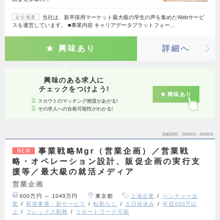
当社は、新卒採用マーケット最大級の学生の声を集めたWebサービ
会社概要
スを運営しています。 ■事業内容 キャリアデータプラットフォー…
興味あり
詳細へ
興味のある求人に
チェックをつけよう!
興味あり
スカウトのマッチング精度があがる!
その求人への合格可能性がわかる!
掲載期間
26/08/03～26/08/16
事業戦略Mgr（営業企画）／営業戦
NEW
略・オペレーション設計、販促企画の実行支
援等／最大級の就活メディア
営業企画
600万円 ～ 1049万円
東京都
上場企業
ベンチャー企
業
新規事業・新サービス
転勤なし
土日祝休み
年収600万以
上
フレックス勤務
リモートワーク可能