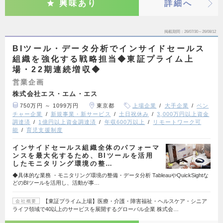
興味あり
詳細へ
掲載期間
26/07/30～26/08/12
BIツール・データ分析でインサイドセールス
組織を強化する戦略担当◆東証プライム上
場・22期連続増収◆
営業企画
株式会社エス・エム・エス
750万円 ～ 1099万円
東京都
上場企業
大手企業
ベン
チャー企業
新規事業・新サービス
土日祝休み
3,000万円以上資金
調達済
1億円以上資金調達済
年収600万以上
リモートワーク可
能
育児支援制度
インサイドセールス組織全体のパフォーマ
ンスを最大化するため、BIツールを活用
したモニタリング環境の整…
◆具体的な業務 ・モニタリング環境の整備・データ分析 TableauやQuickSightな
どのBIツールを活用し、活動が事…
【東証プライム上場】医療・介護・障害福祉・ヘルスケア・シニア
会社概要
ライフ領域で40以上のサービスを展開するグローバル企業 株式会…