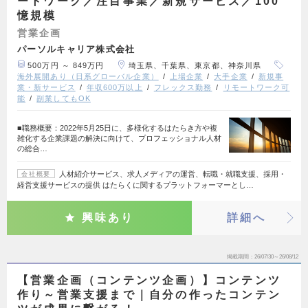
ートワーク／注目事業／新規サービス／100
憶規模
営業企画
パーソルキャリア株式会社
500万円 ～ 849万円
埼玉県、千葉県、東京都、神奈川県
海外展開あり（日系グローバル企業）
上場企業
大手企業
新規事
業・新サービス
年収600万以上
フレックス勤務
リモートワーク可
能
副業してもOK
■職務概要：2022年5月25日に、多様化するはたらき方や複
雑化する企業課題の解決に向けて、プロフェッショナル人材
の総合…
人材紹介サービス、求人メディアの運営、転職・就職支援、採用・
会社概要
経営支援サービスの提供 はたらくに関するプラットフォーマーとし…
興味あり
詳細へ
掲載期間
26/07/30～26/08/12
【営業企画（コンテンツ企画）】コンテンツ
作り～営業支援まで｜自分の作ったコンテン