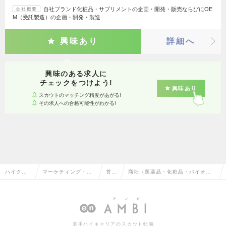
自社ブランド化粧品・サプリメントの企画・開発・販売ならびにOE
会社概要
M（受託製造）の企画・開発・製造
興味あり
詳細へ
興味のある求人に
チェックをつけよう!
興味あり
スカウトのマッチング精度があがる!
その求人への合格可能性がわかる!
ハイクラ
マーケティング・販
営業
商社（医薬品・化粧品・バイオ）
ス求人TO
促企画・商品開発系
企画
の営業企画の転職・求人情報一覧
P
若手ハイキャリアのスカウト転職