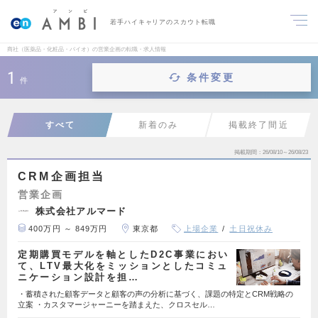
若手ハイキャリアのスカウト転職
商社（医薬品・化粧品・バイオ）の営業企画の転職・求人情報
1
条件変更
件
すべて
新着のみ
掲載終了間近
掲載期間
26/08/10～26/08/23
CRM企画担当
営業企画
株式会社アルマード
400万円 ～ 849万円
東京都
上場企業
土日祝休み
定期購買モデルを軸としたD2C事業におい
て、LTV最大化をミッションとしたコミュ
ニケーション設計を担…
・蓄積された顧客データと顧客の声の分析に基づく、課題の特定とCRM戦略の
立案 ・カスタマージャーニーを踏まえた、クロスセル…