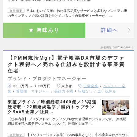
日本において長年にわたり高品質なサービスと多彩なプレミアム車
会社概要
のラインアップで高い評価を受けている大手自動車ディーラーが、…
興味あり
詳細へ
掲載期間
26/07/29～26/08/11
【PMM統括Mgr】電子帳票DX市場のデファ
クト獲得へ／売れる仕組みを設計する事業責
任者
ブランド・プロダクトマネージャー
1000万円 ～ 1099万円
東京都
上場企業
ベンチャー企
業
管理職・マネジャー
英語力不問
転勤なし
土日祝休み
東証プライム／時価総額4400億／23期連
続増収・22期連続黒字／国内トップラン
クSaaS企業／社員…
【仕事内容】 プロダクトマーケティングMgrの管理職ポジションです。 楽楽明
細は電子請求書発行システムにおいて、圧倒的シェア…
【ITソリューション事業】 Saas事業として、中小企業向けクラウド
会社概要