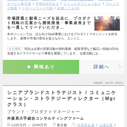
サービス責任者
年収600万以上
ストックオプションあり
フレック
ス勤務
リモートワーク可能
副業してもOK
市場課題と顧客ニーズを起点に、プロダク
ト戦略の立案から開発推進・事業成長まで
を一貫してリードいただき…
本ポジションでは、法人向けSaaS事業におけるプロダクトマネジメントを担当
します。 顧客や市場の変化を捉えながら、エンジニ…
同社は企業の営業活動や契約業務、顧客管理など幅広い領域のDXを
会社概要
支援するクラウドサービス事業を展開しています。 企業活動にお…
興味あり
詳細へ
掲載期間
26/07/29～26/08/11
シニアブランドストラテジスト / コミュニケ
ーション・ストラテジーディレクター（Mgr
クラス）
ブランド・プロダクトマネージャー
外資系大手総合コンサルティングファーム
1100万円 ～ 1549万円
東京都
外資系企業
上場企業