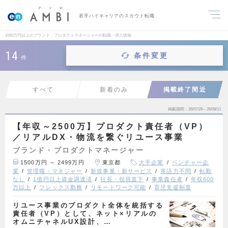
若手ハイキャリアのスカウト転職
1000万円以上のブランド・プロダクトマネージャーの転職・求人情報
14
条件変更
件
すべて
新着のみ
掲載終了間近
掲載期間
26/07/29～26/08/11
【年収～2500万】プロダクト責任者（VP）
／リアルDX・物流を繋ぐリユース事業
ブランド・プロダクトマネージャー
1500万円 ～ 2499万円
東京都
大手企業
ベンチャー企
業
管理職・マネジャー
新規事業・新サービス
英語力不問
転勤
なし
1億円以上資金調達済
社長・役員直下
事業責任者
年収600
万以上
フレックス勤務
リモートワーク可能
育児支援制度
リユース事業のプロダクト全体を統括する
責任者（VP）として、ネット×リアルの
オムニチャネルUX設計、…