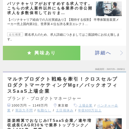
パソナキャリアがおすすめする求人です。
こちらの求人案件以外にも各業界の非公開
求人を多数保有しておりま…
【パソナキャリア経由での入社実績あり】【期待する役割】 半導体製造装置メ
ーカー売上国内第1位、世界第４位を誇る東京エレクト…
匿名求人のため、求人詳細につきましてはご面談時にお伝え致しま
会社概要
す。
興味あり
詳細へ
掲載期間
26/07/29～26/08/11
マルチプロダクト戦略を牽引！クロスセルプ
ロダクトマーケティングMgr／バックオフィ
スSaaS上場企業
ブランド・プロダクトマネージャー
1000万円 ～ 1149万円
東京都
上場企業
ベンチャー企
業
英語力不問
転勤なし
土日祝休み
年収600万以上
楽楽精算でおなじみITSaaS企業／連年増
収成長CAGR30％で業界トップランク／