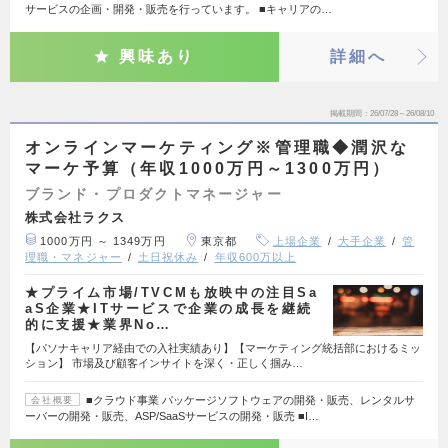
サービスの企画・開発・販売を行っています。 ■キャリアの…
興味あり
詳細へ
掲載期間
26/07/28～26/08/10
オンラインマーケティング※管理職◆潤沢な
マーケ予算（年収1000万円～1300万円）
ブランド・プロダクトマネージャー
株式会社ラクス
1000万円 ～ 1349万円
東京都
上場企業
大手企業
管
理職・マネジャー
土日祝休み
年収600万以上
★プライム市場/TVCMも放映中の注目Sa
aS企業★ITサービスで企業の成長を継続
的に支援★業界No…
【パソナキャリア経由での入社実績あり】【マーケティング統括部におけるミッ
ション】 市場及び顧客インサイトを深く・正しく掴み…
■クラウド事業 パッケージソフトウェアの開発・販売、レンタルサ
会社概要
ーバーの開発・販売、ASP/SaaSサービスの開発・販売 ■I…