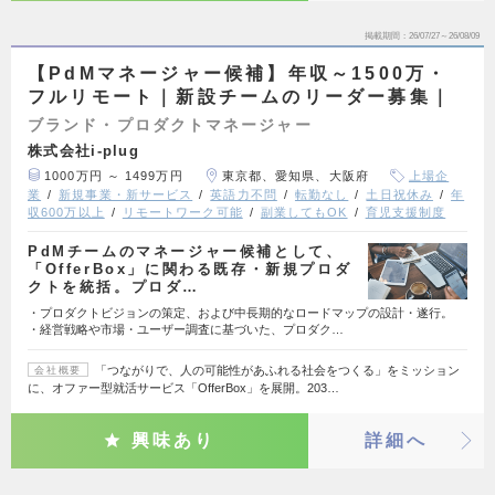
掲載期間
26/07/27～26/08/09
【PdMマネージャー候補】年収～1500万・
フルリモート｜新設チームのリーダー募集｜
ブランド・プロダクトマネージャー
株式会社i-plug
1000万円 ～ 1499万円
東京都、愛知県、大阪府
上場企
業
新規事業・新サービス
英語力不問
転勤なし
土日祝休み
年
収600万以上
リモートワーク可能
副業してもOK
育児支援制度
PdMチームのマネージャー候補として、
「OfferBox」に関わる既存・新規プロダ
クトを統括。プロダ…
・プロダクトビジョンの策定、および中長期的なロードマップの設計・遂行。
・経営戦略や市場・ユーザー調査に基づいた、プロダク…
「つながりで、人の可能性があふれる社会をつくる」をミッション
会社概要
に、オファー型就活サービス「OfferBox」を展開。203…
興味あり
詳細へ