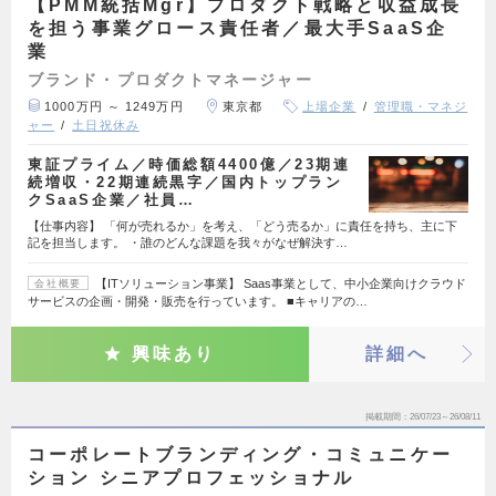
【PMM統括Mgr】プロダクト戦略と収益成長
を担う事業グロース責任者／最大手SaaS企
業
ブランド・プロダクトマネージャー
1000万円 ～ 1249万円
東京都
上場企業
管理職・マネジ
ャー
土日祝休み
東証プライム／時価総額4400億／23期連
続増収・22期連続黒字／国内トップラン
クSaaS企業／社員…
【仕事内容】 「何が売れるか」を考え、「どう売るか」に責任を持ち、主に下
記を担当します。 ・誰のどんな課題を我々がなぜ解決す…
【ITソリューション事業】 Saas事業として、中小企業向けクラウド
会社概要
サービスの企画・開発・販売を行っています。 ■キャリアの…
興味あり
詳細へ
掲載期間
26/07/23～26/08/11
コーポレートブランディング・コミュニケー
ション シニアプロフェッショナル