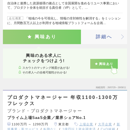
自治体と連携した資源循環の拠点として全国展開を進めるリユース事業におい
て、プロダクト全体を統括する責任者（VP）として、…
「地域の今を可視化し、情報の非対称性を解消する」をミッション
会社概要
に、月間数百万人以上が利用する地域情報プラットフォームを企画…
興味あり
詳細へ
興味のある求人に
チェックをつけよう!
興味あり
スカウトのマッチング精度があがる!
その求人への合格可能性がわかる!
掲載期間
26/07/29～26/08/11
プロダクトマネージャー 年収1100-1300万
フレックス
ブランド・プロダクトマネージャー
プライム上場SaaS企業／業界シェアNo.1
1100万円 ～ 1299万円
東京都
上場企業
大手企業
新
規事業・新サービス
転勤なし
1億円以上資金調達済
CxO候補