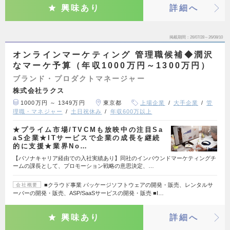
興味あり
詳細へ
掲載期間
26/07/28～26/08/10
オンラインマーケティング 管理職候補◆潤沢
なマーケ予算（年収1000万円～1300万円）
ブランド・プロダクトマネージャー
株式会社ラクス
1000万円 ～ 1349万円
東京都
上場企業
大手企業
管
理職・マネジャー
土日祝休み
年収600万以上
★プライム市場/TVCMも放映中の注目Sa
aS企業★ITサービスで企業の成長を継続
的に支援★業界No…
【パソナキャリア経由での入社実績あり】同社のインバウンドマーケティングチ
ームの課長として、プロモーション戦略の意思決定、…
■クラウド事業 パッケージソフトウェアの開発・販売、レンタルサ
会社概要
ーバーの開発・販売、ASP/SaaSサービスの開発・販売 ■I…
興味あり
詳細へ