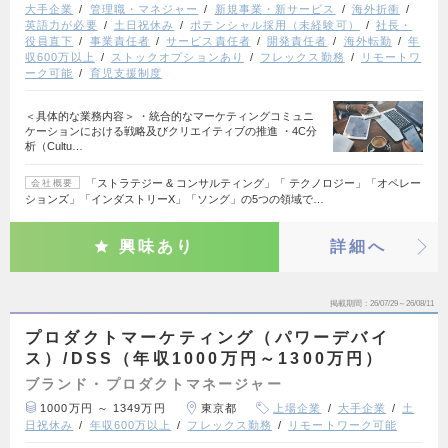
大手企業
管理職・マネジャー
新規事業・新サービス
海外折衝
英語力が必要
土日祝休み
ポテンシャル採用（未経験可）
社長・
役員直下
事業責任者
サービス責任者
開発責任者
海外転勤
年
収600万以上
ストックオプションあり
フレックス勤務
リモートワ
ーク可能
育児支援制度
＜具体的な業務内容＞ ・統合的なマーケティングコミュニ
ケーションにおける戦略及びクリエイティブの推進 ・4C分
析（Cultu…
「ストラテジー & コンサルティング」「 テクノロジー」「オペレー
会社概要
ションズ」「インダストリーX」「ソング」の5つの領域で…
興味あり
詳細へ
掲載期間
26/07/29～26/08/11
プロダクトマーケティング（パワーデバイ
ス）/DSS（年収1000万円～1300万円）
ブランド・プロダクトマネージャー
1000万円 ～ 1349万円
東京都
上場企業
大手企業
土
日祝休み
年収600万以上
フレックス勤務
リモートワーク可能