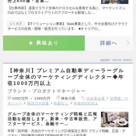
売上600億・営業…
【仕事内容】 楽楽クラウド全体のクロスセルを推進する為に、マーケットイン
のみではなくプロダクトアウトのアプローチも駆使しな…
【ITソリューション事業】 Saas事業として、中小企業向けクラウド
会社概要
サービスの企画・開発・販売を行っています。 ■キャリアの…
興味あり
詳細へ
掲載期間
26/07/29～26/08/11
【神奈川】プレミアム自動車ディーラーグル
ープ全体のマーケティングディレクター◆年
収1000万円以上
ブランド・プロダクトマネージャー
1000万円 ～ 1399万円
神奈川県
外資系企業
管理職・マ
ネジャー
英語力が必要
転勤なし
年収600万以上
グループ全体のマーケティング戦略と広報
活動を統括します。新車・中古車販売、ア
フターサービス、金融サー…
年間・四半期・月次のマーケティング計画策定と実行 ブランド戦略、広告・デ
ジタル・SNS施策の統括 OEMや社内ブランド担当者…