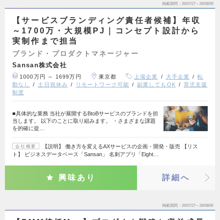
掲載期間
26/07/27～26/08/09
【サービスブランディング責任者候補】年収
～1700万・大規模PJ｜コンセプト設計から
実制作まで担当
ブランド・プロダクトマネージャー
Sansan株式会社
1000万円 ～ 1699万円
東京都
上場企業
大手企業
転
勤なし
土日祝休み
リモートワーク可能
副業してもOK
育児支援
制度
■具体的な業務 当社が展開するBtoBサービスのブランドを担
当します。 以下のことに取り組みます。 ・さまざまな課題
を的確に捉…
【説明】 働き方を変えるAXサービスの企画・開発・販売 【リス
会社概要
ト】 ビジネスデータベース「Sansan」 名刺アプリ「Eight…
興味あり
詳細へ
掲載期間
26/07/27～26/08/09