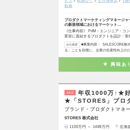
ビス
転勤なし
土日祝休み
1
勤務
プロダクトマーケティングマネージャ
の新規領域におけるマーケット…
《仕事内容》 PdM・エンジニア・コ
変容に直結するプロダクトを設計・実
■事業内容： SALESCOR
会社概要
る」ことを目標に、企業の生産性向上の
興味あ
年収1000万↑
NEW
★「STORES」プ
ブランド・プロダクトマネ
STORES 株式会社
1100万円 ～ 1499万円
北海