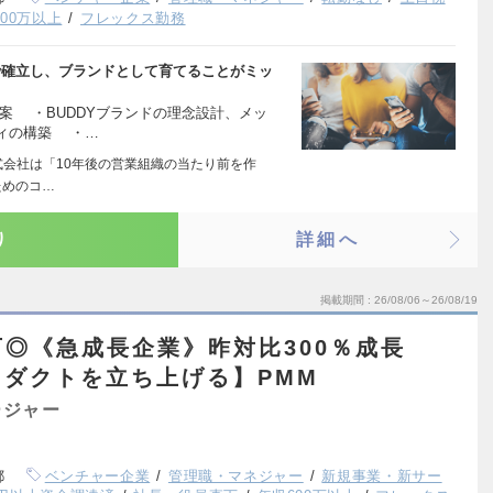
00万以上
フレックス勤務
で確立し、ブランドとして育てることがミッ
案 ・BUDDYブランドの理念設計、メッ
ィの構築 ・…
E株式会社は「10年後の営業組織の当たり前を作
ためのコ…
り
詳細へ
掲載期間
26/08/06～26/08/19
◎《急成長企業》昨対比300％成長
ダクトを立ち上げる】PMM
ージャー
都
ベンチャー企業
管理職・マネジャー
新規事業・新サー