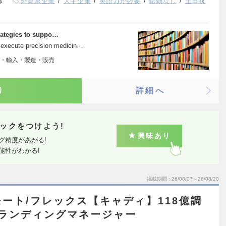
都
外資系企業
大手企業
英語力が必要
転勤なし
土日祝
rategies to suppo…
 execute precision medicin…
・輸入・製造・販売
り
詳細へ
ックをつけよう!
興味あり
グ精度があがる!
能性がわかる!
掲載期間
26/08/07～26/08/20
ート/フレックス【キャディ】118億調
ブランディングマネージャー