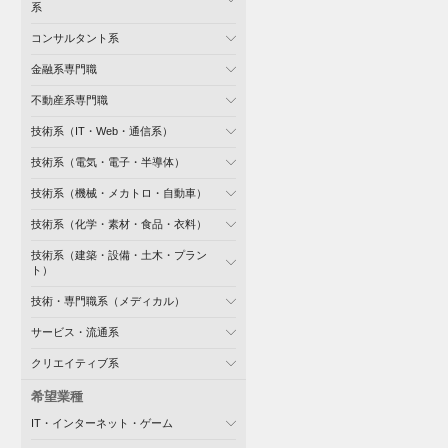
系
コンサルタント系
金融系専門職
不動産系専門職
技術系（IT・Web・通信系）
技術系（電気・電子・半導体）
技術系（機械・メカトロ・自動車）
技術系（化学・素材・食品・衣料）
技術系（建築・設備・土木・プラン
ト）
技術・専門職系（メディカル）
サービス・流通系
クリエイティブ系
希望業種
IT・インターネット・ゲーム