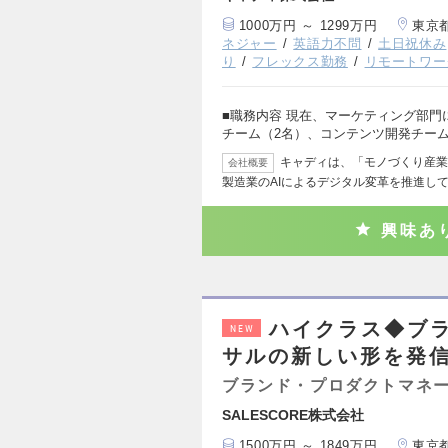
1000万円 ～ 1299万円
東京
ネジャー
英語力不問
土日祝休み
り
フレックス勤務
リモートワー
■職務内容 現在、マーケティング部門
チーム（2名）、コンテンツ開発チーム
キャディは、「モノづくり産業
会社概要
製造業のAIによるデジタル変革を推進して
興味あ
ハイクラス◆ブラ
NEW
サルの新しい形を発
ブランド・プロダクトマネ
SALESCORE株式会社
1500万円 ～ 1849万円
東京