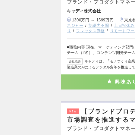
ブランド・プロダクトマネ
キャディ株式会社
1300万円 ～ 1599万円
東京
ネジャー
英語力不問
土日祝休み
り
フレックス勤務
リモートワー
■職務内容 現在、マーケティング部門
チーム（2名）、コンテンツ開発チーム
キャディは、「モノづくり産業
会社概要
製造業のAIによるデジタル変革を推進して
興味あ
【ブランドプロ
NEW
市場調査を推進する
ブランド・プロダクトマネ