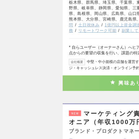
栃木県、群馬県、埼玉県、千葉県、
野県、岐阜県、静岡県、愛知県、三
県、島根県、岡山県、広島県、山口
熊本県、大分県、宮崎県、鹿児島県
問
土日祝休み
1億円以上資金調
務
リモートワーク可能
副業して
* 自らユーザー（オーナーさん）へヒ
点からの要望の収集を行い、課題の特
中堅・中小規模の店舗を運営す
会社概要
ジ・キャッシュレス決済・オンライン予
興味あ
マーケティング
NEW
オニア（年収1000万
ブランド・プロダクトマネ