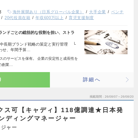
都
海外展開あり（日系グローバル企業）
大手企業
ベンチ
20代役員在籍
年収600万以上
育児支援制度
ランドごとの総括的な役割を担い、ストラ
の中長期ブランド戦略の策定と実行管理 └
わせ、年間予算…
ラスのサービスを保有。 企業の安定性と成長性を
の創業…
り
詳細へ
掲載期間
26/08/07～26/08/20
クス可【キャディ】118億調達★日本発
ランディングマネージャー
ージャー