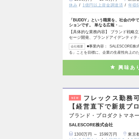
休み
1億円以上資金調達済
年収6
「BUDDY」という職業を、社会の中
ションです。 単なる広報・…
【具体的な業務内容】 ブランド戦略立
セージ開発、ブランドアイデンティテ
■事業内容： SALESCOR
会社概要
る」ことを目標に、企業の生産性向上の
興味あ
フレックス勤務可
NEW
【経営直下で新規プロ
ブランド・プロダクトマネ
SALESCORE株式会社
1300万円 ～ 1599万円
東京