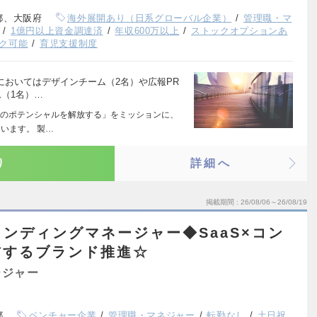
都、大阪府
海外展開あり（日系グローバル企業）
管理職・マ
1億円以上資金調達済
年収600万以上
ストックオプションあ
ク可能
育児支援制度
においてはデザインチーム（2名）や広報PR
（1名）…
のポテンシャルを解放する」をミッションに、
います。 製…
り
詳細へ
掲載期間
26/08/06～26/08/19
ンディングマネージャー◆SaaS×コン
信するブランド推進☆
ージャー
都
ベンチャー企業
管理職・マネジャー
転勤なし
土日祝