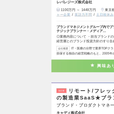
レバレジーズ株式会社
1100万円 ～ 1449万円
東京
ャー企業
英語力不問
土日祝休み
ブランドマネジメントグループ内でブ
テジックプランナー・メディア…
◎業務内容について ・担当ブランド
経営層とのブランド投資方針のすり合
IT・医療の分野で業界TOPク
会社概要
担保する独自の経営戦略のもと、2005年
興味あ
リモート/フレッ
NEW
の製造業SaaS★ブ
ブランド・プロダクトマネ
キャディ株式会社