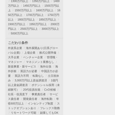
1300万円以上
1350万円以上
1400
万円以上
1450万円以上
1500万円以
上
1550万円以上
1600万円以上
16
50万円以上
1700万円以上
1750万円
以上
1800万円以上
1850万円以上
1900万円以上
1950万円以上
2000万
円以上
2500万円以上
3000万円以上
5000万円以上
こだわり条件
外資系企業
海外展開あり(日系グロー
バル企業)
上場企業
株式公開準備
大手企業
ベンチャー企業
管理職・
マネジャー
マネジメント業務なし
新規事業・新サービス
海外出張
海
外折衝
英語力が必要
中国語力が必
要
英語力不問
転勤なし
土日祝休
み
3,000万円以上資金調達済
1億円
以上資金調達済
ポテンシャル採用（未
経験可）
20代役員在籍
CxO候補
社長・役員直下
事業責任者
サービ
ス責任者
開発責任者
海外転勤
年
収600万以上
インセンティブ制度
ス
トックオプションあり
フレックス勤務
リモートワーク可能
副業してもOK