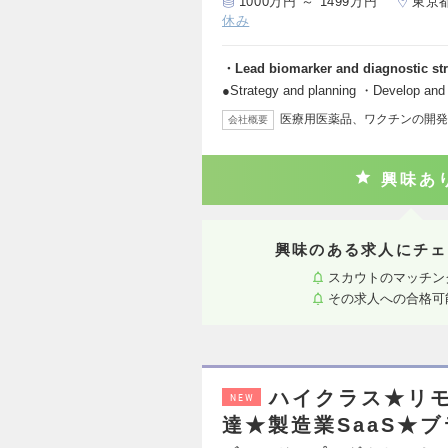
1000万円 ～ 1499万円
東京
休み
・Lead biomarker and diagnostic st
●Strategy and planning ・Develop and
医療用医薬品、ワクチンの開発
会社概要
興味あ
興味のある求人にチェ
スカウトのマッチン
その求人への合格可
ハイクラス★リモ
NEW
達★製造業SaaS★