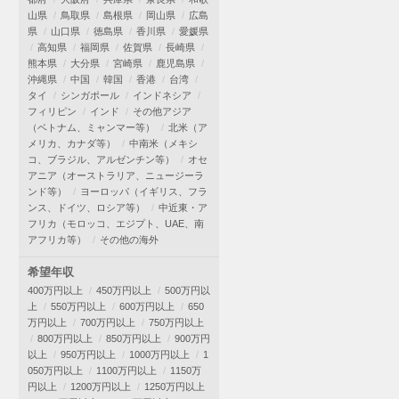
山県
鳥取県
島根県
岡山県
広島
県
山口県
徳島県
香川県
愛媛県
高知県
福岡県
佐賀県
長崎県
熊本県
大分県
宮崎県
鹿児島県
沖縄県
中国
韓国
香港
台湾
タイ
シンガポール
インドネシア
フィリピン
インド
その他アジア
（ベトナム、ミャンマー等）
北米（ア
メリカ、カナダ等）
中南米（メキシ
コ、ブラジル、アルゼンチン等）
オセ
アニア（オーストラリア、ニュージーラ
ンド等）
ヨーロッパ（イギリス、フラ
ンス、ドイツ、ロシア等）
中近東・ア
フリカ（モロッコ、エジプト、UAE、南
アフリカ等）
その他の海外
希望年収
400万円以上
450万円以上
500万円以
上
550万円以上
600万円以上
650
万円以上
700万円以上
750万円以上
800万円以上
850万円以上
900万円
以上
950万円以上
1000万円以上
1
050万円以上
1100万円以上
1150万
円以上
1200万円以上
1250万円以上