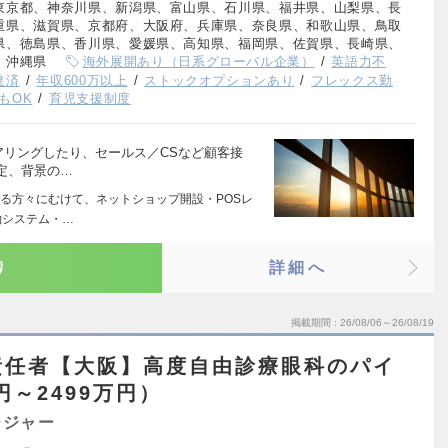
東京都、神奈川県、新潟県、富山県、石川県、福井県、山梨県、長
重県、滋賀県、京都府、大阪府、兵庫県、奈良県、和歌山県、鳥取
県、徳島県、香川県、愛媛県、高知県、福岡県、佐賀県、長崎県、
、沖縄県
海外展開あり（日系グローバル企業）
英語力不
達済
年収600万以上
ストックオプションあり
フレックス勤
もOK
育児支援制度
アリングしたり、セールス／CSなど顧客接
定、背景の…
る方々にむけて、ネットショップ開設・POSレ
約システム・…
り
詳細へ
掲載期間
26/08/06～26/08/19
責任者【大阪】高度自由診療眼科のパイ
円～2499万円）
ージャー