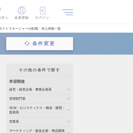
の方へ
会員登録
ログイン
ロダクトマネージャーの転職・求人情報一覧
条件変更
その他の条件で探す
希望職種
経営・経営企画・事業企画系
管理部門系
SCM・ロジスティクス・物流・購買・
貿易系
営業系
マーケティング・販促企画・商品開発