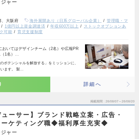
ージャー
都、大阪府
海外展開あり（日系グローバル企業）
管理職・マ
1億円以上資金調達済
年収600万以上
ストックオプションあ
ク可能
育児支援制度
においてはデザインチーム（2名）や広報PR
（1名）…
のポテンシャルを解放する」をミッションに、
います。 製…
り
詳細へ
掲載期間
26/08/07～26/08/20
デューサー】ブランド戦略立案・広告・
マーケティング職◆福利厚生充実◆
ージャー