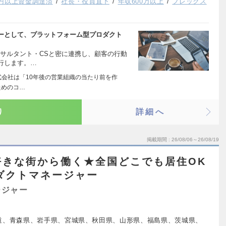
億円以上資金調達済
社長・役員直下
年収600万以上
フレックス
ーとして、プラットフォーム型プロダクト
ンサルタント・CSと密に連携し、顧客の行動
行します。…
E株式会社は「10年後の営業組織の当たり前を作
ためのコ…
り
詳細へ
掲載期間
26/08/06～26/08/19
★好きな街から働く★全国どこでも居住OK
ロダクトマネージャー
ージャー
道、青森県、岩手県、宮城県、秋田県、山形県、福島県、茨城県、