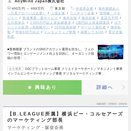
AnyMind Japan株式会社
400万円 ～ 699万円
東京都
外資系企業
海外展開あり
（日系グローバル企業）
上場企業
ベンチャー企業
管理職・マネ
ジャー
新規事業・新サービス
海外出張
海外折衝
英語力不問
土日祝休み
3,000万円以上資金調達済
1億円以上資金調達済
ポテ
ンシャル採用（未経験可）
20代役員在籍
サービス責任者
海外転
勤
年収600万以上
インセンティブ制度
副業してもOK
育児支援
制度
■業務概要 ブランドのSNSアカウント運用を担当し、フォロ
ワー増加とエンゲージメント向上を目的に、オーガニック投
稿の管理・…
D2Cプラットホーム事業 クリエイターサポート／マネジメント事業
会社概要
インフルエンサーマーケティング事業 デジタルマーケティング事…
興味あり
詳細へ
掲載期間
26/08/03～26/08/16
【B.LEAGUE所属】横浜ビー・コルセアーズ
のマーケティング部長
マーケティング・販促企画