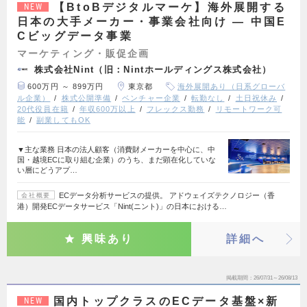
【BtoBデジタルマーケ】海外展開する
NEW
日本の大手メーカー・事業会社向け ― 中国E
Cビッグデータ事業
マーケティング・販促企画
株式会社Nint（旧：Nintホールディングス株式会社）
600万円 ～ 899万円
東京都
海外展開あり（日系グローバ
ル企業）
株式公開準備
ベンチャー企業
転勤なし
土日祝休み
20代役員在籍
年収600万以上
フレックス勤務
リモートワーク可
能
副業してもOK
▼主な業務 日本の法人顧客（消費財メーカーを中心に、中
国・越境ECに取り組む企業）のうち、まだ顕在化していな
い層にどうアプ…
ECデータ分析サービスの提供。 アドウェイズテクノロジー（香
会社概要
港）開発ECデータサービス「Nint(ニント)」の日本における…
興味あり
詳細へ
掲載期間
26/07/31～26/08/13
国内トップクラスのECデータ基盤×新
NEW