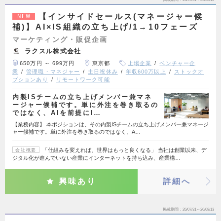
【インサイドセールス(マネージャー候
NEW
補)】AI×IS組織の立ち上げ/1→10フェーズ
マーケティング・販促企画
ラクスル株式会社
650万円 ～ 699万円
東京都
上場企業
ベンチャー企
業
管理職・マネジャー
土日祝休み
年収600万以上
ストックオ
プションあり
リモートワーク可能
内製ISチームの立ち上げメンバー兼マネ
ージャー候補です。単に外注を巻き取るの
ではなく、AIを前提にI…
【業務内容】 本ポジションは、その内製ISチームの立ち上げメンバー兼マネージ
ャー候補です。単に外注を巻き取るのではなく、A…
「仕組みを変えれば、世界はもっと良くなる」 当社は創業以来、デ
会社概要
ジタル化が進んでいない産業にインターネットを持ち込み、産業構…
興味あり
詳細へ
掲載期間
26/07/31～26/08/13