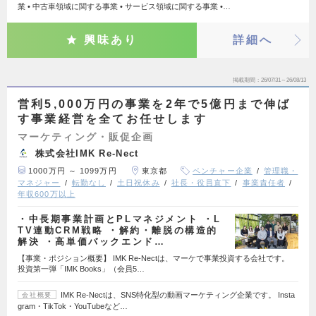
業 • 中古車領域に関する事業 • サービス領域に関する事業 •…
興味あり
詳細へ
掲載期間
26/07/31～26/08/13
営利5,000万円の事業を2年で5億円まで伸ば
す事業経営を全てお任せします
マーケティング・販促企画
株式会社IMK Re-Nect
1000万円 ～ 1099万円
東京都
ベンチャー企業
管理職・
マネジャー
転勤なし
土日祝休み
社長・役員直下
事業責任者
年収600万以上
・中長期事業計画とPLマネジメント ・L
TV連動CRM戦略 ・解約・離脱の構造的
解決 ・高単価バックエンド…
【事業・ポジション概要】 IMK Re-Nectは、マーケで事業投資する会社です。
投資第一弾「IMK Books」（会員5…
IMK Re-Nectは、SNS特化型の動画マーケティング企業です。 Insta
会社概要
gram・TikTok・YouTubeなど…