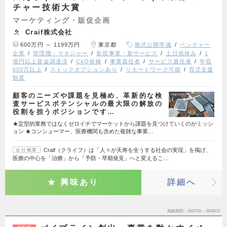
チャー技術大賞
マーケティング・販促企画
Craif株式会社
600万円 ～ 1199万円
東京都
株式公開準備
ベンチャー
企業
管理職・マネジャー
新規事業・新サービス
土日祝休み
1
億円以上資金調達済
CxO候補
事業責任者
サービス責任者
年収
600万以上
ストックオプションあり
リモートワーク可能
育児支援
制度
顧客のニーズや課題を見極め、革新的な検
査サービスポテンシャルの最大限の解放の
役割を担うポジションです…
★定型的業務ではなくゼロイチでマーケットから課題を見つけていくのがミッシ
ョン ★コンシューマー、医療機関も含めた複雑な事業…
Craif（クライフ）は「人々が天寿を全うする社会の実現」を掲げ、
会社概要
医療の中心を「治療」から「予防・早期発見」へと変えるこ…
興味あり
詳細へ
掲載期間
26/07/31～26/08/13