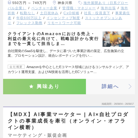
550万円 ～ 749万円
神奈川県
海外展開あり（日系グロー
バル企業）
ベンチャー企業
管理職・マネジャー
海外出張
海外
折衝
転勤なし
土日祝休み
CxO候補
社長・役員直下
事業責任
者
年収600万以上
インセンティブ制度
ストックオプションあ
り
フレックス勤務
リモートワーク可能
クライアントのAmazonにおける売上・
利益の最大化に向けて、戦略設計から実行
までを一貫して担当しま…
自社開発のSaaSを駆使し、データに基づいた事業計画の策定、広告施策の立
案、プロモーション設計、統合レポーティングを行い…
Amazonを中心としたEコマース領域におけるコンサルティング、ア
会社概要
カウント運用支援、およびAI技術を活用したECソリュー…
興味あり
詳細へ
掲載期間
26/08/04～26/08/17
【MDX】AI事業マーケター | AI×自社プロダ
クトの事業成長を牽引（オンライン・オフラ
イン横断）
マーケティング・販促企画