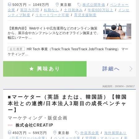
500万円 ～ 1049万円
東京都
株式公開準備
ベンチャー
企業
英語力不問
転勤なし
土日祝休み
年収600万以上
インセ
ンティブ制度
リモートワーク可能
育児支援制度
【業務内容】 Webサイトや広告運用などのオンライン施策
から、展示会やカンファレンスなどのオフライン施策まで、
幅広いマーケ…
HR Tech 事業（Track:Track Test/Track Job/Track Training） マー
会社概要
ケティング…
興味あり
詳細へ
掲載期間
26/08/04～26/08/17
■マーケター（英語 または、韓国語）【韓国
本社との連携/日本法人3期目の成長ベンチャ
ー】
マーケティング・販促企画
株式会社CREATIP
450万円 ～ 599万円
東京都
外資系企業
海外展開あり
（日系グローバル企業）
ベンチャー企業
管理職・マネジャー
新