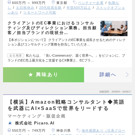
600万円 ～ 999万円
東京都
ベンチャー企業
転勤な
し
土日祝休み
20代役員在籍
年収600万以上
ストックオプショ
ンあり
リモートワーク可能
クライアントのEC事業におけるコンサル
ティング及びディレクション業務。担当顧
客／担当ブランドの現状分…
【本ポジションについて】 クライアントのEC事業を成長させるためのディレク
ション及びコンサルティング業務を担当していただき…
私たちは、「良いCommerceが、届く世界へ。」をビジョンに、ブ
会社概要
ランドのEC売上最大化をご支援するCX事業と、ECブラ…
興味あり
詳細へ
掲載期間
26/08/04～26/08/17
【横浜】Amazon戦略コンサルタント◆英語
を武器にAI×SaaSで世界をリードする
マーケティング・販促企画
株式会社 Picaro.AI
550万円 ～ 749万円
神奈川県
海外展開あり（日系グロー