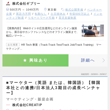
株式会社ギブリー
500万円 ～ 1049万円
東京都
株式公開準備
ベンチャー
企業
英語力不問
転勤なし
土日祝休み
年収600万以上
インセ
ンティブ制度
リモートワーク可能
育児支援制度
【業務内容】 Webサイトや広告運用などのオンライン施策
から、展示会やカンファレンスなどのオフライン施策まで、
幅広いマーケ…
HR Tech 事業（Track:Track Test/Track Job/Track Training） マー
会社概要
ケティング…
興味あり
詳細へ
掲載期間
26/08/04～26/08/17
■マーケター（英語 または、韓国語）【韓国
本社との連携/日本法人3期目の成長ベンチャ
ー】
マーケティング・販促企画
株式会社CREATIP