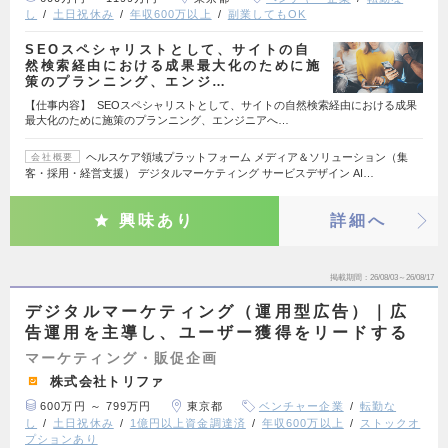
し
土日祝休み
年収600万以上
副業してもOK
SEOスペシャリストとして、サイトの自
然検索経由における成果最大化のために施
策のプランニング、エンジ…
【仕事内容】 SEOスペシャリストとして、サイトの自然検索経由における成果
最大化のために施策のプランニング、エンジニアへ…
ヘルスケア領域プラットフォーム メディア＆ソリューション（集
会社概要
客・採用・経営支援） デジタルマーケティング サービスデザイン AI…
興味あり
詳細へ
掲載期間
26/08/03～26/08/17
デジタルマーケティング（運用型広告）｜広
告運用を主導し、ユーザー獲得をリードする
マーケティング・販促企画
株式会社トリファ
600万円 ～ 799万円
東京都
ベンチャー企業
転勤な
し
土日祝休み
1億円以上資金調達済
年収600万以上
ストックオ
プションあり