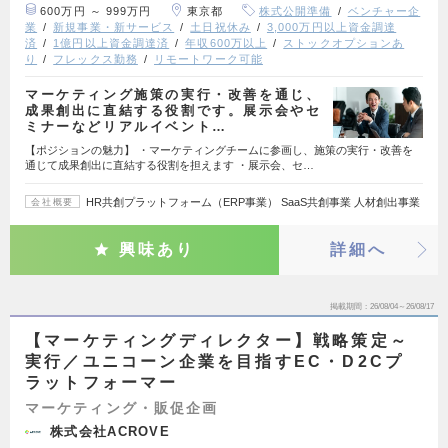
600万円 ～ 999万円
東京都
株式公開準備
ベンチャー企
業
新規事業・新サービス
土日祝休み
3,000万円以上資金調達
済
1億円以上資金調達済
年収600万以上
ストックオプションあ
り
フレックス勤務
リモートワーク可能
マーケティング施策の実行・改善を通じ、
成果創出に直結する役割です。展示会やセ
ミナーなどリアルイベント…
【ポジションの魅力】 ・マーケティングチームに参画し、施策の実行・改善を
通じて成果創出に直結する役割を担えます ・展示会、セ…
HR共創プラットフォーム（ERP事業） SaaS共創事業 人材創出事業
会社概要
興味あり
詳細へ
掲載期間
26/08/04～26/08/17
【マーケティングディレクター】戦略策定～
実行／ユニコーン企業を目指すEC・D2Cプ
ラットフォーマー
マーケティング・販促企画
株式会社ACROVE