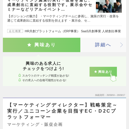
マーケティング施策の実行・改善を通じ、
成果創出に直結する役割です。展示会やセ
ミナーなどリアルイベント…
【ポジションの魅力】 ・マーケティングチームに参画し、施策の実行・改善を
通じて成果創出に直結する役割を担えます ・展示会、セ…
HR共創プラットフォーム（ERP事業） SaaS共創事業 人材創出事業
会社概要
興味あり
詳細へ
興味のある求人に
チェックをつけよう!
興味あり
スカウトのマッチング精度があがる!
その求人への合格可能性がわかる!
掲載期間
26/08/04～26/08/17
【マーケティングディレクター】戦略策定～
実行／ユニコーン企業を目指すEC・D2Cプ
ラットフォーマー
マーケティング・販促企画