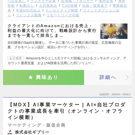
バル企業）
ベンチャー企業
管理職・マネジャー
海外出張
海外
折衝
転勤なし
土日祝休み
CxO候補
社長・役員直下
事業責任
者
年収600万以上
インセンティブ制度
ストックオプションあ
り
フレックス勤務
リモートワーク可能
クライアントのAmazonにおける売上・
利益の最大化に向けて、戦略設計から実行
までを一貫して担当しま…
自社開発のSaaSを駆使し、データに基づいた事業計画の策定、広告施策の立
案、プロモーション設計、統合レポーティングを行い…
Amazonを中心としたEコマース領域におけるコンサルティング、ア
会社概要
カウント運用支援、およびAI技術を活用したECソリュー…
興味あり
詳細へ
掲載期間
26/08/04～26/08/17
【MDX】AI事業マーケター | AI×自社プロダ
クトの事業成長を牽引（オンライン・オフラ
イン横断）
マーケティング・販促企画
株式会社ギブリー