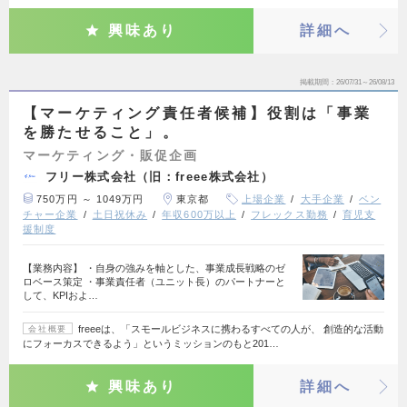
興味あり
詳細へ
掲載期間
26/07/31～26/08/13
【マーケティング責任者候補】役割は「事業
を勝たせること」。
マーケティング・販促企画
フリー株式会社（旧：freee株式会社）
750万円 ～ 1049万円
東京都
上場企業
大手企業
ベン
チャー企業
土日祝休み
年収600万以上
フレックス勤務
育児支
援制度
【業務内容】 ・自身の強みを軸とした、事業成長戦略のゼ
ロベース策定 ・事業責任者（ユニット長）のパートナーと
して、KPIおよ…
freeeは、「スモールビジネスに携わるすべての人が、 創造的な活動
会社概要
にフォーカスできるよう」というミッションのもと201…
興味あり
詳細へ