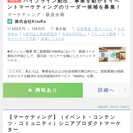
パイプライン創出、事業を動かすイベ
NEW
ントマーケティングのリーダー候補を募集！
マーケティング・販促企画
株式会社KiteRa
500万円 ～ 799万円
東京都
新規事業・新サービス
土日
祝休み
1億円以上資金調達済
年収600万以上
フレックス勤務
リ
モートワーク可能
副業してもOK
■ポジション概要 第二創業期のKiteRaにおいて、新規リード
創出の中核として、展示会・セミナーを軸にしたイベントマ
ーケテ…
私たちは、事業会社および社会保険労務士向けに、規程業務の煩雑
会社概要
さやリスクを解消する社内規程DXサービス『KiteRa』を開…
興味あり
詳細へ
掲載期間
26/07/31～26/08/13
【マーケティング】（イベント・コンテン
ツ・コミュニティ）シニアプロダクトマーケ
ター