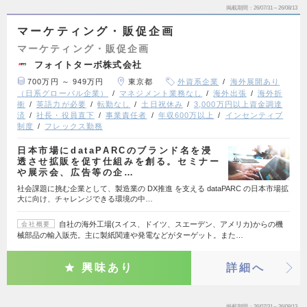
掲載期間
26/07/31～26/08/13
マーケティング・販促企画
マーケティング・販促企画
フォイトターボ株式会社
700万円 ～ 949万円
東京都
外資系企業
海外展開あり
（日系グローバル企業）
マネジメント業務なし
海外出張
海外折
衝
英語力が必要
転勤なし
土日祝休み
3,000万円以上資金調達
済
社長・役員直下
事業責任者
年収600万以上
インセンティブ
制度
フレックス勤務
日本市場にdataPARCのブランド名を浸
透させ拡販を促す仕組みを創る。セミナー
や展示会、広告等の企…
社会課題に挑む企業として、製造業の DX推進 を支える dataPARC の日本市場拡
大に向け、チャレンジできる環境の中…
自社の海外工場(スイス、ドイツ、スエーデン、アメリカ)からの機
会社概要
械部品の輸入販売。主に製紙関連や発電などがターゲット。また…
興味あり
詳細へ
掲載期間
26/07/31～26/08/13