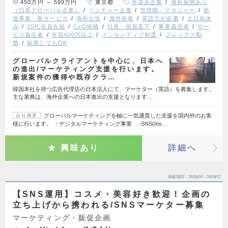
450万円 ～ 599万円
東京都
外資系企業
海外展開あり
（日系グローバル企業）
ベンチャー企業
管理職・マネジャー
新
規事業・新サービス
海外出張
海外折衝
英語力が必要
土日祝休
み
20代役員在籍
CxO候補
社長・役員直下
事業責任者
サー
ビス責任者
年収600万以上
インセンティブ制度
フレックス勤
務
副業してもOK
グローバルクライアントを中心に、日本へ
の進出/マーケティング支援を行います。
新規案件の獲得や既存クラ…
韓国本社を持つ広告代理店の日本法人にて、マーケター（英語）を募集します。
主な業務は、海外企業への日本進出の支援となります…
グローバルマーケティングを軸に一気通貫した支援を国内外のお客
会社概要
様に行います。 ・デジタルマーケティング事業 -SNS(Ins…
興味あり
詳細へ
掲載期間
26/08/04～26/08/17
【SNS運用】コスメ・美容好き歓迎！企画の
立ち上げから携われる/SNSマーケター募集
マーケティング・販促企画