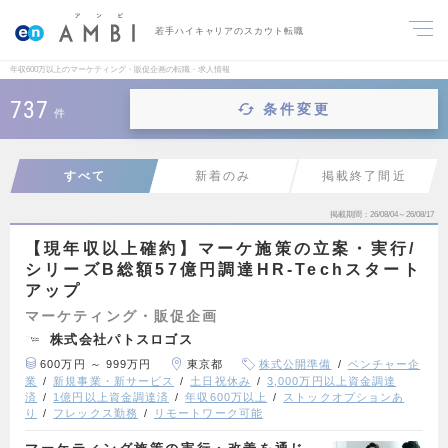
若手ハイキャリアのスカウト転職
年収600万以上のマーケティング・販促企画の転職・求人情報
737
条件変更
件
すべて
新着のみ
掲載終了間近
掲載期間
26/08/04～26/08/17
【現年収以上確約】マーケ施策の立案・実行/
シリーズB総額57億円調達HR-Techスタート
アップ
マーケティング・販促企画
株式会社パトスロゴス
600万円 ～ 999万円
東京都
株式公開準備
ベンチャー企
業
新規事業・新サービス
土日祝休み
3,000万円以上資金調達
済
1億円以上資金調達済
年収600万以上
ストックオプションあ
り
フレックス勤務
リモートワーク可能