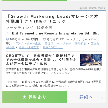
掲載期間
26/07/31～26/08/13
【Growth Marketing Lead/マレーシア本
社勤務】ことびあクリニック
マーケティング・販促企画
Etif Telemedicine Remote Interpretation Sdn Bhd
700万円 ～ 1049万円
その他アジア（ベトナム、ミャンマー
等）
ベンチャー企業
管理職・マネジャー
海外折衝
英語力
が必要
社長・役員直下
年収600万以上
CEO直下にて、患者獲得から継続利用ま
での全体構造を統合・設計し、KPI設計お
よびデータに基づく意思…
営業部門および各拠点の医療現場等と連携しながら、患者の獲得から継続利用ま
でを一貫した構造として最適化することをミッション…
(1) 外来クリニックの運営 (2) 一般診療（総合診療医）および専門医
会社概要
による医療サービスの提供 (3) 病院受診サービス（…
興味あり
詳細へ