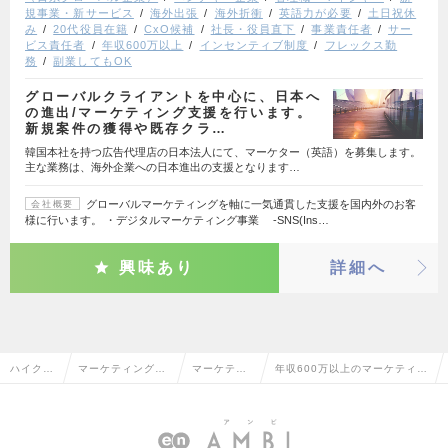
規事業・新サービス
海外出張
海外折衝
英語力が必要
土日祝休
み
20代役員在籍
CxO候補
社長・役員直下
事業責任者
サー
ビス責任者
年収600万以上
インセンティブ制度
フレックス勤
務
副業してもOK
グローバルクライアントを中心に、日本へ
の進出/マーケティング支援を行います。
新規案件の獲得や既存クラ…
韓国本社を持つ広告代理店の日本法人にて、マーケター（英語）を募集します。
主な業務は、海外企業への日本進出の支援となります…
グローバルマーケティングを軸に一気通貫した支援を国内外のお客
会社概要
様に行います。 ・デジタルマーケティング事業 -SNS(Ins…
興味あり
詳細へ
ハイクラ
マーケティング・
マーケティ
年収600万以上のマーケティン
ス求人T
販促企画・商品開
ング・販促
グ・販促企画の転職・求人情報
OP
発系
企画
一覧