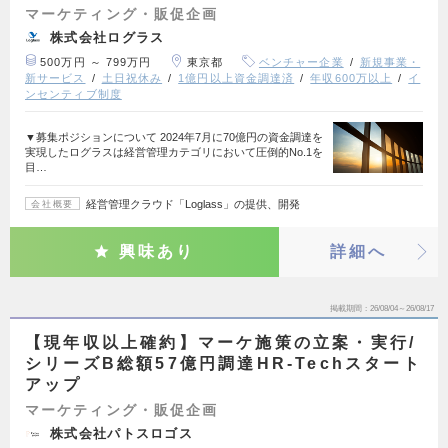
マーケティング・販促企画
株式会社ログラス
500万円 ～ 799万円
東京都
ベンチャー企業
新規事業・
新サービス
土日祝休み
1億円以上資金調達済
年収600万以上
イ
ンセンティブ制度
▼募集ポジションについて 2024年7月に70億円の資金調達を
実現したログラスは経営管理カテゴリにおいて圧倒的No.1を
目…
経営管理クラウド「Loglass」の提供、開発
会社概要
興味あり
詳細へ
掲載期間
26/08/04～26/08/17
【現年収以上確約】マーケ施策の立案・実行/
シリーズB総額57億円調達HR-Techスタート
アップ
マーケティング・販促企画
株式会社パトスロゴス