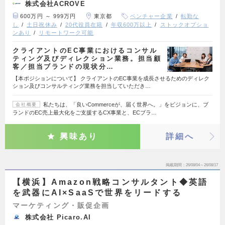
株式会社ACROVE
600万円 ～ 999万円
東京都
ベンチャー企業
転勤な
し
土日祝休み
20代役員在籍
年収600万以上
ストックオプショ
ンあり
リモートワーク可能
クライアントのEC事業におけるコンサル
ティング及びディレクション業務。担当顧
客／担当ブランドの現状分…
【本ポジションについて】 クライアントのEC事業を成長させるためのディレク
ション及びコンサルティング業務を担当していただき…
私たちは、「良いCommerceが、届く世界へ。」をビジョンに、ブ
会社概要
ランドのEC売上最大化をご支援するCX事業と、ECブラ…
興味あり
詳細へ
掲載期間
26/08/04～26/08/17
【横浜】Amazon戦略コンサルタント◆英語
を武器にAI×SaaSで世界をリードする
マーケティング・販促企画
株式会社 Picaro.AI