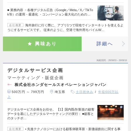
■ 業務内容 ・各種デジタル広告（Google／Meta／X／TikTo
k等）の運用・最適化 ・コンバージョン最大化のための…
海外旅行に行く際に、アプリ1つで現地でインターネットを使えるよ
会社概要
うにするサービスです。 従来のように、空港で海外用モバイルW…
興味あり
詳細へ
掲載期間
26/08/03～26/08/16
デジタルサービス企画
マーケティング・販促企画
株式会社ホンダセールスオペレーションジャパン
500万円 ～ 799万円
埼玉県
土日祝休み
年収600万以
上
デジタルサービス企画をお任せ。 【1】国内既存/新規の顧客
データを基にしたデジタルマーケティングの実行： ■顧客と
のタッチポ…
• 先進テクノロジーにおける顧客体験革新・新価値創出に関する事
会社概要