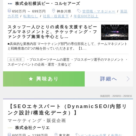
株式会社横浜ビー・コルセアーズ
650万円 ～ 699万円
神奈川県
管理職・マネジャー
英語
力不問
転勤なし
社長・役員直下
年収600万以上
スタッフ一人ひとりの成長を支援するピー
プルマネジメントと、チケッティング・フ
ァンクラブ施策を中心とし…
■具体的な業務内容 マーケティング部門の専任部長として、チームマネジメント
と戦略推進の2つの軸を担っていただきます。 【1.…
・プロスポーツチームの運営 ・プロスポーツ選手のマネジメント ・
会社概要
スポーツイベントの企画・運営・主催など
興味あり
詳細へ
掲載期間
26/08/03～26/08/16
【SEOエキスパート（DynamicSEO/内部リ
ンク設計/構造化データ）】
マーケティング・販促企画
株式会社クーリエ
600万円 ～ 1199万円
東京都
ベンチャー企業
転勤な