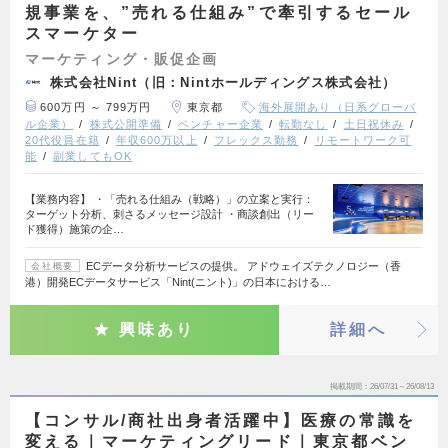
規事業を、”売れる仕組み”で牽引するセール
スマーケター
マーケティング・販促企画
株式会社Nint（旧：Nintホールディングス株式会社）
600万円 ～ 799万円
東京都
海外展開あり（日系グローバ
ル企業）
株式公開準備
ベンチャー企業
転勤なし
土日祝休み
20代役員在籍
年収600万以上
フレックス勤務
リモートワーク可
能
副業してもOK
【業務内容】 ・「売れる仕組み（戦略）」の立案と実行：
ターゲット分析、刺さるメッセージ設計 ・商談創出（リー
ド獲得）施策の企…
ECデータ分析サービスの提供。 アドウェイズテクノロジー（香
会社概要
港）開発ECデータサービス「Nint(ニント)」の日本における…
興味あり
詳細へ
掲載期間
26/07/31～26/08/13
【コンサル/商社出身者活躍中】医療の常識を
変える｜マーケティングリード｜東京都ベン