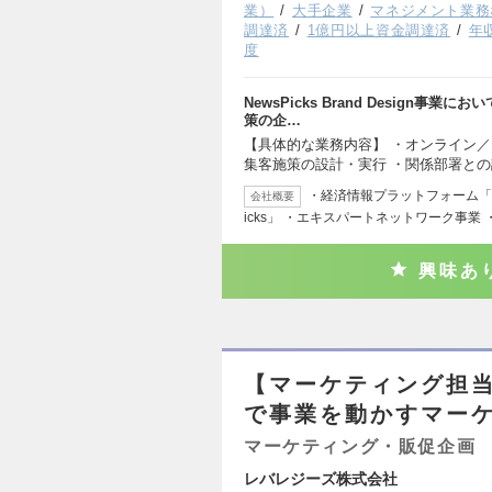
業）
大手企業
マネジメント業務
調達済
1億円以上資金調達済
年
度
NewsPicks Brand Design
策の企…
【具体的な業務内容】 ・オンライン／
集客施策の設計・実行 ・関係部署と
・経済情報プラットフォーム「S
会社概要
icks」 ・エキスパートネットワーク事業 
興味あ
【マーケティング担
で事業を動かすマー
マーケティング・販促企画
レバレジーズ株式会社