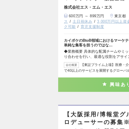
株式会社エス・エム・エス
600万円 ～ 899万円
東京都
ス
土日祝休み
3,000万円以上
ク可能
育児支援制度
カイポケのBtoB領域におけるマーケ
単純な集客を担うのではな…
◆業務概要 具体的な配属チームやミ
り合わせを行い、最適な役割をアサイ
【東証プライム上場】医療・介
会社概要
で40以上のサービスを展開するグローバル
興味あ
【大阪採用/博報堂グ
ロデューサーの募集