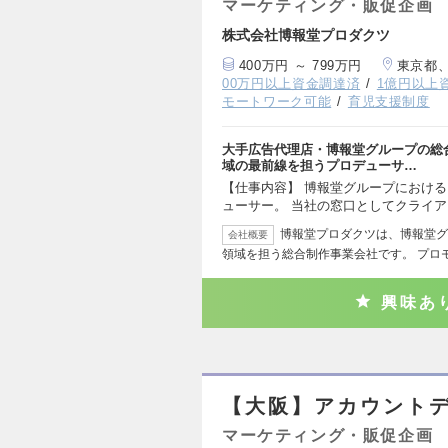
マーケティング・販促企画
株式会社博報堂プロダクツ
400万円 ～ 799万円
東京都
00万円以上資金調達済
1億円以上
モートワーク可能
育児支援制度
大手広告代理店・博報堂グループの総
域の最前線を担うプロデューサ…
【仕事内容】 博報堂グループにおけ
ューサー。 当社の窓口としてクライ
博報堂プロダクツは、博報堂グ
会社概要
領域を担う総合制作事業会社です。 プロ
興味あ
【大阪】アカウント
マーケティング・販促企画