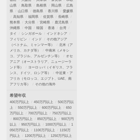
山県
鳥取県
島根県
岡山県
広島
県
山口県
徳島県
香川県
愛媛県
高知県
福岡県
佐賀県
長崎県
熊本県
大分県
宮崎県
鹿児島県
沖縄県
中国
韓国
香港
台湾
タイ
シンガポール
インドネシア
フィリピン
インド
その他アジア
（ベトナム、ミャンマー等）
北米（ア
メリカ、カナダ等）
中南米（メキシ
コ、ブラジル、アルゼンチン等）
オセ
アニア（オーストラリア、ニュージーラ
ンド等）
ヨーロッパ（イギリス、フラ
ンス、ドイツ、ロシア等）
中近東・ア
フリカ（モロッコ、エジプト、UAE、南
アフリカ等）
その他の海外
希望年収
400万円以上
450万円以上
500万円以
上
550万円以上
600万円以上
650
万円以上
700万円以上
750万円以上
800万円以上
850万円以上
900万円
以上
950万円以上
1000万円以上
1
050万円以上
1100万円以上
1150万
円以上
1200万円以上
1250万円以上