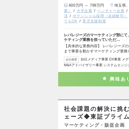
600万円 ～ 799万円
埼玉県
業）
大手企業
ベンチャー企業
済
ポテンシャル採用（未経験可）
てもOK
育児支援制度
レバレジーズのマーケティング部にて
ケティング業務を担っていただ…
【具体的な業務内容】 レバレジーズ
まで事業を動かすマーケティング業務
自社メディア事業 DX事業 メ
会社概要
M&Aアドバイザリー事業 システムエンジ
興味あ
社会課題の解決に挑む
ェーズ◆東証プライム
マーケティング・販促企画