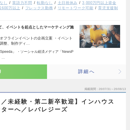
なし
英語力不問
転勤なし
土日祝休み
3,000万円以上資金
収600万以上
フレックス勤務
リモートワーク可能
育児支援制
事業において、イベントを起点としたマーケティング施
オフラインイベントの企画立案 ・イベント
の調整、制作ディ…
peeda」 ・ソーシャル経済メディア「NewsP
・…
り
詳細へ
掲載期間
26/07/31～26/08/13
当／未経験・第二新卒歓迎】インハウス
ケターへ／レバレジーズ