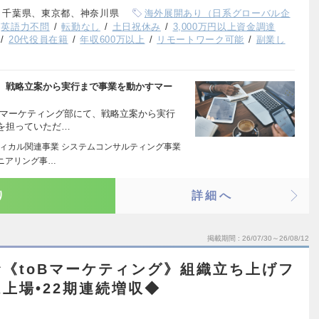
、千葉県、東京都、神奈川県
海外展開あり（日系グローバル企
英語力不問
転勤なし
土日祝休み
3,000万円以上資金調達
20代役員在籍
年収600万以上
リモートワーク可能
副業し
、戦略立案から実行まで事業を動かすマー
のマーケティング部にて、戦略立案から実行
を担っていただ…
ディカル関連事業 システムコンサルティング事業
ニアリング事…
り
詳細へ
掲載期間
26/07/30～26/08/12
《toBマーケティング》組織立ち上げフ
上場•22期連続増収◆