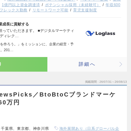
1億円以上資金調達済
ポテンシャル採用（未経験可）
年収600
フレックス勤務
リモートワーク可能
育児支援制度
業成長に貢献する
担っていただきます。 ■デジタルマーケティ
bディレク…
を作ろう。」をミッションに、企業の経営・予
。201…
り
詳細へ
掲載期間
26/07/31～26/08/13
wsPicks／BtoBtoCブランドマーケ
60万円
、千葉県、東京都、神奈川県
海外展開あり（日系グローバル企