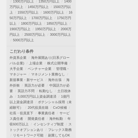
1300万円以上
1350万円以上
1400
万円以上
1450万円以上
1500万円以
上
1550万円以上
1600万円以上
16
50万円以上
1700万円以上
1750万円
以上
1800万円以上
1850万円以上
1900万円以上
1950万円以上
2000万
円以上
2500万円以上
3000万円以上
5000万円以上
こだわり条件
外資系企業
海外展開あり(日系グロー
バル企業)
上場企業
株式公開準備
大手企業
ベンチャー企業
管理職・
マネジャー
マネジメント業務なし
新規事業・新サービス
海外出張
海
外折衝
英語力が必要
中国語力が必
要
英語力不問
転勤なし
土日祝休
み
3,000万円以上資金調達済
1億円
以上資金調達済
ポテンシャル採用（未
経験可）
20代役員在籍
CxO候補
社長・役員直下
事業責任者
サービ
ス責任者
開発責任者
海外転勤
年
収600万以上
インセンティブ制度
ス
トックオプションあり
フレックス勤務
リモートワーク可能
副業してもOK