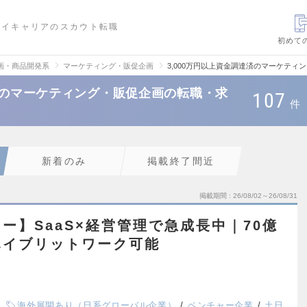
ハイキャリアのスカウト転職
初めて
画・商品開発系
マーケティング・販促企画
3,000万円以上資金調達済のマーケテ
達済のマーケティング・販促企画の転職・求
107
件
新着のみ
掲載終了間近
掲載期間
26/08/02～26/08/31
ー】SaaS×経営管理で急成長中｜70億
ハイブリットワーク可能
海外展開あり（日系グローバル企業）
ベンチャー企業
土日