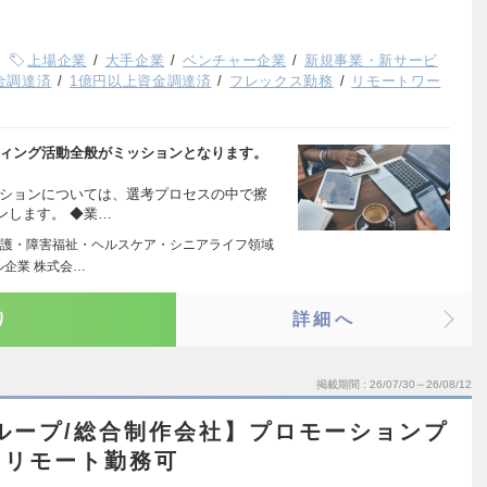
上場企業
大手企業
ベンチャー企業
新規事業・新サービ
資金調達済
1億円以上資金調達済
フレックス勤務
リモートワー
ティング活動全般がミッションとなります。
ッションについては、選考プロセスの中で擦
ンします。 ◆業…
護・障害福祉・ヘルスケア・シニアライフ領域
企業 株式会…
り
詳細へ
掲載期間
26/07/30～26/08/12
ループ/総合制作会社】プロモーションプ
※リモート勤務可