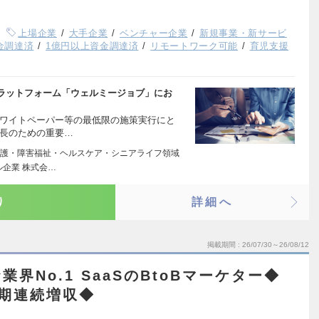
上場企業
大手企業
ベンチャー企業
新規事業・新サービ
資金調達済
1億円以上資金調達済
リモートワーク可能
育児支援
ラットフォーム「ウェルミージョブ」にお
ホワイトペーパー等の最低限の施策実行にと
成長のための重要…
護・障害福祉・ヘルスケア・シニアライフ領域
企業 株式会…
り
詳細へ
掲載期間
26/07/30～26/08/12
界No.1 SaaSのBtoBマーケター◆
2期連続増収◆