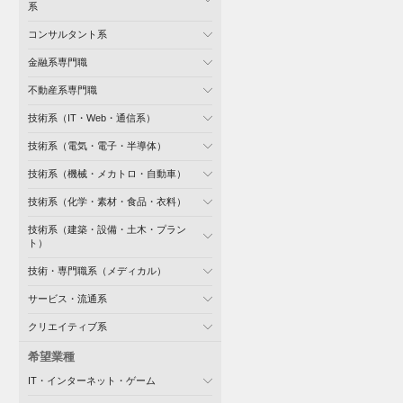
系
コンサルタント系
金融系専門職
不動産系専門職
技術系（IT・Web・通信系）
技術系（電気・電子・半導体）
技術系（機械・メカトロ・自動車）
技術系（化学・素材・食品・衣料）
技術系（建築・設備・土木・プラン
ト）
技術・専門職系（メディカル）
サービス・流通系
クリエイティブ系
希望業種
IT・インターネット・ゲーム