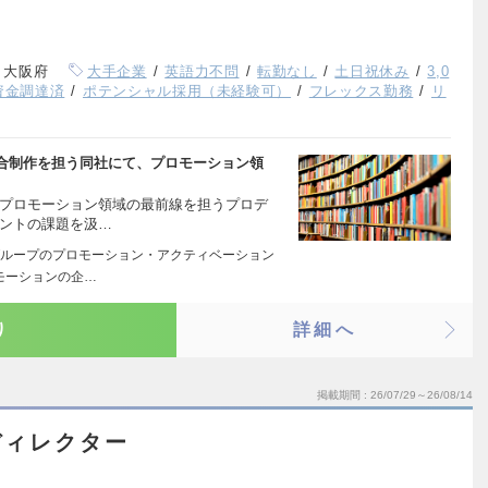
、大阪府
大手企業
英語力不問
転勤なし
土日祝休み
3,0
資金調達済
ポテンシャル採用（未経験可）
フレックス勤務
リ
合制作を担う同社にて、プロモーション領
るプロモーション領域の最前線を担うプロデ
アントの課題を汲…
ループのプロモーション・アクティベーション
モーションの企…
り
詳細へ
掲載期間
26/07/29～26/08/14
ディレクター