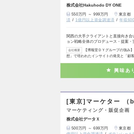
株式会社Hakuhodo DY ONE
550万円 ～ 999万円
東京都
済
1億円以上資金調達済
年収60
関西の大手クライアントと直接向き合
ョン戦略全体のプロデュース・提案・
【博報堂ＤＹグループの強み】
会社概要
想」で培われたインサイトの発見と「顧
興味あ
[東京]マーケター （b
マーケティング・販促企画
株式会社データＸ
500万円 ～ 699万円
東京都
億円以上資金調達済
ポテンシャル