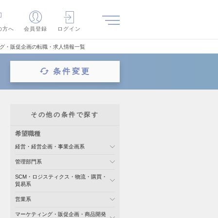
の方へ
会員登録
ログイン
ィング・販促企画の転職・求人情報一覧
条件変更
その他の条件で探す
希望職種
経営・経営企画・事業企画系
管理部門系
SCM・ロジスティクス・物流・購買・
貿易系
営業系
マーケティング・販促企画・商品開発