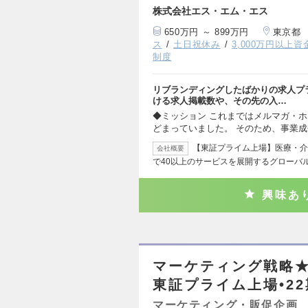
株式会社エス・エム・エス
650万円 ～ 899万円
東京都
ス
土日祝休み
3,000万円以上
制度
リブランディングしたばかりの求人プ
ける求人掲載数や、その先の入…
◆ミッション これまではメルマガ・
どまっていました。 そのため、事業
【東証プライム上場】医療・介
会社概要
で40以上のサービスを展開するグローバル
興味あ
マーケティング戦略★業
東証プライム上場•2
マーケティング・販促企画