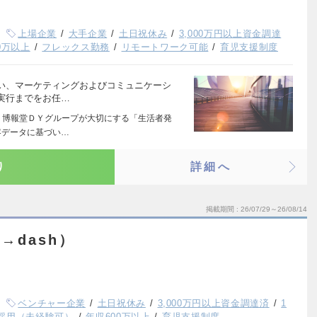
上場企業
大手企業
土日祝休み
3,000万円以上資金調達
0万以上
フレックス勤務
リモートワーク可能
育児支援制度
い、マーケティングおよびコミュニケーシ
実行までをお任…
 博報堂ＤＹグループが大切にする「生活者発
客データに基づい…
り
詳細へ
掲載期間
26/07/29～26/08/14
→dash）
ベンチャー企業
土日祝休み
3,000万円以上資金調達済
1
採用（未経験可）
年収600万以上
育児支援制度