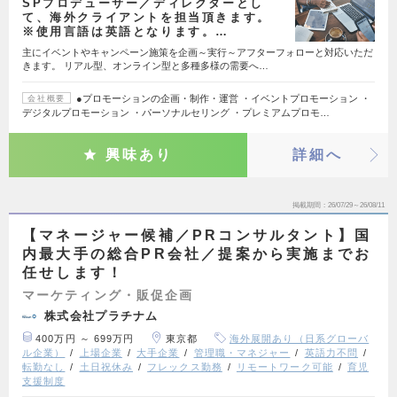
SPプロデューサー／ディレクターとし
て、海外クライアントを担当頂きます。
※使用言語は英語となります。…
主にイベントやキャンペーン施策を企画～実行～アフターフォローと対応いただ
きます。 リアル型、オンライン型と多種多様の需要へ…
●プロモーションの企画・制作・運営 ・イベントプロモーション ・
会社概要
デジタルプロモーション ・パーソナルセリング ・プレミアムプロモ…
興味あり
詳細へ
掲載期間
26/07/29～26/08/11
【マネージャー候補／PRコンサルタント】国
内最大手の総合PR会社／提案から実施までお
任せします！
マーケティング・販促企画
株式会社プラチナム
400万円 ～ 699万円
東京都
海外展開あり（日系グローバ
ル企業）
上場企業
大手企業
管理職・マネジャー
英語力不問
転勤なし
土日祝休み
フレックス勤務
リモートワーク可能
育児
支援制度