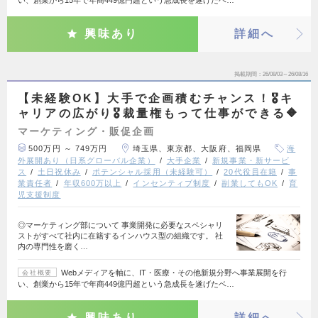
い、創業から15年で年商449億円超という急成長を遂げたベ…
興味あり
詳細へ
掲載期間
26/08/03～26/08/16
【未経験OK】大手で企画積むチャンス！🎖️キ
ャリアの広がり🎖️裁量権もって仕事ができる🔶
マーケティング・販促企画
500万円 ～ 749万円
埼玉県、東京都、大阪府、福岡県
海
外展開あり（日系グローバル企業）
大手企業
新規事業・新サービ
ス
土日祝休み
ポテンシャル採用（未経験可）
20代役員在籍
事
業責任者
年収600万以上
インセンティブ制度
副業してもOK
育
児支援制度
◎マーケティング部について 事業開発に必要なスペシャリ
ストがすべて社内に在籍するインハウス型の組織です。 社
内の専門性を磨く…
Webメディアを軸に、IT・医療・その他新規分野へ事業展開を行
会社概要
い、創業から15年で年商449億円超という急成長を遂げたベ…
興味あり
詳細へ