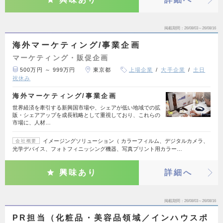
掲載期間
26/08/03～26/08/16
海外マーケティング/事業企画
マーケティング・販促企画
500万円 ～ 999万円
東京都
上場企業
大手企業
土日
祝休み
海外マーケティング/事業企画
世界経済を牽引する新興国市場や、シェアが低い地域での拡
販・シェアアップを成長戦略として重視しており、これらの
市場に、人材…
イメージングソリューション（ カラーフィルム、デジタルカメラ、
会社概要
光学デバイス、フォトフィニッシング機器、写真プリント用カラー…
興味あり
詳細へ
掲載期間
26/08/03～26/08/16
PR担当（化粧品・美容品領域／インハウスポ