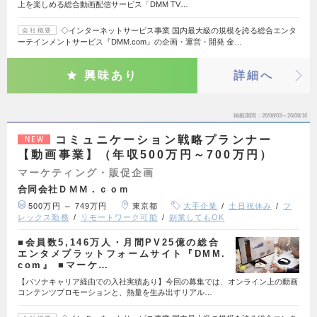
上を楽しめる総合動画配信サービス「DMM TV…
◇インターネットサービス事業 国内最大級の規模を誇る総合エンタ
会社概要
ーテインメントサービス『DMM.com』の企画・運営・開発 金…
興味あり
詳細へ
掲載期間
26/08/03～26/08/16
コミュニケーション戦略プランナー
NEW
【動画事業】（年収500万円～700万円）
マーケティング・販促企画
合同会社ＤＭＭ．ｃｏｍ
500万円 ～ 749万円
東京都
大手企業
土日祝休み
フ
レックス勤務
リモートワーク可能
副業してもOK
■会員数5,146万人・月間PV25億の総合
エンタメプラットフォームサイト『DMM.
com』 ■マーケ…
【パソナキャリア経由での入社実績あり】今回の募集では、オンライン上の動画
コンテンツプロモーションと、熱量を生み出すリアル…