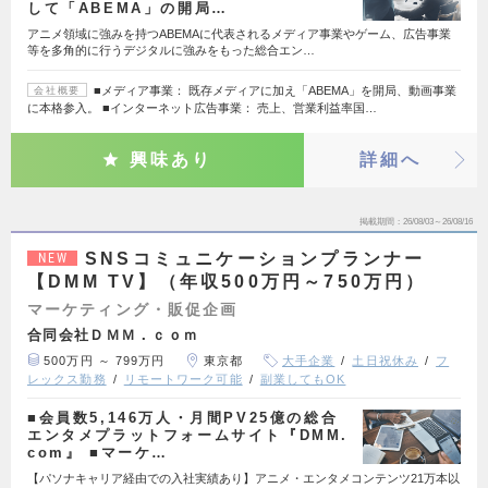
して「ABEMA」の開局…
アニメ領域に強みを持つABEMAに代表されるメディア事業やゲーム、広告事業
等を多角的に行うデジタルに強みをもった総合エン…
■メディア事業： 既存メディアに加え「ABEMA」を開局、動画事業
会社概要
に本格参入。 ■インターネット広告事業： 売上、営業利益率国…
興味あり
詳細へ
掲載期間
26/08/03～26/08/16
SNSコミュニケーションプランナー
NEW
【DMM TV】（年収500万円～750万円）
マーケティング・販促企画
合同会社ＤＭＭ．ｃｏｍ
500万円 ～ 799万円
東京都
大手企業
土日祝休み
フ
レックス勤務
リモートワーク可能
副業してもOK
■会員数5,146万人・月間PV25億の総合
エンタメプラットフォームサイト『DMM.
com』 ■マーケ…
【パソナキャリア経由での入社実績あり】アニメ・エンタメコンテンツ21万本以