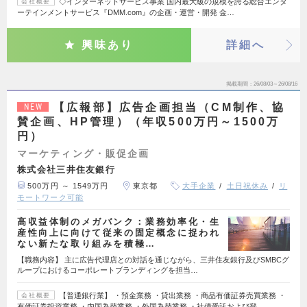
◇インターネットサービス事業 国内最大級の規模を誇る総合エンタ
会社概要
ーテインメントサービス『DMM.com』の企画・運営・開発 金…
興味あり
詳細へ
掲載期間
26/08/03～26/08/16
【広報部】広告企画担当（CM制作、協
NEW
賛企画、HP管理）（年収500万円～1500万
円）
マーケティング・販促企画
株式会社三井住友銀行
500万円 ～ 1549万円
東京都
大手企業
土日祝休み
リ
モートワーク可能
高収益体制のメガバンク：業務効率化・生
産性向上に向けて従来の固定概念に捉われ
ない新たな取り組みを積極…
【職務内容】 主に広告代理店との対話を通じながら、三井住友銀行及びSMBCグ
ループにおけるコーポレートブランディングを担当…
【普通銀行業】 ・預金業務 ・貸出業務 ・商品有価証券売買業務 ・
会社概要
有価証券投資業務 ・内国為替業務 ・外国為替業務 ・社債受託および登…