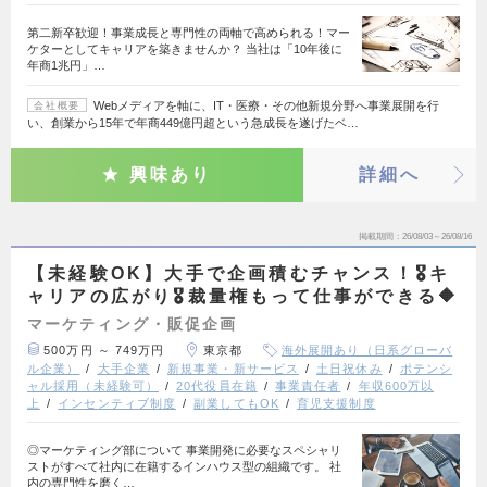
第二新卒歓迎！事業成長と専門性の両軸で高められる！マー
ケターとしてキャリアを築きませんか？ 当社は「10年後に
年商1兆円」…
Webメディアを軸に、IT・医療・その他新規分野へ事業展開を行
会社概要
い、創業から15年で年商449億円超という急成長を遂げたベ…
興味あり
詳細へ
掲載期間
26/08/03～26/08/16
【未経験OK】大手で企画積むチャンス！🎖️キ
ャリアの広がり🎖️裁量権もって仕事ができる🔶
マーケティング・販促企画
500万円 ～ 749万円
東京都
海外展開あり（日系グローバ
ル企業）
大手企業
新規事業・新サービス
土日祝休み
ポテンシ
ャル採用（未経験可）
20代役員在籍
事業責任者
年収600万以
上
インセンティブ制度
副業してもOK
育児支援制度
◎マーケティング部について 事業開発に必要なスペシャリ
ストがすべて社内に在籍するインハウス型の組織です。 社
内の専門性を磨く…