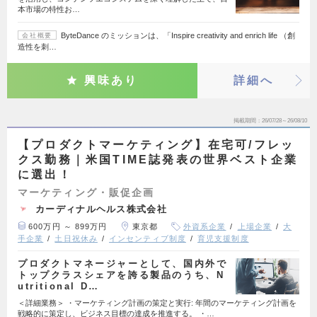
本市場の特性お…
ByteDance のミッションは、「Inspire creativity and enrich life （創
会社概要
造性を刺…
興味あり
詳細へ
掲載期間
26/07/28～26/08/10
【プロダクトマーケティング】在宅可/フレッ
クス勤務｜米国TIME誌発表の世界ベスト企業
に選出！
マーケティング・販促企画
カーディナルヘルス株式会社
600万円 ～ 899万円
東京都
外資系企業
上場企業
大
手企業
土日祝休み
インセンティブ制度
育児支援制度
プロダクトマネージャーとして、国内外で
トップクラスシェアを誇る製品のうち、N
utritional D…
＜詳細業務＞ ・マーケティング計画の策定と実行: 年間のマーケティング計画を
戦略的に策定し、ビジネス目標の達成を推進する。 ・…