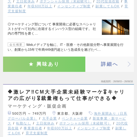
ス
土日祝休み
ポテンシャル採用（未経験可）
20代役員在籍
事
業責任者
年収600万以上
インセンティブ制度
副業してもOK
育
児支援制度
◎マーケティング部について 事業開発に必要なスペシャリ
ストがすべて社内に在籍するインハウス型の組織です。 社
内の専門性を磨く…
Webメディアを軸に、IT・医療・その他新規分野へ事業展開を行
会社概要
い、創業から15年で年商449億円超という急成長を遂げたベ…
興味あり
詳細へ
掲載期間
26/08/03～26/08/16
🔶激レア‼️CM大手企業未経験マーケ🎖️キャリ
アの広がり🎖️裁量権もって仕事ができる🔶
マーケティング・販促企画
500万円 ～ 749万円
東京都、大阪府
海外展開あり（日系
グローバル企業）
大手企業
ベンチャー企業
新規事業・新サービ
ス
転勤なし
土日祝休み
ポテンシャル採用（未経験可）
20代役
員在籍
事業責任者
年収600万以上
インセンティブ制度
副業し
てもOK
育児支援制度