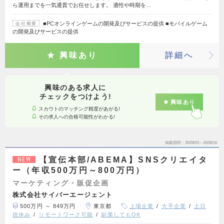
ら運用までを一気通貫でお任せします。 適性や時期を…
■PCオンラインゲームの開発及びサービスの提供 ■モバイルゲーム
会社概要
の開発及びサービスの提供
興味あり
詳細へ
興味のある求人に
チェックをつけよう!
興味あり
スカウトのマッチング精度があがる!
その求人への合格可能性がわかる!
掲載期間
26/08/03～26/08/16
【宣伝本部/ABEMA】SNSクリエイタ
NEW
ー（年収500万円～800万円）
マーケティング・販促企画
株式会社サイバーエージェント
500万円 ～ 849万円
東京都
上場企業
大手企業
土日
祝休み
リモートワーク可能
副業してもOK