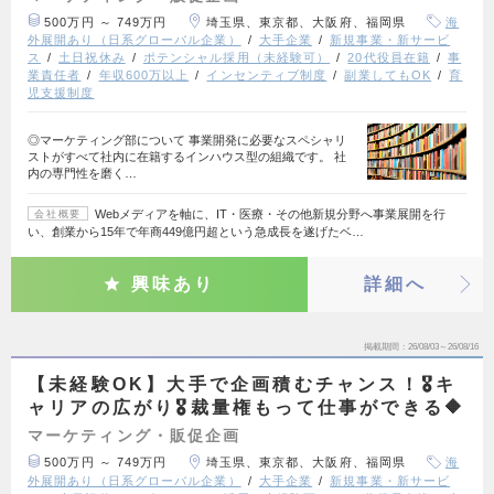
500万円 ～ 749万円
埼玉県、東京都、大阪府、福岡県
海
外展開あり（日系グローバル企業）
大手企業
新規事業・新サービ
ス
土日祝休み
ポテンシャル採用（未経験可）
20代役員在籍
事
業責任者
年収600万以上
インセンティブ制度
副業してもOK
育
児支援制度
◎マーケティング部について 事業開発に必要なスペシャリ
ストがすべて社内に在籍するインハウス型の組織です。 社
内の専門性を磨く…
Webメディアを軸に、IT・医療・その他新規分野へ事業展開を行
会社概要
い、創業から15年で年商449億円超という急成長を遂げたベ…
興味あり
詳細へ
掲載期間
26/08/03～26/08/16
【未経験OK】大手で企画積むチャンス！🎖️キ
ャリアの広がり🎖️裁量権もって仕事ができる🔶
マーケティング・販促企画
500万円 ～ 749万円
埼玉県、東京都、大阪府、福岡県
海
外展開あり（日系グローバル企業）
大手企業
新規事業・新サービ