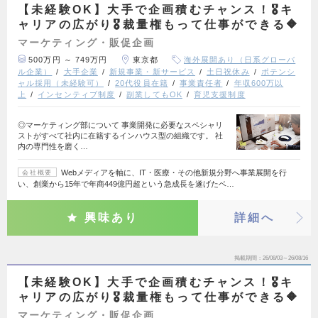
【未経験OK】大手で企画積むチャンス！🎖️キ
ャリアの広がり🎖️裁量権もって仕事ができる🔶
マーケティング・販促企画
500万円 ～ 749万円
東京都
海外展開あり（日系グローバ
ル企業）
大手企業
新規事業・新サービス
土日祝休み
ポテンシ
ャル採用（未経験可）
20代役員在籍
事業責任者
年収600万以
上
インセンティブ制度
副業してもOK
育児支援制度
◎マーケティング部について 事業開発に必要なスペシャリ
ストがすべて社内に在籍するインハウス型の組織です。 社
内の専門性を磨く…
Webメディアを軸に、IT・医療・その他新規分野へ事業展開を行
会社概要
い、創業から15年で年商449億円超という急成長を遂げたベ…
興味あり
詳細へ
掲載期間
26/08/03～26/08/16
【未経験OK】大手で企画積むチャンス！🎖️キ
ャリアの広がり🎖️裁量権もって仕事ができる🔶
マーケティング・販促企画