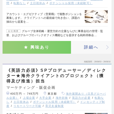
問
転勤なし
土日祝休み
ポテンシャル採用（未経験可）
アカウント・エグゼクティブ（営業職）で複数ポジションを
募集します。 クライアントへの最前線で向き合い、課題の
抽出から提案を…
グループ全体戦略・運営方針の立案ならびに事業会社の管理・監
会社概要
督、およびグループの バックオフィス機能などを提供する純粋持株会…
興味あり
詳細へ
掲載期間
26/08/03～26/08/16
《英語力必須》SPプロデューサー／ディレク
ター★海外クライアントのプロジェクト（獲
得及び推進）担当
マーケティング・販促企画
400万円 ～ 749万円
東京都
海外展開あり（日系グローバ
ル企業）
上場企業
大手企業
海外折衝
英語力が必要
転勤な
し
土日祝休み
ポテンシャル採用（未経験可）
インセンティブ制
度
リモートワーク可能
育児支援制度