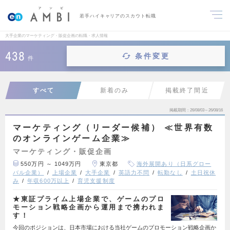
若手ハイキャリアのスカウト転職
大手企業のマーケティング・販促企画の転職・求人情報
438
条件変更
件
すべて
新着のみ
掲載終了間近
掲載期間
26/08/03～26/08/16
マーケティング（リーダー候補） ≪世界有数
のオンラインゲーム企業≫
マーケティング・販促企画
550万円 ～ 1049万円
東京都
海外展開あり（日系グロー
バル企業）
上場企業
大手企業
英語力不問
転勤なし
土日祝休
み
年収600万以上
育児支援制度
★東証プライム上場企業で、ゲームのプロ
モーション戦略企画から運用まで携われま
す！
今回のポジションは、日本市場における当社ゲームのプロモーション戦略企画か