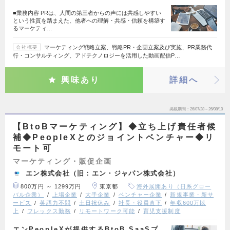
■業務内容 PRは、人間の第三者からの声には共感しやすい
という性質を踏まえた、他者への理解・共感・信頼を構築す
るマーケティ…
マーケティング戦略立案、戦略PR・企画立案及び実施、PR業務代
会社概要
行・コンサルティング、アドテクノロジーを活用した動画配信P…
興味あり
詳細へ
掲載期間
26/07/28～26/08/10
【BtoBマーケティング】◆立ち上げ責任者候
補◆PeopleXとのジョイントベンチャー◆リ
モート可
マーケティング・販促企画
エン株式会社（旧：エン・ジャパン株式会社）
800万円 ～ 1299万円
東京都
海外展開あり（日系グロー
バル企業）
上場企業
大手企業
ベンチャー企業
新規事業・新サ
ービス
英語力不問
土日祝休み
社長・役員直下
年収600万以
上
フレックス勤務
リモートワーク可能
育児支援制度
エンPeopleXが提供するBtoB SaaSプ