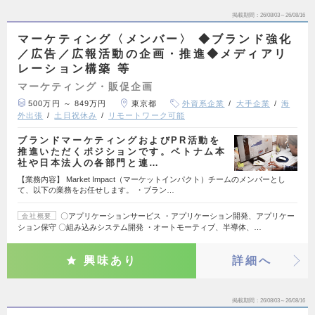
掲載期間
26/08/03～26/08/16
マーケティング〈メンバー〉 ◆ブランド強化
／広告／広報活動の企画・推進◆メディアリ
レーション構築 等
マーケティング・販促企画
500万円 ～ 849万円
東京都
外資系企業
大手企業
海
外出張
土日祝休み
リモートワーク可能
ブランドマーケティングおよびPR活動を
推進いただくポジションです。ベトナム本
社や日本法人の各部門と連…
【業務内容】 Market Impact（マーケットインパクト）チームのメンバーとし
て、以下の業務をお任せします。 ・ブラン…
〇アプリケーションサービス ・アプリケーション開発、アプリケー
会社概要
ション保守 〇組み込みシステム開発 ・オートモーティブ、半導体、…
興味あり
詳細へ
掲載期間
26/08/03～26/08/16