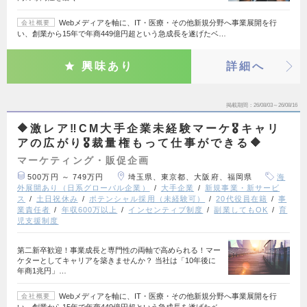
Webメディアを軸に、IT・医療・その他新規分野へ事業展開を行
会社概要
い、創業から15年で年商449億円超という急成長を遂げたベ…
興味あり
詳細へ
掲載期間
26/08/03～26/08/16
🔶激レア‼️CM大手企業未経験マーケ🎖️キャリ
アの広がり🎖️裁量権もって仕事ができる🔶
マーケティング・販促企画
500万円 ～ 749万円
埼玉県、東京都、大阪府、福岡県
海
外展開あり（日系グローバル企業）
大手企業
新規事業・新サービ
ス
土日祝休み
ポテンシャル採用（未経験可）
20代役員在籍
事
業責任者
年収600万以上
インセンティブ制度
副業してもOK
育
児支援制度
第二新卒歓迎！事業成長と専門性の両軸で高められる！マー
ケターとしてキャリアを築きませんか？ 当社は「10年後に
年商1兆円」…
Webメディアを軸に、IT・医療・その他新規分野へ事業展開を行
会社概要