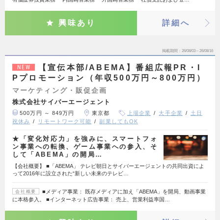
興味あり
詳細へ
掲載期間
26/08/03～26/08/16
【宣伝本部/ABEMA】番組広報PR・I
NEW
Pプロモーション（年収500万円～800万円）
マーケティング・販促企画
株式会社サイバーエージェント
500万円 ～ 849万円
東京都
上場企業
大手企業
土日
祝休み
リモートワーク可能
副業してもOK
★「変化対応力」を強みに、スマートフォ
ン事業への転換、ゲーム事業への参入、そ
して「ABEMA」の開局…
【会社概要】 ■「ABEMA」 テレビ朝日とサイバーエージェントの共同出資によ
って2016年に設立された“新しい未来のテレビ…
■メディア事業： 既存メディアに加え「ABEMA」を開局、動画事業
会社概要
に本格参入。 ■インターネット広告事業： 売上、営業利益率国…