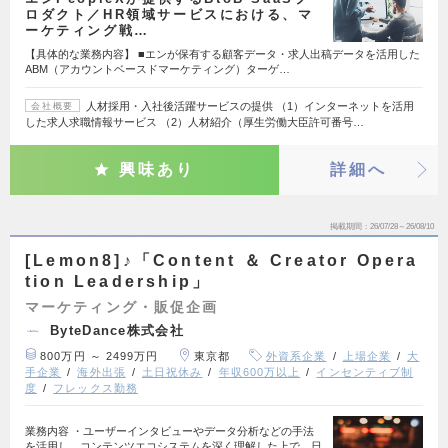
ロダクト／HR領域サービスにおける、マ
ーケティング戦…
【具体的な業務内容】 ■エンが保有する顧客データ・求人出稿データを活用した
ABM（アカウントベースドマーケティング）ターゲ…
人材採用・入社後活躍サービスの提供 （1）インターネットを活用
会社概要
した求人求職情報サービス （2）人材紹介（厚生労働大臣許可番号…
興味あり
詳細へ
掲載期間
26/07/28～26/08/10
[Lemon8]♪「Content ＆ Creator Opera
tion Leadership」
マーケティング・販促企画
ByteDance株式会社
800万円 ～ 2499万円
東京都
外資系企業
上場企業
大
手企業
海外出張
土日祝休み
年収600万以上
インセンティブ制
度
フレックス勤務
業務内容 ・ユーザーインタビューやデータ分析などの手法
を活用し、コンテンツエコシステムを深く理解した上で、日