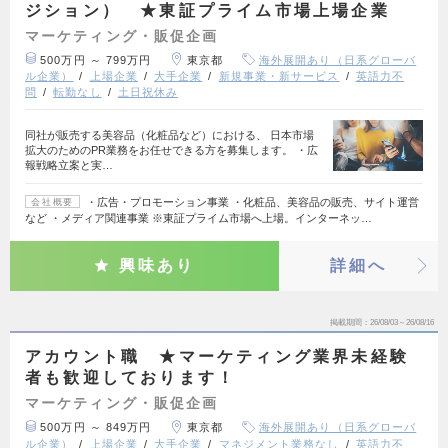
ジション） ★東証プライム市場上場企業
マーケティング・販促企画
500万円 ～ 799万円
東京都
海外展開あり（日系グローバ
ル企業）
上場企業
大手企業
新規事業・新サービス
英語力不
問
転勤なし
土日祝休み
同社が販売する美容品（化粧品など）における、 日本市場
拡大のためのPR業務をお任せできる方を募集します。 ・広
報戦略立案と実…
・広告・プロモーション事業 ・化粧品、美容品の販売、サイト運営
会社概要
など ・メディア関連事業 ※東証プライム市場へ上場。インターネッ…
興味あり
詳細へ
掲載期間
26/08/03～26/08/16
アカウント職 ★マーケティング業界未経験
者も歓迎しております！
マーケティング・販促企画
500万円 ～ 849万円
東京都
海外展開あり（日系グローバ
ル企業）
上場企業
大手企業
マネジメント業務なし
英語力不