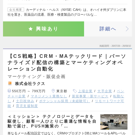
カーディナル・ヘルス（NYSE: CAH）は、オハイオ州ダブリンに本
会社概要
社を置き、医薬品の流通、医療・検査製品のグローバルな…
興味あり
詳細へ
掲載期間
26/07/28～26/08/10
【CS戦略】CRM・MAテックリード｜パーソ
ナライズド配信の構築とマーケティングオペ
レーション自動化
マーケティング・販促企画
株式会社ラクス
550万円 ～ 799万円
東京都
上場企業
大手企業
ベン
チャー企業
マネジメント業務なし
新規事業・新サービス
転勤な
し
土日祝休み
ポテンシャル採用（未経験可）
リモートワーク可
能
育児支援制度
＜ミッション＞ テクノロジーとデータを
駆使し、顧客一人ひとりに最適な情報を自
動で届け、PUSH施策の「…
単なるメール配信設定ではなく、CRMやプロダクトDBとMAツールをAPIレベル