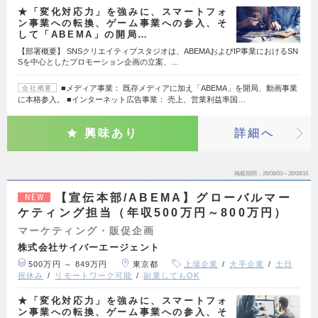
★「変化対応力」を強みに、スマートフォ
ン事業への転換、ゲーム事業への参入、そ
して「ABEMA」の開局…
【部署概要】 SNSクリエイティブスタジオは、ABEMAおよびIP事業におけるSN
Sを中心としたプロモーション企画の立案、…
■メディア事業： 既存メディアに加え「ABEMA」を開局、動画事業
会社概要
に本格参入。 ■インターネット広告事業： 売上、営業利益率国…
興味あり
詳細へ
掲載期間
26/08/03～26/08/16
【宣伝本部/ABEMA】グローバルマー
NEW
ケティング担当（年収500万円～800万円）
マーケティング・販促企画
株式会社サイバーエージェント
500万円 ～ 849万円
東京都
上場企業
大手企業
土日
祝休み
リモートワーク可能
副業してもOK
★「変化対応力」を強みに、スマートフォ
ン事業への転換、ゲーム事業への参入、そ