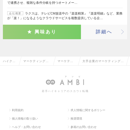
で連携させ、複雑な条件分岐を持つオートメー…
ラクスは、テレビCM放送中の『楽楽精算』『楽楽明細』など、業務
会社概要
が「楽！」になるようなクラウドサービスを複数提供している企…
興味あり
詳細へ
ハイクラ
マーケティング・
マーケティ
大手企業のマーケティング・
ス求人TO
販促企画・商品開
ング・販促
販促企画の転職・求人情報一
P
発系
企画
覧
若手ハイキャリアのスカウト転職
利用規約
求人情報に関するポリシー
個人情報の取り扱い
推奨環境
ヘルプ・お問い合わせ
参画のお問い合わせ