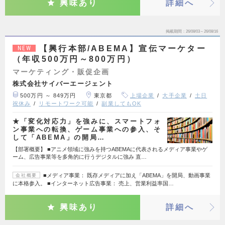
興味あり
詳細へ
掲載期間
26/08/03～26/08/16
【興行本部/ABEMA】宣伝マーケター
NEW
（年収500万円～800万円）
マーケティング・販促企画
株式会社サイバーエージェント
500万円 ～ 849万円
東京都
上場企業
大手企業
土日
祝休み
リモートワーク可能
副業してもOK
★「変化対応力」を強みに、スマートフォ
ン事業への転換、ゲーム事業への参入、そ
して「ABEMA」の開局…
【部署概要】 ■アニメ領域に強みを持つABEMAに代表されるメディア事業やゲ
ーム、広告事業等を多角的に行うデジタルに強み 直…
■メディア事業： 既存メディアに加え「ABEMA」を開局、動画事業
会社概要
に本格参入。 ■インターネット広告事業： 売上、営業利益率国…
興味あり
詳細へ