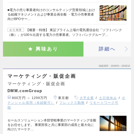
■電力小売り事業者向けのコンサルティング営業領域におけ
る組織マネジメントおよび事業企画全般 ・電力小売事業者
向けBPOサー…
【概要・特徴】 東証プライム上場の電気通信会社「ソフトバンク
会社概要
（株）」が100％出資する電力小売事業者。ソフトバンクグループ…
興味あり
詳細へ
掲載期間
26/08/05～26/08/18
マーケティング・販促企画
マーケティング・販促企画
DMM.comGroup
800万円 ～ 1299万円
東京都
大手企業
土日祝休み
ポ
テンシャル採用（未経験可）
フレックス勤務
リモートワーク可
能
セールスソリューション本部管轄事業のマーケティング全般
をお任せします。 事業部長と共に事業部の成長と最大化に
向けたマーケテ…