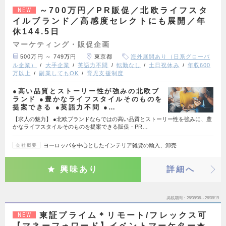
～700万円／PR販促／北欧ライフスタ
NEW
イルブランド／高感度セレクトにも展開／年
休144.5日
マーケティング・販促企画
500万円 ～ 749万円
東京都
海外展開あり（日系グローバ
ル企業）
大手企業
英語力不問
転勤なし
土日祝休み
年収600
万以上
副業してもOK
育児支援制度
●高い品質とストーリー性が強みの北欧ブ
ランド ●豊かなライフスタイルそのものを
提案できる ●英語力不問 ●…
【求人の魅力】 ●北欧ブランドならではの高い品質とストーリー性を強みに、豊
かなライフスタイルそのものを提案できる販促・PR…
ヨーロッパを中心としたインテリア雑貨の輸入、卸売
会社概要
興味あり
詳細へ
掲載期間
26/08/06～26/08/19
東証プライム＊リモート/フレックス可
NEW
【マネーフォワード】イベントマーケター★