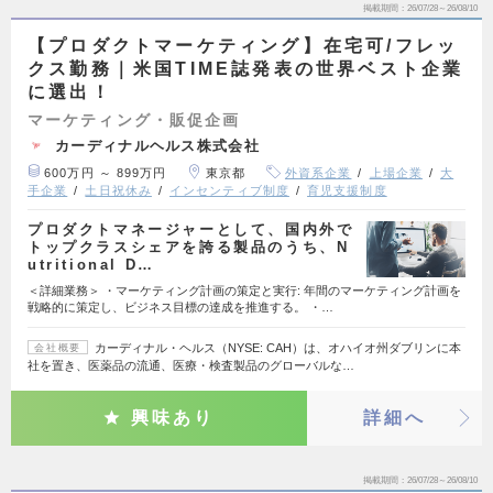
掲載期間
26/07/28～26/08/10
【プロダクトマーケティング】在宅可/フレッ
クス勤務｜米国TIME誌発表の世界ベスト企業
に選出！
マーケティング・販促企画
カーディナルヘルス株式会社
600万円 ～ 899万円
東京都
外資系企業
上場企業
大
手企業
土日祝休み
インセンティブ制度
育児支援制度
プロダクトマネージャーとして、国内外で
トップクラスシェアを誇る製品のうち、N
utritional D…
＜詳細業務＞ ・マーケティング計画の策定と実行: 年間のマーケティング計画を
戦略的に策定し、ビジネス目標の達成を推進する。 ・…
カーディナル・ヘルス（NYSE: CAH）は、オハイオ州ダブリンに本
会社概要
社を置き、医薬品の流通、医療・検査製品のグローバルな…
興味あり
詳細へ
掲載期間
26/07/28～26/08/10