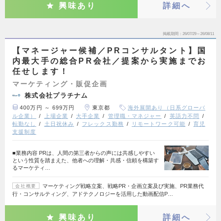
興味あり
詳細へ
掲載期間
26/07/29～26/08/11
【マネージャー候補／PRコンサルタント】国
内最大手の総合PR会社／提案から実施までお
任せします！
マーケティング・販促企画
株式会社プラチナム
400万円 ～ 699万円
東京都
海外展開あり（日系グローバ
ル企業）
上場企業
大手企業
管理職・マネジャー
英語力不問
転勤なし
土日祝休み
フレックス勤務
リモートワーク可能
育児
支援制度
■業務内容 PRは、人間の第三者からの声には共感しやすい
という性質を踏まえた、他者への理解・共感・信頼を構築す
るマーケティ…
マーケティング戦略立案、戦略PR・企画立案及び実施、PR業務代
会社概要
行・コンサルティング、アドテクノロジーを活用した動画配信P…
興味あり
詳細へ