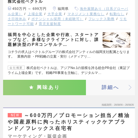
株式会社ベクトル
450万円 ～ 699万円
福岡県
海外展開あり（日系グローバ
ル企業）
上場企業
大手企業
マネジメント業務なし
転勤なし
土日祝休み
ポテンシャル採用（未経験可）
フレックス勤務
リモ
ートワーク可能
育児支援制度
福岡を中心とした企業や行政、スタートア
ップなど、多様なクライアントに対し、課
題解決型のPRコンサルテ…
コチラの求人はベクトルグループの株式会社アンティルの福岡支社配属となりま
す。 業務内容 ・PR戦略の立案・実行（メディアリ…
株式会社ベクトルは、アジアNo.1の規模を誇る総合PR会社（東証プ
会社概要
ライム上場企業）です。 戦略PR事業を主軸に、デジタルマ…
興味あり
詳細へ
掲載期間
26/08/06～26/08/26
～600万円／プロモーション担当／精油
NEW
や国産原料に拘ったホリスティックケアブラ
ンド／フレックス在宅有
マーケティング・販促企画