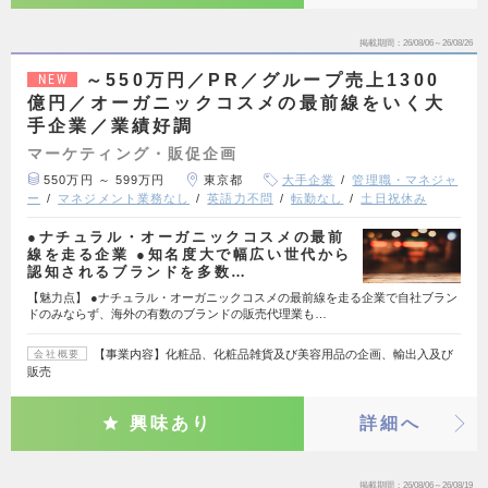
掲載期間
26/08/06～26/08/26
～550万円／PR／グループ売上1300
NEW
億円／オーガニックコスメの最前線をいく大
手企業／業績好調
マーケティング・販促企画
550万円 ～ 599万円
東京都
大手企業
管理職・マネジャ
ー
マネジメント業務なし
英語力不問
転勤なし
土日祝休み
●ナチュラル・オーガニックコスメの最前
線を走る企業 ●知名度大で幅広い世代から
認知されるブランドを多数…
【魅力点】 ●ナチュラル・オーガニックコスメの最前線を走る企業で自社ブラン
ドのみならず、海外の有数のブランドの販売代理業も…
【事業内容】化粧品、化粧品雑貨及び美容用品の企画、輸出入及び
会社概要
販売
興味あり
詳細へ
掲載期間
26/08/06～26/08/19