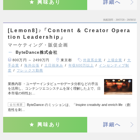
興味あり
詳細へ
掲載期間
26/07/28～26/08/10
[Lemon8]♪「Content ＆ Creator Opera
tion Leadership」
マーケティング・販促企画
ByteDance株式会社
800万円 ～ 2499万円
東京都
外資系企業
上場企業
大
手企業
海外出張
土日祝休み
年収600万以上
インセンティブ制
度
フレックス勤務
業務内容 ・ユーザーインタビューやデータ分析などの手法
を活用し、コンテンツエコシステムを深く理解した上で、日
本市場の特性お…
ByteDance のミッションは、「Inspire creativity and enrich life （創
会社概要
造性を刺…
興味あり
詳細へ