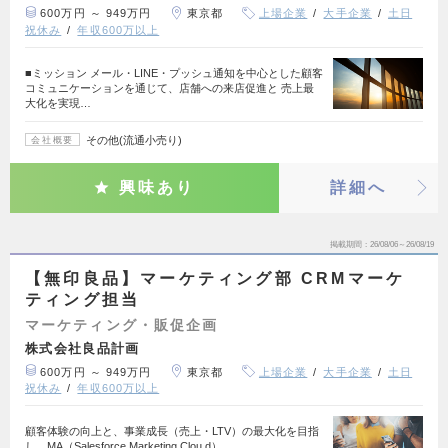
600万円 ～ 949万円
東京都
上場企業
大手企業
土日
祝休み
年収600万以上
■ミッション メール・LINE・プッシュ通知を中心とした顧客
コミュニケーションを通じて、店舗への来店促進と 売上最
大化を実現…
その他(流通小売り)
会社概要
興味あり
詳細へ
掲載期間
26/08/06～26/08/19
【無印良品】マーケティング部 CRMマーケ
ティング担当
マーケティング・販促企画
株式会社良品計画
600万円 ～ 949万円
東京都
上場企業
大手企業
土日
祝休み
年収600万以上
顧客体験の向上と、事業成長（売上・LTV）の最大化を目指
し、MA（Salesforce Marketing Clou d）…