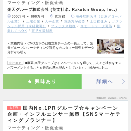
マーケティング・販促企画
楽天グループ株式会社 (英文社名: Rakuten Group, Inc.)
500万円 ～ 899万円
東京都
海外展開あり（日系グローバ
ル企業）
上場企業
大手企業
英語力が必要
土日祝休み
ポテン
シャル採用（未経験可）
フレックス勤務
リモートワーク可能
副
業してもOK
育児支援制度
＜業務内容＞ CMO直下の戦略立案チームの一員として、楽
天グループのマーケティング課題をカスタマー調査やデータ
分析から明ら…
■概要 楽天グループはイノベーションを通じて、人々と社会をエン
会社概要
パワーメントすることを経営の基本理念としています。 国内外にお…
興味あり
詳細へ
掲載期間
26/08/06～26/08/19
国内No.1PRグループ☆キャンペーン
NEW
企画・インフルエンサー施策【SNSマーケテ
ィングプランナー】
マーケティング・販促企画