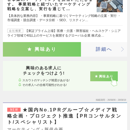
す。 事業戦略と紐づいたマーケティング
戦略を立案し、実行を通じて…
【具体的な業務内容】 ・事業戦略に基づくマーケティング戦略の立案・実行 ・
市場調査・競合調査・データ分析 ・SEO、リスティン…
【東証プライム上場】医療・介護・障害福祉・ヘルスケア・シニア
会社概要
ライフ領域で40以上のサービスを展開するグローバル企業 株式会…
興味あり
詳細へ
興味のある求人に
チェックをつけよう!
興味あり
スカウトのマッチング精度があがる!
その求人への合格可能性がわかる!
掲載期間
26/08/06～26/08/19
★国内No.1PRグループ☆メディア戦
NEW
略企画・プロジェクト推進【PRコンサルタン
ト/スペシャリスト】
マーケティング・販促企画