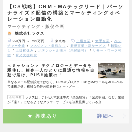
【CS戦略】CRM・MAテックリード｜パーソ
ナライズド配信の構築とマーケティングオペ
レーション自動化
マーケティング・販促企画
株式会社ラクス
550万円 ～ 799万円
東京都
上場企業
大手企業
ベン
チャー企業
マネジメント業務なし
新規事業・新サービス
転勤な
し
土日祝休み
ポテンシャル採用（未経験可）
リモートワーク可
能
育児支援制度
＜ミッション＞ テクノロジーとデータを
駆使し、顧客一人ひとりに最適な情報を自
動で届け、PUSH施策の「…
単なるメール配信設定ではなく、CRMやプロダクトDBとMAツールをAPIレベル
で連携させ、複雑な条件分岐を持つオートメー…
ラクスは、テレビCM放送中の『楽楽精算』『楽楽明細』など、業務
会社概要
が「楽！」になるようなクラウドサービスを複数提供している企…
興味あり
詳細へ