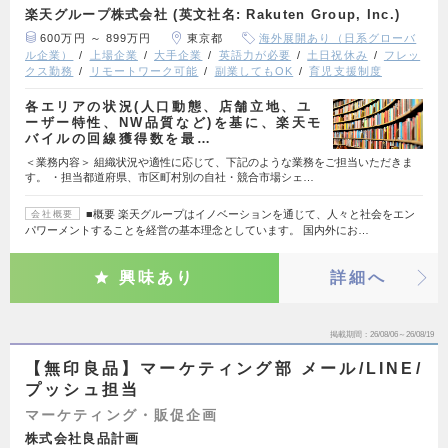
楽天グループ株式会社 (英文社名: Rakuten Group, Inc.)
600万円 ～ 899万円
東京都
海外展開あり（日系グローバ
ル企業）
上場企業
大手企業
英語力が必要
土日祝休み
フレッ
クス勤務
リモートワーク可能
副業してもOK
育児支援制度
各エリアの状況(人口動態、店舗立地、ユ
ーザー特性、NW品質など)を基に、楽天モ
バイルの回線獲得数を最…
＜業務内容＞ 組織状況や適性に応じて、下記のような業務をご担当いただきま
す。 ・担当都道府県、市区町村別の自社・競合市場シェ…
■概要 楽天グループはイノベーションを通じて、人々と社会をエン
会社概要
パワーメントすることを経営の基本理念としています。 国内外にお…
興味あり
詳細へ
掲載期間
26/08/06～26/08/19
【無印良品】マーケティング部 メール/LINE/
プッシュ担当
マーケティング・販促企画
株式会社良品計画