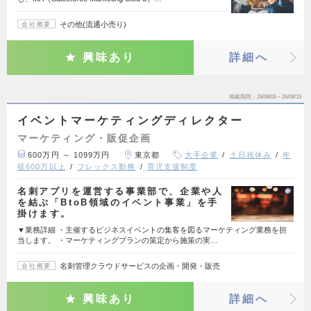
その他(流通小売り)
会社概要
興味あり
詳細へ
掲載期間
26/08/06～26/08/19
イベントマーケティングディレクター
マーケティング・販促企画
600万円 ～ 1099万円
東京都
大手企業
土日祝休み
年
収600万以上
フレックス勤務
育児支援制度
名刺アプリを運営する事業部で、企業や人
を結ぶ「BtoB領域のイベント事業」を手
掛けます。
▼業務詳細 ・主催するビジネスイベントの集客を図るマーケティング業務を担
当します。 ・マーケティングプランの策定から施策の実…
名刺管理クラウドサービスの企画・開発・販売
会社概要
興味あり
詳細へ