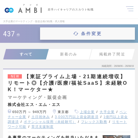
若手ハイキャリアのスカウト転職
大手企業のマーケティング・販促企画の転職・求人情報
437
条件変更
件
すべて
新着のみ
掲載終了間近
掲載期間
26/08/06～26/08/19
【東証プライム上場・21期連続増収】
NEW
リモート◎【介護/医療/福祉SaaS】未経験O
K！マーケター★
マーケティング・販促企画
株式会社エス・エム・エス
650万円 ～ 949万円
東京都
上場企業
大手企業
ベン
チャー企業
土日祝休み
3,000万円以上資金調達済
1億円以上資金
調達済
ポテンシャル採用（未経験可）
フレックス勤務
リモート
ワーク可能
育児支援制度
各事業のマーケティングを担当いただきま