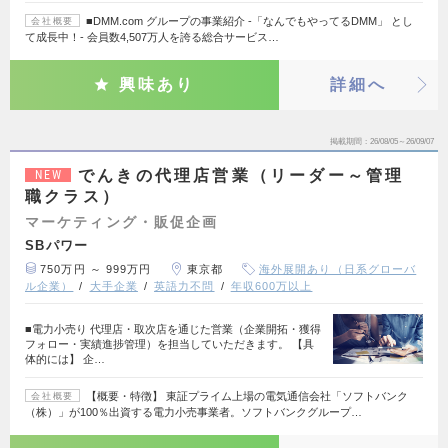
■DMM.com グループの事業紹介 -「なんでもやってるDMM」 とし
会社概要
て成長中！- 会員数4,507万人を誇る総合サービス…
興味あり
詳細へ
掲載期間
26/08/05～26/09/07
でんきの代理店営業（リーダー～管理
NEW
職クラス）
マーケティング・販促企画
SBパワー
750万円 ～ 999万円
東京都
海外展開あり（日系グローバ
ル企業）
大手企業
英語力不問
年収600万以上
■電力小売り 代理店・取次店を通じた営業（企業開拓・獲得
フォロー・実績進捗管理）を担当していただきます。 【具
体的には】 企…
【概要・特徴】 東証プライム上場の電気通信会社「ソフトバンク
会社概要
（株）」が100％出資する電力小売事業者。ソフトバンクグループ…