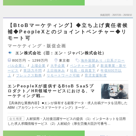
掲載期間
26/07/28～26/08/10
【BtoBマーケティング】◆立ち上げ責任者候
補◆PeopleXとのジョイントベンチャー◆リ
モート可
マーケティング・販促企画
エン株式会社（旧：エン・ジャパン株式会社）
800万円 ～ 1299万円
東京都
海外展開あり（日系グロー
バル企業）
上場企業
大手企業
ベンチャー企業
新規事業・新サ
ービス
英語力不問
土日祝休み
社長・役員直下
年収600万以
上
フレックス勤務
リモートワーク可能
育児支援制度
エンPeopleXが提供するBtoB SaaSプ
ロダクト／HR領域サービスにおける、マ
ーケティング戦…
【具体的な業務内容】 ■エンが保有する顧客データ・求人出稿データを活用した
ABM（アカウントベースドマーケティング）ターゲ…
人材採用・入社後活躍サービスの提供 （1）インターネットを活用
会社概要
した求人求職情報サービス （2）人材紹介（厚生労働大臣許可番号…