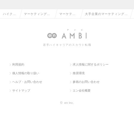
ハイクラ
マーケティング・
マーケティ
大手企業のマーケティング・
ス求人TO
販促企画・商品開
ング・販促
販促企画の転職・求人情報一
P
発系
企画
覧
若手ハイキャリアのスカウト転職
利用規約
求人情報に関するポリシー
個人情報の取り扱い
推奨環境
ヘルプ・お問い合わせ
参画のお問い合わせ
サイトマップ
エン会社概要
©
en Inc.