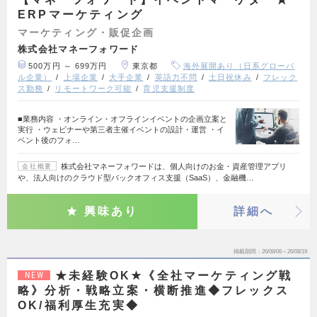
ERPマーケティング
マーケティング・販促企画
株式会社マネーフォワード
500万円 ～ 699万円
東京都
海外展開あり（日系グローバ
ル企業）
上場企業
大手企業
英語力不問
土日祝休み
フレック
ス勤務
リモートワーク可能
育児支援制度
■業務内容 ・オンライン・オフラインイベントの企画立案と
実行 ・ウェビナーや第三者主催イベントの設計・運営 ・イ
ベント後のフォ…
株式会社マネーフォワードは、個人向けのお金・資産管理アプリ
会社概要
や、法人向けのクラウド型バックオフィス支援（SaaS）、金融機…
興味あり
詳細へ
掲載期間
26/08/06～26/08/19
★未経験OK★《全社マーケティング戦
NEW
略》分析・戦略立案・横断推進◆フレックス
OK/福利厚生充実◆