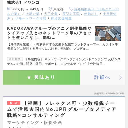
株式会社ドワンゴ
500万円 ～ 649万円
東京都
海外展開あり（日系グローバ
ル企業）
上場企業
大手企業
英語力不問
転勤なし
土日祝休
み
リモートワーク可能
育児支援制度
KADOKAWAグループのアニメ制作機能や
タイアップ先とのネットワーク等のアセッ
トを使いこなし、能動…
【具体的な業務】 ・権利を有する楽曲を配信プラットフォーマー、カラオケ事
業者などに展開するライツにおける企画制作、プロデュ…
【事業内容】 ネットワークエンタテインメントコンテンツ 及びシス
会社概要
テムの企画、開発、運用、サポート、コンサルティング 【会社特長…
興味あり
詳細へ
掲載期間
26/08/06～26/08/19
【福岡】フレックス可・少数精鋭チー
NEW
ムで活躍★国内No.1PRグループ☆メディア
戦略×コンサルティング
マーケティング・販促企画