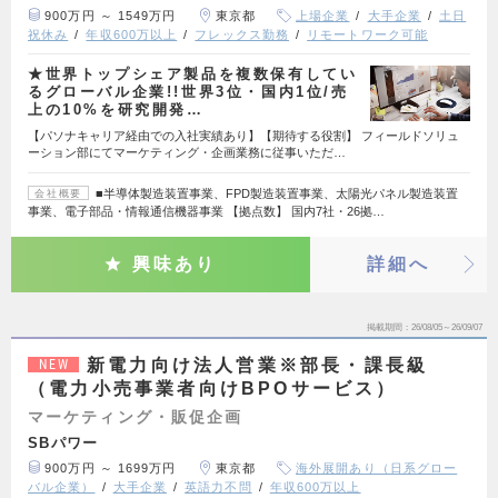
900万円 ～ 1549万円
東京都
上場企業
大手企業
土日
祝休み
年収600万以上
フレックス勤務
リモートワーク可能
★世界トップシェア製品を複数保有してい
るグローバル企業!!世界3位・国内1位/売
上の10%を研究開発…
【パソナキャリア経由での入社実績あり】【期待する役割】 フィールドソリュ
ーション部にてマーケティング・企画業務に従事いただ…
■半導体製造装置事業、FPD製造装置事業、太陽光パネル製造装置
会社概要
事業、電子部品・情報通信機器事業 【拠点数】 国内7社・26拠…
興味あり
詳細へ
掲載期間
26/08/05～26/09/07
新電力向け法人営業※部長・課長級
NEW
（電力小売事業者向けBPOサービス）
マーケティング・販促企画
SBパワー
900万円 ～ 1699万円
東京都
海外展開あり（日系グロー
バル企業）
大手企業
英語力不問
年収600万以上