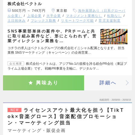
株式会社ベクトル
500万円 ～ 749万円
東京都
海外展開あり（日系グローバ
ル企業）
上場企業
大手企業
マネジメント業務なし
転勤なし
土日祝休み
フレックス勤務
リモートワーク可能
育児支援制度
SNS事業部単体の案件や、PRチームと共
に取り組み案件など、形にとらわれず、営
業ディレクション業務を…
コチラの求人はベクトルグループの株式会社イニシャル配属となります。 担当
業務 SNSマーケティング（キャンペーン）の企画営業…
株式会社ベクトルは、アジアNo.1の規模を誇る総合PR会社（東証プ
会社概要
ライム上場企業）です。 戦略PR事業を主軸に、デジタルマ…
興味あり
詳細へ
掲載期間
26/08/06～26/08/19
ライセンスアウト最大化を担う【TikT
NEW
ok×音楽グロース】音楽配信プロモーショ
ン・マーケティング担当
マーケティング・販促企画