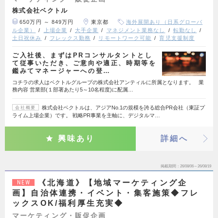
株式会社ベクトル
650万円 ～ 849万円
東京都
海外展開あり（日系グローバ
ル企業）
上場企業
大手企業
マネジメント業務なし
転勤なし
土日祝休み
フレックス勤務
リモートワーク可能
育児支援制度
ご入社後、まずはPRコンサルタントとし
て従事いただき、ご意向や適正、時期等を
鑑みてマネージャーへの登…
コチラの求人はベクトルグループの株式会社アンティルに所属となります。 業
務内容 営業部(１部署あたり5～10名程度)に配属…
株式会社ベクトルは、アジアNo.1の規模を誇る総合PR会社（東証プ
会社概要
ライム上場企業）です。 戦略PR事業を主軸に、デジタルマ…
興味あり
詳細へ
掲載期間
26/08/06～26/08/19
《北海道》【地域マーケティング企
NEW
画】自治体連携・イベント・集客施策◆フレ
ックスOK/福利厚生充実◆
マーケティング・販促企画