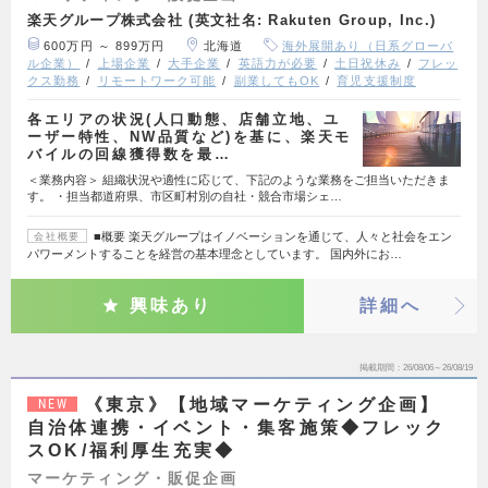
楽天グループ株式会社 (英文社名: Rakuten Group, Inc.)
600万円 ～ 899万円
北海道
海外展開あり（日系グローバ
ル企業）
上場企業
大手企業
英語力が必要
土日祝休み
フレッ
クス勤務
リモートワーク可能
副業してもOK
育児支援制度
各エリアの状況(人口動態、店舗立地、ユ
ーザー特性、NW品質など)を基に、楽天モ
バイルの回線獲得数を最…
＜業務内容＞ 組織状況や適性に応じて、下記のような業務をご担当いただきま
す。 ・担当都道府県、市区町村別の自社・競合市場シェ…
■概要 楽天グループはイノベーションを通じて、人々と社会をエン
会社概要
パワーメントすることを経営の基本理念としています。 国内外にお…
興味あり
詳細へ
掲載期間
26/08/06～26/08/19
《東京》【地域マーケティング企画】
NEW
自治体連携・イベント・集客施策◆フレック
スOK/福利厚生充実◆
マーケティング・販促企画