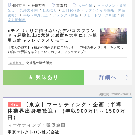
400万円 ～ 649万円
東京都
大手企業
マネジメント業務
なし
英語力不問
転勤なし
土日祝休み
ポテンシャル採用（未経
験可）
年収600万以上
フレックス勤務
リモートワーク可能
育
児支援制度
●モノづくりに拘りぬいたデパコスブラン
ド ●経験以上に意欲と感度を大事にした採
用方針 ●フレックスリモー…
【求人の魅力】 ●精油や国産原料にこだわり、「本物のモノづくり」を追求し、
独自の世界観を確立しているホリスティックケアブラ…
化粧品の製造販売
会社概要
興味あり
詳細へ
掲載期間
26/08/05～26/08/18
【東京】マーケティング・企画（半導
NEW
体業界出身者歓迎）（年収900万円～1500万
円）
マーケティング・販促企画
東京エレクトロン株式会社