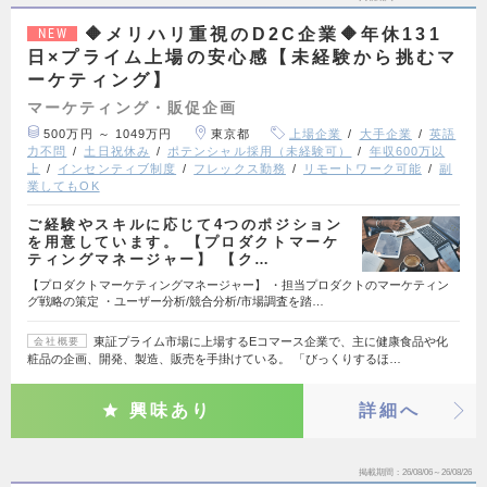
🔶メリハリ重視のD2C企業🔶年休131
NEW
日×プライム上場の安心感【未経験から挑むマ
ーケティング】
マーケティング・販促企画
500万円 ～ 1049万円
東京都
上場企業
大手企業
英語
力不問
土日祝休み
ポテンシャル採用（未経験可）
年収600万以
上
インセンティブ制度
フレックス勤務
リモートワーク可能
副
業してもOK
ご経験やスキルに応じて4つのポジション
を用意しています。 【プロダクトマーケ
ティングマネージャー】 【ク…
【プロダクトマーケティングマネージャー】 ・担当プロダクトのマーケティン
グ戦略の策定 ・ユーザー分析/競合分析/市場調査を踏…
東証プライム市場に上場するEコマース企業で、主に健康食品や化
会社概要
粧品の企画、開発、製造、販売を手掛けている。 「びっくりするほ…
興味あり
詳細へ
掲載期間
26/08/06～26/08/26