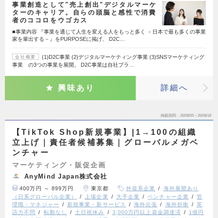
事業創造として"売上創出"デジタルマーケ
ターのキャリア。自らの頭脳と感性で消費
者のココロをウゴカス
■事業内容 『事業を通じて人生を変える人をもっと多く －日本で最も多くの事業
家を輩出する－』をPURPOSEに掲げ、 D2C…
(1)D2C事業 (2)デジタルマーケティング事業 (3)SNSマーケティング
会社概要
事業 の3つの事業を展開。 D2C事業は自社ブラ…
興味あり
詳細へ
掲載期間
26/08/05～26/08/18
【TikTok Shop新規事業】|1→100の組織
立上げ｜責任者候補募集｜グローバルメガベ
ンチャー
マーケティング・販促企画
AnyMind Japan株式会社
400万円 ～ 899万円
東京都
外資系企業
海外展開あり
（日系グローバル企業）
上場企業
大手企業
ベンチャー企業
管
理職・マネジャー
新規事業・新サービス
海外出張
海外折衝
英
語力不問
転勤なし
土日祝休み
3,000万円以上資金調達済
1億円