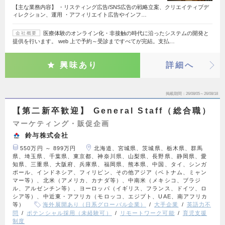
【主な業務内容】 ・リスティング広告/SNS広告の戦略立案、クリエイティブデ
ィレクション、運用 ・アフィリエイト広告やインフ…
医療体験のオンライン化・非接触の時代に沿ったシステムの開発と
会社概要
提供を行います。 web 上で予約～受診まですべてが完結。支払…
興味あり
詳細へ
掲載期間
26/08/05～26/08/18
【第二新卒歓迎】 General Staff（総合職）
マーケティング・販促企画
鈴与株式会社
550万円 ～ 899万円
北海道、宮城県、茨城県、栃木県、群馬
県、埼玉県、千葉県、東京都、神奈川県、山梨県、長野県、静岡県、愛
知県、三重県、大阪府、兵庫県、福岡県、熊本県、中国、タイ、シンガ
ポール、インドネシア、フィリピン、その他アジア（ベトナム、ミャン
マー等）、北米（アメリカ、カナダ等）、中南米（メキシコ、ブラジ
ル、アルゼンチン等）、ヨーロッパ（イギリス、フランス、ドイツ、ロ
シア等）、中近東・アフリカ（モロッコ、エジプト、UAE、南アフリカ
等）
海外展開あり（日系グローバル企業）
大手企業
英語力不
問
ポテンシャル採用（未経験可）
リモートワーク可能
育児支援
制度