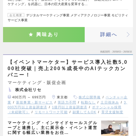
ケティング」を武器に、日本の巨大産業を変革する…
デジタルマーケティング事業 メディアテクノロジー事業 モビリティ
会社概要
サービス事業
興味あり
詳細へ
掲載期間
26/08/03～26/08/16
【イベントマーケター】サービス導入社数5,0
00社突破｜売上200％成長中のAIテックカン
パニー！
マーケティング・販促企画
株式会社リセ
400万円 ～ 699万円
東京都
株式公開準備
ベンチャー企
業
新規事業・新サービス
英語力不問
転勤なし
土日祝休み
3,
000万円以上資金調達済
1億円以上資金調達済
ポテンシャル採用
（未経験可）
リモートワーク可能
副業してもOK
育児支援制度
マーケティング・インサイドセールスグル
ープと連携し、主に展示会・イベント運営
に関する幅広い業務をお任…