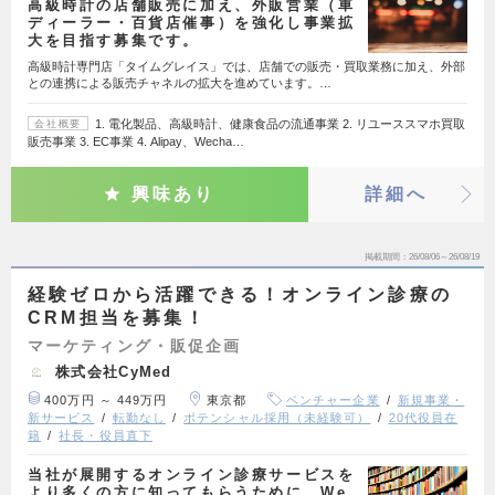
高級時計の店舗販売に加え、外販営業（車
ディーラー・百貨店催事）を強化し事業拡
大を目指す募集です。
高級時計専門店「タイムグレイス」では、店舗での販売・買取業務に加え、外部
との連携による販売チャネルの拡大を進めています。…
1. 電化製品、高級時計、健康食品の流通事業 2. リユーススマホ買取
会社概要
販売事業 3. EC事業 4. Alipay、Wecha…
興味あり
詳細へ
掲載期間
26/08/06～26/08/19
経験ゼロから活躍できる！オンライン診療の
CRM担当を募集！
マーケティング・販促企画
株式会社CyMed
400万円 ～ 449万円
東京都
ベンチャー企業
新規事業・
新サービス
転勤なし
ポテンシャル採用（未経験可）
20代役員在
籍
社長・役員直下
当社が展開するオンライン診療サービスを
より多くの方に知ってもらうために、We