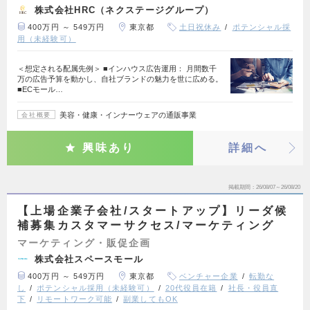
株式会社HRC（ネクステージグループ）
400万円 ～ 549万円
東京都
土日祝休み
ポテンシャル採
用（未経験可）
＜想定される配属先例＞ ■インハウス広告運用： 月間数千
万の広告予算を動かし、自社ブランドの魅力を世に広める。
■ECモール…
美容・健康・インナーウェアの通販事業
会社概要
興味あり
詳細へ
掲載期間
26/08/07～26/08/20
【上場企業子会社/スタートアップ】リーダ候
補募集カスタマーサクセス/マーケティング
マーケティング・販促企画
株式会社スペースモール
400万円 ～ 549万円
東京都
ベンチャー企業
転勤な
し
ポテンシャル採用（未経験可）
20代役員在籍
社長・役員直
下
リモートワーク可能
副業してもOK