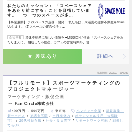
私たちのミッション： 「スペースシェア
をあたり前にする」ことを目指していま
す。 一つ一つのスペースが多…
【事業展開】 (1)スペースの企画・開発： 私たちは、未活用の遊休不動産をValue
Upします。 (2)スペースの運営代行：…
遊休不動産に新しい価値を ■MISSION / 使命 「スペースシェアをあ
会社概要
たりまえに」 相続した不動産、カフェの営業時間外、普…
興味あり
詳細へ
掲載期間
26/08/07～26/08/20
【フルリモート】スポーツマーケティングの
プロジェクトマネージャー
マーケティング・販促企画
Fan Circle株式会社
400万円 ～ 599万円
東京都
ベンチャー企業
新規事業・
新サービス
英語力不問
土日祝休み
ポテンシャル採用（未経験
可）
20代役員在籍
社長・役員直下
リモートワーク可能
副業し
てもOK