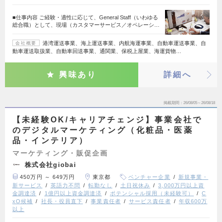
■仕事内容 ご経験・適性に応じて、General Staff（いわゆる
総合職）として、現場（カスタマーサービス／オペレーシ…
港湾運送事業、海上運送事業、内航海運事業、自動車運送事業、自
会社概要
動車運送取扱業、自動車回送事業、通関業、保税上屋業、海運貨物…
興味あり
詳細へ
掲載期間
26/08/05～26/08/18
【未経験OK/キャリアチェンジ】事業会社で
のデジタルマーケティング（化粧品・医薬
品・インテリア）
マーケティング・販促企画
株式会社giobai
450万円 ～ 649万円
東京都
ベンチャー企業
新規事業・
新サービス
英語力不問
転勤なし
土日祝休み
3,000万円以上資
金調達済
1億円以上資金調達済
ポテンシャル採用（未経験可）
C
xO候補
社長・役員直下
事業責任者
サービス責任者
年収600万
以上