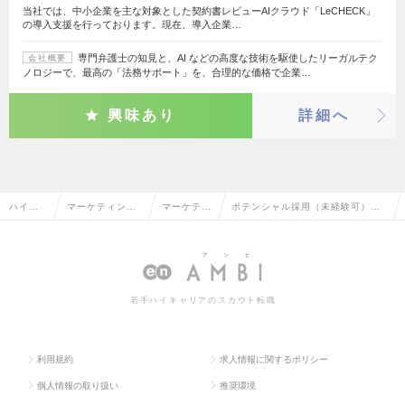
当社では、中小企業を主な対象とした契約書レビューAIクラウド「LeCHECK」
の導入支援を行っております。現在、導入企業…
専門弁護士の知見と、AI などの高度な技術を駆使したリーガルテク
会社概要
ノロジーで、最高の「法務サポート」を、合理的な価格で企業…
興味あり
詳細へ
ハイク
マーケティン
マーケティ
ポテンシャル採用（未経験可）の
ラス求
グ・販促企画・
ング・販促
マーケティング・販促企画の転
人TOP
商品開発系
企画
職・求人情報一覧
若手ハイキャリアのスカウト転職
利用規約
求人情報に関するポリシー
個人情報の取り扱い
推奨環境