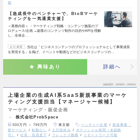
能
【急成長中のベンチャーで、BtoBマーケ
ティングを一気通貫支援】
＜業務内容＞ ・マーケティング戦略・コンテンツ施策のプ
ロデュース/企画 →顧客のコンテンツ制作の目的やKPIを理解
し、全体企…
当社は「ビジネスコンテンツのプロフェッショナルとして事業成長
会社概要
を実現する」を掲げ、イベントや動画などのビジネスコンテンツの…
興味あり
詳細へ
掲載期間
26/08/03～26/08/16
上場企業の生成AI系SaaS新規事業のマーケ
ティング支援担当【マネージャー候補】
マーケティング・販促企画
株式会社ProbSpace
500万円 ～ 799万円
東京都
ベンチャー企業
新規事業・
新サービス
転勤なし
土日祝休み
ポテンシャル採用（未経験
可）
社長・役員直下
フレックス勤務
リモートワーク可能