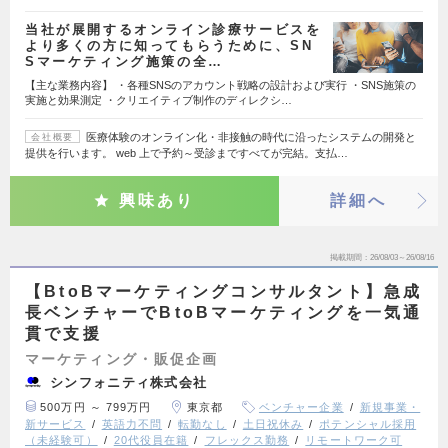
当社が展開するオンライン診療サービスを
より多くの方に知ってもらうために、SN
Sマーケティング施策の全…
【主な業務内容】 ・各種SNSのアカウント戦略の設計および実行 ・SNS施策の
実施と効果測定 ・クリエイティブ制作のディレクシ…
医療体験のオンライン化・非接触の時代に沿ったシステムの開発と
会社概要
提供を行います。 web 上で予約～受診まですべてが完結。支払…
興味あり
詳細へ
掲載期間
26/08/03～26/08/16
【BtoBマーケティングコンサルタント】急成
長ベンチャーでBtoBマーケティングを一気通
貫で支援
マーケティング・販促企画
シンフォニティ株式会社
500万円 ～ 799万円
東京都
ベンチャー企業
新規事業・
新サービス
英語力不問
転勤なし
土日祝休み
ポテンシャル採用
（未経験可）
20代役員在籍
フレックス勤務
リモートワーク可