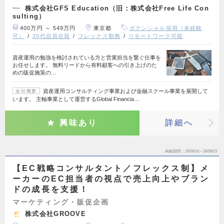
株式会社GFS Education（旧：株式会社Free Life Con
sulting）
400万円 ～ 549万円
東京都
ポテンシャル採用（未経験
可）
20代役員在籍
フレックス勤務
リモートワーク可能
資産運用の勉強を検討されている方と営業担当を繋ぐ仕事を
お任せします。 無料リードから有料顧客への引き上げのた
めの販促施策の…
資産運用コンサルティング事業および金融スクール事業を展開して
会社概要
います。 主軸事業として運営するGlobal Financia…
興味あり
詳細へ
掲載期間
26/08/10～26/08/23
【EC戦略コンサルタント／フレックス制】メ
ーカーのEC担当者の視点で売上向上やブラン
ドの成長を支援！
マーケティング・販促企画
株式会社GROOVE