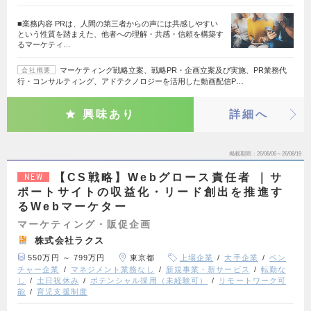
■業務内容 PRは、人間の第三者からの声には共感しやすい
という性質を踏まえた、他者への理解・共感・信頼を構築す
るマーケティ…
マーケティング戦略立案、戦略PR・企画立案及び実施、PR業務代
会社概要
行・コンサルティング、アドテクノロジーを活用した動画配信P…
興味あり
詳細へ
掲載期間
26/08/06～26/08/19
【CS戦略】Webグロース責任者 ｜サ
NEW
ポートサイトの収益化・リード創出を推進す
るWebマーケター
マーケティング・販促企画
株式会社ラクス
550万円 ～ 799万円
東京都
上場企業
大手企業
ベン
チャー企業
マネジメント業務なし
新規事業・新サービス
転勤な
し
土日祝休み
ポテンシャル採用（未経験可）
リモートワーク可
能
育児支援制度