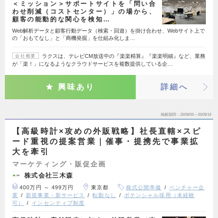
＜ミッション＞サポートサイトを「問い合
わせ削減（コストセンター）」の場から、
顧客の能動的な関心を検知…
Web解析データと顧客行動データ（検索・回遊）を掛け合わせ、Webサイト上で
の「おもてなし」と「商機発掘」を仕組み化しま…
ラクスは、テレビCM放送中の『楽楽精算』『楽楽明細』など、業務
会社概要
が「楽！」になるようなクラウドサービスを複数提供している企…
興味あり
詳細へ
掲載期間
26/08/06～26/08/19
【高級時計×攻めの外販戦略】社長直轄×スピ
ード重視の提案営業｜催事・提携先で事業拡
大を牽引
マーケティング・販促企画
株式会社三木森
400万円 ～ 499万円
東京都
株式公開準備
ベンチャー企
業
新規事業・新サービス
転勤なし
ポテンシャル採用（未経験
可）
インセンティブ制度