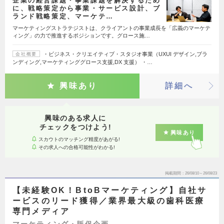
企業の経営課題・事業課題を解決するため
に、戦略策定から事業・サービス設計、ブ
ランド戦略策定、マーケテ…
マーケティングストラテジストは、クライアントの事業成長を「広義のマーケテ
ィング」の力で推進するポジションです。グロース施…
・ビジネス・クリエイティブ・スタジオ事業（UXUI デザイン,ブラ
会社概要
ンディング,マーケティンググロース支援,DX 支援） ・…
興味あり
詳細へ
興味のある求人に
チェックをつけよう!
興味あり
スカウトのマッチング精度があがる!
その求人への合格可能性がわかる!
掲載期間
26/08/10～26/08/23
【未経験OK！BtoBマーケティング】自社サ
ービスのリード獲得／業界最大級の歯科医療
専門メディア
マーケティング・販促企画