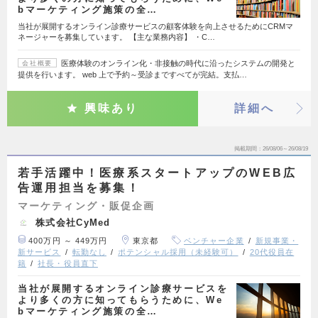
bマーケティング施策の全…
当社が展開するオンライン診療サービスの顧客体験を向上させるためにCRMマ
ネージャーを募集しています。 【主な業務内容】 ・C…
医療体験のオンライン化・非接触の時代に沿ったシステムの開発と
会社概要
提供を行います。 web 上で予約～受診まですべてが完結。支払…
興味あり
詳細へ
掲載期間
26/08/06～26/08/19
若手活躍中！医療系スタートアップのWEB広
告運用担当を募集！
マーケティング・販促企画
株式会社CyMed
400万円 ～ 449万円
東京都
ベンチャー企業
新規事業・
新サービス
転勤なし
ポテンシャル採用（未経験可）
20代役員在
籍
社長・役員直下
当社が展開するオンライン診療サービスを
より多くの方に知ってもらうために、We
bマーケティング施策の全…