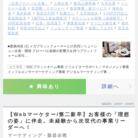
（日系グローバル企業）
上場企業
株式公開準備
大手企業
ベン
チャー企業
管理職・マネジャー
新規事業・新サービス
海外出
張
海外折衝
英語力不問
転勤なし
土日祝休み
3,000万円以上
資金調達済
1億円以上資金調達済
ポテンシャル採用（未経験可）
20代役員在籍
社長・役員直下
事業責任者
サービス責任者
海外
転勤
年収600万以上
インセンティブ制度
副業してもOK
育児支
援制度
■業務内容 (1) メガプラットフォーマーとの共同ソリューシ
ョン企画・開発 グローバル規模の影響力を持つプラットフ
ォーム各社…
D2Cプラットホーム事業 クリエイターサポート／マネジメント事業
会社概要
インフルエンサーマーケティング事業 デジタルマーケティング事…
興味あり
詳細へ
掲載期間
26/08/07～26/08/20
【Webマーケター/第二新卒】お客様の「理想
の姿」に伴走。未経験から次世代の事業リー
ダーへ！
マーケティング・販促企画