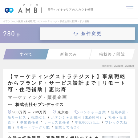
若手ハイキャリアのスカウト転職
ポテンシャル採用（未経験可）のマーケティング・販促企画の転職・求人情報
280
条件変更
件
すべて
新着のみ
掲載終了間近
掲載期間
26/08/10～26/08/23
【マーケティングストラテジスト】事業戦略
からブランド・サービス設計まで｜リモート
可・住宅補助｜恵比寿
マーケティング・販促企画
株式会社セブンデックス
500万円 ～ 799万円
東京都
ベンチャー企業
新規事業・
新サービス
転勤なし
ポテンシャル採用（未経験可）
社長・役員
直下
事業責任者
サービス責任者
年収600万以上
フレックス勤
務
リモートワーク可能
副業してもOK