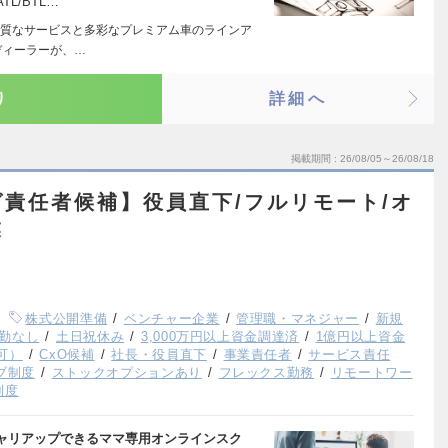
L/BTL…
質なサービスと多彩なプレミアム車のラインア
ディーラーが、…
り
詳細へ
掲載期間
26/08/05～26/08/18
責任者候補】役員直下/フルリモート/オ
業
株式公開準備
ベンチャー企業
管理職・マネジャー
新規
勤なし
土日祝休み
3,000万円以上資金調達済
1億円以上資金
可）
CxO候補
社長・役員直下
事業責任者
サービス責任
ブ制度
ストックオプションあり
フレックス勤務
リモートワー
制度
ャリアップできるママ専用オンラインスク