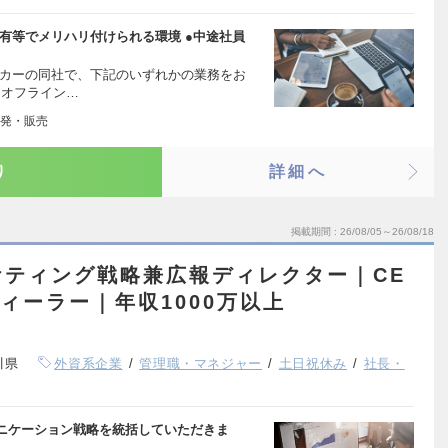
宅有等でメリハリ付けられる環境 ●中途社員
ーカーの同社で、下記のいずれかの業務をお
（オフライン…
発・販売
り
詳細へ
掲載期間
26/08/05～26/08/18
ケティング戦略兼広報ディレクター｜CE
ィーラー｜年収1000万以上
川県
外資系企業
管理職・マネジャー
土日祝休み
社長・
ニケーション戦略を統括していただきま