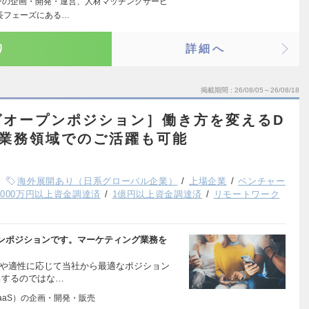
ンの企画・開発・運営、人材マッチングサービ
長フェーズにある…
り
詳細へ
掲載期間
26/08/05～26/08/18
グオープンポジション］働き方を変えるD
な業務領域でのご活躍も可能
海外展開あり（日系グローバル企業）
上場企業
ベンチャー
,000万円以上資金調達済
1億円以上資金調達済
リモートワーク
ンポジションです。マーケティング業務を
験や適性に応じて当社から最適なポジション
当するのではな…
aaS）の企画・開発・販売