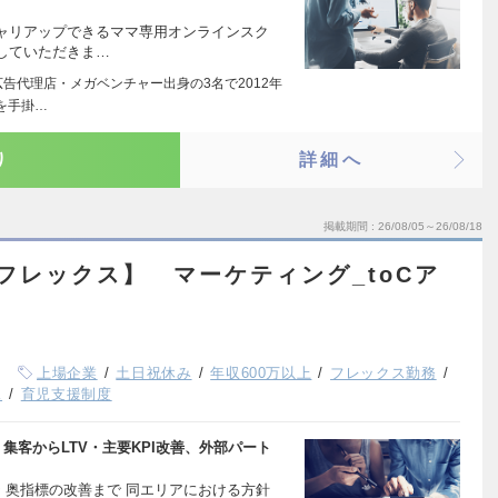
ャリアップできるママ専用オンラインスク
していただきま…
告代理店・メガベンチャー出身の3名で2012年
を手掛…
り
詳細へ
掲載期間
26/08/05～26/08/18
フレックス】 マーケティング_toCア
上場企業
土日祝休み
年収600万以上
フレックス勤務
K
育児支援制度
集客からLTV・主要KPI改善、外部パート
~ 奥指標の改善まで 同エリアにおける方針