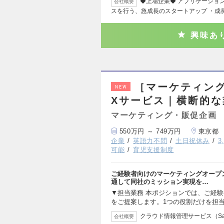
◆上場企業◆ アプリケーショ
会社概要
スを行う、急成長のスタートアップ ・成
興味あ
［マーケティン
NEW
Xサービス｜横断的
マーケティング・販促企画
550万円 ～ 749万円
東京都
企業
英語力不問
土日祝休み
3
可能
育児支援制度
ご経験者向けのマーケティングオープ
通して同社のミッション実現を…
▼担当業務 本ポジションでは、ご経
をご提案します。1つの役割だけを担
クラウド情報管理サービス（S
会社概要