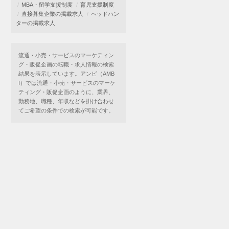
MBA・留学支援制度
育児支援制度
直接募集企業の掲載求人
ヘッドハン
ターの掲載求人
流通・小売・サービスのマーケティン
グ・販促企画の転職・求人情報の検索
結果を表示しています。アンビ（AMB
I）では流通・小売・サービスのマーケ
ティング・販促企画のように、業界、
勤務地、職種、年収などを掛け合わせ
てご希望の条件での検索が可能です。