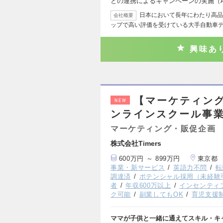
との連携によるキャンペーンの実施（AT
日本において長年にわたり高品
会社概要
ップで高い評価を受けている大手自動車
興味あ
【マーケティング
NEW
ンラインスクール事
マーケティング・販促企画
株式会社Timers
600万円 ～ 899万円
東京都
事業・新サービス
英語力不問
転
調達済
ポテンシャル採用（未経験
者
年収600万以上
インセンティ
ク可能
副業してもOK
育児支援
ママが子供と一緒に通えてスキル・キ