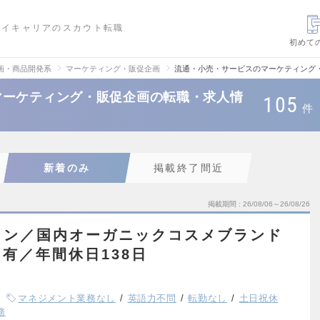
ハイキャリアのスカウト転職
初めて
画・商品開発系
マーケティング・販促企画
流通・小売・サービスのマーケティング
マーケティング・販促企画の転職・求人情
105
件
新着のみ
掲載終了間近
掲載期間
26/08/06～26/08/26
ョン／国内オーガニックコスメブランド
有／年間休日138日
マネジメント業務なし
英語力不問
転勤なし
土日祝休
務