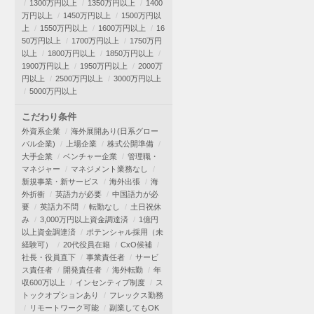
1300万円以上
1350万円以上
1400
万円以上
1450万円以上
1500万円以
上
1550万円以上
1600万円以上
16
50万円以上
1700万円以上
1750万円
以上
1800万円以上
1850万円以上
1900万円以上
1950万円以上
2000万
円以上
2500万円以上
3000万円以上
5000万円以上
こだわり条件
外資系企業
海外展開あり(日系グロー
バル企業)
上場企業
株式公開準備
大手企業
ベンチャー企業
管理職・
マネジャー
マネジメント業務なし
新規事業・新サービス
海外出張
海
外折衝
英語力が必要
中国語力が必
要
英語力不問
転勤なし
土日祝休
み
3,000万円以上資金調達済
1億円
以上資金調達済
ポテンシャル採用（未
経験可）
20代役員在籍
CxO候補
社長・役員直下
事業責任者
サービ
ス責任者
開発責任者
海外転勤
年
収600万以上
インセンティブ制度
ス
トックオプションあり
フレックス勤務
リモートワーク可能
副業してもOK