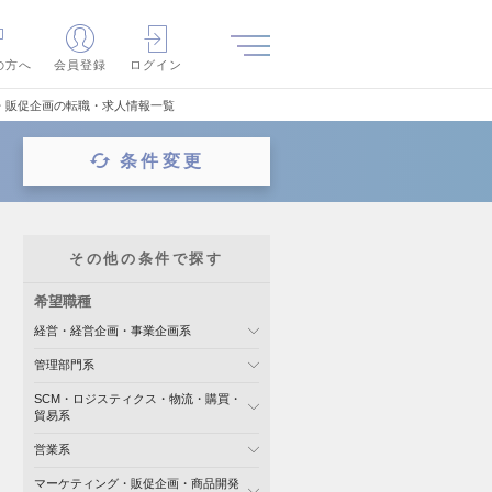
の方へ
会員登録
ログイン
・販促企画の転職・求人情報一覧
条件変更
その他の条件で探す
希望職種
経営・経営企画・事業企画系
管理部門系
SCM・ロジスティクス・物流・購買・
貿易系
営業系
マーケティング・販促企画・商品開発