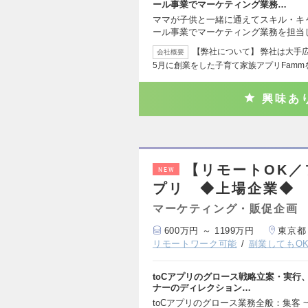
ール事業でマーケティング業務…
ママが子供と一緒に通えてスキル・キ
ール事業でマーケティング業務を担当
【弊社について】 弊社は大手広
会社概要
5月に創業をした子育て家族アプリFamm
興味あ
【リモートOK／
NEW
プリ ◆上場企業◆
マーケティング・販促企画
600万円 ～ 1199万円
東京都
リモートワーク可能
副業してもO
toCアプリのグロース戦略立案・実行、
ナーのディレクション…
toCアプリのグロース業務全般：集客 