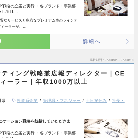
グ戦略の立案と実行 ・各ブランド・事業部
L/BTL…
質なサービスと多彩なプレミアム車のラインア
ディーラーが、…
り
詳細へ
掲載期間
26/08/05～26/08/18
ケティング戦略兼広報ディレクター｜CE
ィーラー｜年収1000万以上
川県
外資系企業
管理職・マネジャー
土日祝休み
社長・
ニケーション戦略を統括していただきま
グ戦略の立案と実行 ・各ブランド・事業部