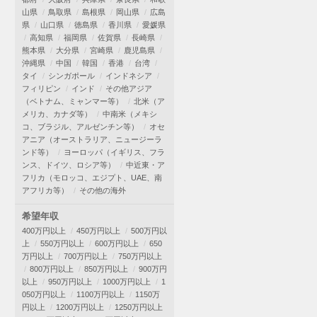
山県
鳥取県
島根県
岡山県
広島
県
山口県
徳島県
香川県
愛媛県
高知県
福岡県
佐賀県
長崎県
熊本県
大分県
宮崎県
鹿児島県
沖縄県
中国
韓国
香港
台湾
タイ
シンガポール
インドネシア
フィリピン
インド
その他アジア
（ベトナム、ミャンマー等）
北米（ア
メリカ、カナダ等）
中南米（メキシ
コ、ブラジル、アルゼンチン等）
オセ
アニア（オーストラリア、ニュージーラ
ンド等）
ヨーロッパ（イギリス、フラ
ンス、ドイツ、ロシア等）
中近東・ア
フリカ（モロッコ、エジプト、UAE、南
アフリカ等）
その他の海外
希望年収
400万円以上
450万円以上
500万円以
上
550万円以上
600万円以上
650
万円以上
700万円以上
750万円以上
800万円以上
850万円以上
900万円
以上
950万円以上
1000万円以上
1
050万円以上
1100万円以上
1150万
円以上
1200万円以上
1250万円以上