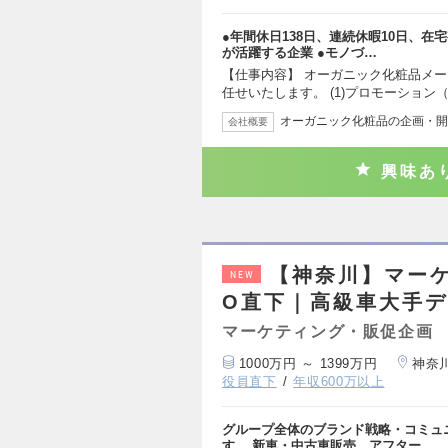
●年間休日138日、連続休暇10日、在
が活躍する企業 ●モノづ…
【仕事内容】 オーガニック化粧品メ
任せいたします。 (1)プロモーション
オーガニック化粧品の企画・開
会社概要
興味あ
【神奈川】マー
NEW
O直下｜高級車大手デ
マーケティング・販促企画
1000万円 ～ 1399万円
神奈
役員直下
年収600万以上
グループ全体のブランド戦略・コミュ
す。 新車・中古車販売、アフター…