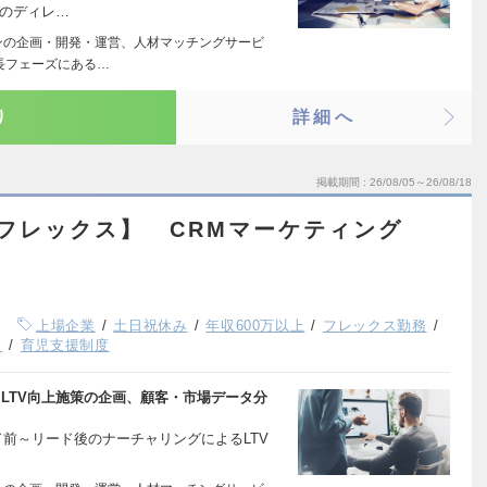
ーのディレ…
ンの企画・開発・運営、人材マッチングサービ
長フェーズにある…
り
詳細へ
掲載期間
26/08/05～26/08/18
／フレックス】 CRMマーケティング
上場企業
土日祝休み
年収600万以上
フレックス勤務
K
育児支援制度
行、LTV向上施策の企画、顧客・市場データ分
リード前～リード後のナーチャリングによるLTV