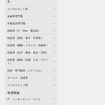
系
コンサルタント系
金融系専門職
不動産系専門職
技術系（IT・Web・通信系）
技術系（電気・電子・半導体）
技術系（機械・メカトロ・自動車）
技術系（化学・素材・食品・衣料）
技術系（建築・設備・土木・プラン
ト）
技術・専門職系（メディカル）
サービス・流通系
クリエイティブ系
希望業種
IT・インターネット・ゲーム