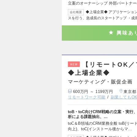
立案のオーナーシップ 外部パートナ
◆上場企業◆ アプリケーショ
会社概要
スを行う、急成長のスタートアップ ・成
興味あ
【リモートOK
NEW
◆上場企業◆
マーケティング・販促企画
600万円 ～ 1199万円
東京都
リモートワーク可能
副業してもO
toB・toC向けCRM戦略の立案・実
析による課題抽出、…
toC＆B領域のCRM業務全般 toB(
向上)、toC(インストール後からマ…