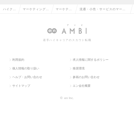
ハイクラ
マーケティング・
マーケティ
流通・小売・サービスのマーケ
ス求人T
販促企画・商品開
ング・販促
ティング・販促企画の転職・求
OP
発系
企画
人情報一覧
若手ハイキャリアのスカウト転職
利用規約
求人情報に関するポリシー
個人情報の取り扱い
推奨環境
ヘルプ・お問い合わせ
参画のお問い合わせ
サイトマップ
エン会社概要
©
en Inc.