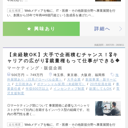
Webメディアを軸に、IT・医療・その他新規分野へ事業展開を行
会社概要
い、創業から15年で年商449億円超という急成長を遂げたベ…
興味あり
詳細へ
掲載期間
26/07/29～26/08/11
【未経験OK】大手で企画積むチャンス！🎖️キ
ャリアの広がり🎖️裁量権もって仕事ができる🔶
マーケティング・販促企画
500万円 ～ 749万円
埼玉県、東京都、大阪府、福岡県
海
外展開あり（日系グローバル企業）
大手企業
新規事業・新サービ
ス
土日祝休み
ポテンシャル採用（未経験可）
20代役員在籍
事
業責任者
年収600万以上
インセンティブ制度
副業してもOK
育
児支援制度
◎マーケティング部について 事業開発に必要なスペシャリ
ストがすべて社内に在籍するインハウス型の組織です。 社
内の専門性を磨く…
Webメディアを軸に、IT・医療・その他新規分野へ事業展開を行
会社概要