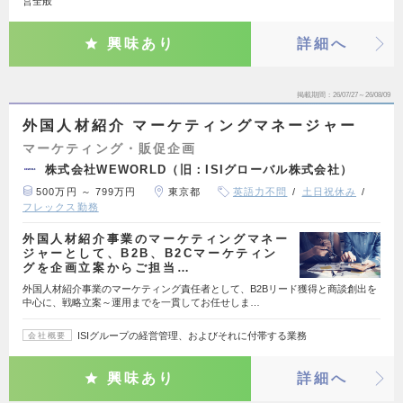
営全般
興味あり
詳細へ
掲載期間
26/07/27～26/08/09
外国人材紹介 マーケティングマネージャー
マーケティング・販促企画
株式会社WEWORLD（旧：ISIグローバル株式会社）
500万円 ～ 799万円
東京都
英語力不問
土日祝休み
フレックス勤務
外国人材紹介事業のマーケティングマネー
ジャーとして、B2B、B2Cマーケティン
グを企画立案からご担当…
外国人材紹介事業のマーケティング責任者として、B2Bリード獲得と商談創出を
中心に、戦略立案～運用までを一貫してお任せしま…
ISIグループの経営管理、およびそれに付帯する業務
会社概要
興味あり
詳細へ