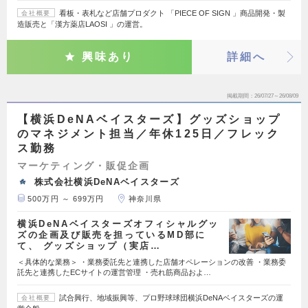
看板・表札など店舗プロダクト 「PIECE OF SIGN 」商品開発・製
会社概要
造販売と「漢方薬店LAOSI 」の運営。
興味あり
詳細へ
掲載期間
26/07/27～26/08/09
【横浜DeNAベイスターズ】グッズショップ
のマネジメント担当／年休125日／フレック
ス勤務
マーケティング・販促企画
株式会社横浜DeNAベイスターズ
500万円 ～ 699万円
神奈川県
横浜DeNAベイスターズオフィシャルグッ
ズの企画及び販売を担っているMD部に
て、 グッズショップ（実店…
＜具体的な業務＞ ・業務委託先と連携した店舗オペレーションの改善 ・業務委
託先と連携したECサイトの運営管理 ・売れ筋商品およ…
試合興行、地域振興等、プロ野球球団横浜DeNAベイスターズの運
会社概要