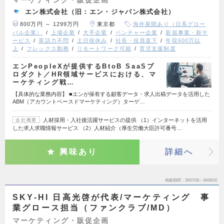
エン株式会社（旧：エン・ジャパン株式会社）
800万円 ～ 1299万円
東京都
海外展開あり（日系グロー
バル企業）
上場企業
大手企業
ベンチャー企業
新規事業・新サ
ービス
英語力不問
土日祝休み
社長・役員直下
年収600万以
上
フレックス勤務
リモートワーク可能
育児支援制度
エンPeopleXが提供するBtoB SaaSプ
ロダクト／HR領域サービスにおける、マ
ーケティング戦…
【具体的な業務内容】 ■エンが保有する顧客データ・求人出稿データを活用した
ABM（アカウントベースドマーケティング）ターゲ…
人材採用・入社後活躍サービスの提供 （1）インターネットを活用
会社概要
した求人求職情報サービス （2）人材紹介（厚生労働大臣許可番号…
興味あり
詳細へ
掲載期間
26/07/28～26/08/10
SKY-HI 日高光啓が代表/マーケティング 事
業グロース担当（ファンクラブ/MD）
マーケティング・販促企画