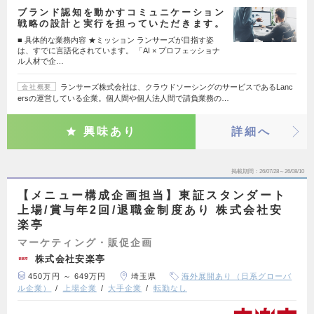
ブランド認知を動かすコミュニケーション
戦略の設計と実行を担っていただきます。
■ 具体的な業務内容 ★ミッション ランサーズが目指す姿
は、すでに言語化されています。 「AI × プロフェッショナ
ル人材で企…
ランサーズ株式会社は、クラウドソーシングのサービスであるLanc
会社概要
ersの運営している企業。個人間や個人法人間で請負業務の…
興味あり
詳細へ
掲載期間
26/07/28～26/08/10
【メニュー構成企画担当】東証スタンダート
上場/賞与年2回/退職金制度あり 株式会社安
楽亭
マーケティング・販促企画
株式会社安楽亭
450万円 ～ 649万円
埼玉県
海外展開あり（日系グローバ
ル企業）
上場企業
大手企業
転勤なし