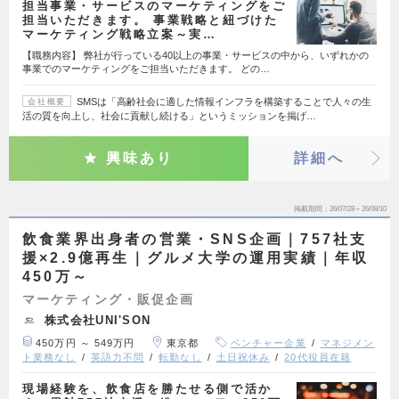
担当事業・サービスのマーケティングをご
担当いただきます。 事業戦略と紐づけた
マーケティング戦略立案～実…
【職務内容】 弊社が行っている40以上の事業・サービスの中から、いずれかの
事業でのマーケティングをご担当いただきます。 どの…
SMSは「高齢社会に適した情報インフラを構築することで人々の生
会社概要
活の質を向上し、社会に貢献し続ける」というミッションを掲げ…
興味あり
詳細へ
掲載期間
26/07/28～26/08/10
飲食業界出身者の営業・SNS企画｜757社支
援×2.9億再生｜グルメ大学の運用実績｜年収
450万～
マーケティング・販促企画
株式会社UNI'SON
450万円 ～ 549万円
東京都
ベンチャー企業
マネジメン
ト業務なし
英語力不問
転勤なし
土日祝休み
20代役員在籍
現場経験を、飲食店を勝たせる側で活か