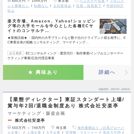
600万円 ～ 1049万円
東京都
ベンチャー企業
マネジメ
ント業務なし
転勤なし
土日祝休み
社長・役員直下
年収600万
以上
楽天市場、Amazon、Yahoo!ショッピン
グ等の大手モールを中心とした各種ECサ
イトのコンサルテ…
★業務詳細★ ・国内外の大手ブランドなど数十社のクライアント様を相手に、E
C事業全体の戦略コンサルティング、マーケティング…
ECコンサルティング・運営代行・制作事業/インフルエンサーマー
会社概要
ケティング事業/広告代理店事業
興味あり
詳細へ
掲載期間
26/07/28～26/08/10
【業態ディレクター】東証スタンダート上場/
賞与年2回/退職金制度あり 株式会社安楽亭
マーケティング・販促企画
株式会社安楽亭
550万円 ～ 749万円
埼玉県
海外展開あり（日系グローバ
ル企業）
上場企業
大手企業
管理職・マネジャー
英語力不問