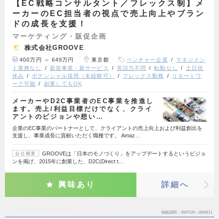
【EC戦略コンサルタント／フレックス制】メ
ーカーのEC担当者の視点で売上向上やブラン
ドの成長を支援！
マーケティング・販促企画
株式会社GROOVE
400万円 ～ 649万円
東京都
ベンチャー企業
マネジメン
ト業務なし
新規事業・新サービス
英語力不問
転勤なし
土日祝
休み
ポテンシャル採用（未経験可）
フレックス勤務
リモートワ
ーク可能
副業してもOK
メーカーやD2C事業者のEC事業を推進し
ます。売上/利益目標だけでなく、クライ
アントのビジョンや想い…
企業のEC事業のパートナーとして、クライアントの売上向上および利益創出を
支援し、事業成長に貢献いただく職種です。 Amaz…
GROOVEは「日本のモノづくり」をアップデートするというビジョ
会社概要
ンを掲げ、2015年に創業した、D2C(Direct t…
興味あり
詳細へ
掲載期間
26/07/29～26/08/11