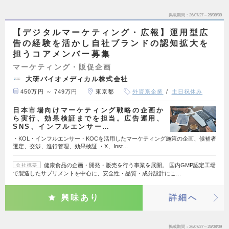
掲載期間
26/07/27～26/08/09
【デジタルマーケティング・広報】運用型広
告の経験を活かし自社ブランドの認知拡大を
担うコアメンバー募集
マーケティング・販促企画
大研バイオメディカル株式会社
450万円 ～ 749万円
東京都
外資系企業
土日祝休み
日本市場向けマーケティング戦略の企画か
ら実行、効果検証までを担当。広告運用、
SNS、インフルエンサー…
・KOL・インフルエンサー・KOCを活用したマーケティング施策の企画、候補者
選定、交渉、進行管理、効果検証 ・X、Inst…
健康食品の企画・開発・販売を行う事業を展開。 国内GMP認定工場
会社概要
で製造したサプリメントを中心に、安全性・品質・成分設計にこ…
興味あり
詳細へ
掲載期間
26/07/27～26/08/09