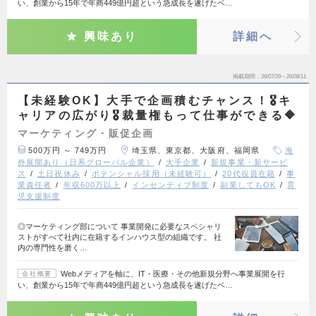
い、創業から15年で年商449億円超という急成長を遂げたベ…
興味あり
詳細へ
掲載期間
26/07/29～26/08/11
【未経験OK】大手で企画積むチャンス！🎖️キ
ャリアの広がり🎖️裁量権もって仕事ができる🔶
マーケティング・販促企画
500万円 ～ 749万円
埼玉県、東京都、大阪府、福岡県
海
外展開あり（日系グローバル企業）
大手企業
新規事業・新サービ
ス
土日祝休み
ポテンシャル採用（未経験可）
20代役員在籍
事
業責任者
年収600万以上
インセンティブ制度
副業してもOK
育
児支援制度
◎マーケティング部について 事業開発に必要なスペシャリ
ストがすべて社内に在籍するインハウス型の組織です。 社
内の専門性を磨く…
Webメディアを軸に、IT・医療・その他新規分野へ事業展開を行
会社概要
い、創業から15年で年商449億円超という急成長を遂げたベ…