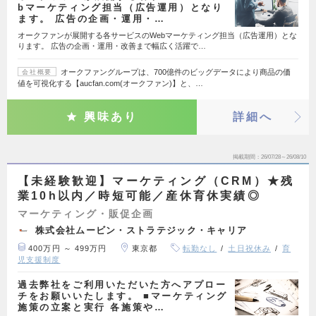
bマーケティング担当（広告運用）となり
ます。 広告の企画・運用・…
オークファンが展開する各サービスのWebマーケティング担当（広告運用）とな
ります。 広告の企画・運用・改善まで幅広く活躍で…
オークファングループは、700億件のビッグデータにより商品の価
会社概要
値を可視化する【aucfan.com(オークファン)】と、…
興味あり
詳細へ
掲載期間
26/07/28～26/08/10
【未経験歓迎】マーケティング（CRM）★残
業10h以内／時短可能／産休育休実績◎
マーケティング・販促企画
株式会社ムービン・ストラテジック・キャリア
400万円 ～ 499万円
東京都
転勤なし
土日祝休み
育
児支援制度
過去弊社をご利用いただいた方へアプロー
チをお願いいたします。 ■マーケティング
施策の立案と実行 各施策や…