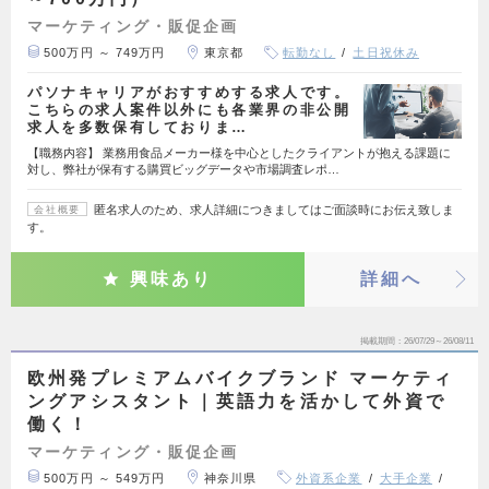
マーケティング・販促企画
500万円 ～ 749万円
東京都
転勤なし
土日祝休み
パソナキャリアがおすすめする求人です。
こちらの求人案件以外にも各業界の非公開
求人を多数保有しておりま…
【職務内容】 業務用食品メーカー様を中心としたクライアントが抱える課題に
対し、弊社が保有する購買ビッグデータや市場調査レポ…
匿名求人のため、求人詳細につきましてはご面談時にお伝え致しま
会社概要
す。
興味あり
詳細へ
掲載期間
26/07/29～26/08/11
欧州発プレミアムバイクブランド マーケティ
ングアシスタント｜英語力を活かして外資で
働く！
マーケティング・販促企画
500万円 ～ 549万円
神奈川県
外資系企業
大手企業