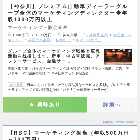
【神奈川】プレミアム自動車ディーラーグル
ープ全体のマーケティングディレクター◆年
収1000万円以上
マーケティング・販促企画
1000万円 ～ 1399万円
神奈川県
外資系企業
管理職・マ
ネジャー
英語力が必要
転勤なし
年収600万以上
グループ全体のマーケティング戦略と広報
活動を統括します。新車・中古車販売、ア
フターサービス、金融サー…
年間・四半期・月次のマーケティング計画策定と実行 ブランド戦略、広告・デ
ジタル・SNS施策の統括 OEMや社内ブランド担当者…
日本において長年にわたり高品質なサービスと多彩なプレミアム車
会社概要
のラインアップで高い評価を受けている大手自動車ディーラーが、…
興味あり
詳細へ
掲載期間
26/07/29～26/08/11
【RBC】マーケティング担当（年収500万円
～700万円）