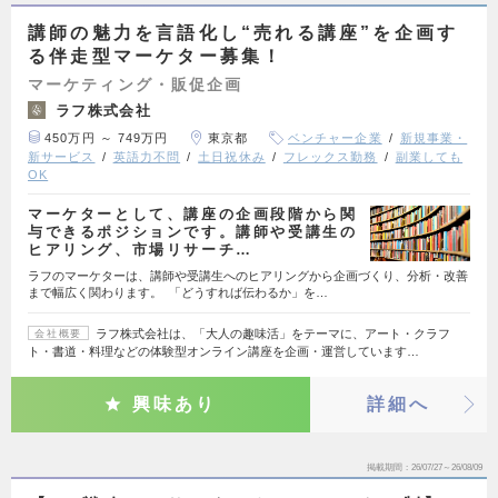
講師の魅力を言語化し“売れる講座”を企画す
る伴走型マーケター募集！
マーケティング・販促企画
ラフ株式会社
450万円 ～ 749万円
東京都
ベンチャー企業
新規事業・
新サービス
英語力不問
土日祝休み
フレックス勤務
副業しても
OK
マーケターとして、講座の企画段階から関
与できるポジションです。講師や受講生の
ヒアリング、市場リサーチ…
ラフのマーケターは、講師や受講生へのヒアリングから企画づくり、分析・改善
まで幅広く関わります。 「どうすれば伝わるか」を…
ラフ株式会社は、「大人の趣味活」をテーマに、アート・クラフ
会社概要
ト・書道・料理などの体験型オンライン講座を企画・運営しています…
興味あり
詳細へ
掲載期間
26/07/27～26/08/09