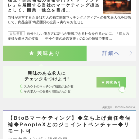
独立・開業領域の情報専門サイト「アント
レ」を展開する当社のマーケティング担当
として、開業・独立を目指…
当社が運営する会員41万人の独立開業マッチングメディアへの集客最大化を目指
して、商品企画/商品開発の立案～実行をお任せし…
自分らしい働き方に誰もが挑戦できる社会を作るために、「個人の
会社概要
多様な働き方の支援」「中小企業の経営支援」の2つの領域で事業…
興味あり
詳細へ
興味のある求人に
チェックをつけよう!
興味あり
スカウトのマッチング精度があがる!
その求人への合格可能性がわかる!
掲載期間
26/07/28～26/08/10
【BtoBマーケティング】◆立ち上げ責任者候
補◆PeopleXとのジョイントベンチャー◆リ
モート可
マーケティング・販促企画