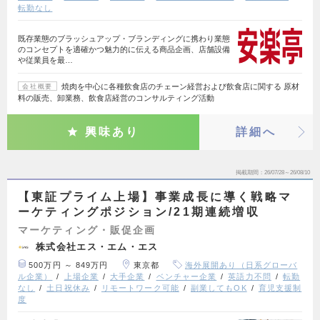
転勤なし
既存業態のブラッシュアップ・ブランディングに携わり業態
のコンセプトを適確かつ魅力的に伝える商品企画、店舗設備
や従業員を最…
焼肉を中心に各種飲食店のチェーン経営および飲食店に関する 原材
会社概要
料の販売、卸業務、飲食店経営のコンサルティング活動
興味あり
詳細へ
掲載期間
26/07/28～26/08/10
【東証プライム上場】事業成長に導く戦略マ
ーケティングポジション/21期連続増収
マーケティング・販促企画
株式会社エス・エム・エス
500万円 ～ 849万円
東京都
海外展開あり（日系グローバ
ル企業）
上場企業
大手企業
ベンチャー企業
英語力不問
転勤
なし
土日祝休み
リモートワーク可能
副業してもOK
育児支援制
度