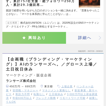
す。累計757社支援・総フォロワー250万
人・累計29.3億回再…
面談で経歴を伺いながら入口のポジションを一緒に決めます。「営業をやったこ
とがない」「マーケを体系的に学んだことがない」は…
株式会社UNI'SON（ユニゾン）は、2020年設立のSNSマーケティン
会社概要
グ・クリエイティブ・PRを3本柱とするマーケティ…
興味あり
詳細へ
掲載期間
26/07/28～26/08/10
【企画職（ブランディング・マーケティン
グ）】AIのランサーズへ。／グロース上場／
土日祝日休み
マーケティング・販促企画
ランサーズ株式会社
450万円 ～ 699万円
東京都
上場企業
ベンチャー企
業
管理職・マネジャー
マネジメント業務なし
新規事業・新サー
ビス
英語力不問
転勤なし
土日祝休み
3,000万円以上資金調達
済
年収600万以上
フレックス勤務
リモートワーク可能
副業し
てもOK