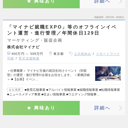
興味あり
詳細へ
掲載期間
26/07/29～26/08/11
「マイナビ就職EXPO」等のオフラインイベ
ント運営・進行管理／年間休日129日
マーケティング・販促企画
株式会社マイナビ
400万円 ～ 599万円
東京都
土日祝休み
リモートワーク
可能
育児支援制度
＜仕事概要＞ マイナビ主催の就活生向けイベント（対面
型）の運営・進行管理や企画をお任せします。 ＜業務詳細
＞ ■【企画】イベン…
■教育広報事業 ■アルバイト情報事業 ■就職情報事業 ■転職情報事業
会社概要
■ニュースメディア事業 ■住まい情報事業 ■ウエディング情報事…
興味あり
詳細へ