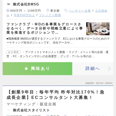
株式会社BMSG
600万円 ～ 1199万円
東京都
ベンチャー企業
土日祝休
み
年収600万以上
フレックス勤務
ファンクラブ・MDの各事業をグロースさ
せるべく、データ分析や戦略立案により事
業を推進するポジションで…
■職務概要 BMSGが運営するファンクラブ、ECにおける事業グロースのためのマ
ーケティング担当ポジションです。 自社データや…
・アーティストマネジメント業務 ・ライブ・イベント等の企画・運
会社概要
営 ・FC・オンラインサロンの企画運営 ・グッズ・アパレル等の企…
興味あり
詳細へ
掲載期間
26/07/28～26/08/10
【創業9年目：毎年平均 昨年対比170%！急
成長企業】ECコンサルタント大募集！
マーケティング・販促企画
株式会社スタイリスト