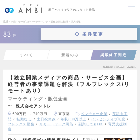
若手ハイキャリアのスカウト転職
流通・小売・サービスのマーケティング・販促企画の転職・求人情報
83
条件変更
件
すべて
新着のみ
掲載終了間近
掲載期間
26/07/29～26/08/11
【独立開業メディアの商品・サービス企画】
経営者の事業課題を解決《フルフレックス/リ
モートあり》
マーケティング・販促企画
株式会社アントレ
600万円 ～ 749万円
東京都
ベンチャー企業
英語力不
問
転勤なし
土日祝休み
年収600万以上
インセンティブ制度
フレックス勤務
リモートワーク可能
副業してもOK
育児支援制
度