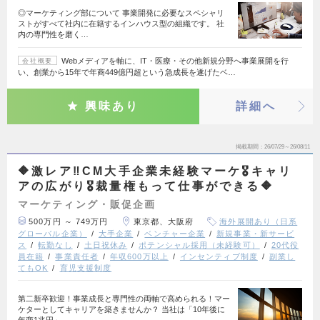
◎マーケティング部について 事業開発に必要なスペシャリ
ストがすべて社内に在籍するインハウス型の組織です。 社
内の専門性を磨く…
Webメディアを軸に、IT・医療・その他新規分野へ事業展開を行
会社概要
い、創業から15年で年商449億円超という急成長を遂げたベ…
興味あり
詳細へ
掲載期間
26/07/29～26/08/11
🔶激レア‼️CM大手企業未経験マーケ🎖️キャリ
アの広がり🎖️裁量権もって仕事ができる🔶
マーケティング・販促企画
500万円 ～ 749万円
東京都、大阪府
海外展開あり（日系
グローバル企業）
大手企業
ベンチャー企業
新規事業・新サービ
ス
転勤なし
土日祝休み
ポテンシャル採用（未経験可）
20代役
員在籍
事業責任者
年収600万以上
インセンティブ制度
副業し
てもOK
育児支援制度
第二新卒歓迎！事業成長と専門性の両軸で高められる！マー
ケターとしてキャリアを築きませんか？ 当社は「10年後に
年商1兆円」…