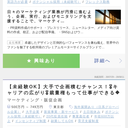
英語力が必要
ポテンシャル採用（未経験可）
フレックス勤務
日々のマーケティング業務が円滑に進むよ
う、企画、実行、およびモニタリングを支
援することで、マーケティ…
・PR資料作成のサポート ・プレスリリース、ニュースレター、メディア向け資
料の作成、校正、および配信準備。 ・SNSおよびウ…
卓越したデザインと圧倒的なパフォーマンスを兼ね備え、世界中の
会社概要
ファンを魅了する欧州発のプレミアムモーターサイクルブランドで…
興味あり
詳細へ
掲載期間
26/07/29～26/08/11
【未経験OK】大手で企画積むチャンス！🎖️キ
ャリアの広がり🎖️裁量権もって仕事ができる🔶
マーケティング・販促企画
500万円 ～ 749万円
東京都
海外展開あり（日系グローバ
ル企業）
大手企業
新規事業・新サービス
土日祝休み
ポテンシ
ャル採用（未経験可）
20代役員在籍
事業責任者
年収600万以
上
インセンティブ制度
副業してもOK
育児支援制度