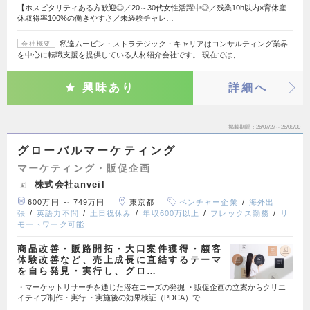
【ホスピタリティある方歓迎◎／20～30代女性活躍中◎／残業10h以内×育休産
休取得率100%の働きやすさ／未経験チャレ…
私達ムービン・ストラテジック・キャリアはコンサルティング業界
会社概要
を中心に転職支援を提供している人材紹介会社です。 現在では、…
興味あり
詳細へ
掲載期間
26/07/27～26/08/09
グローバルマーケティング
マーケティング・販促企画
株式会社anveil
600万円 ～ 749万円
東京都
ベンチャー企業
海外出
張
英語力不問
土日祝休み
年収600万以上
フレックス勤務
リ
モートワーク可能
商品改善・販路開拓・大口案件獲得・顧客
体験改善など、売上成長に直結するテーマ
を自ら発見・実行し、グロ…
・マーケットリサーチを通じた潜在ニーズの発掘 ・販促企画の立案からクリエ
イティブ制作・実行 ・実施後の効果検証（PDCA）で…