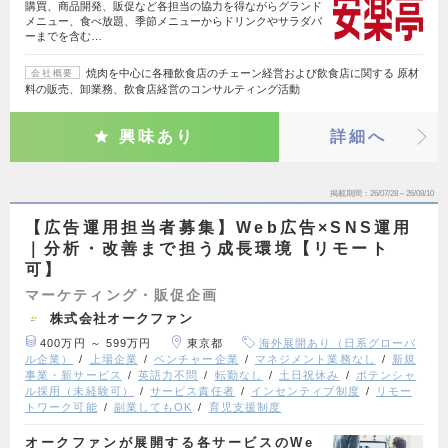
購買、商品開発、販促など各担当の協力を得ながらグランド
メニュー、食べ放題、季節メニューからドリンクやサラダバ
ーまでを含む…
焼肉を中心に各種飲食店のチェーン経営および飲食店に関する 原材
会社概要
料の販売、卸業務、飲食店経営のコンサルティング活動
興味あり
詳細へ
掲載期間
26/07/28～26/08/10
【広告運用担当者募集】Web広告×SNS運用
｜分析・改善まで担う成長環境【リモート
可】
マーケティング・販促企画
株式会社オークファン
400万円 ～ 599万円
東京都
海外展開あり（日系グローバ
ル企業）
上場企業
ベンチャー企業
マネジメント業務なし
新規
事業・新サービス
英語力不問
転勤なし
土日祝休み
ポテンシャ
ル採用（未経験可）
サービス責任者
インセンティブ制度
リモー
トワーク可能
副業してもOK
育児支援制度
オークファンが展開する各サービスのWe