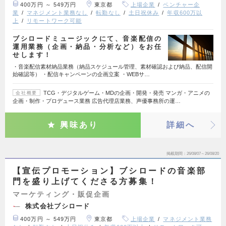
400万円 ～ 549万円
東京都
上場企業
ベンチャー企
業
マネジメント業務なし
転勤なし
土日祝休み
年収600万以
上
リモートワーク可能
ブシロードミュージックにて、音楽配信の
運用業務（企画・納品・分析など）をお任
せします！
・音楽配信素材納品業務（納品スケジュール管理、素材確認および納品、配信開
始確認等） ・配信キャンペーンの企画立案 ・WEBサ…
TCG・デジタルゲーム・MDの企画・開発・発売 マンガ・アニメの
会社概要
企画・制作・プロデュース業務 広告代理店業務、声優事務所の運…
興味あり
詳細へ
掲載期間
26/08/07～26/08/20
【宣伝プロモーション】ブシロードの音楽部
門を盛り上げてくださる方募集！
マーケティング・販促企画
株式会社ブシロード
400万円 ～ 549万円
東京都
上場企業
マネジメント業務