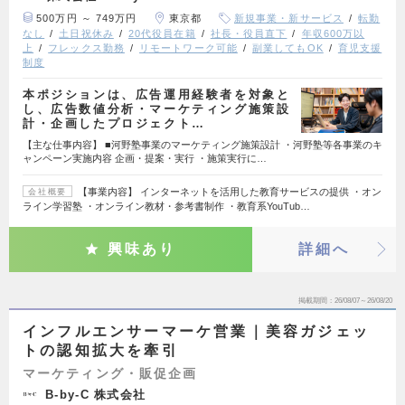
500万円 ～ 749万円
東京都
新規事業・新サービス
転勤
なし
土日祝休み
20代役員在籍
社長・役員直下
年収600万以
上
フレックス勤務
リモートワーク可能
副業してもOK
育児支援
制度
本ポジションは、広告運用経験者を対象と
し、広告数値分析・マーケティング施策設
計・企画したプロジェクト…
【主な仕事内容】 ■河野塾事業のマーケティング施策設計 ・河野塾等各事業のキ
ャンペーン実施内容 企画・提案・実行 ・施策実行に…
【事業内容】 インターネットを活用した教育サービスの提供 ・オン
会社概要
ライン学習塾 ・オンライン教材・参考書制作 ・教育系YouTub…
興味あり
詳細へ
掲載期間
26/08/07～26/08/20
インフルエンサーマーケ営業｜美容ガジェッ
トの認知拡大を牽引
マーケティング・販促企画
B-by-C 株式会社