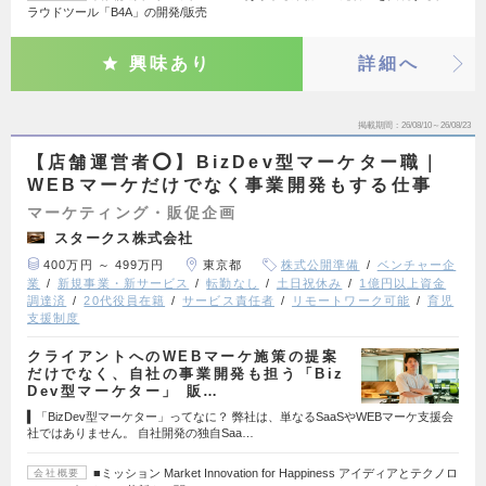
ラウドツール「B4A」の開発/販売
興味あり
詳細へ
掲載期間
26/08/10～26/08/23
【店舗運営者⭕️】BizDev型マーケター職｜
WEBマーケだけでなく事業開発もする仕事
マーケティング・販促企画
スタークス株式会社
400万円 ～ 499万円
東京都
株式公開準備
ベンチャー企
業
新規事業・新サービス
転勤なし
土日祝休み
1億円以上資金
調達済
20代役員在籍
サービス責任者
リモートワーク可能
育児
支援制度
クライアントへのWEBマーケ施策の提案
だけでなく、自社の事業開発も担う「Biz
Dev型マーケター」 販…
▍「BizDev型マーケター」ってなに？ 弊社は、単なるSaaSやWEBマーケ支援会
社ではありません。 自社開発の独自Saa…
■ミッション Market Innovation for Happiness アイディアとテクノロ
会社概要