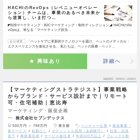
HACHIのRevOps（レベニューオペレー
ション）チームは、事業のあるべき未来か
ら逆算し、いま打つ…
◤B2Bマーケティング・B2Cマーケティング・制作ディレクション◢ HACHIのRe
vOpsは、単なる「マーケティング担当…
「ペットケアに革新的テクノロジーを届け、ペットのメディカル・
会社概要
エクスペリエンスを進化させる」 私たちは、ペットの医療・ペット…
興味あり
詳細へ
掲載期間
26/08/10～26/08/23
【マーケティングストラテジスト】事業戦略
からブランド・サービス設計まで｜リモート
可・住宅補助｜恵比寿
マーケティング・販促企画
株式会社セブンデックス
500万円 ～ 799万円
東京都
ベンチャー企業
新規事業・
新サービス
転勤なし
ポテンシャル採用（未経験可）
社長・役員
直下
事業責任者
サービス責任者
年収600万以上
フレックス勤