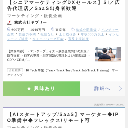
【シニアマーケティングDXセールス】SI／広
告代理店／SaaS出身者歓迎
マーケティング・販促企画
株式会社ギブリー
600万円 ～ 1049万円
東京都
株式公開準備
ベンチャー
企業
英語力不問
転勤なし
土日祝休み
年収600万以上
インセ
ンティブ制度
リモートワーク可能
育児支援制度
【業務内容】 ・エンタープライズ～成長企業向けの新規／
既存提案 ・顧客の事業・顧客課題の整理および仮説設計 ・
CDP／CRM／…
HR Tech 事業（Track:Track Test/Track Job/Track Training） マー
会社概要
ケティング…
興味あり
詳細へ
掲載期間
26/08/07～26/08/20
【AIスタートアップ/SaaS】マーケター◆IP
O準備中◆フレックス/リモート可
マーケティング・販促企画