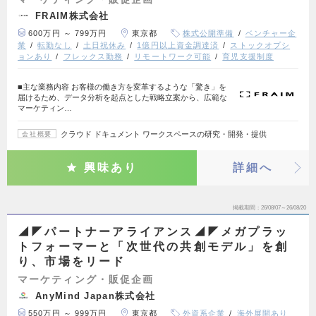
FRAIM株式会社
600万円 ～ 799万円
東京都
株式公開準備
ベンチャー企
業
転勤なし
土日祝休み
1億円以上資金調達済
ストックオプシ
ョンあり
フレックス勤務
リモートワーク可能
育児支援制度
■主な業務内容 お客様の働き方を変革するような「驚き」を
届けるため、データ分析を起点とした戦略立案から、広範な
マーケティン…
クラウド ドキュメント ワークスペースの研究・開発・提供
会社概要
興味あり
詳細へ
掲載期間
26/08/07～26/08/20
◢◤パートナーアライアンス◢◤メガプラッ
トフォーマーと「次世代の共創モデル」を創
り、市場をリード
マーケティング・販促企画
AnyMind Japan株式会社
550万円 ～ 999万円
東京都
外資系企業
海外展開あり