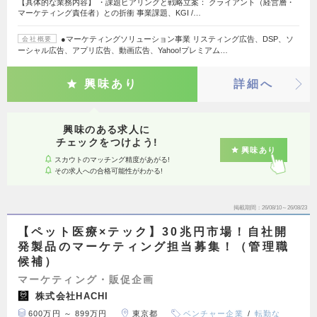
【具体的な業務内容】 ・課題ヒアリングと戦略立案： クライアント（経営層・
マーケティング責任者）との折衝 事業課題、KGI /…
●マーケティングソリューション事業 リスティング広告、DSP、ソ
会社概要
ーシャル広告、アプリ広告、動画広告、Yahoo!プレミアム…
興味あり
詳細へ
興味のある求人に
チェックをつけよう!
興味あり
スカウトのマッチング精度があがる!
その求人への合格可能性がわかる!
掲載期間
26/08/10～26/08/23
【ペット医療×テック】30兆円市場！自社開
発製品のマーケティング担当募集！（管理職
候補）
マーケティング・販促企画
株式会社HACHI
600万円 ～ 899万円
東京都
ベンチャー企業
転勤な