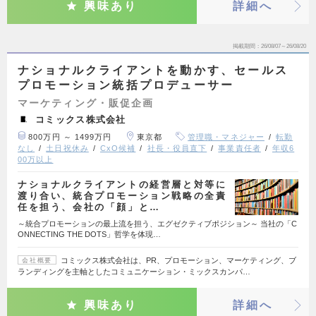
興味あり
詳細へ
掲載期間
26/08/07～26/08/20
ナショナルクライアントを動かす、セールス
プロモーション統括プロデューサー
マーケティング・販促企画
コミックス株式会社
800万円 ～ 1499万円
東京都
管理職・マネジャー
転勤
なし
土日祝休み
CxO候補
社長・役員直下
事業責任者
年収6
00万以上
ナショナルクライアントの経営層と対等に
渡り合い、統合プロモーション戦略の全責
任を担う、会社の「顔」と…
～統合プロモーションの最上流を担う、エグゼクティブポジション～ 当社の「C
ONNECTING THE DOTS」哲学を体現…
コミックス株式会社は、PR、プロモーション、マーケティング、ブ
会社概要
ランディングを主軸としたコミュニケーション・ミックスカンパ…
興味あり
詳細へ