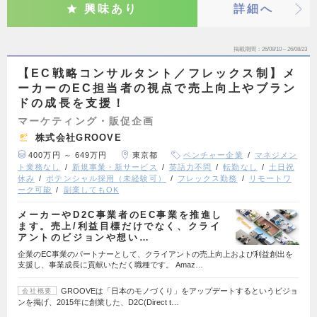
興味あり
詳細へ
掲載期間
26/08/10～26/08/23
【EC戦略コンサルタント／フレックス制】メ
ーカーのEC担当者の視点で売上向上やブラン
ドの成長を支援！
マーケティング・販促企画
株式会社GROOVE
400万円 ～ 649万円
東京都
ベンチャー企業
マネジメン
ト業務なし
新規事業・新サービス
英語力不問
転勤なし
土日祝
休み
ポテンシャル採用（未経験可）
フレックス勤務
リモートワ
ーク可能
副業してもOK
メーカーやD2C事業者のEC事業を推進し
ます。売上/利益目標だけでなく、クライ
アントのビジョンや想い…
企業のEC事業のパートナーとして、クライアントの売上向上および利益創出を
支援し、事業成長に貢献いただく職種です。 Amaz…
GROOVEは「日本のモノづくり」をアップデートするというビジョ
会社概要
ンを掲げ、2015年に創業した、D2C(Direct t…