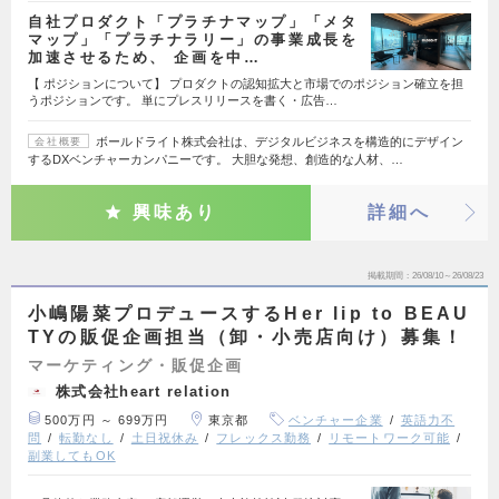
自社プロダクト「プラチナマップ」「メタ
マップ」「プラチナラリー」の事業成長を
加速させるため、 企画を中…
【 ポジションについて】 プロダクトの認知拡大と市場でのポジション確立を担
うポジションです。 単にプレスリリースを書く・広告…
ボールドライト株式会社は、デジタルビジネスを構造的にデザイン
会社概要
するDXベンチャーカンパニーです。 大胆な発想、創造的な人材、…
興味あり
詳細へ
掲載期間
26/08/10～26/08/23
小嶋陽菜プロデュースするHer lip to BEAU
TYの販促企画担当（卸・小売店向け）募集！
マーケティング・販促企画
株式会社heart relation
500万円 ～ 699万円
東京都
ベンチャー企業
英語力不
問
転勤なし
土日祝休み
フレックス勤務
リモートワーク可能
副業してもOK