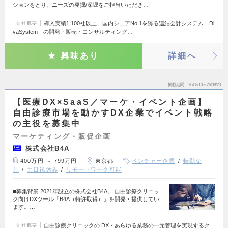
ションをとり、ニーズの発掘/深堀をご担当いただき…
導入実績1,100社以上、国内シェアNo.1を誇る連結会計システム「Di
会社概要
vaSystem」の開発・販売・コンサルティング…
興味あり
詳細へ
掲載期間
26/08/10～26/08/23
【医療DX×SaaS／マーケ・イベント企画】
自由診療市場を動かすDX企業でイベント戦略
の主役を募集中
マーケティング・販促企画
株式会社B4A
400万円 ～ 799万円
東京都
ベンチャー企業
転勤な
し
土日祝休み
リモートワーク可能
■募集背景 2021年設立の株式会社B4A。 自由診療クリニッ
ク向けDXツール「B4A（特許取得）」を開発・提供してい
ます。…
自由診療クリニックの DX・あらゆる業務の一元管理を実現するク
会社概要