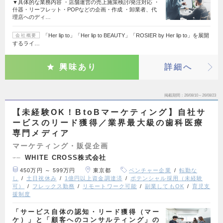
▼具体的な業務内容 ・店舗運営の売上施策検討/発注対応 ・
什器・リーフレット・POPなどの企画・作成 ・卸業者、代
理店へのディ…
「Her lip to」「Her lip to BEAUTY」「ROSIER by Her lip to」を展開
会社概要
するライ…
興味あり
詳細へ
掲載期間
26/08/10～26/08/23
【未経験OK！BtoBマーケティング】自社サ
ービスのリード獲得／業界最大級の歯科医療
専門メディア
マーケティング・販促企画
WHITE CROSS株式会社
450万円 ～ 599万円
東京都
ベンチャー企業
転勤な
し
土日祝休み
1億円以上資金調達済
ポテンシャル採用（未経験
可）
フレックス勤務
リモートワーク可能
副業してもOK
育児支
援制度
「サービス自体の認知・リード獲得（マー
ケ）」と「顧客へのコンサルティング」の