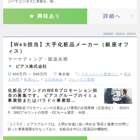
ジーで ビジネスに革新を、関…
興味あり
詳細へ
掲載期間
26/08/10～26/08/23
【Web担当】大手化粧品メーカー（銀座オフ
ィス）
マーケティング・販促企画
ピアス株式会社
400万円 ～ 699万円
東京都
マネジメント業務なし
英語
力不問
転勤なし
土日祝休み
フレックス勤務
化粧品ブランドのWEBプロモーション担
当の募集です。 ピアスグループのイミュ
事業部またはパラドゥ事業部…
・WEB販促プロモーションの立案および運用の企画業務（広告含む） ・自社H
P、SNSアカウントの管理 ・ECモール運営 ・外部…
ピアスグループは、人間が永遠に追い求める“美容と健康”の分野に
会社概要
絞った事業展開を行なっており、化粧品を中心に医薬品や機能性…