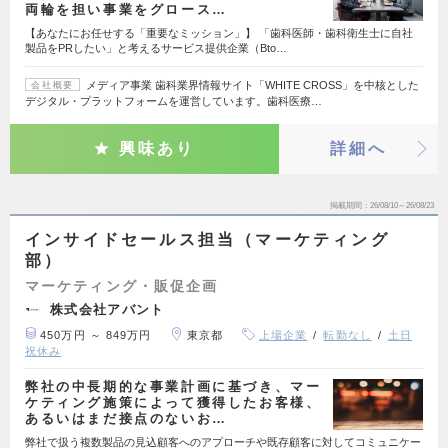
両輪を担い事業をグロース…
【あなたにお任せする「重要なミッション」】 「歯科医師・歯科衛生士に自社
製品をPRしたい」と考えるサービス提供企業（Bto…
メディア事業 歯科業界情報サイト「WHITE CROSS」を中核とした
会社概要
デジタル・プラットフォームを運営しています。歯科医療…
興味あり
詳細へ
掲載期間
26/08/10～26/08/23
インサイドセールス担当（マーケティング
部）
マーケティング・販促企画
株式会社アバント
450万円 ～ 849万円
東京都
上場企業
転勤なし
土日
祝休み
弊社の中長期的な事業計画に基づき、マー
ケティング施策によって獲得したお客様、
あるいはまだ接点のないお…
弊社で扱う複数製品の見込顧客へのアプローチや既存顧客に対してコミュニケー