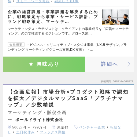
務
リモートワーク可能
副業してもOK
企業の経営課題・事業課題を解決するため
に、戦略策定から事業・サービス設計、ブ
ランド戦略策定、マーケテ…
マーケティングストラテジストは、クライアントの事業成長を「広義のマーケテ
ィング」の力で推進するポジションです。グロース施…
・ビジネス・クリエイティブ・スタジオ事業（UXUI デザイン,ブラ
会社概要
ンディング,マーケティンググロース支援,DX 支援） ・…
興味あり
詳細へ
掲載期間
26/08/10～26/08/23
【企画広報】市場分析×プロダクト戦略で認知
を拡大／デジタルマップSaaS「プラチナマ
ップ」／少数精鋭
マーケティング・販促企画
ボールドライト株式会社
500万円 ～ 799万円
東京都
ベンチャー企業
転勤な
し
土日祝休み
フレックス勤務