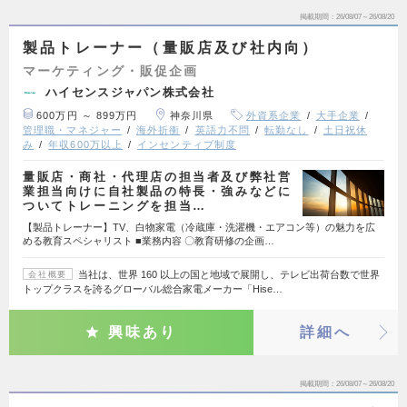
掲載期間
26/08/07～26/08/20
製品トレーナー（量販店及び社内向）
マーケティング・販促企画
ハイセンスジャパン株式会社
600万円 ～ 899万円
神奈川県
外資系企業
大手企業
管理職・マネジャー
海外折衝
英語力不問
転勤なし
土日祝休
み
年収600万以上
インセンティブ制度
量販店・商社・代理店の担当者及び弊社営
業担当向けに自社製品の特長・強みなどに
ついてトレーニングを担当…
【製品トレーナー】TV、白物家電（冷蔵庫・洗濯機・エアコン等）の魅力を広
める教育スペシャリスト ■業務内容 〇教育研修の企画…
当社は、世界 160 以上の国と地域で展開し、テレビ出荷台数で世界
会社概要
トップクラスを誇るグローバル総合家電メーカー「Hise…
興味あり
詳細へ
掲載期間
26/08/07～26/08/20