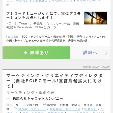
なし
転勤なし
土日祝休み
年収600万以上
リモートワーク可
能
ブシロードミュージックにて、宣伝プロモ
ーションをお任せします！
・X（旧：Twitter）、HP更新、プレスリリース作成 ・動画
発注(YouTube shorts、TikTokなど) ・ラ…
TCG・デジタルゲーム・MDの企画・開発・発売 マンガ・アニメの
会社概要
企画・制作・プロデュース業務 広告代理店業務、声優事務所の運…
興味あり
詳細へ
掲載期間
26/08/07～26/08/20
マーケティング・クリエイティブディレクタ
ー【自社EC/ECモール/直営店舗拡大に向け
て】
マーケティング・販促企画
株式会社キャロットカンパニー
400万円 ～ 799万円
滋賀県、京都府、大阪府、兵庫県、奈良
県
管理職・マネジャー
新規事業・新サービス
転勤なし
土