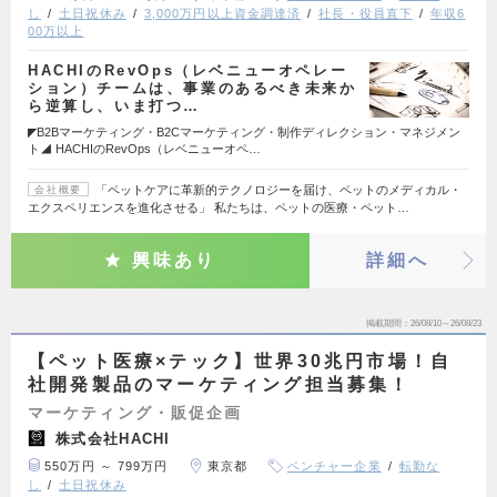
し
土日祝休み
3,000万円以上資金調達済
社長・役員直下
年収6
00万以上
HACHIのRevOps（レベニューオペレー
ション）チームは、事業のあるべき未来か
ら逆算し、いま打つ…
◤B2Bマーケティング・B2Cマーケティング・制作ディレクション・マネジメン
ト◢ HACHIのRevOps（レベニューオペ…
「ペットケアに革新的テクノロジーを届け、ペットのメディカル・
会社概要
エクスペリエンスを進化させる」 私たちは、ペットの医療・ペット…
興味あり
詳細へ
掲載期間
26/08/10～26/08/23
【ペット医療×テック】世界30兆円市場！自
社開発製品のマーケティング担当募集！
マーケティング・販促企画
株式会社HACHI
550万円 ～ 799万円
東京都
ベンチャー企業
転勤な
し
土日祝休み