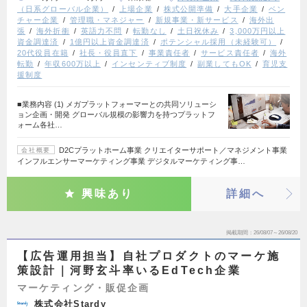
（日系グローバル企業）
上場企業
株式公開準備
大手企業
ベン
チャー企業
管理職・マネジャー
新規事業・新サービス
海外出
張
海外折衝
英語力不問
転勤なし
土日祝休み
3,000万円以上
資金調達済
1億円以上資金調達済
ポテンシャル採用（未経験可）
20代役員在籍
社長・役員直下
事業責任者
サービス責任者
海外
転勤
年収600万以上
インセンティブ制度
副業してもOK
育児支
援制度
■業務内容 (1) メガプラットフォーマーとの共同ソリューシ
ョン企画・開発 グローバル規模の影響力を持つプラットフ
ォーム各社…
D2Cプラットホーム事業 クリエイターサポート／マネジメント事業
会社概要
インフルエンサーマーケティング事業 デジタルマーケティング事…
興味あり
詳細へ
掲載期間
26/08/07～26/08/20
【広告運用担当】自社プロダクトのマーケ施
策設計｜河野玄斗率いるEdTech企業
マーケティング・販促企画
株式会社Stardy