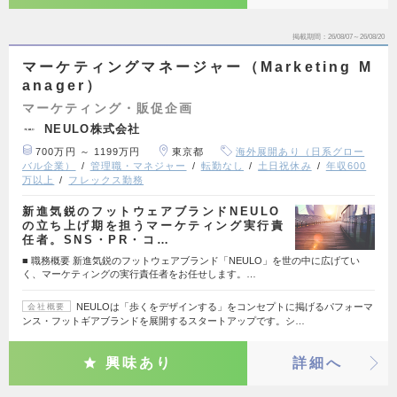
掲載期間
26/08/07～26/08/20
マーケティングマネージャー（Marketing M
anager）
マーケティング・販促企画
NEULO株式会社
700万円 ～ 1199万円
東京都
海外展開あり（日系グロー
バル企業）
管理職・マネジャー
転勤なし
土日祝休み
年収600
万以上
フレックス勤務
新進気鋭のフットウェアブランドNEULO
の立ち上げ期を担うマーケティング実行責
任者。SNS・PR・コ…
■ 職務概要 新進気鋭のフットウェアブランド「NEULO」を世の中に広げてい
く、マーケティングの実行責任者をお任せします。…
NEULOは「歩くをデザインする」をコンセプトに掲げるパフォーマ
会社概要
ンス・フットギアブランドを展開するスタートアップです。シ…
興味あり
詳細へ