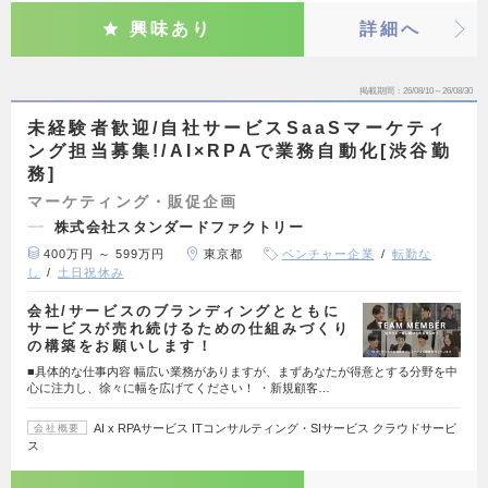
興味あり
詳細へ
掲載期間
26/08/10～26/08/30
未経験者歓迎/自社サービスSaaSマーケティ
ング担当募集!/AI×RPAで業務自動化[渋谷勤
務]
マーケティング・販促企画
株式会社スタンダードファクトリー
400万円 ～ 599万円
東京都
ベンチャー企業
転勤な
し
土日祝休み
会社/サービスのブランディングとともに
サービスが売れ続けるための仕組みづくり
の構築をお願いします！
■具体的な仕事内容 幅広い業務がありますが、まずあなたが得意とする分野を中
心に注力し、徐々に幅を広げてください！ ・新規顧客…
AI x RPAサービス ITコンサルティング・SIサービス クラウドサービ
会社概要
ス