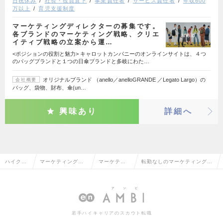
日祝休み
社長・役員直下
事業責任者
サービス責任者
年収600
万以上
育児支援制度
マーケティングディレクターの募集です。
各ブランドのマーケティング戦略、クリエ
イティブ戦略の立案から運…
<ポジションの役割と魅力> キャロットカンパニーのオンラインサイトは、４つ
のバッグブランドと１つの日傘ブランドと多岐にわた…
オリジナルブランド （anello／anelloGRANDE ／Legato Largo）の
会社概要
バッグ、袋物、財布、傘(un…
興味あり
詳細へ
ハイクラ
マーケティング・
マーケティ
転勤なしのマーケティング・
ス求人TO
販促企画・商品開
ング・販促
販促企画の転職・求人情報一
P
発系
企画
覧
若手ハイキャリアのスカウト転職