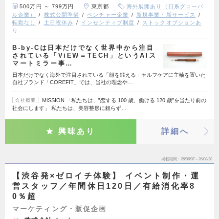
500万円 ～ 799万円
東京都
海外展開あり（日系グローバ
ル企業）
株式公開準備
ベンチャー企業
新規事業・新サービス
転勤なし
土日祝休み
インセンティブ制度
ストックオプションあ
り
B-by-Cは日本だけでなく世界中から注目
されている「ViEW＝TECH」というAIス
マートミラー事…
日本だけでなく海外で注目されている「顔を鍛える」セルフケアに主軸を置いた
自社ブランド「COREFIT」では、当社の理念や…
MISSION 「私たちは、”恋する 100 歳、働ける 120 歳”を当たり前の
会社概要
社会にします」 私たちは、美容整形に頼らず…
興味あり
詳細へ
掲載期間
26/08/07～26/08/20
【渋谷発×ゼロイチ体験】 イベント制作・運
営スタッフ／年間休日120日／有給消化率8
0％超
マーケティング・販促企画