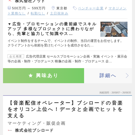
株式会社ノット
500万円 ～ 599万円
東京都
ベンチャー企業
マネジメン
ト業務なし
転勤なし
土日祝休み
▼広告・プロモーションの最前線でスキル
アップ 多様なプロジェクトに携わりなが
ら、先輩と協力して知識やス…
イベント制作をするチームで、イベントの制作、当日の運営をお任せします。
クライアントから依頼を受けたイベントを成功させるた…
広告代理店業 セールスプロモーション企画・実施 イベント・展示会
会社概要
等の企画・制作・プロデュース 映像の企画・制作・プロデュース 企…
興味あり
詳細へ
掲載期間
26/08/07～26/08/20
【音楽配信オペレーター】ブシロードの音楽
をオリコン上位へ！データと企画でヒットを
支える
マーケティング・販促企画
株式会社ブシロード