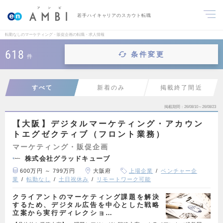
若手ハイキャリアのスカウト転職
転勤なしのマーケティング・販促企画の転職・求人情報
618
条件変更
件
すべて
新着のみ
掲載終了間近
掲載期間
26/08/10～26/08/23
【大阪】デジタルマーケティング・アカウン
トエグゼクティブ（フロント業務）
マーケティング・販促企画
株式会社グラッドキューブ
600万円 ～ 799万円
大阪府
上場企業
ベンチャー企
業
転勤なし
土日祝休み
リモートワーク可能
クライアントのマーケティング課題を解決
するため、デジタル広告を中心とした戦略
立案から実行ディレクショ…