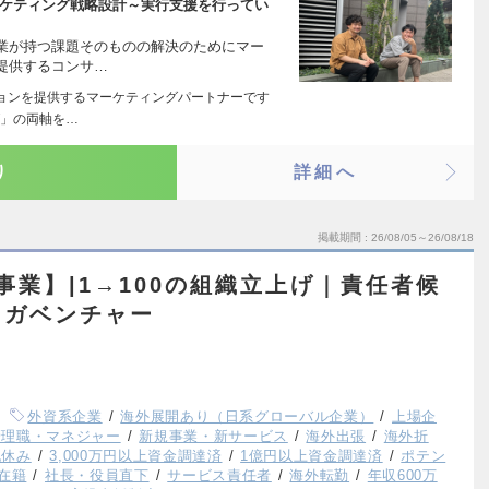
ーケティング戦略設計～実行支援を行ってい
業が持つ課題そのものの解決のためにマー
提供するコンサ…
ョンを提供するマーケティングパートナーです
グ」の両軸を…
り
詳細へ
掲載期間
26/08/05～26/08/18
新規事業】|1→100の組織立上げ｜責任者候
メガベンチャー
外資系企業
海外展開あり（日系グローバル企業）
上場企
管理職・マネジャー
新規事業・新サービス
海外出張
海外折
祝休み
3,000万円以上資金調達済
1億円以上資金調達済
ポテン
員在籍
社長・役員直下
サービス責任者
海外転勤
年収600万