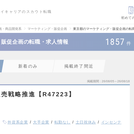
ハイキャリアのスカウト転職
初めて
画・商品開発系
マーケティング・販促企画
東京都のマーケティング・販促企画の転
1857
・販促企画の転職・求人情報
件
新着のみ
掲載終了間近
掲載期間
26/08/05～26/08/18
売戦略推進【R47223】
外資系企業
大手企業
転勤なし
土日祝休み
インセンテ