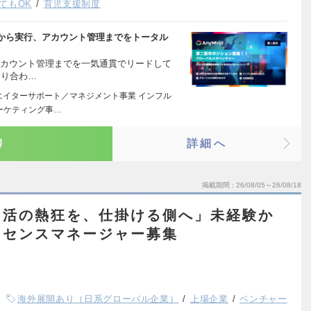
てもOK
育児支援制度
の策定から実行、アカウント管理までをトータル
・アカウント管理までを一気通貫でリードして
すり合わ…
リエイターサポート／マネジメント事業 インフル
ーケティング事…
り
詳細へ
掲載期間
26/08/05～26/08/18
し活の熱狂を、仕掛ける側へ」未経験か
イセンスマネージャー募集
海外展開あり（日系グローバル企業）
上場企業
ベンチャー