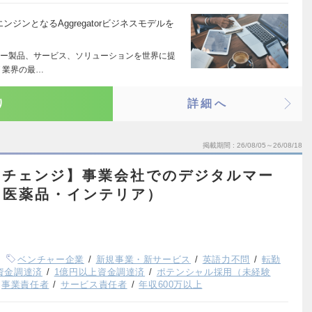
ンジンとなるAggregatorビジネスモデルを
ー製品、サービス、ソリューションを世界に提
 業界の最…
り
詳細へ
掲載期間
26/08/05～26/08/18
アチェンジ】事業会社でのデジタルマー
・医薬品・インテリア）
ベンチャー企業
新規事業・新サービス
英語力不問
転勤
上資金調達済
1億円以上資金調達済
ポテンシャル採用（未経験
事業責任者
サービス責任者
年収600万以上