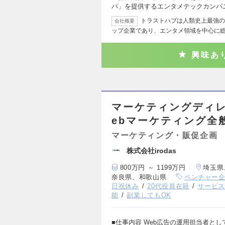
パ」を提供するエンタメテックカンパ
トラストハブは人類史上最強の
会社概要
ップ企業であり、エンタメ領域を中心に
興味あ
マーケティングディレ
ebマーケティング全
マーケティング・販促企画
株式会社irodas
800万円 ～ 1199万円
埼玉県
奈良県、和歌山県
ベンチャー
日祝休み
20代役員在籍
サービ
能
副業してもOK
■仕事内容 Web広告の運用担当者と