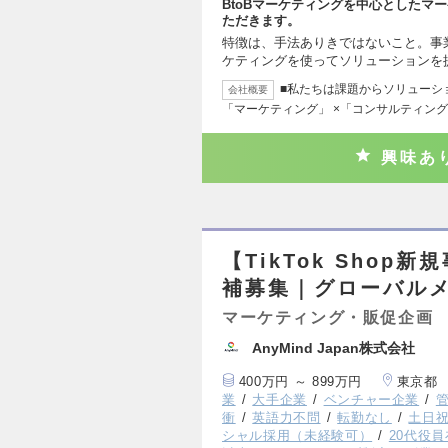
BtoBマーケティングを中心としたマ
ただきます。
特徴は、手法ありきではないこと。事
ケティングを使ってソリューションを
■私たちは課題からソリューシ
会社概要
「マーケティング」 ×「コンサルティン
興味あ
【TikTok Shop
補募集｜グローバル
マーケティング・販促企画
AnyMind Japan株式会社
400万円 ～ 899万円
東京都
業
大手企業
ベンチャー企業
衝
英語力不問
転勤なし
土日
シャル採用（未経験可）
20代役