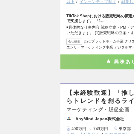
以上
インセンティブ制度
副業し
TikTok Shopにおける販売戦略
で支援します。 「1…
◾️具体的な仕事内容 戦略立案・PM
いただきます。 (1)販売戦略の立案・
D2Cプラットホーム事業 ク
会社概要
エンサーマーケティング事業 デジタルマ
興味あ
【未経験歓迎】「推
らトレンドを創るラ
マーケティング・販促企画
AnyMind Japan株式会社
400万円 ～ 749万円
東京都