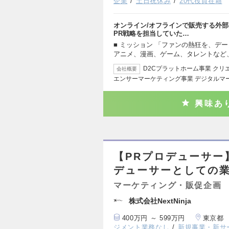
企業
土日祝休み
20代役員在籍
オンライン/オフラインで販売する外部
PR戦略を担当していた…
■ ミッション 「ファンの熱狂を、デ
アニメ、漫画、ゲーム、タレントなど
D2Cプラットホーム事業 ク
会社概要
エンサーマーケティング事業 デジタルマ
興味あ
【PRプロデューサー
デューサーとしての
マーケティング・販促企画
株式会社NextNinja
400万円 ～ 599万円
東京都
ジメント業務なし
新規事業・新サ