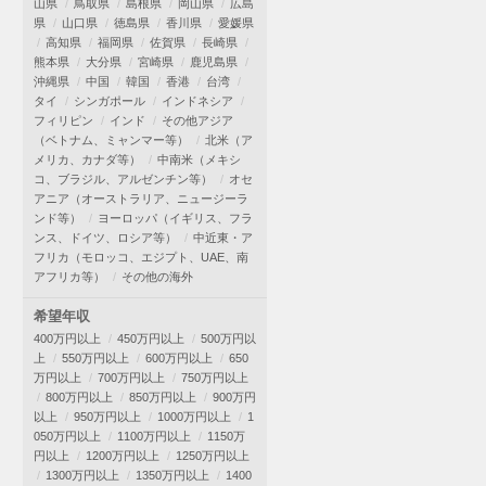
山県
鳥取県
島根県
岡山県
広島
県
山口県
徳島県
香川県
愛媛県
高知県
福岡県
佐賀県
長崎県
熊本県
大分県
宮崎県
鹿児島県
沖縄県
中国
韓国
香港
台湾
タイ
シンガポール
インドネシア
フィリピン
インド
その他アジア
（ベトナム、ミャンマー等）
北米（ア
メリカ、カナダ等）
中南米（メキシ
コ、ブラジル、アルゼンチン等）
オセ
アニア（オーストラリア、ニュージーラ
ンド等）
ヨーロッパ（イギリス、フラ
ンス、ドイツ、ロシア等）
中近東・ア
フリカ（モロッコ、エジプト、UAE、南
アフリカ等）
その他の海外
希望年収
400万円以上
450万円以上
500万円以
上
550万円以上
600万円以上
650
万円以上
700万円以上
750万円以上
800万円以上
850万円以上
900万円
以上
950万円以上
1000万円以上
1
050万円以上
1100万円以上
1150万
円以上
1200万円以上
1250万円以上
1300万円以上
1350万円以上
1400