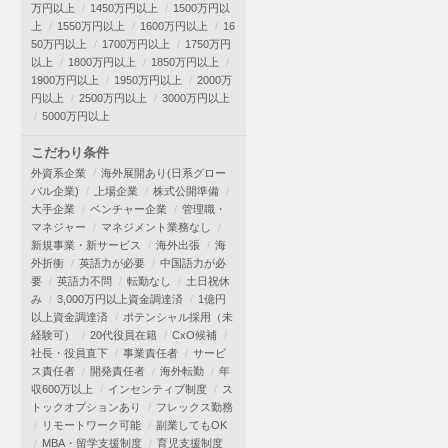
万円以上
1450万円以上
1500万円以
上
1550万円以上
1600万円以上
16
50万円以上
1700万円以上
1750万円
以上
1800万円以上
1850万円以上
1900万円以上
1950万円以上
2000万
円以上
2500万円以上
3000万円以上
5000万円以上
こだわり条件
外資系企業
海外展開あり(日系グロー
バル企業)
上場企業
株式公開準備
大手企業
ベンチャー企業
管理職・
マネジャー
マネジメント業務なし
新規事業・新サービス
海外出張
海
外折衝
英語力が必要
中国語力が必
要
英語力不問
転勤なし
土日祝休
み
3,000万円以上資金調達済
1億円
以上資金調達済
ポテンシャル採用（未
経験可）
20代役員在籍
CxO候補
社長・役員直下
事業責任者
サービ
ス責任者
開発責任者
海外転勤
年
収600万以上
インセンティブ制度
ス
トックオプションあり
フレックス勤務
リモートワーク可能
副業してもOK
MBA・留学支援制度
育児支援制度