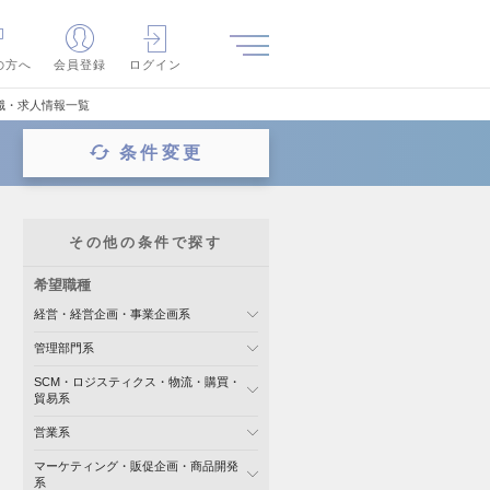
の方へ
会員登録
ログイン
職・求人情報一覧
条件変更
その他の条件で探す
希望職種
経営・経営企画・事業企画系
管理部門系
SCM・ロジスティクス・物流・購買・
貿易系
営業系
マーケティング・販促企画・商品開発
系