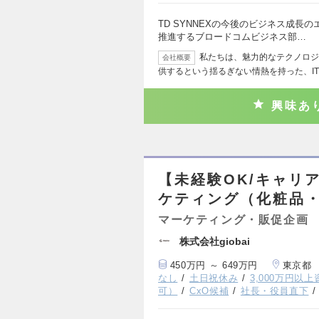
TD SYNNEXの今後のビジネス成長のエ
推進するブロードコムビジネス部…
私たちは、魅力的なテクノロジ
会社概要
供するという揺るぎない情熱を持った、IT
興味あ
【未経験OK/キャリ
ケティング（化粧品
マーケティング・販促企画
株式会社giobai
450万円 ～ 649万円
東京都
なし
土日祝休み
3,000万円以
可）
CxO候補
社長・役員直下