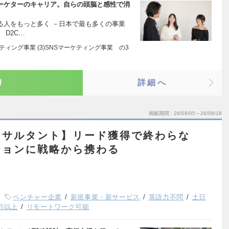
マーケターのキャリア。自らの頭脳と感性で消
る人をもっと多く －日本で最も多くの事業
 D2C…
ーケティング事業 (3)SNSマーケティング事業 の3
り
詳細へ
掲載期間
26/08/05～26/08/18
ンサルタント】リード獲得で終わらな
ションに戦略から携わる
ベンチャー企業
新規事業・新サービス
英語力不問
土日
0万以上
リモートワーク可能