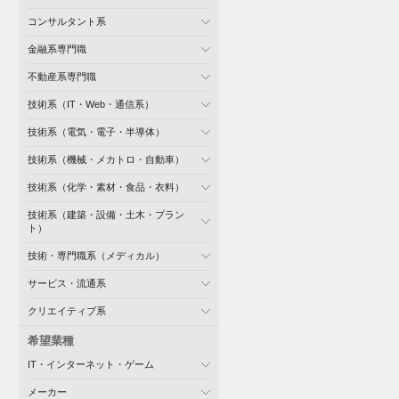
コンサルタント系
金融系専門職
不動産系専門職
技術系（IT・Web・通信系）
技術系（電気・電子・半導体）
技術系（機械・メカトロ・自動車）
技術系（化学・素材・食品・衣料）
技術系（建築・設備・土木・プラン
ト）
技術・専門職系（メディカル）
サービス・流通系
クリエイティブ系
希望業種
IT・インターネット・ゲーム
メーカー