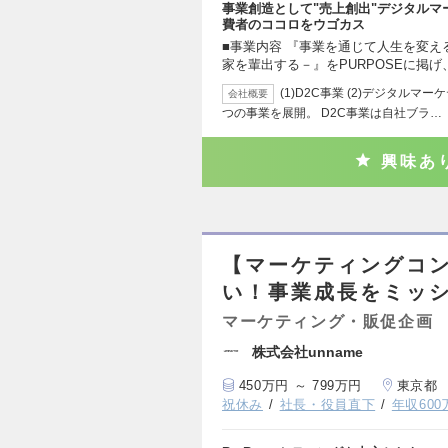
事業創造として"売上創出"デジタル
費者のココロをウゴカス
■事業内容 『事業を通じて人生を変え
家を輩出する－』をPURPOSEに掲げ、
(1)D2C事業 (2)デジタルマ
会社概要
つの事業を展開。 D2C事業は自社ブラ…
興味あ
【マーケティングコ
い！事業成長をミッ
マーケティング・販促企画
株式会社unname
450万円 ～ 799万円
東京都
祝休み
社長・役員直下
年収60