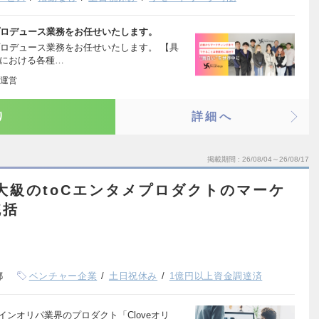
プロデュース業務をお任せいたします。
ロデュース業務をお任せいたします。 【具
ムにおける各種…
運営
り
詳細へ
掲載期間
26/08/04～26/08/17
大級のtoCエンタメプロダクトのマーケ
統括
都
ベンチャー企業
土日祝休み
1億円以上資金調達済
ラインオリパ業界のプロダクト「Cloveオリ