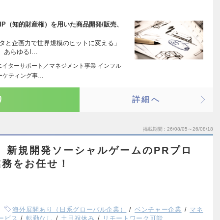
IP（知的財産権）を用いた商品開発/販売、
ータと企画力で世界規模のヒットに変える」
、あらゆるI…
リエイターサポート／マネジメント事業 インフル
ーケティング事…
り
詳細へ
掲載期間
26/08/05～26/08/18
】新規開発ソーシャルゲームのPRプロ
業務をお任せ！
海外展開あり（日系グローバル企業）
ベンチャー企業
マネ
ービス
転勤なし
土日祝休み
リモートワーク可能