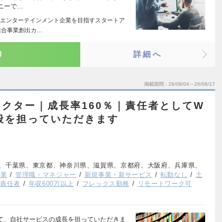
ニーで…
エンターテインメント企業を目指すスタートア
総合事業創出カ…
り
詳細へ
掲載期間
26/08/04～26/08/17
クター｜成長率160％｜責任者としてW
般を担っていただきます
、千葉県、東京都、神奈川県、滋賀県、京都府、大阪府、兵庫県、
企業
管理職・マネジャー
新規事業・新サービス
転勤なし
土
ス責任者
年収600万以上
フレックス勤務
リモートワーク可
して、自社サービスの成長を担っていただきま