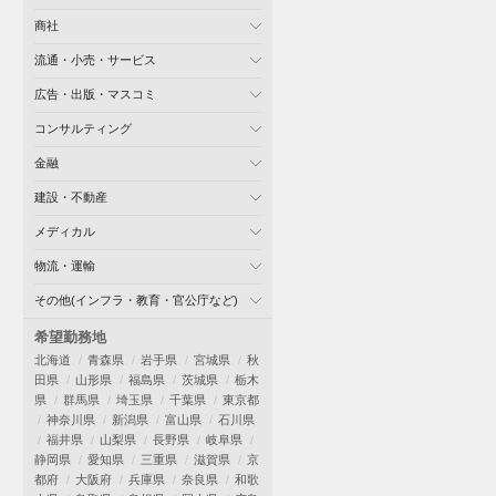
商社
流通・小売・サービス
広告・出版・マスコミ
コンサルティング
金融
建設・不動産
メディカル
物流・運輸
その他(インフラ・教育・官公庁など)
希望勤務地
北海道
青森県
岩手県
宮城県
秋
田県
山形県
福島県
茨城県
栃木
県
群馬県
埼玉県
千葉県
東京都
神奈川県
新潟県
富山県
石川県
福井県
山梨県
長野県
岐阜県
静岡県
愛知県
三重県
滋賀県
京
都府
大阪府
兵庫県
奈良県
和歌