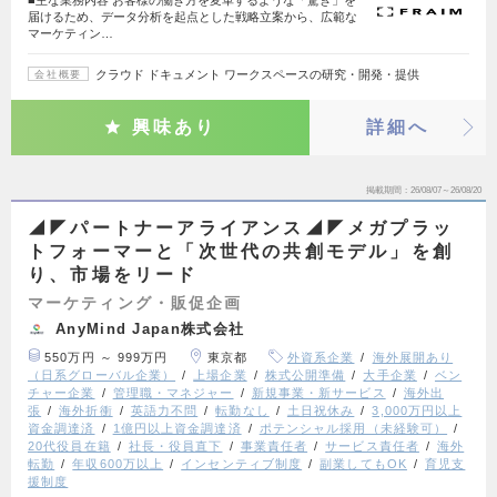
■主な業務内容 お客様の働き方を変革するような「驚き」を
届けるため、データ分析を起点とした戦略立案から、広範な
マーケティン…
クラウド ドキュメント ワークスペースの研究・開発・提供
会社概要
興味あり
詳細へ
掲載期間
26/08/07～26/08/20
◢◤パートナーアライアンス◢◤メガプラッ
トフォーマーと「次世代の共創モデル」を創
り、市場をリード
マーケティング・販促企画
AnyMind Japan株式会社
550万円 ～ 999万円
東京都
外資系企業
海外展開あり
（日系グローバル企業）
上場企業
株式公開準備
大手企業
ベン
チャー企業
管理職・マネジャー
新規事業・新サービス
海外出
張
海外折衝
英語力不問
転勤なし
土日祝休み
3,000万円以上
資金調達済
1億円以上資金調達済
ポテンシャル採用（未経験可）
20代役員在籍
社長・役員直下
事業責任者
サービス責任者
海外
転勤
年収600万以上
インセンティブ制度
副業してもOK
育児支
援制度