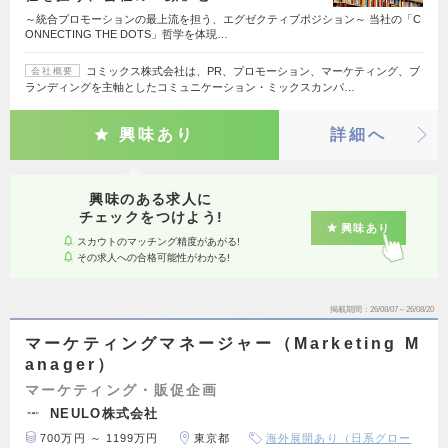
～統合プロモーションの最上流を担う、エグゼクティブポジション～ 当社の「C
ONNECTING THE DOTS」哲学を体現…
コミックス株式会社は、PR、プロモーション、マーケティング、ブ
会社概要
ランディングを主軸としたコミュニケーション・ミックスカンパ…
興味あり
詳細へ
興味のある求人に
チェックをつけよう!
興味あり
スカウトのマッチング精度があがる!
その求人への合格可能性がわかる!
掲載期間
26/08/07～26/08/20
マーケティングマネージャー（Marketing M
anager）
マーケティング・販促企画
NEULO株式会社
700万円 ～ 1199万円
東京都
海外展開あり（日系グロー