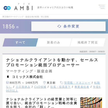
若手ハイキャリアのスカウト転職
東京都のマーケティング・販促企画の転職・求人情報
1856
条件変更
件
すべて
新着のみ
掲載終了間近
掲載期間
26/08/07～26/08/20
ナショナルクライアントを動かす、セールス
プロモーション統括プロデューサー
マーケティング・販促企画
コミックス株式会社
800万円 ～ 1499万円
東京都
管理職・マネジャー
転勤
なし
土日祝休み
CxO候補
社長・役員直下
事業責任者
年収6
00万以上
ナショナルクライアントの経営層と対等に
渡り合い、統合プロモーション戦略の全責
任を担う、会社の「顔」と…