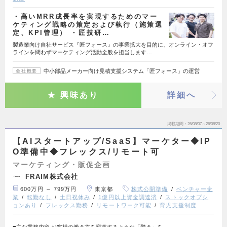
・高いMRR成長率を実現するためのマー
ケティング戦略の策定および執行（施策選
定、KPI管理） ・匠技研…
製造業向け自社サービス『匠フォース』の事業拡大を目的に、オンライン・オフ
ラインを問わずマーケティング活動全般を担当します…
中小部品メーカー向け見積支援システム「匠フォース」の運営
会社概要
興味あり
詳細へ
掲載期間
26/08/07～26/08/20
【AIスタートアップ/SaaS】マーケター◆IP
O準備中◆フレックス/リモート可
マーケティング・販促企画
FRAIM株式会社
600万円 ～ 799万円
東京都
株式公開準備
ベンチャー企
業
転勤なし
土日祝休み
1億円以上資金調達済
ストックオプシ
ョンあり
フレックス勤務
リモートワーク可能
育児支援制度