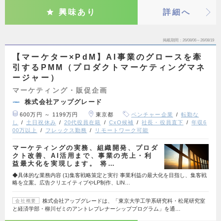
興味あり
詳細へ
掲載期間
26/08/06～26/08/19
【マーケター×PdM】AI事業のグロースを牽
引するPMM（プロダクトマーケティングマネ
ージャー）
マーケティング・販促企画
株式会社アップグレード
600万円 ～ 1199万円
東京都
ベンチャー企業
転勤な
し
土日祝休み
20代役員在籍
CxO候補
社長・役員直下
年収6
00万以上
フレックス勤務
リモートワーク可能
マーケティングの実務、組織開発、プロダ
クト改善、AI活用まで、事業の売上・利
益最大化を実現します。 将…
◆具体的な業務内容 (1)集客戦略策定と実行 事業利益の最大化を目指し、集客戦
略を立案。広告クリエイティブやLP制作、LIN…
株式会社アップグレードは、「東京大学工学系研究科・松尾研究室
会社概要
と経済学部・柳川ゼミのアントレプレナーシッププログラム」を通…