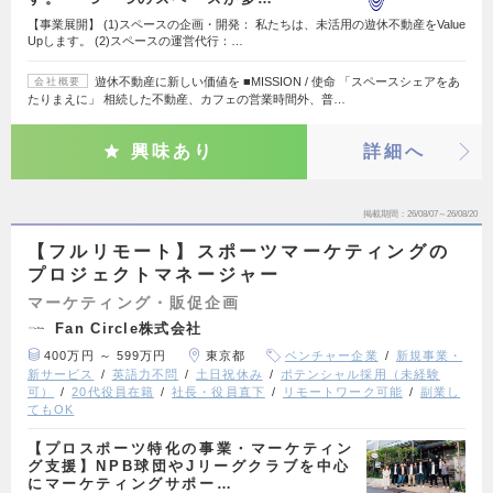
【事業展開】 (1)スペースの企画・開発： 私たちは、未活用の遊休不動産をValue
Upします。 (2)スペースの運営代行：…
遊休不動産に新しい価値を ■MISSION / 使命 「スペースシェアをあ
会社概要
たりまえに」 相続した不動産、カフェの営業時間外、普…
興味あり
詳細へ
掲載期間
26/08/07～26/08/20
【フルリモート】スポーツマーケティングの
プロジェクトマネージャー
マーケティング・販促企画
Fan Circle株式会社
400万円 ～ 599万円
東京都
ベンチャー企業
新規事業・
新サービス
英語力不問
土日祝休み
ポテンシャル採用（未経験
可）
20代役員在籍
社長・役員直下
リモートワーク可能
副業し
てもOK
【プロスポーツ特化の事業・マーケティン
グ支援】NPB球団やJリーグクラブを中心
にマーケティングサポー…