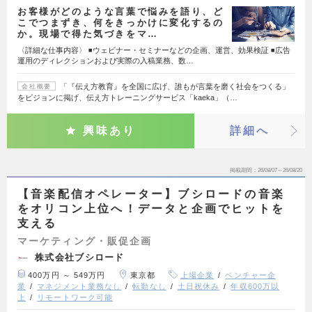
お客様がどのような言葉で悩みを語り、ど
こでつまずき、何をきっかけに変化するの
か。現場で得た気づきをマ…
〈詳細な仕事内容〉 ◾️ウェビナー・セミナーなどの企画、運営、効果検証 ◾️広告
運用のディレクションおよび実際の入稿業務、数…
「『伝え方教育』を全国に広げ、誰もが言葉を磨く社会をつくる」
会社概要
をビジョンに掲げ、伝え方トレーニングサービス「kaeka」（…
興味あり
詳細へ
掲載期間
26/08/07～26/08/20
【音楽配信オペレーター】ブシロードの音楽
をオリコン上位へ！データと企画でヒットを
支える
マーケティング・販促企画
株式会社ブシロード
400万円 ～ 549万円
東京都
上場企業
ベンチャー企
業
マネジメント業務なし
転勤なし
土日祝休み
年収600万以
上
リモートワーク可能