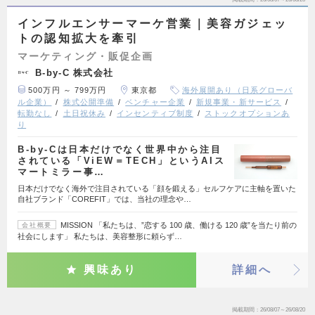
インフルエンサーマーケ営業｜美容ガジェッ
トの認知拡大を牽引
マーケティング・販促企画
B-by-C 株式会社
500万円 ～ 799万円
東京都
海外展開あり（日系グローバ
ル企業）
株式公開準備
ベンチャー企業
新規事業・新サービス
転勤なし
土日祝休み
インセンティブ制度
ストックオプションあ
り
B-by-Cは日本だけでなく世界中から注目
されている「ViEW＝TECH」というAIス
マートミラー事…
日本だけでなく海外で注目されている「顔を鍛える」セルフケアに主軸を置いた
自社ブランド「COREFIT」では、当社の理念や…
MISSION 「私たちは、”恋する 100 歳、働ける 120 歳”を当たり前の
会社概要
社会にします」 私たちは、美容整形に頼らず…
興味あり
詳細へ
掲載期間
26/08/07～26/08/20