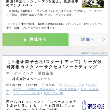
調達10億円・シリーズBを迎え、急成長中
のエンタメベン…
【具体的な仕事内容】 ・ファン層に合わせた商品企画・制作進行 ・クリエイテ
ィブ監修 ・動画やSNSを活用したプロモーション施策…
◆会社概要 『Next Creative Studio』をビジョンに、IPコンテンツを
会社概要
企画・制作・プロデュースする会社です…
興味あり
詳細へ
掲載期間
26/08/07～26/08/20
【上場企業子会社/スタートアップ】リーダ候
補募集カスタマーサクセス/マーケティング
マーケティング・販促企画
株式会社スペースモール
400万円 ～ 549万円
東京都
ベンチャー企業
転勤な
し
ポテンシャル採用（未経験可）
20代役員在籍
社長・役員直
下
リモートワーク可能
副業してもOK
私たちのミッション： 「スペースシェア
をあたり前にする」ことを目指していま
す。 一つ一つのスペースが多…