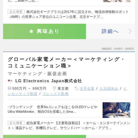
た。ご経験やご志…
株式会社ギークプラスは2017年に設立され、物流自律移動ロボット
会社概要
（AMR）の世界シェア首位のユニコーン企業、北京ギークプ…
興味あり
詳細へ
掲載期間
26/08/07～26/08/20
グローバル家電メーカー＜マーケティング・
コミュニケーション職＞
マーケティング・販促企画
LG Electronics Japan株式会社
500万円 ～ 699万円
東京都
大手企業
土日祝休み
イ
ンセンティブ制度
フレックス勤務
-ブランディング 世界No.1シェアをほこるOLEDテレビや
Ultra WideMonitor、独自OSを搭載したSma…
総合家電メーカー 【主要取扱製品】 ＜ホーム・エンターテインメン
会社概要
ト＞ 液晶テレビ、有機ELテレビ、サウンドバー ＜ホーム・アプラ…