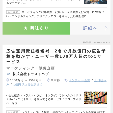
るマーケティ…
マーケティング戦略立案、戦略PR・企画立案及び実施、PR業務代
会社概要
行・コンサルティング、アドテクノロジーを活用した動画配信P…
興味あり
詳細へ
掲載期間
26/08/06～26/08/19
広告運用責任者候補｜2名で月数億円の広告予
算を動かす・ユーザー数100万人超のtoCサ
ービス
マーケティング・販促企画
株式会社トラストハブ
1000万円 ～ 1599万円
東京都
ベンチャー企業
土日祝休
み
1億円以上資金調達済
< 会社概要 > トラストハブは、オンラインでトレカのオリジ
ナルパック（オリパ）を購入できるサービス「クローブオリ
パ」を提…
トラストハブは人類史上最強のエンターテインメント企業を目指す
会社概要