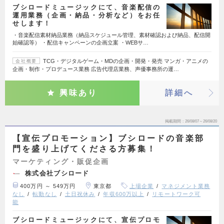
ブシロードミュージックにて、音楽配信の
運用業務（企画・納品・分析など）をお任
せします！
・音楽配信素材納品業務（納品スケジュール管理、素材確認および納品、配信開
始確認等） ・配信キャンペーンの企画立案 ・WEBサ…
TCG・デジタルゲーム・MDの企画・開発・発売 マンガ・アニメの
会社概要
企画・制作・プロデュース業務 広告代理店業務、声優事務所の運…
興味あり
詳細へ
掲載期間
26/08/07～26/08/20
【宣伝プロモーション】ブシロードの音楽部
門を盛り上げてくださる方募集！
マーケティング・販促企画
株式会社ブシロード
400万円 ～ 549万円
東京都
上場企業
マネジメント業務
なし
転勤なし
土日祝休み
年収600万以上
リモートワーク可
能
ブシロードミュージックにて、宣伝プロモ