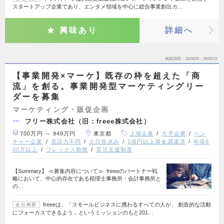
スタートアップ企業であり、エンタメ領域を中心に総合事業創出カ…
興味あり
詳細へ
掲載期間
26/08/06～26/08/19
【事業開発×マーケ】既存の枠を超えた「商
流」を創る。事業開発型マーケティングリー
ダーを募集
マーケティング・販促企画
フリー株式会社（旧：freee株式会社）
700万円 ～ 949万円
東京都
上場企業
大手企業
ベン
チャー企業
英語力不問
土日祝休み
1億円以上資金調達済
年収6
00万以上
フレックス勤務
育児支援制度
【Summary】 ≪募集内容について≫ freeeのパートナー戦
略において、中心的存在である税理士事務所・会計事務所と
の…
freeeは、「スモールビジネスに携わるすべての人が、 創造的な活動
会社概要
にフォーカスできるよう」というミッションのもと201…