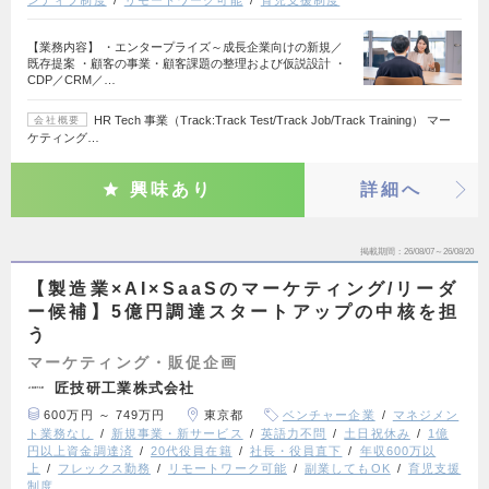
【業務内容】 ・エンタープライズ～成長企業向けの新規／
既存提案 ・顧客の事業・顧客課題の整理および仮説設計 ・
CDP／CRM／…
HR Tech 事業（Track:Track Test/Track Job/Track Training） マー
会社概要
ケティング…
興味あり
詳細へ
掲載期間
26/08/07～26/08/20
【製造業×AI×SaaSのマーケティング/リーダ
ー候補】5億円調達スタートアップの中核を担
う
マーケティング・販促企画
匠技研工業株式会社
600万円 ～ 749万円
東京都
ベンチャー企業
マネジメン
ト業務なし
新規事業・新サービス
英語力不問
土日祝休み
1億
円以上資金調達済
20代役員在籍
社長・役員直下
年収600万以
上
フレックス勤務
リモートワーク可能
副業してもOK
育児支援
制度