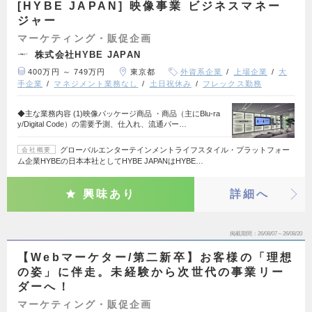
[HYBE JAPAN] 映像事業 ビジネスマネー
ジャー
マーケティング・販促企画
株式会社HYBE JAPAN
400万円 ～ 749万円
東京都
外資系企業
上場企業
大
手企業
マネジメント業務なし
土日祝休み
フレックス勤務
◆主な業務内容 (1)映像パッケージ商品 ・商品（主にBlu-ra
y/Digital Code）の需要予測、仕入れ、流通パー…
グローバルエンターテインメントライフスタイル・プラットフォー
会社概要
ム企業HYBEの日本本社としてHYBE JAPANはHYBE…
興味あり
詳細へ
掲載期間
26/08/07～26/08/20
【Webマーケター/第二新卒】お客様の「理想
の姿」に伴走。未経験から次世代の事業リー
ダーへ！
マーケティング・販促企画