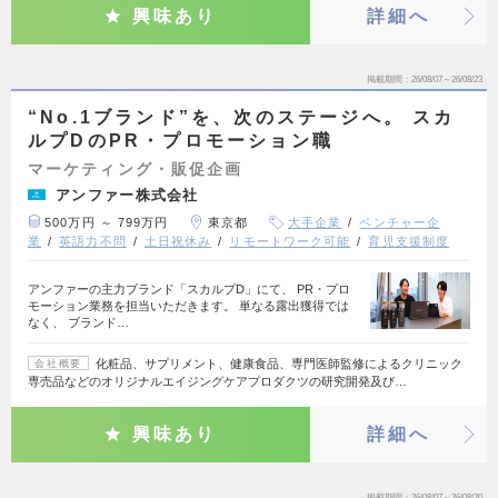
興味あり
詳細へ
掲載期間
26/08/07～26/08/23
“No.1ブランド”を、次のステージへ。 スカ
ルプDのPR・プロモーション職
マーケティング・販促企画
アンファー株式会社
500万円 ～ 799万円
東京都
大手企業
ベンチャー企
業
英語力不問
土日祝休み
リモートワーク可能
育児支援制度
アンファーの主力ブランド「スカルプD」にて、 PR・プロ
モーション業務を担当いただきます。 単なる露出獲得では
なく、 ブランド…
化粧品、サプリメント、健康食品、専門医師監修によるクリニック
会社概要
専売品などのオリジナルエイジングケアプロダクツの研究開発及び…
興味あり
詳細へ
掲載期間
26/08/07～26/08/20