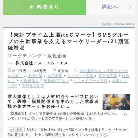
興味あり
詳細へ
掲載期間
26/08/06～26/08/19
【東証プライム上場/toCマーケ】SMSグルー
プの主幹事業を支えるマーケリーダー/21期連
続増収
マーケティング・販促企画
株式会社エス・エム・エス
600万円 ～ 849万円
東京都
海外展開あり（日系グローバ
ル企業）
上場企業
大手企業
ベンチャー企業
英語力不問
転勤
なし
土日祝休み
年収600万以上
リモートワーク可能
副業して
もOK
育児支援制度
求人媒体もしくは人材紹介サービスにおい
て、医療・福祉関係者を中心とした求職者
様の集客マーケをお任せい…
【職務内容】 キャリア事業領域（医療や介護領域における人材ビジネス）にお
いて、いずれかのサービスのプロモーション領域か、S…
SMSは「高齢社会に適した情報インフラを構築することで人々の生
会社概要
活の質を向上し、社会に貢献し続ける」というミッションを掲げ…