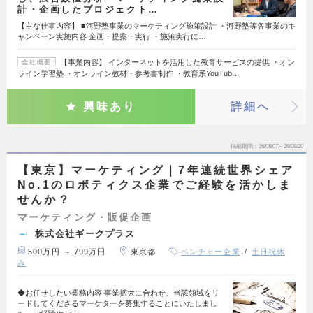
計・企画したプロジェクト…
【主な仕事内容】 ■河野塾事業のマーケティング施策設計 ・河野塾等各事業のキ
ャンペーン実施内容 企画・提案・実行 ・施策実行に…
【事業内容】 インターネットを活用した教育サービスの提供 ・オン
会社概要
ライン学習塾 ・オンライン教材・参考書制作 ・教育系YouTub…
興味あり
詳細へ
掲載期間
26/08/07～26/08/20
【東京】マーケティング｜7年連続世界シェア
No.1のロボティクス企業でご経験を活かしま
せんか？
マーケティング・販促企画
株式会社ギークプラス
500万円 ～ 799万円
東京都
ベンチャー企業
土日祝休
み
◆お任せしたい業務内容 事業拡大に合わせ、当該領域をリ
ードしてくださるマーケターを募集することにいたしまし