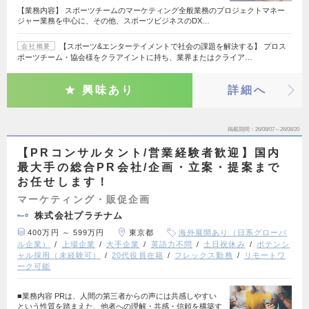
【業務内容】 スポーツチームのマーケティング全般業務のプロジェクトマネー
ジャー業務を中心に、その他、スポーツビジネスのDX…
【スポーツ&エンターテイメントで社会の課題を解決する】 プロス
会社概要
ポーツチーム・協会様をクラアイントに持ち、業界またはクライア…
興味あり
詳細へ
掲載期間
26/08/07～26/08/20
【PRコンサルタント/営業経験者歓迎】国内
最大手の総合PR会社/企画・立案・提案まで
お任せします！
マーケティング・販促企画
株式会社プラチナム
400万円 ～ 599万円
東京都
海外展開あり（日系グローバ
ル企業）
上場企業
大手企業
英語力不問
土日祝休み
ポテンシ
ャル採用（未経験可）
20代役員在籍
フレックス勤務
リモートワ
ーク可能
■業務内容 PRは、人間の第三者からの声には共感しやすい
という性質を踏まえた、他者への理解・共感・信頼を構築す