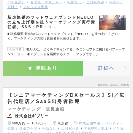
バル企業）
管理職・マネジャー
転勤なし
土日祝休み
年収600
万以上
フレックス勤務
新進気鋭のフットウェアブランドNEULO
の立ち上げ期を担うマーケティング実行責
任者。SNS・PR・コ…
■ 職務概要 新進気鋭のフットウェアブランド「NEULO」を世の中に広げてい
く、マーケティングの実行責任者をお任せします。…
NEULOは「歩くをデザインする」をコンセプトに掲げるパフォーマ
会社概要
ンス・フットギアブランドを展開するスタートアップです。シ…
興味あり
詳細へ
掲載期間
26/08/07～26/08/20
【シニアマーケティングDXセールス】SI／広
告代理店／SaaS出身者歓迎
マーケティング・販促企画
株式会社ギブリー
600万円 ～ 1049万円
東京都
株式公開準備
ベンチャー
企業
英語力不問
転勤なし
土日祝休み
年収600万以上
インセ
ンティブ制度
リモートワーク可能
育児支援制度