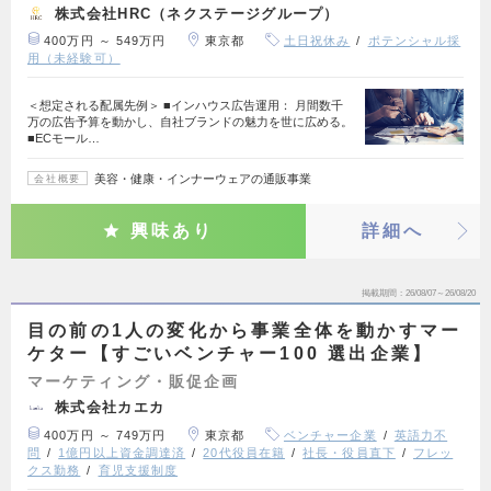
株式会社HRC（ネクステージグループ）
400万円 ～ 549万円
東京都
土日祝休み
ポテンシャル採
用（未経験可）
＜想定される配属先例＞ ■インハウス広告運用： 月間数千
万の広告予算を動かし、自社ブランドの魅力を世に広める。
■ECモール…
美容・健康・インナーウェアの通販事業
会社概要
興味あり
詳細へ
掲載期間
26/08/07～26/08/20
目の前の1人の変化から事業全体を動かすマー
ケター【すごいベンチャー100 選出企業】
マーケティング・販促企画
株式会社カエカ
400万円 ～ 749万円
東京都
ベンチャー企業
英語力不
問
1億円以上資金調達済
20代役員在籍
社長・役員直下
フレッ
クス勤務
育児支援制度