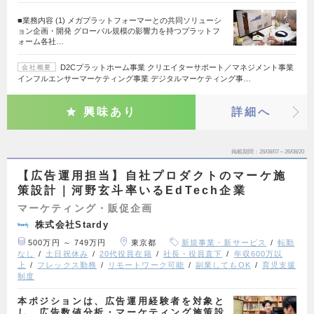
■業務内容 (1) メガプラットフォーマーとの共同ソリューシ
ョン企画・開発 グローバル規模の影響力を持つプラットフ
ォーム各社…
D2Cプラットホーム事業 クリエイターサポート／マネジメント事業
会社概要
インフルエンサーマーケティング事業 デジタルマーケティング事…
興味あり
詳細へ
掲載期間
26/08/07～26/08/20
【広告運用担当】自社プロダクトのマーケ施
策設計｜河野玄斗率いるEdTech企業
マーケティング・販促企画
株式会社Stardy
500万円 ～ 749万円
東京都
新規事業・新サービス
転勤
なし
土日祝休み
20代役員在籍
社長・役員直下
年収600万以
上
フレックス勤務
リモートワーク可能
副業してもOK
育児支援
制度
本ポジションは、広告運用経験者を対象と
し、広告数値分析・マーケティング施策設