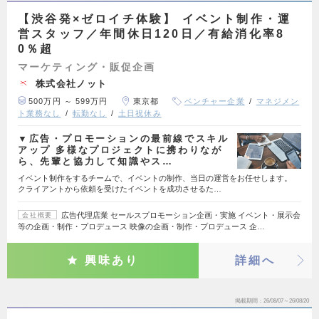
【渋谷発×ゼロイチ体験】 イベント制作・運
営スタッフ／年間休日120日／有給消化率8
0％超
マーケティング・販促企画
株式会社ノット
500万円 ～ 599万円
東京都
ベンチャー企業
マネジメン
ト業務なし
転勤なし
土日祝休み
▼広告・プロモーションの最前線でスキル
アップ 多様なプロジェクトに携わりなが
ら、先輩と協力して知識やス…
イベント制作をするチームで、イベントの制作、当日の運営をお任せします。
クライアントから依頼を受けたイベントを成功させるた…
広告代理店業 セールスプロモーション企画・実施 イベント・展示会
会社概要
等の企画・制作・プロデュース 映像の企画・制作・プロデュース 企…
興味あり
詳細へ
掲載期間
26/08/07～26/08/20