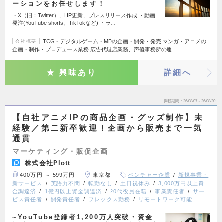
ーションをお任せします！
・X（旧：Twitter）、HP更新、プレスリリース作成 ・動画
発注(YouTube shorts、TikTokなど) ・ラ…
TCG・デジタルゲーム・MDの企画・開発・発売 マンガ・アニメの
会社概要
企画・制作・プロデュース業務 広告代理店業務、声優事務所の運…
興味あり
詳細へ
掲載期間
26/08/07～26/08/20
【自社アニメIPの商品企画・グッズ制作】未
経験／第二新卒歓迎！企画から販売まで一気
通貫
マーケティング・販促企画
株式会社Plott
400万円 ～ 599万円
東京都
ベンチャー企業
新規事業・
新サービス
英語力不問
転勤なし
土日祝休み
3,000万円以上資
金調達済
1億円以上資金調達済
20代役員在籍
事業責任者
サー
ビス責任者
開発責任者
フレックス勤務
リモートワーク可能
~YouTube登録者1,200万人突破・資金