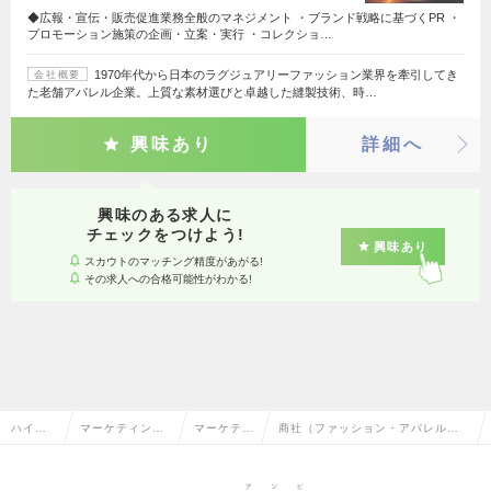
◆広報・宣伝・販売促進業務全般のマネジメント ・ブランド戦略に基づくPR ・
プロモーション施策の企画・立案・実行 ・コレクショ…
1970年代から日本のラグジュアリーファッション業界を牽引してき
会社概要
た老舗アパレル企業。上質な素材選びと卓越した縫製技術、時…
興味あり
詳細へ
興味のある求人に
チェックをつけよう!
興味あり
スカウトのマッチング精度があがる!
その求人への合格可能性がわかる!
ハイク
マーケティン
マーケティ
商社（ファッション・アパレル）
ラス求
グ・販促企画・
ング・販促
のマーケティング・販促企画の転