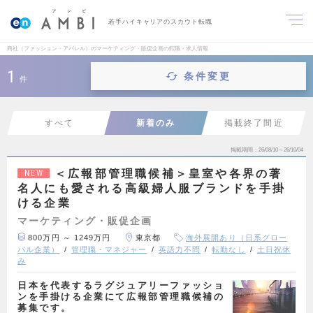
若手ハイキャリアのスカウト転職
商社（ファッション・アパレル）のマーケティング・販促企画の転職・求人情報
1
条件変更
件
すべて
新着のみ
掲載終了間近
掲載期間
26/08/10～26/10/04
＜広報部管理職候補＞皇室や各界の著
NEW
名人にも愛される高級婦人服ブランドを手掛
ける企業
マーケティング・販促企画
800万円 ～ 1249万円
東京都
海外展開あり（日系グロー
バル企業）
管理職・マネジャー
英語力不問
転勤なし
土日祝休
み
日本を代表するラグジュアリーファッショ
ンを手掛ける企業にて広報部管理職候補の
募集です。