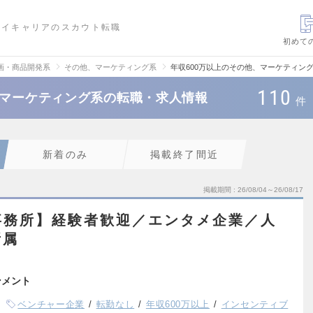
ハイキャリアのスカウト転職
初めて
画・商品開発系
その他、マーケティング系
年収600万以上のその他、マーケティン
110
、マーケティング系の転職・求人情報
件
新着のみ
掲載終了間近
掲載期間
26/08/04～26/08/17
事務所】経験者歓迎／エンタメ企業／人
所属
ンメント
ベンチャー企業
転勤なし
年収600万以上
インセンティブ