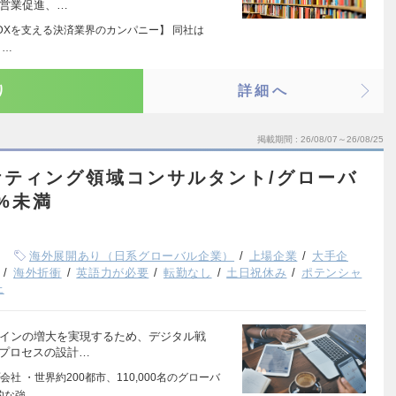
、営業促進、…
・DXを支える決済業界のカンパニー】 同社は
と…
り
詳細へ
掲載期間
26/08/07～26/08/25
ケティング領域コンサルタント/グローバ
7%未満
海外展開あり（日系グローバル企業）
上場企業
大手企
海外折衝
英語力が必要
転勤なし
土日祝休み
ポテンシャ
上
ラインの増大を実現するため、デジタル戦
務プロセスの設計…
 ・世界約200都市、110,000名のグローバ
的な強…