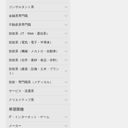
コンサルタント系
金融系専門職
不動産系専門職
技術系（IT・Web・通信系）
技術系（電気・電子・半導体）
技術系（機械・メカトロ・自動車）
技術系（化学・素材・食品・衣料）
技術系（建築・設備・土木・プラン
ト）
技術・専門職系（メディカル）
サービス・流通系
クリエイティブ系
希望業種
IT・インターネット・ゲーム
メーカー