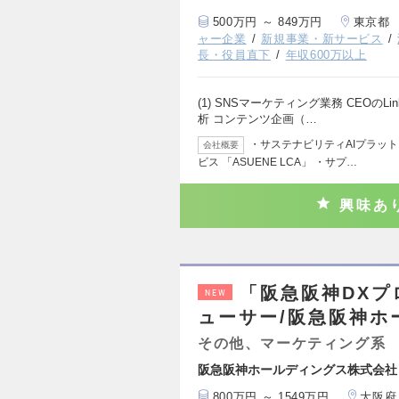
500万円 ～ 849万円
東京都
ャー企業
新規事業・新サービス
長・役員直下
年収600万以上
(1) SNSマーケティング業務 CEOのLin
析 コンテンツ企画（…
・サステナビリティAIプラットフォ
会社概要
ビス 「ASUENE LCA」 ・サプ…
興味あ
「阪急阪神DXプ
NEW
ューサー/阪急阪神ホ
その他、マーケティング系
阪急阪神ホールディングス株式会社
800万円 ～ 1549万円
大阪府