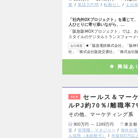
業
英語力不問
転勤なし
土日
「社内外DXプロジェクト」を通じて
人ひとりに寄り添いながら、…
「阪急阪神DXプロジェクト」では、
スタイルのデジタルトランスフォーメ
■「阪急電鉄株式会社」「阪神
会社概要
社」「株式会社阪急交通社」「株式会社
興味あ
セールス＆マー
NEW
ルPJ約70％/離職率
その他、マーケティング系
800万円 ～ 1249万円
東京都
業
管理職・マネジャー
海外出張
ル採用（未経験可）
年収600万以