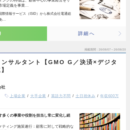
ィングの特徴は、顧客中心の事業経営をサ
市場定義を事業…
通国際情報サービス（ISID）から株式会社電通総
あ…
り
詳細へ
掲載期間
26/08/07～26/08/20
ンサルタント【GMO G／決済×デジタ
域】
会社
上場企業
大手企業
英語力不問
土日祝休み
年収600万
す多くの事業や役割を担当し常に変化し続
ーケティング施策遂行：顧客に対して戦略的な