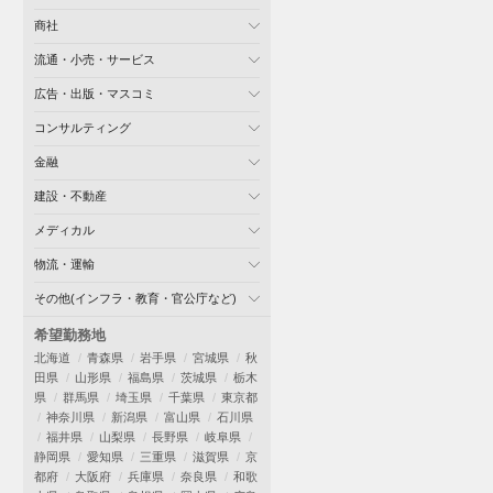
商社
流通・小売・サービス
広告・出版・マスコミ
コンサルティング
金融
建設・不動産
メディカル
物流・運輸
その他(インフラ・教育・官公庁など)
希望勤務地
北海道
青森県
岩手県
宮城県
秋
田県
山形県
福島県
茨城県
栃木
県
群馬県
埼玉県
千葉県
東京都
神奈川県
新潟県
富山県
石川県
福井県
山梨県
長野県
岐阜県
静岡県
愛知県
三重県
滋賀県
京
都府
大阪府
兵庫県
奈良県
和歌