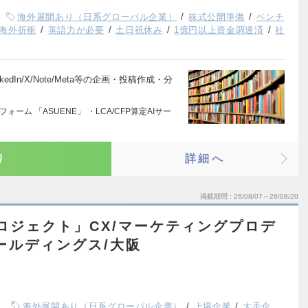
海外展開あり（日系グローバル企業）
株式公開準備
ベンチ
海外折衝
英語力が必要
土日祝休み
1億円以上資金調達済
社
kedIn/X/Note/Meta等の企画・投稿作成・分
ーム 「ASUENE」 ・LCA/CFP算定AIサー
り
詳細へ
掲載期間
26/08/07～26/08/20
ロジェクト」CX/マーケティングプロデ
ールディングス/大阪
海外展開あり（日系グローバル企業）
上場企業
大手企