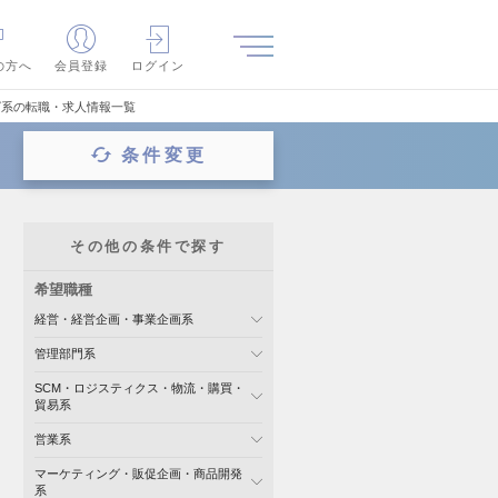
の方へ
会員登録
ログイン
グ系の転職・求人情報一覧
条件変更
その他の条件で探す
希望職種
経営・経営企画・事業企画系
管理部門系
SCM・ロジスティクス・物流・購買・
貿易系
営業系
マーケティング・販促企画・商品開発
系