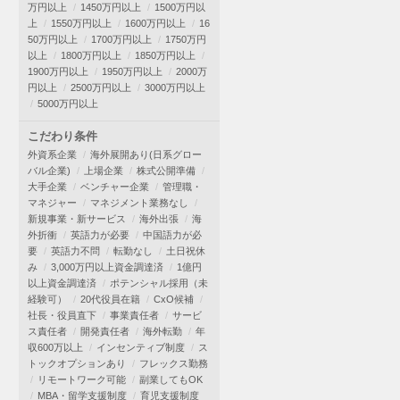
万円以上
1450万円以上
1500万円以
上
1550万円以上
1600万円以上
16
50万円以上
1700万円以上
1750万円
以上
1800万円以上
1850万円以上
1900万円以上
1950万円以上
2000万
円以上
2500万円以上
3000万円以上
5000万円以上
こだわり条件
外資系企業
海外展開あり(日系グロー
バル企業)
上場企業
株式公開準備
大手企業
ベンチャー企業
管理職・
マネジャー
マネジメント業務なし
新規事業・新サービス
海外出張
海
外折衝
英語力が必要
中国語力が必
要
英語力不問
転勤なし
土日祝休
み
3,000万円以上資金調達済
1億円
以上資金調達済
ポテンシャル採用（未
経験可）
20代役員在籍
CxO候補
社長・役員直下
事業責任者
サービ
ス責任者
開発責任者
海外転勤
年
収600万以上
インセンティブ制度
ス
トックオプションあり
フレックス勤務
リモートワーク可能
副業してもOK
MBA・留学支援制度
育児支援制度