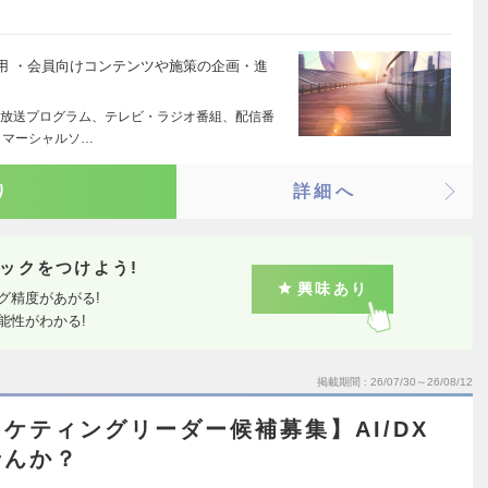
用 ・会員向けコンテンツや施策の企画・進
放送プログラム、テレビ・ラジオ番組、配信番
コマーシャルソ…
り
詳細へ
ックをつけよう!
興味あり
グ精度があがる!
能性がわかる!
掲載期間
26/07/30～26/08/12
ケティングリーダー候補募集】AI/DX
せんか？