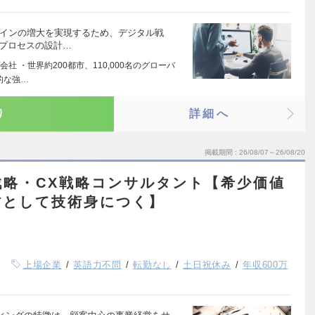
ラインの増大を実現するため、デジタル戦
務プロセスの設計…
 ・世界約200都市、110,000名のグローバ
的な強…
り
詳細へ
掲載期間
26/08/07～26/08/20
戦略・CX戦略コンサルタント【希少価値
材として技術身につく】
上場企業
英語力不問
転勤なし
土日祝休み
年収600万