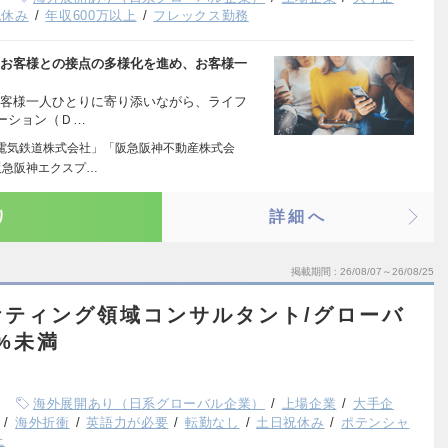
祝休み
年収600万以上
フレックス勤務
、お客様との接点の多様化を進め、お客様一
お客様一人ひとりに寄り添いながら、ライフ
ーション（Ｄ…
電気鉄道株式会社」「阪急阪神不動産株式会
阪急阪神エクスプ…
り
詳細へ
掲載期間
26/08/07～26/08/25
ケティング領域コンサルタント/グローバ
7%未満
海外展開あり（日系グローバル企業）
上場企業
大手企
海外折衝
英語力が必要
転勤なし
土日祝休み
ポテンシャ
上