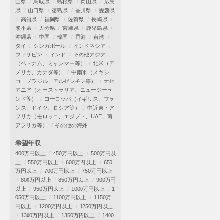
山県
鳥取県
島根県
岡山県
広島
県
山口県
徳島県
香川県
愛媛県
高知県
福岡県
佐賀県
長崎県
熊本県
大分県
宮崎県
鹿児島県
沖縄県
中国
韓国
香港
台湾
タイ
シンガポール
インドネシア
フィリピン
インド
その他アジア
（ベトナム、ミャンマー等）
北米（ア
メリカ、カナダ等）
中南米（メキシ
コ、ブラジル、アルゼンチン等）
オセ
アニア（オーストラリア、ニュージーラ
ンド等）
ヨーロッパ（イギリス、フラ
ンス、ドイツ、ロシア等）
中近東・ア
フリカ（モロッコ、エジプト、UAE、南
アフリカ等）
その他の海外
希望年収
400万円以上
450万円以上
500万円以
上
550万円以上
600万円以上
650
万円以上
700万円以上
750万円以上
800万円以上
850万円以上
900万円
以上
950万円以上
1000万円以上
1
050万円以上
1100万円以上
1150万
円以上
1200万円以上
1250万円以上
1300万円以上
1350万円以上
1400