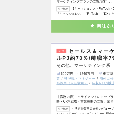
マーケティングプランの立案/実行し
【キャッシュレス・FinTech
会社概要
「キャッシュレス」「FinTech」「DX」
興味あ
セールス＆マー
NEW
ルPJ約70％/離職率
その他、マーケティング系
600万円 ～ 1249万円
東京都
業
管理職・マネジャー
海外出張
ル採用（未経験可）
年収600万以
【職務内容】 クライアントのトップ
略・CRM戦略・営業戦略の立案、業
・世界有数事業会社のグループ会社
会社概要
ルネットワーク ・インダストリーに圧倒