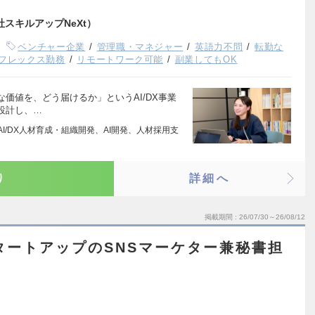
社スキルアップNeXt）
ベンチャー企業
管理職・マネジャー
英語力不問
転勤な
フレックス勤務
リモートワーク可能
副業してもOK
価値を、どう届けるか」というAI/DX事業
設計し、…
AI/DX人材育成・組織開発、AI開発、人材採用支
り
詳細へ
掲載期間
26/07/30～26/08/12
タートアップのSNSマーケター兼秘書担