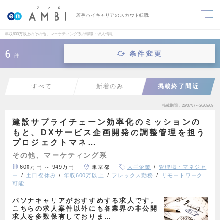
若手ハイキャリアのスカウト転職
年収600万以上のその他、マーケティング系の転職・求人情報
6
条件変更
件
すべて
新着のみ
掲載終了間近
掲載期間
26/07/27～26/08/09
建設サプライチェーン効率化のミッションの
もと、DXサービス企画開発の調整管理を担う
プロジェクトマネ…
その他、マーケティング系
600万円 ～ 949万円
東京都
大手企業
管理職・マネジャ
ー
土日祝休み
年収600万以上
フレックス勤務
リモートワーク
可能
パソナキャリアがおすすめする求人です。
こちらの求人案件以外にも各業界の非公開
求人を多数保有しておりま…