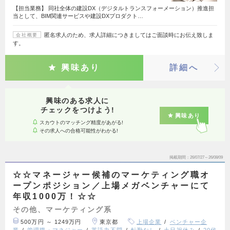
【担当業務】 同社全体の建設DX（デジタルトランスフォーメーション）推進担
当として、BIM関連サービスや建設DXプロダクト…
匿名求人のため、求人詳細につきましてはご面談時にお伝え致しま
会社概要
す。
興味あり
詳細へ
興味のある求人に
チェックをつけよう!
興味あり
スカウトのマッチング精度があがる!
その求人への合格可能性がわかる!
掲載期間
26/07/27～26/08/09
☆☆マネージャー候補のマーケティング職オ
ープンポジション／上場メガベンチャーにて
年収1000万！☆☆
その他、マーケティング系
500万円 ～ 1249万円
東京都
上場企業
ベンチャー企