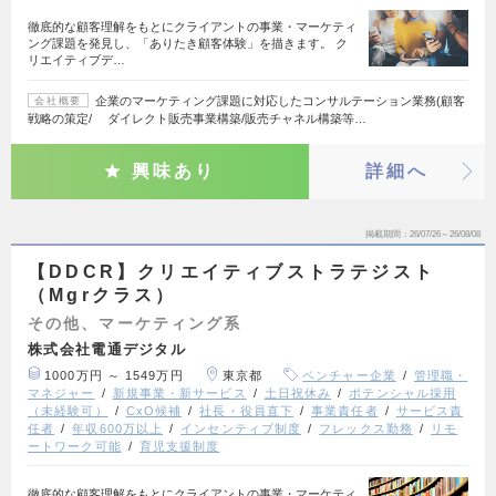
徹底的な顧客理解をもとにクライアントの事業・マーケティ
ング課題を発見し、「ありたき顧客体験」を描きます。 ク
リエイティブデ…
企業のマーケティング課題に対応したコンサルテーション業務(顧客
会社概要
戦略の策定/ ダイレクト販売事業構築/販売チャネル構築等…
興味あり
詳細へ
掲載期間
26/07/26～26/08/08
【DDCR】クリエイティブストラテジスト
（Mgrクラス）
その他、マーケティング系
株式会社電通デジタル
1000万円 ～ 1549万円
東京都
ベンチャー企業
管理職・
マネジャー
新規事業・新サービス
土日祝休み
ポテンシャル採用
（未経験可）
CxO候補
社長・役員直下
事業責任者
サービス責
任者
年収600万以上
インセンティブ制度
フレックス勤務
リモ
ートワーク可能
育児支援制度
徹底的な顧客理解をもとにクライアントの事業・マーケティ