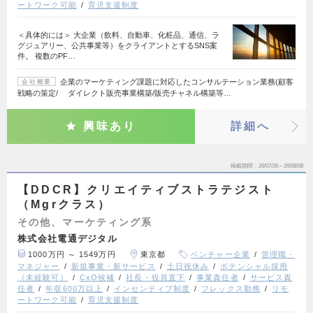
ートワーク可能
育児支援制度
＜具体的には＞ 大企業（飲料、自動車、化粧品、通信、ラ
グジュアリー、公共事業等）をクライアントとするSNS案
件。 複数のPF…
企業のマーケティング課題に対応したコンサルテーション業務(顧客
会社概要
戦略の策定/ ダイレクト販売事業構築/販売チャネル構築等…
興味あり
詳細へ
掲載期間
26/07/26～26/08/08
【DDCR】クリエイティブストラテジスト
（Mgrクラス）
その他、マーケティング系
株式会社電通デジタル
1000万円 ～ 1549万円
東京都
ベンチャー企業
管理職・
マネジャー
新規事業・新サービス
土日祝休み
ポテンシャル採用
（未経験可）
CxO候補
社長・役員直下
事業責任者
サービス責
任者
年収600万以上
インセンティブ制度
フレックス勤務
リモ
ートワーク可能
育児支援制度