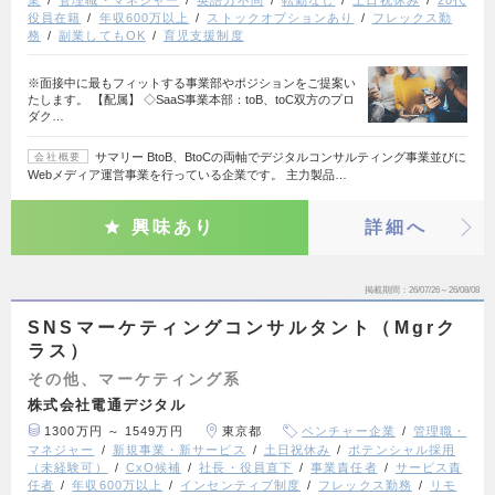
業
管理職・マネジャー
英語力不問
転勤なし
土日祝休み
20代
役員在籍
年収600万以上
ストックオプションあり
フレックス勤
務
副業してもOK
育児支援制度
※面接中に最もフィットする事業部やポジションをご提案い
たします。 【配属】 ◇SaaS事業本部：toB、toC双方のプロ
ダク…
サマリー BtoB、BtoCの両軸でデジタルコンサルティング事業並びに
会社概要
Webメディア運営事業を行っている企業です。 主力製品…
興味あり
詳細へ
掲載期間
26/07/26～26/08/08
SNSマーケティングコンサルタント（Mgrク
ラス）
その他、マーケティング系
株式会社電通デジタル
1300万円 ～ 1549万円
東京都
ベンチャー企業
管理職・
マネジャー
新規事業・新サービス
土日祝休み
ポテンシャル採用
（未経験可）
CxO候補
社長・役員直下
事業責任者
サービス責
任者
年収600万以上
インセンティブ制度
フレックス勤務
リモ