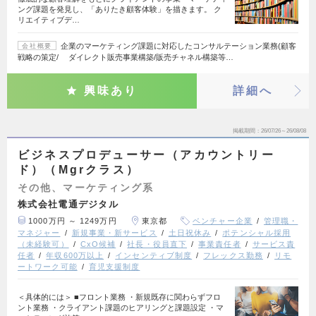
ング課題を発見し、「ありたき顧客体験」を描きます。 ク
リエイティブデ…
企業のマーケティング課題に対応したコンサルテーション業務(顧客
会社概要
戦略の策定/ ダイレクト販売事業構築/販売チャネル構築等…
興味あり
詳細へ
掲載期間
26/07/26～26/08/08
ビジネスプロデューサー（アカウントリー
ド）（Mgrクラス）
その他、マーケティング系
株式会社電通デジタル
1000万円 ～ 1249万円
東京都
ベンチャー企業
管理職・
マネジャー
新規事業・新サービス
土日祝休み
ポテンシャル採用
（未経験可）
CxO候補
社長・役員直下
事業責任者
サービス責
任者
年収600万以上
インセンティブ制度
フレックス勤務
リモ
ートワーク可能
育児支援制度
＜具体的には＞ ■フロント業務 ・新規既存に関わらずフロ
ント業務 ・クライアント課題のヒアリングと課題設定 ・マ