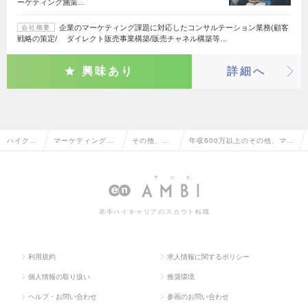
ーケティング施策…
企業のマーケティング課題に対応したコンサルテーション業務(顧客
会社概要
戦略の策定/ ダイレクト販売事業構築/販売チャネル構築等…
興味あり
詳細へ
ハイクラ
マーケティング・
その他、マ
年収600万以上のその他、マー
ス求人T
販促企画・商品開
ーケティン
ケティング系の転職・求人情報
OP
発系
グ系
一覧
若手ハイキャリアのスカウト転職
利用規約
求人情報に関するポリシー
個人情報の取り扱い
推奨環境
ヘルプ・お問い合わせ
参画のお問い合わせ