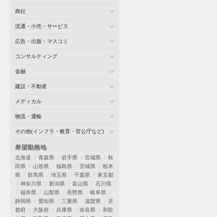
商社
流通・小売・サービス
広告・出版・マスコミ
コンサルティング
金融
建設・不動産
メディカル
物流・運輸
その他(インフラ・教育・官公庁など)
希望勤務地
北海道
青森県
岩手県
宮城県
秋
田県
山形県
福島県
茨城県
栃木
県
群馬県
埼玉県
千葉県
東京都
神奈川県
新潟県
富山県
石川県
福井県
山梨県
長野県
岐阜県
静岡県
愛知県
三重県
滋賀県
京
都府
大阪府
兵庫県
奈良県
和歌