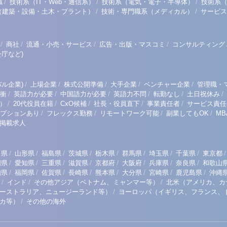
/
/
/
職
技術系（IT・Web・通信系）
技術系（電気・電子・半導体）
技術系
/
/
（建築・設備・土木・プラント）
技術・専門職系（メディカル）
サービス
/
/
/
/
商社
流通・小売・サービス
広告・出版・マスコミ
コンサルティング
庁など)
/
/
/
/
/
ル企業)
上場企業
株式公開準備
大手企業
ベンチャー企業
管理職・
/
/
/
/
/
/
衝
英語力が必要
中国語力が必要
英語力不問
転勤なし
土日祝休み
/
/
/
/
/
）
20代役員在籍
CxO候補
社長・役員直下
事業責任者
サービス責任
/
/
/
/
プションあり
フレックス勤務
リモートワーク可能
副業してもOK
M
掲載求人
/
/
/
/
/
/
/
/
/
田県
山形県
福島県
茨城県
栃木県
群馬県
埼玉県
千葉県
東京都
/
/
/
/
/
/
/
/
岡県
愛知県
三重県
滋賀県
京都府
大阪府
兵庫県
奈良県
和歌山
/
/
/
/
/
/
/
/
知県
福岡県
佐賀県
長崎県
熊本県
大分県
宮崎県
鹿児島県
沖縄
/
/
/
インド
その他アジア（ベトナム、ミャンマー等）
北米（アメリカ、カ
/
ーストラリア、ニュージーランド等）
ヨーロッパ（イギリス、フランス、
/
リカ等）
その他の海外