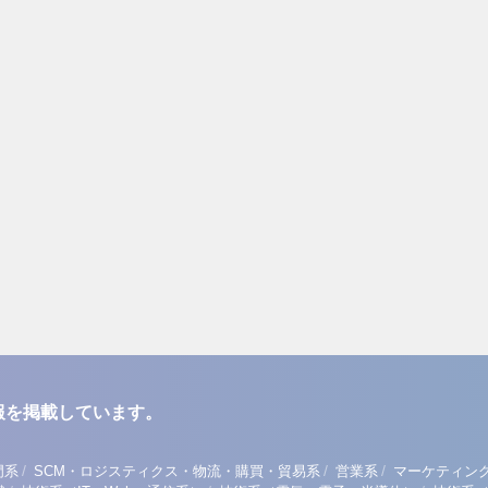
報を掲載しています。
/
/
/
門系
SCM・ロジスティクス・物流・購買・貿易系
営業系
マーケティン