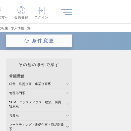
の方へ
会員登録
ログイン
の転職・求人情報一覧
条件変更
その他の条件で探す
希望職種
経営・経営企画・事業企画系
管理部門系
SCM・ロジスティクス・物流・購買・
貿易系
営業系
マーケティング・販促企画・商品開発
系