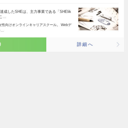
達成したSHEは、主力事業である「SHElik
こ…
ス） 女性向けオンラインキャリアスクール。 Webデ
な…
り
詳細へ