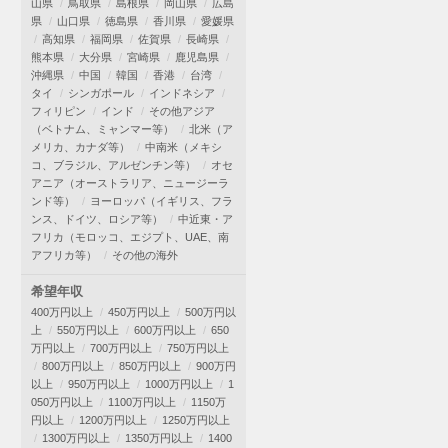
山県
鳥取県
島根県
岡山県
広島
県
山口県
徳島県
香川県
愛媛県
高知県
福岡県
佐賀県
長崎県
熊本県
大分県
宮崎県
鹿児島県
沖縄県
中国
韓国
香港
台湾
タイ
シンガポール
インドネシア
フィリピン
インド
その他アジア
（ベトナム、ミャンマー等）
北米（ア
メリカ、カナダ等）
中南米（メキシ
コ、ブラジル、アルゼンチン等）
オセ
アニア（オーストラリア、ニュージーラ
ンド等）
ヨーロッパ（イギリス、フラ
ンス、ドイツ、ロシア等）
中近東・ア
フリカ（モロッコ、エジプト、UAE、南
アフリカ等）
その他の海外
希望年収
400万円以上
450万円以上
500万円以
上
550万円以上
600万円以上
650
万円以上
700万円以上
750万円以上
800万円以上
850万円以上
900万円
以上
950万円以上
1000万円以上
1
050万円以上
1100万円以上
1150万
円以上
1200万円以上
1250万円以上
1300万円以上
1350万円以上
1400