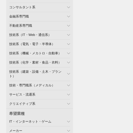
コンサルタント系
金融系専門職
不動産系専門職
技術系（IT・Web・通信系）
技術系（電気・電子・半導体）
技術系（機械・メカトロ・自動車）
技術系（化学・素材・食品・衣料）
技術系（建築・設備・土木・プラン
ト）
技術・専門職系（メディカル）
サービス・流通系
クリエイティブ系
希望業種
IT・インターネット・ゲーム
メーカー