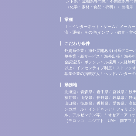
/
/
ント系
金融系専門職
不動産系専門
/
（化学・素材・食品・衣料）
技術系
業種
/
IT・インターネット・ゲーム
メーカー
/
流・運輸
その他(インフラ・教育・官公
こだわり条件
/
外資系企業
海外展開あり(日系グローバ
/
/
規事業・新サービス
海外出張
海外折
/
金調達済
ポテンシャル採用（未経験可
/
/
以上
インセンティブ制度
ストックオ
/
募集企業の掲載求人
ヘッドハンターの
勤務地
/
/
/
/
北海道
青森県
岩手県
宮城県
秋
/
/
/
/
福井県
山梨県
長野県
岐阜県
静
/
/
/
/
山口県
徳島県
香川県
愛媛県
高
/
/
ンガポール
インドネシア
フィリピン
/
ル、アルゼンチン等）
オセアニア（オ
（モロッコ、エジプト、UAE、南アフ