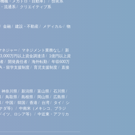
/
（機械・メカトロ・自動車）
技術系
/
・流通系
クリエイティブ系
/
/
/
/
金融
建設・不動産
メディカル
物
/
/
マネジャー
マネジメント業務なし
新
/
3,000万円以上資金調達済
1億円以上資
/
/
/
者
開発責任者
海外転勤
年収600万
/
/
BA・留学支援制度
育児支援制度
直接
/
/
/
/
神奈川県
新潟県
富山県
石川県
/
/
/
/
/
県
鳥取県
島根県
岡山県
広島県
/
/
/
/
/
/
県
中国
韓国
香港
台湾
タイ
シ
/
ナダ等）
中南米（メキシコ、ブラジ
/
ドイツ、ロシア等）
中近東・アフリカ