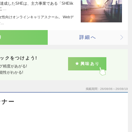
達成したSHEは、主力事業である「SHElik
こ…
ス） 女性向けオンラインキャリアスクール。 Webデ
な…
り
詳細へ
ックをつけよう!
興味あり
グ精度があがる!
能性がわかる!
掲載期間
26/08/06～26/08/19
ンナー