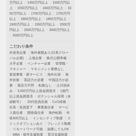
万円以上
1450万円以上
1500万円以
上
1550万円以上
1600万円以上
16
50万円以上
1700万円以上
1750万円
以上
1800万円以上
1850万円以上
1900万円以上
1950万円以上
2000万
円以上
2500万円以上
3000万円以上
5000万円以上
こだわり条件
外資系企業
海外展開あり(日系グロー
バル企業)
上場企業
株式公開準備
大手企業
ベンチャー企業
管理職・
マネジャー
マネジメント業務なし
新規事業・新サービス
海外出張
海
外折衝
英語力が必要
中国語力が必
要
英語力不問
転勤なし
土日祝休
み
3,000万円以上資金調達済
1億円
以上資金調達済
ポテンシャル採用（未
経験可）
20代役員在籍
CxO候補
社長・役員直下
事業責任者
サービ
ス責任者
開発責任者
海外転勤
年
収600万以上
インセンティブ制度
ス
トックオプションあり
フレックス勤務
リモートワーク可能
副業してもOK
MBA・留学支援制度
育児支援制度