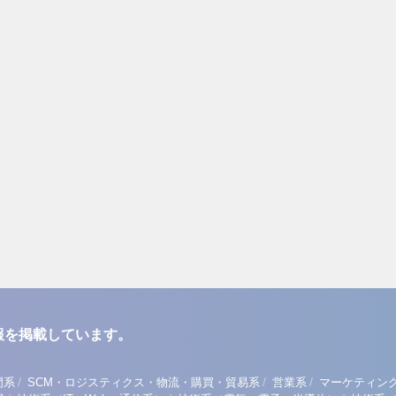
報を掲載しています。
/
/
/
門系
SCM・ロジスティクス・物流・購買・貿易系
営業系
マーケティン