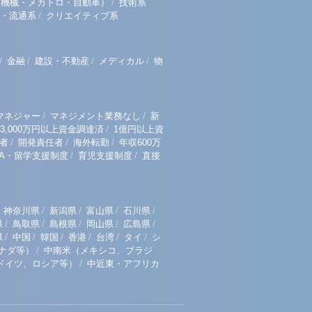
/
（機械・メカトロ・自動車）
技術系
/
・流通系
クリエイティブ系
/
/
/
/
金融
建設・不動産
メディカル
物
/
/
マネジャー
マネジメント業務なし
新
/
3,000万円以上資金調達済
1億円以上資
/
/
/
者
開発責任者
海外転勤
年収600万
/
/
BA・留学支援制度
育児支援制度
直接
/
/
/
/
神奈川県
新潟県
富山県
石川県
/
/
/
/
/
県
鳥取県
島根県
岡山県
広島県
/
/
/
/
/
/
県
中国
韓国
香港
台湾
タイ
シ
/
ナダ等）
中南米（メキシコ、ブラジ
/
ドイツ、ロシア等）
中近東・アフリカ