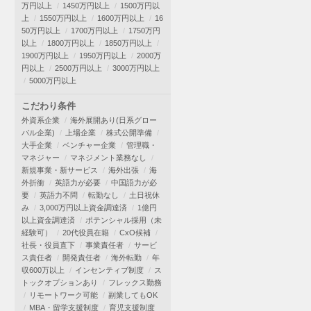
万円以上
1450万円以上
1500万円以
上
1550万円以上
1600万円以上
16
50万円以上
1700万円以上
1750万円
以上
1800万円以上
1850万円以上
1900万円以上
1950万円以上
2000万
円以上
2500万円以上
3000万円以上
5000万円以上
こだわり条件
外資系企業
海外展開あり(日系グロー
バル企業)
上場企業
株式公開準備
大手企業
ベンチャー企業
管理職・
マネジャー
マネジメント業務なし
新規事業・新サービス
海外出張
海
外折衝
英語力が必要
中国語力が必
要
英語力不問
転勤なし
土日祝休
み
3,000万円以上資金調達済
1億円
以上資金調達済
ポテンシャル採用（未
経験可）
20代役員在籍
CxO候補
社長・役員直下
事業責任者
サービ
ス責任者
開発責任者
海外転勤
年
収600万以上
インセンティブ制度
ス
トックオプションあり
フレックス勤務
リモートワーク可能
副業してもOK
MBA・留学支援制度
育児支援制度