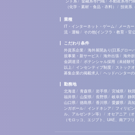
/
/
ント系
金融系専門職
不動産系専門
/
（化学・素材・食品・衣料）
技術系
業種
/
IT・インターネット・ゲーム
メーカー
/
流・運輸
その他(インフラ・教育・官公
こだわり条件
/
外資系企業
海外展開あり(日系グローバ
/
/
規事業・新サービス
海外出張
海外折
/
金調達済
ポテンシャル採用（未経験可
/
/
以上
インセンティブ制度
ストックオ
/
募集企業の掲載求人
ヘッドハンターの
勤務地
/
/
/
/
北海道
青森県
岩手県
宮城県
秋
/
/
/
/
福井県
山梨県
長野県
岐阜県
静
/
/
/
/
山口県
徳島県
香川県
愛媛県
高
/
/
ンガポール
インドネシア
フィリピン
/
ル、アルゼンチン等）
オセアニア（オ
（モロッコ、エジプト、UAE、南アフ