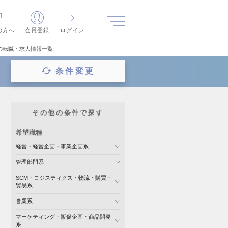
の方へ
会員登録
ログイン
の転職・求人情報一覧
条件変更
その他の条件で探す
希望職種
経営・経営企画・事業企画系
管理部門系
SCM・ロジスティクス・物流・購買・
貿易系
営業系
マーケティング・販促企画・商品開発
系