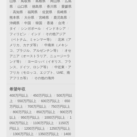
山県
鳥取県
島根県
岡山県
広島
県
山口県
徳島県
香川県
愛媛県
高知県
福岡県
佐賀県
長崎県
熊本県
大分県
宮崎県
鹿児島県
沖縄県
中国
韓国
香港
台湾
タイ
シンガポール
インドネシア
フィリピン
インド
その他アジア
（ベトナム、ミャンマー等）
北米（ア
メリカ、カナダ等）
中南米（メキシ
コ、ブラジル、アルゼンチン等）
オセ
アニア（オーストラリア、ニュージーラ
ンド等）
ヨーロッパ（イギリス、フラ
ンス、ドイツ、ロシア等）
中近東・ア
フリカ（モロッコ、エジプト、UAE、南
アフリカ等）
その他の海外
希望年収
400万円以上
450万円以上
500万円以
上
550万円以上
600万円以上
650
万円以上
700万円以上
750万円以上
800万円以上
850万円以上
900万円
以上
950万円以上
1000万円以上
1
050万円以上
1100万円以上
1150万
円以上
1200万円以上
1250万円以上
1300万円以上
1350万円以上
1400