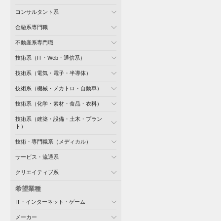
コンサルタント系
金融系専門職
不動産系専門職
技術系（IT・Web・通信系）
技術系（電気・電子・半導体）
技術系（機械・メカトロ・自動車）
技術系（化学・素材・食品・衣料）
技術系（建築・設備・土木・プラン
ト）
技術・専門職系（メディカル）
サービス・流通系
クリエイティブ系
希望業種
IT・インターネット・ゲーム
メーカー