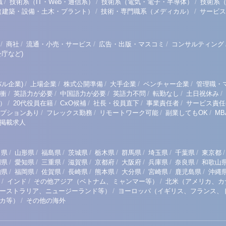
/
/
/
職
技術系（IT・Web・通信系）
技術系（電気・電子・半導体）
技術系
/
/
（建築・設備・土木・プラント）
技術・専門職系（メディカル）
サービス
/
/
/
/
商社
流通・小売・サービス
広告・出版・マスコミ
コンサルティング
庁など)
/
/
/
/
/
ル企業)
上場企業
株式公開準備
大手企業
ベンチャー企業
管理職・
/
/
/
/
/
/
衝
英語力が必要
中国語力が必要
英語力不問
転勤なし
土日祝休み
/
/
/
/
/
）
20代役員在籍
CxO候補
社長・役員直下
事業責任者
サービス責任
/
/
/
/
プションあり
フレックス勤務
リモートワーク可能
副業してもOK
M
掲載求人
/
/
/
/
/
/
/
/
/
田県
山形県
福島県
茨城県
栃木県
群馬県
埼玉県
千葉県
東京都
/
/
/
/
/
/
/
/
岡県
愛知県
三重県
滋賀県
京都府
大阪府
兵庫県
奈良県
和歌山
/
/
/
/
/
/
/
/
知県
福岡県
佐賀県
長崎県
熊本県
大分県
宮崎県
鹿児島県
沖縄
/
/
/
インド
その他アジア（ベトナム、ミャンマー等）
北米（アメリカ、カ
/
ーストラリア、ニュージーランド等）
ヨーロッパ（イギリス、フランス、
/
リカ等）
その他の海外