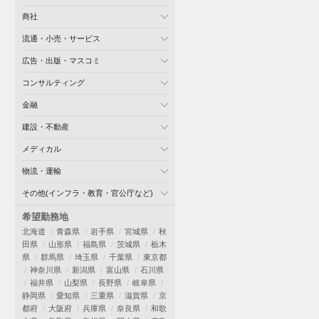
商社
流通・小売・サービス
広告・出版・マスコミ
コンサルティング
金融
建設・不動産
メディカル
物流・運輸
その他(インフラ・教育・官公庁など)
希望勤務地
北海道
青森県
岩手県
宮城県
秋
田県
山形県
福島県
茨城県
栃木
県
群馬県
埼玉県
千葉県
東京都
神奈川県
新潟県
富山県
石川県
福井県
山梨県
長野県
岐阜県
静岡県
愛知県
三重県
滋賀県
京
都府
大阪府
兵庫県
奈良県
和歌