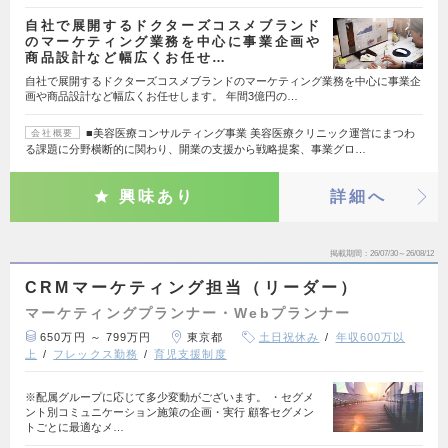
自社で展開するドクターズコスメブランド
のマーケティング業務を中心に事業企画や
商品設計など幅広くお任せ…
自社で展開するドクターズコスメブランドのマーケティング業務を中心に事業企
画や商品設計など幅広くお任せします。 年間3億円の…
■美容医療コンサルティング事業 美容医療クリニック運営にまつわ
会社概要
る課題に分野横断的に関わり、開業の支援から戦略提案、事業グロ…
興味あり
詳細へ
掲載期間
26/07/30～26/08/12
CRMマーケティング担当（リーダー）
マーケティングプランナー・Webプランナー
650万円 ～ 799万円
東京都
土日祝休み
年収600万以
上
フレックス勤務
育児支援制度
※配属グループに応じて多少変動がございます。 ・セグメ
ント別コミュニケーション施策の企画・実行 顧客セグメン
トごとに最適なメ…