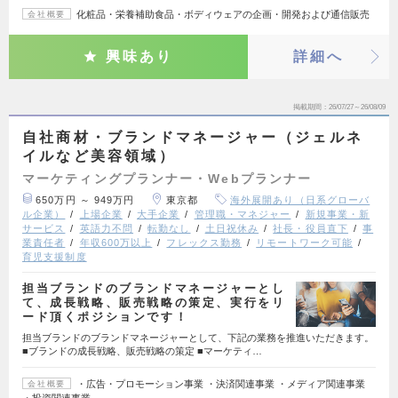
化粧品・栄養補助食品・ボディウェアの企画・開発および通信販売
会社概要
興味あり
詳細へ
掲載期間
26/07/27～26/08/09
自社商材・ブランドマネージャー（ジェルネ
イルなど美容領域）
マーケティングプランナー・Webプランナー
650万円 ～ 949万円
東京都
海外展開あり（日系グローバ
ル企業）
上場企業
大手企業
管理職・マネジャー
新規事業・新
サービス
英語力不問
転勤なし
土日祝休み
社長・役員直下
事
業責任者
年収600万以上
フレックス勤務
リモートワーク可能
育児支援制度
担当ブランドのブランドマネージャーとし
て、成長戦略、販売戦略の策定、実行をリ
ード頂くポジションです！
担当ブランドのブランドマネージャーとして、下記の業務を推進いただきます。
■ブランドの成長戦略、販売戦略の策定 ■マーケティ…
・広告・プロモーション事業 ・決済関連事業 ・メディア関連事業
会社概要