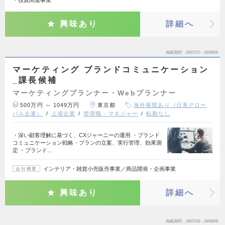
・投資関連事業
興味あり
詳細へ
掲載期間
26/07/27～26/08/09
マーケティング ブランドコミュニケーション
_課長候補
マーケティングプランナー・Webプランナー
500万円 ～ 1049万円
東京都
海外展開あり（日系グロー
バル企業）
上場企業
管理職・マネジャー
転勤なし
・深い顧客理解に基づく、CXジャーニーの運用 ・ブランド
コミュニケーション戦略・プランの立案、実行管理、効果測
定 ・ブランド…
インテリア・雑貨小売販売事業／商品開発・企画事業
会社概要
興味あり
詳細へ
掲載期間
26/07/26～26/08/08