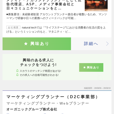
メディア・アカウントプランナーとして広
告代理店、ASP、メディア事業会社と
日々コミュニケーションをと…
■募集要項：未経験者歓迎 アカウントプランナー責任者が複数いるため、マンツ
ーマンで研修や日々の業務へのフィードバックが可能…
natural techでは「"ライフステージ"における消費者の生活の質を上
会社概要
げる」というミッションのもと、マタニティ・ビ…
興味あり
詳細へ
興味のある求人に
チェックをつけよう!
興味あり
スカウトのマッチング精度があがる!
その求人への合格可能性がわかる!
掲載期間
26/08/06～26/08/19
マーケティングプランナー（D2C事業部）
マーケティングプランナー・Webプランナー
オーガニックグループ株式会社