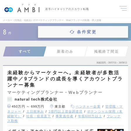
若手ハイキャリアのスカウト転職
メーカー（日用品・化粧品）のマーケティングプランナー・Webプランナーの転職・求人情報
8
条件変更
件
すべて
新着のみ
掲載終了間近
掲載期間
26/07/31～26/08/13
未経験からマーケターへ。未経験者が多数活
躍中／9ブランドの成長を導くアカウントプラ
ンナー募集
マーケティングプランナー・Webプランナー
natural tech株式会社
450万円 ～ 699万円
東京都
ベンチャー企業
管理職・マ
ネジャー
土日祝休み
1億円以上資金調達済
ポテンシャル採用（未
経験可）
社長・役員直下
事業責任者
年収600万以上
フレック
ス勤務