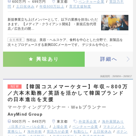
600万円 ～ 699万円
東京都
ベンチャー企業
英語力不
問
土日祝休み
年収600万以上
育児支援制度
新規事業立ち上げメンバーとして、以下の業務を担当いただ
きます。 【メディア・クライアント開拓】 ・新規広告代理
店／広告主の開…
当社は、美容・ヘルスケア、食料を中心とした分野で、新製品を
会社概要
次々とプロデュースする新興D2Cメーカーです。 デジタルを中心と…
興味あり
詳細へ
掲載期間
26/08/04～26/08/17
【韓国コスメマーケター】年収～800万
NEW
／六本木勤務／英語を活かして韓国ブランド
の日本進出を支援
マーケティングプランナー・Webプランナー
AnyMind Group
500万円 ～ 849万円
東京都
外資系企業
海外展開あり
（日系グローバル企業）
上場企業
ベンチャー企業
マネジメント
業務なし
海外折衝
英語力が必要
転勤なし
土日祝休み
ポテン