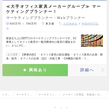
≪大手オフィス家具メーカーグループ≫ マー
ケティングプランナー！
マーケティングプランナー・Webプランナー
500万円 ～ 799万円
東京都
土日祝休み
年収600万以
上
新規立ち上げ部門でのマーケティングプランナーです。EC
事業としてオフィス家具や一般消費者向け家具の通販を行
い、さらにFC…
【事業内容】 ・オフィス家具の総合通販 ・オフィス家具の企画・製
会社概要
造・販売 ・オフィスの企画・設計・内装工事 ・OA機器の販売・リ…
興味あり
詳細へ
ハイク
マーケティン
マーケティング
メーカー（日用品・化粧品）のマ
ラス求
グ・販促企
プランナー・W
ーケティングプランナー・Webプ