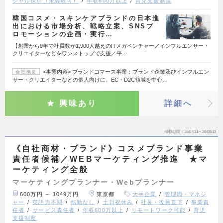
シャル採用（未経験可）
年収600万以上
育児支援制度
韓国コスメ・スキンケアブランドの日本進
出における市場分析、戦略立案、SNSプ
ロモーションの企画・実行…
【創業から9年で社員数が1,900人越えのITメガベンチャー／インフルエンサー・
クリエイターなどをワンストップで支援／平…
<事業内容> ブランドコマース事業：ブランド企業及びインフルエン
会社概要
サー・クリエイターなどの個人向けに、EC・D2C領域を中心…
興味あり
詳細へ
掲載期間
26/07/31～26/08/13
《自社商材・ブランド》コスメブランド事業
責任者候補／WEBマーケティング推進 ★マ
ーケティング全般
マーケティングプランナー・Webプランナー
600万円 ～ 1049万円
東京都
大手企業
管理職・マネジ
ャー
英語力不問
転勤なし
土日祝休み
社長・役員直下
事業責
任者
サービス責任者
年収600万以上
リモートワーク可能
育児
支援制度